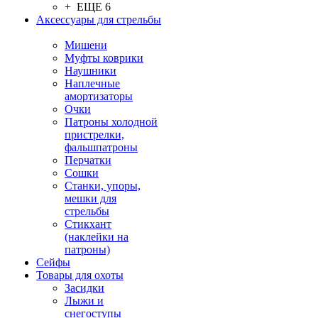
+ ЕЩЕ 6
Аксессуары для стрельбы
Мишени
Муфты коврики
Наушники
Наплечные
амортизаторы
Очки
Патроны холодной
пристрелки,
фальшпатроны
Перчатки
Сошки
Станки, упоры,
мешки для
стрельбы
Стикхант
(наклейки на
патроны)
Сейфы
Товары для охоты
Засидки
Лыжи и
снегоступы