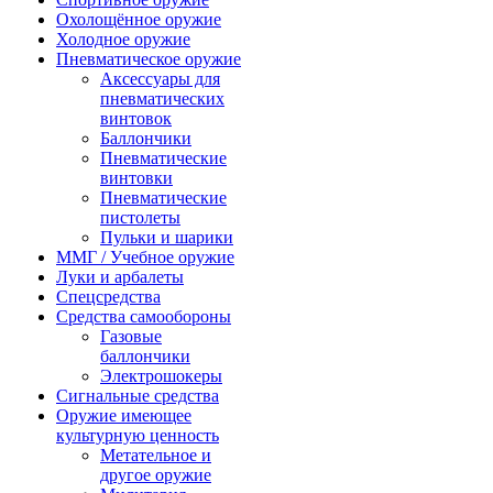
Охолощённое оружие
Холодное оружие
Пневматическое оружие
Аксессуары для
пневматических
винтовок
Баллончики
Пневматические
винтовки
Пневматические
пистолеты
Пульки и шарики
ММГ / Учебное оружие
Луки и арбалеты
Спецсредства
Средства самообороны
Газовые
баллончики
Электрошокеры
Сигнальные средства
Оружие имеющее
культурную ценность
Метательное и
другое оружие