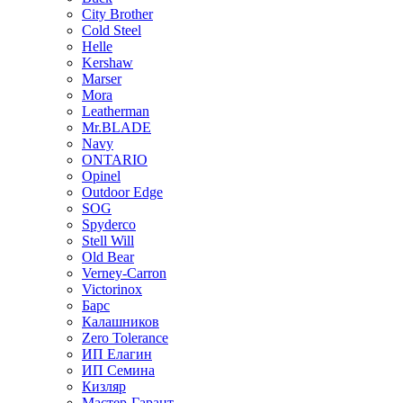
City Brother
Cold Steel
Helle
Kershaw
Marser
Mora
Leatherman
Mr.BLADE
Navy
ONTARIO
Opinel
Outdoor Edge
SOG
Spyderco
Stell Will
Old Bear
Verney-Carron
Victorinox
Барс
Калашников
Zero Tolerance
ИП Елагин
ИП Семина
Кизляр
Мастер-Гарант