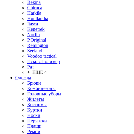
Bekina
Chiruсa
Harkila
Huntlandia
Itasca
Kenetrek
Norfin
P.Original
Remington
Seeland
Voodoo tactical
Псков-Полимер
Рат
+ ЕЩЕ 4
Одежда
Брюки
Комбинезоны
Головные уборы
Жилеты
Костюмы
Куртки
Носки
Перчатки
Плащи
Ремни