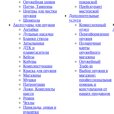
Оружейная химия
покраской
Патчи, Тампоны
Прейскурант
Центры для чистки
мастерской
оружия
Дополнительные
Шомпола
услуги
Аксессуары для оружия
Комиссионный
Антабки
отдел
Дульные насадки
Переоформление
Бланки ствола
оружия
Затыльники
Подарочные
ДТК и
карты
пламегасители
оружейного
Кейсы
магазина
Кобуры
Оружейный
Комплектующие
Trade-in
Краска для оружия
Выбор оружия в
Магазины
магазине:
Мушки
профессиональная
Патронташи
помощь и
Ложи, Комплекты
консультация от
шасси
наших продавцов
Ремни
Чехлы
Приклады, цевья и
рукоятки