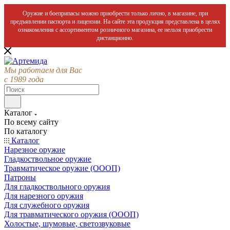
Оружие и боеприпасы можно приобрести только лично, в магазине, при
предъявлении паспорта и лицензии. На сайте эта продукция представлена в целях
ознакомления с ассортиментом розничного магазина, ее нельзя приобрести
дистанционно.
Мы работаем для Вас
с 1989 года
Каталог
По всему сайту
По каталогу
Каталог
Нарезное оружие
Гладкоствольное оружие
Травматическое оружие (ОООП)
Патроны
Для гладкоствольного оружия
Для нарезного оружия
Для служебного оружия
Для травматического оружия (ОООП)
Холостые, шумовые, светозвуковые