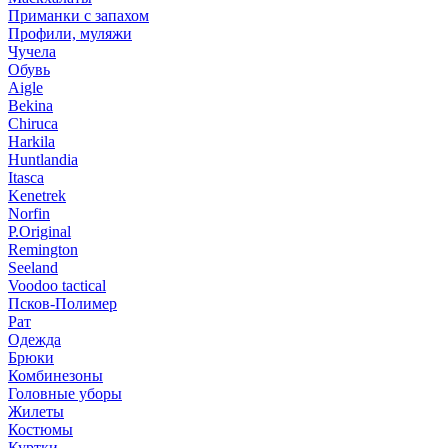
Приманки с запахом
Профили, муляжи
Чучела
Обувь
Aigle
Bekina
Chiruсa
Harkila
Huntlandia
Itasca
Kenetrek
Norfin
P.Original
Remington
Seeland
Voodoo tactical
Псков-Полимер
Рат
Одежда
Брюки
Комбинезоны
Головные уборы
Жилеты
Костюмы
Куртки