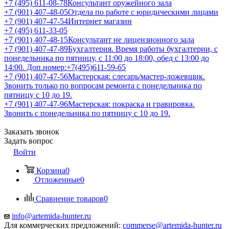
+7 (495) 611-08-78
Консультант оружейного зала
+7 (901) 407-48-05
Отдела по работе с юридическими лицами
+7 (901) 407-47-54
Интернет магазин
+7 (495) 611-33-05
+7 (901) 407-48-15
Консультант не лицензионного зала
+7 (901) 407-47-89
Бухгалтерия. Время работы бухгалтерии, с
понедельника по пятницу, с 11:00 до 18:00, обед с 13:00 до
14:00. Доп.номер:+7(495)611-59-65
+7 (901) 407-47-56
Мастерская: слесарь/мастер-ложевщик.
Звонить только по вопросам ремонта с понедельника по
пятницу с 10 до 19.
+7 (901) 407-47-96
Мастерская: покраска и гравировка.
Звонить с понедельника по пятницу с 10 до 19.
Заказать звонок
Задать вопрос
Войти
Корзина
0
Отложенные
0
Сравнение товаров
0
info@artemida-hunter.ru
Для коммерческих предложений:
commerse@artemida-hunter.ru