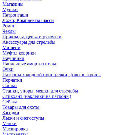
Магазины
Мушки
Патронташи
Ложи, Комплекты шасси
Ремни
Чехлы
Приклады, цевья и рукоятки
Аксессуары для стрельбы
Мишени
Муфты коврики
Наушники
Наплечные амортизаторы
Очки
Патроны холодной пристрелки, фальшпатроны
Перчатки
Сошки
Станки, упоры, мешки для стрельбы
Стикхант (наклейки на патроны)
Сейфы
Товары для охоты
Засидки
Лыжи и снегоступы
Манки
Маскировка
Маскхалаты