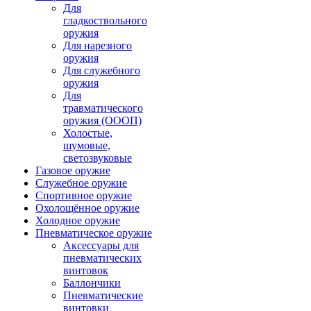
Для
гладкоствольного
оружия
Для нарезного
оружия
Для служебного
оружия
Для
травматического
оружия (ОООП)
Холостые,
шумовые,
светозвуковые
Газовое оружие
Служебное оружие
Спортивное оружие
Охолощённое оружие
Холодное оружие
Пневматическое оружие
Аксессуары для
пневматических
винтовок
Баллончики
Пневматические
винтовки