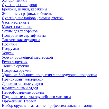
Холодильники
Сувениры и подарки
Брелоки, значки, карабины
Живопись, графика, гобелены
Сувенирные наборы, рюмки, стопки
Часы настенные
Макеты патронов
Чехлы для телефонов
Подарочные сертификаты
Тактическая медицина
Носилки
Подсумки
Услуги
Услуги оружейной мастерской
Ремонт оружия
Тюнинг оружия
Покраска оружия
Удаление Soft-touch покрытия с последующей покраской
Прейскурант мастерской
Дополнительные услуги
Комиссионный отдел
Переоформление оружия
Подарочные карты оружейного магазина
Оружейный Trade-in
Выбор оружия в магазине: профессиональная помощь и