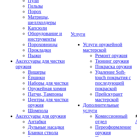
Пули
Гильзы
Порох
Матрицы,
шеллхолдеры
Капсюли
Оборудование и
Услуги
инструменты
Пороховницы
Услуги оружейной
Прокладки
мастерской
Пыжи
Ремонт оружия
Аксессуары для чистки
Тюнинг оружия
оружия
Покраска оружия
Вишеры
Удаление Soft-
Ёршики
touch покрытия с
Наборы для чистки
последующей
Оружейная химия
покраской
Патчи, Тампоны
Прейскурант
Центры для чистки
мастерской
оружия
Дополнительные
Шомпола
услуги
Аксессуары для оружия
Комиссионный
Антабки
отдел
Дульные насадки
Переоформление
Бланки ствола
оружия