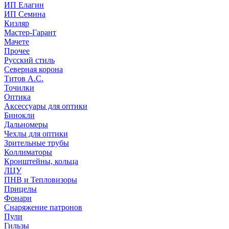
ИП Елагин
ИП Семина
Кизляр
Мастер-Гарант
Мачете
Прочее
Русский стиль
Северная корона
Титов А.С.
Точилки
Оптика
Аксессуары для оптики
Бинокли
Дальномеры
Чехлы для оптики
Зрительные трубы
Коллиматоры
Кронштейны, кольца
ЛЦУ
ПНВ и Тепловизоры
Прицелы
Фонари
Снаряжение патронов
Пули
Гильзы