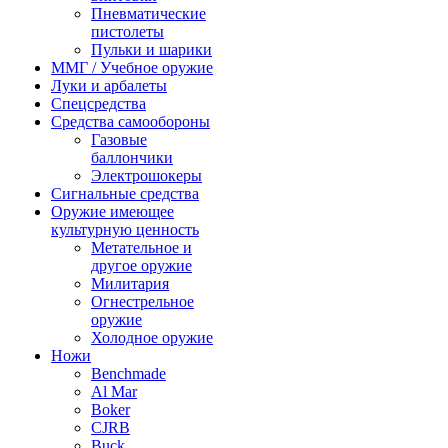
Пневматические
пистолеты
Пульки и шарики
ММГ / Учебное оружие
Луки и арбалеты
Спецсредства
Средства самообороны
Газовые
баллончики
Электрошокеры
Сигнальные средства
Оружие имеющее
культурную ценность
Метательное и
другое оружие
Милитария
Огнестрельное
оружие
Холодное оружие
Ножи
Benchmade
Al Mar
Boker
CJRB
Buck