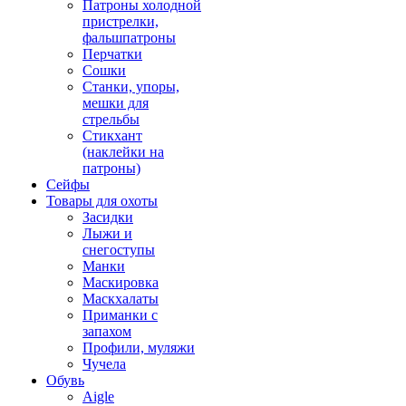
Патроны холодной
пристрелки,
фальшпатроны
Перчатки
Сошки
Станки, упоры,
мешки для
стрельбы
Стикхант
(наклейки на
патроны)
Сейфы
Товары для охоты
Засидки
Лыжи и
снегоступы
Манки
Маскировка
Маскхалаты
Приманки с
запахом
Профили, муляжи
Чучела
Обувь
Aigle