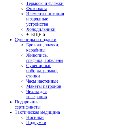
Термосы и фляжки
Фотоохота
Элементы питания
и зарядные
устройства
Холодильники
+ ЕЩЕ 6
Сувениры и подарки
Брелоки, значки,
карабины
Живопись,
графика, гобелены
Сувенирные
наборы, рюмки,
стопки
Часы настенные
Макеты патронов
Чехлы для
телефонов
Подарочные
сертификаты
Тактическая медицина
Носилки
Подсумки