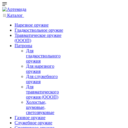
Каталог
Нарезное оружие
Гладкоствольное оружие
Травматическое оружие
(ОООП)
Патроны
Для
гладкоствольного
оружия
Для нарезного
оружия
Для служебного
оружия
Для
травматического
оружия (ОООП)
Холостые,
шумовые,
светозвуковые
Газовое оружие
Служебное оружие
Спортивное оружие