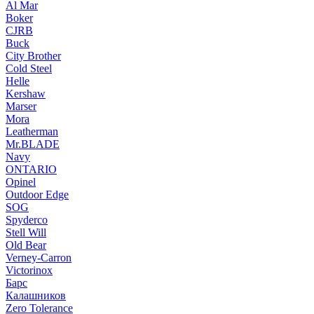
Al Mar
Boker
CJRB
Buck
City Brother
Cold Steel
Helle
Kershaw
Marser
Mora
Leatherman
Mr.BLADE
Navy
ONTARIO
Opinel
Outdoor Edge
SOG
Spyderco
Stell Will
Old Bear
Verney-Carron
Victorinox
Барс
Калашников
Zero Tolerance