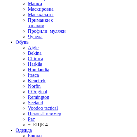
Манки
Маскировка
Маскхалаты
Приманки с
запахом
Профили, муляжи
Чучела
Обувь
Aigle
Bekina
Chiruсa
Harkila
Huntlandia
Itasca
Kenetrek
Norfin
P.Original
Remington
Seeland
Voodoo tactical
Псков-Полимер
Рат
+ ЕЩЕ 4
Одежда
Брюки