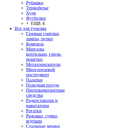
Рубашки
Термобелье
Худи
Футболки
+ ЕЩЕ 4
Все для туризма
Газовые горелки,
лампы, печки
Компасы
Мангалы,
коптильни, гриль-
решетки
Металлоискатели
Многоцелевой
инструмент
Палатки
Походная посуда
Противомоскитные
средства
Радиостанции и
навигаторы
Рогатки
Рюкзаки, сумки,
ягдташи
Спальные мешки