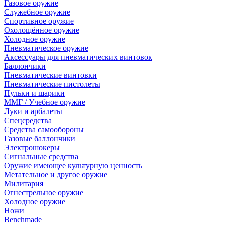
Газовое оружие
Служебное оружие
Спортивное оружие
Охолощённое оружие
Холодное оружие
Пневматическое оружие
Аксессуары для пневматических винтовок
Баллончики
Пневматические винтовки
Пневматические пистолеты
Пульки и шарики
ММГ / Учебное оружие
Луки и арбалеты
Спецсредства
Средства самообороны
Газовые баллончики
Электрошокеры
Сигнальные средства
Оружие имеющее культурную ценность
Метательное и другое оружие
Милитария
Огнестрельное оружие
Холодное оружие
Ножи
Benchmade