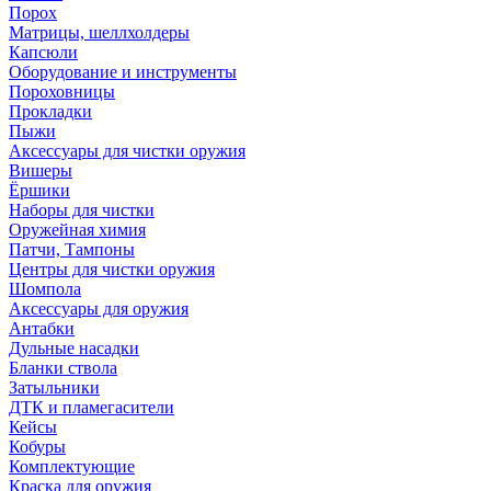
Порох
Матрицы, шеллхолдеры
Капсюли
Оборудование и инструменты
Пороховницы
Прокладки
Пыжи
Аксессуары для чистки оружия
Вишеры
Ёршики
Наборы для чистки
Оружейная химия
Патчи, Тампоны
Центры для чистки оружия
Шомпола
Аксессуары для оружия
Антабки
Дульные насадки
Бланки ствола
Затыльники
ДТК и пламегасители
Кейсы
Кобуры
Комплектующие
Краска для оружия