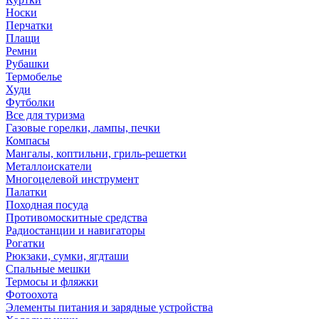
Носки
Перчатки
Плащи
Ремни
Рубашки
Термобелье
Худи
Футболки
Все для туризма
Газовые горелки, лампы, печки
Компасы
Мангалы, коптильни, гриль-решетки
Металлоискатели
Многоцелевой инструмент
Палатки
Походная посуда
Противомоскитные средства
Радиостанции и навигаторы
Рогатки
Рюкзаки, сумки, ягдташи
Спальные мешки
Термосы и фляжки
Фотоохота
Элементы питания и зарядные устройства