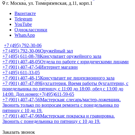
г. Москва, ул. Тимирязевская, д.11, корп.1
Вконтакте
Telegram
YouTube
Одноклассники
WhatsApp
+7 (495) 792-30-06
+7 (495) 792-30-06
Оружейный зал
+7 (495) 611-08-78
Консультант оружейного зала
+7 (901) 407-48-05
Отдела по работе с юридическими лицами
+7 (901) 407-47-54
Интернет магазин
+7 (495) 611-33-05
+7 (901) 407-48-15
Консультант не лицензионного зала
+7 (901) 407-47-89
Бухгалтерия. Время работы бухгалтерии, с
понедельника по пятницу, с 11:00 до 18:00, обед с 13:00 до
14:00. Доп.номер:+7(495)611-59-65
+7 (901) 407-47-56
Мастерская: слесарь/мастер-ложевщик.
Звонить только по вопросам ремонта с понедельника по
пятницу с 10 до 19.
+7 (901) 407-47-96
Мастерская: покраска и гравировка.
Звонить с понедельника по пятницу с 10 до 19.
Заказать звонок