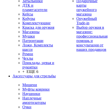
Затыльники
Подарочные
ДТК и
карты
пламегасители
оружейного
Кейсы
магазина
Кобуры
Оружейный
Комплектующие
Trade-in
Краска для оружия
Выбор оружия в
Магазины
магазине:
Мушки
профессиональная
Патронташи
помощь и
Ложи, Комплекты
консультация от
шасси
наших продавцов
Ремни
Чехлы
Приклады, цевья и
рукоятки
+ ЕЩЕ 6
Аксессуары для стрельбы
Мишени
Муфты коврики
Наушники
Наплечные
амортизаторы
Очки