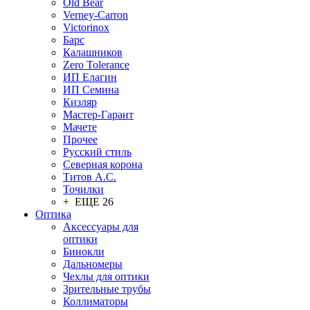
Old Bear
Verney-Carron
Victorinox
Барс
Калашников
Zero Tolerance
ИП Елагин
ИП Семина
Кизляр
Мастер-Гарант
Мачете
Прочее
Русский стиль
Северная корона
Титов А.С.
Точилки
+ ЕЩЕ 26
Оптика
Аксессуары для
оптики
Бинокли
Дальномеры
Чехлы для оптики
Зрительные трубы
Коллиматоры