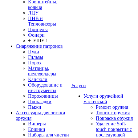
Кронштейны,
кольца
ЛЦУ
ПНВ и
Тепловизоры
Прицелы
Фонари
+ ЕЩЕ 1
Снаряжение патронов
Пули
Гильзы
Порох
Матрицы,
шеллхолдеры
Капсюли
Оборудование и
Услуги
инструменты
Пороховницы
Услуги оружейной
Прокладки
мастерской
Пыжи
Ремонт оружия
Аксессуары для чистки
Тюнинг оружия
оружия
Покраска оружия
Вишеры
Удаление Soft-
Ёршики
touch покрытия с
Наборы для чистки
последующей