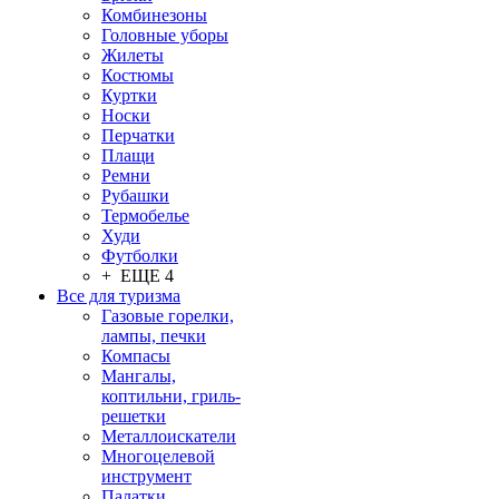
Комбинезоны
Головные уборы
Жилеты
Костюмы
Куртки
Носки
Перчатки
Плащи
Ремни
Рубашки
Термобелье
Худи
Футболки
+ ЕЩЕ 4
Все для туризма
Газовые горелки,
лампы, печки
Компасы
Мангалы,
коптильни, гриль-
решетки
Металлоискатели
Многоцелевой
инструмент
Палатки