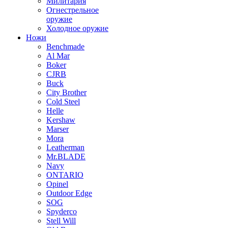
Милитария
Огнестрельное
оружие
Холодное оружие
Ножи
Benchmade
Al Mar
Boker
CJRB
Buck
City Brother
Cold Steel
Helle
Kershaw
Marser
Mora
Leatherman
Mr.BLADE
Navy
ONTARIO
Opinel
Outdoor Edge
SOG
Spyderco
Stell Will