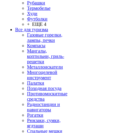
Рубашки
Термобелье
Худи
Футболки
+ ЕЩЕ 4
Все для туризма
Газовые горелки,
лампы, печки
Компасы
Мангалы,
коптильни, гриль-
решетки
Металлоискатели
Многоцелевой
инструмент
Палатки
Походная посуда
Противомоскитные
средства
Радиостанции и
навигаторы
Рогатки
Рюкзаки, сумки,
ягдташи
Спальные мешки