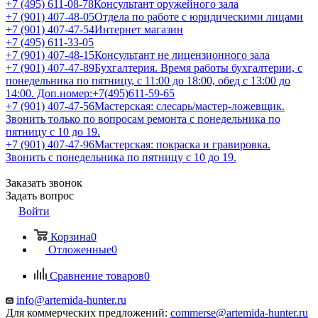
+7 (495) 611-08-78
Консультант оружейного зала
+7 (901) 407-48-05
Отдела по работе с юридическими лицами
+7 (901) 407-47-54
Интернет магазин
+7 (495) 611-33-05
+7 (901) 407-48-15
Консультант не лицензионного зала
+7 (901) 407-47-89
Бухгалтерия. Время работы бухгалтерии, с
понедельника по пятницу, с 11:00 до 18:00, обед с 13:00 до
14:00. Доп.номер:+7(495)611-59-65
+7 (901) 407-47-56
Мастерская: слесарь/мастер-ложевщик.
Звонить только по вопросам ремонта с понедельника по
пятницу с 10 до 19.
+7 (901) 407-47-96
Мастерская: покраска и гравировка.
Звонить с понедельника по пятницу с 10 до 19.
Заказать звонок
Задать вопрос
Войти
Корзина
0
Отложенные
0
Сравнение товаров
0
info@artemida-hunter.ru
Для коммерческих предложений:
commerse@artemida-hunter.ru