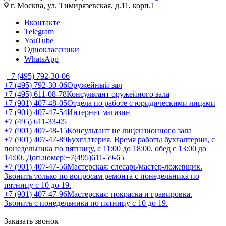
г. Москва, ул. Тимирязевская, д.11, корп.1
Вконтакте
Telegram
YouTube
Одноклассники
WhatsApp
+7 (495) 792-30-06
+7 (495) 792-30-06
Оружейный зал
+7 (495) 611-08-78
Консультант оружейного зала
+7 (901) 407-48-05
Отдела по работе с юридическими лицами
+7 (901) 407-47-54
Интернет магазин
+7 (495) 611-33-05
+7 (901) 407-48-15
Консультант не лицензионного зала
+7 (901) 407-47-89
Бухгалтерия. Время работы бухгалтерии, с
понедельника по пятницу, с 11:00 до 18:00, обед с 13:00 до
14:00. Доп.номер:+7(495)611-59-65
+7 (901) 407-47-56
Мастерская: слесарь/мастер-ложевщик.
Звонить только по вопросам ремонта с понедельника по
пятницу с 10 до 19.
+7 (901) 407-47-96
Мастерская: покраска и гравировка.
Звонить с понедельника по пятницу с 10 до 19.
Заказать звонок