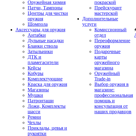
Оружейная химия
покраской
Патчи, Тампоны
Прейскурант
Центры для чистки
мастерской
оружия
Дополнительные
Шомпола
услуги
Аксессуары для оружия
Комиссионный
Антабки
отдел
Дульные насадки
Переоформление
Бланки ствола
оружия
Затыльники
Подарочные
ДТК и
карты
пламегасители
оружейного
Кейсы
магазина
Кобуры
Оружейный
Комплектующие
Trade-in
Краска для оружия
Выбор оружия в
Магазины
магазине:
Мушки
профессиональная
Патронташи
помощь и
Ложи, Комплекты
консультация от
шасси
наших продавцов
Ремни
Чехлы
Приклады, цевья и
рукоятки