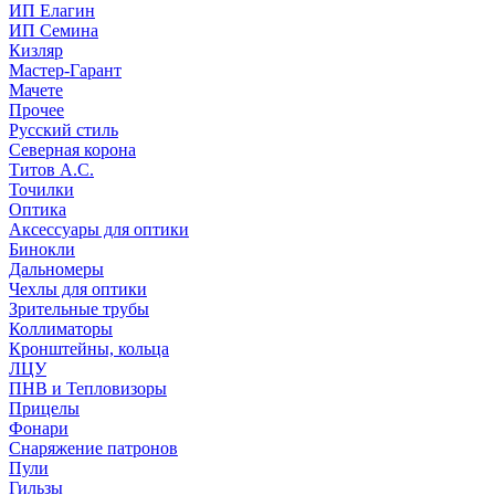
ИП Елагин
ИП Семина
Кизляр
Мастер-Гарант
Мачете
Прочее
Русский стиль
Северная корона
Титов А.С.
Точилки
Оптика
Аксессуары для оптики
Бинокли
Дальномеры
Чехлы для оптики
Зрительные трубы
Коллиматоры
Кронштейны, кольца
ЛЦУ
ПНВ и Тепловизоры
Прицелы
Фонари
Снаряжение патронов
Пули
Гильзы