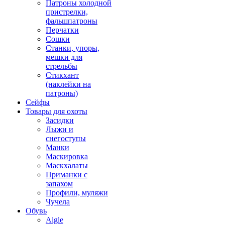
Патроны холодной
пристрелки,
фальшпатроны
Перчатки
Сошки
Станки, упоры,
мешки для
стрельбы
Стикхант
(наклейки на
патроны)
Сейфы
Товары для охоты
Засидки
Лыжи и
снегоступы
Манки
Маскировка
Маскхалаты
Приманки с
запахом
Профили, муляжи
Чучела
Обувь
Aigle