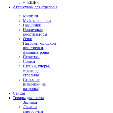
+ ЕЩЕ 6
Аксессуары для стрельбы
Мишени
Муфты коврики
Наушники
Наплечные
амортизаторы
Очки
Патроны холодной
пристрелки,
фальшпатроны
Перчатки
Сошки
Станки, упоры,
мешки для
стрельбы
Стикхант
(наклейки на
патроны)
Сейфы
Товары для охоты
Засидки
Лыжи и
снегоступы