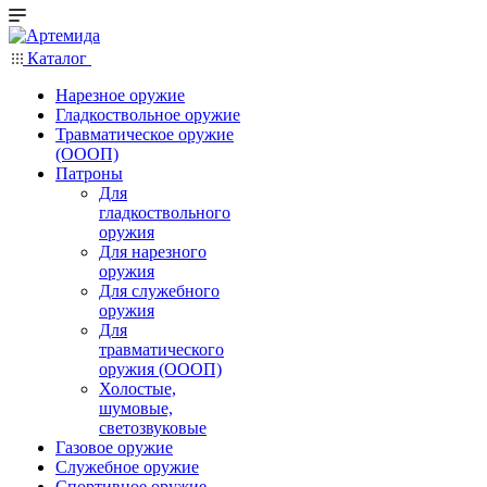
Каталог
Нарезное оружие
Гладкоствольное оружие
Травматическое оружие
(ОООП)
Патроны
Для
гладкоствольного
оружия
Для нарезного
оружия
Для служебного
оружия
Для
травматического
оружия (ОООП)
Холостые,
шумовые,
светозвуковые
Газовое оружие
Служебное оружие
Спортивное оружие