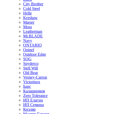
City Brother
Cold Steel
Helle
Kershaw
Marser
Mora
Leatherman
Mr.BLADE
Navy
ONTARIO
Opinel
Outdoor Edge
SOG
Spyderco
Stell Will
Old Bear
Verney-Carron
Victorinox
Барс
Калашников
Zero Tolerance
ИП Елагин
ИП Семина
Кизляр
Мастер-Гарант