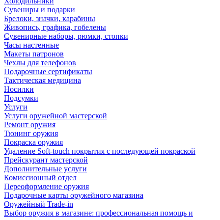
Холодильники
Сувениры и подарки
Брелоки, значки, карабины
Живопись, графика, гобелены
Сувенирные наборы, рюмки, стопки
Часы настенные
Макеты патронов
Чехлы для телефонов
Подарочные сертификаты
Тактическая медицина
Носилки
Подсумки
Услуги
Услуги оружейной мастерской
Ремонт оружия
Тюнинг оружия
Покраска оружия
Удаление Soft-touch покрытия с последующей покраской
Прейскурант мастерской
Дополнительные услуги
Комиссионный отдел
Переоформление оружия
Подарочные карты оружейного магазина
Оружейный Trade-in
Выбор оружия в магазине: профессиональная помощь и