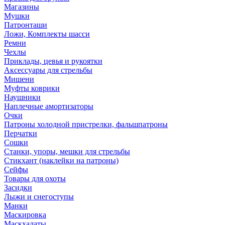
Магазины
Мушки
Патронташи
Ложи, Комплекты шасси
Ремни
Чехлы
Приклады, цевья и рукоятки
Аксессуары для стрельбы
Мишени
Муфты коврики
Наушники
Наплечные амортизаторы
Очки
Патроны холодной пристрелки, фальшпатроны
Перчатки
Сошки
Станки, упоры, мешки для стрельбы
Стикхант (наклейки на патроны)
Сейфы
Товары для охоты
Засидки
Лыжи и снегоступы
Манки
Маскировка
Маскхалаты