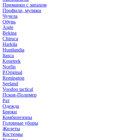
Приманки с запахом
Профили, муляжи
Чучела
Обувь
Aigle
Bekina
Chiruсa
Harkila
Huntlandia
Itasca
Kenetrek
Norfin
P.Original
Remington
Seeland
Voodoo tactical
Псков-Полимер
Рат
Одежда
Брюки
Комбинезоны
Головные уборы
Жилеты
Костюмы
Куртки