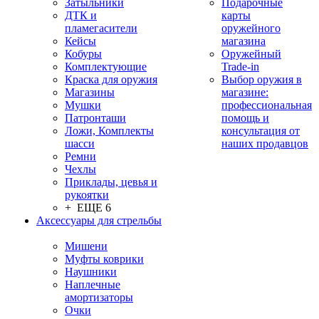
Затыльники
Подарочные
ДТК и
карты
пламегасители
оружейного
Кейсы
магазина
Кобуры
Оружейный
Комплектующие
Trade-in
Краска для оружия
Выбор оружия в
Магазины
магазине:
Мушки
профессиональная
Патронташи
помощь и
Ложи, Комплекты
консультация от
шасси
наших продавцов
Ремни
Чехлы
Приклады, цевья и
рукоятки
+ ЕЩЕ 6
Аксессуары для стрельбы
Мишени
Муфты коврики
Наушники
Наплечные
амортизаторы
Очки