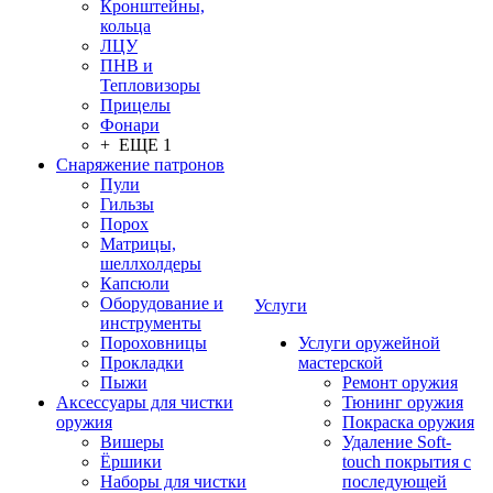
Кронштейны,
кольца
ЛЦУ
ПНВ и
Тепловизоры
Прицелы
Фонари
+ ЕЩЕ 1
Снаряжение патронов
Пули
Гильзы
Порох
Матрицы,
шеллхолдеры
Капсюли
Оборудование и
Услуги
инструменты
Пороховницы
Услуги оружейной
Прокладки
мастерской
Пыжи
Ремонт оружия
Аксессуары для чистки
Тюнинг оружия
оружия
Покраска оружия
Вишеры
Удаление Soft-
Ёршики
touch покрытия с
Наборы для чистки
последующей