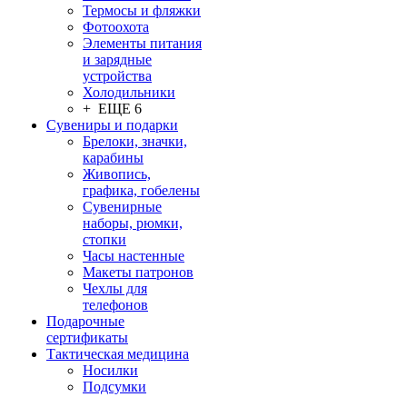
Термосы и фляжки
Фотоохота
Элементы питания
и зарядные
устройства
Холодильники
+ ЕЩЕ 6
Сувениры и подарки
Брелоки, значки,
карабины
Живопись,
графика, гобелены
Сувенирные
наборы, рюмки,
стопки
Часы настенные
Макеты патронов
Чехлы для
телефонов
Подарочные
сертификаты
Тактическая медицина
Носилки
Подсумки