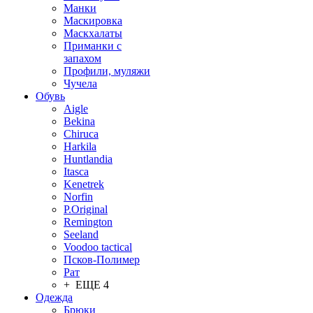
Манки
Маскировка
Маскхалаты
Приманки с
запахом
Профили, муляжи
Чучела
Обувь
Aigle
Bekina
Chiruсa
Harkila
Huntlandia
Itasca
Kenetrek
Norfin
P.Original
Remington
Seeland
Voodoo tactical
Псков-Полимер
Рат
+ ЕЩЕ 4
Одежда
Брюки