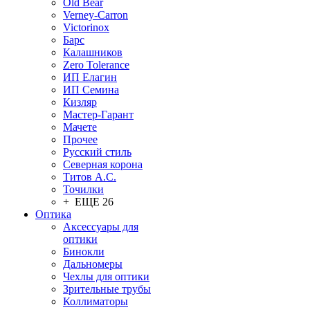
Old Bear
Verney-Carron
Victorinox
Барс
Калашников
Zero Tolerance
ИП Елагин
ИП Семина
Кизляр
Мастер-Гарант
Мачете
Прочее
Русский стиль
Северная корона
Титов А.С.
Точилки
+ ЕЩЕ 26
Оптика
Аксессуары для
оптики
Бинокли
Дальномеры
Чехлы для оптики
Зрительные трубы
Коллиматоры