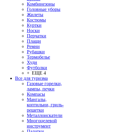
Комбинезоны
Головные уборы
Жилеты
Костюмы
Куртки
Носки
Перчатки
Плащи
Ремни
Рубашки
Термобелье
Худи
Футболки
+ ЕЩЕ 4
Все для туризма
Газовые горелки,
лампы, печки
Компасы
Мангалы,
коптильни, гриль-
решетки
Металлоискатели
Многоцелевой
инструмент
Палатки