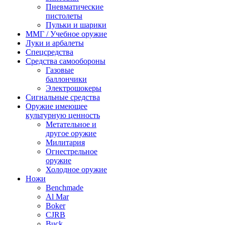
Пневматические
пистолеты
Пульки и шарики
ММГ / Учебное оружие
Луки и арбалеты
Спецсредства
Средства самообороны
Газовые
баллончики
Электрошокеры
Сигнальные средства
Оружие имеющее
культурную ценность
Метательное и
другое оружие
Милитария
Огнестрельное
оружие
Холодное оружие
Ножи
Benchmade
Al Mar
Boker
CJRB
Buck