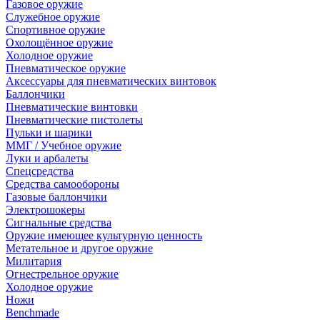
Газовое оружие
Служебное оружие
Спортивное оружие
Охолощённое оружие
Холодное оружие
Пневматическое оружие
Аксессуары для пневматических винтовок
Баллончики
Пневматические винтовки
Пневматические пистолеты
Пульки и шарики
ММГ / Учебное оружие
Луки и арбалеты
Спецсредства
Средства самообороны
Газовые баллончики
Электрошокеры
Сигнальные средства
Оружие имеющее культурную ценность
Метательное и другое оружие
Милитария
Огнестрельное оружие
Холодное оружие
Ножи
Benchmade