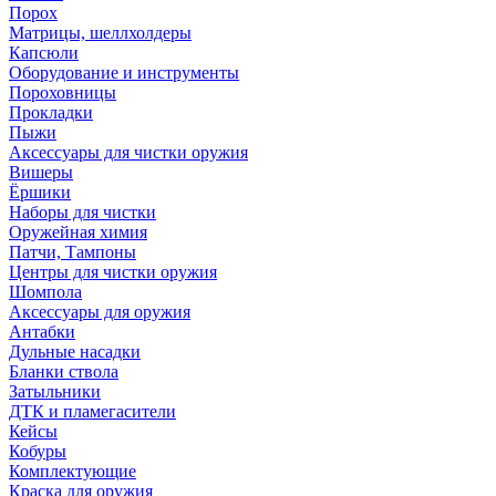
Порох
Матрицы, шеллхолдеры
Капсюли
Оборудование и инструменты
Пороховницы
Прокладки
Пыжи
Аксессуары для чистки оружия
Вишеры
Ёршики
Наборы для чистки
Оружейная химия
Патчи, Тампоны
Центры для чистки оружия
Шомпола
Аксессуары для оружия
Антабки
Дульные насадки
Бланки ствола
Затыльники
ДТК и пламегасители
Кейсы
Кобуры
Комплектующие
Краска для оружия