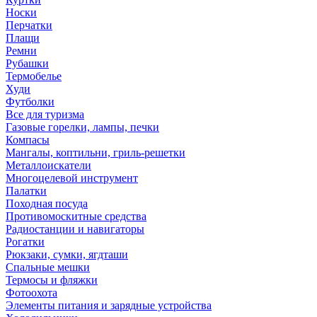
Носки
Перчатки
Плащи
Ремни
Рубашки
Термобелье
Худи
Футболки
Все для туризма
Газовые горелки, лампы, печки
Компасы
Мангалы, коптильни, гриль-решетки
Металлоискатели
Многоцелевой инструмент
Палатки
Походная посуда
Противомоскитные средства
Радиостанции и навигаторы
Рогатки
Рюкзаки, сумки, ягдташи
Спальные мешки
Термосы и фляжки
Фотоохота
Элементы питания и зарядные устройства