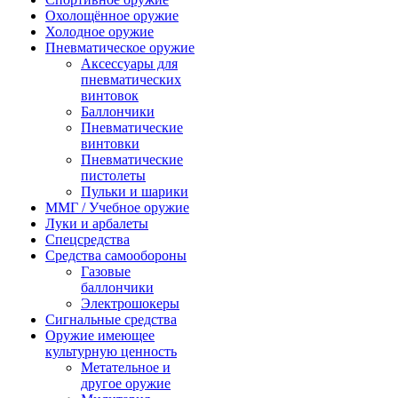
Охолощённое оружие
Холодное оружие
Пневматическое оружие
Аксессуары для
пневматических
винтовок
Баллончики
Пневматические
винтовки
Пневматические
пистолеты
Пульки и шарики
ММГ / Учебное оружие
Луки и арбалеты
Спецсредства
Средства самообороны
Газовые
баллончики
Электрошокеры
Сигнальные средства
Оружие имеющее
культурную ценность
Метательное и
другое оружие