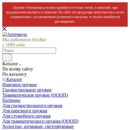
Оружие и боеприпасы можно приобрести только лично, в магазине, при
предъявлении паспорта и лицензии. На сайте эта продукция представлена в целях
ознакомления с ассортиментом розничного магазина, ее нельзя приобрести
дистанционно.
Мы работаем для Вас
с 1989 года
Каталог
По всему сайту
По каталогу
Каталог
Нарезное оружие
Гладкоствольное оружие
Травматическое оружие (ОООП)
Патроны
Для гладкоствольного оружия
Для нарезного оружия
Для служебного оружия
Для травматического оружия (ОООП)
Холостые, шумовые, светозвуковые