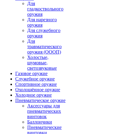
Для
гладкоствольного
оружия
Для нарезного
оружия
Для служебного
оружия
Для
травматического
оружия (ОООП)
Холостые,
шумовые,
светозвуковые
Газовое оружие
Служебное оружие
Спортивное оружие
Охолощённое оружие
Холодное оружие
Пневматическое оружие
Аксессуары для
пневматических
винтовок
Баллончики
Пневматические
винтовки