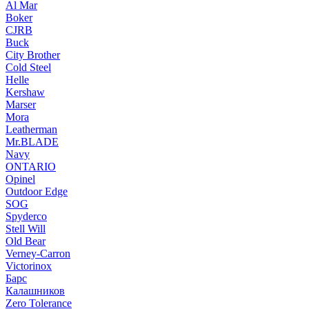
Al Mar
Boker
CJRB
Buck
City Brother
Cold Steel
Helle
Kershaw
Marser
Mora
Leatherman
Mr.BLADE
Navy
ONTARIO
Opinel
Outdoor Edge
SOG
Spyderco
Stell Will
Old Bear
Verney-Carron
Victorinox
Барс
Калашников
Zero Tolerance