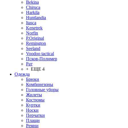
Bekina
Chiruсa
Harkila
Huntlandia
Itasca
Kenetrek
Norfin
P.Original
Remington
Seeland
Voodoo tactical
Псков-Полимер
Рат
+ ЕЩЕ 4
Одежда
Брюки
Комбинезоны
Головные уборы
Жилеты
Костюмы
Куртки
Носки
Перчатки
Плащи
Ремни