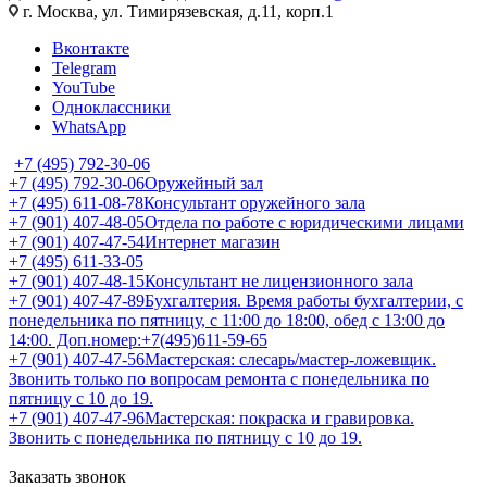
г. Москва, ул. Тимирязевская, д.11, корп.1
Вконтакте
Telegram
YouTube
Одноклассники
WhatsApp
+7 (495) 792-30-06
+7 (495) 792-30-06
Оружейный зал
+7 (495) 611-08-78
Консультант оружейного зала
+7 (901) 407-48-05
Отдела по работе с юридическими лицами
+7 (901) 407-47-54
Интернет магазин
+7 (495) 611-33-05
+7 (901) 407-48-15
Консультант не лицензионного зала
+7 (901) 407-47-89
Бухгалтерия. Время работы бухгалтерии, с
понедельника по пятницу, с 11:00 до 18:00, обед с 13:00 до
14:00. Доп.номер:+7(495)611-59-65
+7 (901) 407-47-56
Мастерская: слесарь/мастер-ложевщик.
Звонить только по вопросам ремонта с понедельника по
пятницу с 10 до 19.
+7 (901) 407-47-96
Мастерская: покраска и гравировка.
Звонить с понедельника по пятницу с 10 до 19.
Заказать звонок