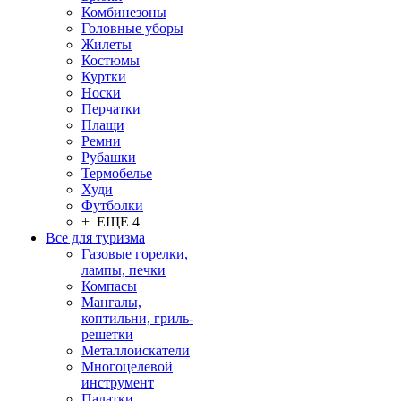
Комбинезоны
Головные уборы
Жилеты
Костюмы
Куртки
Носки
Перчатки
Плащи
Ремни
Рубашки
Термобелье
Худи
Футболки
+ ЕЩЕ 4
Все для туризма
Газовые горелки,
лампы, печки
Компасы
Мангалы,
коптильни, гриль-
решетки
Металлоискатели
Многоцелевой
инструмент
Палатки