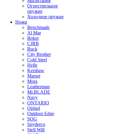
Милитария
Огнестрельное
оружие
Холодное оружие
Ножи
Benchmade
Al Mar
Boker
CJRB
Buck
City Brother
Cold Steel
Helle
Kershaw
Marser
Mora
Leatherman
Mr.BLADE
Navy
ONTARIO
Opinel
Outdoor Edge
SOG
Spyderco
Stell Will