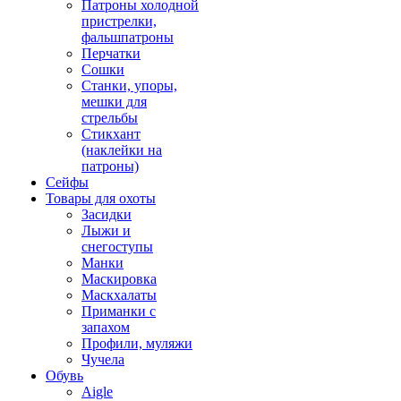
Патроны холодной
пристрелки,
фальшпатроны
Перчатки
Сошки
Станки, упоры,
мешки для
стрельбы
Стикхант
(наклейки на
патроны)
Сейфы
Товары для охоты
Засидки
Лыжи и
снегоступы
Манки
Маскировка
Маскхалаты
Приманки с
запахом
Профили, муляжи
Чучела
Обувь
Aigle