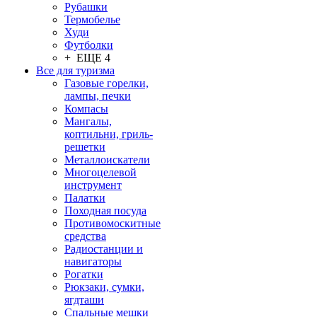
Рубашки
Термобелье
Худи
Футболки
+ ЕЩЕ 4
Все для туризма
Газовые горелки,
лампы, печки
Компасы
Мангалы,
коптильни, гриль-
решетки
Металлоискатели
Многоцелевой
инструмент
Палатки
Походная посуда
Противомоскитные
средства
Радиостанции и
навигаторы
Рогатки
Рюкзаки, сумки,
ягдташи
Спальные мешки