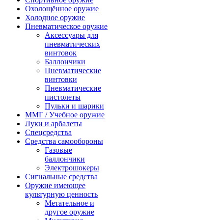
Охолощённое оружие
Холодное оружие
Пневматическое оружие
Аксессуары для
пневматических
винтовок
Баллончики
Пневматические
винтовки
Пневматические
пистолеты
Пульки и шарики
ММГ / Учебное оружие
Луки и арбалеты
Спецсредства
Средства самообороны
Газовые
баллончики
Электрошокеры
Сигнальные средства
Оружие имеющее
культурную ценность
Метательное и
другое оружие