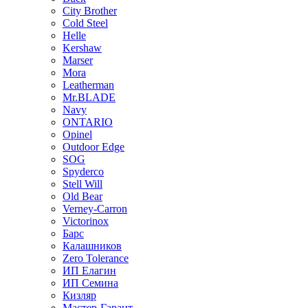
City Brother
Cold Steel
Helle
Kershaw
Marser
Mora
Leatherman
Mr.BLADE
Navy
ONTARIO
Opinel
Outdoor Edge
SOG
Spyderco
Stell Will
Old Bear
Verney-Carron
Victorinox
Барс
Калашников
Zero Tolerance
ИП Елагин
ИП Семина
Кизляр
Мастер-Гарант