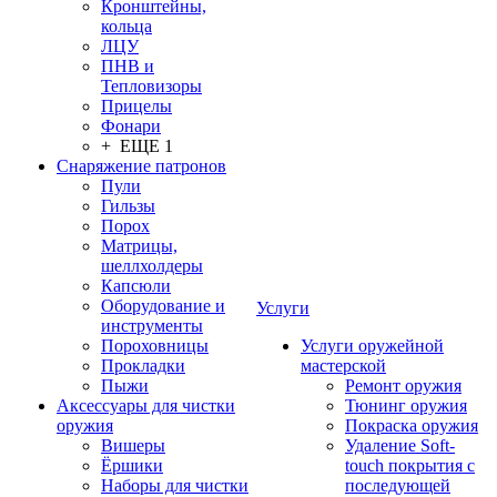
Кронштейны,
кольца
ЛЦУ
ПНВ и
Тепловизоры
Прицелы
Фонари
+ ЕЩЕ 1
Снаряжение патронов
Пули
Гильзы
Порох
Матрицы,
шеллхолдеры
Капсюли
Оборудование и
Услуги
инструменты
Пороховницы
Услуги оружейной
Прокладки
мастерской
Пыжи
Ремонт оружия
Аксессуары для чистки
Тюнинг оружия
оружия
Покраска оружия
Вишеры
Удаление Soft-
Ёршики
touch покрытия с
Наборы для чистки
последующей