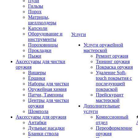
Пули
Гильзы
Порох
Матрицы,
шеллхолдеры
Капсюли
Оборудование и
Услуги
инструменты
Пороховницы
Услуги оружейной
Прокладки
мастерской
Пыжи
Ремонт оружия
Аксессуары для чистки
Тюнинг оружия
оружия
Покраска оружия
Вишеры
Удаление Soft-
Ёршики
touch покрытия с
Наборы для чистки
последующей
Оружейная химия
покраской
Патчи, Тампоны
Прейскурант
Центры для чистки
мастерской
оружия
Дополнительные
Шомпола
услуги
Аксессуары для оружия
Комиссионный
Антабки
отдел
Дульные насадки
Переоформление
Бланки ствола
оружия