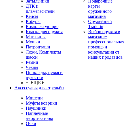
Затыльники
Подарочные
ДТК и
карты
пламегасители
оружейного
Кейсы
магазина
Кобуры
Оружейный
Комплектующие
Trade-in
Краска для оружия
Выбор оружия в
Магазины
магазине:
Мушки
профессиональная
Патронташи
помощь и
Ложи, Комплекты
консультация от
шасси
наших продавцов
Ремни
Чехлы
Приклады, цевья и
рукоятки
+ ЕЩЕ 6
Аксессуары для стрельбы
Мишени
Муфты коврики
Наушники
Наплечные
амортизаторы
Очки