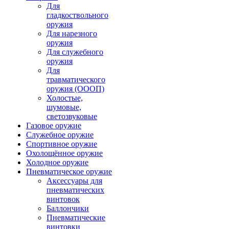
Для
гладкоствольного
оружия
Для нарезного
оружия
Для служебного
оружия
Для
травматического
оружия (ОООП)
Холостые,
шумовые,
светозвуковые
Газовое оружие
Служебное оружие
Спортивное оружие
Охолощённое оружие
Холодное оружие
Пневматическое оружие
Аксессуары для
пневматических
винтовок
Баллончики
Пневматические
винтовки