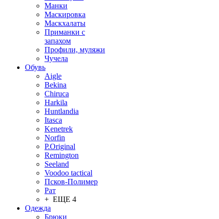
Манки
Маскировка
Маскхалаты
Приманки с
запахом
Профили, муляжи
Чучела
Обувь
Aigle
Bekina
Chiruсa
Harkila
Huntlandia
Itasca
Kenetrek
Norfin
P.Original
Remington
Seeland
Voodoo tactical
Псков-Полимер
Рат
+ ЕЩЕ 4
Одежда
Брюки