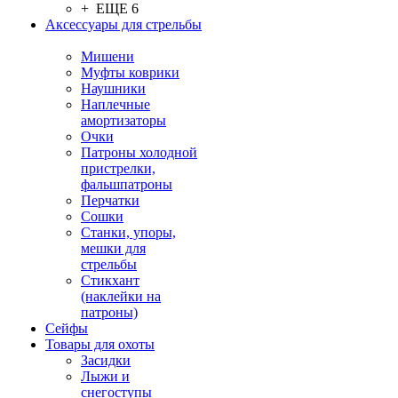
+ ЕЩЕ 6
Аксессуары для стрельбы
Мишени
Муфты коврики
Наушники
Наплечные
амортизаторы
Очки
Патроны холодной
пристрелки,
фальшпатроны
Перчатки
Сошки
Станки, упоры,
мешки для
стрельбы
Стикхант
(наклейки на
патроны)
Сейфы
Товары для охоты
Засидки
Лыжи и
снегоступы