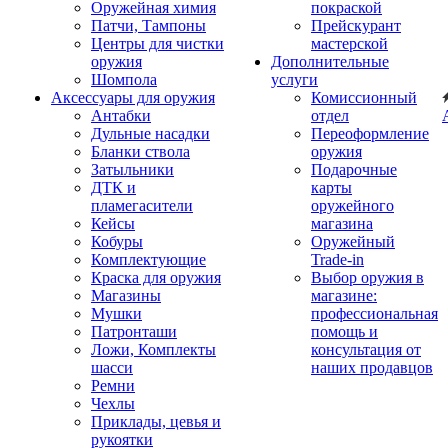
Оружейная химия
покраской
Патчи, Тампоны
Прейскурант
Центры для чистки
мастерской
оружия
Дополнительные
Шомпола
услуги
Аксессуары для оружия
Комиссионный
Антабки
отдел
Дульные насадки
Переоформление
Бланки ствола
оружия
Затыльники
Подарочные
ДТК и
карты
пламегасители
оружейного
Кейсы
магазина
Кобуры
Оружейный
Комплектующие
Trade-in
Краска для оружия
Выбор оружия в
Магазины
магазине:
Мушки
профессиональная
Патронташи
помощь и
Ложи, Комплекты
консультация от
шасси
наших продавцов
Ремни
Чехлы
Приклады, цевья и
рукоятки