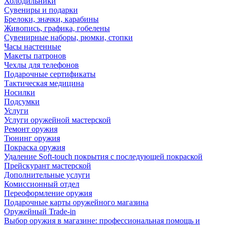
Холодильники
Сувениры и подарки
Брелоки, значки, карабины
Живопись, графика, гобелены
Сувенирные наборы, рюмки, стопки
Часы настенные
Макеты патронов
Чехлы для телефонов
Подарочные сертификаты
Тактическая медицина
Носилки
Подсумки
Услуги
Услуги оружейной мастерской
Ремонт оружия
Тюнинг оружия
Покраска оружия
Удаление Soft-touch покрытия с последующей покраской
Прейскурант мастерской
Дополнительные услуги
Комиссионный отдел
Переоформление оружия
Подарочные карты оружейного магазина
Оружейный Trade-in
Выбор оружия в магазине: профессиональная помощь и