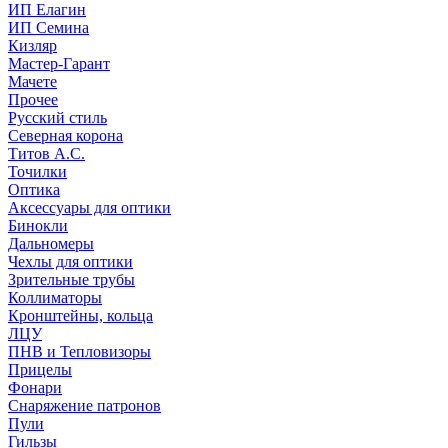
ИП Елагин
ИП Семина
Кизляр
Мастер-Гарант
Мачете
Прочее
Русский стиль
Северная корона
Титов А.С.
Точилки
Оптика
Аксессуары для оптики
Бинокли
Дальномеры
Чехлы для оптики
Зрительные трубы
Коллиматоры
Кронштейны, кольца
ЛЦУ
ПНВ и Тепловизоры
Прицелы
Фонари
Снаряжение патронов
Пули
Гильзы