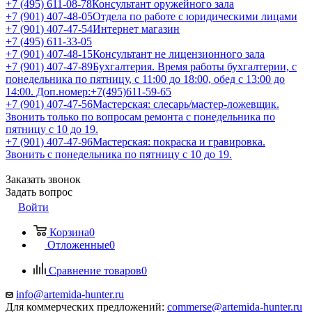
+7 (495) 611-08-78
Консультант оружейного зала
+7 (901) 407-48-05
Отдела по работе с юридическими лицами
+7 (901) 407-47-54
Интернет магазин
+7 (495) 611-33-05
+7 (901) 407-48-15
Консультант не лицензионного зала
+7 (901) 407-47-89
Бухгалтерия. Время работы бухгалтерии, с
понедельника по пятницу, с 11:00 до 18:00, обед с 13:00 до
14:00. Доп.номер:+7(495)611-59-65
+7 (901) 407-47-56
Мастерская: слесарь/мастер-ложевщик.
Звонить только по вопросам ремонта с понедельника по
пятницу с 10 до 19.
+7 (901) 407-47-96
Мастерская: покраска и гравировка.
Звонить с понедельника по пятницу с 10 до 19.
Заказать звонок
Задать вопрос
Войти
Корзина
0
Отложенные
0
Сравнение товаров
0
info@artemida-hunter.ru
Для коммерческих предложений:
commerse@artemida-hunter.ru