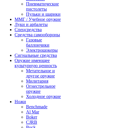
Пневматические
пистолеты
Пульки и шарики
ММГ / Учебное оружие
Луки и арбалеты
Спецсредства
Средства самообороны
Газовые
баллончики
Электрошокеры
Сигнальные средства
Оружие имеющее
культурную ценность
Метательное и
другое оружие
Милитария
Огнестрельное
оружие
Холодное оружие
Ножи
Benchmade
Al Mar
Boker
CJRB
Buck