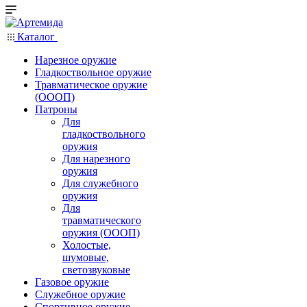
Каталог
Нарезное оружие
Гладкоствольное оружие
Травматическое оружие
(ОООП)
Патроны
Для
гладкоствольного
оружия
Для нарезного
оружия
Для служебного
оружия
Для
травматического
оружия (ОООП)
Холостые,
шумовые,
светозвуковые
Газовое оружие
Служебное оружие
Спортивное оружие