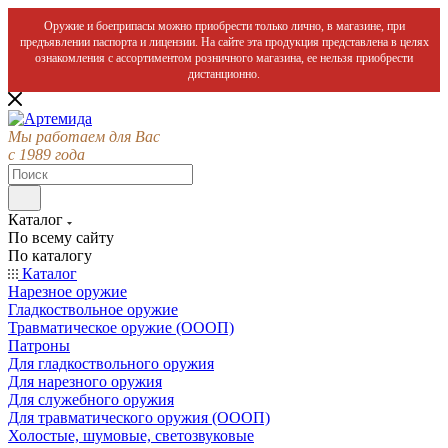
Оружие и боеприпасы можно приобрести только лично, в магазине, при
предъявлении паспорта и лицензии. На сайте эта продукция представлена в целях
ознакомления с ассортиментом розничного магазина, ее нельзя приобрести
дистанционно.
Мы работаем для Вас
с 1989 года
Каталог
По всему сайту
По каталогу
Каталог
Нарезное оружие
Гладкоствольное оружие
Травматическое оружие (ОООП)
Патроны
Для гладкоствольного оружия
Для нарезного оружия
Для служебного оружия
Для травматического оружия (ОООП)
Холостые, шумовые, светозвуковые