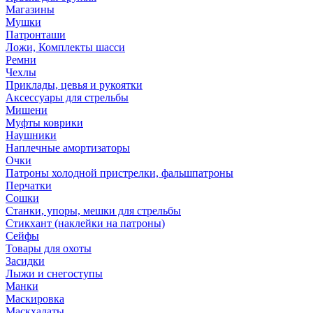
Магазины
Мушки
Патронташи
Ложи, Комплекты шасси
Ремни
Чехлы
Приклады, цевья и рукоятки
Аксессуары для стрельбы
Мишени
Муфты коврики
Наушники
Наплечные амортизаторы
Очки
Патроны холодной пристрелки, фальшпатроны
Перчатки
Сошки
Станки, упоры, мешки для стрельбы
Стикхант (наклейки на патроны)
Сейфы
Товары для охоты
Засидки
Лыжи и снегоступы
Манки
Маскировка
Маскхалаты