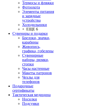
Термосы и фляжки
Фотоохота
Элементы питания
и зарядные
устройства
Холодильники
+ ЕЩЕ 6
Сувениры и подарки
Брелоки, значки,
карабины
Живопись,
графика, гобелены
Сувенирные
наборы, рюмки,
стопки
Часы настенные
Макеты патронов
Чехлы для
телефонов
Подарочные
сертификаты
Тактическая медицина
Носилки
Подсумки