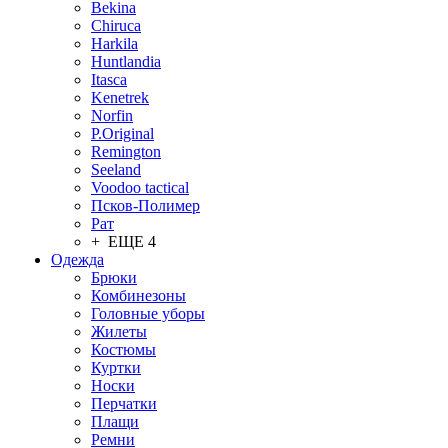
Bekina
Chiruсa
Harkila
Huntlandia
Itasca
Kenetrek
Norfin
P.Original
Remington
Seeland
Voodoo tactical
Псков-Полимер
Рат
+ ЕЩЕ 4
Одежда
Брюки
Комбинезоны
Головные уборы
Жилеты
Костюмы
Куртки
Носки
Перчатки
Плащи
Ремни