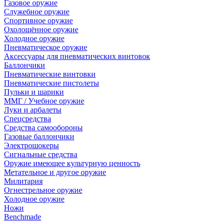
Газовое оружие
Служебное оружие
Спортивное оружие
Охолощённое оружие
Холодное оружие
Пневматическое оружие
Аксессуары для пневматических винтовок
Баллончики
Пневматические винтовки
Пневматические пистолеты
Пульки и шарики
ММГ / Учебное оружие
Луки и арбалеты
Спецсредства
Средства самообороны
Газовые баллончики
Электрошокеры
Сигнальные средства
Оружие имеющее культурную ценность
Метательное и другое оружие
Милитария
Огнестрельное оружие
Холодное оружие
Ножи
Benchmade