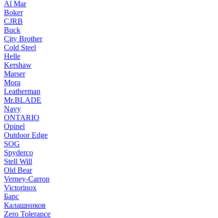
Al Mar
Boker
CJRB
Buck
City Brother
Cold Steel
Helle
Kershaw
Marser
Mora
Leatherman
Mr.BLADE
Navy
ONTARIO
Opinel
Outdoor Edge
SOG
Spyderco
Stell Will
Old Bear
Verney-Carron
Victorinox
Барс
Калашников
Zero Tolerance