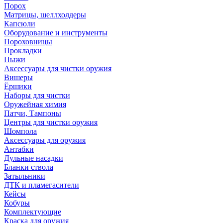
Порох
Матрицы, шеллхолдеры
Капсюли
Оборудование и инструменты
Пороховницы
Прокладки
Пыжи
Аксессуары для чистки оружия
Вишеры
Ёршики
Наборы для чистки
Оружейная химия
Патчи, Тампоны
Центры для чистки оружия
Шомпола
Аксессуары для оружия
Антабки
Дульные насадки
Бланки ствола
Затыльники
ДТК и пламегасители
Кейсы
Кобуры
Комплектующие
Краска для оружия