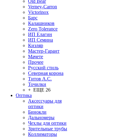
Old Bear
Verney-Carron
Victorinox
Барс
Калашников
Zero Tolerance
ИП Елагин
ИП Семина
Кизляр
Мастер-Гарант
Мачете
Прочее
Русский стиль
Северная корона
Титов А.С.
Точилки
+ ЕЩЕ 26
Оптика
Аксессуары для
оптики
Бинокли
Дальномеры
Чехлы для оптики
Зрительные трубы
Коллиматоры