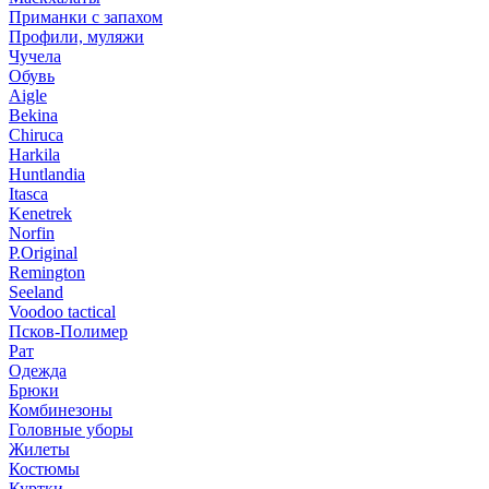
Приманки с запахом
Профили, муляжи
Чучела
Обувь
Aigle
Bekina
Chiruсa
Harkila
Huntlandia
Itasca
Kenetrek
Norfin
P.Original
Remington
Seeland
Voodoo tactical
Псков-Полимер
Рат
Одежда
Брюки
Комбинезоны
Головные уборы
Жилеты
Костюмы
Куртки