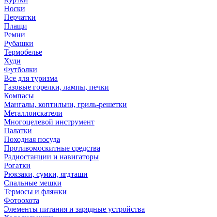
Носки
Перчатки
Плащи
Ремни
Рубашки
Термобелье
Худи
Футболки
Все для туризма
Газовые горелки, лампы, печки
Компасы
Мангалы, коптильни, гриль-решетки
Металлоискатели
Многоцелевой инструмент
Палатки
Походная посуда
Противомоскитные средства
Радиостанции и навигаторы
Рогатки
Рюкзаки, сумки, ягдташи
Спальные мешки
Термосы и фляжки
Фотоохота
Элементы питания и зарядные устройства