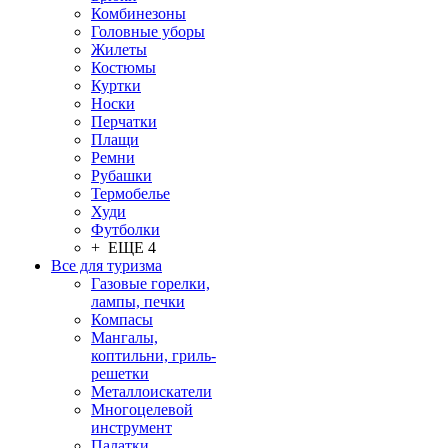
Комбинезоны
Головные уборы
Жилеты
Костюмы
Куртки
Носки
Перчатки
Плащи
Ремни
Рубашки
Термобелье
Худи
Футболки
+ ЕЩЕ 4
Все для туризма
Газовые горелки,
лампы, печки
Компасы
Мангалы,
коптильни, гриль-
решетки
Металлоискатели
Многоцелевой
инструмент
Палатки