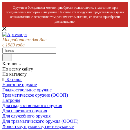
Оружие и боеприпасы можно приобрести только лично, в магазине, при
предъявлении паспорта и лицензии. На сайте эта продукция представлена в целях
ознакомления с ассортиментом розничного магазина, ее нельзя приобрести
дистанционно.
Мы работаем для Вас
с 1989 года
Каталог
По всему сайту
По каталогу
Каталог
Нарезное оружие
Гладкоствольное оружие
Травматическое оружие (ОООП)
Патроны
Для гладкоствольного оружия
Для нарезного оружия
Для служебного оружия
Для травматического оружия (ОООП)
Холостые, шумовые, светозвуковые