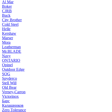
Al Mar
Boker
CJRB
Buck
City Brother
Cold Steel
Helle
Kershaw
Marser
Mora
Leatherman
Mr.BLADE
Navy
ONTARIO
Opinel
Outdoor Edge
SOG
Spyderco
Stell Will
Old Bear
Verney-Carron
Victorinox
Барс
Калашников
Zero Tolerance