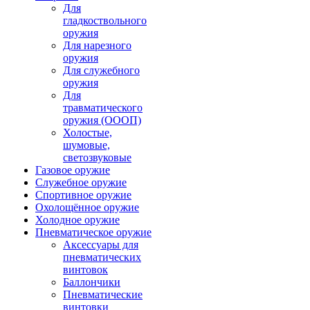
Для
гладкоствольного
оружия
Для нарезного
оружия
Для служебного
оружия
Для
травматического
оружия (ОООП)
Холостые,
шумовые,
светозвуковые
Газовое оружие
Служебное оружие
Спортивное оружие
Охолощённое оружие
Холодное оружие
Пневматическое оружие
Аксессуары для
пневматических
винтовок
Баллончики
Пневматические
винтовки