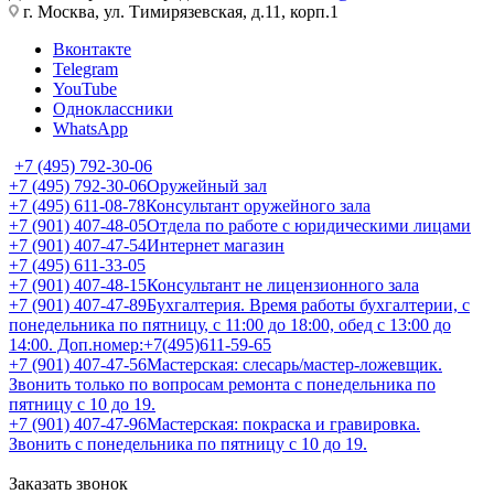
г. Москва, ул. Тимирязевская, д.11, корп.1
Вконтакте
Telegram
YouTube
Одноклассники
WhatsApp
+7 (495) 792-30-06
+7 (495) 792-30-06
Оружейный зал
+7 (495) 611-08-78
Консультант оружейного зала
+7 (901) 407-48-05
Отдела по работе с юридическими лицами
+7 (901) 407-47-54
Интернет магазин
+7 (495) 611-33-05
+7 (901) 407-48-15
Консультант не лицензионного зала
+7 (901) 407-47-89
Бухгалтерия. Время работы бухгалтерии, с
понедельника по пятницу, с 11:00 до 18:00, обед с 13:00 до
14:00. Доп.номер:+7(495)611-59-65
+7 (901) 407-47-56
Мастерская: слесарь/мастер-ложевщик.
Звонить только по вопросам ремонта с понедельника по
пятницу с 10 до 19.
+7 (901) 407-47-96
Мастерская: покраска и гравировка.
Звонить с понедельника по пятницу с 10 до 19.
Заказать звонок