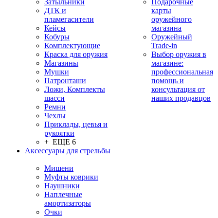
Затыльники
Подарочные
ДТК и
карты
пламегасители
оружейного
Кейсы
магазина
Кобуры
Оружейный
Комплектующие
Trade-in
Краска для оружия
Выбор оружия в
Магазины
магазине:
Мушки
профессиональная
Патронташи
помощь и
Ложи, Комплекты
консультация от
шасси
наших продавцов
Ремни
Чехлы
Приклады, цевья и
рукоятки
+ ЕЩЕ 6
Аксессуары для стрельбы
Мишени
Муфты коврики
Наушники
Наплечные
амортизаторы
Очки