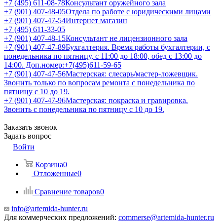
+7 (495) 611-08-78
Консультант оружейного зала
+7 (901) 407-48-05
Отдела по работе с юридическими лицами
+7 (901) 407-47-54
Интернет магазин
+7 (495) 611-33-05
+7 (901) 407-48-15
Консультант не лицензионного зала
+7 (901) 407-47-89
Бухгалтерия. Время работы бухгалтерии, с
понедельника по пятницу, с 11:00 до 18:00, обед с 13:00 до
14:00. Доп.номер:+7(495)611-59-65
+7 (901) 407-47-56
Мастерская: слесарь/мастер-ложевщик.
Звонить только по вопросам ремонта с понедельника по
пятницу с 10 до 19.
+7 (901) 407-47-96
Мастерская: покраска и гравировка.
Звонить с понедельника по пятницу с 10 до 19.
Заказать звонок
Задать вопрос
Войти
Корзина
0
Отложенные
0
Сравнение товаров
0
info@artemida-hunter.ru
Для коммерческих предложений:
commerse@artemida-hunter.ru