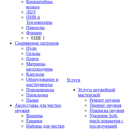
Кронштейны,
кольца
ЛЦУ
ПНВ и
Тепловизоры
Прицелы
Фонари
+ ЕЩЕ 1
Снаряжение патронов
Пули
Гильзы
Порох
Матрицы,
шеллхолдеры
Капсюли
Оборудование и
Услуги
инструменты
Пороховницы
Услуги оружейной
Прокладки
мастерской
Пыжи
Ремонт оружия
Аксессуары для чистки
Тюнинг оружия
оружия
Покраска оружия
Вишеры
Удаление Soft-
Ёршики
touch покрытия с
Наборы для чистки
последующей