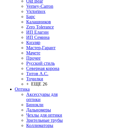
Old Bear
Verney-Carron
Victorinox
Барс
Калашников
Zero Tolerance
ИП Елагин
ИП Семина
Кизляр
Мастер-Гарант
Мачете
Прочее
Русский стиль
Северная корона
Титов А.С.
Точилки
+ ЕЩЕ 26
Оптика
Аксессуары для
оптики
Бинокли
Дальномеры
Чехлы для оптики
Зрительные трубы
Коллиматоры