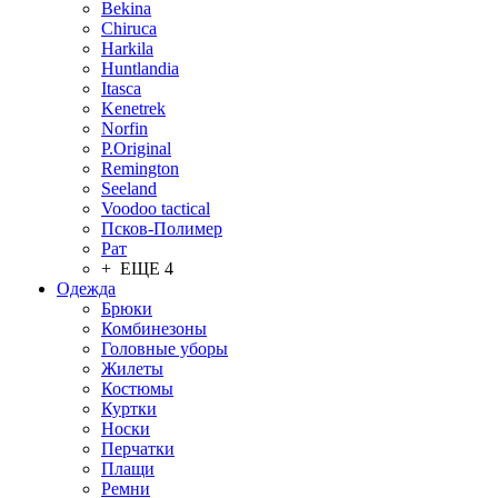
Bekina
Chiruсa
Harkila
Huntlandia
Itasca
Kenetrek
Norfin
P.Original
Remington
Seeland
Voodoo tactical
Псков-Полимер
Рат
+ ЕЩЕ 4
Одежда
Брюки
Комбинезоны
Головные уборы
Жилеты
Костюмы
Куртки
Носки
Перчатки
Плащи
Ремни