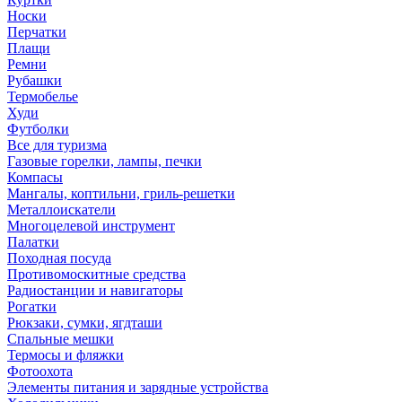
Носки
Перчатки
Плащи
Ремни
Рубашки
Термобелье
Худи
Футболки
Все для туризма
Газовые горелки, лампы, печки
Компасы
Мангалы, коптильни, гриль-решетки
Металлоискатели
Многоцелевой инструмент
Палатки
Походная посуда
Противомоскитные средства
Радиостанции и навигаторы
Рогатки
Рюкзаки, сумки, ягдташи
Спальные мешки
Термосы и фляжки
Фотоохота
Элементы питания и зарядные устройства