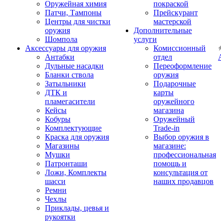
Оружейная химия
покраской
Патчи, Тампоны
Прейскурант
Центры для чистки
мастерской
оружия
Дополнительные
Шомпола
услуги
Аксессуары для оружия
Комиссионный
Антабки
отдел
Дульные насадки
Переоформление
Бланки ствола
оружия
Затыльники
Подарочные
ДТК и
карты
пламегасители
оружейного
Кейсы
магазина
Кобуры
Оружейный
Комплектующие
Trade-in
Краска для оружия
Выбор оружия в
Магазины
магазине:
Мушки
профессиональная
Патронташи
помощь и
Ложи, Комплекты
консультация от
шасси
наших продавцов
Ремни
Чехлы
Приклады, цевья и
рукоятки