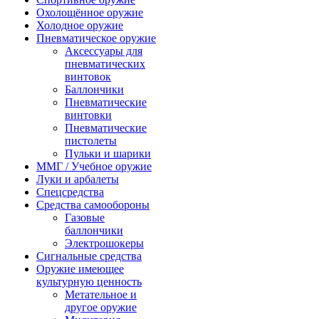
Охолощённое оружие
Холодное оружие
Пневматическое оружие
Аксессуары для
пневматических
винтовок
Баллончики
Пневматические
винтовки
Пневматические
пистолеты
Пульки и шарики
ММГ / Учебное оружие
Луки и арбалеты
Спецсредства
Средства самообороны
Газовые
баллончики
Электрошокеры
Сигнальные средства
Оружие имеющее
культурную ценность
Метательное и
другое оружие