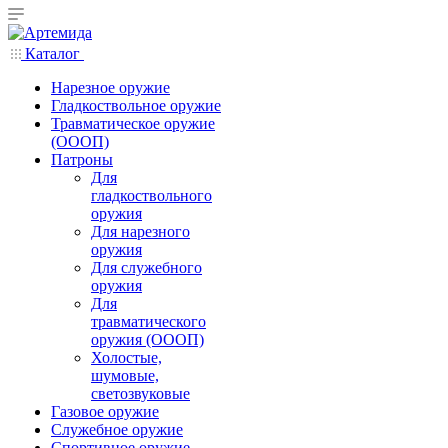
Каталог
Нарезное оружие
Гладкоствольное оружие
Травматическое оружие
(ОООП)
Патроны
Для
гладкоствольного
оружия
Для нарезного
оружия
Для служебного
оружия
Для
травматического
оружия (ОООП)
Холостые,
шумовые,
светозвуковые
Газовое оружие
Служебное оружие
Спортивное оружие