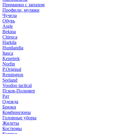
Приманки с запахом
Профили, муляжи
Чучела
Обувь
Aigle
Bekina
Chiruсa
Harkila
Huntlandia
Itasca
Kenetrek
Norfin
P.Original
Remington
Seeland
Voodoo tactical
Псков-Полимер
Рат
Одежда
Брюки
Комбинезоны
Головные уборы
Жилеты
Костюмы
Куртки