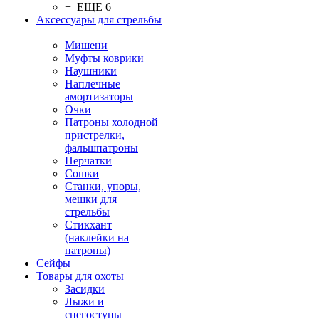
+ ЕЩЕ 6
Аксессуары для стрельбы
Мишени
Муфты коврики
Наушники
Наплечные
амортизаторы
Очки
Патроны холодной
пристрелки,
фальшпатроны
Перчатки
Сошки
Станки, упоры,
мешки для
стрельбы
Стикхант
(наклейки на
патроны)
Сейфы
Товары для охоты
Засидки
Лыжи и
снегоступы