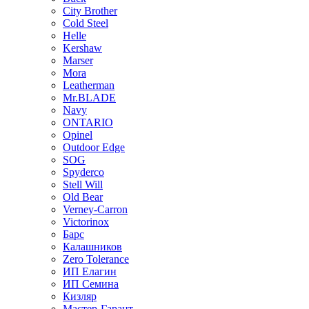
City Brother
Cold Steel
Helle
Kershaw
Marser
Mora
Leatherman
Mr.BLADE
Navy
ONTARIO
Opinel
Outdoor Edge
SOG
Spyderco
Stell Will
Old Bear
Verney-Carron
Victorinox
Барс
Калашников
Zero Tolerance
ИП Елагин
ИП Семина
Кизляр
Мастер-Гарант