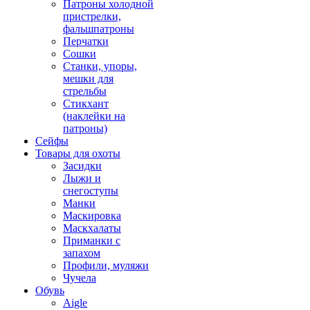
Патроны холодной
пристрелки,
фальшпатроны
Перчатки
Сошки
Станки, упоры,
мешки для
стрельбы
Стикхант
(наклейки на
патроны)
Сейфы
Товары для охоты
Засидки
Лыжи и
снегоступы
Манки
Маскировка
Маскхалаты
Приманки с
запахом
Профили, муляжи
Чучела
Обувь
Aigle