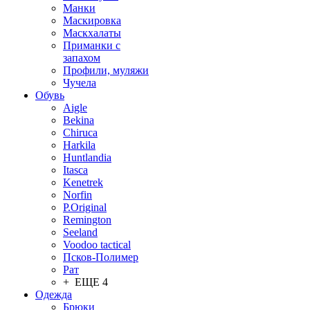
Манки
Маскировка
Маскхалаты
Приманки с
запахом
Профили, муляжи
Чучела
Обувь
Aigle
Bekina
Chiruсa
Harkila
Huntlandia
Itasca
Kenetrek
Norfin
P.Original
Remington
Seeland
Voodoo tactical
Псков-Полимер
Рат
+ ЕЩЕ 4
Одежда
Брюки