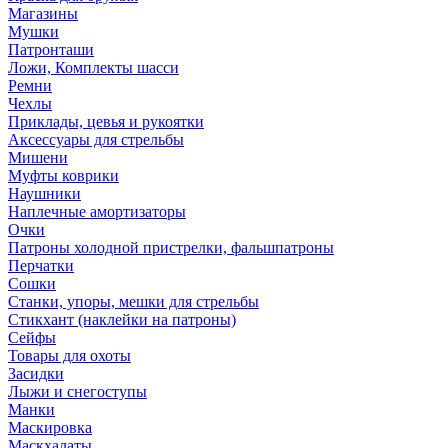
Магазины
Мушки
Патронташи
Ложи, Комплекты шасси
Ремни
Чехлы
Приклады, цевья и рукоятки
Аксессуары для стрельбы
Мишени
Муфты коврики
Наушники
Наплечные амортизаторы
Очки
Патроны холодной пристрелки, фальшпатроны
Перчатки
Сошки
Станки, упоры, мешки для стрельбы
Стикхант (наклейки на патроны)
Сейфы
Товары для охоты
Засидки
Лыжи и снегоступы
Манки
Маскировка
Маскхалаты