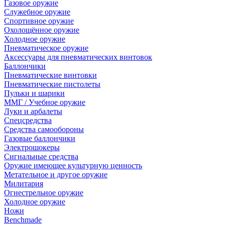
Газовое оружие
Служебное оружие
Спортивное оружие
Охолощённое оружие
Холодное оружие
Пневматическое оружие
Аксессуары для пневматических винтовок
Баллончики
Пневматические винтовки
Пневматические пистолеты
Пульки и шарики
ММГ / Учебное оружие
Луки и арбалеты
Спецсредства
Средства самообороны
Газовые баллончики
Электрошокеры
Сигнальные средства
Оружие имеющее культурную ценность
Метательное и другое оружие
Милитария
Огнестрельное оружие
Холодное оружие
Ножи
Benchmade