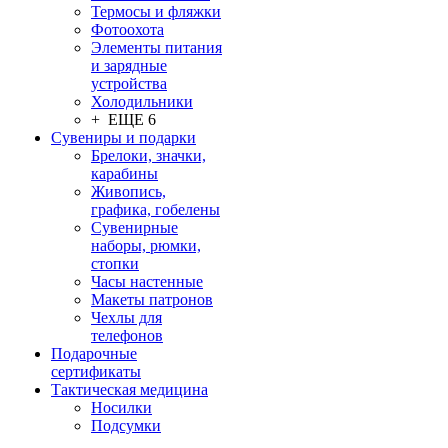
Термосы и фляжки
Фотоохота
Элементы питания
и зарядные
устройства
Холодильники
+ ЕЩЕ 6
Сувениры и подарки
Брелоки, значки,
карабины
Живопись,
графика, гобелены
Сувенирные
наборы, рюмки,
стопки
Часы настенные
Макеты патронов
Чехлы для
телефонов
Подарочные
сертификаты
Тактическая медицина
Носилки
Подсумки