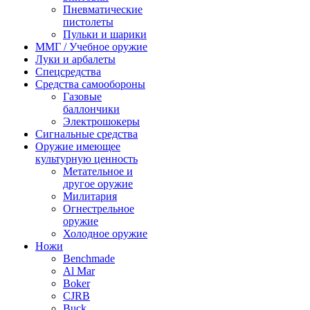
Пневматические
пистолеты
Пульки и шарики
ММГ / Учебное оружие
Луки и арбалеты
Спецсредства
Средства самообороны
Газовые
баллончики
Электрошокеры
Сигнальные средства
Оружие имеющее
культурную ценность
Метательное и
другое оружие
Милитария
Огнестрельное
оружие
Холодное оружие
Ножи
Benchmade
Al Mar
Boker
CJRB
Buck