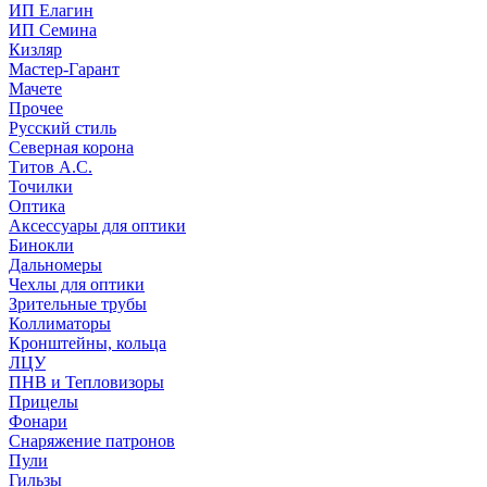
ИП Елагин
ИП Семина
Кизляр
Мастер-Гарант
Мачете
Прочее
Русский стиль
Северная корона
Титов А.С.
Точилки
Оптика
Аксессуары для оптики
Бинокли
Дальномеры
Чехлы для оптики
Зрительные трубы
Коллиматоры
Кронштейны, кольца
ЛЦУ
ПНВ и Тепловизоры
Прицелы
Фонари
Снаряжение патронов
Пули
Гильзы