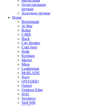
Милитария
Огнестрельное
оружие
Холодное оружие
Ножи
Benchmade
Al Mar
Boker
CJRB
Buck
City Brother
Cold Steel
Helle
Kershaw
Marser
Mora
Leatherman
Mr.BLADE
Navy
ONTARIO
Opinel
Outdoor Edge
SOG
Spyderco
Stell Will