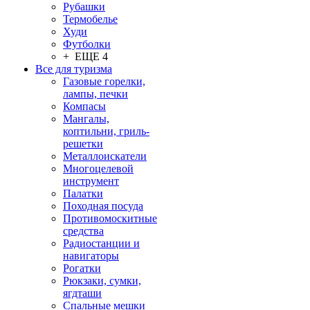
Рубашки
Термобелье
Худи
Футболки
+ ЕЩЕ 4
Все для туризма
Газовые горелки,
лампы, печки
Компасы
Мангалы,
коптильни, гриль-
решетки
Металлоискатели
Многоцелевой
инструмент
Палатки
Походная посуда
Противомоскитные
средства
Радиостанции и
навигаторы
Рогатки
Рюкзаки, сумки,
ягдташи
Спальные мешки