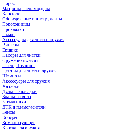
Порох
Матрицы, шеллхолдеры
Капсюли
Оборудование и инструменты
Пороховницы
Прокладки
Пыжи
Аксессуары для чистки оружия
Вишеры
Ёршики
Наборы для чистки
Оружейная химия
Патчи, Тампоны
Центры для чистки оружия
Шомпола
Аксессуары для оружия
Антабки
Дульные насадки
Бланки ствола
Затыльники
ДТК и пламегасители
Кейсы
Кобуры
Комплектующие
Краска для оружия