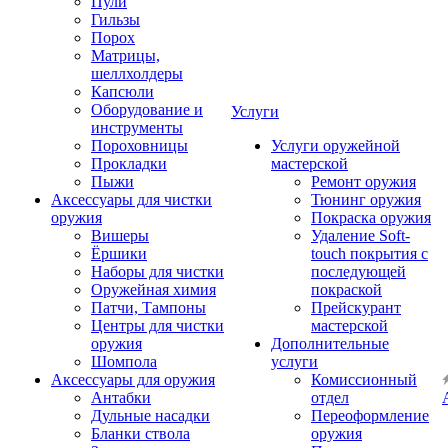
Пули
Гильзы
Порох
Матрицы,
шеллхолдеры
Капсюли
Оборудование и
Услуги
инструменты
Пороховницы
Услуги оружейной
Прокладки
мастерской
Пыжи
Ремонт оружия
Аксессуары для чистки
Тюнинг оружия
оружия
Покраска оружия
Вишеры
Удаление Soft-
Ёршики
touch покрытия с
Наборы для чистки
последующей
Оружейная химия
покраской
Патчи, Тампоны
Прейскурант
Центры для чистки
мастерской
оружия
Дополнительные
Шомпола
услуги
Аксессуары для оружия
Комиссионный
Антабки
отдел
Дульные насадки
Переоформление
Бланки ствола
оружия