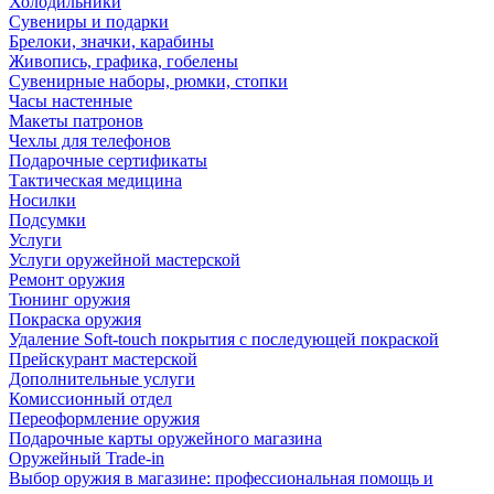
Холодильники
Сувениры и подарки
Брелоки, значки, карабины
Живопись, графика, гобелены
Сувенирные наборы, рюмки, стопки
Часы настенные
Макеты патронов
Чехлы для телефонов
Подарочные сертификаты
Тактическая медицина
Носилки
Подсумки
Услуги
Услуги оружейной мастерской
Ремонт оружия
Тюнинг оружия
Покраска оружия
Удаление Soft-touch покрытия с последующей покраской
Прейскурант мастерской
Дополнительные услуги
Комиссионный отдел
Переоформление оружия
Подарочные карты оружейного магазина
Оружейный Trade-in
Выбор оружия в магазине: профессиональная помощь и