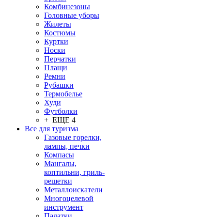
Комбинезоны
Головные уборы
Жилеты
Костюмы
Куртки
Носки
Перчатки
Плащи
Ремни
Рубашки
Термобелье
Худи
Футболки
+ ЕЩЕ 4
Все для туризма
Газовые горелки,
лампы, печки
Компасы
Мангалы,
коптильни, гриль-
решетки
Металлоискатели
Многоцелевой
инструмент
Палатки