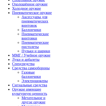
Охолощённое оружие
Холодное оружие
Пневматическое оружие
Аксессуары для
пневматических
винтовок
Баллончики
Пневматические
винтовки
Пневматические
пистолеты
Пульки и шарики
ММГ / Учебное оружие
Луки и арбалеты
Спецсредства
Средства самообороны
Газовые
баллончики
Электрошокеры
Сигнальные средства
Оружие имеющее
культурную ценность
Метательное и
другое оружие