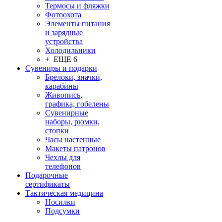
Термосы и фляжки
Фотоохота
Элементы питания
и зарядные
устройства
Холодильники
+ ЕЩЕ 6
Сувениры и подарки
Брелоки, значки,
карабины
Живопись,
графика, гобелены
Сувенирные
наборы, рюмки,
стопки
Часы настенные
Макеты патронов
Чехлы для
телефонов
Подарочные
сертификаты
Тактическая медицина
Носилки
Подсумки