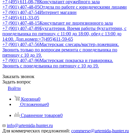
+7 (495) 611-08-78
Консультант оружейного зала
+7 (901) 407-48-05
Отдела по работе с юридическими лицами
+7 (901) 407-47-54
Интернет магазин
+7 (495) 611-33-05
+7 (901) 407-48-15
Консультант не лицензионного зала
+7 (901) 407-47-89
Бухгалтерия. Время работы бухгалтерии, с
понедельника по пятницу, с 11:00 до 18:00, обед с 13:00 до
14:00. Доп.номер:+7(495)611-59-65
+7 (901) 407-47-56
Мастерская: слесарь/мастер-ложевщик.
Звонить только по вопросам ремонта с понедельника по
пятницу с 10 до 19.
+7 (901) 407-47-96
Мастерская: покраска и гравировка.
Звонить с понедельника по пятницу с 10 до 19.
Заказать звонок
Задать вопрос
Войти
Корзина
0
Отложенные
0
Сравнение товаров
0
info@artemida-hunter.ru
Для коммерческих предложений:
commerse@artemida-hunter.ru