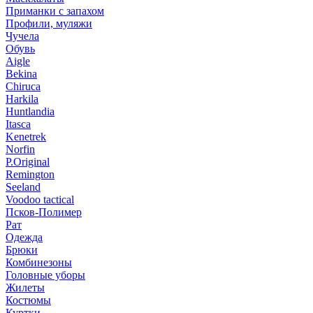
Приманки с запахом
Профили, муляжи
Чучела
Обувь
Aigle
Bekina
Chiruсa
Harkila
Huntlandia
Itasca
Kenetrek
Norfin
P.Original
Remington
Seeland
Voodoo tactical
Псков-Полимер
Рат
Одежда
Брюки
Комбинезоны
Головные уборы
Жилеты
Костюмы
Куртки