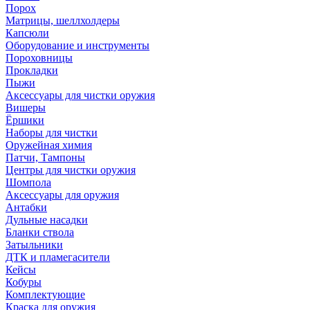
Порох
Матрицы, шеллхолдеры
Капсюли
Оборудование и инструменты
Пороховницы
Прокладки
Пыжи
Аксессуары для чистки оружия
Вишеры
Ёршики
Наборы для чистки
Оружейная химия
Патчи, Тампоны
Центры для чистки оружия
Шомпола
Аксессуары для оружия
Антабки
Дульные насадки
Бланки ствола
Затыльники
ДТК и пламегасители
Кейсы
Кобуры
Комплектующие
Краска для оружия