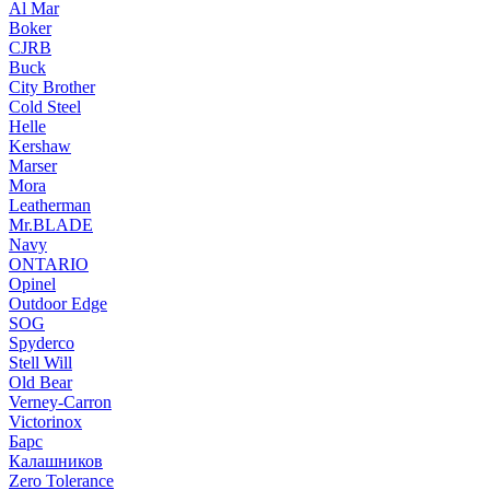
Al Mar
Boker
CJRB
Buck
City Brother
Cold Steel
Helle
Kershaw
Marser
Mora
Leatherman
Mr.BLADE
Navy
ONTARIO
Opinel
Outdoor Edge
SOG
Spyderco
Stell Will
Old Bear
Verney-Carron
Victorinox
Барс
Калашников
Zero Tolerance