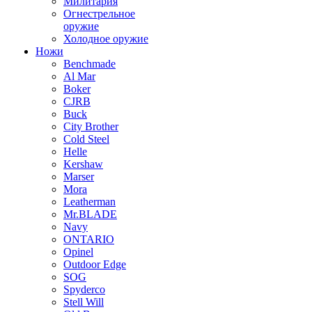
Милитария
Огнестрельное
оружие
Холодное оружие
Ножи
Benchmade
Al Mar
Boker
CJRB
Buck
City Brother
Cold Steel
Helle
Kershaw
Marser
Mora
Leatherman
Mr.BLADE
Navy
ONTARIO
Opinel
Outdoor Edge
SOG
Spyderco
Stell Will