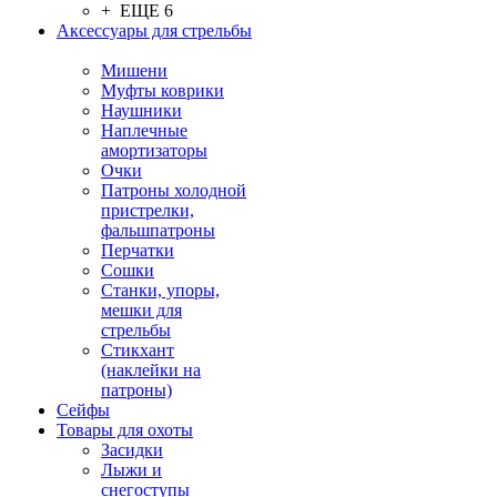
+ ЕЩЕ 6
Аксессуары для стрельбы
Мишени
Муфты коврики
Наушники
Наплечные
амортизаторы
Очки
Патроны холодной
пристрелки,
фальшпатроны
Перчатки
Сошки
Станки, упоры,
мешки для
стрельбы
Стикхант
(наклейки на
патроны)
Сейфы
Товары для охоты
Засидки
Лыжи и
снегоступы