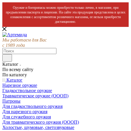
Оружие и боеприпасы можно приобрести только лично, в магазине, при
предъявлении паспорта и лицензии. На сайте эта продукция представлена в целях
ознакомления с ассортиментом розничного магазина, ее нельзя приобрести
дистанционно.
Мы работаем для Вас
с 1989 года
Каталог
По всему сайту
По каталогу
Каталог
Нарезное оружие
Гладкоствольное оружие
Травматическое оружие (ОООП)
Патроны
Для гладкоствольного оружия
Для нарезного оружия
Для служебного оружия
Для травматического оружия (ОООП)
Холостые, шумовые, светозвуковые