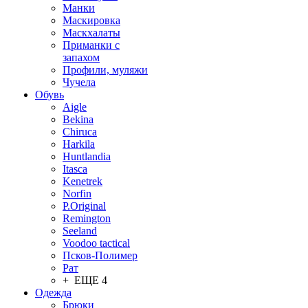
Манки
Маскировка
Маскхалаты
Приманки с
запахом
Профили, муляжи
Чучела
Обувь
Aigle
Bekina
Chiruсa
Harkila
Huntlandia
Itasca
Kenetrek
Norfin
P.Original
Remington
Seeland
Voodoo tactical
Псков-Полимер
Рат
+ ЕЩЕ 4
Одежда
Брюки