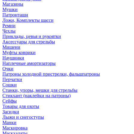
Магазины
Мушки
Патронташи
Ложи, Комплекты шасси
Ремни
Чехлы
Приклады, цевья и рукоятки
Аксессуары для стрельбы
Мишени
Муфты коврики
Наушники
Наплечные амортизаторы
Очки
Патроны холодной пристрелки, фальшпатроны
Перчатки
Сошки
Станки, упоры, мешки для стрельбы
Стикхант (наклейки на патроны)
Сейфы
Товары для охоты
Засидки
Лыжи и снегоступы
Манки
Маскировка
Маскхалаты