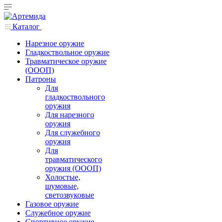
Каталог
Нарезное оружие
Гладкоствольное оружие
Травматическое оружие
(ОООП)
Патроны
Для
гладкоствольного
оружия
Для нарезного
оружия
Для служебного
оружия
Для
травматического
оружия (ОООП)
Холостые,
шумовые,
светозвуковые
Газовое оружие
Служебное оружие
Спортивное оружие