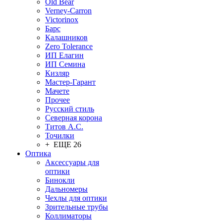
Old Bear
Verney-Carron
Victorinox
Барс
Калашников
Zero Tolerance
ИП Елагин
ИП Семина
Кизляр
Мастер-Гарант
Мачете
Прочее
Русский стиль
Северная корона
Титов А.С.
Точилки
+ ЕЩЕ 26
Оптика
Аксессуары для
оптики
Бинокли
Дальномеры
Чехлы для оптики
Зрительные трубы
Коллиматоры