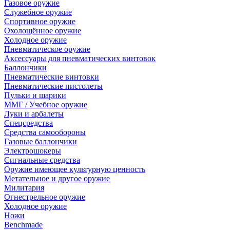
Газовое оружие
Служебное оружие
Спортивное оружие
Охолощённое оружие
Холодное оружие
Пневматическое оружие
Аксессуары для пневматических винтовок
Баллончики
Пневматические винтовки
Пневматические пистолеты
Пульки и шарики
ММГ / Учебное оружие
Луки и арбалеты
Спецсредства
Средства самообороны
Газовые баллончики
Электрошокеры
Сигнальные средства
Оружие имеющее культурную ценность
Метательное и другое оружие
Милитария
Огнестрельное оружие
Холодное оружие
Ножи
Benchmade