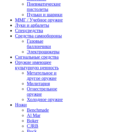
Пневматические
пистолеты
Пульки и шарики
ММГ / Учебное оружие
Луки и арбалеты
Спецсредства
Средства самообороны
Газовые
баллончики
Электрошокеры
Сигнальные средства
Оружие имеющее
культурную ценность
Метательное и
другое оружие
Милитария
Огнестрельное
оружие
Холодное оружие
Ножи
Benchmade
Al Mar
Boker
CJRB
Buck