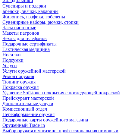
Холодильники
Сувениры и подарки
Брелоки, значки, карабины
Живопись, графика, гобелены
Сувенирные наборы, рюмки, стопки
Часы настенные
Макеты патронов
Чехлы для телефонов
Подарочные сертификаты
Тактическая медицина
Носилки
Подсумки
Услуги
Услуги оружейной мастерской
Ремонт оружия
Тюнинг оружия
Покраска оружия
Удаление Soft-touch покрытия с последующей покраской
Прейскурант мастерской
Дополнительные услуги
Комиссионный отдел
Переоформление оружия
Подарочные карты оружейного магазина
Оружейный Trade-in
Выбор оружия в магазине: профессиональная помощь и