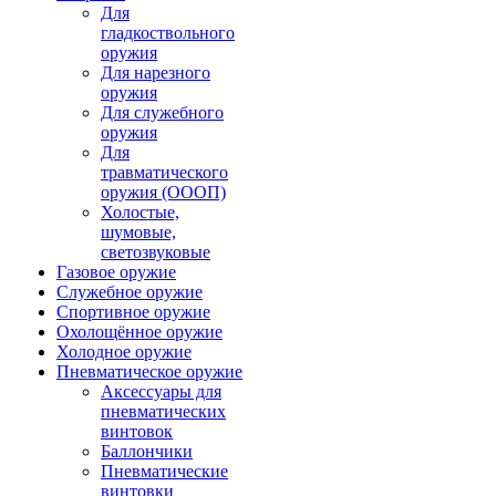
Для
гладкоствольного
оружия
Для нарезного
оружия
Для служебного
оружия
Для
травматического
оружия (ОООП)
Холостые,
шумовые,
светозвуковые
Газовое оружие
Служебное оружие
Спортивное оружие
Охолощённое оружие
Холодное оружие
Пневматическое оружие
Аксессуары для
пневматических
винтовок
Баллончики
Пневматические
винтовки