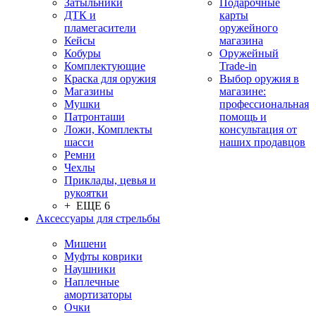
Затыльники
Подарочные
ДТК и
карты
пламегасители
оружейного
Кейсы
магазина
Кобуры
Оружейный
Комплектующие
Trade-in
Краска для оружия
Выбор оружия в
Магазины
магазине:
Мушки
профессиональная
Патронташи
помощь и
Ложи, Комплекты
консультация от
шасси
наших продавцов
Ремни
Чехлы
Приклады, цевья и
рукоятки
+ ЕЩЕ 6
Аксессуары для стрельбы
Мишени
Муфты коврики
Наушники
Наплечные
амортизаторы
Очки