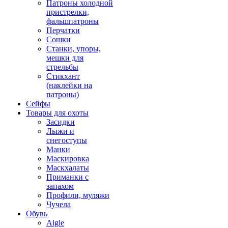
Патроны холодной
пристрелки,
фальшпатроны
Перчатки
Сошки
Станки, упоры,
мешки для
стрельбы
Стикхант
(наклейки на
патроны)
Сейфы
Товары для охоты
Засидки
Лыжи и
снегоступы
Манки
Маскировка
Маскхалаты
Приманки с
запахом
Профили, муляжи
Чучела
Обувь
Aigle