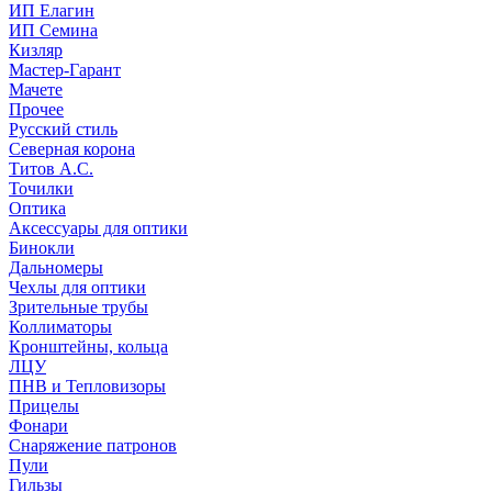
ИП Елагин
ИП Семина
Кизляр
Мастер-Гарант
Мачете
Прочее
Русский стиль
Северная корона
Титов А.С.
Точилки
Оптика
Аксессуары для оптики
Бинокли
Дальномеры
Чехлы для оптики
Зрительные трубы
Коллиматоры
Кронштейны, кольца
ЛЦУ
ПНВ и Тепловизоры
Прицелы
Фонари
Снаряжение патронов
Пули
Гильзы