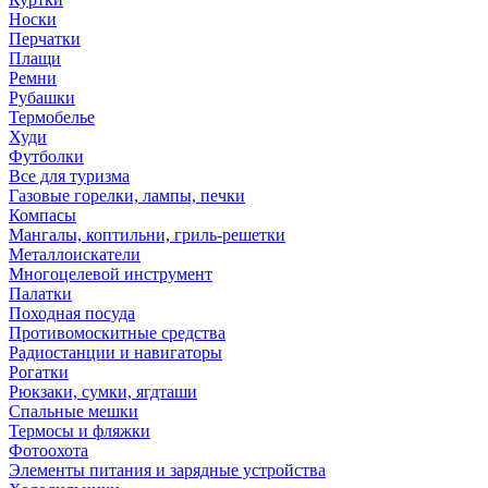
Носки
Перчатки
Плащи
Ремни
Рубашки
Термобелье
Худи
Футболки
Все для туризма
Газовые горелки, лампы, печки
Компасы
Мангалы, коптильни, гриль-решетки
Металлоискатели
Многоцелевой инструмент
Палатки
Походная посуда
Противомоскитные средства
Радиостанции и навигаторы
Рогатки
Рюкзаки, сумки, ягдташи
Спальные мешки
Термосы и фляжки
Фотоохота
Элементы питания и зарядные устройства