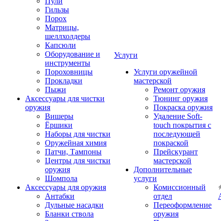
Пули
Гильзы
Порох
Матрицы,
шеллхолдеры
Капсюли
Оборудование и
Услуги
инструменты
Пороховницы
Услуги оружейной
Прокладки
мастерской
Пыжи
Ремонт оружия
Аксессуары для чистки
Тюнинг оружия
оружия
Покраска оружия
Вишеры
Удаление Soft-
Ёршики
touch покрытия с
Наборы для чистки
последующей
Оружейная химия
покраской
Патчи, Тампоны
Прейскурант
Центры для чистки
мастерской
оружия
Дополнительные
Шомпола
услуги
Аксессуары для оружия
Комиссионный
Антабки
отдел
Дульные насадки
Переоформление
Бланки ствола
оружия