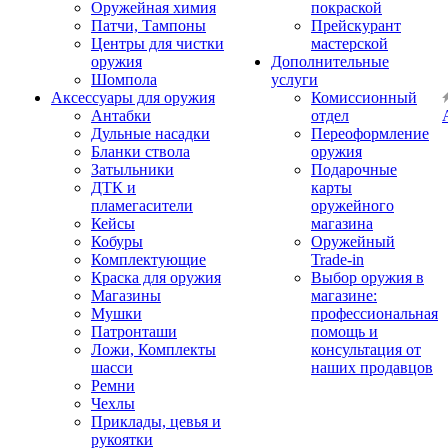
Оружейная химия
покраской
Патчи, Тампоны
Прейскурант
Центры для чистки
мастерской
оружия
Дополнительные
Шомпола
услуги
Аксессуары для оружия
Комиссионный
Антабки
отдел
Дульные насадки
Переоформление
Бланки ствола
оружия
Затыльники
Подарочные
ДТК и
карты
пламегасители
оружейного
Кейсы
магазина
Кобуры
Оружейный
Комплектующие
Trade-in
Краска для оружия
Выбор оружия в
Магазины
магазине:
Мушки
профессиональная
Патронташи
помощь и
Ложи, Комплекты
консультация от
шасси
наших продавцов
Ремни
Чехлы
Приклады, цевья и
рукоятки