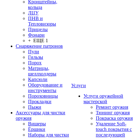
Кронштейны,
кольца
ЛЦУ
ПНВ и
Тепловизоры
Прицелы
Фонари
+ ЕЩЕ 1
Снаряжение патронов
Пули
Гильзы
Порох
Матрицы,
шеллхолдеры
Капсюли
Оборудование и
Услуги
инструменты
Пороховницы
Услуги оружейной
Прокладки
мастерской
Пыжи
Ремонт оружия
Аксессуары для чистки
Тюнинг оружия
оружия
Покраска оружия
Вишеры
Удаление Soft-
Ёршики
touch покрытия с
Наборы для чистки
последующей