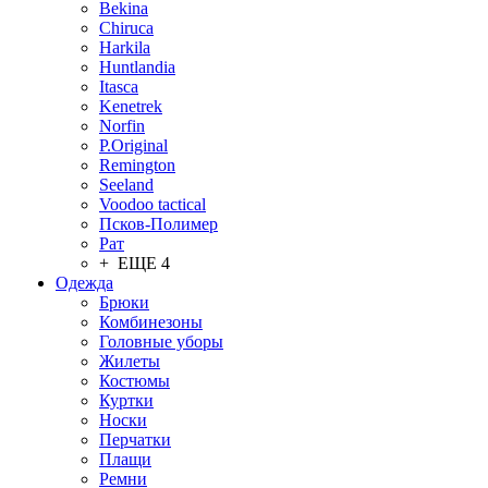
Bekina
Chiruсa
Harkila
Huntlandia
Itasca
Kenetrek
Norfin
P.Original
Remington
Seeland
Voodoo tactical
Псков-Полимер
Рат
+ ЕЩЕ 4
Одежда
Брюки
Комбинезоны
Головные уборы
Жилеты
Костюмы
Куртки
Носки
Перчатки
Плащи
Ремни