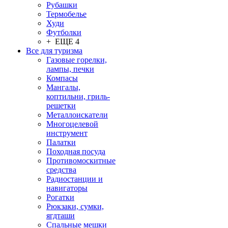
Рубашки
Термобелье
Худи
Футболки
+ ЕЩЕ 4
Все для туризма
Газовые горелки,
лампы, печки
Компасы
Мангалы,
коптильни, гриль-
решетки
Металлоискатели
Многоцелевой
инструмент
Палатки
Походная посуда
Противомоскитные
средства
Радиостанции и
навигаторы
Рогатки
Рюкзаки, сумки,
ягдташи
Спальные мешки