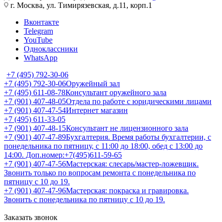
г. Москва, ул. Тимирязевская, д.11, корп.1
Вконтакте
Telegram
YouTube
Одноклассники
WhatsApp
+7 (495) 792-30-06
+7 (495) 792-30-06
Оружейный зал
+7 (495) 611-08-78
Консультант оружейного зала
+7 (901) 407-48-05
Отдела по работе с юридическими лицами
+7 (901) 407-47-54
Интернет магазин
+7 (495) 611-33-05
+7 (901) 407-48-15
Консультант не лицензионного зала
+7 (901) 407-47-89
Бухгалтерия. Время работы бухгалтерии, с
понедельника по пятницу, с 11:00 до 18:00, обед с 13:00 до
14:00. Доп.номер:+7(495)611-59-65
+7 (901) 407-47-56
Мастерская: слесарь/мастер-ложевщик.
Звонить только по вопросам ремонта с понедельника по
пятницу с 10 до 19.
+7 (901) 407-47-96
Мастерская: покраска и гравировка.
Звонить с понедельника по пятницу с 10 до 19.
Заказать звонок