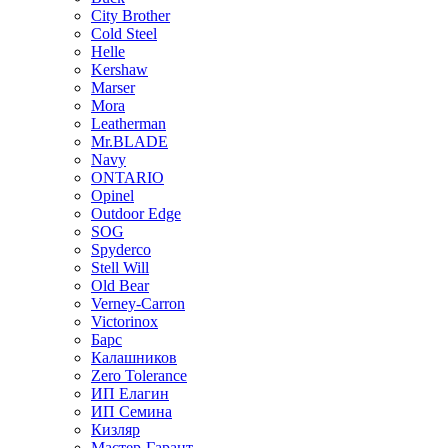
City Brother
Cold Steel
Helle
Kershaw
Marser
Mora
Leatherman
Mr.BLADE
Navy
ONTARIO
Opinel
Outdoor Edge
SOG
Spyderco
Stell Will
Old Bear
Verney-Carron
Victorinox
Барс
Калашников
Zero Tolerance
ИП Елагин
ИП Семина
Кизляр
Мастер-Гарант