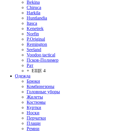
Bekina
Chiruсa
Harkila
Huntlandia
Itasca
Kenetrek
Norfin
P.Original
Remington
Seeland
Voodoo tactical
Псков-Полимер
Рат
+ ЕЩЕ 4
Одежда
Брюки
Комбинезоны
Головные уборы
Жилеты
Костюмы
Куртки
Носки
Перчатки
Плащи
Ремни