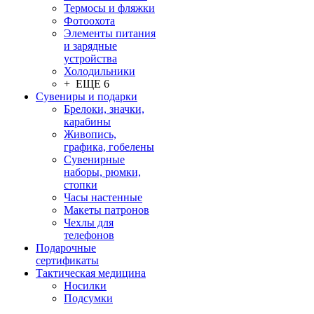
Термосы и фляжки
Фотоохота
Элементы питания
и зарядные
устройства
Холодильники
+ ЕЩЕ 6
Сувениры и подарки
Брелоки, значки,
карабины
Живопись,
графика, гобелены
Сувенирные
наборы, рюмки,
стопки
Часы настенные
Макеты патронов
Чехлы для
телефонов
Подарочные
сертификаты
Тактическая медицина
Носилки
Подсумки