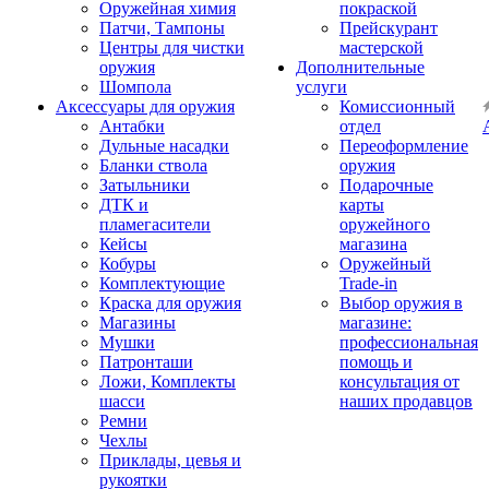
Оружейная химия
покраской
Патчи, Тампоны
Прейскурант
Центры для чистки
мастерской
оружия
Дополнительные
Шомпола
услуги
Аксессуары для оружия
Комиссионный
Антабки
отдел
Дульные насадки
Переоформление
Бланки ствола
оружия
Затыльники
Подарочные
ДТК и
карты
пламегасители
оружейного
Кейсы
магазина
Кобуры
Оружейный
Комплектующие
Trade-in
Краска для оружия
Выбор оружия в
Магазины
магазине:
Мушки
профессиональная
Патронташи
помощь и
Ложи, Комплекты
консультация от
шасси
наших продавцов
Ремни
Чехлы
Приклады, цевья и
рукоятки