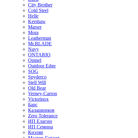
City Brother
Cold Steel
Helle
Kershaw
Marser
Mora
Leatherman
Mr.BLADE
Navy
ONTARIO
Opinel
Outdoor Edge
SOG
Spyderco
Stell Will
Old Bear
Verney-Carron
Victorinox
Барс
Калашников
Zero Tolerance
ИП Елагин
ИП Семина
Кизляр
Мастер-Гарант