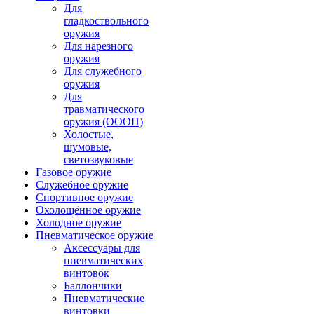
Для
гладкоствольного
оружия
Для нарезного
оружия
Для служебного
оружия
Для
травматического
оружия (ОООП)
Холостые,
шумовые,
светозвуковые
Газовое оружие
Служебное оружие
Спортивное оружие
Охолощённое оружие
Холодное оружие
Пневматическое оружие
Аксессуары для
пневматических
винтовок
Баллончики
Пневматические
винтовки