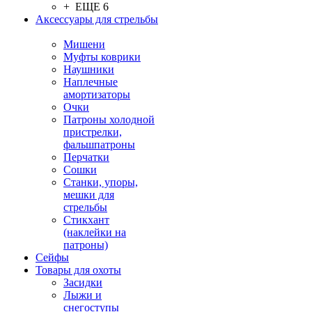
+ ЕЩЕ 6
Аксессуары для стрельбы
Мишени
Муфты коврики
Наушники
Наплечные
амортизаторы
Очки
Патроны холодной
пристрелки,
фальшпатроны
Перчатки
Сошки
Станки, упоры,
мешки для
стрельбы
Стикхант
(наклейки на
патроны)
Сейфы
Товары для охоты
Засидки
Лыжи и
снегоступы