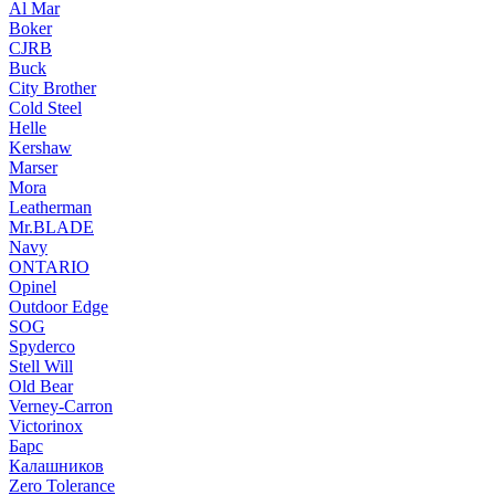
Al Mar
Boker
CJRB
Buck
City Brother
Cold Steel
Helle
Kershaw
Marser
Mora
Leatherman
Mr.BLADE
Navy
ONTARIO
Opinel
Outdoor Edge
SOG
Spyderco
Stell Will
Old Bear
Verney-Carron
Victorinox
Барс
Калашников
Zero Tolerance