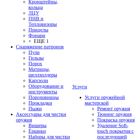
Кронштейны,
кольца
ЛЦУ
ПНВ и
Тепловизоры
Прицелы
Фонари
+ ЕЩЕ 1
Снаряжение патронов
Пули
Гильзы
Порох
Матрицы,
шеллхолдеры
Капсюли
Оборудование и
Услуги
инструменты
Пороховницы
Услуги оружейной
Прокладки
мастерской
Пыжи
Ремонт оружия
Аксессуары для чистки
Тюнинг оружия
оружия
Покраска оружия
Вишеры
Удаление Soft-
Ёршики
touch покрытия с
Наборы для чистки
последующей