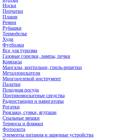
Носки
Перчатки
Плащи
Ремни
Рубашки
Термобелье
Худи
Футболки
Все для туризма
Газовые горелки, лампы, печки
Компасы
Мангалы, коптильни, гриль-решетки
Металлоискатели
Многоцелевой инструмент
Палатки
Походная посуда
Противомоскитные средства
Радиостанции и навигаторы
Рогатки
Рюкзаки, сумки, ягдташи
Спальные мешки
Термосы и фляжки
Фотоохота
Элементы питания и зарядные устройства