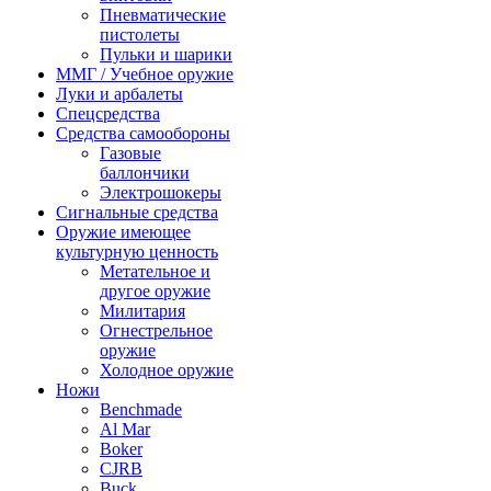
Пневматические
пистолеты
Пульки и шарики
ММГ / Учебное оружие
Луки и арбалеты
Спецсредства
Средства самообороны
Газовые
баллончики
Электрошокеры
Сигнальные средства
Оружие имеющее
культурную ценность
Метательное и
другое оружие
Милитария
Огнестрельное
оружие
Холодное оружие
Ножи
Benchmade
Al Mar
Boker
CJRB
Buck