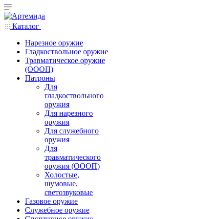
Каталог
Нарезное оружие
Гладкоствольное оружие
Травматическое оружие
(ОООП)
Патроны
Для
гладкоствольного
оружия
Для нарезного
оружия
Для служебного
оружия
Для
травматического
оружия (ОООП)
Холостые,
шумовые,
светозвуковые
Газовое оружие
Служебное оружие
Спортивное оружие