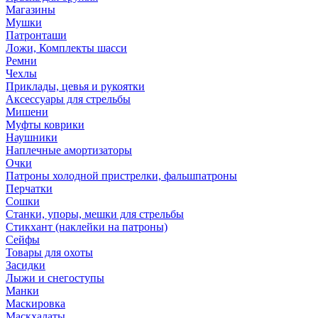
Магазины
Мушки
Патронташи
Ложи, Комплекты шасси
Ремни
Чехлы
Приклады, цевья и рукоятки
Аксессуары для стрельбы
Мишени
Муфты коврики
Наушники
Наплечные амортизаторы
Очки
Патроны холодной пристрелки, фальшпатроны
Перчатки
Сошки
Станки, упоры, мешки для стрельбы
Стикхант (наклейки на патроны)
Сейфы
Товары для охоты
Засидки
Лыжи и снегоступы
Манки
Маскировка
Маскхалаты