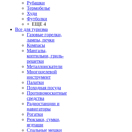
Рубашки
Термобелье
Худи
Футболки
+ ЕЩЕ 4
Все для туризма
Газовые горелки,
лампы, печки
Компасы
Мангалы,
коптильни, гриль-
решетки
Металлоискатели
Многоцелевой
инструмент
Палатки
Походная посуда
Противомоскитные
средства
Радиостанции и
навигаторы
Рогатки
Рюкзаки, сумки,
ягдташи
Спальные мешки