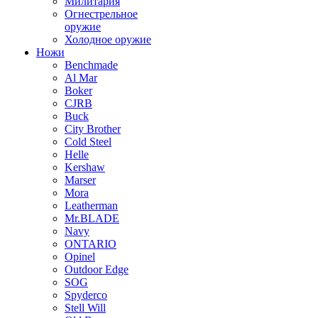
Милитария
Огнестрельное
оружие
Холодное оружие
Ножи
Benchmade
Al Mar
Boker
CJRB
Buck
City Brother
Cold Steel
Helle
Kershaw
Marser
Mora
Leatherman
Mr.BLADE
Navy
ONTARIO
Opinel
Outdoor Edge
SOG
Spyderco
Stell Will