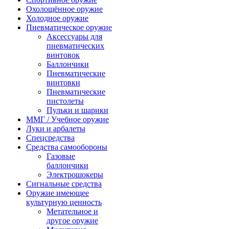
Охолощённое оружие
Холодное оружие
Пневматическое оружие
Аксессуары для
пневматических
винтовок
Баллончики
Пневматические
винтовки
Пневматические
пистолеты
Пульки и шарики
ММГ / Учебное оружие
Луки и арбалеты
Спецсредства
Средства самообороны
Газовые
баллончики
Электрошокеры
Сигнальные средства
Оружие имеющее
культурную ценность
Метательное и
другое оружие