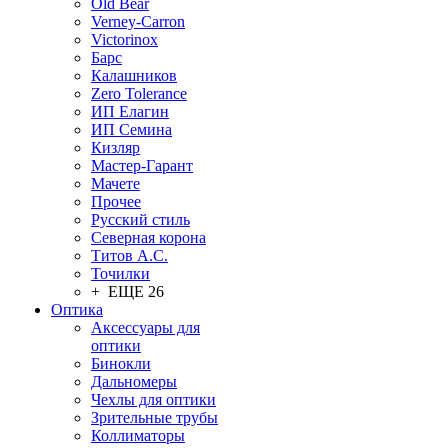
Old Bear
Verney-Carron
Victorinox
Барс
Калашников
Zero Tolerance
ИП Елагин
ИП Семина
Кизляр
Мастер-Гарант
Мачете
Прочее
Русский стиль
Северная корона
Титов А.С.
Точилки
+ ЕЩЕ 26
Оптика
Аксессуары для
оптики
Бинокли
Дальномеры
Чехлы для оптики
Зрительные трубы
Коллиматоры