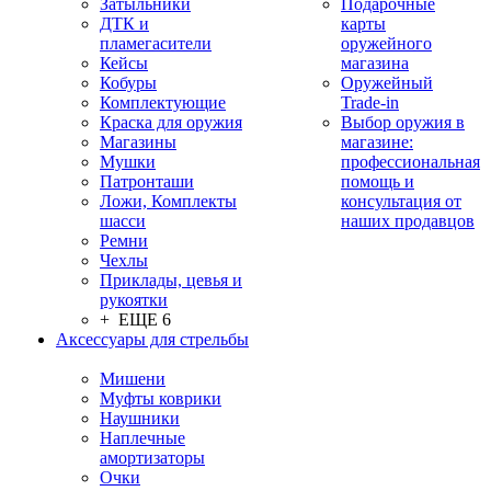
Затыльники
Подарочные
ДТК и
карты
пламегасители
оружейного
Кейсы
магазина
Кобуры
Оружейный
Комплектующие
Trade-in
Краска для оружия
Выбор оружия в
Магазины
магазине:
Мушки
профессиональная
Патронташи
помощь и
Ложи, Комплекты
консультация от
шасси
наших продавцов
Ремни
Чехлы
Приклады, цевья и
рукоятки
+ ЕЩЕ 6
Аксессуары для стрельбы
Мишени
Муфты коврики
Наушники
Наплечные
амортизаторы
Очки