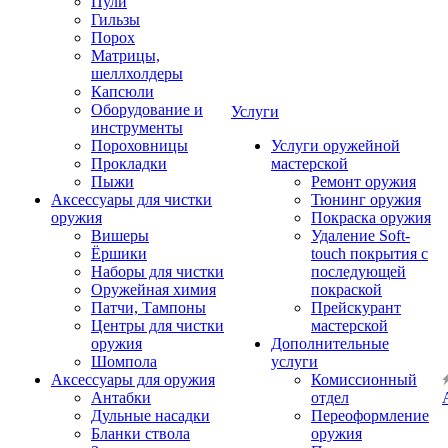
Пули
Гильзы
Порох
Матрицы,
шеллхолдеры
Капсюли
Оборудование и
Услуги
инструменты
Пороховницы
Услуги оружейной
Прокладки
мастерской
Пыжи
Ремонт оружия
Аксессуары для чистки
Тюнинг оружия
оружия
Покраска оружия
Вишеры
Удаление Soft-
Ёршики
touch покрытия с
Наборы для чистки
последующей
Оружейная химия
покраской
Патчи, Тампоны
Прейскурант
Центры для чистки
мастерской
оружия
Дополнительные
Шомпола
услуги
Аксессуары для оружия
Комиссионный
Антабки
отдел
Дульные насадки
Переоформление
Бланки ствола
оружия