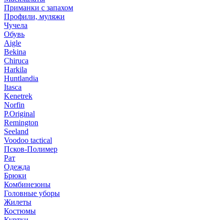
Приманки с запахом
Профили, муляжи
Чучела
Обувь
Aigle
Bekina
Chiruсa
Harkila
Huntlandia
Itasca
Kenetrek
Norfin
P.Original
Remington
Seeland
Voodoo tactical
Псков-Полимер
Рат
Одежда
Брюки
Комбинезоны
Головные уборы
Жилеты
Костюмы
Куртки