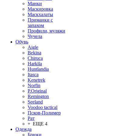
Манки
Маскировка
Маскхалаты
Приманки с
запахом
Профили, муляжи
Чучела
Обувь
Aigle
Bekina
Chiruсa
Harkila
Huntlandia
Itasca
Kenetrek
Norfin
P.Original
Remington
Seeland
Voodoo tactical
Псков-Полимер
Рат
+ ЕЩЕ 4
Одежда
Брюки