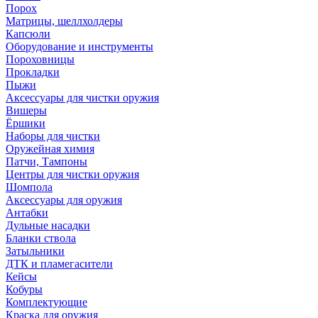
Порох
Матрицы, шеллхолдеры
Капсюли
Оборудование и инструменты
Пороховницы
Прокладки
Пыжи
Аксессуары для чистки оружия
Вишеры
Ёршики
Наборы для чистки
Оружейная химия
Патчи, Тампоны
Центры для чистки оружия
Шомпола
Аксессуары для оружия
Антабки
Дульные насадки
Бланки ствола
Затыльники
ДТК и пламегасители
Кейсы
Кобуры
Комплектующие
Краска для оружия