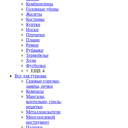
Комбинезоны
Головные уборы
Жилеты
Костюмы
Куртки
Носки
Перчатки
Плащи
Ремни
Рубашки
Термобелье
Худи
Футболки
+ ЕЩЕ 4
Все для туризма
Газовые горелки,
лампы, печки
Компасы
Мангалы,
коптильни, гриль-
решетки
Металлоискатели
Многоцелевой
инструмент
Палатки