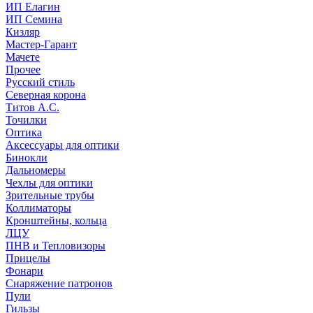
ИП Елагин
ИП Семина
Кизляр
Мастер-Гарант
Мачете
Прочее
Русский стиль
Северная корона
Титов А.С.
Точилки
Оптика
Аксессуары для оптики
Бинокли
Дальномеры
Чехлы для оптики
Зрительные трубы
Коллиматоры
Кронштейны, кольца
ЛЦУ
ПНВ и Тепловизоры
Прицелы
Фонари
Снаряжение патронов
Пули
Гильзы