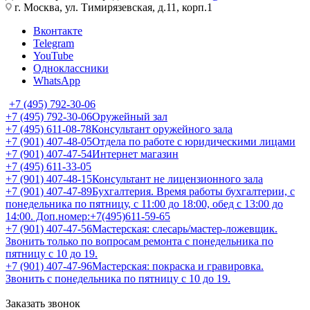
г. Москва, ул. Тимирязевская, д.11, корп.1
Вконтакте
Telegram
YouTube
Одноклассники
WhatsApp
+7 (495) 792-30-06
+7 (495) 792-30-06
Оружейный зал
+7 (495) 611-08-78
Консультант оружейного зала
+7 (901) 407-48-05
Отдела по работе с юридическими лицами
+7 (901) 407-47-54
Интернет магазин
+7 (495) 611-33-05
+7 (901) 407-48-15
Консультант не лицензионного зала
+7 (901) 407-47-89
Бухгалтерия. Время работы бухгалтерии, с
понедельника по пятницу, с 11:00 до 18:00, обед с 13:00 до
14:00. Доп.номер:+7(495)611-59-65
+7 (901) 407-47-56
Мастерская: слесарь/мастер-ложевщик.
Звонить только по вопросам ремонта с понедельника по
пятницу с 10 до 19.
+7 (901) 407-47-96
Мастерская: покраска и гравировка.
Звонить с понедельника по пятницу с 10 до 19.
Заказать звонок