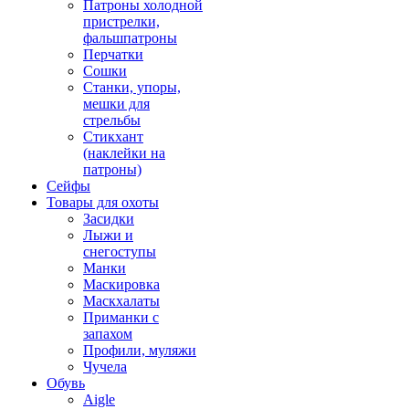
Патроны холодной
пристрелки,
фальшпатроны
Перчатки
Сошки
Станки, упоры,
мешки для
стрельбы
Стикхант
(наклейки на
патроны)
Сейфы
Товары для охоты
Засидки
Лыжи и
снегоступы
Манки
Маскировка
Маскхалаты
Приманки с
запахом
Профили, муляжи
Чучела
Обувь
Aigle