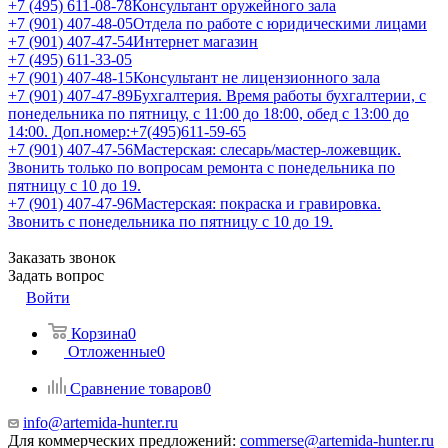
+7 (495) 611-08-78
Консультант оружейного зала
+7 (901) 407-48-05
Отдела по работе с юридическими лицами
+7 (901) 407-47-54
Интернет магазин
+7 (495) 611-33-05
+7 (901) 407-48-15
Консультант не лицензионного зала
+7 (901) 407-47-89
Бухгалтерия. Время работы бухгалтерии, с
понедельника по пятницу, с 11:00 до 18:00, обед с 13:00 до
14:00. Доп.номер:+7(495)611-59-65
+7 (901) 407-47-56
Мастерская: слесарь/мастер-ложевщик.
Звонить только по вопросам ремонта с понедельника по
пятницу с 10 до 19.
+7 (901) 407-47-96
Мастерская: покраска и гравировка.
Звонить с понедельника по пятницу с 10 до 19.
Заказать звонок
Задать вопрос
Войти
Корзина
0
Отложенные
0
Сравнение товаров
0
info@artemida-hunter.ru
Для коммерческих предложений:
commerse@artemida-hunter.ru