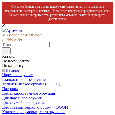
Оружие и боеприпасы можно приобрести только лично, в магазине, при
предъявлении паспорта и лицензии. На сайте эта продукция представлена в целях
ознакомления с ассортиментом розничного магазина, ее нельзя приобрести
дистанционно.
Мы работаем для Вас
с 1989 года
Каталог
По всему сайту
По каталогу
Каталог
Нарезное оружие
Гладкоствольное оружие
Травматическое оружие (ОООП)
Патроны
Для гладкоствольного оружия
Для нарезного оружия
Для служебного оружия
Для травматического оружия (ОООП)
Холостые, шумовые, светозвуковые