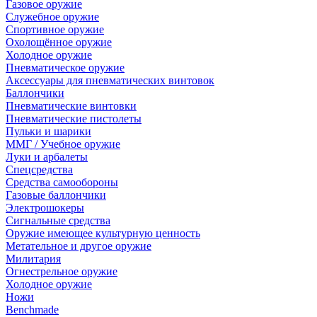
Газовое оружие
Служебное оружие
Спортивное оружие
Охолощённое оружие
Холодное оружие
Пневматическое оружие
Аксессуары для пневматических винтовок
Баллончики
Пневматические винтовки
Пневматические пистолеты
Пульки и шарики
ММГ / Учебное оружие
Луки и арбалеты
Спецсредства
Средства самообороны
Газовые баллончики
Электрошокеры
Сигнальные средства
Оружие имеющее культурную ценность
Метательное и другое оружие
Милитария
Огнестрельное оружие
Холодное оружие
Ножи
Benchmade