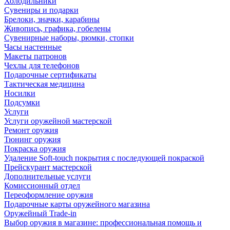
Холодильники
Сувениры и подарки
Брелоки, значки, карабины
Живопись, графика, гобелены
Сувенирные наборы, рюмки, стопки
Часы настенные
Макеты патронов
Чехлы для телефонов
Подарочные сертификаты
Тактическая медицина
Носилки
Подсумки
Услуги
Услуги оружейной мастерской
Ремонт оружия
Тюнинг оружия
Покраска оружия
Удаление Soft-touch покрытия с последующей покраской
Прейскурант мастерской
Дополнительные услуги
Комиссионный отдел
Переоформление оружия
Подарочные карты оружейного магазина
Оружейный Trade-in
Выбор оружия в магазине: профессиональная помощь и