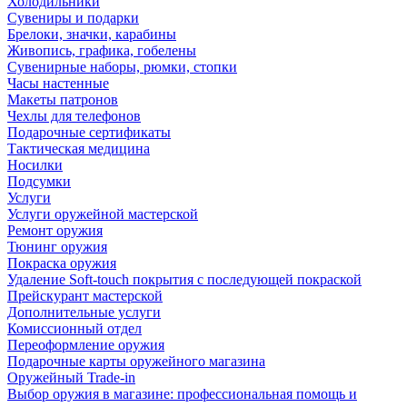
Холодильники
Сувениры и подарки
Брелоки, значки, карабины
Живопись, графика, гобелены
Сувенирные наборы, рюмки, стопки
Часы настенные
Макеты патронов
Чехлы для телефонов
Подарочные сертификаты
Тактическая медицина
Носилки
Подсумки
Услуги
Услуги оружейной мастерской
Ремонт оружия
Тюнинг оружия
Покраска оружия
Удаление Soft-touch покрытия с последующей покраской
Прейскурант мастерской
Дополнительные услуги
Комиссионный отдел
Переоформление оружия
Подарочные карты оружейного магазина
Оружейный Trade-in
Выбор оружия в магазине: профессиональная помощь и