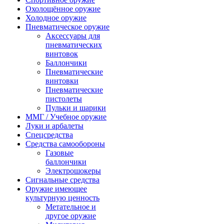
Охолощённое оружие
Холодное оружие
Пневматическое оружие
Аксессуары для
пневматических
винтовок
Баллончики
Пневматические
винтовки
Пневматические
пистолеты
Пульки и шарики
ММГ / Учебное оружие
Луки и арбалеты
Спецсредства
Средства самообороны
Газовые
баллончики
Электрошокеры
Сигнальные средства
Оружие имеющее
культурную ценность
Метательное и
другое оружие