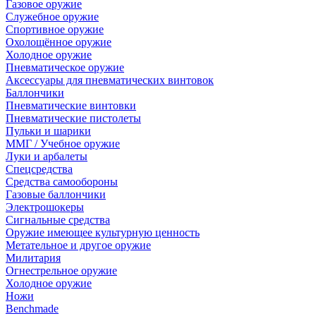
Газовое оружие
Служебное оружие
Спортивное оружие
Охолощённое оружие
Холодное оружие
Пневматическое оружие
Аксессуары для пневматических винтовок
Баллончики
Пневматические винтовки
Пневматические пистолеты
Пульки и шарики
ММГ / Учебное оружие
Луки и арбалеты
Спецсредства
Средства самообороны
Газовые баллончики
Электрошокеры
Сигнальные средства
Оружие имеющее культурную ценность
Метательное и другое оружие
Милитария
Огнестрельное оружие
Холодное оружие
Ножи
Benchmade