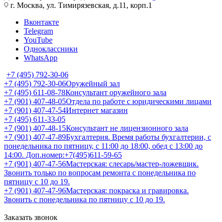
г. Москва, ул. Тимирязевская, д.11, корп.1
Вконтакте
Telegram
YouTube
Одноклассники
WhatsApp
+7 (495) 792-30-06
+7 (495) 792-30-06
Оружейный зал
+7 (495) 611-08-78
Консультант оружейного зала
+7 (901) 407-48-05
Отдела по работе с юридическими лицами
+7 (901) 407-47-54
Интернет магазин
+7 (495) 611-33-05
+7 (901) 407-48-15
Консультант не лицензионного зала
+7 (901) 407-47-89
Бухгалтерия. Время работы бухгалтерии, с
понедельника по пятницу, с 11:00 до 18:00, обед с 13:00 до
14:00. Доп.номер:+7(495)611-59-65
+7 (901) 407-47-56
Мастерская: слесарь/мастер-ложевщик.
Звонить только по вопросам ремонта с понедельника по
пятницу с 10 до 19.
+7 (901) 407-47-96
Мастерская: покраска и гравировка.
Звонить с понедельника по пятницу с 10 до 19.
Заказать звонок