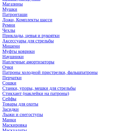
Магазины
Мушки
Патронташи
Ложи, Комплекты шасси
Ремни
Чехлы
Приклады, цевья и рукоятки
Аксессуары для стрельбы
Мишени
Муфты коврики
Наушники
Наплечные амортизаторы
Очки
Патроны холодной пристрелки, фальшпатроны
Перчатки
Сошки
Станки, упоры, мешки для стрельбы
Стикхант (наклейки на патроны)
Сейфы
Товары для охоты
Засидки
Лыжи и снегоступы
Манки
Маскировка
Маскхалаты