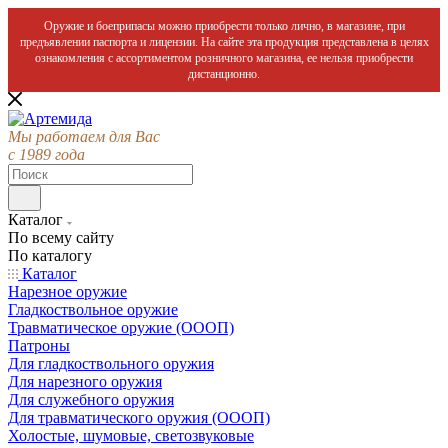
Оружие и боеприпасы можно приобрести только лично, в магазине, при
предъявлении паспорта и лицензии. На сайте эта продукция представлена в целях
ознакомления с ассортиментом розничного магазина, ее нельзя приобрести
дистанционно.
Мы работаем для Вас
с 1989 года
Каталог
По всему сайту
По каталогу
Каталог
Нарезное оружие
Гладкоствольное оружие
Травматическое оружие (ОООП)
Патроны
Для гладкоствольного оружия
Для нарезного оружия
Для служебного оружия
Для травматического оружия (ОООП)
Холостые, шумовые, светозвуковые