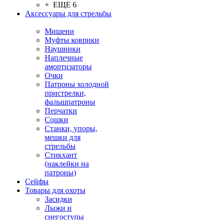
+ ЕЩЕ 6
Аксессуары для стрельбы
Мишени
Муфты коврики
Наушники
Наплечные
амортизаторы
Очки
Патроны холодной
пристрелки,
фальшпатроны
Перчатки
Сошки
Станки, упоры,
мешки для
стрельбы
Стикхант
(наклейки на
патроны)
Сейфы
Товары для охоты
Засидки
Лыжи и
снегоступы