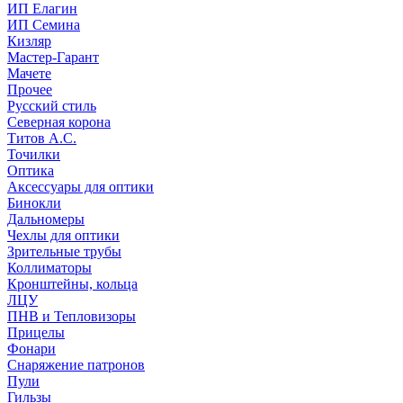
ИП Елагин
ИП Семина
Кизляр
Мастер-Гарант
Мачете
Прочее
Русский стиль
Северная корона
Титов А.С.
Точилки
Оптика
Аксессуары для оптики
Бинокли
Дальномеры
Чехлы для оптики
Зрительные трубы
Коллиматоры
Кронштейны, кольца
ЛЦУ
ПНВ и Тепловизоры
Прицелы
Фонари
Снаряжение патронов
Пули
Гильзы