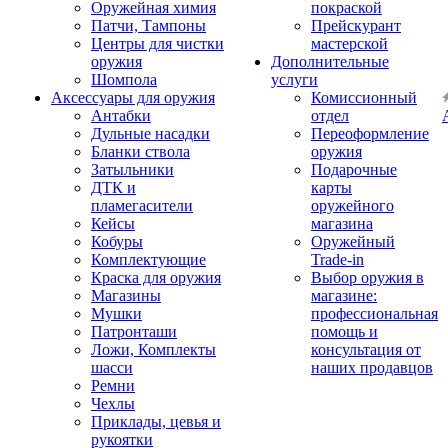
Оружейная химия
покраской
Патчи, Тампоны
Прейскурант
Центры для чистки
мастерской
оружия
Дополнительные
Шомпола
услуги
Аксессуары для оружия
Комиссионный
Антабки
отдел
Дульные насадки
Переоформление
Бланки ствола
оружия
Затыльники
Подарочные
ДТК и
карты
пламегасители
оружейного
Кейсы
магазина
Кобуры
Оружейный
Комплектующие
Trade-in
Краска для оружия
Выбор оружия в
Магазины
магазине:
Мушки
профессиональная
Патронташи
помощь и
Ложи, Комплекты
консультация от
шасси
наших продавцов
Ремни
Чехлы
Приклады, цевья и
рукоятки