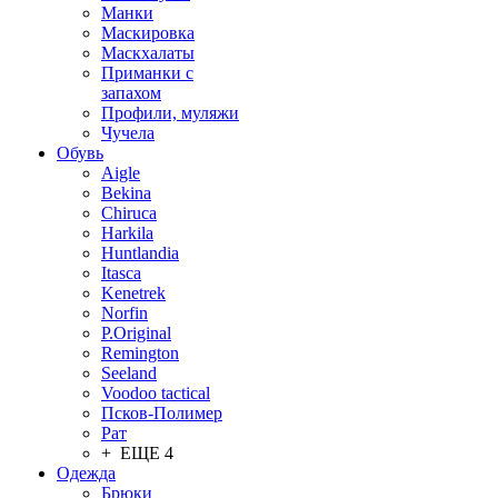
Манки
Маскировка
Маскхалаты
Приманки с
запахом
Профили, муляжи
Чучела
Обувь
Aigle
Bekina
Chiruсa
Harkila
Huntlandia
Itasca
Kenetrek
Norfin
P.Original
Remington
Seeland
Voodoo tactical
Псков-Полимер
Рат
+ ЕЩЕ 4
Одежда
Брюки