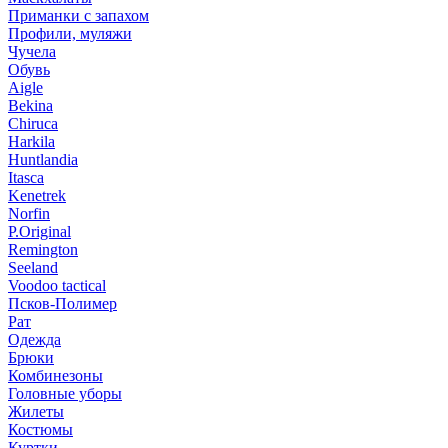
Приманки с запахом
Профили, муляжи
Чучела
Обувь
Aigle
Bekina
Chiruсa
Harkila
Huntlandia
Itasca
Kenetrek
Norfin
P.Original
Remington
Seeland
Voodoo tactical
Псков-Полимер
Рат
Одежда
Брюки
Комбинезоны
Головные уборы
Жилеты
Костюмы
Куртки