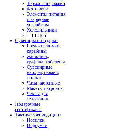
Термосы и фляжки
Фотоохота
Элементы питания
и зарядные
устройства
Холодильники
+ ЕЩЕ 6
Сувениры и подарки
Брелоки, значки,
карабины
Живопись,
графика, гобелены
Сувенирные
наборы, рюмки,
стопки
Часы настенные
Макеты патронов
Чехлы для
телефонов
Подарочные
сертификаты
Тактическая медицина
Носилки
Подсумки