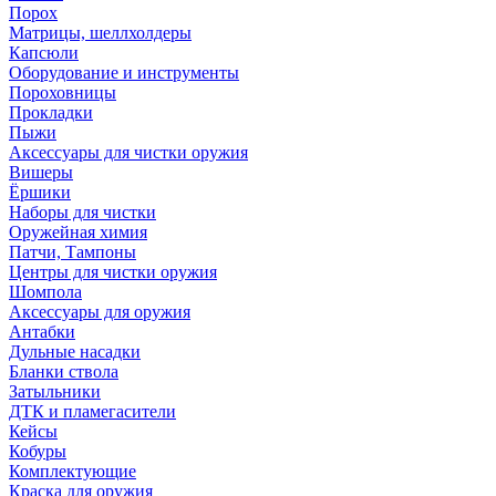
Порох
Матрицы, шеллхолдеры
Капсюли
Оборудование и инструменты
Пороховницы
Прокладки
Пыжи
Аксессуары для чистки оружия
Вишеры
Ёршики
Наборы для чистки
Оружейная химия
Патчи, Тампоны
Центры для чистки оружия
Шомпола
Аксессуары для оружия
Антабки
Дульные насадки
Бланки ствола
Затыльники
ДТК и пламегасители
Кейсы
Кобуры
Комплектующие
Краска для оружия