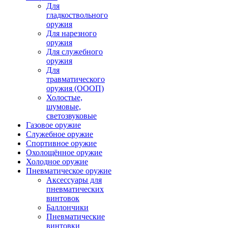
Для
гладкоствольного
оружия
Для нарезного
оружия
Для служебного
оружия
Для
травматического
оружия (ОООП)
Холостые,
шумовые,
светозвуковые
Газовое оружие
Служебное оружие
Спортивное оружие
Охолощённое оружие
Холодное оружие
Пневматическое оружие
Аксессуары для
пневматических
винтовок
Баллончики
Пневматические
винтовки