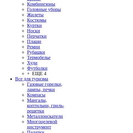
Комбинезоны
Головные уборы
Жилеты
Костюмы
Куртки
Носки
Перчатки
Плащи
Ремни
Рубашки
Термобелье
Худи
Футболки
+ ЕЩЕ 4
Все для туризма
Газовые горелки,
лампы, печки
Компасы
Мангалы,
коптильни, гриль-
решетки
Металлоискатели
Многоцелевой
инструмент
Палатки