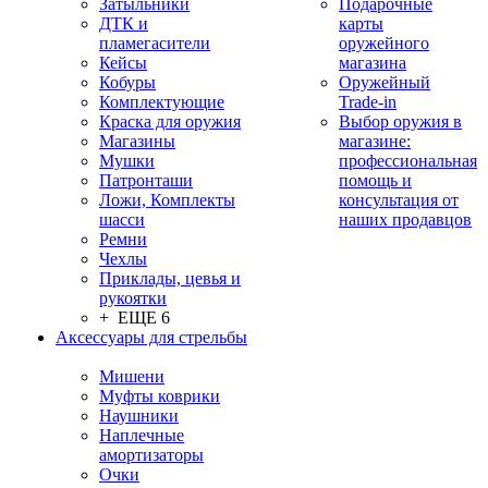
Затыльники
Подарочные
ДТК и
карты
пламегасители
оружейного
Кейсы
магазина
Кобуры
Оружейный
Комплектующие
Trade-in
Краска для оружия
Выбор оружия в
Магазины
магазине:
Мушки
профессиональная
Патронташи
помощь и
Ложи, Комплекты
консультация от
шасси
наших продавцов
Ремни
Чехлы
Приклады, цевья и
рукоятки
+ ЕЩЕ 6
Аксессуары для стрельбы
Мишени
Муфты коврики
Наушники
Наплечные
амортизаторы
Очки