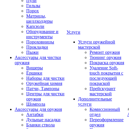
Пули
Гильзы
Порох
Матрицы,
шеллхолдеры
Капсюли
Оборудование и
Услуги
инструменты
Пороховницы
Услуги оружейной
Прокладки
мастерской
Пыжи
Ремонт оружия
Аксессуары для чистки
Тюнинг оружия
оружия
Покраска оружия
Вишеры
Удаление Soft-
Ёршики
touch покрытия с
Наборы для чистки
последующей
Оружейная химия
покраской
Патчи, Тампоны
Прейскурант
Центры для чистки
мастерской
оружия
Дополнительные
Шомпола
услуги
Аксессуары для оружия
Комиссионный
Антабки
отдел
Дульные насадки
Переоформление
Бланки ствола
оружия