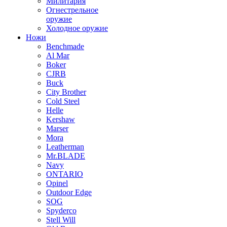
Милитария
Огнестрельное
оружие
Холодное оружие
Ножи
Benchmade
Al Mar
Boker
CJRB
Buck
City Brother
Cold Steel
Helle
Kershaw
Marser
Mora
Leatherman
Mr.BLADE
Navy
ONTARIO
Opinel
Outdoor Edge
SOG
Spyderco
Stell Will