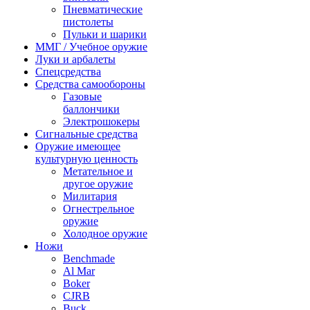
Пневматические
пистолеты
Пульки и шарики
ММГ / Учебное оружие
Луки и арбалеты
Спецсредства
Средства самообороны
Газовые
баллончики
Электрошокеры
Сигнальные средства
Оружие имеющее
культурную ценность
Метательное и
другое оружие
Милитария
Огнестрельное
оружие
Холодное оружие
Ножи
Benchmade
Al Mar
Boker
CJRB
Buck