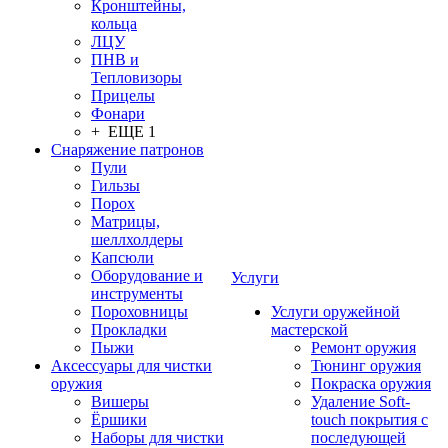
Кронштейны,
кольца
ЛЦУ
ПНВ и
Тепловизоры
Прицелы
Фонари
+ ЕЩЕ 1
Снаряжение патронов
Пули
Гильзы
Порох
Матрицы,
шеллхолдеры
Капсюли
Оборудование и
Услуги
инструменты
Пороховницы
Услуги оружейной
Прокладки
мастерской
Пыжи
Ремонт оружия
Аксессуары для чистки
Тюнинг оружия
оружия
Покраска оружия
Вишеры
Удаление Soft-
Ёршики
touch покрытия с
Наборы для чистки
последующей