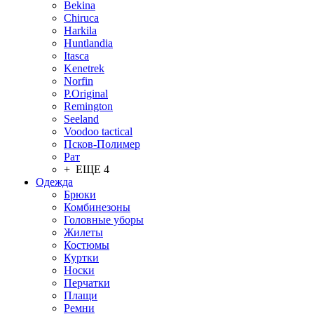
Bekina
Chiruсa
Harkila
Huntlandia
Itasca
Kenetrek
Norfin
P.Original
Remington
Seeland
Voodoo tactical
Псков-Полимер
Рат
+ ЕЩЕ 4
Одежда
Брюки
Комбинезоны
Головные уборы
Жилеты
Костюмы
Куртки
Носки
Перчатки
Плащи
Ремни