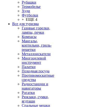
Рубашки
Термобелье
Худи
Футболки
+ ЕЩЕ 4
Все для туризма
Газовые горелки,
лампы, печки
Компасы
Мангалы,
коптильни, гриль-
решетки
Металлоискатели
Многоцелевой
инструмент
Палатки
Походная посуда
Противомоскитные
средства
Радиостанции и
навигаторы
Рогатки
Рюкзаки, сумки,
ягдташи
Спальные мешки