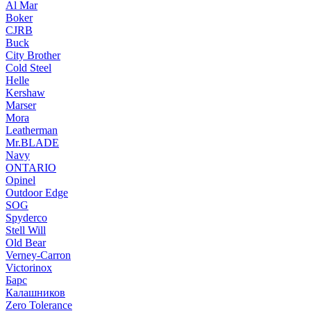
Al Mar
Boker
CJRB
Buck
City Brother
Cold Steel
Helle
Kershaw
Marser
Mora
Leatherman
Mr.BLADE
Navy
ONTARIO
Opinel
Outdoor Edge
SOG
Spyderco
Stell Will
Old Bear
Verney-Carron
Victorinox
Барс
Калашников
Zero Tolerance