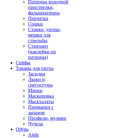
Патроны холодной
пристрелки,
фальшпатроны
Перчатки
Сошки
Станки, упоры,
мешки для
стрельбы
Стикхант
(наклейки на
патроны)
Сейфы
Товары для охоты
Засидки
Лыжи и
снегоступы
Манки
Маскировка
Маскхалаты
Приманки с
запахом
Профили, муляжи
Чучела
Обувь
Aigle