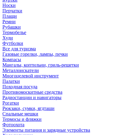
Носки
Перчатки
Плащи
Ремни
Рубашки
Термобелье
Худи
Футболки
Все для туризма
Газовые горелки, лампы, печки
Компасы
Мангалы, коптильни, гриль-решетки
Металлоискатели
Многоцелевой инструмент
Палатки
Походная посуда
Противомоскитные средства
Радиостанции и навигаторы
Рогатки
Рюкзаки, сумки, ягдташи
Спальные мешки
Термосы и фляжки
Фотоохота
Элементы питания и зарядные устройства