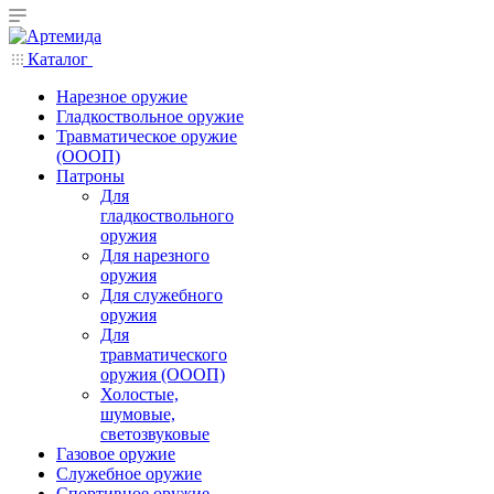
Каталог
Нарезное оружие
Гладкоствольное оружие
Травматическое оружие
(ОООП)
Патроны
Для
гладкоствольного
оружия
Для нарезного
оружия
Для служебного
оружия
Для
травматического
оружия (ОООП)
Холостые,
шумовые,
светозвуковые
Газовое оружие
Служебное оружие
Спортивное оружие