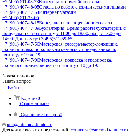
+7 (495) 611-08-78
Консультант оружейного зала
+7 (901) 407-48-05
Отдела по работе с юридическими лицами
+7 (901) 407-47-54
Интернет магазин
+7 (495) 611-33-05
+7 (901) 407-48-15
Консультант не лицензионного зала
+7 (901) 407-47-89
Бухгалтерия. Время работы бухгалтерии, с
понедельника по пятницу, с 11:00 до 18:00, обед с 13:00 до
14:00. Доп.номер:+7(495)611-59-65
+7 (901) 407-47-56
Мастерская: слесарь/мастер-ложевщик.
Звонить только по вопросам ремонта с понедельника по
пятницу с 10 до 19.
+7 (901) 407-47-96
Мастерская: покраска и гравировка.
Звонить с понедельника по пятницу с 10 до 19.
Заказать звонок
Задать вопрос
Войти
Корзина
0
Отложенные
0
Сравнение товаров
0
info@artemida-hunter.ru
Для коммерческих предложений:
commerse@artemida-hunter.ru