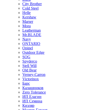
City Brother
Cold Steel
Helle
Kershaw
Marser
Mora
Leatherman
Mr.BLADE
Navy
ONTARIO
Opinel
Outdoor Edge
SOG
Spyderco
Stell Will
Old Bear
Verney-Carron
Victorinox
Барс
Калашников
Zero Tolerance
ИП Елагин
ИП Семина
Кизляр
Мастер-Гарант