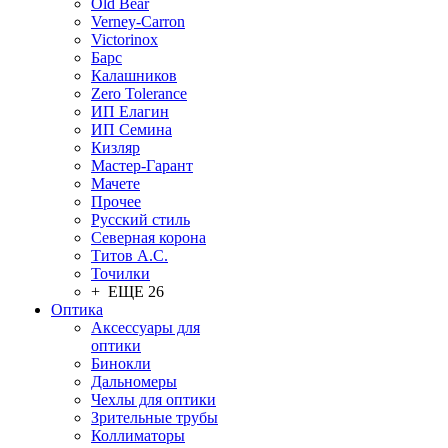
Old Bear
Verney-Carron
Victorinox
Барс
Калашников
Zero Tolerance
ИП Елагин
ИП Семина
Кизляр
Мастер-Гарант
Мачете
Прочее
Русский стиль
Северная корона
Титов А.С.
Точилки
+ ЕЩЕ 26
Оптика
Аксессуары для
оптики
Бинокли
Дальномеры
Чехлы для оптики
Зрительные трубы
Коллиматоры