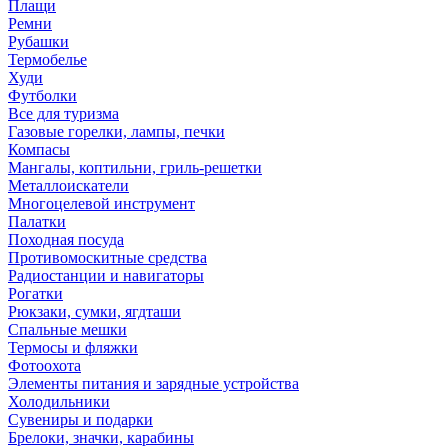
Плащи
Ремни
Рубашки
Термобелье
Худи
Футболки
Все для туризма
Газовые горелки, лампы, печки
Компасы
Мангалы, коптильни, гриль-решетки
Металлоискатели
Многоцелевой инструмент
Палатки
Походная посуда
Противомоскитные средства
Радиостанции и навигаторы
Рогатки
Рюкзаки, сумки, ягдташи
Спальные мешки
Термосы и фляжки
Фотоохота
Элементы питания и зарядные устройства
Холодильники
Сувениры и подарки
Брелоки, значки, карабины