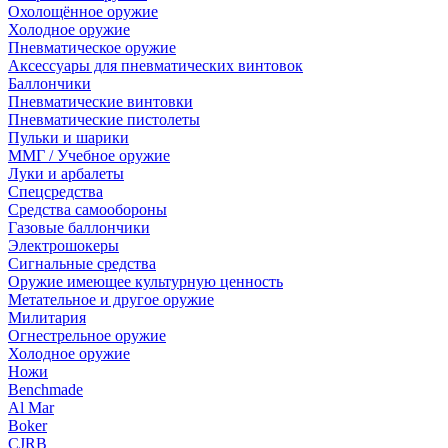
Охолощённое оружие
Холодное оружие
Пневматическое оружие
Аксессуары для пневматических винтовок
Баллончики
Пневматические винтовки
Пневматические пистолеты
Пульки и шарики
ММГ / Учебное оружие
Луки и арбалеты
Спецсредства
Средства самообороны
Газовые баллончики
Электрошокеры
Сигнальные средства
Оружие имеющее культурную ценность
Метательное и другое оружие
Милитария
Огнестрельное оружие
Холодное оружие
Ножи
Benchmade
Al Mar
Boker
CJRB