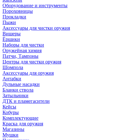
Оборудование и инструменты
Пороховницы
Прокладки
Пыжи
Аксессуары для чистки оружия
Вишеры
Ёршики
Наборы для чистки
Оружейная химия
Патчи, Тампоны
Центры для чистки оружия
Шомпола
Аксессуары для оружия
Антабки
Дульные насадки
Бланки ствола
Затыльники
ДТК и пламегасители
Кейсы
Кобуры
Комплектующие
Краска для оружия
Магазины
Мушки