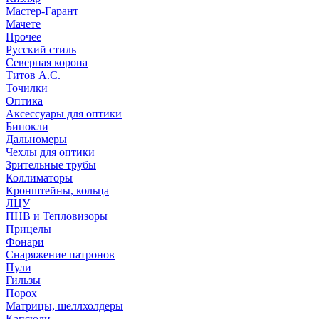
Мастер-Гарант
Мачете
Прочее
Русский стиль
Северная корона
Титов А.С.
Точилки
Оптика
Аксессуары для оптики
Бинокли
Дальномеры
Чехлы для оптики
Зрительные трубы
Коллиматоры
Кронштейны, кольца
ЛЦУ
ПНВ и Тепловизоры
Прицелы
Фонари
Снаряжение патронов
Пули
Гильзы
Порох
Матрицы, шеллхолдеры
Капсюли