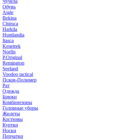
Чучела
Обувь
Aigle
Bekina
Chiruсa
Harkila
Huntlandia
Itasca
Kenetrek
Norfin
P.Original
Remington
Seeland
Voodoo tactical
Псков-Полимер
Рат
Одежда
Брюки
Комбинезоны
Головные уборы
Жилеты
Костюмы
Куртки
Носки
Перчатки