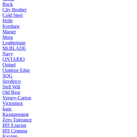
Buck
City Brother
Cold Steel
Helle
Kershaw
Marser
Mora
Leatherman
Mr.BLADE
Navy
ONTARIO
Opinel
Outdoor Edge
SOG
Spyderco
Stell Will
Old Bear
Verney-Carron
Victorinox
Барс
Калашников
Zero Tolerance
ИП Елагин
ИП Семина
Кизляр