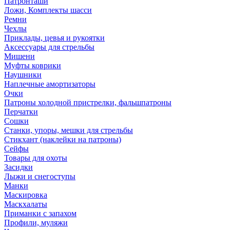
Патронташи
Ложи, Комплекты шасси
Ремни
Чехлы
Приклады, цевья и рукоятки
Аксессуары для стрельбы
Мишени
Муфты коврики
Наушники
Наплечные амортизаторы
Очки
Патроны холодной пристрелки, фальшпатроны
Перчатки
Сошки
Станки, упоры, мешки для стрельбы
Стикхант (наклейки на патроны)
Сейфы
Товары для охоты
Засидки
Лыжи и снегоступы
Манки
Маскировка
Маскхалаты
Приманки с запахом
Профили, муляжи