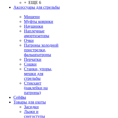
+ ЕЩЕ 6
Аксессуары для стрельбы
Мишени
Муфты коврики
Наушники
Наплечные
амортизаторы
Очки
Патроны холодной
пристрелки,
фальшпатроны
Перчатки
Сошки
Станки, упоры,
мешки для
стрельбы
Стикхант
(наклейки на
патроны)
Сейфы
Товары для охоты
Засидки
Лыжи и
снегоступы