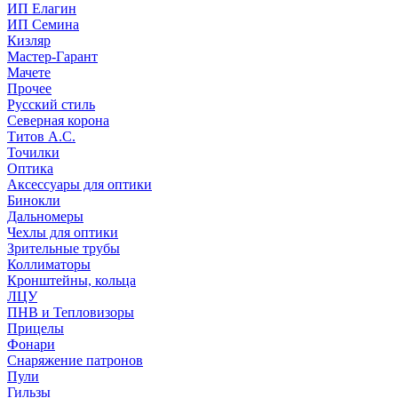
ИП Елагин
ИП Семина
Кизляр
Мастер-Гарант
Мачете
Прочее
Русский стиль
Северная корона
Титов А.С.
Точилки
Оптика
Аксессуары для оптики
Бинокли
Дальномеры
Чехлы для оптики
Зрительные трубы
Коллиматоры
Кронштейны, кольца
ЛЦУ
ПНВ и Тепловизоры
Прицелы
Фонари
Снаряжение патронов
Пули
Гильзы