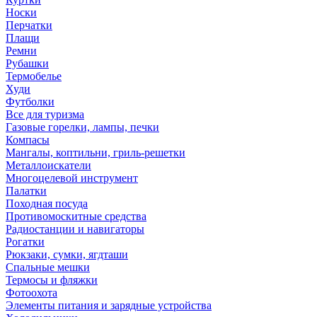
Носки
Перчатки
Плащи
Ремни
Рубашки
Термобелье
Худи
Футболки
Все для туризма
Газовые горелки, лампы, печки
Компасы
Мангалы, коптильни, гриль-решетки
Металлоискатели
Многоцелевой инструмент
Палатки
Походная посуда
Противомоскитные средства
Радиостанции и навигаторы
Рогатки
Рюкзаки, сумки, ягдташи
Спальные мешки
Термосы и фляжки
Фотоохота
Элементы питания и зарядные устройства