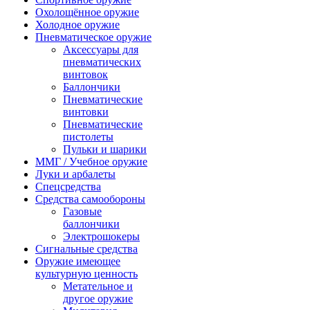
Охолощённое оружие
Холодное оружие
Пневматическое оружие
Аксессуары для
пневматических
винтовок
Баллончики
Пневматические
винтовки
Пневматические
пистолеты
Пульки и шарики
ММГ / Учебное оружие
Луки и арбалеты
Спецсредства
Средства самообороны
Газовые
баллончики
Электрошокеры
Сигнальные средства
Оружие имеющее
культурную ценность
Метательное и
другое оружие