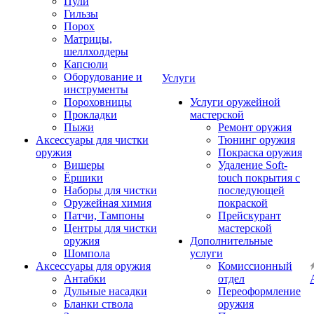
Пули
Гильзы
Порох
Матрицы,
шеллхолдеры
Капсюли
Оборудование и
Услуги
инструменты
Пороховницы
Услуги оружейной
Прокладки
мастерской
Пыжи
Ремонт оружия
Аксессуары для чистки
Тюнинг оружия
оружия
Покраска оружия
Вишеры
Удаление Soft-
Ёршики
touch покрытия с
Наборы для чистки
последующей
Оружейная химия
покраской
Патчи, Тампоны
Прейскурант
Центры для чистки
мастерской
оружия
Дополнительные
Шомпола
услуги
Аксессуары для оружия
Комиссионный
Антабки
отдел
Дульные насадки
Переоформление
Бланки ствола
оружия