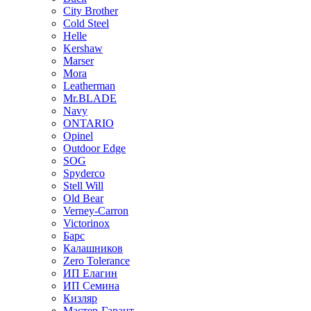
City Brother
Cold Steel
Helle
Kershaw
Marser
Mora
Leatherman
Mr.BLADE
Navy
ONTARIO
Opinel
Outdoor Edge
SOG
Spyderco
Stell Will
Old Bear
Verney-Carron
Victorinox
Барс
Калашников
Zero Tolerance
ИП Елагин
ИП Семина
Кизляр
Мастер-Гарант