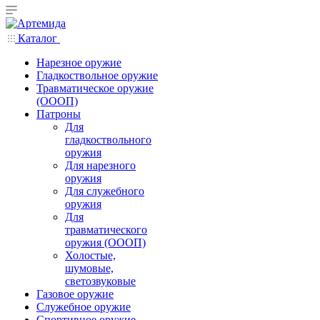
Каталог
Нарезное оружие
Гладкоствольное оружие
Травматическое оружие
(ОООП)
Патроны
Для
гладкоствольного
оружия
Для нарезного
оружия
Для служебного
оружия
Для
травматического
оружия (ОООП)
Холостые,
шумовые,
светозвуковые
Газовое оружие
Служебное оружие
Спортивное оружие