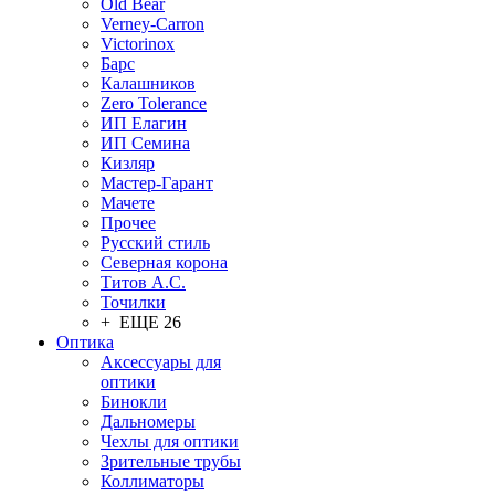
Old Bear
Verney-Carron
Victorinox
Барс
Калашников
Zero Tolerance
ИП Елагин
ИП Семина
Кизляр
Мастер-Гарант
Мачете
Прочее
Русский стиль
Северная корона
Титов А.С.
Точилки
+ ЕЩЕ 26
Оптика
Аксессуары для
оптики
Бинокли
Дальномеры
Чехлы для оптики
Зрительные трубы
Коллиматоры