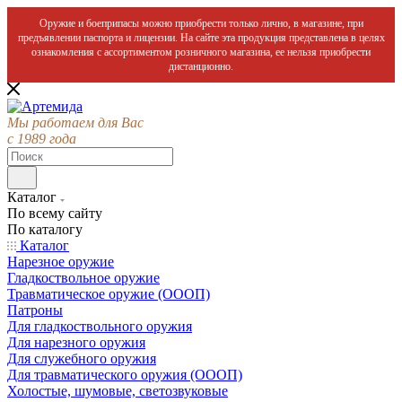
Оружие и боеприпасы можно приобрести только лично, в магазине, при
предъявлении паспорта и лицензии. На сайте эта продукция представлена в целях
ознакомления с ассортиментом розничного магазина, ее нельзя приобрести
дистанционно.
Мы работаем для Вас
с 1989 года
Каталог
По всему сайту
По каталогу
Каталог
Нарезное оружие
Гладкоствольное оружие
Травматическое оружие (ОООП)
Патроны
Для гладкоствольного оружия
Для нарезного оружия
Для служебного оружия
Для травматического оружия (ОООП)
Холостые, шумовые, светозвуковые