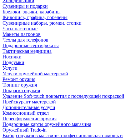
Холодильники
Сувениры и подарки
Брелоки, значки, карабины
Живопись, графика, гобелены
Сувенирные наборы, рюмки, стопки
Часы настенные
Макеты патронов
Чехлы для телефонов
Подарочные сертификаты
Тактическая медицина
Носилки
Подсумки
Услуги
Услуги оружейной мастерской
Ремонт оружия
Тюнинг оружия
Покраска оружия
Удаление Soft-touch покрытия с последующей покраской
Прейскурант мастерской
Дополнительные услуги
Комиссионный отдел
Переоформление оружия
Подарочные карты оружейного магазина
Оружейный Trade-in
Выбор оружия в магазине: профессиональная помощь и