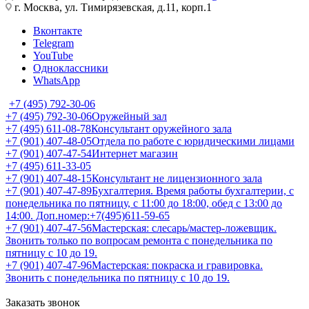
г. Москва, ул. Тимирязевская, д.11, корп.1
Вконтакте
Telegram
YouTube
Одноклассники
WhatsApp
+7 (495) 792-30-06
+7 (495) 792-30-06
Оружейный зал
+7 (495) 611-08-78
Консультант оружейного зала
+7 (901) 407-48-05
Отдела по работе с юридическими лицами
+7 (901) 407-47-54
Интернет магазин
+7 (495) 611-33-05
+7 (901) 407-48-15
Консультант не лицензионного зала
+7 (901) 407-47-89
Бухгалтерия. Время работы бухгалтерии, с
понедельника по пятницу, с 11:00 до 18:00, обед с 13:00 до
14:00. Доп.номер:+7(495)611-59-65
+7 (901) 407-47-56
Мастерская: слесарь/мастер-ложевщик.
Звонить только по вопросам ремонта с понедельника по
пятницу с 10 до 19.
+7 (901) 407-47-96
Мастерская: покраска и гравировка.
Звонить с понедельника по пятницу с 10 до 19.
Заказать звонок