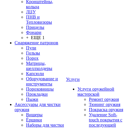
Кронштейны,
кольца
ЛЦУ
ПНВ и
Тепловизоры
Прицелы
Фонари
+ ЕЩЕ 1
Снаряжение патронов
Пули
Гильзы
Порох
Матрицы,
шеллхолдеры
Капсюли
Оборудование и
Услуги
инструменты
Пороховницы
Услуги оружейной
Прокладки
мастерской
Пыжи
Ремонт оружия
Аксессуары для чистки
Тюнинг оружия
оружия
Покраска оружия
Вишеры
Удаление Soft-
Ёршики
touch покрытия с
Наборы для чистки
последующей