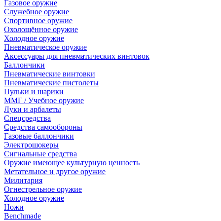
Газовое оружие
Служебное оружие
Спортивное оружие
Охолощённое оружие
Холодное оружие
Пневматическое оружие
Аксессуары для пневматических винтовок
Баллончики
Пневматические винтовки
Пневматические пистолеты
Пульки и шарики
ММГ / Учебное оружие
Луки и арбалеты
Спецсредства
Средства самообороны
Газовые баллончики
Электрошокеры
Сигнальные средства
Оружие имеющее культурную ценность
Метательное и другое оружие
Милитария
Огнестрельное оружие
Холодное оружие
Ножи
Benchmade