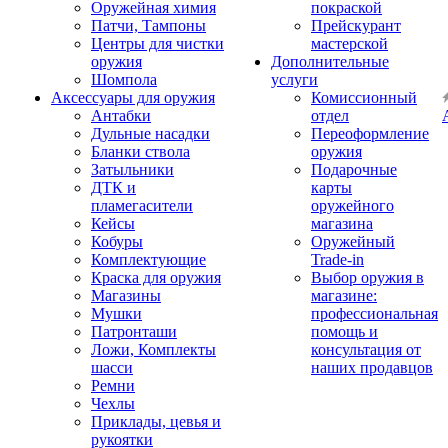
Оружейная химия
покраской
Патчи, Тампоны
Прейскурант
Центры для чистки
мастерской
оружия
Дополнительные
Шомпола
услуги
Аксессуары для оружия
Комиссионный
Антабки
отдел
Дульные насадки
Переоформление
Бланки ствола
оружия
Затыльники
Подарочные
ДТК и
карты
пламегасители
оружейного
Кейсы
магазина
Кобуры
Оружейный
Комплектующие
Trade-in
Краска для оружия
Выбор оружия в
Магазины
магазине:
Мушки
профессиональная
Патронташи
помощь и
Ложи, Комплекты
консультация от
шасси
наших продавцов
Ремни
Чехлы
Приклады, цевья и
рукоятки