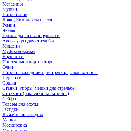
Магазины
Мушки
Патронташи
Ложи, Комплекты шасси
Ремни
Чехлы
Приклады, цевья и рукоятки
Аксессуары для стрельбы
Мишени
Муфты коврики
Наушники
Наплечные амортизаторы
Очки
Патроны холодной пристрелки, фальшпатроны
Перчатки
Сошки
Станки, упоры, мешки для стрельбы
Стикхант (наклейки на патроны)
Сейфы
Товары для охоты
Засидки
Лыжи и снегоступы
Манки
Маскировка
Маскхалаты