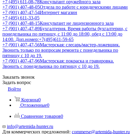
+7 (495) 611-08-78
Консультант оружейного зала
+7 (901) 407-48-05
Отдела по работе с юридическими лицами
+7 (901) 407-47-54
Интернет магазин
+7 (495) 611-33-05
+7 (901) 407-48-15
Консультант не лицензионного зала
+7 (901) 407-47-89
Бухгалтерия. Время работы бухгалтерии, с
понедельника по пятницу, с 11:00 до 18:00, обед с 13:00 до
14:00. Доп.номер:+7(495)611-59-65
+7 (901) 407-47-56
Мастерская: слесарь/мастер-ложевщик.
Звонить только по вопросам ремонта с понедельника по
пятницу с 10 до 19.
+7 (901) 407-47-96
Мастерская: покраска и гравировка.
Звонить с понедельника по пятницу с 10 до 19.
Заказать звонок
Задать вопрос
Войти
Корзина
0
Отложенные
0
Сравнение товаров
0
info@artemida-hunter.ru
Для коммерческих предложений:
commerse@artemida-hunter.ru