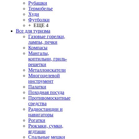
Рубашки
Термобелье
Худи
Футболки
+ ЕЩЕ 4
Все для туризма
Газовые горелки,
лампы, печки
Компасы
Мангалы,
коптильни, гриль-
решетки
Металлоискатели
Многоцелевой
инструмент
Палатки
Походная посуда
Противомоскитные
средства
Радиостанции и
навигаторы
Рогатки
Рюкзаки, сумки,
ягдташи
Спальные мешки