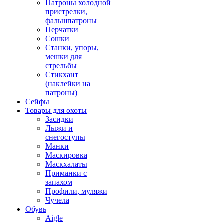
Патроны холодной
пристрелки,
фальшпатроны
Перчатки
Сошки
Станки, упоры,
мешки для
стрельбы
Стикхант
(наклейки на
патроны)
Сейфы
Товары для охоты
Засидки
Лыжи и
снегоступы
Манки
Маскировка
Маскхалаты
Приманки с
запахом
Профили, муляжи
Чучела
Обувь
Aigle