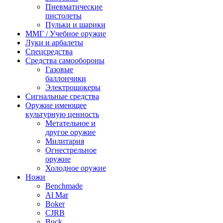
Пневматические
пистолеты
Пульки и шарики
ММГ / Учебное оружие
Луки и арбалеты
Спецсредства
Средства самообороны
Газовые
баллончики
Электрошокеры
Сигнальные средства
Оружие имеющее
культурную ценность
Метательное и
другое оружие
Милитария
Огнестрельное
оружие
Холодное оружие
Ножи
Benchmade
Al Mar
Boker
CJRB
Buck