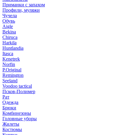
Приманки с запахом
Профили, муляжи
Чучела
Обувь
Aigle
Bekina
Chiruсa
Harkila
Huntlandia
Itasca
Kenetrek
Norfin
P.Original
Remington
Seeland
Voodoo tactical
Псков-Полимер
Рат
Одежда
Брюки
Комбинезоны
Головные уборы
Жилеты
Костюмы
Куртки