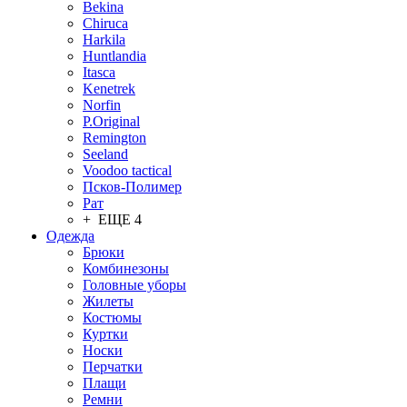
Bekina
Chiruсa
Harkila
Huntlandia
Itasca
Kenetrek
Norfin
P.Original
Remington
Seeland
Voodoo tactical
Псков-Полимер
Рат
+ ЕЩЕ 4
Одежда
Брюки
Комбинезоны
Головные уборы
Жилеты
Костюмы
Куртки
Носки
Перчатки
Плащи
Ремни