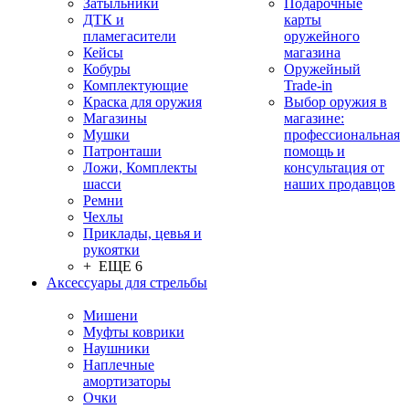
Затыльники
Подарочные
ДТК и
карты
пламегасители
оружейного
Кейсы
магазина
Кобуры
Оружейный
Комплектующие
Trade-in
Краска для оружия
Выбор оружия в
Магазины
магазине:
Мушки
профессиональная
Патронташи
помощь и
Ложи, Комплекты
консультация от
шасси
наших продавцов
Ремни
Чехлы
Приклады, цевья и
рукоятки
+ ЕЩЕ 6
Аксессуары для стрельбы
Мишени
Муфты коврики
Наушники
Наплечные
амортизаторы
Очки