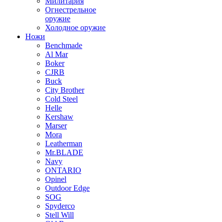
Милитария
Огнестрельное
оружие
Холодное оружие
Ножи
Benchmade
Al Mar
Boker
CJRB
Buck
City Brother
Cold Steel
Helle
Kershaw
Marser
Mora
Leatherman
Mr.BLADE
Navy
ONTARIO
Opinel
Outdoor Edge
SOG
Spyderco
Stell Will