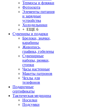
Термосы и фляжки
Фотоохота
Элементы питания
и зарядные
устройства
Холодильники
+ ЕЩЕ 6
Сувениры и подарки
Брелоки, значки,
карабины
Живопись,
графика, гобелены
Сувенирные
наборы, рюмки,
стопки
Часы настенные
Макеты патронов
Чехлы для
телефонов
Подарочные
сертификаты
Тактическая медицина
Носилки
Подсумки