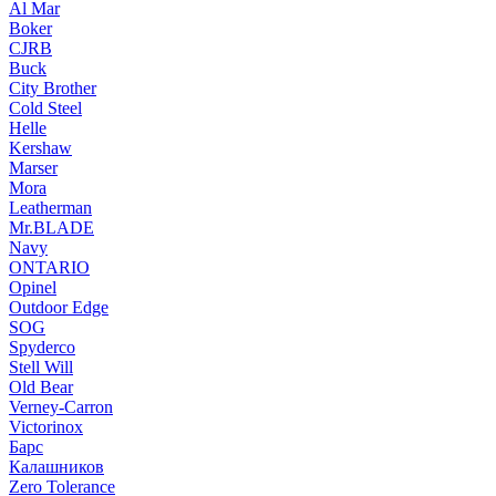
Al Mar
Boker
CJRB
Buck
City Brother
Cold Steel
Helle
Kershaw
Marser
Mora
Leatherman
Mr.BLADE
Navy
ONTARIO
Opinel
Outdoor Edge
SOG
Spyderco
Stell Will
Old Bear
Verney-Carron
Victorinox
Барс
Калашников
Zero Tolerance