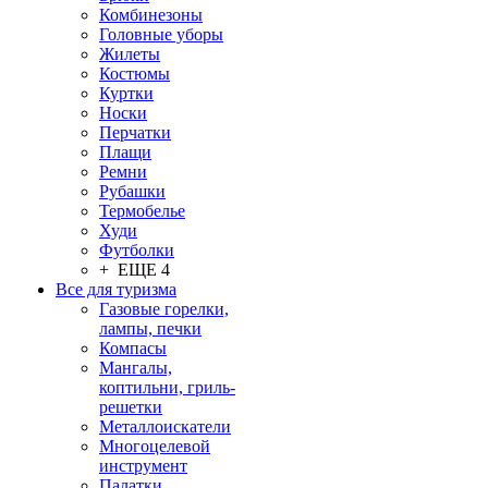
Комбинезоны
Головные уборы
Жилеты
Костюмы
Куртки
Носки
Перчатки
Плащи
Ремни
Рубашки
Термобелье
Худи
Футболки
+ ЕЩЕ 4
Все для туризма
Газовые горелки,
лампы, печки
Компасы
Мангалы,
коптильни, гриль-
решетки
Металлоискатели
Многоцелевой
инструмент
Палатки