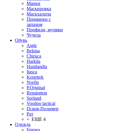
Манки
Маскировка
Маскхалаты
Приманки с
запахом
Профили, муляжи
Чучела
Обувь
Aigle
Bekina
Chiruсa
Harkila
Huntlandia
Itasca
Kenetrek
Norfin
P.Original
Remington
Seeland
Voodoo tactical
Псков-Полимер
Рат
+ ЕЩЕ 4
Одежда
Брюки