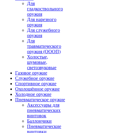
Для
гладкоствольного
оружия
Для нарезного
оружия
Для служебного
оружия
Для
травматического
оружия (ОООП)
Холостые,
шумовые,
светозвуковые
Газовое оружие
Служебное оружие
Спортивное оружие
Охолощённое оружие
Холодное оружие
Пневматическое оружие
Аксессуары для
пневматических
винтовок
Баллончики
Пневматические
винтовки