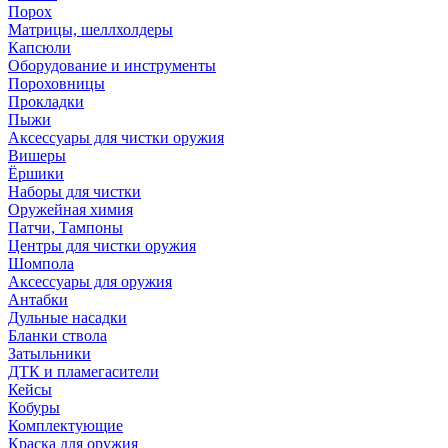
Порох
Матрицы, шеллхолдеры
Капсюли
Оборудование и инструменты
Пороховницы
Прокладки
Пыжи
Аксессуары для чистки оружия
Вишеры
Ёршики
Наборы для чистки
Оружейная химия
Патчи, Тампоны
Центры для чистки оружия
Шомпола
Аксессуары для оружия
Антабки
Дульные насадки
Бланки ствола
Затыльники
ДТК и пламегасители
Кейсы
Кобуры
Комплектующие
Краска для оружия