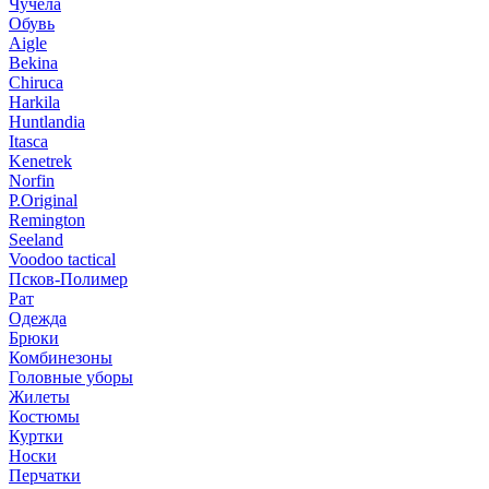
Чучела
Обувь
Aigle
Bekina
Chiruсa
Harkila
Huntlandia
Itasca
Kenetrek
Norfin
P.Original
Remington
Seeland
Voodoo tactical
Псков-Полимер
Рат
Одежда
Брюки
Комбинезоны
Головные уборы
Жилеты
Костюмы
Куртки
Носки
Перчатки