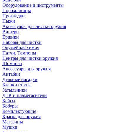
Оборудование и инструменты
Пороховницы
Прокладки
Пыжи
Аксессуары для чистки оружия
Вишеры
Ёршики
Наборы для чистки
Оружейная химия
Патчи, Тампоны
Центры для чистки оружия
Шомпола
Аксессуары для оружия
Антабки
Дульные насадки
Бланки ствола
Затыльники
ДТК и пламегасители
Кейсы
Кобуры
Комплектующие
Краска для оружия
Магазины
Мушки