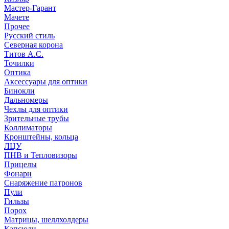
Мастер-Гарант
Мачете
Прочее
Русский стиль
Северная корона
Титов А.С.
Точилки
Оптика
Аксессуары для оптики
Бинокли
Дальномеры
Чехлы для оптики
Зрительные трубы
Коллиматоры
Кронштейны, кольца
ЛЦУ
ПНВ и Тепловизоры
Прицелы
Фонари
Снаряжение патронов
Пули
Гильзы
Порох
Матрицы, шеллхолдеры
Капсюли