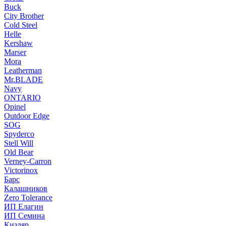
Buck
City Brother
Cold Steel
Helle
Kershaw
Marser
Mora
Leatherman
Mr.BLADE
Navy
ONTARIO
Opinel
Outdoor Edge
SOG
Spyderco
Stell Will
Old Bear
Verney-Carron
Victorinox
Барс
Калашников
Zero Tolerance
ИП Елагин
ИП Семина
Кизляр