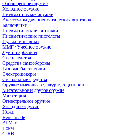
Охолощённое оружие
Холодное оружие
Пневматическое оружие
Аксессуары для пневматических винтовок
Баллончики
Пневматические винтовки
Пневматические пистолеты
Пульки и шарики
ММГ / Учебное оружие
Луки и арбалеты
Спецсредства
Средства самообороны
Газовые баллончики
Электрошокеры
Сигнальные средства
Оружие имеющее культурную ценность
Метательное и другое оружие
Милитария
Огнестрельное оружие
Холодное оружие
Ножи
Benchmade
Al Mar
Boker
CJRB