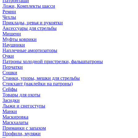
Патронташи
Ложи, Комплекты шасси
Ремни
Чехлы
Приклады, цевья и рукоятки
Аксессуары для стрельбы
Мишени
Муфты коврики
Наушники
Наплечные амортизаторы
Очки
Патроны холодной пристрелки, фальшпатроны
Перчатки
Сошки
Станки, упоры, мешки для стрельбы
Стикхант (наклейки на патроны)
Сейфы
Товары для охоты
Засидки
Лыжи и снегоступы
Манки
Маскировка
Маскхалаты
Приманки с запахом
Профили, муляжи