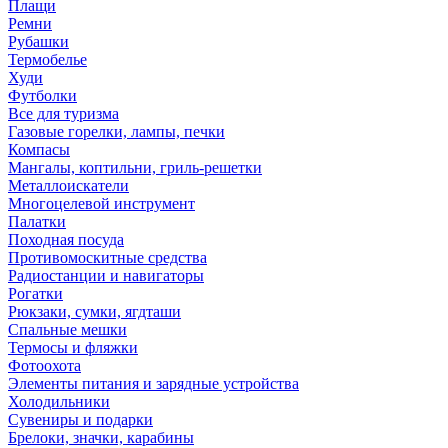
Плащи
Ремни
Рубашки
Термобелье
Худи
Футболки
Все для туризма
Газовые горелки, лампы, печки
Компасы
Мангалы, коптильни, гриль-решетки
Металлоискатели
Многоцелевой инструмент
Палатки
Походная посуда
Противомоскитные средства
Радиостанции и навигаторы
Рогатки
Рюкзаки, сумки, ягдташи
Спальные мешки
Термосы и фляжки
Фотоохота
Элементы питания и зарядные устройства
Холодильники
Сувениры и подарки
Брелоки, значки, карабины