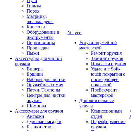
Пули
Гильзы
Порох
Матрицы,
шеллхолдеры
Капсюли
Оборудование и
Услуги
инструменты
Пороховницы
Услуги оружейной
Прокладки
мастерской
Пыжи
Ремонт оружия
Аксессуары для чистки
Тюнинг оружия
оружия
Покраска оружия
Вишеры
Удаление Soft-
Ёршики
touch покрытия с
Наборы для чистки
последующей
Оружейная химия
покраской
Патчи, Тампоны
Прейскурант
Центры для чистки
мастерской
оружия
Дополнительные
Шомпола
услуги
Аксессуары для оружия
Комиссионный
Антабки
отдел
Дульные насадки
Переоформление
Бланки ствола
оружия