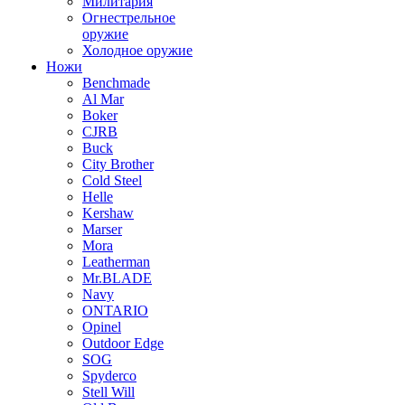
Милитария
Огнестрельное
оружие
Холодное оружие
Ножи
Benchmade
Al Mar
Boker
CJRB
Buck
City Brother
Cold Steel
Helle
Kershaw
Marser
Mora
Leatherman
Mr.BLADE
Navy
ONTARIO
Opinel
Outdoor Edge
SOG
Spyderco
Stell Will