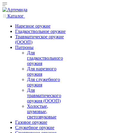
Каталог
Нарезное оружие
Гладкоствольное оружие
Травматическое оружие
(ОООП)
Патроны
Для
гладкоствольного
оружия
Для нарезного
оружия
Для служебного
оружия
Для
травматического
оружия (ОООП)
Холостые,
шумовые,
светозвуковые
Газовое оружие
Служебное оружие
Спортивное оружие