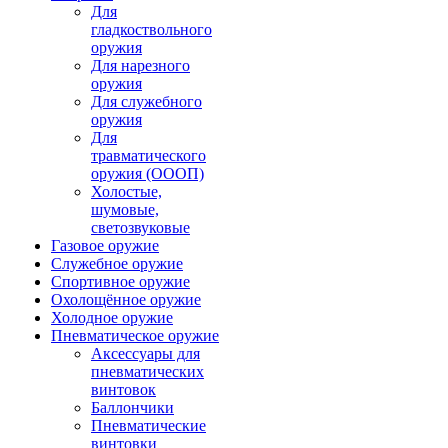
Для
гладкоствольного
оружия
Для нарезного
оружия
Для служебного
оружия
Для
травматического
оружия (ОООП)
Холостые,
шумовые,
светозвуковые
Газовое оружие
Служебное оружие
Спортивное оружие
Охолощённое оружие
Холодное оружие
Пневматическое оружие
Аксессуары для
пневматических
винтовок
Баллончики
Пневматические
винтовки