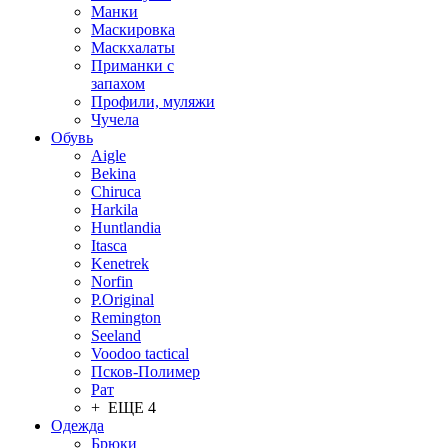
Манки
Маскировка
Маскхалаты
Приманки с
запахом
Профили, муляжи
Чучела
Обувь
Aigle
Bekina
Chiruсa
Harkila
Huntlandia
Itasca
Kenetrek
Norfin
P.Original
Remington
Seeland
Voodoo tactical
Псков-Полимер
Рат
+ ЕЩЕ 4
Одежда
Брюки