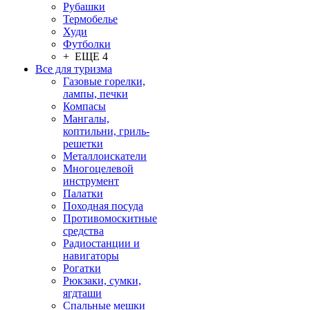
Рубашки
Термобелье
Худи
Футболки
+ ЕЩЕ 4
Все для туризма
Газовые горелки,
лампы, печки
Компасы
Мангалы,
коптильни, гриль-
решетки
Металлоискатели
Многоцелевой
инструмент
Палатки
Походная посуда
Противомоскитные
средства
Радиостанции и
навигаторы
Рогатки
Рюкзаки, сумки,
ягдташи
Спальные мешки