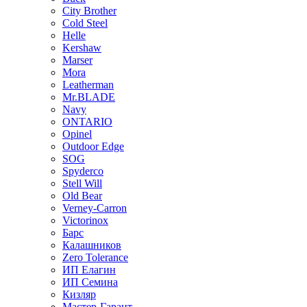
City Brother
Cold Steel
Helle
Kershaw
Marser
Mora
Leatherman
Mr.BLADE
Navy
ONTARIO
Opinel
Outdoor Edge
SOG
Spyderco
Stell Will
Old Bear
Verney-Carron
Victorinox
Барс
Калашников
Zero Tolerance
ИП Елагин
ИП Семина
Кизляр
Мастер-Гарант