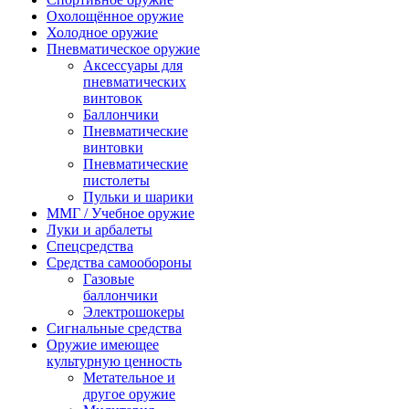
Охолощённое оружие
Холодное оружие
Пневматическое оружие
Аксессуары для
пневматических
винтовок
Баллончики
Пневматические
винтовки
Пневматические
пистолеты
Пульки и шарики
ММГ / Учебное оружие
Луки и арбалеты
Спецсредства
Средства самообороны
Газовые
баллончики
Электрошокеры
Сигнальные средства
Оружие имеющее
культурную ценность
Метательное и
другое оружие