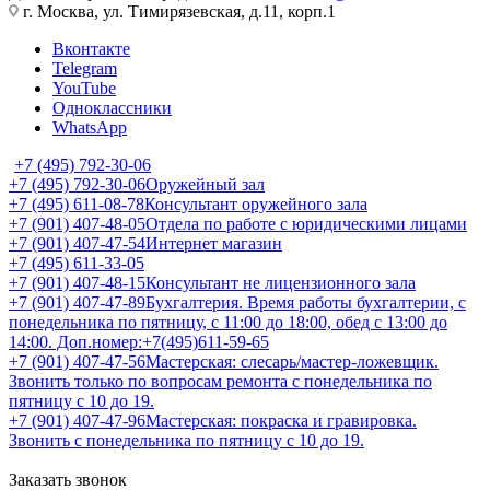
г. Москва, ул. Тимирязевская, д.11, корп.1
Вконтакте
Telegram
YouTube
Одноклассники
WhatsApp
+7 (495) 792-30-06
+7 (495) 792-30-06
Оружейный зал
+7 (495) 611-08-78
Консультант оружейного зала
+7 (901) 407-48-05
Отдела по работе с юридическими лицами
+7 (901) 407-47-54
Интернет магазин
+7 (495) 611-33-05
+7 (901) 407-48-15
Консультант не лицензионного зала
+7 (901) 407-47-89
Бухгалтерия. Время работы бухгалтерии, с
понедельника по пятницу, с 11:00 до 18:00, обед с 13:00 до
14:00. Доп.номер:+7(495)611-59-65
+7 (901) 407-47-56
Мастерская: слесарь/мастер-ложевщик.
Звонить только по вопросам ремонта с понедельника по
пятницу с 10 до 19.
+7 (901) 407-47-96
Мастерская: покраска и гравировка.
Звонить с понедельника по пятницу с 10 до 19.
Заказать звонок