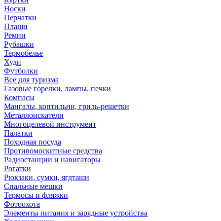
Носки
Перчатки
Плащи
Ремни
Рубашки
Термобелье
Худи
Футболки
Все для туризма
Газовые горелки, лампы, печки
Компасы
Мангалы, коптильни, гриль-решетки
Металлоискатели
Многоцелевой инструмент
Палатки
Походная посуда
Противомоскитные средства
Радиостанции и навигаторы
Рогатки
Рюкзаки, сумки, ягдташи
Спальные мешки
Термосы и фляжки
Фотоохота
Элементы питания и зарядные устройства