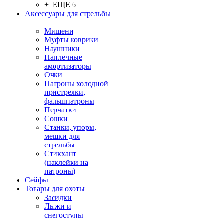
+ ЕЩЕ 6
Аксессуары для стрельбы
Мишени
Муфты коврики
Наушники
Наплечные
амортизаторы
Очки
Патроны холодной
пристрелки,
фальшпатроны
Перчатки
Сошки
Станки, упоры,
мешки для
стрельбы
Стикхант
(наклейки на
патроны)
Сейфы
Товары для охоты
Засидки
Лыжи и
снегоступы