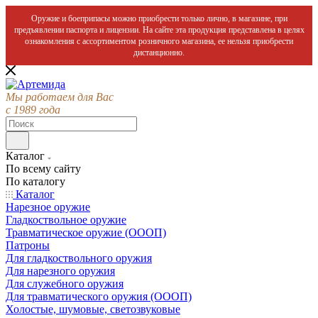
Оружие и боеприпасы можно приобрести только лично, в магазине, при
предъявлении паспорта и лицензии. На сайте эта продукция представлена в целях
ознакомления с ассортиментом розничного магазина, ее нельзя приобрести
дистанционно.
Мы работаем для Вас
с 1989 года
Каталог
По всему сайту
По каталогу
Каталог
Нарезное оружие
Гладкоствольное оружие
Травматическое оружие (ОООП)
Патроны
Для гладкоствольного оружия
Для нарезного оружия
Для служебного оружия
Для травматического оружия (ОООП)
Холостые, шумовые, светозвуковые