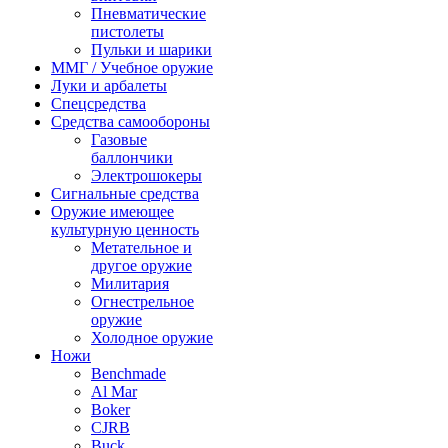
Пневматические
пистолеты
Пульки и шарики
ММГ / Учебное оружие
Луки и арбалеты
Спецсредства
Средства самообороны
Газовые
баллончики
Электрошокеры
Сигнальные средства
Оружие имеющее
культурную ценность
Метательное и
другое оружие
Милитария
Огнестрельное
оружие
Холодное оружие
Ножи
Benchmade
Al Mar
Boker
CJRB
Buck