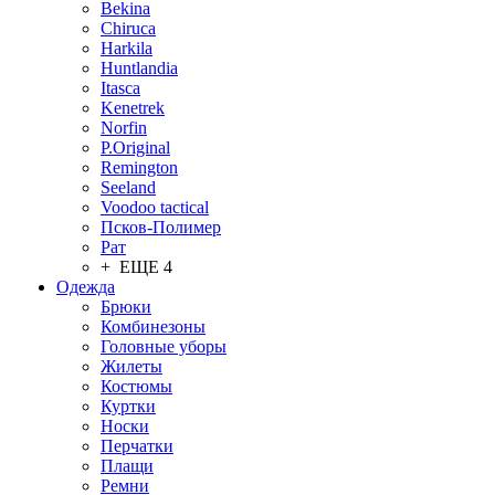
Bekina
Chiruсa
Harkila
Huntlandia
Itasca
Kenetrek
Norfin
P.Original
Remington
Seeland
Voodoo tactical
Псков-Полимер
Рат
+ ЕЩЕ 4
Одежда
Брюки
Комбинезоны
Головные уборы
Жилеты
Костюмы
Куртки
Носки
Перчатки
Плащи
Ремни