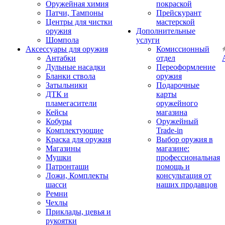
Оружейная химия
покраской
Патчи, Тампоны
Прейскурант
Центры для чистки
мастерской
оружия
Дополнительные
Шомпола
услуги
Аксессуары для оружия
Комиссионный
Антабки
отдел
Дульные насадки
Переоформление
Бланки ствола
оружия
Затыльники
Подарочные
ДТК и
карты
пламегасители
оружейного
Кейсы
магазина
Кобуры
Оружейный
Комплектующие
Trade-in
Краска для оружия
Выбор оружия в
Магазины
магазине:
Мушки
профессиональная
Патронташи
помощь и
Ложи, Комплекты
консультация от
шасси
наших продавцов
Ремни
Чехлы
Приклады, цевья и
рукоятки