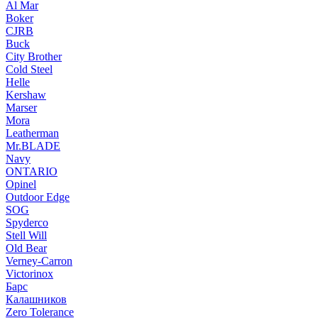
Al Mar
Boker
CJRB
Buck
City Brother
Cold Steel
Helle
Kershaw
Marser
Mora
Leatherman
Mr.BLADE
Navy
ONTARIO
Opinel
Outdoor Edge
SOG
Spyderco
Stell Will
Old Bear
Verney-Carron
Victorinox
Барс
Калашников
Zero Tolerance