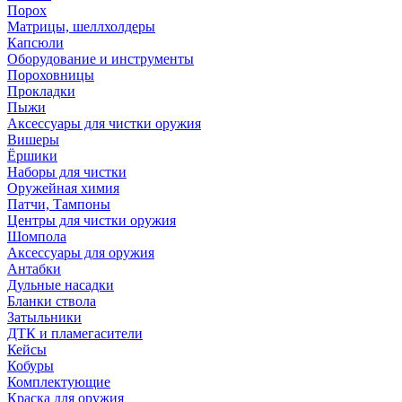
Порох
Матрицы, шеллхолдеры
Капсюли
Оборудование и инструменты
Пороховницы
Прокладки
Пыжи
Аксессуары для чистки оружия
Вишеры
Ёршики
Наборы для чистки
Оружейная химия
Патчи, Тампоны
Центры для чистки оружия
Шомпола
Аксессуары для оружия
Антабки
Дульные насадки
Бланки ствола
Затыльники
ДТК и пламегасители
Кейсы
Кобуры
Комплектующие
Краска для оружия