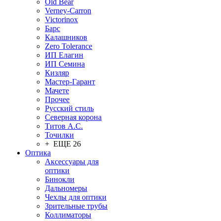
Old Bear
Verney-Carron
Victorinox
Барс
Калашников
Zero Tolerance
ИП Елагин
ИП Семина
Кизляр
Мастер-Гарант
Мачете
Прочее
Русский стиль
Северная корона
Титов А.С.
Точилки
+ ЕЩЕ 26
Оптика
Аксессуары для
оптики
Бинокли
Дальномеры
Чехлы для оптики
Зрительные трубы
Коллиматоры