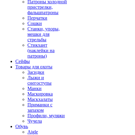
Патроны холодной
пристрелки,
фальшпатроны
Перчатки
Сошки
Станки, упоры,
мешки для
стрельбы
Стикхант
(наклейки на
патроны)
Сейфы
Товары для охоты
Засидки
Лыжи и
снегоступы
Манки
Маскировка
Маскхалаты
Приманки с
запахом
Профили, муляжи
Чучела
Обувь
Aigle