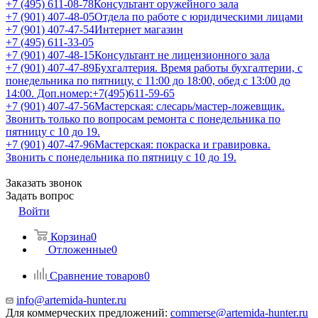
+7 (495) 611-08-78
Консультант оружейного зала
+7 (901) 407-48-05
Отдела по работе с юридическими лицами
+7 (901) 407-47-54
Интернет магазин
+7 (495) 611-33-05
+7 (901) 407-48-15
Консультант не лицензионного зала
+7 (901) 407-47-89
Бухгалтерия. Время работы бухгалтерии, с
понедельника по пятницу, с 11:00 до 18:00, обед с 13:00 до
14:00. Доп.номер:+7(495)611-59-65
+7 (901) 407-47-56
Мастерская: слесарь/мастер-ложевщик.
Звонить только по вопросам ремонта с понедельника по
пятницу с 10 до 19.
+7 (901) 407-47-96
Мастерская: покраска и гравировка.
Звонить с понедельника по пятницу с 10 до 19.
Заказать звонок
Задать вопрос
Войти
Корзина
0
Отложенные
0
Сравнение товаров
0
info@artemida-hunter.ru
Для коммерческих предложений:
commerse@artemida-hunter.ru