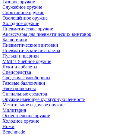
Газовое оружие
Служебное оружие
Спортивное оружие
Охолощённое оружие
Холодное оружие
Пневматическое оружие
Аксессуары для пневматических винтовок
Баллончики
Пневматические винтовки
Пневматические пистолеты
Пульки и шарики
ММГ / Учебное оружие
Луки и арбалеты
Спецсредства
Средства самообороны
Газовые баллончики
Электрошокеры
Сигнальные средства
Оружие имеющее культурную ценность
Метательное и другое оружие
Милитария
Огнестрельное оружие
Холодное оружие
Ножи
Benchmade