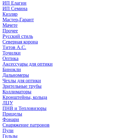
ИП Елагин
ИП Семина
Кизляр
Мастер-Гарант
Мачете
Прочее
Русский стиль
Северная корона
Титов А.С.
Точилки
Оптика
Аксессуары для оптики
Бинокли
Дальномеры
Чехлы для оптики
Зрительные трубы
Коллиматоры
Кронштейны, кольца
ЛЦУ
ПНВ и Тепловизоры
Прицелы
Фонари
Снаряжение патронов
Пули
Гильзы