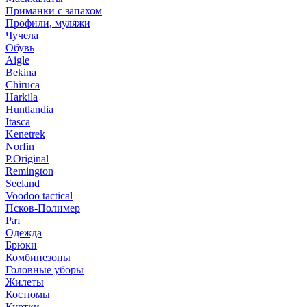
Приманки с запахом
Профили, муляжи
Чучела
Обувь
Aigle
Bekina
Chiruсa
Harkila
Huntlandia
Itasca
Kenetrek
Norfin
P.Original
Remington
Seeland
Voodoo tactical
Псков-Полимер
Рат
Одежда
Брюки
Комбинезоны
Головные уборы
Жилеты
Костюмы
Куртки