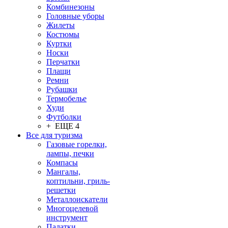
Комбинезоны
Головные уборы
Жилеты
Костюмы
Куртки
Носки
Перчатки
Плащи
Ремни
Рубашки
Термобелье
Худи
Футболки
+ ЕЩЕ 4
Все для туризма
Газовые горелки,
лампы, печки
Компасы
Мангалы,
коптильни, гриль-
решетки
Металлоискатели
Многоцелевой
инструмент
Палатки