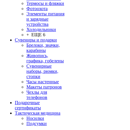
Термосы и фляжки
Фотоохота
Элементы питания
и зарядные
устройства
Холодильники
+ ЕЩЕ 6
Сувениры и подарки
Брелоки, значки,
карабины
Живопись,
графика, гобелены
Сувенирные
наборы, рюмки,
стопки
Часы настенные
Макеты патронов
Чехлы для
телефонов
Подарочные
сертификаты
Тактическая медицина
Носилки
Подсумки