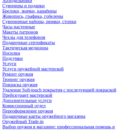
Холодильники
Сувениры и подарки
Брелоки, значки, карабины
Живопись, графика, гобелены
Сувенирные наборы, рюмки, стопки
Часы настенные
Макеты патронов
Чехлы для телефонов
Подарочные сертификаты
Тактическая медицина
Носилки
Подсумки
Услуги
Услуги оружейной мастерской
Ремонт оружия
Тюнинг оружия
Покраска оружия
Удаление Soft-touch покрытия с последующей покраской
Прейскурант мастерской
Дополнительные услуги
Комиссионный отдел
Переоформление оружия
Подарочные карты оружейного магазина
Оружейный Trade-in
Выбор оружия в магазине: профессиональная помощь и