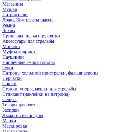
Магазины
Мушки
Патронташи
Ложи, Комплекты шасси
Ремни
Чехлы
Приклады, цевья и рукоятки
Аксессуары для стрельбы
Мишени
Муфты коврики
Наушники
Наплечные амортизаторы
Очки
Патроны холодной пристрелки, фальшпатроны
Перчатки
Сошки
Станки, упоры, мешки для стрельбы
Стикхант (наклейки на патроны)
Сейфы
Товары для охоты
Засидки
Лыжи и снегоступы
Манки
Маскировка
Маскхалаты