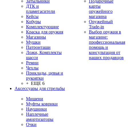
Затыльники
Подарочные
ДТК и
карты
пламегасители
оружейного
Кейсы
магазина
Кобуры
Оружейный
Комплектующие
Trade-in
Краска для оружия
Выбор оружия в
Магазины
магазине:
Мушки
профессиональная
Патронташи
помощь и
Ложи, Комплекты
консультация от
шасси
наших продавцов
Ремни
Чехлы
Приклады, цевья и
рукоятки
+ ЕЩЕ 6
Аксессуары для стрельбы
Мишени
Муфты коврики
Наушники
Наплечные
амортизаторы
Очки