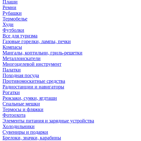
Плащи
Ремни
Рубашки
Термобелье
Худи
Футболки
Все для туризма
Газовые горелки, лампы, печки
Компасы
Мангалы, коптильни, гриль-решетки
Металлоискатели
Многоцелевой инструмент
Палатки
Походная посуда
Противомоскитные средства
Радиостанции и навигаторы
Рогатки
Рюкзаки, сумки, ягдташи
Спальные мешки
Термосы и фляжки
Фотоохота
Элементы питания и зарядные устройства
Холодильники
Сувениры и подарки
Брелоки, значки, карабины