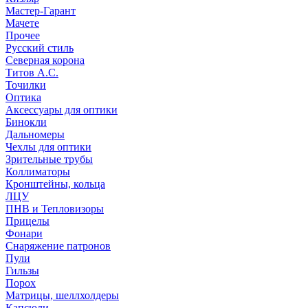
Мастер-Гарант
Мачете
Прочее
Русский стиль
Северная корона
Титов А.С.
Точилки
Оптика
Аксессуары для оптики
Бинокли
Дальномеры
Чехлы для оптики
Зрительные трубы
Коллиматоры
Кронштейны, кольца
ЛЦУ
ПНВ и Тепловизоры
Прицелы
Фонари
Снаряжение патронов
Пули
Гильзы
Порох
Матрицы, шеллхолдеры
Капсюли