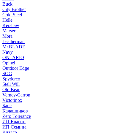
Buck
City Brother
Cold Steel
Helle
Kershaw
Marser
Mora
Leatherman
Mr.BLADE
Navy
ONTARIO
Opinel
Outdoor Edge
SOG
Spyderco
Stell Will
Old Bear
Verney-Carron
Victorinox
Барс
Калашников
Zero Tolerance
ИП Елагин
ИП Семина
Кизляр