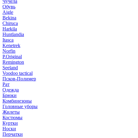
Чучела
Обувь
Aigle
Bekina
Chiruсa
Harkila
Huntlandia
Itasca
Kenetrek
Norfin
P.Original
Remington
Seeland
Voodoo tactical
Псков-Полимер
Рат
Одежда
Брюки
Комбинезоны
Головные уборы
Жилеты
Костюмы
Куртки
Носки
Перчатки