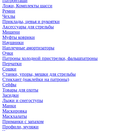
Патронташи
Ложи, Комплекты шасси
Ремни
Чехлы
Приклады, цевья и рукоятки
Аксессуары для стрельбы
Мишени
Муфты коврики
Наушники
Наплечные амортизаторы
Очки
Патроны холодной пристрелки, фальшпатроны
Перчатки
Сошки
Станки, упоры, мешки для стрельбы
Стикхант (наклейки на патроны)
Сейфы
Товары для охоты
Засидки
Лыжи и снегоступы
Манки
Маскировка
Маскхалаты
Приманки с запахом
Профили, муляжи