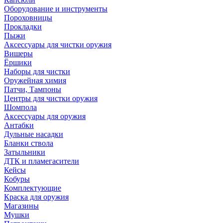
Оборудование и инструменты
Пороховницы
Прокладки
Пыжи
Аксессуары для чистки оружия
Вишеры
Ёршики
Наборы для чистки
Оружейная химия
Патчи, Тампоны
Центры для чистки оружия
Шомпола
Аксессуары для оружия
Антабки
Дульные насадки
Бланки ствола
Затыльники
ДТК и пламегасители
Кейсы
Кобуры
Комплектующие
Краска для оружия
Магазины
Мушки