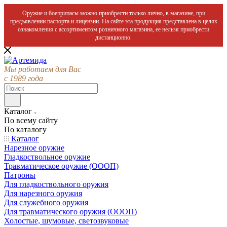
Оружие и боеприпасы можно приобрести только лично, в магазине, при
предъявлении паспорта и лицензии. На сайте эта продукция представлена в целях
ознакомления с ассортиментом розничного магазина, ее нельзя приобрести
дистанционно.
Мы работаем для Вас
с 1989 года
Каталог
По всему сайту
По каталогу
Каталог
Нарезное оружие
Гладкоствольное оружие
Травматическое оружие (ОООП)
Патроны
Для гладкоствольного оружия
Для нарезного оружия
Для служебного оружия
Для травматического оружия (ОООП)
Холостые, шумовые, светозвуковые