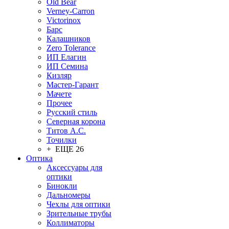
Old Bear
Verney-Carron
Victorinox
Барс
Калашников
Zero Tolerance
ИП Елагин
ИП Семина
Кизляр
Мастер-Гарант
Мачете
Прочее
Русский стиль
Северная корона
Титов А.С.
Точилки
+ ЕЩЕ 26
Оптика
Аксессуары для
оптики
Бинокли
Дальномеры
Чехлы для оптики
Зрительные трубы
Коллиматоры