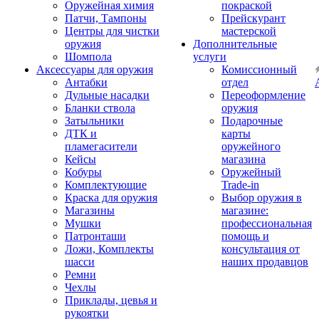
Оружейная химия
покраской
Патчи, Тампоны
Прейскурант
Центры для чистки
мастерской
оружия
Дополнительные
Шомпола
услуги
Аксессуары для оружия
Комиссионный
Антабки
отдел
Дульные насадки
Переоформление
Бланки ствола
оружия
Затыльники
Подарочные
ДТК и
карты
пламегасители
оружейного
Кейсы
магазина
Кобуры
Оружейный
Комплектующие
Trade-in
Краска для оружия
Выбор оружия в
Магазины
магазине:
Мушки
профессиональная
Патронташи
помощь и
Ложи, Комплекты
консультация от
шасси
наших продавцов
Ремни
Чехлы
Приклады, цевья и
рукоятки