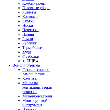
Комбинезоны
Головные уборы
Жилеты
Костюмы
Куртки
Носки
Перчатки
Плащи
Ремни
Рубашки
Термобелье
Худи
Футболки
+ ЕЩЕ 4
Все для туризма
Газовые горелки,
лампы, печки
Компасы
Мангалы,
коптильни, гриль-
решетки
Металлоискатели
Многоцелевой
инструмент
Палатки