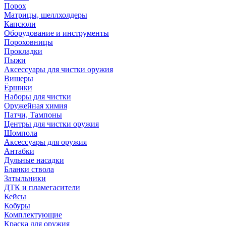
Порох
Матрицы, шеллхолдеры
Капсюли
Оборудование и инструменты
Пороховницы
Прокладки
Пыжи
Аксессуары для чистки оружия
Вишеры
Ёршики
Наборы для чистки
Оружейная химия
Патчи, Тампоны
Центры для чистки оружия
Шомпола
Аксессуары для оружия
Антабки
Дульные насадки
Бланки ствола
Затыльники
ДТК и пламегасители
Кейсы
Кобуры
Комплектующие
Краска для оружия