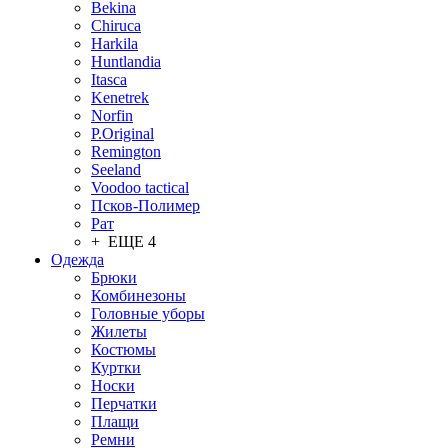
Bekina
Chiruсa
Harkila
Huntlandia
Itasca
Kenetrek
Norfin
P.Original
Remington
Seeland
Voodoo tactical
Псков-Полимер
Рат
+ ЕЩЕ 4
Одежда
Брюки
Комбинезоны
Головные уборы
Жилеты
Костюмы
Куртки
Носки
Перчатки
Плащи
Ремни