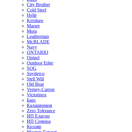
City Brother
Cold Steel
Helle
Kershaw
Marser
Mora
Leatherman
Mr.BLADE
Navy
ONTARIO
Opinel
Outdoor Edge
SOG
Spyderco
Stell Will
Old Bear
Verney-Carron
Victorinox
Барс
Калашников
Zero Tolerance
ИП Елагин
ИП Семина
Кизляр
Мастер-Гарант