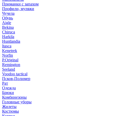
Приманки с запахом
Профили, муляжи
Чучела
Обувь
Aigle
Bekina
Chiruсa
Harkila
Huntlandia
Itasca
Kenetrek
Norfin
P.Original
Remington
Seeland
Voodoo tactical
Псков-Полимер
Рат
Одежда
Брюки
Комбинезоны
Головные уборы
Жилеты
Костюмы
Куртки