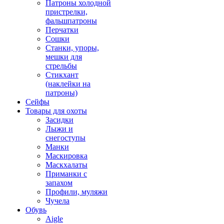
Патроны холодной
пристрелки,
фальшпатроны
Перчатки
Сошки
Станки, упоры,
мешки для
стрельбы
Стикхант
(наклейки на
патроны)
Сейфы
Товары для охоты
Засидки
Лыжи и
снегоступы
Манки
Маскировка
Маскхалаты
Приманки с
запахом
Профили, муляжи
Чучела
Обувь
Aigle