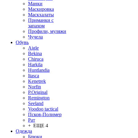
Манки
Маскировка
Маскхалаты
Приманки с
запахом
Профили, муляжи
Чучела
Обувь
Aigle
Bekina
Chiruсa
Harkila
Huntlandia
Itasca
Kenetrek
Norfin
P.Original
Remington
Seeland
Voodoo tactical
Псков-Полимер
Рат
+ ЕЩЕ 4
Одежда
Брюки