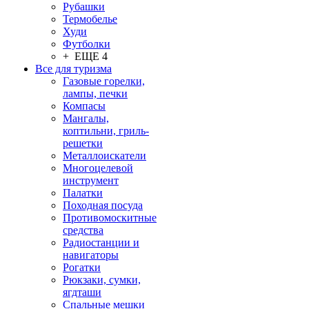
Рубашки
Термобелье
Худи
Футболки
+ ЕЩЕ 4
Все для туризма
Газовые горелки,
лампы, печки
Компасы
Мангалы,
коптильни, гриль-
решетки
Металлоискатели
Многоцелевой
инструмент
Палатки
Походная посуда
Противомоскитные
средства
Радиостанции и
навигаторы
Рогатки
Рюкзаки, сумки,
ягдташи
Спальные мешки