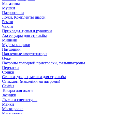
Магазины
Мушки
Патронташи
Ложи, Комплекты шасси
Ремни
Чехлы
Приклады, цевья и рукоятки
Аксессуары для стрельбы
Мишени
Муфты коврики
Наушники
Наплечные амортизаторы
Очки
Патроны холодной пристрелки, фальшпатроны
Перчатки
Сошки
Станки, упоры, мешки для стрельбы
Стикхант (наклейки на патроны)
Сейфы
Товары для охоты
Засидки
Лыжи и снегоступы
Манки
Маскировка
Маскхалаты