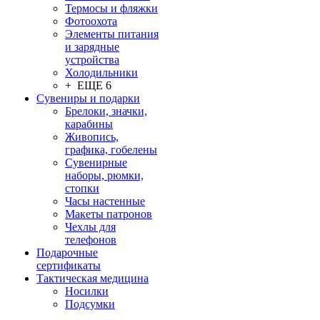
Термосы и фляжки
Фотоохота
Элементы питания
и зарядные
устройства
Холодильники
+ ЕЩЕ 6
Сувениры и подарки
Брелоки, значки,
карабины
Живопись,
графика, гобелены
Сувенирные
наборы, рюмки,
стопки
Часы настенные
Макеты патронов
Чехлы для
телефонов
Подарочные
сертификаты
Тактическая медицина
Носилки
Подсумки