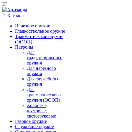
Каталог
Нарезное оружие
Гладкоствольное оружие
Травматическое оружие
(ОООП)
Патроны
Для
гладкоствольного
оружия
Для нарезного
оружия
Для служебного
оружия
Для
травматического
оружия (ОООП)
Холостые,
шумовые,
светозвуковые
Газовое оружие
Служебное оружие
Спортивное оружие