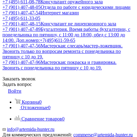
+7 (495) 611-08-78
Консультант оружейного зала
+7 (901) 407-48-05
Отдела по работе с юридическими лицами
+7 (901) 407-47-54
Интернет магазин
+7 (495) 611-33-05
+7 (901) 407-48-15
Консультант не лицензионного зала
+7 (901) 407-47-89
Бухгалтерия. Время работы бухгалтерии, с
понедельника по пятницу, с 11:00 до 18:00, обед с 13:00 до
14:00. Доп.номер:+7(495)611-59-65
+7 (901) 407-47-56
Мастерская: слесарь/мастер-ложевщик.
Звонить только по вопросам ремонта с понедельника по
пятницу с 10 до 19.
+7 (901) 407-47-96
Мастерская: покраска и гравировка.
Звонить с понедельника по пятницу с 10 до 19.
Заказать звонок
Задать вопрос
Войти
Корзина
0
Отложенные
0
Сравнение товаров
0
info@artemida-hunter.ru
Для коммерческих предложений:
commerse@artemida-hunter.ru