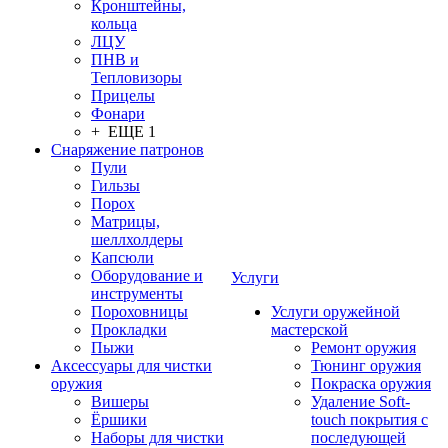
Кронштейны,
кольца
ЛЦУ
ПНВ и
Тепловизоры
Прицелы
Фонари
+ ЕЩЕ 1
Снаряжение патронов
Пули
Гильзы
Порох
Матрицы,
шеллхолдеры
Капсюли
Оборудование и
Услуги
инструменты
Пороховницы
Услуги оружейной
Прокладки
мастерской
Пыжи
Ремонт оружия
Аксессуары для чистки
Тюнинг оружия
оружия
Покраска оружия
Вишеры
Удаление Soft-
Ёршики
touch покрытия с
Наборы для чистки
последующей