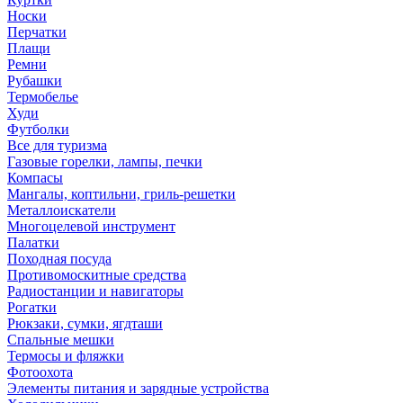
Носки
Перчатки
Плащи
Ремни
Рубашки
Термобелье
Худи
Футболки
Все для туризма
Газовые горелки, лампы, печки
Компасы
Мангалы, коптильни, гриль-решетки
Металлоискатели
Многоцелевой инструмент
Палатки
Походная посуда
Противомоскитные средства
Радиостанции и навигаторы
Рогатки
Рюкзаки, сумки, ягдташи
Спальные мешки
Термосы и фляжки
Фотоохота
Элементы питания и зарядные устройства