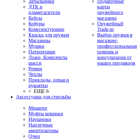
Затыльники
Подарочные
ДТК и
карты
пламегасители
оружейного
Кейсы
магазина
Кобуры
Оружейный
Комплектующие
Trade-in
Краска для оружия
Выбор оружия в
Магазины
магазине:
Мушки
профессиональная
Патронташи
помощь и
Ложи, Комплекты
консультация от
шасси
наших продавцов
Ремни
Чехлы
Приклады, цевья и
рукоятки
+ ЕЩЕ 6
Аксессуары для стрельбы
Мишени
Муфты коврики
Наушники
Наплечные
амортизаторы
Очки