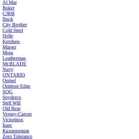
Al Mar
Boker
CJRB
Buck
City Brother
Cold Steel
Helle
Kershaw
Marser
Mora
Leatherman
Mr.BLADE
Navy
ONTARIO
Opinel
Outdoor Edge
SOG
Spyderco
Stell Will
Old Bear
Verney-Carron
Victorinox
Барс
Калашников
Zero Tolerance