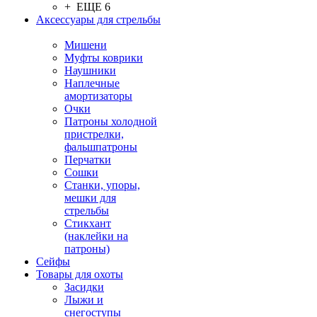
+ ЕЩЕ 6
Аксессуары для стрельбы
Мишени
Муфты коврики
Наушники
Наплечные
амортизаторы
Очки
Патроны холодной
пристрелки,
фальшпатроны
Перчатки
Сошки
Станки, упоры,
мешки для
стрельбы
Стикхант
(наклейки на
патроны)
Сейфы
Товары для охоты
Засидки
Лыжи и
снегоступы