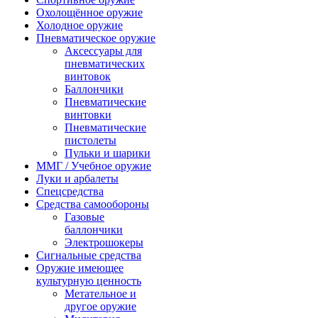
Охолощённое оружие
Холодное оружие
Пневматическое оружие
Аксессуары для
пневматических
винтовок
Баллончики
Пневматические
винтовки
Пневматические
пистолеты
Пульки и шарики
ММГ / Учебное оружие
Луки и арбалеты
Спецсредства
Средства самообороны
Газовые
баллончики
Электрошокеры
Сигнальные средства
Оружие имеющее
культурную ценность
Метательное и
другое оружие