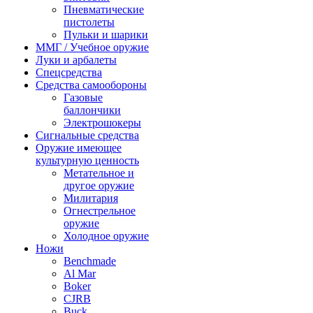
Пневматические
пистолеты
Пульки и шарики
ММГ / Учебное оружие
Луки и арбалеты
Спецсредства
Средства самообороны
Газовые
баллончики
Электрошокеры
Сигнальные средства
Оружие имеющее
культурную ценность
Метательное и
другое оружие
Милитария
Огнестрельное
оружие
Холодное оружие
Ножи
Benchmade
Al Mar
Boker
CJRB
Buck