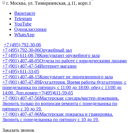
г. Москва, ул. Тимирязевская, д.11, корп.1
Вконтакте
Telegram
YouTube
Одноклассники
WhatsApp
+7 (495) 792-30-06
+7 (495) 792-30-06
Оружейный зал
+7 (495) 611-08-78
Консультант оружейного зала
+7 (901) 407-48-05
Отдела по работе с юридическими лицами
+7 (901) 407-47-54
Интернет магазин
+7 (495) 611-33-05
+7 (901) 407-48-15
Консультант не лицензионного зала
+7 (901) 407-47-89
Бухгалтерия. Время работы бухгалтерии, с
понедельника по пятницу, с 11:00 до 18:00, обед с 13:00 до
14:00. Доп.номер:+7(495)611-59-65
+7 (901) 407-47-56
Мастерская: слесарь/мастер-ложевщик.
Звонить только по вопросам ремонта с понедельника по
пятницу с 10 до 19.
+7 (901) 407-47-96
Мастерская: покраска и гравировка.
Звонить с понедельника по пятницу с 10 до 19.
Заказать звонок