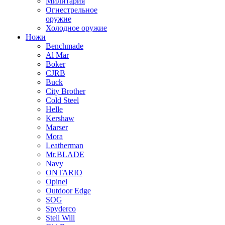
Милитария
Огнестрельное
оружие
Холодное оружие
Ножи
Benchmade
Al Mar
Boker
CJRB
Buck
City Brother
Cold Steel
Helle
Kershaw
Marser
Mora
Leatherman
Mr.BLADE
Navy
ONTARIO
Opinel
Outdoor Edge
SOG
Spyderco
Stell Will