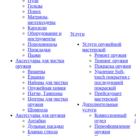
Пули
Гильзы
Порох
Матрицы,
шеллхолдеры
Капсюли
Оборудование и
Услуги
инструменты
Пороховницы
Услуги оружейной
Прокладки
мастерской
Пыжи
Ремонт оружия
Аксессуары для чистки
Тюнинг оружия
оружия
Покраска оружия
Вишеры
Удаление Soft-
Ёршики
touch покрытия с
Наборы для чистки
последующей
Оружейная химия
покраской
Патчи, Тампоны
Прейскурант
Центры для чистки
мастерской
оружия
Дополнительные
Шомпола
услуги
Аксессуары для оружия
Комиссионный
Антабки
отдел
Дульные насадки
Переоформление
Бланки ствола
оружия