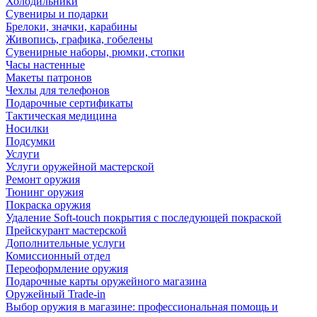
Холодильники
Сувениры и подарки
Брелоки, значки, карабины
Живопись, графика, гобелены
Сувенирные наборы, рюмки, стопки
Часы настенные
Макеты патронов
Чехлы для телефонов
Подарочные сертификаты
Тактическая медицина
Носилки
Подсумки
Услуги
Услуги оружейной мастерской
Ремонт оружия
Тюнинг оружия
Покраска оружия
Удаление Soft-touch покрытия с последующей покраской
Прейскурант мастерской
Дополнительные услуги
Комиссионный отдел
Переоформление оружия
Подарочные карты оружейного магазина
Оружейный Trade-in
Выбор оружия в магазине: профессиональная помощь и