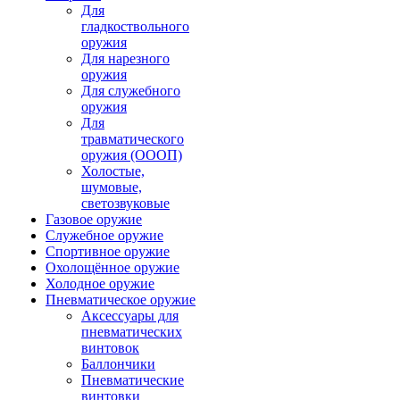
Для
гладкоствольного
оружия
Для нарезного
оружия
Для служебного
оружия
Для
травматического
оружия (ОООП)
Холостые,
шумовые,
светозвуковые
Газовое оружие
Служебное оружие
Спортивное оружие
Охолощённое оружие
Холодное оружие
Пневматическое оружие
Аксессуары для
пневматических
винтовок
Баллончики
Пневматические
винтовки