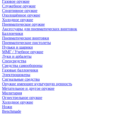
Газовое оружие
Служебное оружие
Спортивное оружие
Охолощённое оружие
Холодное оружие
Пневматическое оружие
Аксессуары для пневматических винтовок
Баллончики
Пневматические винтовки
Пневматические пистолеты
Пульки и шарики
ММГ / Учебное оружие
Луки и арбалеты
Спецсредства
Средства самообороны
Газовые баллончики
Электрошокеры
Сигнальные средства
Оружие имеющее культурную ценность
Метательное и другое оружие
Милитария
Огнестрельное оружие
Холодное оружие
Ножи
Benchmade