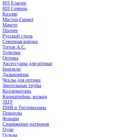
ИП Елагин
ИП Семина
Кизляр
Мастер-Гарант
Мачете
Прочее
Русский стиль
Северная корона
Титов А.С.
Точилки
Оптика
Аксессуары для оптики
Бинокли
Дальномеры
Чехлы для оптики
Зрительные трубы
Коллиматоры
Кронштейны, кольца
ЛЦУ
ПНВ и Тепловизоры
Прицелы
Фонари
Снаряжение патронов
Пули
Гильзы