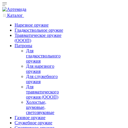
Каталог
Нарезное оружие
Гладкоствольное оружие
Травматическое оружие
(ОООП)
Патроны
Для
гладкоствольного
оружия
Для нарезного
оружия
Для служебного
оружия
Для
травматического
оружия (ОООП)
Холостые,
шумовые,
светозвуковые
Газовое оружие
Служебное оружие
Спортивное оружие