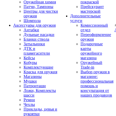
Оружейная химия
покраской
Патчи, Тампоны
Прейскурант
Центры для чистки
мастерской
оружия
Дополнительные
Шомпола
услуги
Аксессуары для оружия
Комиссионный
Антабки
отдел
Дульные насадки
Переоформление
Бланки ствола
оружия
Затыльники
Подарочные
ДТК и
карты
пламегасители
оружейного
Кейсы
магазина
Кобуры
Оружейный
Комплектующие
Trade-in
Краска для оружия
Выбор оружия в
Магазины
магазине:
Мушки
профессиональная
Патронташи
помощь и
Ложи, Комплекты
консультация от
шасси
наших продавцов
Ремни
Чехлы
Приклады, цевья и
рукоятки