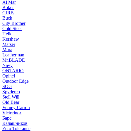
Al Mar
Boker
CJRB
Buck
City Brother
Cold Steel
Helle
Kershaw
Marser
Mora
Leatherman
Mr.BLADE
Navy
ONTARIO
Opinel
Outdoor Edge
SOG
Spyderco
Stell Will
Old Bear
Verney-Carron
Victorinox
Барс
Калашников
Zero Tolerance