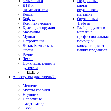
Затыльники
Подарочные
ДТК и
карты
пламегасители
оружейного
Кейсы
магазина
Кобуры
Оружейный
Комплектующие
Trade-in
Краска для оружия
Выбор оружия в
Магазины
магазине:
Мушки
профессиональная
Патронташи
помощь и
Ложи, Комплекты
консультация от
шасси
наших продавцов
Ремни
Чехлы
Приклады, цевья и
рукоятки
+ ЕЩЕ 6
Аксессуары для стрельбы
Мишени
Муфты коврики
Наушники
Наплечные
амортизаторы
Очки