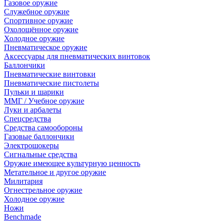
Газовое оружие
Служебное оружие
Спортивное оружие
Охолощённое оружие
Холодное оружие
Пневматическое оружие
Аксессуары для пневматических винтовок
Баллончики
Пневматические винтовки
Пневматические пистолеты
Пульки и шарики
ММГ / Учебное оружие
Луки и арбалеты
Спецсредства
Средства самообороны
Газовые баллончики
Электрошокеры
Сигнальные средства
Оружие имеющее культурную ценность
Метательное и другое оружие
Милитария
Огнестрельное оружие
Холодное оружие
Ножи
Benchmade