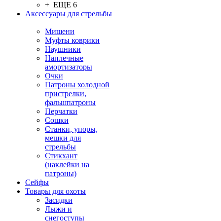
+ ЕЩЕ 6
Аксессуары для стрельбы
Мишени
Муфты коврики
Наушники
Наплечные
амортизаторы
Очки
Патроны холодной
пристрелки,
фальшпатроны
Перчатки
Сошки
Станки, упоры,
мешки для
стрельбы
Стикхант
(наклейки на
патроны)
Сейфы
Товары для охоты
Засидки
Лыжи и
снегоступы