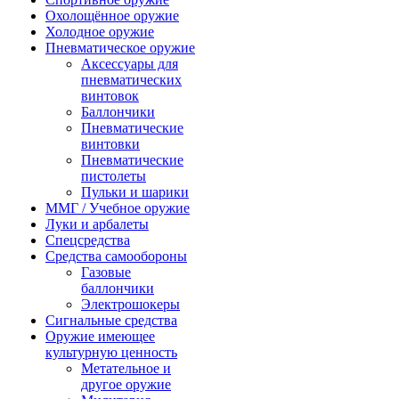
Охолощённое оружие
Холодное оружие
Пневматическое оружие
Аксессуары для
пневматических
винтовок
Баллончики
Пневматические
винтовки
Пневматические
пистолеты
Пульки и шарики
ММГ / Учебное оружие
Луки и арбалеты
Спецсредства
Средства самообороны
Газовые
баллончики
Электрошокеры
Сигнальные средства
Оружие имеющее
культурную ценность
Метательное и
другое оружие