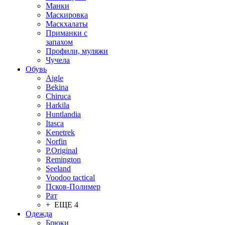
Манки
Маскировка
Маскхалаты
Приманки с
запахом
Профили, муляжи
Чучела
Обувь
Aigle
Bekina
Chiruсa
Harkila
Huntlandia
Itasca
Kenetrek
Norfin
P.Original
Remington
Seeland
Voodoo tactical
Псков-Полимер
Рат
+ ЕЩЕ 4
Одежда
Брюки