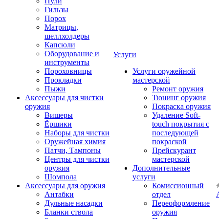
Пули
Гильзы
Порох
Матрицы,
шеллхолдеры
Капсюли
Оборудование и
Услуги
инструменты
Пороховницы
Услуги оружейной
Прокладки
мастерской
Пыжи
Ремонт оружия
Аксессуары для чистки
Тюнинг оружия
оружия
Покраска оружия
Вишеры
Удаление Soft-
Ёршики
touch покрытия с
Наборы для чистки
последующей
Оружейная химия
покраской
Патчи, Тампоны
Прейскурант
Центры для чистки
мастерской
оружия
Дополнительные
Шомпола
услуги
Аксессуары для оружия
Комиссионный
Антабки
отдел
Дульные насадки
Переоформление
Бланки ствола
оружия