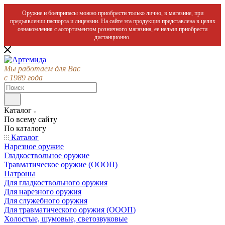
Оружие и боеприпасы можно приобрести только лично, в магазине, при
предъявлении паспорта и лицензии. На сайте эта продукция представлена в целях
ознакомления с ассортиментом розничного магазина, ее нельзя приобрести
дистанционно.
Мы работаем для Вас
с 1989 года
Каталог
По всему сайту
По каталогу
Каталог
Нарезное оружие
Гладкоствольное оружие
Травматическое оружие (ОООП)
Патроны
Для гладкоствольного оружия
Для нарезного оружия
Для служебного оружия
Для травматического оружия (ОООП)
Холостые, шумовые, светозвуковые