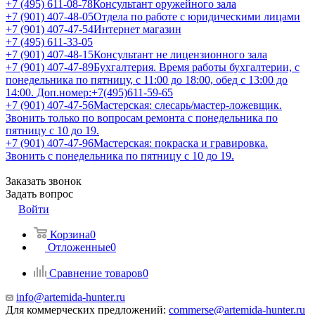
+7 (495) 611-08-78
Консультант оружейного зала
+7 (901) 407-48-05
Отдела по работе с юридическими лицами
+7 (901) 407-47-54
Интернет магазин
+7 (495) 611-33-05
+7 (901) 407-48-15
Консультант не лицензионного зала
+7 (901) 407-47-89
Бухгалтерия. Время работы бухгалтерии, с
понедельника по пятницу, с 11:00 до 18:00, обед с 13:00 до
14:00. Доп.номер:+7(495)611-59-65
+7 (901) 407-47-56
Мастерская: слесарь/мастер-ложевщик.
Звонить только по вопросам ремонта с понедельника по
пятницу с 10 до 19.
+7 (901) 407-47-96
Мастерская: покраска и гравировка.
Звонить с понедельника по пятницу с 10 до 19.
Заказать звонок
Задать вопрос
Войти
Корзина
0
Отложенные
0
Сравнение товаров
0
info@artemida-hunter.ru
Для коммерческих предложений:
commerse@artemida-hunter.ru