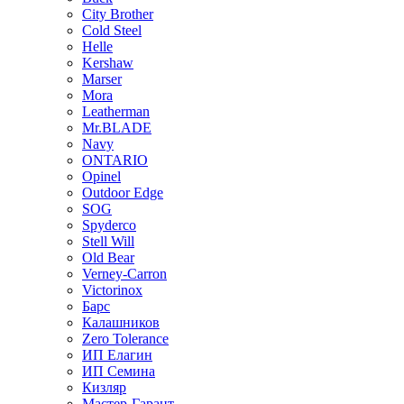
City Brother
Cold Steel
Helle
Kershaw
Marser
Mora
Leatherman
Mr.BLADE
Navy
ONTARIO
Opinel
Outdoor Edge
SOG
Spyderco
Stell Will
Old Bear
Verney-Carron
Victorinox
Барс
Калашников
Zero Tolerance
ИП Елагин
ИП Семина
Кизляр
Мастер-Гарант