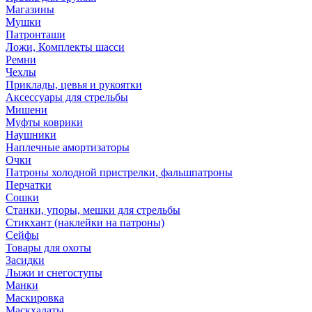
Магазины
Мушки
Патронташи
Ложи, Комплекты шасси
Ремни
Чехлы
Приклады, цевья и рукоятки
Аксессуары для стрельбы
Мишени
Муфты коврики
Наушники
Наплечные амортизаторы
Очки
Патроны холодной пристрелки, фальшпатроны
Перчатки
Сошки
Станки, упоры, мешки для стрельбы
Стикхант (наклейки на патроны)
Сейфы
Товары для охоты
Засидки
Лыжи и снегоступы
Манки
Маскировка
Маскхалаты