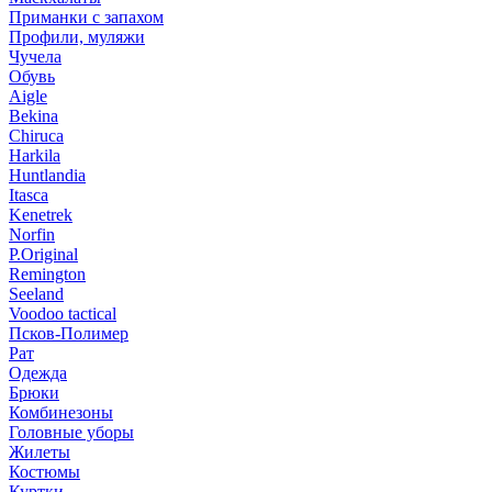
Приманки с запахом
Профили, муляжи
Чучела
Обувь
Aigle
Bekina
Chiruсa
Harkila
Huntlandia
Itasca
Kenetrek
Norfin
P.Original
Remington
Seeland
Voodoo tactical
Псков-Полимер
Рат
Одежда
Брюки
Комбинезоны
Головные уборы
Жилеты
Костюмы
Куртки