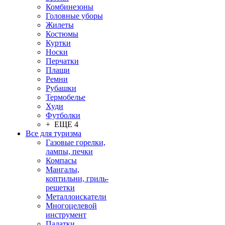
Комбинезоны
Головные уборы
Жилеты
Костюмы
Куртки
Носки
Перчатки
Плащи
Ремни
Рубашки
Термобелье
Худи
Футболки
+ ЕЩЕ 4
Все для туризма
Газовые горелки,
лампы, печки
Компасы
Мангалы,
коптильни, гриль-
решетки
Металлоискатели
Многоцелевой
инструмент
Палатки