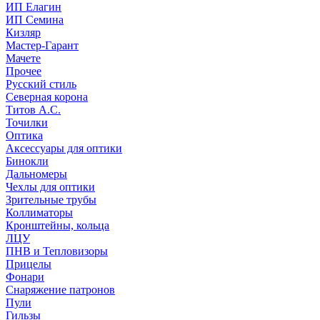
ИП Елагин
ИП Семина
Кизляр
Мастер-Гарант
Мачете
Прочее
Русский стиль
Северная корона
Титов А.С.
Точилки
Оптика
Аксессуары для оптики
Бинокли
Дальномеры
Чехлы для оптики
Зрительные трубы
Коллиматоры
Кронштейны, кольца
ЛЦУ
ПНВ и Тепловизоры
Прицелы
Фонари
Снаряжение патронов
Пули
Гильзы