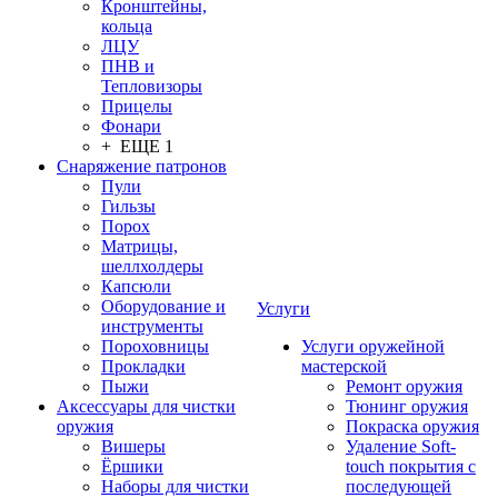
Кронштейны,
кольца
ЛЦУ
ПНВ и
Тепловизоры
Прицелы
Фонари
+ ЕЩЕ 1
Снаряжение патронов
Пули
Гильзы
Порох
Матрицы,
шеллхолдеры
Капсюли
Оборудование и
Услуги
инструменты
Пороховницы
Услуги оружейной
Прокладки
мастерской
Пыжи
Ремонт оружия
Аксессуары для чистки
Тюнинг оружия
оружия
Покраска оружия
Вишеры
Удаление Soft-
Ёршики
touch покрытия с
Наборы для чистки
последующей