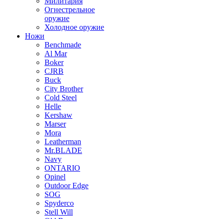
Милитария
Огнестрельное
оружие
Холодное оружие
Ножи
Benchmade
Al Mar
Boker
CJRB
Buck
City Brother
Cold Steel
Helle
Kershaw
Marser
Mora
Leatherman
Mr.BLADE
Navy
ONTARIO
Opinel
Outdoor Edge
SOG
Spyderco
Stell Will