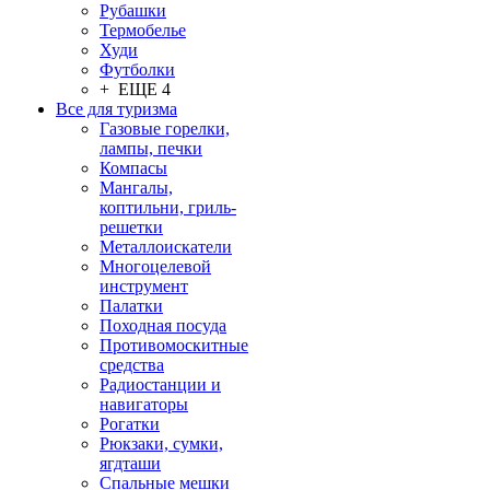
Рубашки
Термобелье
Худи
Футболки
+ ЕЩЕ 4
Все для туризма
Газовые горелки,
лампы, печки
Компасы
Мангалы,
коптильни, гриль-
решетки
Металлоискатели
Многоцелевой
инструмент
Палатки
Походная посуда
Противомоскитные
средства
Радиостанции и
навигаторы
Рогатки
Рюкзаки, сумки,
ягдташи
Спальные мешки