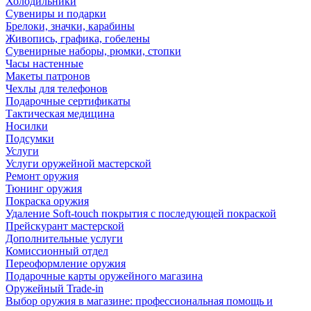
Холодильники
Сувениры и подарки
Брелоки, значки, карабины
Живопись, графика, гобелены
Сувенирные наборы, рюмки, стопки
Часы настенные
Макеты патронов
Чехлы для телефонов
Подарочные сертификаты
Тактическая медицина
Носилки
Подсумки
Услуги
Услуги оружейной мастерской
Ремонт оружия
Тюнинг оружия
Покраска оружия
Удаление Soft-touch покрытия с последующей покраской
Прейскурант мастерской
Дополнительные услуги
Комиссионный отдел
Переоформление оружия
Подарочные карты оружейного магазина
Оружейный Trade-in
Выбор оружия в магазине: профессиональная помощь и