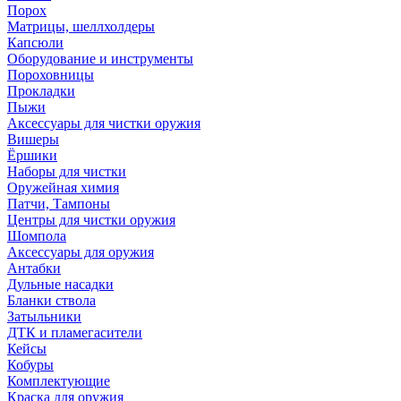
Порох
Матрицы, шеллхолдеры
Капсюли
Оборудование и инструменты
Пороховницы
Прокладки
Пыжи
Аксессуары для чистки оружия
Вишеры
Ёршики
Наборы для чистки
Оружейная химия
Патчи, Тампоны
Центры для чистки оружия
Шомпола
Аксессуары для оружия
Антабки
Дульные насадки
Бланки ствола
Затыльники
ДТК и пламегасители
Кейсы
Кобуры
Комплектующие
Краска для оружия