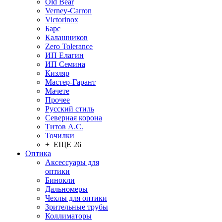
Old Bear
Verney-Carron
Victorinox
Барс
Калашников
Zero Tolerance
ИП Елагин
ИП Семина
Кизляр
Мастер-Гарант
Мачете
Прочее
Русский стиль
Северная корона
Титов А.С.
Точилки
+ ЕЩЕ 26
Оптика
Аксессуары для
оптики
Бинокли
Дальномеры
Чехлы для оптики
Зрительные трубы
Коллиматоры