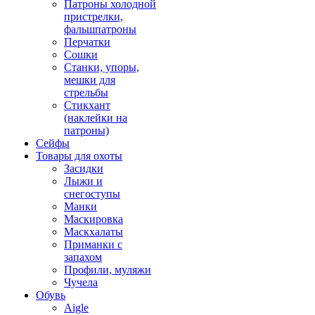
Патроны холодной
пристрелки,
фальшпатроны
Перчатки
Сошки
Станки, упоры,
мешки для
стрельбы
Стикхант
(наклейки на
патроны)
Сейфы
Товары для охоты
Засидки
Лыжи и
снегоступы
Манки
Маскировка
Маскхалаты
Приманки с
запахом
Профили, муляжи
Чучела
Обувь
Aigle