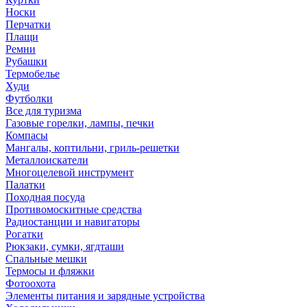
Носки
Перчатки
Плащи
Ремни
Рубашки
Термобелье
Худи
Футболки
Все для туризма
Газовые горелки, лампы, печки
Компасы
Мангалы, коптильни, гриль-решетки
Металлоискатели
Многоцелевой инструмент
Палатки
Походная посуда
Противомоскитные средства
Радиостанции и навигаторы
Рогатки
Рюкзаки, сумки, ягдташи
Спальные мешки
Термосы и фляжки
Фотоохота
Элементы питания и зарядные устройства