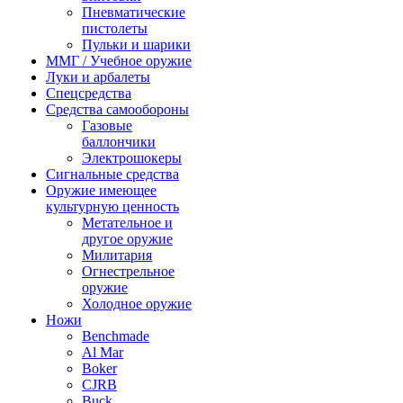
Пневматические
пистолеты
Пульки и шарики
ММГ / Учебное оружие
Луки и арбалеты
Спецсредства
Средства самообороны
Газовые
баллончики
Электрошокеры
Сигнальные средства
Оружие имеющее
культурную ценность
Метательное и
другое оружие
Милитария
Огнестрельное
оружие
Холодное оружие
Ножи
Benchmade
Al Mar
Boker
CJRB
Buck