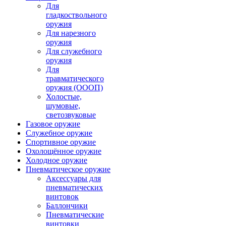
Для
гладкоствольного
оружия
Для нарезного
оружия
Для служебного
оружия
Для
травматического
оружия (ОООП)
Холостые,
шумовые,
светозвуковые
Газовое оружие
Служебное оружие
Спортивное оружие
Охолощённое оружие
Холодное оружие
Пневматическое оружие
Аксессуары для
пневматических
винтовок
Баллончики
Пневматические
винтовки