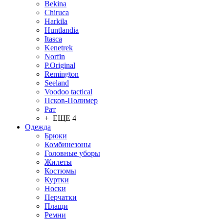
Bekina
Chiruсa
Harkila
Huntlandia
Itasca
Kenetrek
Norfin
P.Original
Remington
Seeland
Voodoo tactical
Псков-Полимер
Рат
+ ЕЩЕ 4
Одежда
Брюки
Комбинезоны
Головные уборы
Жилеты
Костюмы
Куртки
Носки
Перчатки
Плащи
Ремни