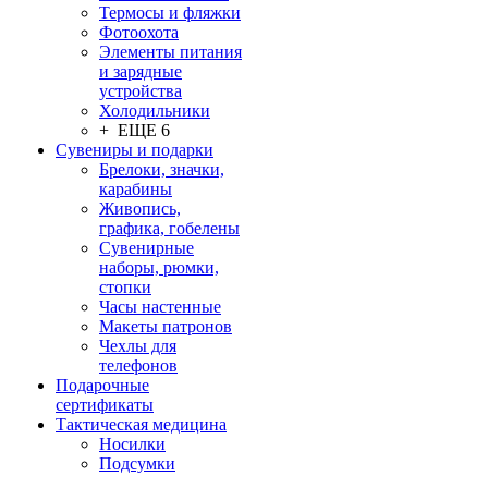
Термосы и фляжки
Фотоохота
Элементы питания
и зарядные
устройства
Холодильники
+ ЕЩЕ 6
Сувениры и подарки
Брелоки, значки,
карабины
Живопись,
графика, гобелены
Сувенирные
наборы, рюмки,
стопки
Часы настенные
Макеты патронов
Чехлы для
телефонов
Подарочные
сертификаты
Тактическая медицина
Носилки
Подсумки