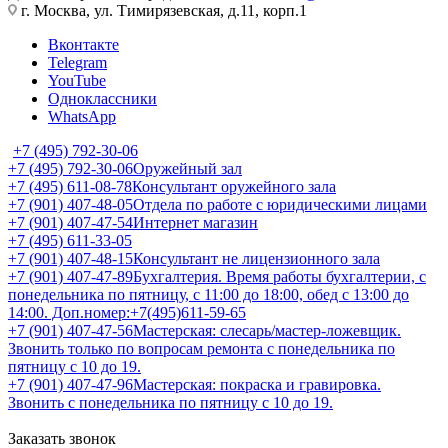
г. Москва, ул. Тимирязевская, д.11, корп.1
Вконтакте
Telegram
YouTube
Одноклассники
WhatsApp
+7 (495) 792-30-06
+7 (495) 792-30-06
Оружейный зал
+7 (495) 611-08-78
Консультант оружейного зала
+7 (901) 407-48-05
Отдела по работе с юридическими лицами
+7 (901) 407-47-54
Интернет магазин
+7 (495) 611-33-05
+7 (901) 407-48-15
Консультант не лицензионного зала
+7 (901) 407-47-89
Бухгалтерия. Время работы бухгалтерии, с
понедельника по пятницу, с 11:00 до 18:00, обед с 13:00 до
14:00. Доп.номер:+7(495)611-59-65
+7 (901) 407-47-56
Мастерская: слесарь/мастер-ложевщик.
Звонить только по вопросам ремонта с понедельника по
пятницу с 10 до 19.
+7 (901) 407-47-96
Мастерская: покраска и гравировка.
Звонить с понедельника по пятницу с 10 до 19.
Заказать звонок