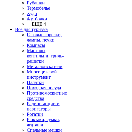
Рубашки
Термобелье
Худи
Футболки
+ ЕЩЕ 4
Все для туризма
Газовые горелки,
лампы, печки
Компасы
Мангалы,
коптильни, гриль-
решетки
Металлоискатели
Многоцелевой
инструмент
Палатки
Походная посуда
Противомоскитные
средства
Радиостанции и
навигаторы
Рогатки
Рюкзаки, сумки,
ягдташи
Спальные мешки