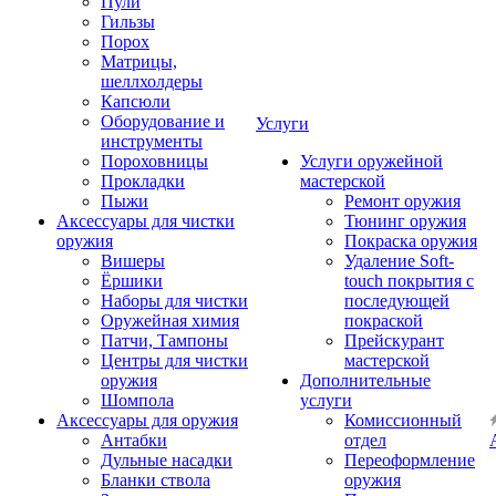
Пули
Гильзы
Порох
Матрицы,
шеллхолдеры
Капсюли
Оборудование и
Услуги
инструменты
Пороховницы
Услуги оружейной
Прокладки
мастерской
Пыжи
Ремонт оружия
Аксессуары для чистки
Тюнинг оружия
оружия
Покраска оружия
Вишеры
Удаление Soft-
Ёршики
touch покрытия с
Наборы для чистки
последующей
Оружейная химия
покраской
Патчи, Тампоны
Прейскурант
Центры для чистки
мастерской
оружия
Дополнительные
Шомпола
услуги
Аксессуары для оружия
Комиссионный
Антабки
отдел
Дульные насадки
Переоформление
Бланки ствола
оружия