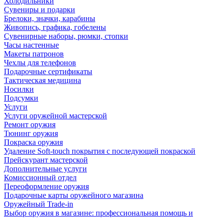
Холодильники
Сувениры и подарки
Брелоки, значки, карабины
Живопись, графика, гобелены
Сувенирные наборы, рюмки, стопки
Часы настенные
Макеты патронов
Чехлы для телефонов
Подарочные сертификаты
Тактическая медицина
Носилки
Подсумки
Услуги
Услуги оружейной мастерской
Ремонт оружия
Тюнинг оружия
Покраска оружия
Удаление Soft-touch покрытия с последующей покраской
Прейскурант мастерской
Дополнительные услуги
Комиссионный отдел
Переоформление оружия
Подарочные карты оружейного магазина
Оружейный Trade-in
Выбор оружия в магазине: профессиональная помощь и