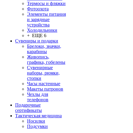
Термосы и фляжки
Фотоохота
Элементы питания
и зарядные
устройства
Холодильники
+ ЕЩЕ 6
Сувениры и подарки
Брелоки, значки,
карабины
Живопись,
графика, гобелены
Сувенирные
наборы, рюмки,
стопки
Часы настенные
Макеты патронов
Чехлы для
телефонов
Подарочные
сертификаты
Тактическая медицина
Носилки
Подсумки