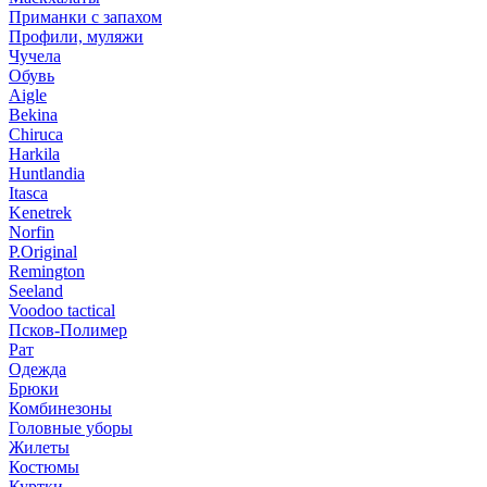
Приманки с запахом
Профили, муляжи
Чучела
Обувь
Aigle
Bekina
Chiruсa
Harkila
Huntlandia
Itasca
Kenetrek
Norfin
P.Original
Remington
Seeland
Voodoo tactical
Псков-Полимер
Рат
Одежда
Брюки
Комбинезоны
Головные уборы
Жилеты
Костюмы
Куртки