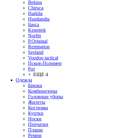
Bekina
Chiruсa
Harkila
Huntlandia
Itasca
Kenetrek
Norfin
P.Original
Remington
Seeland
Voodoo tactical
Псков-Полимер
Рат
+ ЕЩЕ 4
Одежда
Брюки
Комбинезоны
Головные уборы
Жилеты
Костюмы
Куртки
Носки
Перчатки
Плащи
Ремни