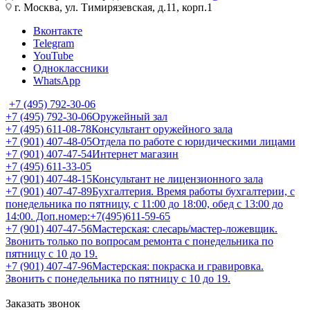
г. Москва, ул. Тимирязевская, д.11, корп.1
Вконтакте
Telegram
YouTube
Одноклассники
WhatsApp
+7 (495) 792-30-06
+7 (495) 792-30-06
Оружейный зал
+7 (495) 611-08-78
Консультант оружейного зала
+7 (901) 407-48-05
Отдела по работе с юридическими лицами
+7 (901) 407-47-54
Интернет магазин
+7 (495) 611-33-05
+7 (901) 407-48-15
Консультант не лицензионного зала
+7 (901) 407-47-89
Бухгалтерия. Время работы бухгалтерии, с
понедельника по пятницу, с 11:00 до 18:00, обед с 13:00 до
14:00. Доп.номер:+7(495)611-59-65
+7 (901) 407-47-56
Мастерская: слесарь/мастер-ложевщик.
Звонить только по вопросам ремонта с понедельника по
пятницу с 10 до 19.
+7 (901) 407-47-96
Мастерская: покраска и гравировка.
Звонить с понедельника по пятницу с 10 до 19.
Заказать звонок