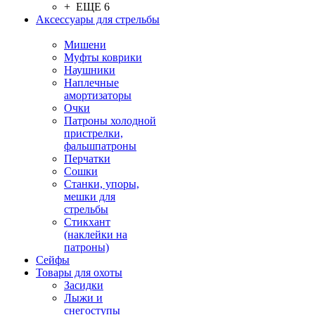
+ ЕЩЕ 6
Аксессуары для стрельбы
Мишени
Муфты коврики
Наушники
Наплечные
амортизаторы
Очки
Патроны холодной
пристрелки,
фальшпатроны
Перчатки
Сошки
Станки, упоры,
мешки для
стрельбы
Стикхант
(наклейки на
патроны)
Сейфы
Товары для охоты
Засидки
Лыжи и
снегоступы