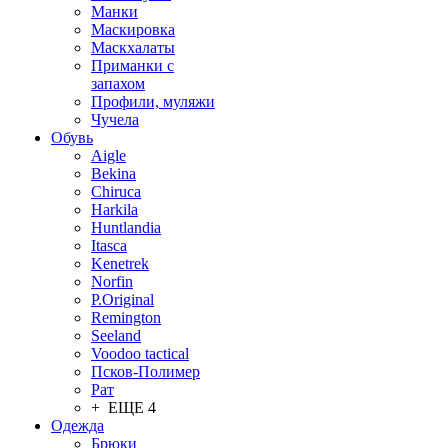
Манки
Маскировка
Маскхалаты
Приманки с
запахом
Профили, муляжи
Чучела
Обувь
Aigle
Bekina
Chiruсa
Harkila
Huntlandia
Itasca
Kenetrek
Norfin
P.Original
Remington
Seeland
Voodoo tactical
Псков-Полимер
Рат
+ ЕЩЕ 4
Одежда
Брюки