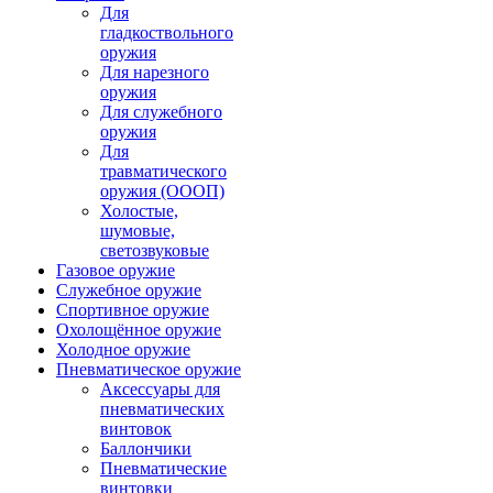
Для
гладкоствольного
оружия
Для нарезного
оружия
Для служебного
оружия
Для
травматического
оружия (ОООП)
Холостые,
шумовые,
светозвуковые
Газовое оружие
Служебное оружие
Спортивное оружие
Охолощённое оружие
Холодное оружие
Пневматическое оружие
Аксессуары для
пневматических
винтовок
Баллончики
Пневматические
винтовки