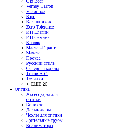
Old Bear
Verney-Carron
Victorinox
Барс
Калашников
Zero Tolerance
ИП Елагин
ИП Семина
Кизляр
Мастер-Гарант
Мачете
Прочее
Русский стиль
Северная корона
Титов А.С.
Точилки
+ ЕЩЕ 26
Оптика
Аксессуары для
оптики
Бинокли
Дальномеры
Чехлы для оптики
Зрительные трубы
Коллиматоры