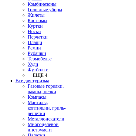
Комбинезоны
Головные уборы
Жилеты
Костюмы
Куртки
Носки
Перчатки
Плащи
Ремни
Рубашки
Термобелье
Худи
Футболки
+ ЕЩЕ 4
Все для туризма
Газовые горелки,
лампы, печки
Компасы
Мангалы,
коптильни, гриль-
решетки
Металлоискатели
Многоцелевой
инструмент
Палатки