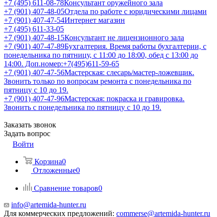
+7 (495) 611-08-78
Консультант оружейного зала
+7 (901) 407-48-05
Отдела по работе с юридическими лицами
+7 (901) 407-47-54
Интернет магазин
+7 (495) 611-33-05
+7 (901) 407-48-15
Консультант не лицензионного зала
+7 (901) 407-47-89
Бухгалтерия. Время работы бухгалтерии, с
понедельника по пятницу, с 11:00 до 18:00, обед с 13:00 до
14:00. Доп.номер:+7(495)611-59-65
+7 (901) 407-47-56
Мастерская: слесарь/мастер-ложевщик.
Звонить только по вопросам ремонта с понедельника по
пятницу с 10 до 19.
+7 (901) 407-47-96
Мастерская: покраска и гравировка.
Звонить с понедельника по пятницу с 10 до 19.
Заказать звонок
Задать вопрос
Войти
Корзина
0
Отложенные
0
Сравнение товаров
0
info@artemida-hunter.ru
Для коммерческих предложений:
commerse@artemida-hunter.ru