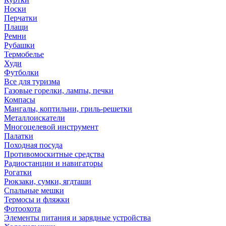
Носки
Перчатки
Плащи
Ремни
Рубашки
Термобелье
Худи
Футболки
Все для туризма
Газовые горелки, лампы, печки
Компасы
Мангалы, коптильни, гриль-решетки
Металлоискатели
Многоцелевой инструмент
Палатки
Походная посуда
Противомоскитные средства
Радиостанции и навигаторы
Рогатки
Рюкзаки, сумки, ягдташи
Спальные мешки
Термосы и фляжки
Фотоохота
Элементы питания и зарядные устройства