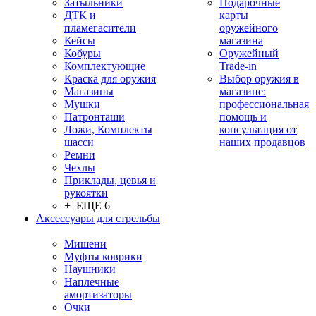
Затыльники
Подарочные
ДТК и
карты
пламегасители
оружейного
Кейсы
магазина
Кобуры
Оружейный
Комплектующие
Trade-in
Краска для оружия
Выбор оружия в
Магазины
магазине:
Мушки
профессиональная
Патронташи
помощь и
Ложи, Комплекты
консультация от
шасси
наших продавцов
Ремни
Чехлы
Приклады, цевья и
рукоятки
+ ЕЩЕ 6
Аксессуары для стрельбы
Мишени
Муфты коврики
Наушники
Наплечные
амортизаторы
Очки