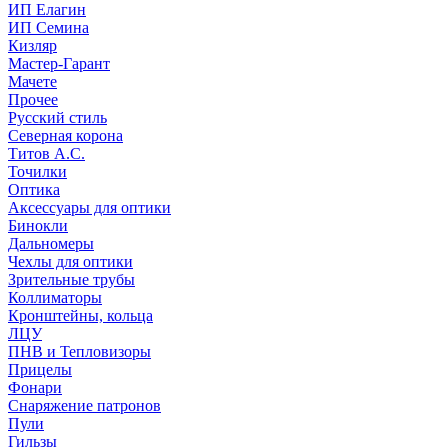
ИП Елагин
ИП Семина
Кизляр
Мастер-Гарант
Мачете
Прочее
Русский стиль
Северная корона
Титов А.С.
Точилки
Оптика
Аксессуары для оптики
Бинокли
Дальномеры
Чехлы для оптики
Зрительные трубы
Коллиматоры
Кронштейны, кольца
ЛЦУ
ПНВ и Тепловизоры
Прицелы
Фонари
Снаряжение патронов
Пули
Гильзы