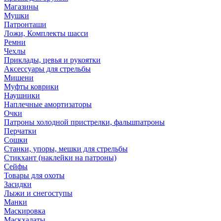
Магазины
Мушки
Патронташи
Ложи, Комплекты шасси
Ремни
Чехлы
Приклады, цевья и рукоятки
Аксессуары для стрельбы
Мишени
Муфты коврики
Наушники
Наплечные амортизаторы
Очки
Патроны холодной пристрелки, фальшпатроны
Перчатки
Сошки
Станки, упоры, мешки для стрельбы
Стикхант (наклейки на патроны)
Сейфы
Товары для охоты
Засидки
Лыжи и снегоступы
Манки
Маскировка
Маскхалаты