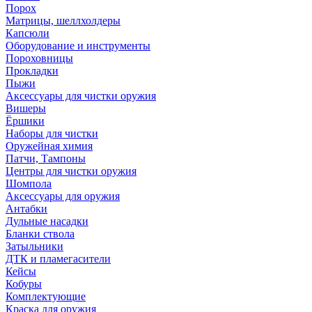
Порох
Матрицы, шеллхолдеры
Капсюли
Оборудование и инструменты
Пороховницы
Прокладки
Пыжи
Аксессуары для чистки оружия
Вишеры
Ёршики
Наборы для чистки
Оружейная химия
Патчи, Тампоны
Центры для чистки оружия
Шомпола
Аксессуары для оружия
Антабки
Дульные насадки
Бланки ствола
Затыльники
ДТК и пламегасители
Кейсы
Кобуры
Комплектующие
Краска для оружия