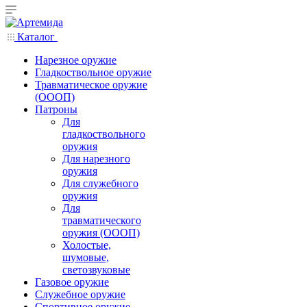
Каталог
Нарезное оружие
Гладкоствольное оружие
Травматическое оружие
(ОООП)
Патроны
Для
гладкоствольного
оружия
Для нарезного
оружия
Для служебного
оружия
Для
травматического
оружия (ОООП)
Холостые,
шумовые,
светозвуковые
Газовое оружие
Служебное оружие
Спортивное оружие