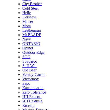
City Brother
Cold Steel
Helle
Kershaw
Marser
Mora
Leatherman
Mr.BLADE
Navy
ONTARIO
Opinel
Outdoor Edge
SOG
Spyderco
Stell Will
Old Bear
Verney-Carron
Victorinox
Барс
Калашников
Zero Tolerance
ИП Елагин
ИП Семина
Кизляр
Мастер-Гарант