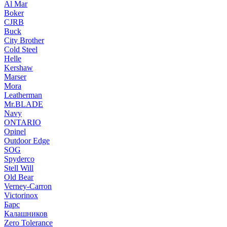
Al Mar
Boker
CJRB
Buck
City Brother
Cold Steel
Helle
Kershaw
Marser
Mora
Leatherman
Mr.BLADE
Navy
ONTARIO
Opinel
Outdoor Edge
SOG
Spyderco
Stell Will
Old Bear
Verney-Carron
Victorinox
Барс
Калашников
Zero Tolerance