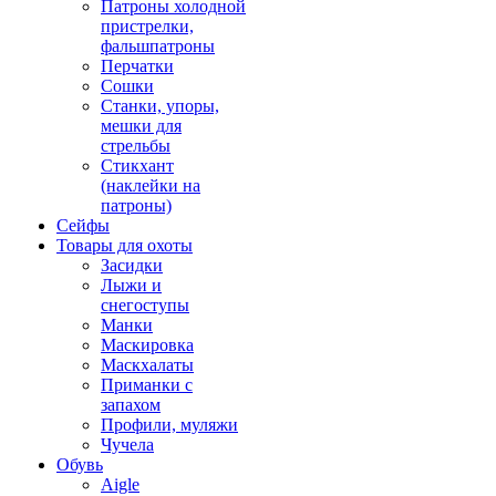
Патроны холодной
пристрелки,
фальшпатроны
Перчатки
Сошки
Станки, упоры,
мешки для
стрельбы
Стикхант
(наклейки на
патроны)
Сейфы
Товары для охоты
Засидки
Лыжи и
снегоступы
Манки
Маскировка
Маскхалаты
Приманки с
запахом
Профили, муляжи
Чучела
Обувь
Aigle