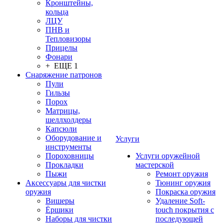
Кронштейны,
кольца
ЛЦУ
ПНВ и
Тепловизоры
Прицелы
Фонари
+ ЕЩЕ 1
Снаряжение патронов
Пули
Гильзы
Порох
Матрицы,
шеллхолдеры
Капсюли
Оборудование и
Услуги
инструменты
Пороховницы
Услуги оружейной
Прокладки
мастерской
Пыжи
Ремонт оружия
Аксессуары для чистки
Тюнинг оружия
оружия
Покраска оружия
Вишеры
Удаление Soft-
Ёршики
touch покрытия с
Наборы для чистки
последующей