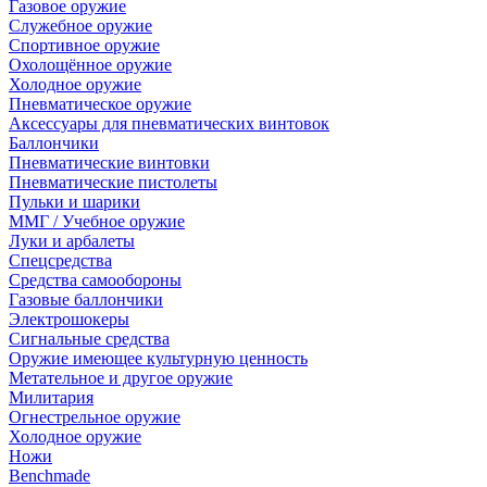
Газовое оружие
Служебное оружие
Спортивное оружие
Охолощённое оружие
Холодное оружие
Пневматическое оружие
Аксессуары для пневматических винтовок
Баллончики
Пневматические винтовки
Пневматические пистолеты
Пульки и шарики
ММГ / Учебное оружие
Луки и арбалеты
Спецсредства
Средства самообороны
Газовые баллончики
Электрошокеры
Сигнальные средства
Оружие имеющее культурную ценность
Метательное и другое оружие
Милитария
Огнестрельное оружие
Холодное оружие
Ножи
Benchmade