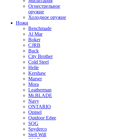
Милитария
Огнестрельное
оружие
Холодное оружие
Ножи
Benchmade
Al Mar
Boker
CJRB
Buck
City Brother
Cold Steel
Helle
Kershaw
Marser
Mora
Leatherman
Mr.BLADE
Navy
ONTARIO
Opinel
Outdoor Edge
SOG
Spyderco
Stell Will