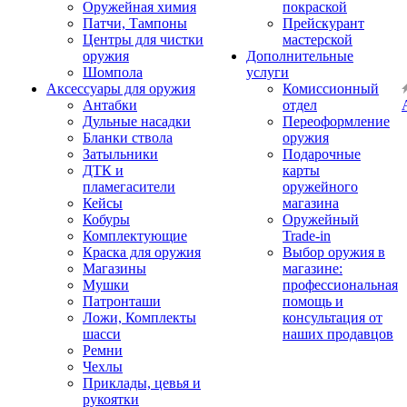
Оружейная химия
покраской
Патчи, Тампоны
Прейскурант
Центры для чистки
мастерской
оружия
Дополнительные
Шомпола
услуги
Аксессуары для оружия
Комиссионный
Антабки
отдел
Дульные насадки
Переоформление
Бланки ствола
оружия
Затыльники
Подарочные
ДТК и
карты
пламегасители
оружейного
Кейсы
магазина
Кобуры
Оружейный
Комплектующие
Trade-in
Краска для оружия
Выбор оружия в
Магазины
магазине:
Мушки
профессиональная
Патронташи
помощь и
Ложи, Комплекты
консультация от
шасси
наших продавцов
Ремни
Чехлы
Приклады, цевья и
рукоятки