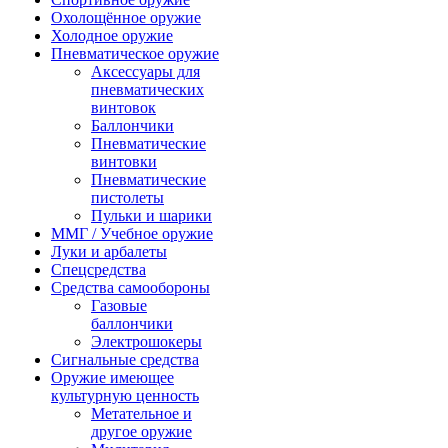
Охолощённое оружие
Холодное оружие
Пневматическое оружие
Аксессуары для
пневматических
винтовок
Баллончики
Пневматические
винтовки
Пневматические
пистолеты
Пульки и шарики
ММГ / Учебное оружие
Луки и арбалеты
Спецсредства
Средства самообороны
Газовые
баллончики
Электрошокеры
Сигнальные средства
Оружие имеющее
культурную ценность
Метательное и
другое оружие