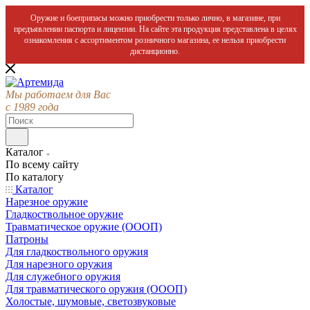
Оружие и боеприпасы можно приобрести только лично, в магазине, при
предъявлении паспорта и лицензии. На сайте эта продукция представлена в целях
ознакомления с ассортиментом розничного магазина, ее нельзя приобрести
дистанционно.
Мы работаем для Вас
с 1989 года
Каталог
По всему сайту
По каталогу
Каталог
Нарезное оружие
Гладкоствольное оружие
Травматическое оружие (ОООП)
Патроны
Для гладкоствольного оружия
Для нарезного оружия
Для служебного оружия
Для травматического оружия (ОООП)
Холостые, шумовые, светозвуковые