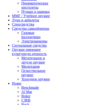
Пневматические
пистолеты
Пульки и шарики
ММГ / Учебное оружие
Луки и арбалеты
Спецсредства
Средства самообороны
Газовые
баллончики
Электрошокеры
Сигнальные средства
Оружие имеющее
культурную ценность
Метательное и
другое оружие
Милитария
Огнестрельное
оружие
Холодное оружие
Ножи
Benchmade
Al Mar
Boker
CJRB
Buck