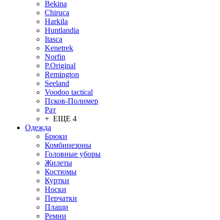
Bekina
Chiruсa
Harkila
Huntlandia
Itasca
Kenetrek
Norfin
P.Original
Remington
Seeland
Voodoo tactical
Псков-Полимер
Рат
+ ЕЩЕ 4
Одежда
Брюки
Комбинезоны
Головные уборы
Жилеты
Костюмы
Куртки
Носки
Перчатки
Плащи
Ремни