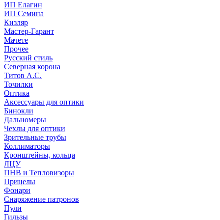
ИП Елагин
ИП Семина
Кизляр
Мастер-Гарант
Мачете
Прочее
Русский стиль
Северная корона
Титов А.С.
Точилки
Оптика
Аксессуары для оптики
Бинокли
Дальномеры
Чехлы для оптики
Зрительные трубы
Коллиматоры
Кронштейны, кольца
ЛЦУ
ПНВ и Тепловизоры
Прицелы
Фонари
Снаряжение патронов
Пули
Гильзы