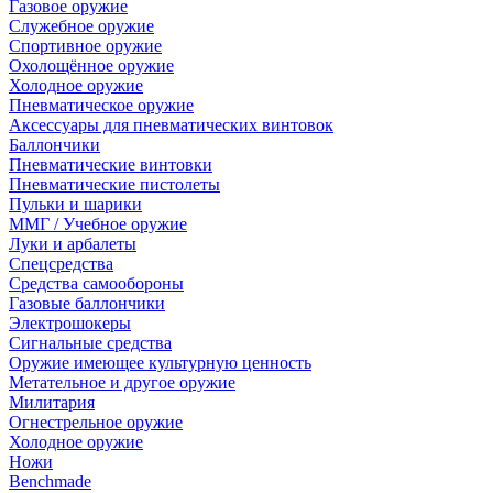
Газовое оружие
Служебное оружие
Спортивное оружие
Охолощённое оружие
Холодное оружие
Пневматическое оружие
Аксессуары для пневматических винтовок
Баллончики
Пневматические винтовки
Пневматические пистолеты
Пульки и шарики
ММГ / Учебное оружие
Луки и арбалеты
Спецсредства
Средства самообороны
Газовые баллончики
Электрошокеры
Сигнальные средства
Оружие имеющее культурную ценность
Метательное и другое оружие
Милитария
Огнестрельное оружие
Холодное оружие
Ножи
Benchmade