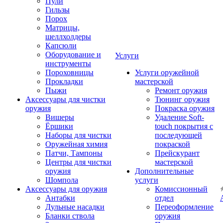
Пули
Гильзы
Порох
Матрицы,
шеллхолдеры
Капсюли
Оборудование и
Услуги
инструменты
Пороховницы
Услуги оружейной
Прокладки
мастерской
Пыжи
Ремонт оружия
Аксессуары для чистки
Тюнинг оружия
оружия
Покраска оружия
Вишеры
Удаление Soft-
Ёршики
touch покрытия с
Наборы для чистки
последующей
Оружейная химия
покраской
Патчи, Тампоны
Прейскурант
Центры для чистки
мастерской
оружия
Дополнительные
Шомпола
услуги
Аксессуары для оружия
Комиссионный
Антабки
отдел
Дульные насадки
Переоформление
Бланки ствола
оружия