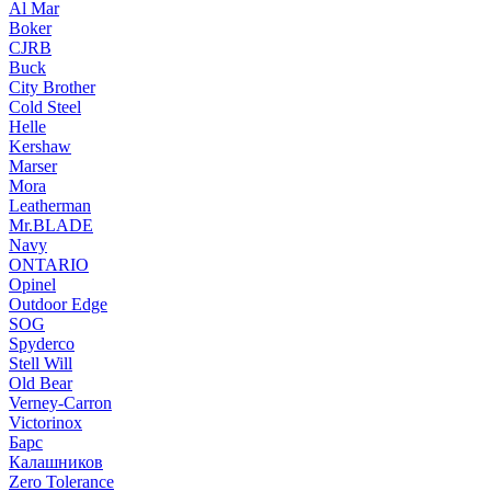
Al Mar
Boker
CJRB
Buck
City Brother
Cold Steel
Helle
Kershaw
Marser
Mora
Leatherman
Mr.BLADE
Navy
ONTARIO
Opinel
Outdoor Edge
SOG
Spyderco
Stell Will
Old Bear
Verney-Carron
Victorinox
Барс
Калашников
Zero Tolerance