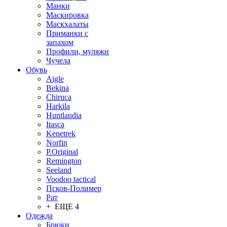
Манки
Маскировка
Маскхалаты
Приманки с
запахом
Профили, муляжи
Чучела
Обувь
Aigle
Bekina
Chiruсa
Harkila
Huntlandia
Itasca
Kenetrek
Norfin
P.Original
Remington
Seeland
Voodoo tactical
Псков-Полимер
Рат
+ ЕЩЕ 4
Одежда
Брюки