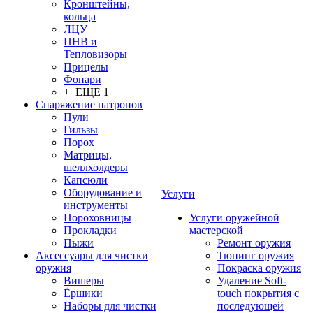
Кронштейны,
кольца
ЛЦУ
ПНВ и
Тепловизоры
Прицелы
Фонари
+ ЕЩЕ 1
Снаряжение патронов
Пули
Гильзы
Порох
Матрицы,
шеллхолдеры
Капсюли
Оборудование и
Услуги
инструменты
Пороховницы
Услуги оружейной
Прокладки
мастерской
Пыжи
Ремонт оружия
Аксессуары для чистки
Тюнинг оружия
оружия
Покраска оружия
Вишеры
Удаление Soft-
Ёршики
touch покрытия с
Наборы для чистки
последующей