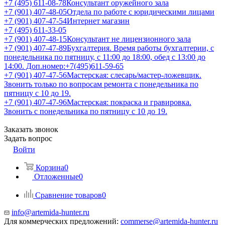
+7 (495) 611-08-78
Консультант оружейного зала
+7 (901) 407-48-05
Отдела по работе с юридическими лицами
+7 (901) 407-47-54
Интернет магазин
+7 (495) 611-33-05
+7 (901) 407-48-15
Консультант не лицензионного зала
+7 (901) 407-47-89
Бухгалтерия. Время работы бухгалтерии, с
понедельника по пятницу, с 11:00 до 18:00, обед с 13:00 до
14:00. Доп.номер:+7(495)611-59-65
+7 (901) 407-47-56
Мастерская: слесарь/мастер-ложевщик.
Звонить только по вопросам ремонта с понедельника по
пятницу с 10 до 19.
+7 (901) 407-47-96
Мастерская: покраска и гравировка.
Звонить с понедельника по пятницу с 10 до 19.
Заказать звонок
Задать вопрос
Войти
Корзина
0
Отложенные
0
Сравнение товаров
0
info@artemida-hunter.ru
Для коммерческих предложений:
commerse@artemida-hunter.ru