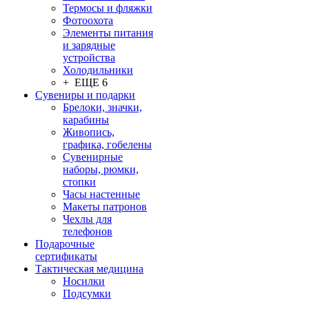
Термосы и фляжки
Фотоохота
Элементы питания
и зарядные
устройства
Холодильники
+ ЕЩЕ 6
Сувениры и подарки
Брелоки, значки,
карабины
Живопись,
графика, гобелены
Сувенирные
наборы, рюмки,
стопки
Часы настенные
Макеты патронов
Чехлы для
телефонов
Подарочные
сертификаты
Тактическая медицина
Носилки
Подсумки