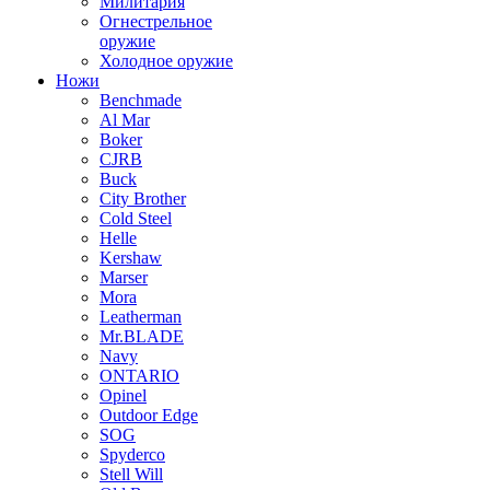
Милитария
Огнестрельное
оружие
Холодное оружие
Ножи
Benchmade
Al Mar
Boker
CJRB
Buck
City Brother
Cold Steel
Helle
Kershaw
Marser
Mora
Leatherman
Mr.BLADE
Navy
ONTARIO
Opinel
Outdoor Edge
SOG
Spyderco
Stell Will