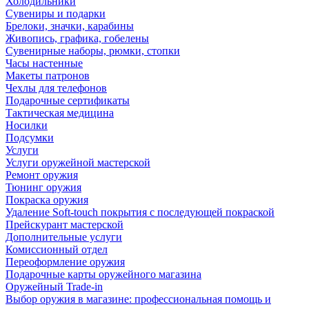
Холодильники
Сувениры и подарки
Брелоки, значки, карабины
Живопись, графика, гобелены
Сувенирные наборы, рюмки, стопки
Часы настенные
Макеты патронов
Чехлы для телефонов
Подарочные сертификаты
Тактическая медицина
Носилки
Подсумки
Услуги
Услуги оружейной мастерской
Ремонт оружия
Тюнинг оружия
Покраска оружия
Удаление Soft-touch покрытия с последующей покраской
Прейскурант мастерской
Дополнительные услуги
Комиссионный отдел
Переоформление оружия
Подарочные карты оружейного магазина
Оружейный Trade-in
Выбор оружия в магазине: профессиональная помощь и