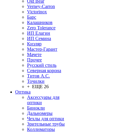
Old Bear
Verney-Carron
Victorinox
Барс
Калашников
Zero Tolerance
ИП Елагин
ИП Семина
Кизляр
Мастер-Гарант
Мачете
Прочее
Русский стиль
Северная корона
Титов А.С.
Точилки
+ ЕЩЕ 26
Оптика
Аксессуары для
оптики
Бинокли
Дальномеры
Чехлы для оптики
Зрительные трубы
Коллиматоры