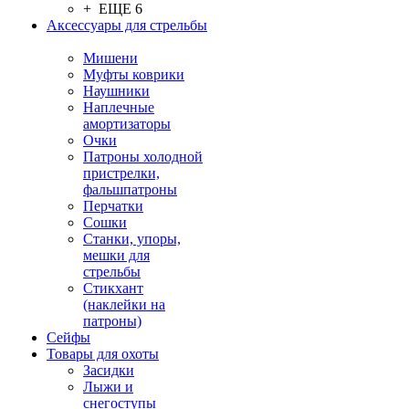
+ ЕЩЕ 6
Аксессуары для стрельбы
Мишени
Муфты коврики
Наушники
Наплечные
амортизаторы
Очки
Патроны холодной
пристрелки,
фальшпатроны
Перчатки
Сошки
Станки, упоры,
мешки для
стрельбы
Стикхант
(наклейки на
патроны)
Сейфы
Товары для охоты
Засидки
Лыжи и
снегоступы