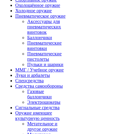
Охолощённое оружие
Холодное оружие
Пневматическое оружие
Аксессуары для
пневматических
винтовок
Баллончики
Пневматические
винтовки
Пневматические
пистолеты
Пульки и шарики
ММГ / Учебное оружие
Луки и арбалеты
Спецсредства
Средства самообороны
Газовые
баллончики
Электрошокеры
Сигнальные средства
Оружие имеющее
культурную ценность
Метательное и
другое оружие