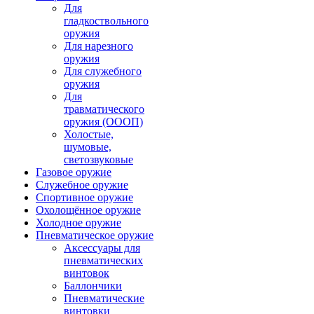
Для
гладкоствольного
оружия
Для нарезного
оружия
Для служебного
оружия
Для
травматического
оружия (ОООП)
Холостые,
шумовые,
светозвуковые
Газовое оружие
Служебное оружие
Спортивное оружие
Охолощённое оружие
Холодное оружие
Пневматическое оружие
Аксессуары для
пневматических
винтовок
Баллончики
Пневматические
винтовки