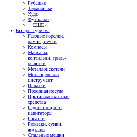
Рубашки
Термобелье
Худи
Футболки
+ ЕЩЕ 4
Все для туризма
Газовые горелки,
лампы, печки
Компасы
Мангалы,
коптильни, гриль-
решетки
Металлоискатели
Многоцелевой
инструмент
Палатки
Походная посуда
Противомоскитные
средства
Радиостанции и
навигаторы
Рогатки
Рюкзаки, сумки,
ягдташи
Спальные мешки