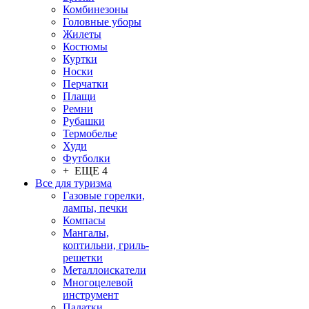
Комбинезоны
Головные уборы
Жилеты
Костюмы
Куртки
Носки
Перчатки
Плащи
Ремни
Рубашки
Термобелье
Худи
Футболки
+ ЕЩЕ 4
Все для туризма
Газовые горелки,
лампы, печки
Компасы
Мангалы,
коптильни, гриль-
решетки
Металлоискатели
Многоцелевой
инструмент
Палатки