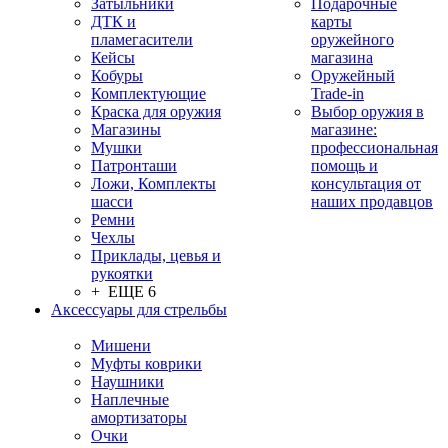
Затыльники
Подарочные
ДТК и
карты
пламегасители
оружейного
Кейсы
магазина
Кобуры
Оружейный
Комплектующие
Trade-in
Краска для оружия
Выбор оружия в
Магазины
магазине:
Мушки
профессиональная
Патронташи
помощь и
Ложи, Комплекты
консультация от
шасси
наших продавцов
Ремни
Чехлы
Приклады, цевья и
рукоятки
+ ЕЩЕ 6
Аксессуары для стрельбы
Мишени
Муфты коврики
Наушники
Наплечные
амортизаторы
Очки