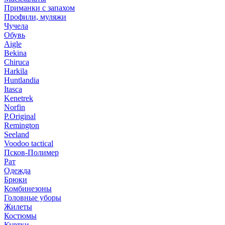
Приманки с запахом
Профили, муляжи
Чучела
Обувь
Aigle
Bekina
Chiruсa
Harkila
Huntlandia
Itasca
Kenetrek
Norfin
P.Original
Remington
Seeland
Voodoo tactical
Псков-Полимер
Рат
Одежда
Брюки
Комбинезоны
Головные уборы
Жилеты
Костюмы
Куртки