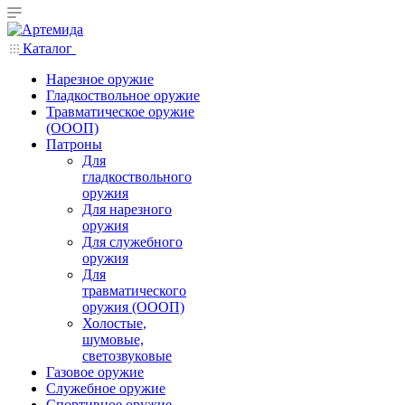
Каталог
Нарезное оружие
Гладкоствольное оружие
Травматическое оружие
(ОООП)
Патроны
Для
гладкоствольного
оружия
Для нарезного
оружия
Для служебного
оружия
Для
травматического
оружия (ОООП)
Холостые,
шумовые,
светозвуковые
Газовое оружие
Служебное оружие
Спортивное оружие