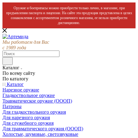
Оружие и боеприпасы можно приобрести только лично, в магазине, при
предъявлении паспорта и лицензии. На сайте эта продукция представлена в целях
ознакомления с ассортиментом розничного магазина, ее нельзя приобрести
дистанционно.
Мы работаем для Вас
с 1989 года
Каталог
По всему сайту
По каталогу
Каталог
Нарезное оружие
Гладкоствольное оружие
Травматическое оружие (ОООП)
Патроны
Для гладкоствольного оружия
Для нарезного оружия
Для служебного оружия
Для травматического оружия (ОООП)
Холостые, шумовые, светозвуковые