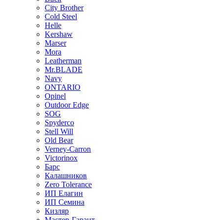
City Brother
Cold Steel
Helle
Kershaw
Marser
Mora
Leatherman
Mr.BLADE
Navy
ONTARIO
Opinel
Outdoor Edge
SOG
Spyderco
Stell Will
Old Bear
Verney-Carron
Victorinox
Барс
Калашников
Zero Tolerance
ИП Елагин
ИП Семина
Кизляр
Мастер-Гарант