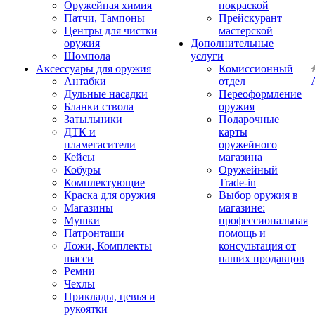
Оружейная химия
покраской
Патчи, Тампоны
Прейскурант
Центры для чистки
мастерской
оружия
Дополнительные
Шомпола
услуги
Аксессуары для оружия
Комиссионный
Антабки
отдел
Дульные насадки
Переоформление
Бланки ствола
оружия
Затыльники
Подарочные
ДТК и
карты
пламегасители
оружейного
Кейсы
магазина
Кобуры
Оружейный
Комплектующие
Trade-in
Краска для оружия
Выбор оружия в
Магазины
магазине:
Мушки
профессиональная
Патронташи
помощь и
Ложи, Комплекты
консультация от
шасси
наших продавцов
Ремни
Чехлы
Приклады, цевья и
рукоятки