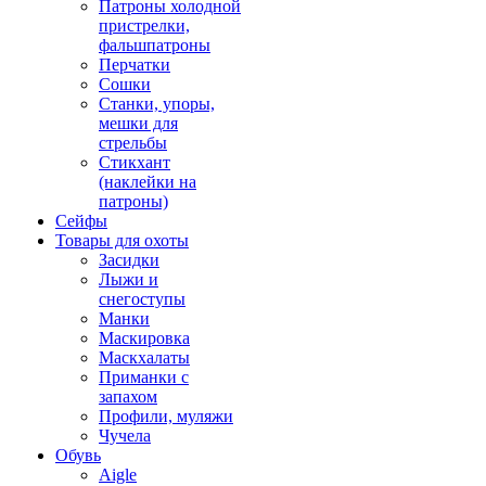
Патроны холодной
пристрелки,
фальшпатроны
Перчатки
Сошки
Станки, упоры,
мешки для
стрельбы
Стикхант
(наклейки на
патроны)
Сейфы
Товары для охоты
Засидки
Лыжи и
снегоступы
Манки
Маскировка
Маскхалаты
Приманки с
запахом
Профили, муляжи
Чучела
Обувь
Aigle