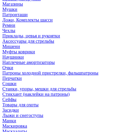
Магазины
Мушки
Патронташи
Ложи, Комплекты шасси
Ремни
Чехлы
Приклады, цевья и рукоятки
Аксессуары для стрельбы
Мишени
Муфты коврики
Наушники
Наплечные амортизаторы
Очки
Патроны холодной пристрелки, фальшпатроны
Перчатки
Сошки
Станки, упоры, мешки для стрельбы
Стикхант (наклейки на патроны)
Сейфы
Товары для охоты
Засидки
Лыжи и снегоступы
Манки
Маскировка
Маскхалаты