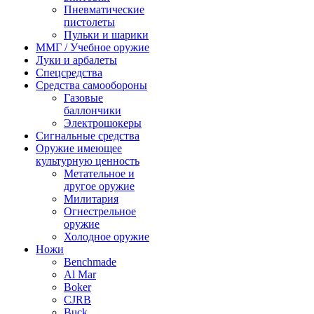
Пневматические
пистолеты
Пульки и шарики
ММГ / Учебное оружие
Луки и арбалеты
Спецсредства
Средства самообороны
Газовые
баллончики
Электрошокеры
Сигнальные средства
Оружие имеющее
культурную ценность
Метательное и
другое оружие
Милитария
Огнестрельное
оружие
Холодное оружие
Ножи
Benchmade
Al Mar
Boker
CJRB
Buck