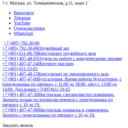
г. Москва, ул. Тимирязевская, д.11, корп.1
Вконтакте
Telegram
YouTube
Одноклассники
WhatsApp
+7 (495) 792-30-06
+7 (495) 792-30-06
Оружейный зал
+7 (495) 611-08-78
Консультант оружейного зала
+7 (901) 407-48-05
Отдела по работе с юридическими лицами
+7 (901) 407-47-54
Интернет магазин
+7 (495) 611-33-05
+7 (901) 407-48-15
Консультант не лицензионного зала
+7 (901) 407-47-89
Бухгалтерия. Время работы бухгалтерии, с
понедельника по пятницу, с 11:00 до 18:00, обед с 13:00 до
14:00. Доп.номер:+7(495)611-59-65
+7 (901) 407-47-56
Мастерская: слесарь/мастер-ложевщик.
Звонить только по вопросам ремонта с понедельника по
пятницу с 10 до 19.
+7 (901) 407-47-96
Мастерская: покраска и гравировка.
Звонить с понедельника по пятницу с 10 до 19.
Заказать звонок