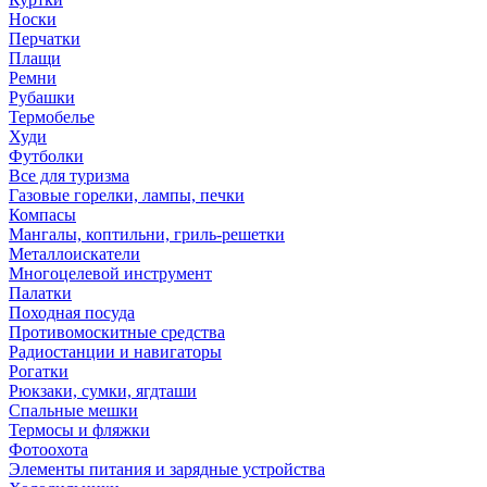
Носки
Перчатки
Плащи
Ремни
Рубашки
Термобелье
Худи
Футболки
Все для туризма
Газовые горелки, лампы, печки
Компасы
Мангалы, коптильни, гриль-решетки
Металлоискатели
Многоцелевой инструмент
Палатки
Походная посуда
Противомоскитные средства
Радиостанции и навигаторы
Рогатки
Рюкзаки, сумки, ягдташи
Спальные мешки
Термосы и фляжки
Фотоохота
Элементы питания и зарядные устройства