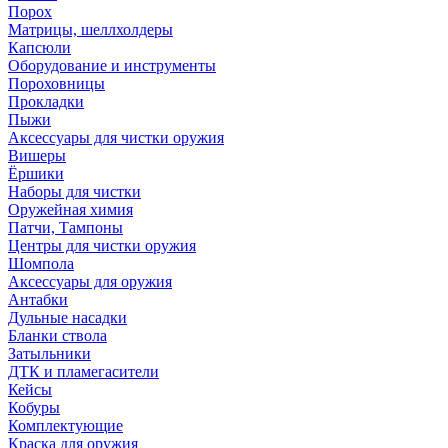
Порох
Матрицы, шеллхолдеры
Капсюли
Оборудование и инструменты
Пороховницы
Прокладки
Пыжи
Аксессуары для чистки оружия
Вишеры
Ёршики
Наборы для чистки
Оружейная химия
Патчи, Тампоны
Центры для чистки оружия
Шомпола
Аксессуары для оружия
Антабки
Дульные насадки
Бланки ствола
Затыльники
ДТК и пламегасители
Кейсы
Кобуры
Комплектующие
Краска для оружия