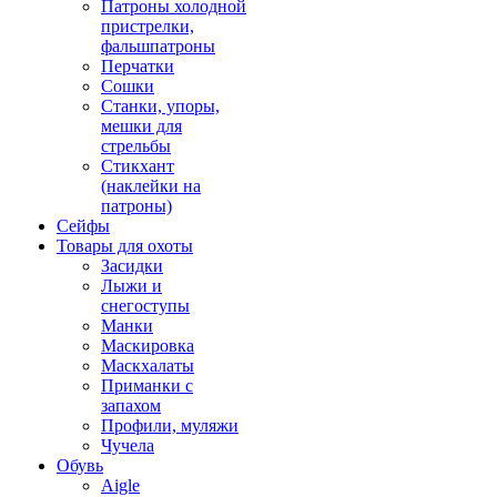
Патроны холодной
пристрелки,
фальшпатроны
Перчатки
Сошки
Станки, упоры,
мешки для
стрельбы
Стикхант
(наклейки на
патроны)
Сейфы
Товары для охоты
Засидки
Лыжи и
снегоступы
Манки
Маскировка
Маскхалаты
Приманки с
запахом
Профили, муляжи
Чучела
Обувь
Aigle