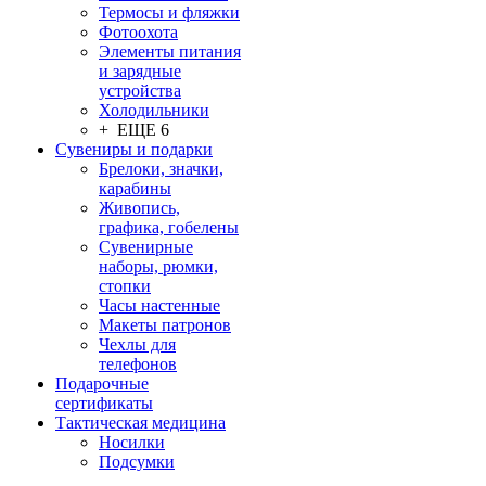
Термосы и фляжки
Фотоохота
Элементы питания
и зарядные
устройства
Холодильники
+ ЕЩЕ 6
Сувениры и подарки
Брелоки, значки,
карабины
Живопись,
графика, гобелены
Сувенирные
наборы, рюмки,
стопки
Часы настенные
Макеты патронов
Чехлы для
телефонов
Подарочные
сертификаты
Тактическая медицина
Носилки
Подсумки