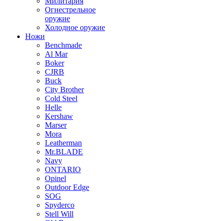
Милитария
Огнестрельное
оружие
Холодное оружие
Ножи
Benchmade
Al Mar
Boker
CJRB
Buck
City Brother
Cold Steel
Helle
Kershaw
Marser
Mora
Leatherman
Mr.BLADE
Navy
ONTARIO
Opinel
Outdoor Edge
SOG
Spyderco
Stell Will