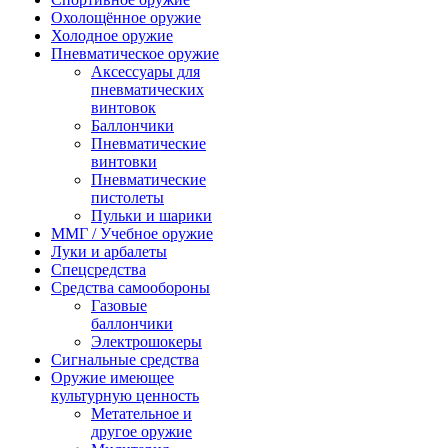
Охолощённое оружие
Холодное оружие
Пневматическое оружие
Аксессуары для
пневматических
винтовок
Баллончики
Пневматические
винтовки
Пневматические
пистолеты
Пульки и шарики
ММГ / Учебное оружие
Луки и арбалеты
Спецсредства
Средства самообороны
Газовые
баллончики
Электрошокеры
Сигнальные средства
Оружие имеющее
культурную ценность
Метательное и
другое оружие