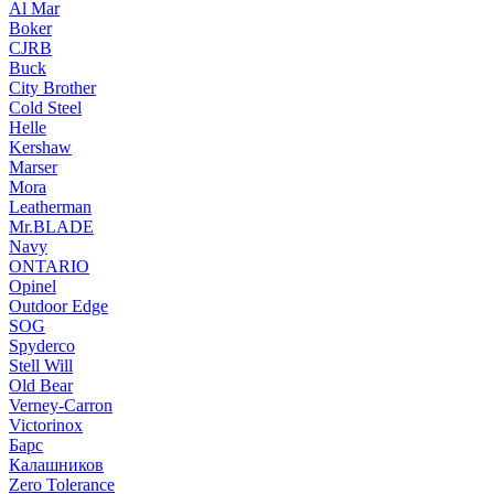
Al Mar
Boker
CJRB
Buck
City Brother
Cold Steel
Helle
Kershaw
Marser
Mora
Leatherman
Mr.BLADE
Navy
ONTARIO
Opinel
Outdoor Edge
SOG
Spyderco
Stell Will
Old Bear
Verney-Carron
Victorinox
Барс
Калашников
Zero Tolerance