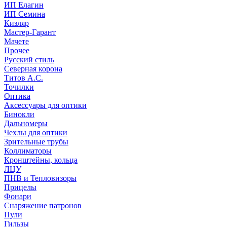
ИП Елагин
ИП Семина
Кизляр
Мастер-Гарант
Мачете
Прочее
Русский стиль
Северная корона
Титов А.С.
Точилки
Оптика
Аксессуары для оптики
Бинокли
Дальномеры
Чехлы для оптики
Зрительные трубы
Коллиматоры
Кронштейны, кольца
ЛЦУ
ПНВ и Тепловизоры
Прицелы
Фонари
Снаряжение патронов
Пули
Гильзы