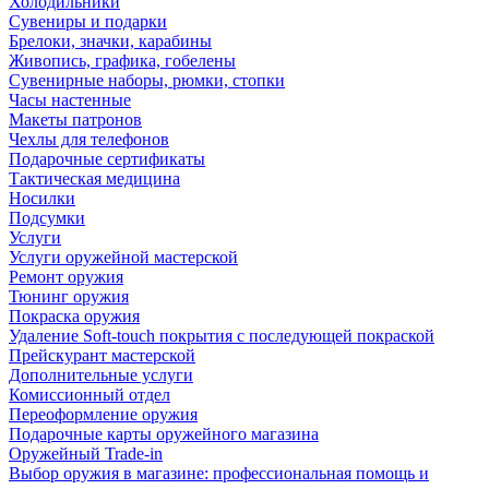
Холодильники
Сувениры и подарки
Брелоки, значки, карабины
Живопись, графика, гобелены
Сувенирные наборы, рюмки, стопки
Часы настенные
Макеты патронов
Чехлы для телефонов
Подарочные сертификаты
Тактическая медицина
Носилки
Подсумки
Услуги
Услуги оружейной мастерской
Ремонт оружия
Тюнинг оружия
Покраска оружия
Удаление Soft-touch покрытия с последующей покраской
Прейскурант мастерской
Дополнительные услуги
Комиссионный отдел
Переоформление оружия
Подарочные карты оружейного магазина
Оружейный Trade-in
Выбор оружия в магазине: профессиональная помощь и