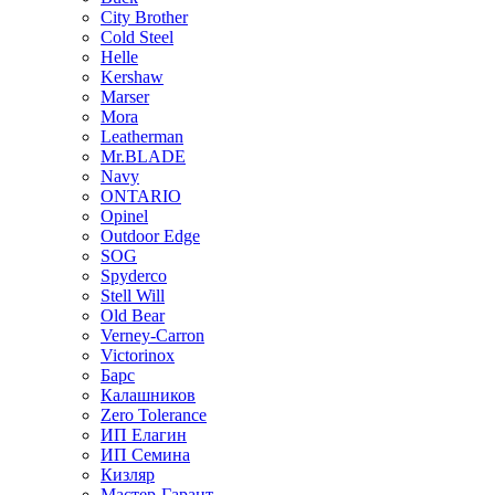
City Brother
Cold Steel
Helle
Kershaw
Marser
Mora
Leatherman
Mr.BLADE
Navy
ONTARIO
Opinel
Outdoor Edge
SOG
Spyderco
Stell Will
Old Bear
Verney-Carron
Victorinox
Барс
Калашников
Zero Tolerance
ИП Елагин
ИП Семина
Кизляр
Мастер-Гарант