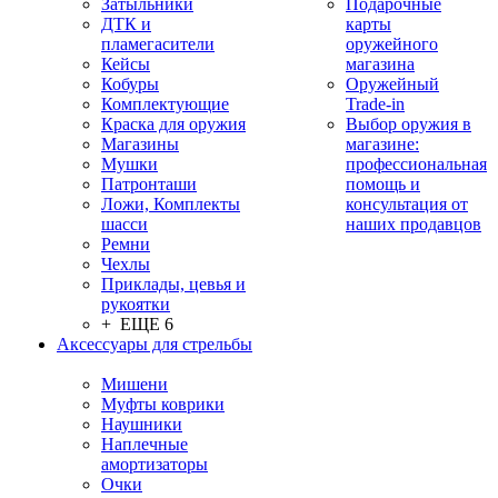
Затыльники
Подарочные
ДТК и
карты
пламегасители
оружейного
Кейсы
магазина
Кобуры
Оружейный
Комплектующие
Trade-in
Краска для оружия
Выбор оружия в
Магазины
магазине:
Мушки
профессиональная
Патронташи
помощь и
Ложи, Комплекты
консультация от
шасси
наших продавцов
Ремни
Чехлы
Приклады, цевья и
рукоятки
+ ЕЩЕ 6
Аксессуары для стрельбы
Мишени
Муфты коврики
Наушники
Наплечные
амортизаторы
Очки