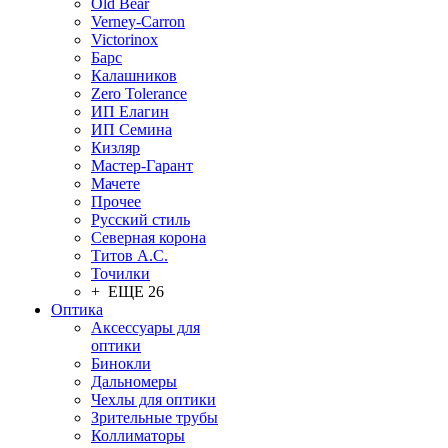
Old Bear
Verney-Carron
Victorinox
Барс
Калашников
Zero Tolerance
ИП Елагин
ИП Семина
Кизляр
Мастер-Гарант
Мачете
Прочее
Русский стиль
Северная корона
Титов А.С.
Точилки
+ ЕЩЕ 26
Оптика
Аксессуары для
оптики
Бинокли
Дальномеры
Чехлы для оптики
Зрительные трубы
Коллиматоры