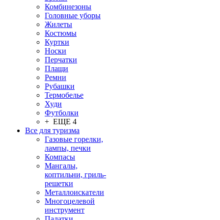
Комбинезоны
Головные уборы
Жилеты
Костюмы
Куртки
Носки
Перчатки
Плащи
Ремни
Рубашки
Термобелье
Худи
Футболки
+ ЕЩЕ 4
Все для туризма
Газовые горелки,
лампы, печки
Компасы
Мангалы,
коптильни, гриль-
решетки
Металлоискатели
Многоцелевой
инструмент
Палатки