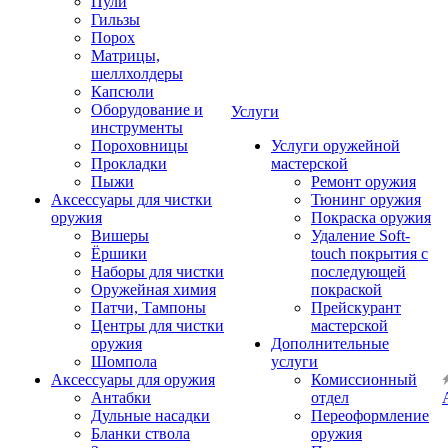
Пули
Гильзы
Порох
Матрицы,
шеллхолдеры
Капсюли
Оборудование и
Услуги
инструменты
Пороховницы
Услуги оружейной
Прокладки
мастерской
Пыжи
Ремонт оружия
Аксессуары для чистки
Тюнинг оружия
оружия
Покраска оружия
Вишеры
Удаление Soft-
Ёршики
touch покрытия с
Наборы для чистки
последующей
Оружейная химия
покраской
Патчи, Тампоны
Прейскурант
Центры для чистки
мастерской
оружия
Дополнительные
Шомпола
услуги
Аксессуары для оружия
Комиссионный
Антабки
отдел
Дульные насадки
Переоформление
Бланки ствола
оружия