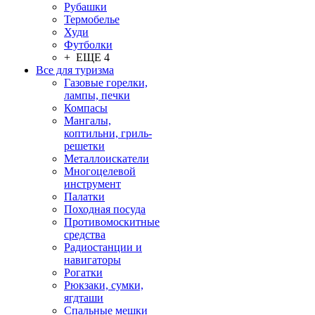
Рубашки
Термобелье
Худи
Футболки
+ ЕЩЕ 4
Все для туризма
Газовые горелки,
лампы, печки
Компасы
Мангалы,
коптильни, гриль-
решетки
Металлоискатели
Многоцелевой
инструмент
Палатки
Походная посуда
Противомоскитные
средства
Радиостанции и
навигаторы
Рогатки
Рюкзаки, сумки,
ягдташи
Спальные мешки