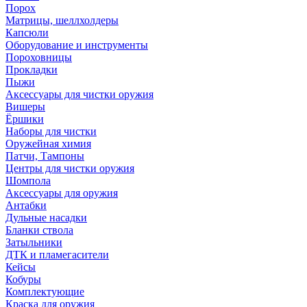
Порох
Матрицы, шеллхолдеры
Капсюли
Оборудование и инструменты
Пороховницы
Прокладки
Пыжи
Аксессуары для чистки оружия
Вишеры
Ёршики
Наборы для чистки
Оружейная химия
Патчи, Тампоны
Центры для чистки оружия
Шомпола
Аксессуары для оружия
Антабки
Дульные насадки
Бланки ствола
Затыльники
ДТК и пламегасители
Кейсы
Кобуры
Комплектующие
Краска для оружия