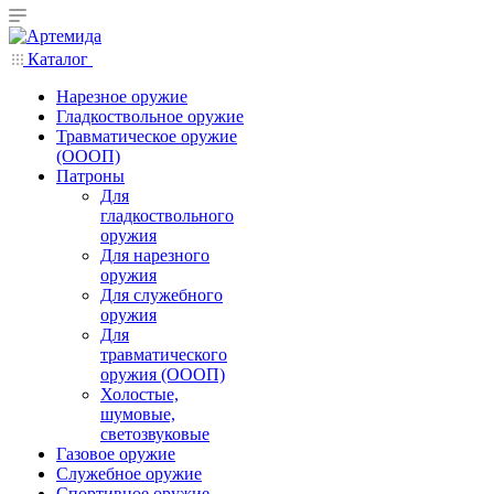
Каталог
Нарезное оружие
Гладкоствольное оружие
Травматическое оружие
(ОООП)
Патроны
Для
гладкоствольного
оружия
Для нарезного
оружия
Для служебного
оружия
Для
травматического
оружия (ОООП)
Холостые,
шумовые,
светозвуковые
Газовое оружие
Служебное оружие
Спортивное оружие