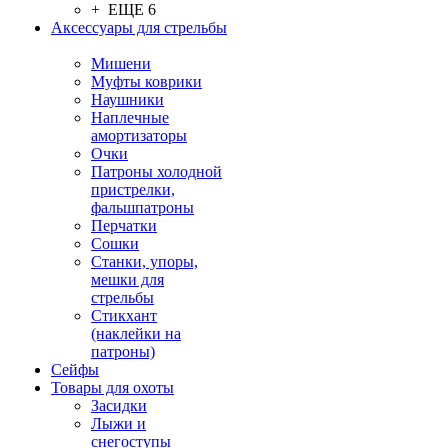
+ ЕЩЕ 6
Аксессуары для стрельбы
Мишени
Муфты коврики
Наушники
Наплечные
амортизаторы
Очки
Патроны холодной
пристрелки,
фальшпатроны
Перчатки
Сошки
Станки, упоры,
мешки для
стрельбы
Стикхант
(наклейки на
патроны)
Сейфы
Товары для охоты
Засидки
Лыжи и
снегоступы