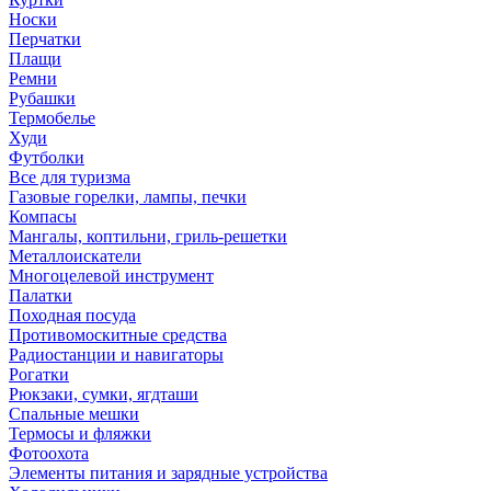
Носки
Перчатки
Плащи
Ремни
Рубашки
Термобелье
Худи
Футболки
Все для туризма
Газовые горелки, лампы, печки
Компасы
Мангалы, коптильни, гриль-решетки
Металлоискатели
Многоцелевой инструмент
Палатки
Походная посуда
Противомоскитные средства
Радиостанции и навигаторы
Рогатки
Рюкзаки, сумки, ягдташи
Спальные мешки
Термосы и фляжки
Фотоохота
Элементы питания и зарядные устройства