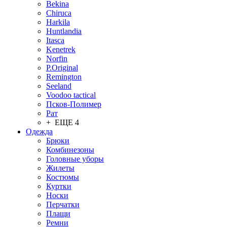
Bekina
Chiruсa
Harkila
Huntlandia
Itasca
Kenetrek
Norfin
P.Original
Remington
Seeland
Voodoo tactical
Псков-Полимер
Рат
+ ЕЩЕ 4
Одежда
Брюки
Комбинезоны
Головные уборы
Жилеты
Костюмы
Куртки
Носки
Перчатки
Плащи
Ремни