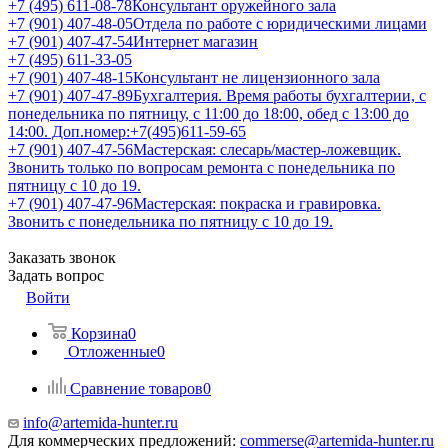
+7 (495) 611-08-78
Консультант оружейного зала
+7 (901) 407-48-05
Отдела по работе с юридическими лицами
+7 (901) 407-47-54
Интернет магазин
+7 (495) 611-33-05
+7 (901) 407-48-15
Консультант не лицензионного зала
+7 (901) 407-47-89
Бухгалтерия. Время работы бухгалтерии, с
понедельника по пятницу, с 11:00 до 18:00, обед с 13:00 до
14:00. Доп.номер:+7(495)611-59-65
+7 (901) 407-47-56
Мастерская: слесарь/мастер-ложевщик.
Звонить только по вопросам ремонта с понедельника по
пятницу с 10 до 19.
+7 (901) 407-47-96
Мастерская: покраска и гравировка.
Звонить с понедельника по пятницу с 10 до 19.
Заказать звонок
Задать вопрос
Войти
Корзина
0
Отложенные
0
Сравнение товаров
0
info@artemida-hunter.ru
Для коммерческих предложений:
commerse@artemida-hunter.ru