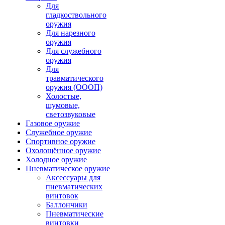
Для
гладкоствольного
оружия
Для нарезного
оружия
Для служебного
оружия
Для
травматического
оружия (ОООП)
Холостые,
шумовые,
светозвуковые
Газовое оружие
Служебное оружие
Спортивное оружие
Охолощённое оружие
Холодное оружие
Пневматическое оружие
Аксессуары для
пневматических
винтовок
Баллончики
Пневматические
винтовки