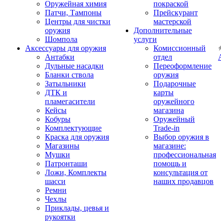
Оружейная химия
покраской
Патчи, Тампоны
Прейскурант
Центры для чистки
мастерской
оружия
Дополнительные
Шомпола
услуги
Аксессуары для оружия
Комиссионный
Антабки
отдел
Дульные насадки
Переоформление
Бланки ствола
оружия
Затыльники
Подарочные
ДТК и
карты
пламегасители
оружейного
Кейсы
магазина
Кобуры
Оружейный
Комплектующие
Trade-in
Краска для оружия
Выбор оружия в
Магазины
магазине:
Мушки
профессиональная
Патронташи
помощь и
Ложи, Комплекты
консультация от
шасси
наших продавцов
Ремни
Чехлы
Приклады, цевья и
рукоятки