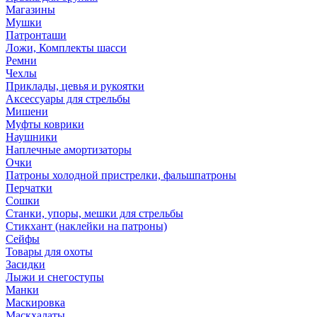
Магазины
Мушки
Патронташи
Ложи, Комплекты шасси
Ремни
Чехлы
Приклады, цевья и рукоятки
Аксессуары для стрельбы
Мишени
Муфты коврики
Наушники
Наплечные амортизаторы
Очки
Патроны холодной пристрелки, фальшпатроны
Перчатки
Сошки
Станки, упоры, мешки для стрельбы
Стикхант (наклейки на патроны)
Сейфы
Товары для охоты
Засидки
Лыжи и снегоступы
Манки
Маскировка
Маскхалаты