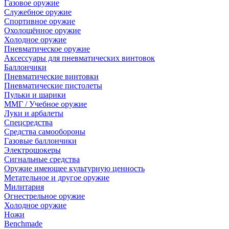
Газовое оружие
Служебное оружие
Спортивное оружие
Охолощённое оружие
Холодное оружие
Пневматическое оружие
Аксессуары для пневматических винтовок
Баллончики
Пневматические винтовки
Пневматические пистолеты
Пульки и шарики
ММГ / Учебное оружие
Луки и арбалеты
Спецсредства
Средства самообороны
Газовые баллончики
Электрошокеры
Сигнальные средства
Оружие имеющее культурную ценность
Метательное и другое оружие
Милитария
Огнестрельное оружие
Холодное оружие
Ножи
Benchmade