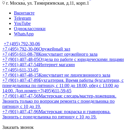
г. Москва, ул. Тимирязевская, д.11, корп.1
Вконтакте
Telegram
YouTube
Одноклассники
WhatsApp
+7 (495) 792-30-06
+7 (495) 792-30-06
Оружейный зал
+7 (495) 611-08-78
Консультант оружейного зала
+7 (901) 407-48-05
Отдела по работе с юридическими лицами
+7 (901) 407-47-54
Интернет магазин
+7 (495) 611-33-05
+7 (901) 407-48-15
Консультант не лицензионного зала
+7 (901) 407-47-89
Бухгалтерия. Время работы бухгалтерии, с
понедельника по пятницу, с 11:00 до 18:00, обед с 13:00 до
14:00. Доп.номер:+7(495)611-59-65
+7 (901) 407-47-56
Мастерская: слесарь/мастер-ложевщик.
Звонить только по вопросам ремонта с понедельника по
пятницу с 10 до 19.
+7 (901) 407-47-96
Мастерская: покраска и гравировка.
Звонить с понедельника по пятницу с 10 до 19.
Заказать звонок