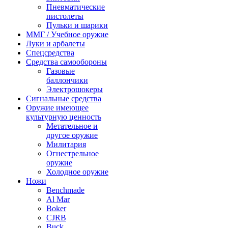
Пневматические
пистолеты
Пульки и шарики
ММГ / Учебное оружие
Луки и арбалеты
Спецсредства
Средства самообороны
Газовые
баллончики
Электрошокеры
Сигнальные средства
Оружие имеющее
культурную ценность
Метательное и
другое оружие
Милитария
Огнестрельное
оружие
Холодное оружие
Ножи
Benchmade
Al Mar
Boker
CJRB
Buck