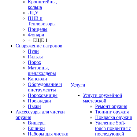
Кронштейны,
кольца
ЛЦУ
ПНВ и
Тепловизоры
Прицелы
Фонари
+ ЕЩЕ 1
Снаряжение патронов
Пули
Гильзы
Порох
Матрицы,
шеллхолдеры
Капсюли
Оборудование и
Услуги
инструменты
Пороховницы
Услуги оружейной
Прокладки
мастерской
Пыжи
Ремонт оружия
Аксессуары для чистки
Тюнинг оружия
оружия
Покраска оружия
Вишеры
Удаление Soft-
Ёршики
touch покрытия с
Наборы для чистки
последующей