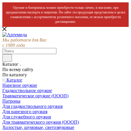
Оружие и боеприпасы можно приобрести только лично, в магазине, при
предъявлении паспорта и лицензии. На сайте эта продукция представлена в целях
ознакомления с ассортиментом розничного магазина, ее нельзя приобрести
дистанционно.
Мы работаем для Вас
с 1989 года
Каталог
По всему сайту
По каталогу
Каталог
Нарезное оружие
Гладкоствольное оружие
Травматическое оружие (ОООП)
Патроны
Для гладкоствольного оружия
Для нарезного оружия
Для служебного оружия
Для травматического оружия (ОООП)
Холостые, шумовые, светозвуковые