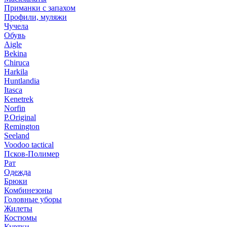
Приманки с запахом
Профили, муляжи
Чучела
Обувь
Aigle
Bekina
Chiruсa
Harkila
Huntlandia
Itasca
Kenetrek
Norfin
P.Original
Remington
Seeland
Voodoo tactical
Псков-Полимер
Рат
Одежда
Брюки
Комбинезоны
Головные уборы
Жилеты
Костюмы
Куртки