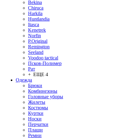
Bekina
Chiruсa
Harkila
Huntlandia
Itasca
Kenetrek
Norfin
P.Original
Remington
Seeland
Voodoo tactical
Псков-Полимер
Рат
+ ЕЩЕ 4
Одежда
Брюки
Комбинезоны
Головные уборы
Жилеты
Костюмы
Куртки
Носки
Перчатки
Плащи
Ремни