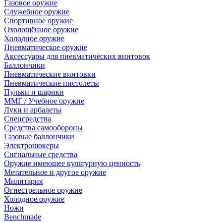
Газовое оружие
Служебное оружие
Спортивное оружие
Охолощённое оружие
Холодное оружие
Пневматическое оружие
Аксессуары для пневматических винтовок
Баллончики
Пневматические винтовки
Пневматические пистолеты
Пульки и шарики
ММГ / Учебное оружие
Луки и арбалеты
Спецсредства
Средства самообороны
Газовые баллончики
Электрошокеры
Сигнальные средства
Оружие имеющее культурную ценность
Метательное и другое оружие
Милитария
Огнестрельное оружие
Холодное оружие
Ножи
Benchmade