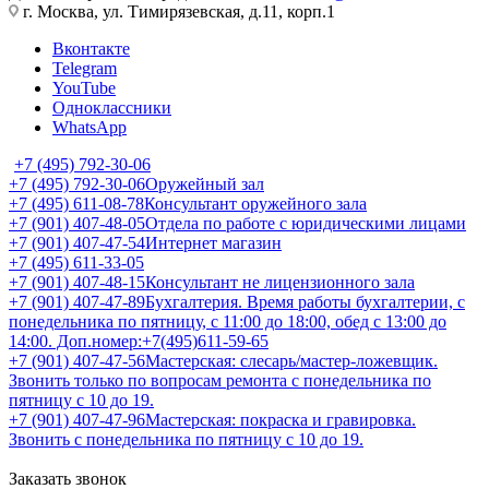
г. Москва, ул. Тимирязевская, д.11, корп.1
Вконтакте
Telegram
YouTube
Одноклассники
WhatsApp
+7 (495) 792-30-06
+7 (495) 792-30-06
Оружейный зал
+7 (495) 611-08-78
Консультант оружейного зала
+7 (901) 407-48-05
Отдела по работе с юридическими лицами
+7 (901) 407-47-54
Интернет магазин
+7 (495) 611-33-05
+7 (901) 407-48-15
Консультант не лицензионного зала
+7 (901) 407-47-89
Бухгалтерия. Время работы бухгалтерии, с
понедельника по пятницу, с 11:00 до 18:00, обед с 13:00 до
14:00. Доп.номер:+7(495)611-59-65
+7 (901) 407-47-56
Мастерская: слесарь/мастер-ложевщик.
Звонить только по вопросам ремонта с понедельника по
пятницу с 10 до 19.
+7 (901) 407-47-96
Мастерская: покраска и гравировка.
Звонить с понедельника по пятницу с 10 до 19.
Заказать звонок