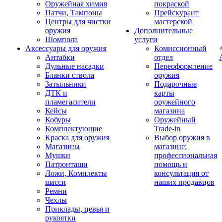
Оружейная химия
покраской
Патчи, Тампоны
Прейскурант
Центры для чистки
мастерской
оружия
Дополнительные
Шомпола
услуги
Аксессуары для оружия
Комиссионный
Антабки
отдел
Дульные насадки
Переоформление
Бланки ствола
оружия
Затыльники
Подарочные
ДТК и
карты
пламегасители
оружейного
Кейсы
магазина
Кобуры
Оружейный
Комплектующие
Trade-in
Краска для оружия
Выбор оружия в
Магазины
магазине:
Мушки
профессиональная
Патронташи
помощь и
Ложи, Комплекты
консультация от
шасси
наших продавцов
Ремни
Чехлы
Приклады, цевья и
рукоятки