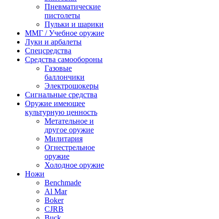
Пневматические
пистолеты
Пульки и шарики
ММГ / Учебное оружие
Луки и арбалеты
Спецсредства
Средства самообороны
Газовые
баллончики
Электрошокеры
Сигнальные средства
Оружие имеющее
культурную ценность
Метательное и
другое оружие
Милитария
Огнестрельное
оружие
Холодное оружие
Ножи
Benchmade
Al Mar
Boker
CJRB
Buck