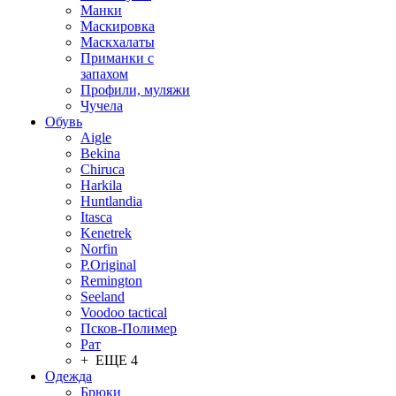
Манки
Маскировка
Маскхалаты
Приманки с
запахом
Профили, муляжи
Чучела
Обувь
Aigle
Bekina
Chiruсa
Harkila
Huntlandia
Itasca
Kenetrek
Norfin
P.Original
Remington
Seeland
Voodoo tactical
Псков-Полимер
Рат
+ ЕЩЕ 4
Одежда
Брюки