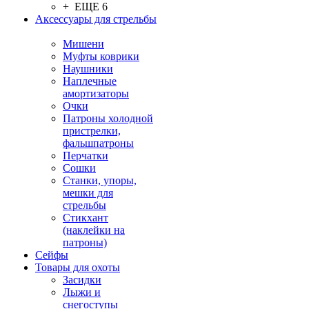
+ ЕЩЕ 6
Аксессуары для стрельбы
Мишени
Муфты коврики
Наушники
Наплечные
амортизаторы
Очки
Патроны холодной
пристрелки,
фальшпатроны
Перчатки
Сошки
Станки, упоры,
мешки для
стрельбы
Стикхант
(наклейки на
патроны)
Сейфы
Товары для охоты
Засидки
Лыжи и
снегоступы