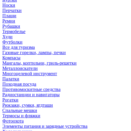
Носки
Перчатки
Плащи
Ремни
Рубашки
Термобелье
Худи
Футболки
Все для туризма
Газовые горелки, лампы, печки
Компасы
Мангалы, коптильни, гриль-решетки
Металлоискатели
Многоцелевой инструмент
Палатки
Походная посуда
Противомоскитные средства
Радиостанции и навигаторы
Рогатки
Рюкзаки, сумки, ягдташи
Спальные мешки
Термосы и фляжки
Фотоохота
Элементы питания и зарядные устройства