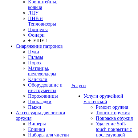
Кронштейны,
кольца
ЛЦУ
ПНВ и
Тепловизоры
Прицелы
Фонари
+ ЕЩЕ 1
Снаряжение патронов
Пули
Гильзы
Порох
Матрицы,
шеллхолдеры
Капсюли
Оборудование и
Услуги
инструменты
Пороховницы
Услуги оружейной
Прокладки
мастерской
Пыжи
Ремонт оружия
Аксессуары для чистки
Тюнинг оружия
оружия
Покраска оружия
Вишеры
Удаление Soft-
Ёршики
touch покрытия с
Наборы для чистки
последующей