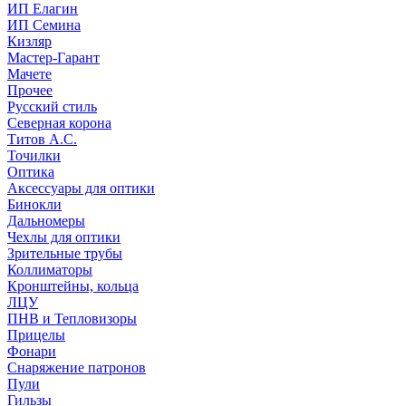
ИП Елагин
ИП Семина
Кизляр
Мастер-Гарант
Мачете
Прочее
Русский стиль
Северная корона
Титов А.С.
Точилки
Оптика
Аксессуары для оптики
Бинокли
Дальномеры
Чехлы для оптики
Зрительные трубы
Коллиматоры
Кронштейны, кольца
ЛЦУ
ПНВ и Тепловизоры
Прицелы
Фонари
Снаряжение патронов
Пули
Гильзы