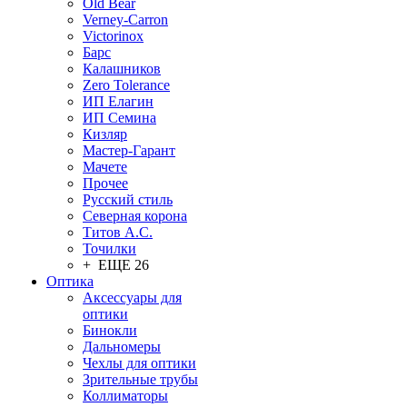
Old Bear
Verney-Carron
Victorinox
Барс
Калашников
Zero Tolerance
ИП Елагин
ИП Семина
Кизляр
Мастер-Гарант
Мачете
Прочее
Русский стиль
Северная корона
Титов А.С.
Точилки
+ ЕЩЕ 26
Оптика
Аксессуары для
оптики
Бинокли
Дальномеры
Чехлы для оптики
Зрительные трубы
Коллиматоры