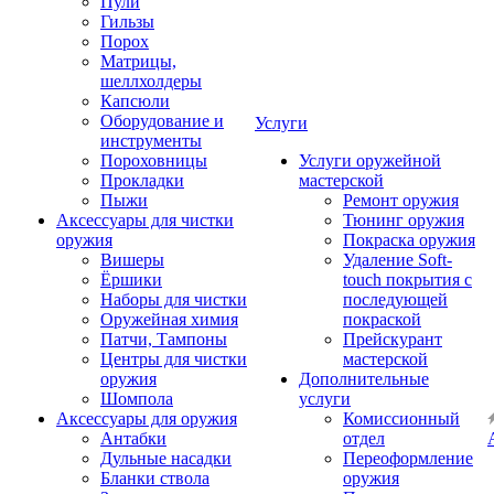
Пули
Гильзы
Порох
Матрицы,
шеллхолдеры
Капсюли
Оборудование и
Услуги
инструменты
Пороховницы
Услуги оружейной
Прокладки
мастерской
Пыжи
Ремонт оружия
Аксессуары для чистки
Тюнинг оружия
оружия
Покраска оружия
Вишеры
Удаление Soft-
Ёршики
touch покрытия с
Наборы для чистки
последующей
Оружейная химия
покраской
Патчи, Тампоны
Прейскурант
Центры для чистки
мастерской
оружия
Дополнительные
Шомпола
услуги
Аксессуары для оружия
Комиссионный
Антабки
отдел
Дульные насадки
Переоформление
Бланки ствола
оружия