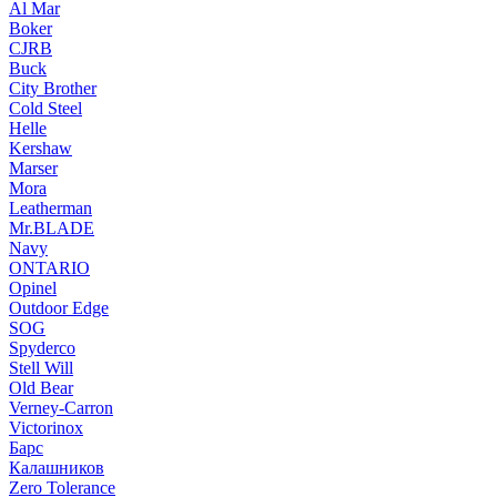
Al Mar
Boker
CJRB
Buck
City Brother
Cold Steel
Helle
Kershaw
Marser
Mora
Leatherman
Mr.BLADE
Navy
ONTARIO
Opinel
Outdoor Edge
SOG
Spyderco
Stell Will
Old Bear
Verney-Carron
Victorinox
Барс
Калашников
Zero Tolerance