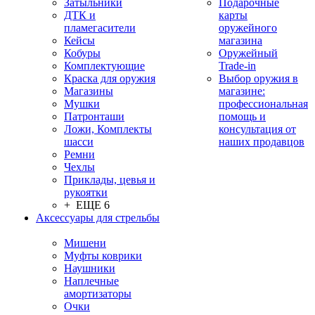
Затыльники
Подарочные
ДТК и
карты
пламегасители
оружейного
Кейсы
магазина
Кобуры
Оружейный
Комплектующие
Trade-in
Краска для оружия
Выбор оружия в
Магазины
магазине:
Мушки
профессиональная
Патронташи
помощь и
Ложи, Комплекты
консультация от
шасси
наших продавцов
Ремни
Чехлы
Приклады, цевья и
рукоятки
+ ЕЩЕ 6
Аксессуары для стрельбы
Мишени
Муфты коврики
Наушники
Наплечные
амортизаторы
Очки