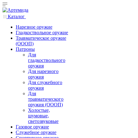
Каталог
Нарезное оружие
Гладкоствольное оружие
Травматическое оружие
(ОООП)
Патроны
Для
гладкоствольного
оружия
Для нарезного
оружия
Для служебного
оружия
Для
травматического
оружия (ОООП)
Холостые,
шумовые,
светозвуковые
Газовое оружие
Служебное оружие
Спортивное оружие