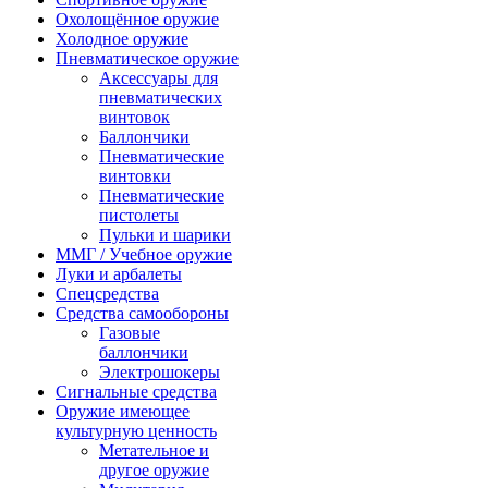
Охолощённое оружие
Холодное оружие
Пневматическое оружие
Аксессуары для
пневматических
винтовок
Баллончики
Пневматические
винтовки
Пневматические
пистолеты
Пульки и шарики
ММГ / Учебное оружие
Луки и арбалеты
Спецсредства
Средства самообороны
Газовые
баллончики
Электрошокеры
Сигнальные средства
Оружие имеющее
культурную ценность
Метательное и
другое оружие