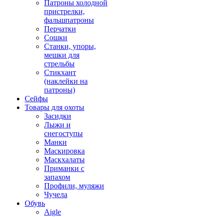
Патроны холодной
пристрелки,
фальшпатроны
Перчатки
Сошки
Станки, упоры,
мешки для
стрельбы
Стикхант
(наклейки на
патроны)
Сейфы
Товары для охоты
Засидки
Лыжи и
снегоступы
Манки
Маскировка
Маскхалаты
Приманки с
запахом
Профили, муляжи
Чучела
Обувь
Aigle