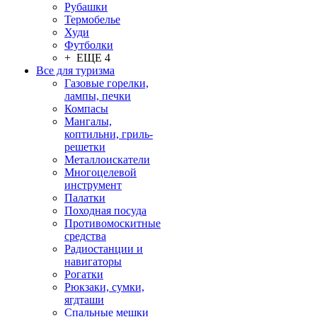
Рубашки
Термобелье
Худи
Футболки
+ ЕЩЕ 4
Все для туризма
Газовые горелки,
лампы, печки
Компасы
Мангалы,
коптильни, гриль-
решетки
Металлоискатели
Многоцелевой
инструмент
Палатки
Походная посуда
Противомоскитные
средства
Радиостанции и
навигаторы
Рогатки
Рюкзаки, сумки,
ягдташи
Спальные мешки