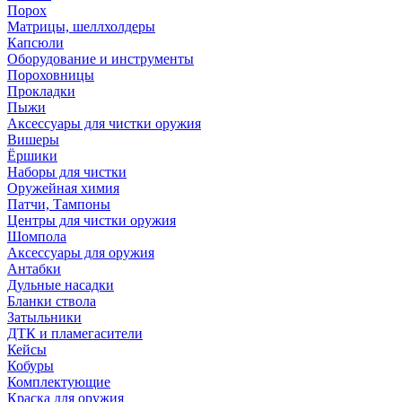
Порох
Матрицы, шеллхолдеры
Капсюли
Оборудование и инструменты
Пороховницы
Прокладки
Пыжи
Аксессуары для чистки оружия
Вишеры
Ёршики
Наборы для чистки
Оружейная химия
Патчи, Тампоны
Центры для чистки оружия
Шомпола
Аксессуары для оружия
Антабки
Дульные насадки
Бланки ствола
Затыльники
ДТК и пламегасители
Кейсы
Кобуры
Комплектующие
Краска для оружия