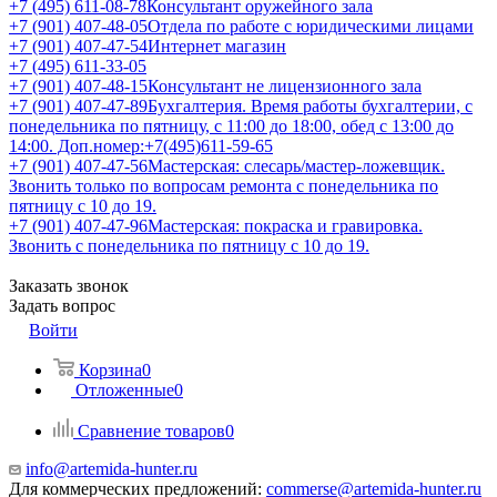
+7 (495) 611-08-78
Консультант оружейного зала
+7 (901) 407-48-05
Отдела по работе с юридическими лицами
+7 (901) 407-47-54
Интернет магазин
+7 (495) 611-33-05
+7 (901) 407-48-15
Консультант не лицензионного зала
+7 (901) 407-47-89
Бухгалтерия. Время работы бухгалтерии, с
понедельника по пятницу, с 11:00 до 18:00, обед с 13:00 до
14:00. Доп.номер:+7(495)611-59-65
+7 (901) 407-47-56
Мастерская: слесарь/мастер-ложевщик.
Звонить только по вопросам ремонта с понедельника по
пятницу с 10 до 19.
+7 (901) 407-47-96
Мастерская: покраска и гравировка.
Звонить с понедельника по пятницу с 10 до 19.
Заказать звонок
Задать вопрос
Войти
Корзина
0
Отложенные
0
Сравнение товаров
0
info@artemida-hunter.ru
Для коммерческих предложений:
commerse@artemida-hunter.ru