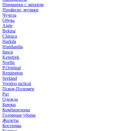
Приманки с запахом
Профили, муляжи
Чучела
Обувь
Aigle
Bekina
Chiruсa
Harkila
Huntlandia
Itasca
Kenetrek
Norfin
P.Original
Remington
Seeland
Voodoo tactical
Псков-Полимер
Рат
Одежда
Брюки
Комбинезоны
Головные уборы
Жилеты
Костюмы
Куртки