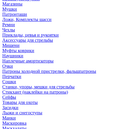
Магазины
Мушки
Патронташи
Ложи, Комплекты шасси
Ремни
Чехлы
Приклады, цевья и рукоятки
Аксессуары для стрельбы
Мишени
Муфты коврики
Наушники
Наплечные амортизаторы
Очки
Патроны холодной пристрелки, фальшпатроны
Перчатки
Сошки
Станки, упоры, мешки для стрельбы
Стикхант (наклейки на патроны)
Сейфы
Товары для охоты
Засидки
Лыжи и снегоступы
Манки
Маскировка
Маскхалаты