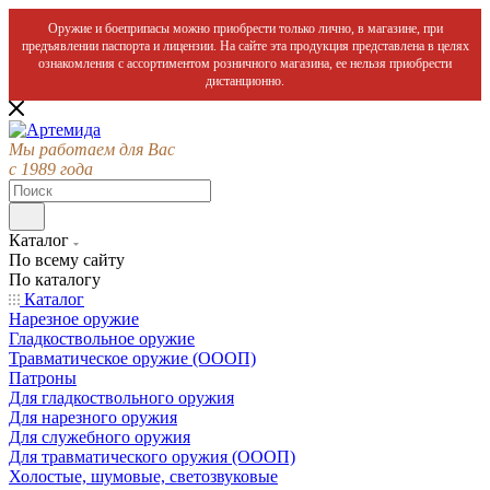
Оружие и боеприпасы можно приобрести только лично, в магазине, при
предъявлении паспорта и лицензии. На сайте эта продукция представлена в целях
ознакомления с ассортиментом розничного магазина, ее нельзя приобрести
дистанционно.
Мы работаем для Вас
с 1989 года
Каталог
По всему сайту
По каталогу
Каталог
Нарезное оружие
Гладкоствольное оружие
Травматическое оружие (ОООП)
Патроны
Для гладкоствольного оружия
Для нарезного оружия
Для служебного оружия
Для травматического оружия (ОООП)
Холостые, шумовые, светозвуковые