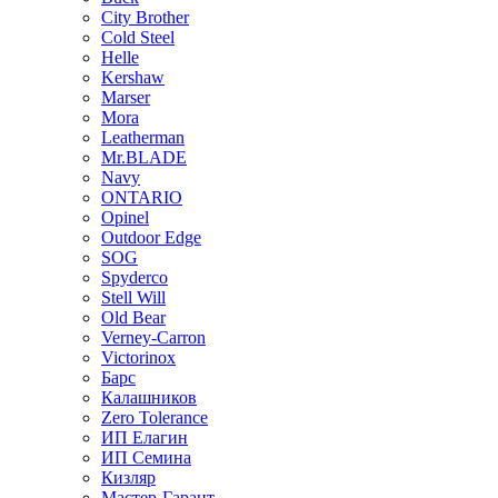
City Brother
Cold Steel
Helle
Kershaw
Marser
Mora
Leatherman
Mr.BLADE
Navy
ONTARIO
Opinel
Outdoor Edge
SOG
Spyderco
Stell Will
Old Bear
Verney-Carron
Victorinox
Барс
Калашников
Zero Tolerance
ИП Елагин
ИП Семина
Кизляр
Мастер-Гарант