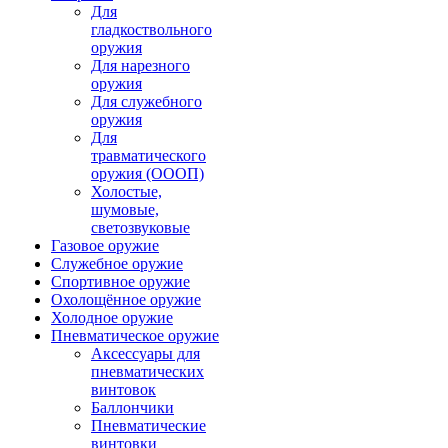
Для
гладкоствольного
оружия
Для нарезного
оружия
Для служебного
оружия
Для
травматического
оружия (ОООП)
Холостые,
шумовые,
светозвуковые
Газовое оружие
Служебное оружие
Спортивное оружие
Охолощённое оружие
Холодное оружие
Пневматическое оружие
Аксессуары для
пневматических
винтовок
Баллончики
Пневматические
винтовки