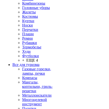
Комбинезоны
Головные уборы
Жилеты
Костюмы
Куртки
Носки
Перчатки
Плащи
Ремни
Рубашки
Термобелье
Худи
Футболки
+ ЕЩЕ 4
Все для туризма
Газовые горелки,
лампы, печки
Компасы
Мангалы,
коптильни, гриль-
решетки
Металлоискатели
Многоцелевой
инструмент
Палатки