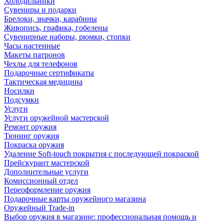
Холодильники
Сувениры и подарки
Брелоки, значки, карабины
Живопись, графика, гобелены
Сувенирные наборы, рюмки, стопки
Часы настенные
Макеты патронов
Чехлы для телефонов
Подарочные сертификаты
Тактическая медицина
Носилки
Подсумки
Услуги
Услуги оружейной мастерской
Ремонт оружия
Тюнинг оружия
Покраска оружия
Удаление Soft-touch покрытия с последующей покраской
Прейскурант мастерской
Дополнительные услуги
Комиссионный отдел
Переоформление оружия
Подарочные карты оружейного магазина
Оружейный Trade-in
Выбор оружия в магазине: профессиональная помощь и