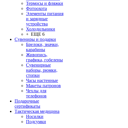
Термосы и фляжки
Фотоохота
Элементы питания
и зарядные
устройства
Холодильники
+ ЕЩЕ 6
Сувениры и подарки
Брелоки, значки,
карабины
Живопись,
графика, гобелены
Сувенирные
наборы, рюмки,
стопки
Часы настенные
Макеты патронов
Чехлы для
телефонов
Подарочные
сертификаты
Тактическая медицина
Носилки
Подсумки