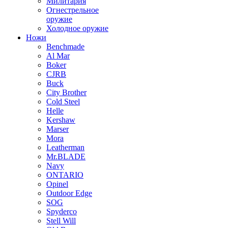
Милитария
Огнестрельное
оружие
Холодное оружие
Ножи
Benchmade
Al Mar
Boker
CJRB
Buck
City Brother
Cold Steel
Helle
Kershaw
Marser
Mora
Leatherman
Mr.BLADE
Navy
ONTARIO
Opinel
Outdoor Edge
SOG
Spyderco
Stell Will