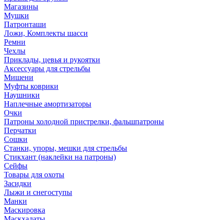
Магазины
Мушки
Патронташи
Ложи, Комплекты шасси
Ремни
Чехлы
Приклады, цевья и рукоятки
Аксессуары для стрельбы
Мишени
Муфты коврики
Наушники
Наплечные амортизаторы
Очки
Патроны холодной пристрелки, фальшпатроны
Перчатки
Сошки
Станки, упоры, мешки для стрельбы
Стикхант (наклейки на патроны)
Сейфы
Товары для охоты
Засидки
Лыжи и снегоступы
Манки
Маскировка
Маскхалаты