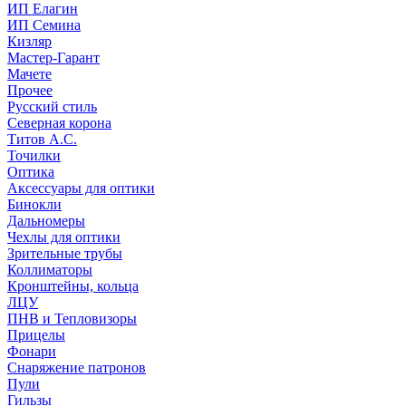
ИП Елагин
ИП Семина
Кизляр
Мастер-Гарант
Мачете
Прочее
Русский стиль
Северная корона
Титов А.С.
Точилки
Оптика
Аксессуары для оптики
Бинокли
Дальномеры
Чехлы для оптики
Зрительные трубы
Коллиматоры
Кронштейны, кольца
ЛЦУ
ПНВ и Тепловизоры
Прицелы
Фонари
Снаряжение патронов
Пули
Гильзы