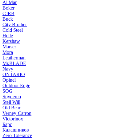
Al Mar
Boker
CJRB
Buck
City Brother
Cold Steel
Helle
Kershaw
Marser
Mora
Leatherman
Mr.BLADE
Navy
ONTARIO
Opinel
Outdoor Edge
SOG
Spyderco
Stell Will
Old Bear
Verney-Carron
Victorinox
Барс
Калашников
Zero Tolerance