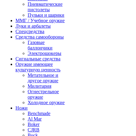
Пневматические
пистолеты
Пульки и шарики
ММГ / Учебное оружие
Луки и арбалеты
Спецсредства
Средства самообороны
Газовые
баллончики
Электрошокеры
Сигнальные средства
Оружие имеющее
культурную ценность
Метательное и
другое оружие
Милитария
Огнестрельное
оружие
Холодное оружие
Ножи
Benchmade
Al Mar
Boker
CJRB
Buck