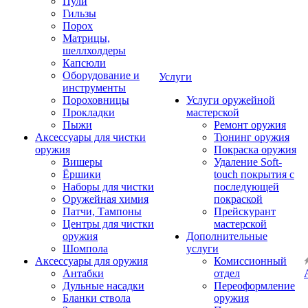
Пули
Гильзы
Порох
Матрицы,
шеллхолдеры
Капсюли
Оборудование и
Услуги
инструменты
Пороховницы
Услуги оружейной
Прокладки
мастерской
Пыжи
Ремонт оружия
Аксессуары для чистки
Тюнинг оружия
оружия
Покраска оружия
Вишеры
Удаление Soft-
Ёршики
touch покрытия с
Наборы для чистки
последующей
Оружейная химия
покраской
Патчи, Тампоны
Прейскурант
Центры для чистки
мастерской
оружия
Дополнительные
Шомпола
услуги
Аксессуары для оружия
Комиссионный
Антабки
отдел
Дульные насадки
Переоформление
Бланки ствола
оружия