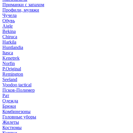
Приманки с запахом
Профили, муляжи
Чучела
Обувь
Aigle
Bekina
Chiruсa
Harkila
Huntlandia
Itasca
Kenetrek
Norfin
P.Original
Remington
Seeland
Voodoo tactical
Псков-Полимер
Рат
Одежда
Брюки
Комбинезоны
Головные уборы
Жилеты
Костюмы
Куртки