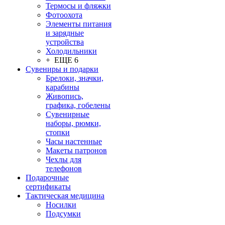
Термосы и фляжки
Фотоохота
Элементы питания
и зарядные
устройства
Холодильники
+ ЕЩЕ 6
Сувениры и подарки
Брелоки, значки,
карабины
Живопись,
графика, гобелены
Сувенирные
наборы, рюмки,
стопки
Часы настенные
Макеты патронов
Чехлы для
телефонов
Подарочные
сертификаты
Тактическая медицина
Носилки
Подсумки