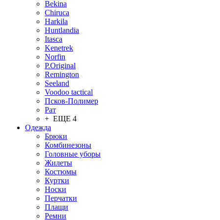
Bekina
Chiruсa
Harkila
Huntlandia
Itasca
Kenetrek
Norfin
P.Original
Remington
Seeland
Voodoo tactical
Псков-Полимер
Рат
+ ЕЩЕ 4
Одежда
Брюки
Комбинезоны
Головные уборы
Жилеты
Костюмы
Куртки
Носки
Перчатки
Плащи
Ремни