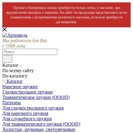
Оружие и боеприпасы можно приобрести только лично, в магазине, при
предъявлении паспорта и лицензии. На сайте эта продукция представлена в целях
ознакомления с ассортиментом розничного магазина, ее нельзя приобрести
дистанционно.
Мы работаем для Вас
с 1989 года
Каталог
По всему сайту
По каталогу
Каталог
Нарезное оружие
Гладкоствольное оружие
Травматическое оружие (ОООП)
Патроны
Для гладкоствольного оружия
Для нарезного оружия
Для служебного оружия
Для травматического оружия (ОООП)
Холостые, шумовые, светозвуковые