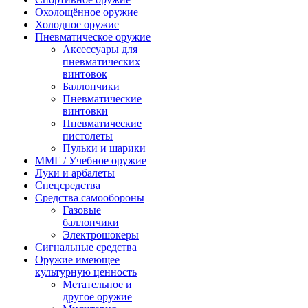
Охолощённое оружие
Холодное оружие
Пневматическое оружие
Аксессуары для
пневматических
винтовок
Баллончики
Пневматические
винтовки
Пневматические
пистолеты
Пульки и шарики
ММГ / Учебное оружие
Луки и арбалеты
Спецсредства
Средства самообороны
Газовые
баллончики
Электрошокеры
Сигнальные средства
Оружие имеющее
культурную ценность
Метательное и
другое оружие