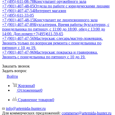
+7 (495) 611-08-78
Консультант оружейного зала
+7 (901) 407-48-05
Отдела по работе с юридическими лицами
+7 (901) 407-47-54
Интернет магазин
+7 (495) 611-33-05
+7 (901) 407-48-15
Консультант не лицензионного зала
+7 (901) 407-47-89
Бухгалтерия. Время работы бухгалтерии, с
понедельника по пятницу, с 11:00 до 18:00, обед с 13:00 до
14:00. Доп.номер:+7(495)611-59-65
+7 (901) 407-47-56
Мастерская: слесарь/мастер-ложевщик.
Звонить только по вопросам ремонта с понедельника по
пятницу с 10 до 19.
+7 (901) 407-47-96
Мастерская: покраска и гравировка.
Звонить с понедельника по пятницу с 10 до 19.
Заказать звонок
Задать вопрос
Войти
Корзина
0
Отложенные
0
Сравнение товаров
0
info@artemida-hunter.ru
Для коммерческих предложений:
commerse@artemida-hunter.ru