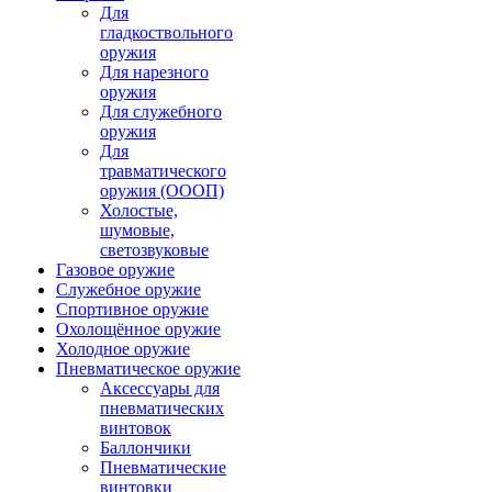
Для
гладкоствольного
оружия
Для нарезного
оружия
Для служебного
оружия
Для
травматического
оружия (ОООП)
Холостые,
шумовые,
светозвуковые
Газовое оружие
Служебное оружие
Спортивное оружие
Охолощённое оружие
Холодное оружие
Пневматическое оружие
Аксессуары для
пневматических
винтовок
Баллончики
Пневматические
винтовки