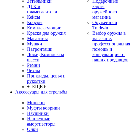
Затыльники
Подарочные
ДТК и
карты
пламегасители
оружейного
Кейсы
магазина
Кобуры
Оружейный
Комплектующие
Trade-in
Краска для оружия
Выбор оружия в
Магазины
магазине:
Мушки
профессиональная
Патронташи
помощь и
Ложи, Комплекты
консультация от
шасси
наших продавцов
Ремни
Чехлы
Приклады, цевья и
рукоятки
+ ЕЩЕ 6
Аксессуары для стрельбы
Мишени
Муфты коврики
Наушники
Наплечные
амортизаторы
Очки