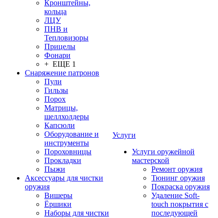
Кронштейны,
кольца
ЛЦУ
ПНВ и
Тепловизоры
Прицелы
Фонари
+ ЕЩЕ 1
Снаряжение патронов
Пули
Гильзы
Порох
Матрицы,
шеллхолдеры
Капсюли
Оборудование и
Услуги
инструменты
Пороховницы
Услуги оружейной
Прокладки
мастерской
Пыжи
Ремонт оружия
Аксессуары для чистки
Тюнинг оружия
оружия
Покраска оружия
Вишеры
Удаление Soft-
Ёршики
touch покрытия с
Наборы для чистки
последующей