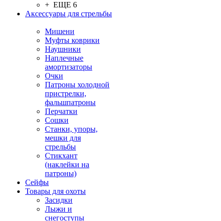
+ ЕЩЕ 6
Аксессуары для стрельбы
Мишени
Муфты коврики
Наушники
Наплечные
амортизаторы
Очки
Патроны холодной
пристрелки,
фальшпатроны
Перчатки
Сошки
Станки, упоры,
мешки для
стрельбы
Стикхант
(наклейки на
патроны)
Сейфы
Товары для охоты
Засидки
Лыжи и
снегоступы