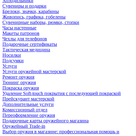
Холодильники
Сувениры и подарки
Брелоки, значки, карабины
Живопись, графика, гобелены
Сувенирные наборы, рюмки, стопки
Часы настенные
Макеты патронов
Чехлы для телефонов
Подарочные сертификаты
Тактическая медицина
Носилки
Подсумки
Услуги
Услуги оружейной мастерской
Ремонт оружия
Тюнинг оружия
Покраска оружия
Удаление Soft-touch покрытия с последующей покраской
Прейскурант мастерской
Дополнительные услуги
Комиссионный отдел
Переоформление оружия
Подарочные карты оружейного магазина
Оружейный Trade-in
Выбор оружия в магазине: профессиональная помощь и