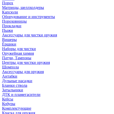
Порох
Матрицы, шеллхолдеры
Капсюли
Оборудование и инструменты
Пороховницы
Прокладки
Пыжи
Аксессуары для чистки оружия
Вишеры
Ёршики
Наборы для чистки
Оружейная химия
Патчи, Тампоны
Центры для чистки оружия
Шомпола
Аксессуары для оружия
Антабки
Дульные насадки
Бланки ствола
Затыльники
ДТК и пламегасители
Кейсы
Кобуры
Комплектующие
Краска для оружия