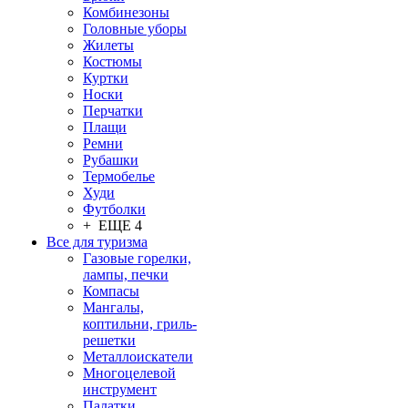
Комбинезоны
Головные уборы
Жилеты
Костюмы
Куртки
Носки
Перчатки
Плащи
Ремни
Рубашки
Термобелье
Худи
Футболки
+ ЕЩЕ 4
Все для туризма
Газовые горелки,
лампы, печки
Компасы
Мангалы,
коптильни, гриль-
решетки
Металлоискатели
Многоцелевой
инструмент
Палатки