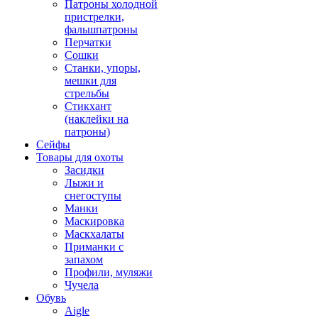
Патроны холодной
пристрелки,
фальшпатроны
Перчатки
Сошки
Станки, упоры,
мешки для
стрельбы
Стикхант
(наклейки на
патроны)
Сейфы
Товары для охоты
Засидки
Лыжи и
снегоступы
Манки
Маскировка
Маскхалаты
Приманки с
запахом
Профили, муляжи
Чучела
Обувь
Aigle