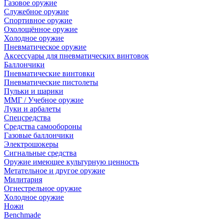
Газовое оружие
Служебное оружие
Спортивное оружие
Охолощённое оружие
Холодное оружие
Пневматическое оружие
Аксессуары для пневматических винтовок
Баллончики
Пневматические винтовки
Пневматические пистолеты
Пульки и шарики
ММГ / Учебное оружие
Луки и арбалеты
Спецсредства
Средства самообороны
Газовые баллончики
Электрошокеры
Сигнальные средства
Оружие имеющее культурную ценность
Метательное и другое оружие
Милитария
Огнестрельное оружие
Холодное оружие
Ножи
Benchmade