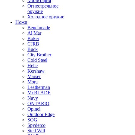
Милитария
Огнестрельное
оружие
Холодное оружие
Ножи
Benchmade
Al Mar
Boker
CJRB
Buck
City Brother
Cold Steel
Helle
Kershaw
Marser
Mora
Leatherman
Mr.BLADE
Navy
ONTARIO
Opinel
Outdoor Edge
SOG
Spyderco
Stell Will