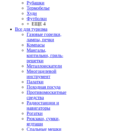
Рубашки
Термобелье
Худи
Футболки
+ ЕЩЕ 4
Все для туризма
Газовые горелки,
лампы, печки
Компасы
Мангалы,
коптильни, гриль-
решетки
Металлоискатели
Многоцелевой
инструмент
Палатки
Походная посуда
Противомоскитные
средства
Радиостанции и
навигаторы
Рогатки
Рюкзаки, сумки,
ягдташи
Спальные мешки