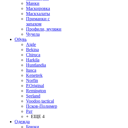
Манки
Маскировка
Маскхалаты
Приманки с
запахом
Профили, муляжи
Чучела
Обувь
Aigle
Bekina
Chiruсa
Harkila
Huntlandia
Itasca
Kenetrek
Norfin
P.Original
Remington
Seeland
Voodoo tactical
Псков-Полимер
Рат
+ ЕЩЕ 4
Одежда
Брюки