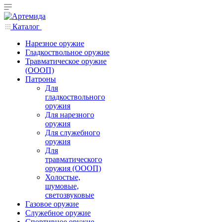
Каталог
Нарезное оружие
Гладкоствольное оружие
Травматическое оружие
(ОООП)
Патроны
Для
гладкоствольного
оружия
Для нарезного
оружия
Для служебного
оружия
Для
травматического
оружия (ОООП)
Холостые,
шумовые,
светозвуковые
Газовое оружие
Служебное оружие
Спортивное оружие