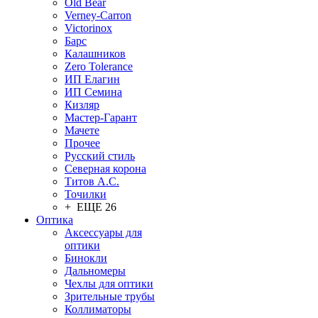
Old Bear
Verney-Carron
Victorinox
Барс
Калашников
Zero Tolerance
ИП Елагин
ИП Семина
Кизляр
Мастер-Гарант
Мачете
Прочее
Русский стиль
Северная корона
Титов А.С.
Точилки
+ ЕЩЕ 26
Оптика
Аксессуары для
оптики
Бинокли
Дальномеры
Чехлы для оптики
Зрительные трубы
Коллиматоры