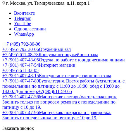
г. Москва, ул. Тимирязевская, д.11, корп.1
Вконтакте
Telegram
YouTube
Одноклассники
WhatsApp
+7 (495) 792-30-06
+7 (495) 792-30-06
Оружейный зал
+7 (495) 611-08-78
Консультант оружейного зала
+7 (901) 407-48-05
Отдела по работе с юридическими лицами
+7 (901) 407-47-54
Интернет магазин
+7 (495) 611-33-05
+7 (901) 407-48-15
Консультант не лицензионного зала
+7 (901) 407-47-89
Бухгалтерия. Время работы бухгалтерии, с
понедельника по пятницу, с 11:00 до 18:00, обед с 13:00 до
14:00. Доп.номер:+7(495)611-59-65
+7 (901) 407-47-56
Мастерская: слесарь/мастер-ложевщик.
Звонить только по вопросам ремонта с понедельника по
пятницу с 10 до 19.
+7 (901) 407-47-96
Мастерская: покраска и гравировка.
Звонить с понедельника по пятницу с 10 до 19.
Заказать звонок