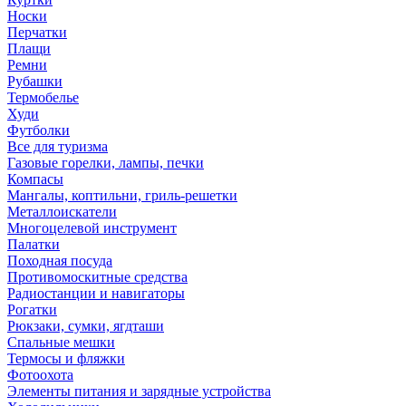
Носки
Перчатки
Плащи
Ремни
Рубашки
Термобелье
Худи
Футболки
Все для туризма
Газовые горелки, лампы, печки
Компасы
Мангалы, коптильни, гриль-решетки
Металлоискатели
Многоцелевой инструмент
Палатки
Походная посуда
Противомоскитные средства
Радиостанции и навигаторы
Рогатки
Рюкзаки, сумки, ягдташи
Спальные мешки
Термосы и фляжки
Фотоохота
Элементы питания и зарядные устройства