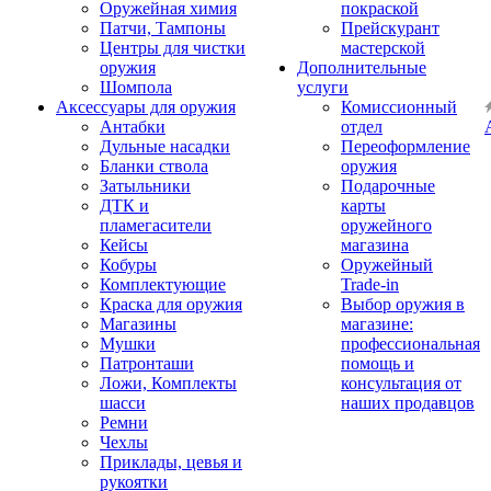
Оружейная химия
покраской
Патчи, Тампоны
Прейскурант
Центры для чистки
мастерской
оружия
Дополнительные
Шомпола
услуги
Аксессуары для оружия
Комиссионный
Антабки
отдел
Дульные насадки
Переоформление
Бланки ствола
оружия
Затыльники
Подарочные
ДТК и
карты
пламегасители
оружейного
Кейсы
магазина
Кобуры
Оружейный
Комплектующие
Trade-in
Краска для оружия
Выбор оружия в
Магазины
магазине:
Мушки
профессиональная
Патронташи
помощь и
Ложи, Комплекты
консультация от
шасси
наших продавцов
Ремни
Чехлы
Приклады, цевья и
рукоятки