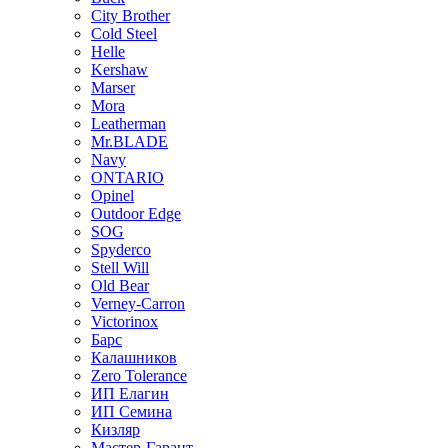
City Brother
Cold Steel
Helle
Kershaw
Marser
Mora
Leatherman
Mr.BLADE
Navy
ONTARIO
Opinel
Outdoor Edge
SOG
Spyderco
Stell Will
Old Bear
Verney-Carron
Victorinox
Барс
Калашников
Zero Tolerance
ИП Елагин
ИП Семина
Кизляр
Мастер-Гарант