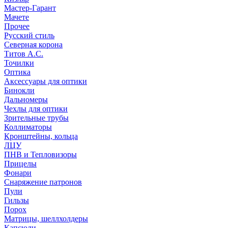
Мастер-Гарант
Мачете
Прочее
Русский стиль
Северная корона
Титов А.С.
Точилки
Оптика
Аксессуары для оптики
Бинокли
Дальномеры
Чехлы для оптики
Зрительные трубы
Коллиматоры
Кронштейны, кольца
ЛЦУ
ПНВ и Тепловизоры
Прицелы
Фонари
Снаряжение патронов
Пули
Гильзы
Порох
Матрицы, шеллхолдеры
Капсюли