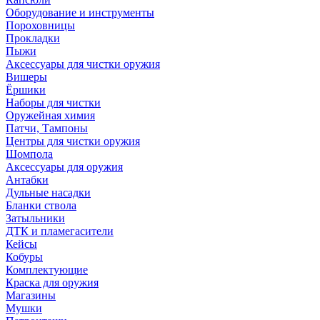
Оборудование и инструменты
Пороховницы
Прокладки
Пыжи
Аксессуары для чистки оружия
Вишеры
Ёршики
Наборы для чистки
Оружейная химия
Патчи, Тампоны
Центры для чистки оружия
Шомпола
Аксессуары для оружия
Антабки
Дульные насадки
Бланки ствола
Затыльники
ДТК и пламегасители
Кейсы
Кобуры
Комплектующие
Краска для оружия
Магазины
Мушки