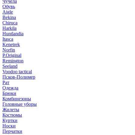
Чучела
Обувь
Aigle
Bekina
Chiruсa
Harkila
Huntlandia
Itasca
Kenetrek
Norfin
P.Original
Remington
Seeland
Voodoo tactical
Псков-Полимер
Рат
Одежда
Брюки
Комбинезоны
Головные уборы
Жилеты
Костюмы
Куртки
Носки
Перчатки