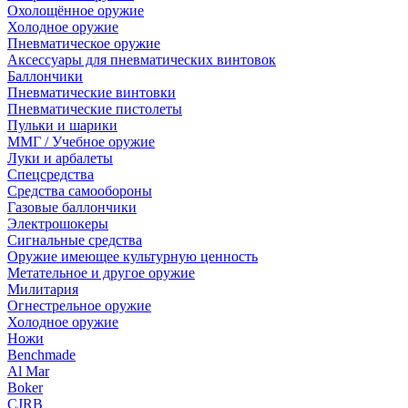
Охолощённое оружие
Холодное оружие
Пневматическое оружие
Аксессуары для пневматических винтовок
Баллончики
Пневматические винтовки
Пневматические пистолеты
Пульки и шарики
ММГ / Учебное оружие
Луки и арбалеты
Спецсредства
Средства самообороны
Газовые баллончики
Электрошокеры
Сигнальные средства
Оружие имеющее культурную ценность
Метательное и другое оружие
Милитария
Огнестрельное оружие
Холодное оружие
Ножи
Benchmade
Al Mar
Boker
CJRB