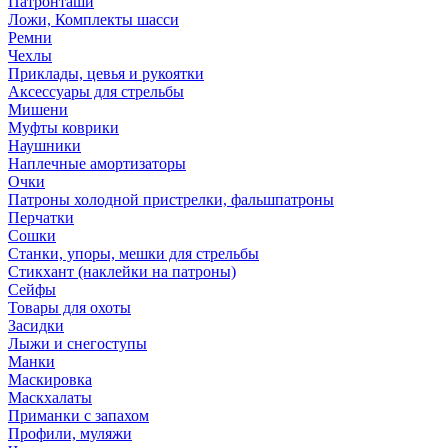
Патронташи
Ложи, Комплекты шасси
Ремни
Чехлы
Приклады, цевья и рукоятки
Аксессуары для стрельбы
Мишени
Муфты коврики
Наушники
Наплечные амортизаторы
Очки
Патроны холодной пристрелки, фальшпатроны
Перчатки
Сошки
Станки, упоры, мешки для стрельбы
Стикхант (наклейки на патроны)
Сейфы
Товары для охоты
Засидки
Лыжи и снегоступы
Манки
Маскировка
Маскхалаты
Приманки с запахом
Профили, муляжи