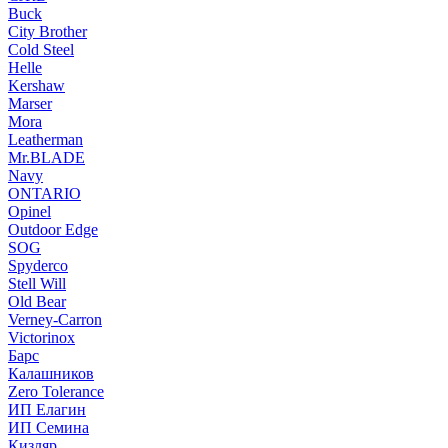
Buck
City Brother
Cold Steel
Helle
Kershaw
Marser
Mora
Leatherman
Mr.BLADE
Navy
ONTARIO
Opinel
Outdoor Edge
SOG
Spyderco
Stell Will
Old Bear
Verney-Carron
Victorinox
Барс
Калашников
Zero Tolerance
ИП Елагин
ИП Семина
Кизляр