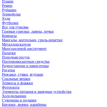
Плащи
Ремни
Рубашки
Термобелье
Худи
Футболки
Все для туризма
Газовые горелки, лампы, печки
Компасы
Мангалы, коптильни, гриль-решетки
Металлоискатели
Многоцелевой инструмент
Палатки
Походная посуда
Противомоскитные средства
Радиостанции и навигаторы
Рогатки
Рюкзаки, сумки, ягдташи
Спальные мешки
Термосы и фляжки
Фотоохота
Элементы питания и зарядные устройства
Холодильники
Сувениры и подарки
Брелоки, значки, карабины