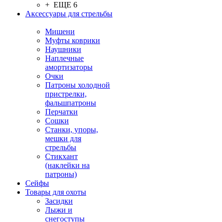
+ ЕЩЕ 6
Аксессуары для стрельбы
Мишени
Муфты коврики
Наушники
Наплечные
амортизаторы
Очки
Патроны холодной
пристрелки,
фальшпатроны
Перчатки
Сошки
Станки, упоры,
мешки для
стрельбы
Стикхант
(наклейки на
патроны)
Сейфы
Товары для охоты
Засидки
Лыжи и
снегоступы