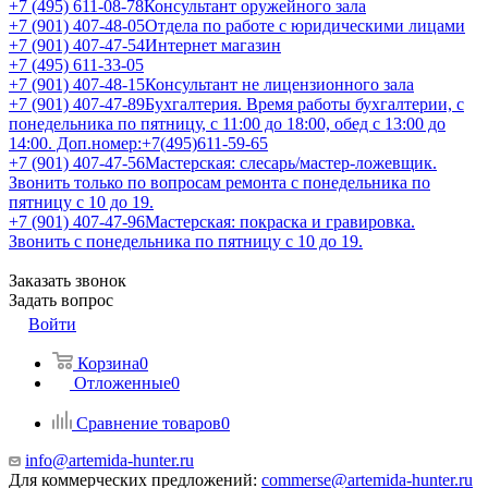
+7 (495) 611-08-78
Консультант оружейного зала
+7 (901) 407-48-05
Отдела по работе с юридическими лицами
+7 (901) 407-47-54
Интернет магазин
+7 (495) 611-33-05
+7 (901) 407-48-15
Консультант не лицензионного зала
+7 (901) 407-47-89
Бухгалтерия. Время работы бухгалтерии, с
понедельника по пятницу, с 11:00 до 18:00, обед с 13:00 до
14:00. Доп.номер:+7(495)611-59-65
+7 (901) 407-47-56
Мастерская: слесарь/мастер-ложевщик.
Звонить только по вопросам ремонта с понедельника по
пятницу с 10 до 19.
+7 (901) 407-47-96
Мастерская: покраска и гравировка.
Звонить с понедельника по пятницу с 10 до 19.
Заказать звонок
Задать вопрос
Войти
Корзина
0
Отложенные
0
Сравнение товаров
0
info@artemida-hunter.ru
Для коммерческих предложений:
commerse@artemida-hunter.ru