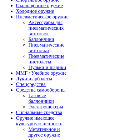
Охолощённое оружие
Холодное оружие
Пневматическое оружие
Аксессуары для
пневматических
винтовок
Баллончики
Пневматические
винтовки
Пневматические
пистолеты
Пульки и шарики
ММГ / Учебное оружие
Луки и арбалеты
Спецсредства
Средства самообороны
Газовые
баллончики
Электрошокеры
Сигнальные средства
Оружие имеющее
культурную ценность
Метательное и
другое оружие