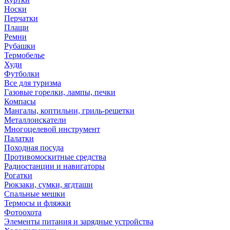
Носки
Перчатки
Плащи
Ремни
Рубашки
Термобелье
Худи
Футболки
Все для туризма
Газовые горелки, лампы, печки
Компасы
Мангалы, коптильни, гриль-решетки
Металлоискатели
Многоцелевой инструмент
Палатки
Походная посуда
Противомоскитные средства
Радиостанции и навигаторы
Рогатки
Рюкзаки, сумки, ягдташи
Спальные мешки
Термосы и фляжки
Фотоохота
Элементы питания и зарядные устройства