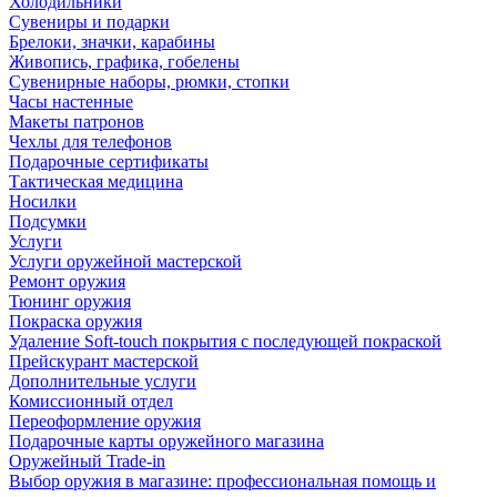
Холодильники
Сувениры и подарки
Брелоки, значки, карабины
Живопись, графика, гобелены
Сувенирные наборы, рюмки, стопки
Часы настенные
Макеты патронов
Чехлы для телефонов
Подарочные сертификаты
Тактическая медицина
Носилки
Подсумки
Услуги
Услуги оружейной мастерской
Ремонт оружия
Тюнинг оружия
Покраска оружия
Удаление Soft-touch покрытия с последующей покраской
Прейскурант мастерской
Дополнительные услуги
Комиссионный отдел
Переоформление оружия
Подарочные карты оружейного магазина
Оружейный Trade-in
Выбор оружия в магазине: профессиональная помощь и