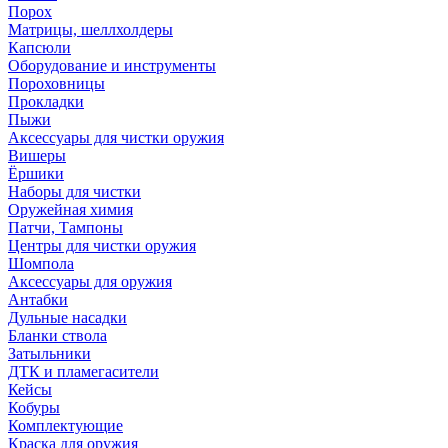
Порох
Матрицы, шеллхолдеры
Капсюли
Оборудование и инструменты
Пороховницы
Прокладки
Пыжи
Аксессуары для чистки оружия
Вишеры
Ёршики
Наборы для чистки
Оружейная химия
Патчи, Тампоны
Центры для чистки оружия
Шомпола
Аксессуары для оружия
Антабки
Дульные насадки
Бланки ствола
Затыльники
ДТК и пламегасители
Кейсы
Кобуры
Комплектующие
Краска для оружия