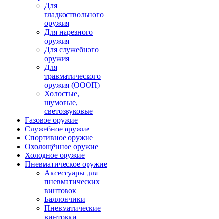
Для
гладкоствольного
оружия
Для нарезного
оружия
Для служебного
оружия
Для
травматического
оружия (ОООП)
Холостые,
шумовые,
светозвуковые
Газовое оружие
Служебное оружие
Спортивное оружие
Охолощённое оружие
Холодное оружие
Пневматическое оружие
Аксессуары для
пневматических
винтовок
Баллончики
Пневматические
винтовки