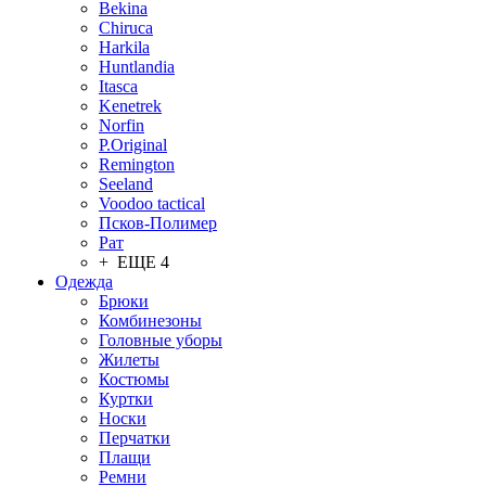
Bekina
Chiruсa
Harkila
Huntlandia
Itasca
Kenetrek
Norfin
P.Original
Remington
Seeland
Voodoo tactical
Псков-Полимер
Рат
+ ЕЩЕ 4
Одежда
Брюки
Комбинезоны
Головные уборы
Жилеты
Костюмы
Куртки
Носки
Перчатки
Плащи
Ремни