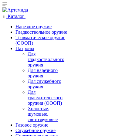
Каталог
Нарезное оружие
Гладкоствольное оружие
Травматическое оружие
(ОООП)
Патроны
Для
гладкоствольного
оружия
Для нарезного
оружия
Для служебного
оружия
Для
травматического
оружия (ОООП)
Холостые,
шумовые,
светозвуковые
Газовое оружие
Служебное оружие
Спортивное оружие