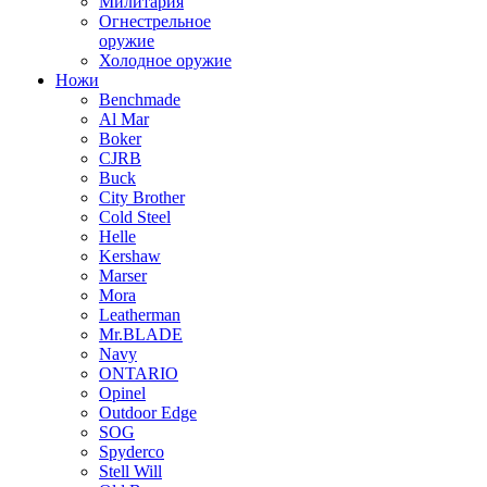
Милитария
Огнестрельное
оружие
Холодное оружие
Ножи
Benchmade
Al Mar
Boker
CJRB
Buck
City Brother
Cold Steel
Helle
Kershaw
Marser
Mora
Leatherman
Mr.BLADE
Navy
ONTARIO
Opinel
Outdoor Edge
SOG
Spyderco
Stell Will