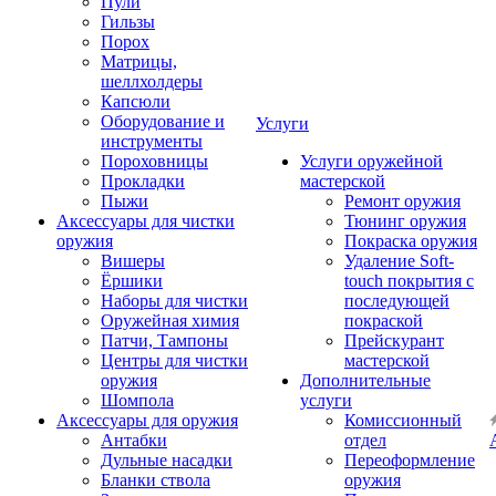
Пули
Гильзы
Порох
Матрицы,
шеллхолдеры
Капсюли
Оборудование и
Услуги
инструменты
Пороховницы
Услуги оружейной
Прокладки
мастерской
Пыжи
Ремонт оружия
Аксессуары для чистки
Тюнинг оружия
оружия
Покраска оружия
Вишеры
Удаление Soft-
Ёршики
touch покрытия с
Наборы для чистки
последующей
Оружейная химия
покраской
Патчи, Тампоны
Прейскурант
Центры для чистки
мастерской
оружия
Дополнительные
Шомпола
услуги
Аксессуары для оружия
Комиссионный
Антабки
отдел
Дульные насадки
Переоформление
Бланки ствола
оружия