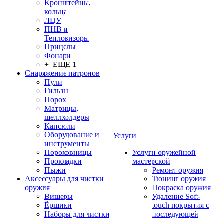
Кронштейны,
кольца
ЛЦУ
ПНВ и
Тепловизоры
Прицелы
Фонари
+ ЕЩЕ 1
Снаряжение патронов
Пули
Гильзы
Порох
Матрицы,
шеллхолдеры
Капсюли
Оборудование и
Услуги
инструменты
Пороховницы
Услуги оружейной
Прокладки
мастерской
Пыжи
Ремонт оружия
Аксессуары для чистки
Тюнинг оружия
оружия
Покраска оружия
Вишеры
Удаление Soft-
Ёршики
touch покрытия с
Наборы для чистки
последующей