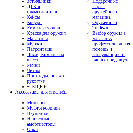
Затыльники
Подарочные
ДТК и
карты
пламегасители
оружейного
Кейсы
магазина
Кобуры
Оружейный
Комплектующие
Trade-in
Краска для оружия
Выбор оружия в
Магазины
магазине:
Мушки
профессиональная
Патронташи
помощь и
Ложи, Комплекты
консультация от
шасси
наших продавцов
Ремни
Чехлы
Приклады, цевья и
рукоятки
+ ЕЩЕ 6
Аксессуары для стрельбы
Мишени
Муфты коврики
Наушники
Наплечные
амортизаторы
Очки