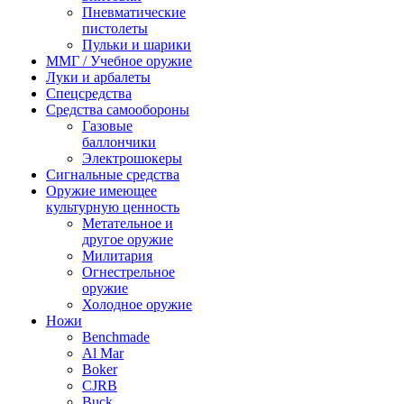
Пневматические
пистолеты
Пульки и шарики
ММГ / Учебное оружие
Луки и арбалеты
Спецсредства
Средства самообороны
Газовые
баллончики
Электрошокеры
Сигнальные средства
Оружие имеющее
культурную ценность
Метательное и
другое оружие
Милитария
Огнестрельное
оружие
Холодное оружие
Ножи
Benchmade
Al Mar
Boker
CJRB
Buck