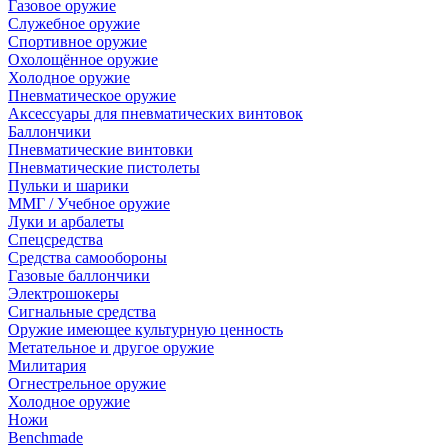
Газовое оружие
Служебное оружие
Спортивное оружие
Охолощённое оружие
Холодное оружие
Пневматическое оружие
Аксессуары для пневматических винтовок
Баллончики
Пневматические винтовки
Пневматические пистолеты
Пульки и шарики
ММГ / Учебное оружие
Луки и арбалеты
Спецсредства
Средства самообороны
Газовые баллончики
Электрошокеры
Сигнальные средства
Оружие имеющее культурную ценность
Метательное и другое оружие
Милитария
Огнестрельное оружие
Холодное оружие
Ножи
Benchmade