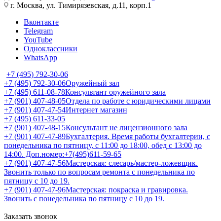
г. Москва, ул. Тимирязевская, д.11, корп.1
Вконтакте
Telegram
YouTube
Одноклассники
WhatsApp
+7 (495) 792-30-06
+7 (495) 792-30-06
Оружейный зал
+7 (495) 611-08-78
Консультант оружейного зала
+7 (901) 407-48-05
Отдела по работе с юридическими лицами
+7 (901) 407-47-54
Интернет магазин
+7 (495) 611-33-05
+7 (901) 407-48-15
Консультант не лицензионного зала
+7 (901) 407-47-89
Бухгалтерия. Время работы бухгалтерии, с
понедельника по пятницу, с 11:00 до 18:00, обед с 13:00 до
14:00. Доп.номер:+7(495)611-59-65
+7 (901) 407-47-56
Мастерская: слесарь/мастер-ложевщик.
Звонить только по вопросам ремонта с понедельника по
пятницу с 10 до 19.
+7 (901) 407-47-96
Мастерская: покраска и гравировка.
Звонить с понедельника по пятницу с 10 до 19.
Заказать звонок