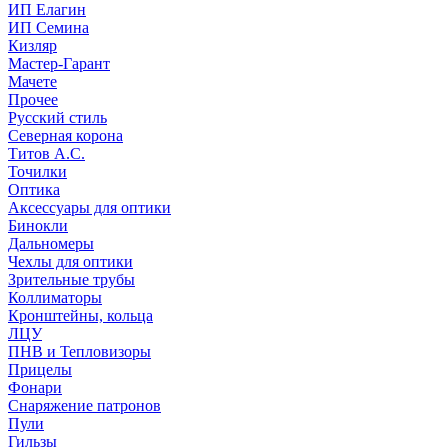
ИП Елагин
ИП Семина
Кизляр
Мастер-Гарант
Мачете
Прочее
Русский стиль
Северная корона
Титов А.С.
Точилки
Оптика
Аксессуары для оптики
Бинокли
Дальномеры
Чехлы для оптики
Зрительные трубы
Коллиматоры
Кронштейны, кольца
ЛЦУ
ПНВ и Тепловизоры
Прицелы
Фонари
Снаряжение патронов
Пули
Гильзы