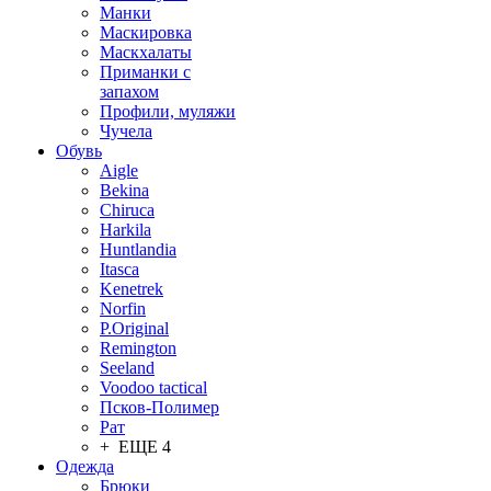
Манки
Маскировка
Маскхалаты
Приманки с
запахом
Профили, муляжи
Чучела
Обувь
Aigle
Bekina
Chiruсa
Harkila
Huntlandia
Itasca
Kenetrek
Norfin
P.Original
Remington
Seeland
Voodoo tactical
Псков-Полимер
Рат
+ ЕЩЕ 4
Одежда
Брюки