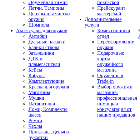
Оружейная химия
покраской
Патчи, Тампоны
Прейскурант
Центры для чистки
мастерской
оружия
Дополнительные
Шомпола
услуги
Аксессуары для оружия
Комиссионный
Антабки
отдел
Дульные насадки
Переоформление
Бланки ствола
оружия
Затыльники
Подарочные
ДТК и
карты
пламегасители
оружейного
Кейсы
магазина
Кобуры
Оружейный
Комплектующие
Trade-in
Краска для оружия
Выбор оружия в
Магазины
магазине:
Мушки
профессиональная
Патронташи
помощь и
Ложи, Комплекты
консультация от
шасси
наших продавцов
Ремни
Чехлы
Приклады, цевья и
рукоятки