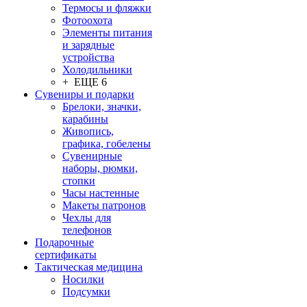
Термосы и фляжки
Фотоохота
Элементы питания
и зарядные
устройства
Холодильники
+ ЕЩЕ 6
Сувениры и подарки
Брелоки, значки,
карабины
Живопись,
графика, гобелены
Сувенирные
наборы, рюмки,
стопки
Часы настенные
Макеты патронов
Чехлы для
телефонов
Подарочные
сертификаты
Тактическая медицина
Носилки
Подсумки