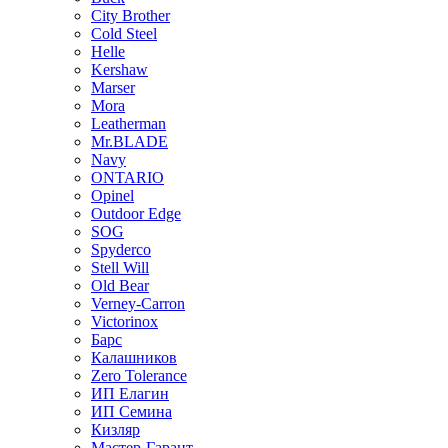
City Brother
Cold Steel
Helle
Kershaw
Marser
Mora
Leatherman
Mr.BLADE
Navy
ONTARIO
Opinel
Outdoor Edge
SOG
Spyderco
Stell Will
Old Bear
Verney-Carron
Victorinox
Барс
Калашников
Zero Tolerance
ИП Елагин
ИП Семина
Кизляр
Мастер-Гарант