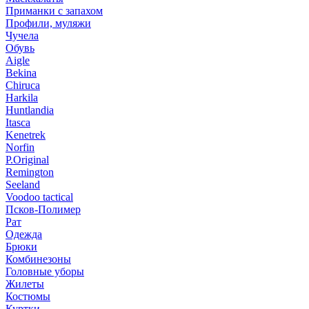
Приманки с запахом
Профили, муляжи
Чучела
Обувь
Aigle
Bekina
Chiruсa
Harkila
Huntlandia
Itasca
Kenetrek
Norfin
P.Original
Remington
Seeland
Voodoo tactical
Псков-Полимер
Рат
Одежда
Брюки
Комбинезоны
Головные уборы
Жилеты
Костюмы
Куртки