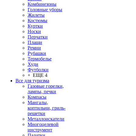
Комбинезоны
Головные уборы
Жилеты
Костюмы
Куртки
Носки
Перчатки
Плащи
Ремни
Рубашки
Термобелье
Худи
Футболки
+ ЕЩЕ 4
Все для туризма
Газовые горелки,
лампы, печки
Компасы
Мангалы,
коптильни, гриль-
решетки
Металлоискатели
Многоцелевой
инструмент
Палатки