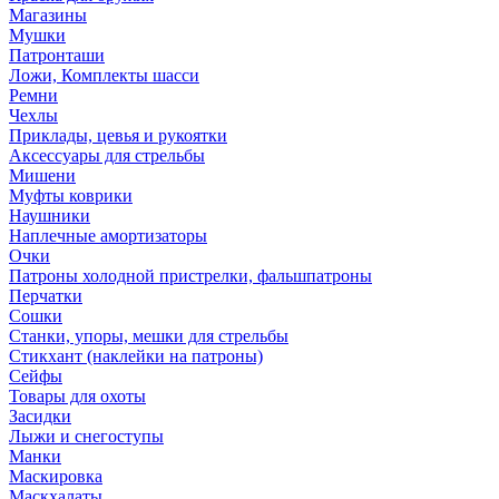
Магазины
Мушки
Патронташи
Ложи, Комплекты шасси
Ремни
Чехлы
Приклады, цевья и рукоятки
Аксессуары для стрельбы
Мишени
Муфты коврики
Наушники
Наплечные амортизаторы
Очки
Патроны холодной пристрелки, фальшпатроны
Перчатки
Сошки
Станки, упоры, мешки для стрельбы
Стикхант (наклейки на патроны)
Сейфы
Товары для охоты
Засидки
Лыжи и снегоступы
Манки
Маскировка
Маскхалаты