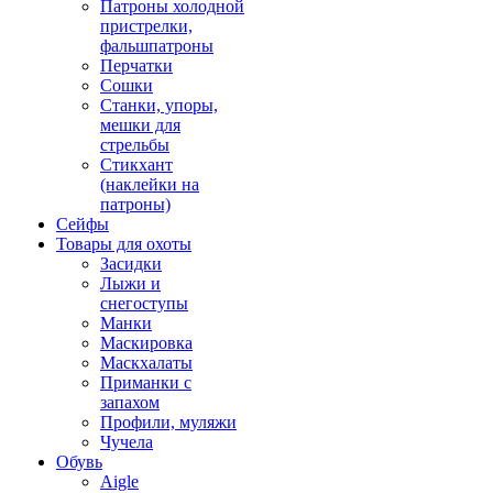
Патроны холодной
пристрелки,
фальшпатроны
Перчатки
Сошки
Станки, упоры,
мешки для
стрельбы
Стикхант
(наклейки на
патроны)
Сейфы
Товары для охоты
Засидки
Лыжи и
снегоступы
Манки
Маскировка
Маскхалаты
Приманки с
запахом
Профили, муляжи
Чучела
Обувь
Aigle