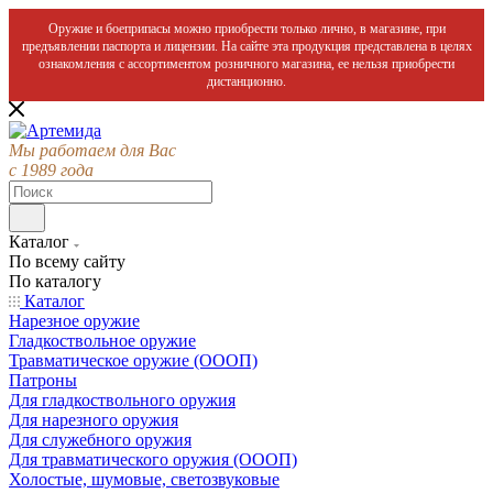
Оружие и боеприпасы можно приобрести только лично, в магазине, при
предъявлении паспорта и лицензии. На сайте эта продукция представлена в целях
ознакомления с ассортиментом розничного магазина, ее нельзя приобрести
дистанционно.
Мы работаем для Вас
с 1989 года
Каталог
По всему сайту
По каталогу
Каталог
Нарезное оружие
Гладкоствольное оружие
Травматическое оружие (ОООП)
Патроны
Для гладкоствольного оружия
Для нарезного оружия
Для служебного оружия
Для травматического оружия (ОООП)
Холостые, шумовые, светозвуковые