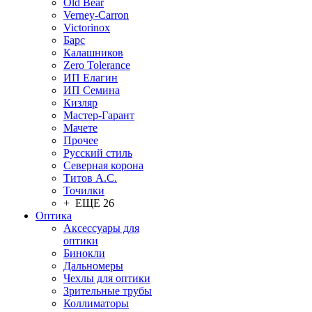
Old Bear
Verney-Carron
Victorinox
Барс
Калашников
Zero Tolerance
ИП Елагин
ИП Семина
Кизляр
Мастер-Гарант
Мачете
Прочее
Русский стиль
Северная корона
Титов А.С.
Точилки
+ ЕЩЕ 26
Оптика
Аксессуары для
оптики
Бинокли
Дальномеры
Чехлы для оптики
Зрительные трубы
Коллиматоры