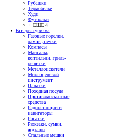
Рубашки
Термобелье
Худи
Футболки
+ ЕЩЕ 4
Все для туризма
Газовые горелки,
лампы, печки
Компасы
Мангалы,
коптильни, гриль-
решетки
Металлоискатели
Многоцелевой
инструмент
Палатки
Походная посуда
Противомоскитные
средства
Радиостанции и
навигаторы
Рогатки
Рюкзаки, сумки,
ягдташи
Спальные мешки