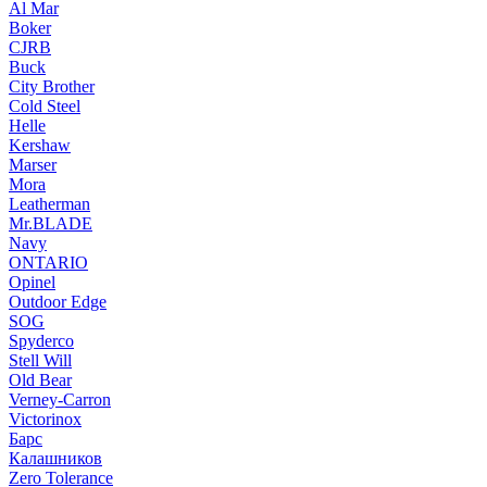
Al Mar
Boker
CJRB
Buck
City Brother
Cold Steel
Helle
Kershaw
Marser
Mora
Leatherman
Mr.BLADE
Navy
ONTARIO
Opinel
Outdoor Edge
SOG
Spyderco
Stell Will
Old Bear
Verney-Carron
Victorinox
Барс
Калашников
Zero Tolerance