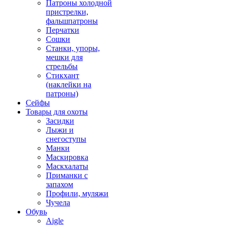
Патроны холодной
пристрелки,
фальшпатроны
Перчатки
Сошки
Станки, упоры,
мешки для
стрельбы
Стикхант
(наклейки на
патроны)
Сейфы
Товары для охоты
Засидки
Лыжи и
снегоступы
Манки
Маскировка
Маскхалаты
Приманки с
запахом
Профили, муляжи
Чучела
Обувь
Aigle