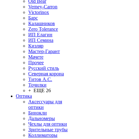
Old Bear
Verney-Carron
Victorinox
Барс
Калашников
Zero Tolerance
ИП Елагин
ИП Семина
Кизляр
Мастер-Гарант
Мачете
Прочее
Русский стиль
Северная корона
Титов А.С.
Точилки
+ ЕЩЕ 26
Оптика
Аксессуары для
оптики
Бинокли
Дальномеры
Чехлы для оптики
Зрительные трубы
Коллиматоры