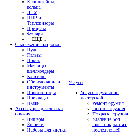
Кронштейны,
кольца
ЛЦУ
ПНВ и
Тепловизоры
Прицелы
Фонари
+ ЕЩЕ 1
Снаряжение патронов
Пули
Гильзы
Порох
Матрицы,
шеллхолдеры
Капсюли
Оборудование и
Услуги
инструменты
Пороховницы
Услуги оружейной
Прокладки
мастерской
Пыжи
Ремонт оружия
Аксессуары для чистки
Тюнинг оружия
оружия
Покраска оружия
Вишеры
Удаление Soft-
Ёршики
touch покрытия с
Наборы для чистки
последующей