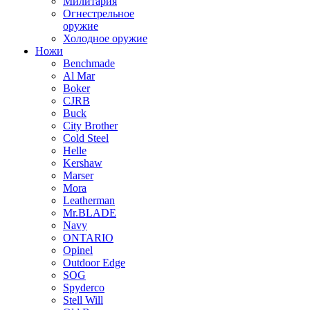
Милитария
Огнестрельное
оружие
Холодное оружие
Ножи
Benchmade
Al Mar
Boker
CJRB
Buck
City Brother
Cold Steel
Helle
Kershaw
Marser
Mora
Leatherman
Mr.BLADE
Navy
ONTARIO
Opinel
Outdoor Edge
SOG
Spyderco
Stell Will