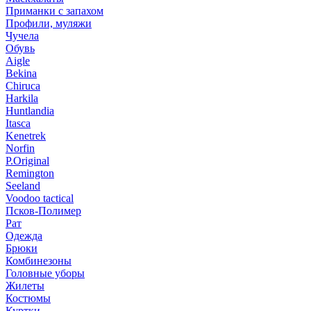
Приманки с запахом
Профили, муляжи
Чучела
Обувь
Aigle
Bekina
Chiruсa
Harkila
Huntlandia
Itasca
Kenetrek
Norfin
P.Original
Remington
Seeland
Voodoo tactical
Псков-Полимер
Рат
Одежда
Брюки
Комбинезоны
Головные уборы
Жилеты
Костюмы
Куртки