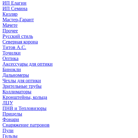
ИП Елагин
ИП Семина
Кизляр
Мастер-Гарант
Мачете
Прочее
Русский стиль
Северная корона
Титов А.С.
Точилки
Оптика
Аксессуары для оптики
Бинокли
Дальномеры
Чехлы для оптики
Зрительные трубы
Коллиматоры
Кронштейны, кольца
ЛЦУ
ПНВ и Тепловизоры
Прицелы
Фонари
Снаряжение патронов
Пули
Гильзы