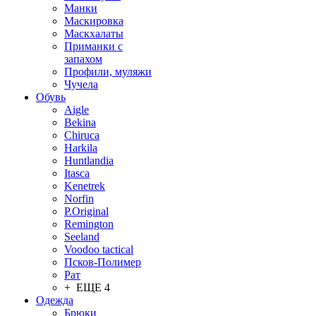
Манки
Маскировка
Маскхалаты
Приманки с
запахом
Профили, муляжи
Чучела
Обувь
Aigle
Bekina
Chiruсa
Harkila
Huntlandia
Itasca
Kenetrek
Norfin
P.Original
Remington
Seeland
Voodoo tactical
Псков-Полимер
Рат
+ ЕЩЕ 4
Одежда
Брюки