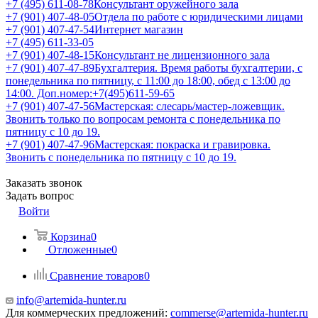
+7 (495) 611-08-78
Консультант оружейного зала
+7 (901) 407-48-05
Отдела по работе с юридическими лицами
+7 (901) 407-47-54
Интернет магазин
+7 (495) 611-33-05
+7 (901) 407-48-15
Консультант не лицензионного зала
+7 (901) 407-47-89
Бухгалтерия. Время работы бухгалтерии, с
понедельника по пятницу, с 11:00 до 18:00, обед с 13:00 до
14:00. Доп.номер:+7(495)611-59-65
+7 (901) 407-47-56
Мастерская: слесарь/мастер-ложевщик.
Звонить только по вопросам ремонта с понедельника по
пятницу с 10 до 19.
+7 (901) 407-47-96
Мастерская: покраска и гравировка.
Звонить с понедельника по пятницу с 10 до 19.
Заказать звонок
Задать вопрос
Войти
Корзина
0
Отложенные
0
Сравнение товаров
0
info@artemida-hunter.ru
Для коммерческих предложений:
commerse@artemida-hunter.ru