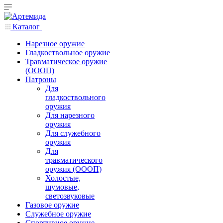
Каталог
Нарезное оружие
Гладкоствольное оружие
Травматическое оружие
(ОООП)
Патроны
Для
гладкоствольного
оружия
Для нарезного
оружия
Для служебного
оружия
Для
травматического
оружия (ОООП)
Холостые,
шумовые,
светозвуковые
Газовое оружие
Служебное оружие
Спортивное оружие