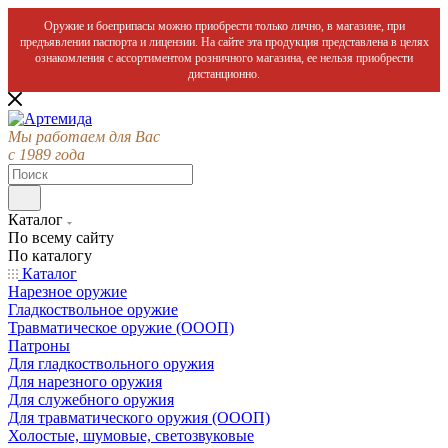
Оружие и боеприпасы можно приобрести только лично, в магазине, при
предъявлении паспорта и лицензии. На сайте эта продукция представлена в целях
ознакомления с ассортиментом розничного магазина, ее нельзя приобрести
дистанционно.
Мы работаем для Вас
с 1989 года
Каталог
По всему сайту
По каталогу
Каталог
Нарезное оружие
Гладкоствольное оружие
Травматическое оружие (ОООП)
Патроны
Для гладкоствольного оружия
Для нарезного оружия
Для служебного оружия
Для травматического оружия (ОООП)
Холостые, шумовые, светозвуковые