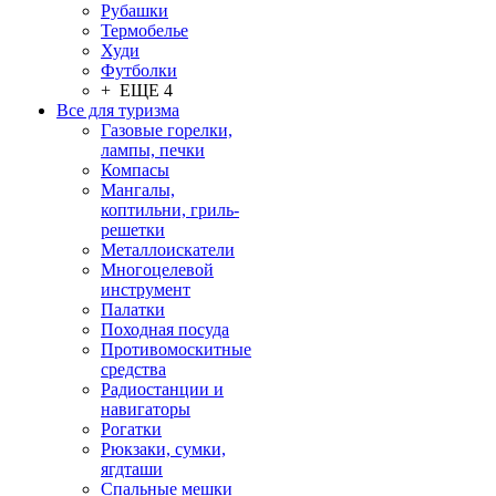
Рубашки
Термобелье
Худи
Футболки
+ ЕЩЕ 4
Все для туризма
Газовые горелки,
лампы, печки
Компасы
Мангалы,
коптильни, гриль-
решетки
Металлоискатели
Многоцелевой
инструмент
Палатки
Походная посуда
Противомоскитные
средства
Радиостанции и
навигаторы
Рогатки
Рюкзаки, сумки,
ягдташи
Спальные мешки