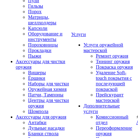
Пули
Гильзы
Порох
Матрицы,
шеллхолдеры
Капсюли
Оборудование и
Услуги
инструменты
Пороховницы
Услуги оружейной
Прокладки
мастерской
Пыжи
Ремонт оружия
Аксессуары для чистки
Тюнинг оружия
оружия
Покраска оружия
Вишеры
Удаление Soft-
Ёршики
touch покрытия с
Наборы для чистки
последующей
Оружейная химия
покраской
Патчи, Тампоны
Прейскурант
Центры для чистки
мастерской
оружия
Дополнительные
Шомпола
услуги
Аксессуары для оружия
Комиссионный
Антабки
отдел
Дульные насадки
Переоформление
Бланки ствола
оружия