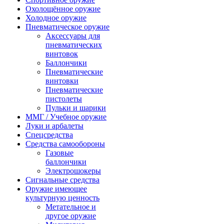
Охолощённое оружие
Холодное оружие
Пневматическое оружие
Аксессуары для
пневматических
винтовок
Баллончики
Пневматические
винтовки
Пневматические
пистолеты
Пульки и шарики
ММГ / Учебное оружие
Луки и арбалеты
Спецсредства
Средства самообороны
Газовые
баллончики
Электрошокеры
Сигнальные средства
Оружие имеющее
культурную ценность
Метательное и
другое оружие