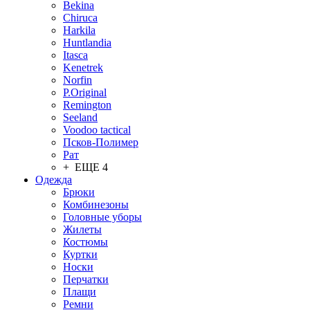
Bekina
Chiruсa
Harkila
Huntlandia
Itasca
Kenetrek
Norfin
P.Original
Remington
Seeland
Voodoo tactical
Псков-Полимер
Рат
+ ЕЩЕ 4
Одежда
Брюки
Комбинезоны
Головные уборы
Жилеты
Костюмы
Куртки
Носки
Перчатки
Плащи
Ремни