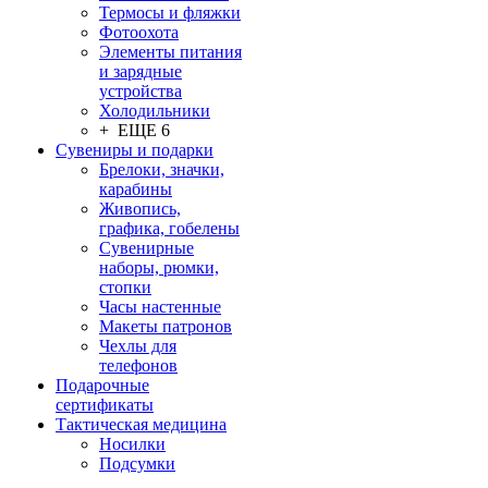
Термосы и фляжки
Фотоохота
Элементы питания
и зарядные
устройства
Холодильники
+ ЕЩЕ 6
Сувениры и подарки
Брелоки, значки,
карабины
Живопись,
графика, гобелены
Сувенирные
наборы, рюмки,
стопки
Часы настенные
Макеты патронов
Чехлы для
телефонов
Подарочные
сертификаты
Тактическая медицина
Носилки
Подсумки