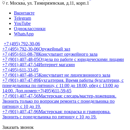
г. Москва, ул. Тимирязевская, д.11, корп.1
Вконтакте
Telegram
YouTube
Одноклассники
WhatsApp
+7 (495) 792-30-06
+7 (495) 792-30-06
Оружейный зал
+7 (495) 611-08-78
Консультант оружейного зала
+7 (901) 407-48-05
Отдела по работе с юридическими лицами
+7 (901) 407-47-54
Интернет магазин
+7 (495) 611-33-05
+7 (901) 407-48-15
Консультант не лицензионного зала
+7 (901) 407-47-89
Бухгалтерия. Время работы бухгалтерии, с
понедельника по пятницу, с 11:00 до 18:00, обед с 13:00 до
14:00. Доп.номер:+7(495)611-59-65
+7 (901) 407-47-56
Мастерская: слесарь/мастер-ложевщик.
Звонить только по вопросам ремонта с понедельника по
пятницу с 10 до 19.
+7 (901) 407-47-96
Мастерская: покраска и гравировка.
Звонить с понедельника по пятницу с 10 до 19.
Заказать звонок