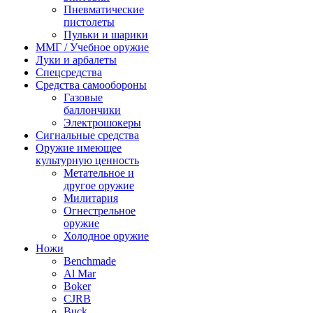
Пневматические
пистолеты
Пульки и шарики
ММГ / Учебное оружие
Луки и арбалеты
Спецсредства
Средства самообороны
Газовые
баллончики
Электрошокеры
Сигнальные средства
Оружие имеющее
культурную ценность
Метательное и
другое оружие
Милитария
Огнестрельное
оружие
Холодное оружие
Ножи
Benchmade
Al Mar
Boker
CJRB
Buck