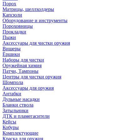
Порох
Матрицы, шеллхолдеры
Капсюли
Оборудование и инструменты
Пороховницы
Прокладки
Пыжи
Аксессуары для чистки оружия
Вишеры
Ёршики
Наборы для чистки
Оружейная химия
Патчи, Тампоны
Центры для чистки оружия
Шомпола
Аксессуары для оружия
Антабки
Дульные насадки
Бланки ствола
Затыльники
ДТК и пламегасители
Кейсы
Кобуры
Комплектующие
Краска для оружия