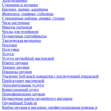
Холодильники
Сувениры и подарки
Брелоки, значки, карабины
Живопись, графика, гобелены
Сувенирные наборы, рюмки, стопки
Часы настенные
Макеты патронов
Чехлы для телефонов
Подарочные сертификаты
Тактическая медицина
Носилки
Подсумки
Услуги
Услуги оружейной мастерской
Ремонт оружия
Тюнинг оружия
Покраска оружия
Удаление Soft-touch покрытия с последующей покраской
Прейскурант мастерской
Дополнительные услуги
Комиссионный отдел
Переоформление оружия
Подарочные карты оружейного магазина
Оружейный Trade-in
Выбор оружия в магазине: профессиональная помощь и