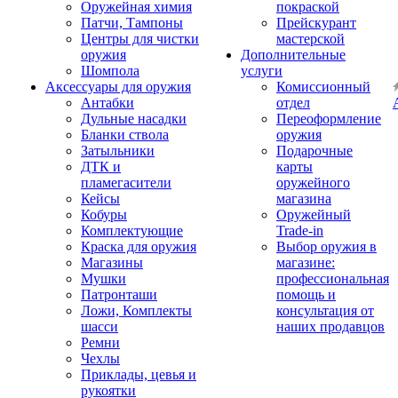
Оружейная химия
покраской
Патчи, Тампоны
Прейскурант
Центры для чистки
мастерской
оружия
Дополнительные
Шомпола
услуги
Аксессуары для оружия
Комиссионный
Антабки
отдел
Дульные насадки
Переоформление
Бланки ствола
оружия
Затыльники
Подарочные
ДТК и
карты
пламегасители
оружейного
Кейсы
магазина
Кобуры
Оружейный
Комплектующие
Trade-in
Краска для оружия
Выбор оружия в
Магазины
магазине:
Мушки
профессиональная
Патронташи
помощь и
Ложи, Комплекты
консультация от
шасси
наших продавцов
Ремни
Чехлы
Приклады, цевья и
рукоятки