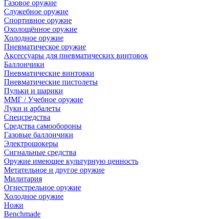
Газовое оружие
Служебное оружие
Спортивное оружие
Охолощённое оружие
Холодное оружие
Пневматическое оружие
Аксессуары для пневматических винтовок
Баллончики
Пневматические винтовки
Пневматические пистолеты
Пульки и шарики
ММГ / Учебное оружие
Луки и арбалеты
Спецсредства
Средства самообороны
Газовые баллончики
Электрошокеры
Сигнальные средства
Оружие имеющее культурную ценность
Метательное и другое оружие
Милитария
Огнестрельное оружие
Холодное оружие
Ножи
Benchmade