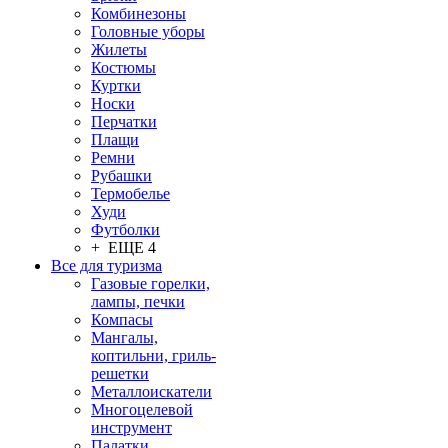
Комбинезоны
Головные уборы
Жилеты
Костюмы
Куртки
Носки
Перчатки
Плащи
Ремни
Рубашки
Термобелье
Худи
Футболки
+ ЕЩЕ 4
Все для туризма
Газовые горелки,
лампы, печки
Компасы
Мангалы,
коптильни, гриль-
решетки
Металлоискатели
Многоцелевой
инструмент
Палатки