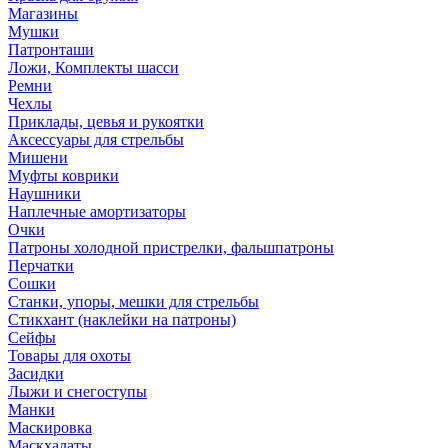
Магазины
Мушки
Патронташи
Ложи, Комплекты шасси
Ремни
Чехлы
Приклады, цевья и рукоятки
Аксессуары для стрельбы
Мишени
Муфты коврики
Наушники
Наплечные амортизаторы
Очки
Патроны холодной пристрелки, фальшпатроны
Перчатки
Сошки
Станки, упоры, мешки для стрельбы
Стикхант (наклейки на патроны)
Сейфы
Товары для охоты
Засидки
Лыжи и снегоступы
Манки
Маскировка
Маскхалаты