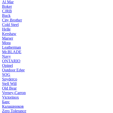
Al Mar
Boker
CJRB
Buck
City Brother
Cold Steel
Helle
Kershaw
Marser
Mora
Leatherman
Mr.BLADE
Navy
ONTARIO
Opinel
Outdoor Edge
SOG
Spyderco
Stell Will
Old Bear
Verney-Carron
Victorinox
Барс
Калашников
Zero Tolerance