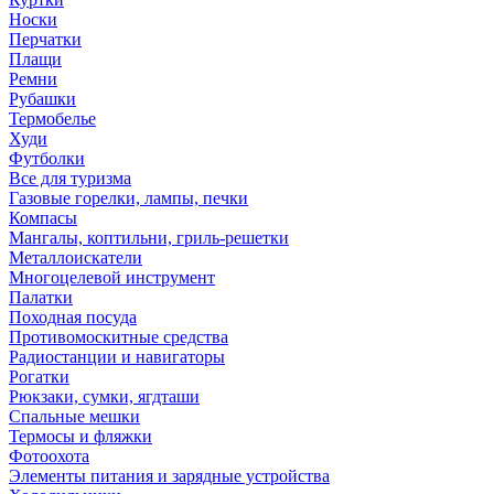
Носки
Перчатки
Плащи
Ремни
Рубашки
Термобелье
Худи
Футболки
Все для туризма
Газовые горелки, лампы, печки
Компасы
Мангалы, коптильни, гриль-решетки
Металлоискатели
Многоцелевой инструмент
Палатки
Походная посуда
Противомоскитные средства
Радиостанции и навигаторы
Рогатки
Рюкзаки, сумки, ягдташи
Спальные мешки
Термосы и фляжки
Фотоохота
Элементы питания и зарядные устройства