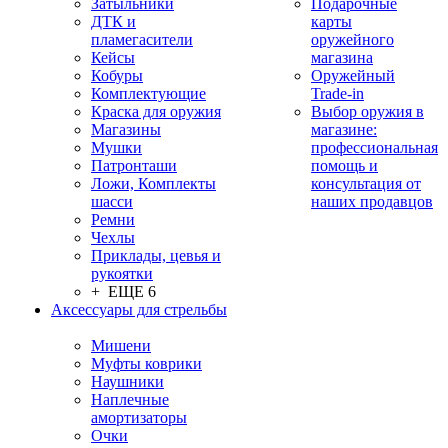
Затыльники
Подарочные
ДТК и
карты
пламегасители
оружейного
Кейсы
магазина
Кобуры
Оружейный
Комплектующие
Trade-in
Краска для оружия
Выбор оружия в
Магазины
магазине:
Мушки
профессиональная
Патронташи
помощь и
Ложи, Комплекты
консультация от
шасси
наших продавцов
Ремни
Чехлы
Приклады, цевья и
рукоятки
+ ЕЩЕ 6
Аксессуары для стрельбы
Мишени
Муфты коврики
Наушники
Наплечные
амортизаторы
Очки