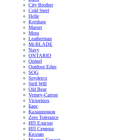
City Brother
Cold Steel
Helle
Kershaw
Marser
Mora
Leatherman
Mr.BLADE
Navy
ONTARIO
Opinel
Outdoor Edge
SOG
Spyderco
Stell Will
Old Bear
Verney-Carron
Victorinox
Барс
Калашников
Zero Tolerance
ИП Елагин
ИП Семина
Кизляр
Мастер-Гарант