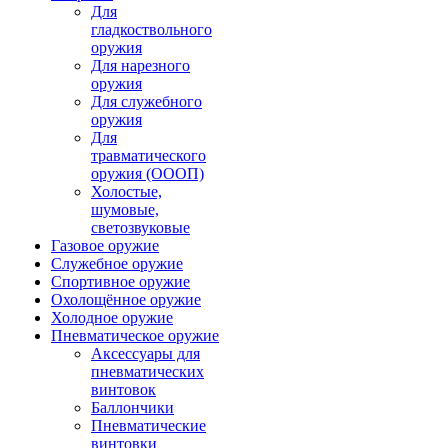
Для
гладкоствольного
оружия
Для нарезного
оружия
Для служебного
оружия
Для
травматического
оружия (ОООП)
Холостые,
шумовые,
светозвуковые
Газовое оружие
Служебное оружие
Спортивное оружие
Охолощённое оружие
Холодное оружие
Пневматическое оружие
Аксессуары для
пневматических
винтовок
Баллончики
Пневматические
винтовки