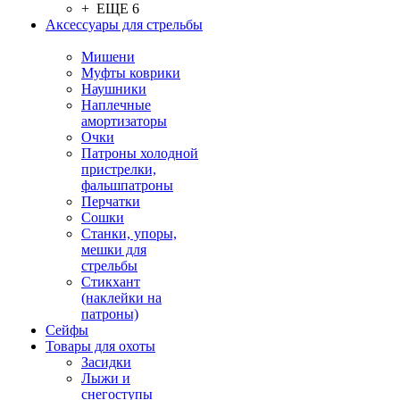
+ ЕЩЕ 6
Аксессуары для стрельбы
Мишени
Муфты коврики
Наушники
Наплечные
амортизаторы
Очки
Патроны холодной
пристрелки,
фальшпатроны
Перчатки
Сошки
Станки, упоры,
мешки для
стрельбы
Стикхант
(наклейки на
патроны)
Сейфы
Товары для охоты
Засидки
Лыжи и
снегоступы