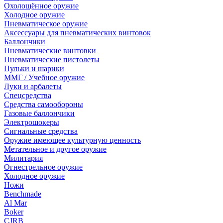
Охолощённое оружие
Холодное оружие
Пневматическое оружие
Аксессуары для пневматических винтовок
Баллончики
Пневматические винтовки
Пневматические пистолеты
Пульки и шарики
ММГ / Учебное оружие
Луки и арбалеты
Спецсредства
Средства самообороны
Газовые баллончики
Электрошокеры
Сигнальные средства
Оружие имеющее культурную ценность
Метательное и другое оружие
Милитария
Огнестрельное оружие
Холодное оружие
Ножи
Benchmade
Al Mar
Boker
CJRB