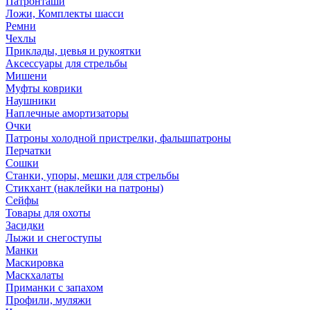
Патронташи
Ложи, Комплекты шасси
Ремни
Чехлы
Приклады, цевья и рукоятки
Аксессуары для стрельбы
Мишени
Муфты коврики
Наушники
Наплечные амортизаторы
Очки
Патроны холодной пристрелки, фальшпатроны
Перчатки
Сошки
Станки, упоры, мешки для стрельбы
Стикхант (наклейки на патроны)
Сейфы
Товары для охоты
Засидки
Лыжи и снегоступы
Манки
Маскировка
Маскхалаты
Приманки с запахом
Профили, муляжи