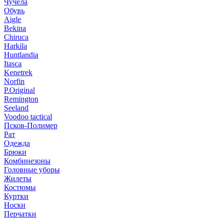
Чучела
Обувь
Aigle
Bekina
Chiruсa
Harkila
Huntlandia
Itasca
Kenetrek
Norfin
P.Original
Remington
Seeland
Voodoo tactical
Псков-Полимер
Рат
Одежда
Брюки
Комбинезоны
Головные уборы
Жилеты
Костюмы
Куртки
Носки
Перчатки