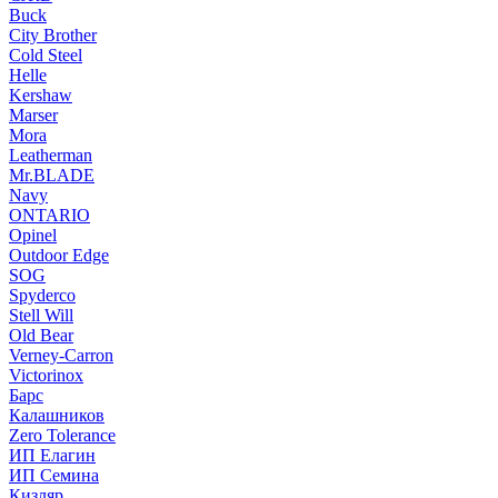
Buck
City Brother
Cold Steel
Helle
Kershaw
Marser
Mora
Leatherman
Mr.BLADE
Navy
ONTARIO
Opinel
Outdoor Edge
SOG
Spyderco
Stell Will
Old Bear
Verney-Carron
Victorinox
Барс
Калашников
Zero Tolerance
ИП Елагин
ИП Семина
Кизляр