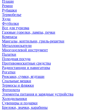
Плащи
Ремни
Рубашки
Термобелье
Худи
Футболки
Все для туризма
Газовые горелки, лампы, печки
Компасы
Мангалы, коптильни, гриль-решетки
Металлоискатели
Многоцелевой инструмент
Палатки
Походная посуда
Противомоскитные средства
Радиостанции и навигаторы
Рогатки
Рюкзаки, сумки, ягдташи
Спальные мешки
Термосы и фляжки
Фотоохота
Элементы питания и зарядные устройства
Холодильники
Сувениры и подарки
Брелоки, значки, карабины