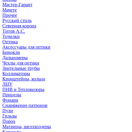
Мастер-Гарант
Мачете
Прочее
Русский стиль
Северная корона
Титов А.С.
Точилки
Оптика
Аксессуары для оптики
Бинокли
Дальномеры
Чехлы для оптики
Зрительные трубы
Коллиматоры
Кронштейны, кольца
ЛЦУ
ПНВ и Тепловизоры
Прицелы
Фонари
Снаряжение патронов
Пули
Гильзы
Порох
Матрицы, шеллхолдеры
Капсюли