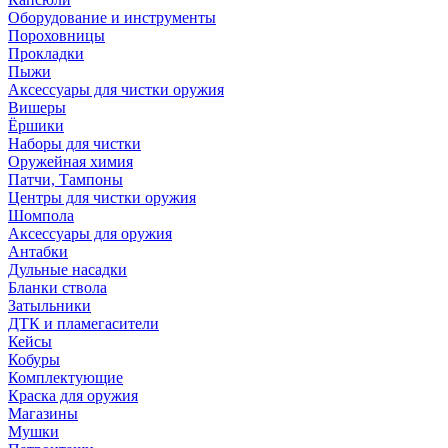
Оборудование и инструменты
Пороховницы
Прокладки
Пыжи
Аксессуары для чистки оружия
Вишеры
Ёршики
Наборы для чистки
Оружейная химия
Патчи, Тампоны
Центры для чистки оружия
Шомпола
Аксессуары для оружия
Антабки
Дульные насадки
Бланки ствола
Затыльники
ДТК и пламегасители
Кейсы
Кобуры
Комплектующие
Краска для оружия
Магазины
Мушки