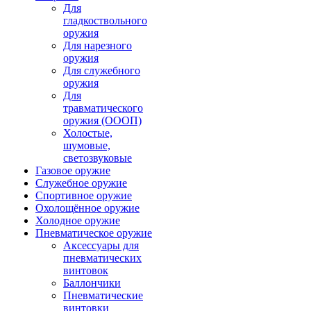
Для
гладкоствольного
оружия
Для нарезного
оружия
Для служебного
оружия
Для
травматического
оружия (ОООП)
Холостые,
шумовые,
светозвуковые
Газовое оружие
Служебное оружие
Спортивное оружие
Охолощённое оружие
Холодное оружие
Пневматическое оружие
Аксессуары для
пневматических
винтовок
Баллончики
Пневматические
винтовки