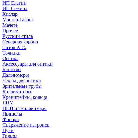
ИП Елагин
ИП Семина
Кизляр
Мастер-Гарант
Мачете
Прочее
Русский стиль
Северная корона
Титов А.С.
Точилки
Оптика
Аксессуары для оптики
Бинокли
Дальномеры
Чехлы для оптики
Зрительные трубы
Коллиматоры
Кронштейны, кольца
ЛЦУ
ПНВ и Тепловизоры
Прицелы
Фонари
Снаряжение патронов
Пули
Гильзы