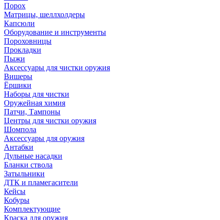
Порох
Матрицы, шеллхолдеры
Капсюли
Оборудование и инструменты
Пороховницы
Прокладки
Пыжи
Аксессуары для чистки оружия
Вишеры
Ёршики
Наборы для чистки
Оружейная химия
Патчи, Тампоны
Центры для чистки оружия
Шомпола
Аксессуары для оружия
Антабки
Дульные насадки
Бланки ствола
Затыльники
ДТК и пламегасители
Кейсы
Кобуры
Комплектующие
Краска для оружия