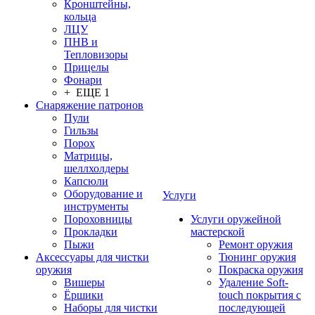
Кронштейны,
кольца
ЛЦУ
ПНВ и
Тепловизоры
Прицелы
Фонари
+ ЕЩЕ 1
Снаряжение патронов
Пули
Гильзы
Порох
Матрицы,
шеллхолдеры
Капсюли
Оборудование и
Услуги
инструменты
Пороховницы
Услуги оружейной
Прокладки
мастерской
Пыжи
Ремонт оружия
Аксессуары для чистки
Тюнинг оружия
оружия
Покраска оружия
Вишеры
Удаление Soft-
Ёршики
touch покрытия с
Наборы для чистки
последующей