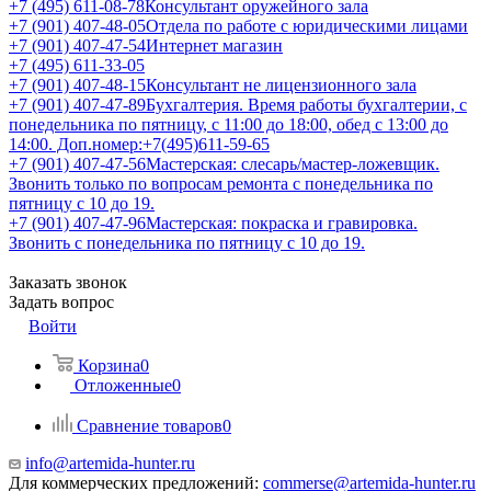
+7 (495) 611-08-78
Консультант оружейного зала
+7 (901) 407-48-05
Отдела по работе с юридическими лицами
+7 (901) 407-47-54
Интернет магазин
+7 (495) 611-33-05
+7 (901) 407-48-15
Консультант не лицензионного зала
+7 (901) 407-47-89
Бухгалтерия. Время работы бухгалтерии, с
понедельника по пятницу, с 11:00 до 18:00, обед с 13:00 до
14:00. Доп.номер:+7(495)611-59-65
+7 (901) 407-47-56
Мастерская: слесарь/мастер-ложевщик.
Звонить только по вопросам ремонта с понедельника по
пятницу с 10 до 19.
+7 (901) 407-47-96
Мастерская: покраска и гравировка.
Звонить с понедельника по пятницу с 10 до 19.
Заказать звонок
Задать вопрос
Войти
Корзина
0
Отложенные
0
Сравнение товаров
0
info@artemida-hunter.ru
Для коммерческих предложений:
commerse@artemida-hunter.ru