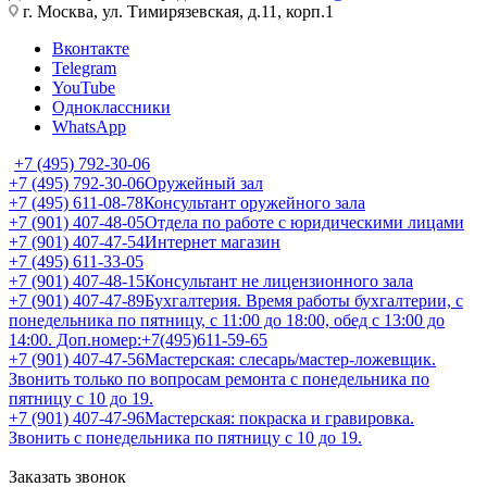
г. Москва, ул. Тимирязевская, д.11, корп.1
Вконтакте
Telegram
YouTube
Одноклассники
WhatsApp
+7 (495) 792-30-06
+7 (495) 792-30-06
Оружейный зал
+7 (495) 611-08-78
Консультант оружейного зала
+7 (901) 407-48-05
Отдела по работе с юридическими лицами
+7 (901) 407-47-54
Интернет магазин
+7 (495) 611-33-05
+7 (901) 407-48-15
Консультант не лицензионного зала
+7 (901) 407-47-89
Бухгалтерия. Время работы бухгалтерии, с
понедельника по пятницу, с 11:00 до 18:00, обед с 13:00 до
14:00. Доп.номер:+7(495)611-59-65
+7 (901) 407-47-56
Мастерская: слесарь/мастер-ложевщик.
Звонить только по вопросам ремонта с понедельника по
пятницу с 10 до 19.
+7 (901) 407-47-96
Мастерская: покраска и гравировка.
Звонить с понедельника по пятницу с 10 до 19.
Заказать звонок