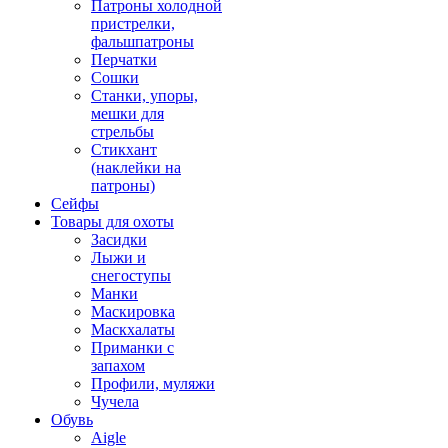
Патроны холодной
пристрелки,
фальшпатроны
Перчатки
Сошки
Станки, упоры,
мешки для
стрельбы
Стикхант
(наклейки на
патроны)
Сейфы
Товары для охоты
Засидки
Лыжи и
снегоступы
Манки
Маскировка
Маскхалаты
Приманки с
запахом
Профили, муляжи
Чучела
Обувь
Aigle