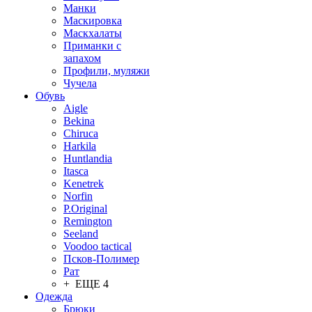
Манки
Маскировка
Маскхалаты
Приманки с
запахом
Профили, муляжи
Чучела
Обувь
Aigle
Bekina
Chiruсa
Harkila
Huntlandia
Itasca
Kenetrek
Norfin
P.Original
Remington
Seeland
Voodoo tactical
Псков-Полимер
Рат
+ ЕЩЕ 4
Одежда
Брюки