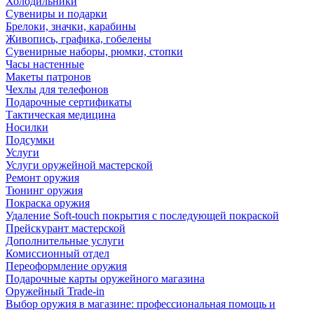
Холодильники
Сувениры и подарки
Брелоки, значки, карабины
Живопись, графика, гобелены
Сувенирные наборы, рюмки, стопки
Часы настенные
Макеты патронов
Чехлы для телефонов
Подарочные сертификаты
Тактическая медицина
Носилки
Подсумки
Услуги
Услуги оружейной мастерской
Ремонт оружия
Тюнинг оружия
Покраска оружия
Удаление Soft-touch покрытия с последующей покраской
Прейскурант мастерской
Дополнительные услуги
Комиссионный отдел
Переоформление оружия
Подарочные карты оружейного магазина
Оружейный Trade-in
Выбор оружия в магазине: профессиональная помощь и