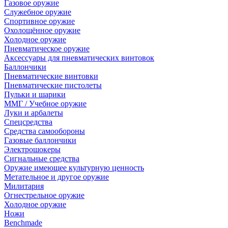
Газовое оружие
Служебное оружие
Спортивное оружие
Охолощённое оружие
Холодное оружие
Пневматическое оружие
Аксессуары для пневматических винтовок
Баллончики
Пневматические винтовки
Пневматические пистолеты
Пульки и шарики
ММГ / Учебное оружие
Луки и арбалеты
Спецсредства
Средства самообороны
Газовые баллончики
Электрошокеры
Сигнальные средства
Оружие имеющее культурную ценность
Метательное и другое оружие
Милитария
Огнестрельное оружие
Холодное оружие
Ножи
Benchmade