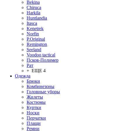
Bekina
Chiruсa
Harkila
Huntlandia
Itasca
Kenetrek
Norfin
P.Original
Remington
Seeland
Voodoo tactical
Псков-Полимер
Рат
+ ЕЩЕ 4
Одежда
Брюки
Комбинезоны
Головные уборы
Жилеты
Костюмы
Куртки
Носки
Перчатки
Плащи
Ремни