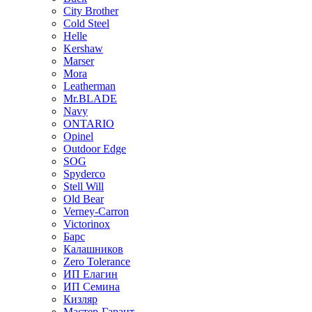
City Brother
Cold Steel
Helle
Kershaw
Marser
Mora
Leatherman
Mr.BLADE
Navy
ONTARIO
Opinel
Outdoor Edge
SOG
Spyderco
Stell Will
Old Bear
Verney-Carron
Victorinox
Барс
Калашников
Zero Tolerance
ИП Елагин
ИП Семина
Кизляр
Мастер-Гарант