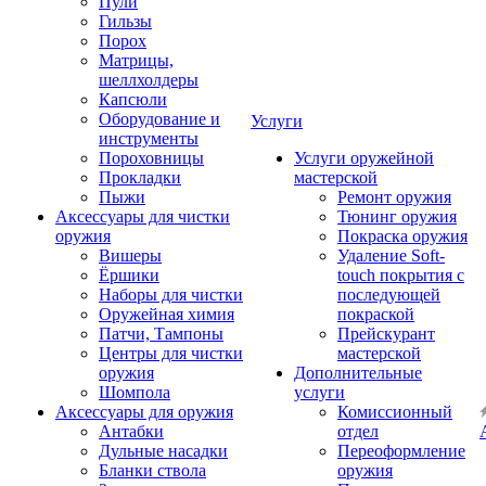
Пули
Гильзы
Порох
Матрицы,
шеллхолдеры
Капсюли
Оборудование и
Услуги
инструменты
Пороховницы
Услуги оружейной
Прокладки
мастерской
Пыжи
Ремонт оружия
Аксессуары для чистки
Тюнинг оружия
оружия
Покраска оружия
Вишеры
Удаление Soft-
Ёршики
touch покрытия с
Наборы для чистки
последующей
Оружейная химия
покраской
Патчи, Тампоны
Прейскурант
Центры для чистки
мастерской
оружия
Дополнительные
Шомпола
услуги
Аксессуары для оружия
Комиссионный
Антабки
отдел
Дульные насадки
Переоформление
Бланки ствола
оружия