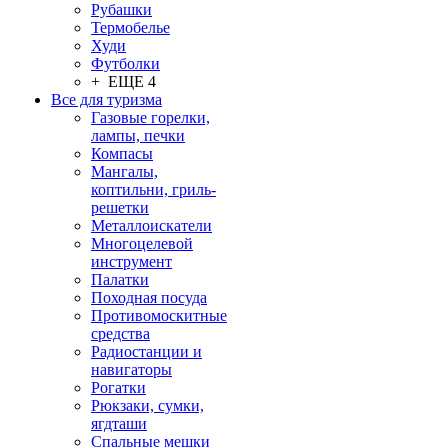
Рубашки
Термобелье
Худи
Футболки
+ ЕЩЕ 4
Все для туризма
Газовые горелки,
лампы, печки
Компасы
Мангалы,
коптильни, гриль-
решетки
Металлоискатели
Многоцелевой
инструмент
Палатки
Походная посуда
Противомоскитные
средства
Радиостанции и
навигаторы
Рогатки
Рюкзаки, сумки,
ягдташи
Спальные мешки