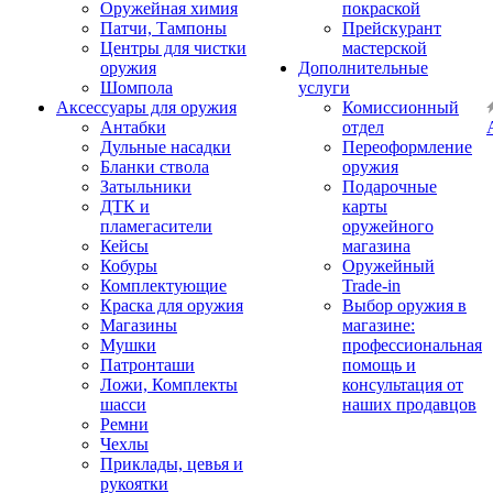
Оружейная химия
покраской
Патчи, Тампоны
Прейскурант
Центры для чистки
мастерской
оружия
Дополнительные
Шомпола
услуги
Аксессуары для оружия
Комиссионный
Антабки
отдел
Дульные насадки
Переоформление
Бланки ствола
оружия
Затыльники
Подарочные
ДТК и
карты
пламегасители
оружейного
Кейсы
магазина
Кобуры
Оружейный
Комплектующие
Trade-in
Краска для оружия
Выбор оружия в
Магазины
магазине:
Мушки
профессиональная
Патронташи
помощь и
Ложи, Комплекты
консультация от
шасси
наших продавцов
Ремни
Чехлы
Приклады, цевья и
рукоятки