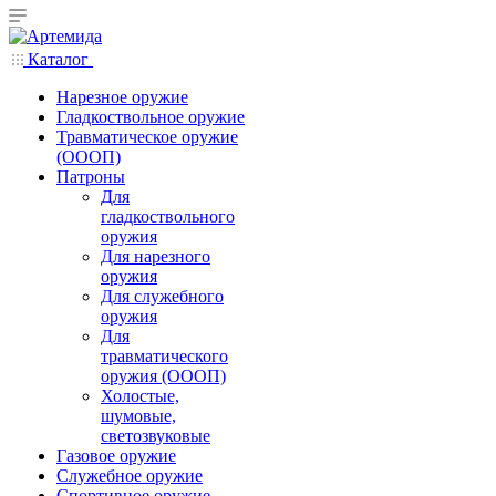
Каталог
Нарезное оружие
Гладкоствольное оружие
Травматическое оружие
(ОООП)
Патроны
Для
гладкоствольного
оружия
Для нарезного
оружия
Для служебного
оружия
Для
травматического
оружия (ОООП)
Холостые,
шумовые,
светозвуковые
Газовое оружие
Служебное оружие
Спортивное оружие