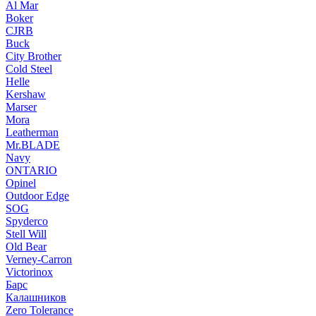
Al Mar
Boker
CJRB
Buck
City Brother
Cold Steel
Helle
Kershaw
Marser
Mora
Leatherman
Mr.BLADE
Navy
ONTARIO
Opinel
Outdoor Edge
SOG
Spyderco
Stell Will
Old Bear
Verney-Carron
Victorinox
Барс
Калашников
Zero Tolerance