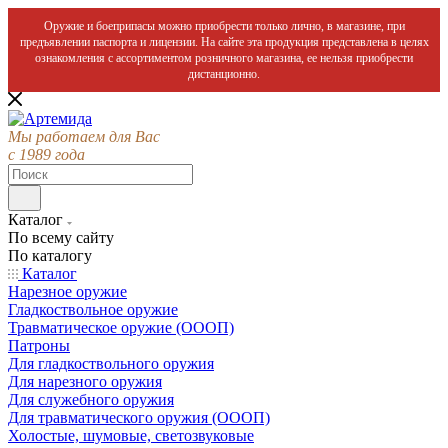
Оружие и боеприпасы можно приобрести только лично, в магазине, при
предъявлении паспорта и лицензии. На сайте эта продукция представлена в целях
ознакомления с ассортиментом розничного магазина, ее нельзя приобрести
дистанционно.
Мы работаем для Вас
с 1989 года
Каталог
По всему сайту
По каталогу
Каталог
Нарезное оружие
Гладкоствольное оружие
Травматическое оружие (ОООП)
Патроны
Для гладкоствольного оружия
Для нарезного оружия
Для служебного оружия
Для травматического оружия (ОООП)
Холостые, шумовые, светозвуковые