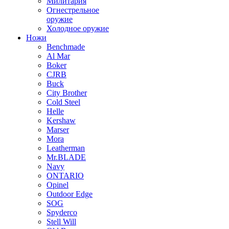
Милитария
Огнестрельное
оружие
Холодное оружие
Ножи
Benchmade
Al Mar
Boker
CJRB
Buck
City Brother
Cold Steel
Helle
Kershaw
Marser
Mora
Leatherman
Mr.BLADE
Navy
ONTARIO
Opinel
Outdoor Edge
SOG
Spyderco
Stell Will