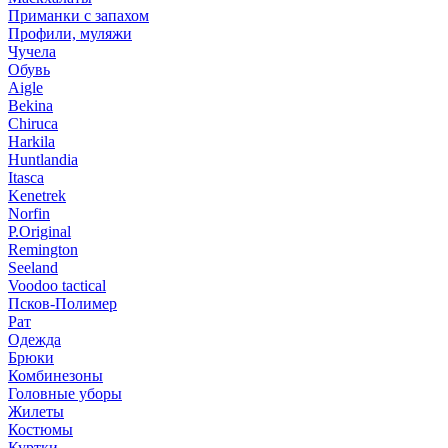
Приманки с запахом
Профили, муляжи
Чучела
Обувь
Aigle
Bekina
Chiruсa
Harkila
Huntlandia
Itasca
Kenetrek
Norfin
P.Original
Remington
Seeland
Voodoo tactical
Псков-Полимер
Рат
Одежда
Брюки
Комбинезоны
Головные уборы
Жилеты
Костюмы
Куртки