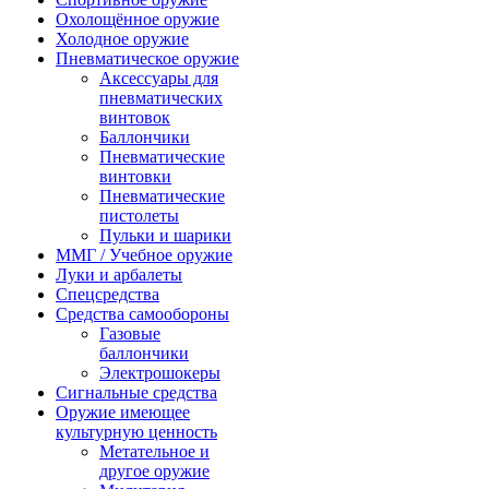
Охолощённое оружие
Холодное оружие
Пневматическое оружие
Аксессуары для
пневматических
винтовок
Баллончики
Пневматические
винтовки
Пневматические
пистолеты
Пульки и шарики
ММГ / Учебное оружие
Луки и арбалеты
Спецсредства
Средства самообороны
Газовые
баллончики
Электрошокеры
Сигнальные средства
Оружие имеющее
культурную ценность
Метательное и
другое оружие