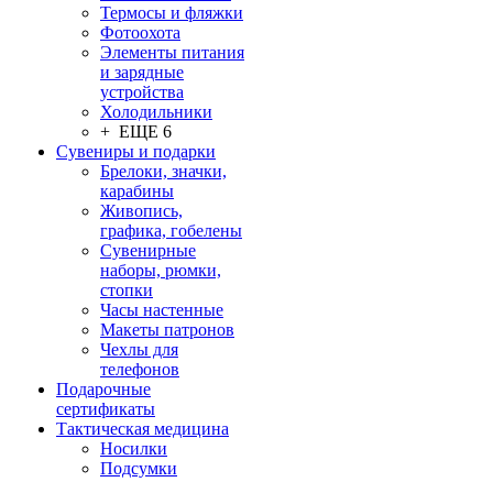
Термосы и фляжки
Фотоохота
Элементы питания
и зарядные
устройства
Холодильники
+ ЕЩЕ 6
Сувениры и подарки
Брелоки, значки,
карабины
Живопись,
графика, гобелены
Сувенирные
наборы, рюмки,
стопки
Часы настенные
Макеты патронов
Чехлы для
телефонов
Подарочные
сертификаты
Тактическая медицина
Носилки
Подсумки