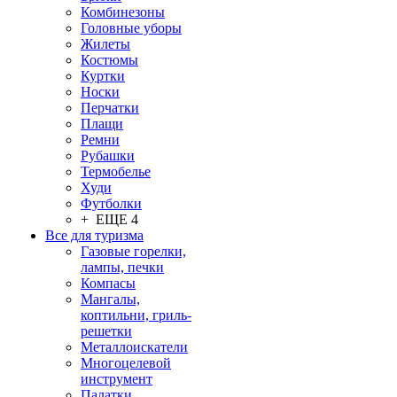
Комбинезоны
Головные уборы
Жилеты
Костюмы
Куртки
Носки
Перчатки
Плащи
Ремни
Рубашки
Термобелье
Худи
Футболки
+ ЕЩЕ 4
Все для туризма
Газовые горелки,
лампы, печки
Компасы
Мангалы,
коптильни, гриль-
решетки
Металлоискатели
Многоцелевой
инструмент
Палатки