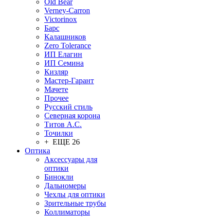
Old Bear
Verney-Carron
Victorinox
Барс
Калашников
Zero Tolerance
ИП Елагин
ИП Семина
Кизляр
Мастер-Гарант
Мачете
Прочее
Русский стиль
Северная корона
Титов А.С.
Точилки
+ ЕЩЕ 26
Оптика
Аксессуары для
оптики
Бинокли
Дальномеры
Чехлы для оптики
Зрительные трубы
Коллиматоры