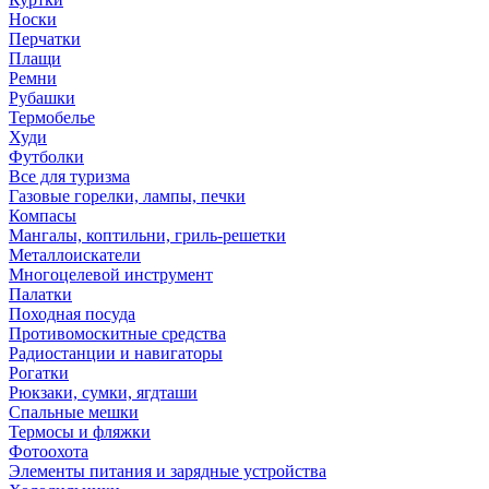
Носки
Перчатки
Плащи
Ремни
Рубашки
Термобелье
Худи
Футболки
Все для туризма
Газовые горелки, лампы, печки
Компасы
Мангалы, коптильни, гриль-решетки
Металлоискатели
Многоцелевой инструмент
Палатки
Походная посуда
Противомоскитные средства
Радиостанции и навигаторы
Рогатки
Рюкзаки, сумки, ягдташи
Спальные мешки
Термосы и фляжки
Фотоохота
Элементы питания и зарядные устройства