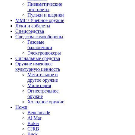
Пневматические
пистолеты
Пульки и шарики
ММГ / Учебное оружие
Луки и арбалеты
Спецсредства
Средства самообороны
Газовые
баллончики
Электрошокеры
Сигнальные средства
Оружие имеющее
культурную ценность
Метательное и
другое оружие
Милитария
Огнестрельное
оружие
Холодное оружие
Ножи
Benchmade
Al Mar
Boker
CJRB
Buck