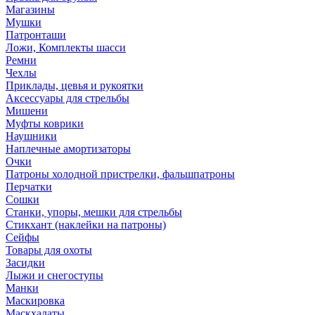
Магазины
Мушки
Патронташи
Ложи, Комплекты шасси
Ремни
Чехлы
Приклады, цевья и рукоятки
Аксессуары для стрельбы
Мишени
Муфты коврики
Наушники
Наплечные амортизаторы
Очки
Патроны холодной пристрелки, фальшпатроны
Перчатки
Сошки
Станки, упоры, мешки для стрельбы
Стикхант (наклейки на патроны)
Сейфы
Товары для охоты
Засидки
Лыжи и снегоступы
Манки
Маскировка
Маскхалаты