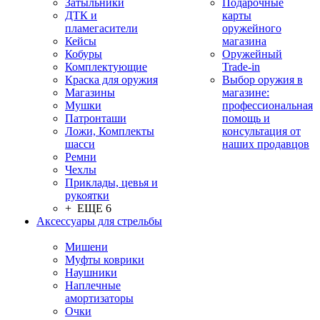
Затыльники
Подарочные
ДТК и
карты
пламегасители
оружейного
Кейсы
магазина
Кобуры
Оружейный
Комплектующие
Trade-in
Краска для оружия
Выбор оружия в
Магазины
магазине:
Мушки
профессиональная
Патронташи
помощь и
Ложи, Комплекты
консультация от
шасси
наших продавцов
Ремни
Чехлы
Приклады, цевья и
рукоятки
+ ЕЩЕ 6
Аксессуары для стрельбы
Мишени
Муфты коврики
Наушники
Наплечные
амортизаторы
Очки