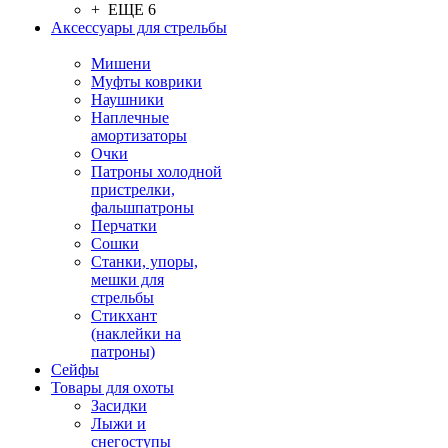
+ ЕЩЕ 6
Аксессуары для стрельбы
Мишени
Муфты коврики
Наушники
Наплечные
амортизаторы
Очки
Патроны холодной
пристрелки,
фальшпатроны
Перчатки
Сошки
Станки, упоры,
мешки для
стрельбы
Стикхант
(наклейки на
патроны)
Сейфы
Товары для охоты
Засидки
Лыжи и
снегоступы