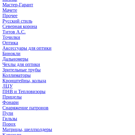
Мастер-Гарант
Мачете
Прочее
Русский стиль
Северная корона
Титов А.С.
Точилки
Оптика
Аксессуары для оптики
Бинокли
Дальномеры
Чехлы для оптики
Зрительные трубы
Коллиматоры
Кронштейны, кольца
ЛЦУ
ПНВ и Тепловизоры
Прицелы
Фонари
Снаряжение патронов
Пули
Гильзы
Порох
Матрицы, шеллхолдеры
Капсюли