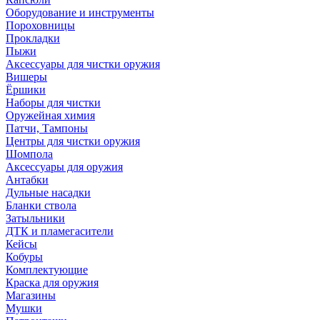
Оборудование и инструменты
Пороховницы
Прокладки
Пыжи
Аксессуары для чистки оружия
Вишеры
Ёршики
Наборы для чистки
Оружейная химия
Патчи, Тампоны
Центры для чистки оружия
Шомпола
Аксессуары для оружия
Антабки
Дульные насадки
Бланки ствола
Затыльники
ДТК и пламегасители
Кейсы
Кобуры
Комплектующие
Краска для оружия
Магазины
Мушки