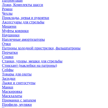
Патронташи
Ложи, Комплекты шасси
Ремни
Чехлы
Приклады, цевья и рукоятки
Аксессуары для стрельбы
Мишени
Муфты коврики
Наушники
Наплечные амортизаторы
Очки
Патроны холодной пристрелки, фальшпатроны
Перчатки
Сошки
Станки, упоры, мешки для стрельбы
Стикхант (наклейки на патроны)
Сейфы
Товары для охоты
Засидки
Лыжи и снегоступы
Манки
Маскировка
Маскхалаты
Приманки с запахом
Профили, муляжи