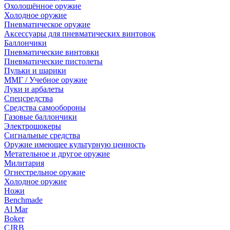
Охолощённое оружие
Холодное оружие
Пневматическое оружие
Аксессуары для пневматических винтовок
Баллончики
Пневматические винтовки
Пневматические пистолеты
Пульки и шарики
ММГ / Учебное оружие
Луки и арбалеты
Спецсредства
Средства самообороны
Газовые баллончики
Электрошокеры
Сигнальные средства
Оружие имеющее культурную ценность
Метательное и другое оружие
Милитария
Огнестрельное оружие
Холодное оружие
Ножи
Benchmade
Al Mar
Boker
CJRB