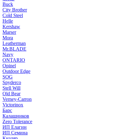
Buck
City Brother
Cold Steel
Helle
Kershaw
Marser
Mora
Leatherman
Mr.BLADE
Navy
ONTARIO
Opinel
Outdoor Edge
SOG
Spyderco
Stell Will
Old Bear
Verney-Carron
Victorinox
Барс
Калашников
Zero Tolerance
ИП Елагин
ИП Семина
Кизляр