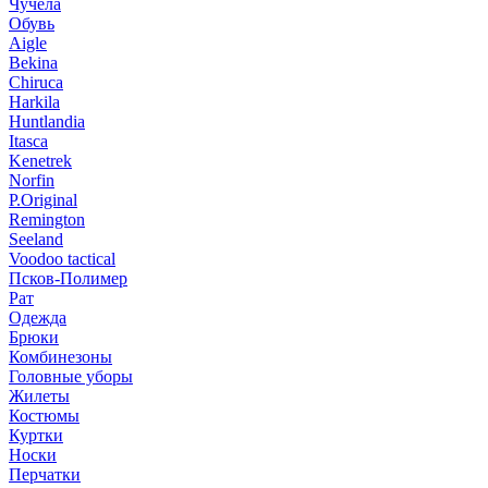
Чучела
Обувь
Aigle
Bekina
Chiruсa
Harkila
Huntlandia
Itasca
Kenetrek
Norfin
P.Original
Remington
Seeland
Voodoo tactical
Псков-Полимер
Рат
Одежда
Брюки
Комбинезоны
Головные уборы
Жилеты
Костюмы
Куртки
Носки
Перчатки