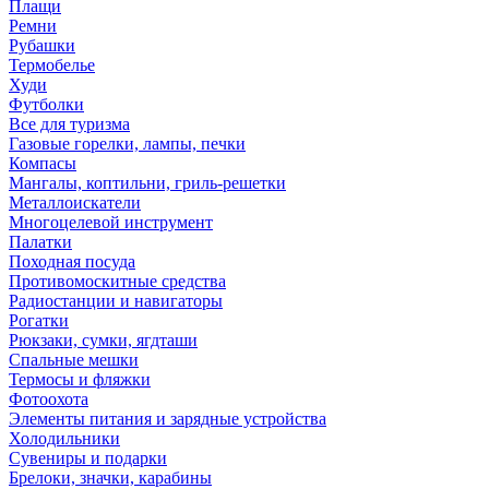
Плащи
Ремни
Рубашки
Термобелье
Худи
Футболки
Все для туризма
Газовые горелки, лампы, печки
Компасы
Мангалы, коптильни, гриль-решетки
Металлоискатели
Многоцелевой инструмент
Палатки
Походная посуда
Противомоскитные средства
Радиостанции и навигаторы
Рогатки
Рюкзаки, сумки, ягдташи
Спальные мешки
Термосы и фляжки
Фотоохота
Элементы питания и зарядные устройства
Холодильники
Сувениры и подарки
Брелоки, значки, карабины