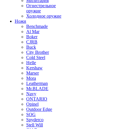
Милитария
Огнестрельное
оружие
Холодное оружие
Ножи
Benchmade
Al Mar
Boker
CJRB
Buck
City Brother
Cold Steel
Helle
Kershaw
Marser
Mora
Leatherman
Mr.BLADE
Navy
ONTARIO
Opinel
Outdoor Edge
SOG
Spyderco
Stell Will