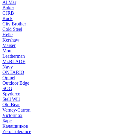
Al Mar
Boker
CJRB
Buck
City Brother
Cold Steel
Helle
Kershaw
Marser
Mora
Leatherman
Mr.BLADE
Navy
ONTARIO
Opinel
Outdoor Edge
SOG
Spyderco
Stell Will
Old Bear
Verney-Carron
Victorinox
Барс
Калашников
Zero Tolerance