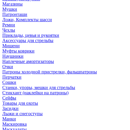
Магазины
Мушки
Патронташи
Ложи, Комплекты шасси
Ремни
Чехлы
Приклады, цевья и рукоятки
Аксессуары для стрельбы
Мишени
Муфты коврики
Наушники
Наплечные амортизаторы
Очки
Патроны холодной пристрелки, фальшпатроны
Перчатки
Сошки
Станки, упоры, мешки для стрельбы
Стикхант (наклейки на патроны)
Сейфы
Товары для охоты
Засидки
Лыжи и снегоступы
Манки
Маскировка
Маскхалаты