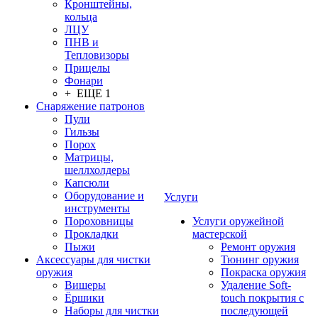
Кронштейны,
кольца
ЛЦУ
ПНВ и
Тепловизоры
Прицелы
Фонари
+ ЕЩЕ 1
Снаряжение патронов
Пули
Гильзы
Порох
Матрицы,
шеллхолдеры
Капсюли
Оборудование и
Услуги
инструменты
Пороховницы
Услуги оружейной
Прокладки
мастерской
Пыжи
Ремонт оружия
Аксессуары для чистки
Тюнинг оружия
оружия
Покраска оружия
Вишеры
Удаление Soft-
Ёршики
touch покрытия с
Наборы для чистки
последующей