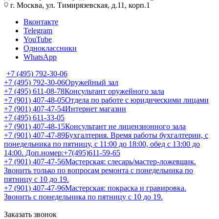
г. Москва, ул. Тимирязевская, д.11, корп.1
Вконтакте
Telegram
YouTube
Одноклассники
WhatsApp
+7 (495) 792-30-06
+7 (495) 792-30-06
Оружейный зал
+7 (495) 611-08-78
Консультант оружейного зала
+7 (901) 407-48-05
Отдела по работе с юридическими лицами
+7 (901) 407-47-54
Интернет магазин
+7 (495) 611-33-05
+7 (901) 407-48-15
Консультант не лицензионного зала
+7 (901) 407-47-89
Бухгалтерия. Время работы бухгалтерии, с
понедельника по пятницу, с 11:00 до 18:00, обед с 13:00 до
14:00. Доп.номер:+7(495)611-59-65
+7 (901) 407-47-56
Мастерская: слесарь/мастер-ложевщик.
Звонить только по вопросам ремонта с понедельника по
пятницу с 10 до 19.
+7 (901) 407-47-96
Мастерская: покраска и гравировка.
Звонить с понедельника по пятницу с 10 до 19.
Заказать звонок