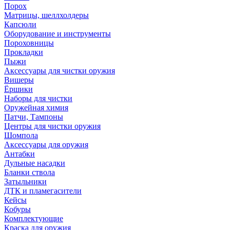
Порох
Матрицы, шеллхолдеры
Капсюли
Оборудование и инструменты
Пороховницы
Прокладки
Пыжи
Аксессуары для чистки оружия
Вишеры
Ёршики
Наборы для чистки
Оружейная химия
Патчи, Тампоны
Центры для чистки оружия
Шомпола
Аксессуары для оружия
Антабки
Дульные насадки
Бланки ствола
Затыльники
ДТК и пламегасители
Кейсы
Кобуры
Комплектующие
Краска для оружия