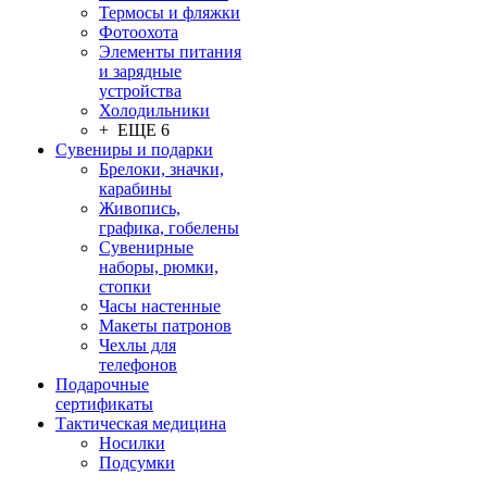
Термосы и фляжки
Фотоохота
Элементы питания
и зарядные
устройства
Холодильники
+ ЕЩЕ 6
Сувениры и подарки
Брелоки, значки,
карабины
Живопись,
графика, гобелены
Сувенирные
наборы, рюмки,
стопки
Часы настенные
Макеты патронов
Чехлы для
телефонов
Подарочные
сертификаты
Тактическая медицина
Носилки
Подсумки