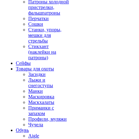
Патроны холодной
пристрелки,
фальшпатроны
Перчатки
Сошки
Станки, упоры,
мешки для
стрельбы
Стикхант
(наклейки на
патроны)
Сейфы
Товары для охоты
Засидки
Лыжи и
снегоступы
Манки
Маскировка
Маскхалаты
Приманки с
запахом
Профили, муляжи
Чучела
Обувь
Aigle