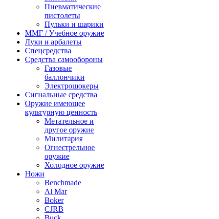
Пневматические
пистолеты
Пульки и шарики
ММГ / Учебное оружие
Луки и арбалеты
Спецсредства
Средства самообороны
Газовые
баллончики
Электрошокеры
Сигнальные средства
Оружие имеющее
культурную ценность
Метательное и
другое оружие
Милитария
Огнестрельное
оружие
Холодное оружие
Ножи
Benchmade
Al Mar
Boker
CJRB
Buck