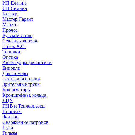
ИП Елагин
ИП Семина
Кизляр
Мастер-Гарант
Мачете
Прочее
Русский стиль
Северная корона
Титов А.С.
Точилки
Оптика
Аксессуары для оптики
Бинокли
Дальномеры
Чехлы для оптики
Зрительные трубы
Коллиматоры
Кронштейны, кольца
ЛЦУ
ПНВ и Тепловизоры
Прицелы
Фонари
Снаряжение патронов
Пули
Гильзы