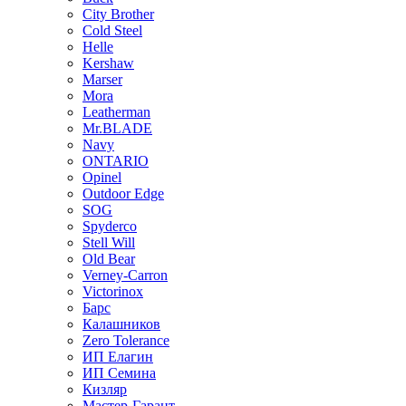
City Brother
Cold Steel
Helle
Kershaw
Marser
Mora
Leatherman
Mr.BLADE
Navy
ONTARIO
Opinel
Outdoor Edge
SOG
Spyderco
Stell Will
Old Bear
Verney-Carron
Victorinox
Барс
Калашников
Zero Tolerance
ИП Елагин
ИП Семина
Кизляр
Мастер-Гарант