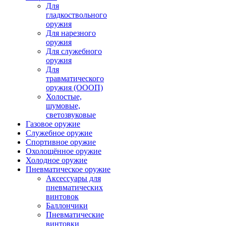
Для
гладкоствольного
оружия
Для нарезного
оружия
Для служебного
оружия
Для
травматического
оружия (ОООП)
Холостые,
шумовые,
светозвуковые
Газовое оружие
Служебное оружие
Спортивное оружие
Охолощённое оружие
Холодное оружие
Пневматическое оружие
Аксессуары для
пневматических
винтовок
Баллончики
Пневматические
винтовки