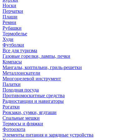
Носки
Перчатки
Плащи
Ремни
Рубашки
Термобелье
Худи
Футболки
Все для туризма
Газовые горелки, лампы, печки
Компасы
Мангалы, коптильни, гриль-решетки
Металлоискатели
Многоцелевой инструмент
Палатки
Походная посуда
Противомоскитные средства
Радиостанции и навигаторы
Рогатки
Рюкзаки, сумки, ягдташи
Спальные мешки
Термосы и фляжки
Фотоохота
Элементы питания и зарядные устройства