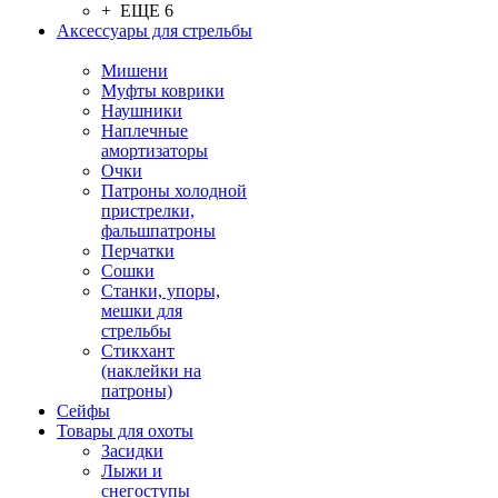
+ ЕЩЕ 6
Аксессуары для стрельбы
Мишени
Муфты коврики
Наушники
Наплечные
амортизаторы
Очки
Патроны холодной
пристрелки,
фальшпатроны
Перчатки
Сошки
Станки, упоры,
мешки для
стрельбы
Стикхант
(наклейки на
патроны)
Сейфы
Товары для охоты
Засидки
Лыжи и
снегоступы