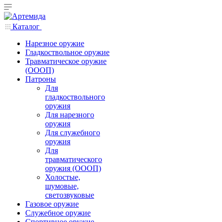
Каталог
Нарезное оружие
Гладкоствольное оружие
Травматическое оружие
(ОООП)
Патроны
Для
гладкоствольного
оружия
Для нарезного
оружия
Для служебного
оружия
Для
травматического
оружия (ОООП)
Холостые,
шумовые,
светозвуковые
Газовое оружие
Служебное оружие
Спортивное оружие