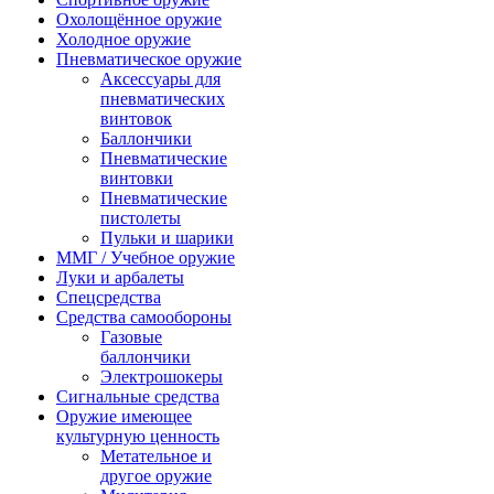
Охолощённое оружие
Холодное оружие
Пневматическое оружие
Аксессуары для
пневматических
винтовок
Баллончики
Пневматические
винтовки
Пневматические
пистолеты
Пульки и шарики
ММГ / Учебное оружие
Луки и арбалеты
Спецсредства
Средства самообороны
Газовые
баллончики
Электрошокеры
Сигнальные средства
Оружие имеющее
культурную ценность
Метательное и
другое оружие