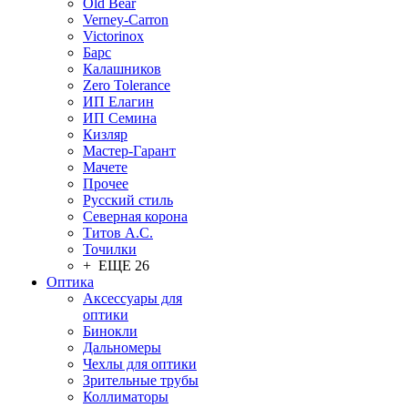
Old Bear
Verney-Carron
Victorinox
Барс
Калашников
Zero Tolerance
ИП Елагин
ИП Семина
Кизляр
Мастер-Гарант
Мачете
Прочее
Русский стиль
Северная корона
Титов А.С.
Точилки
+ ЕЩЕ 26
Оптика
Аксессуары для
оптики
Бинокли
Дальномеры
Чехлы для оптики
Зрительные трубы
Коллиматоры