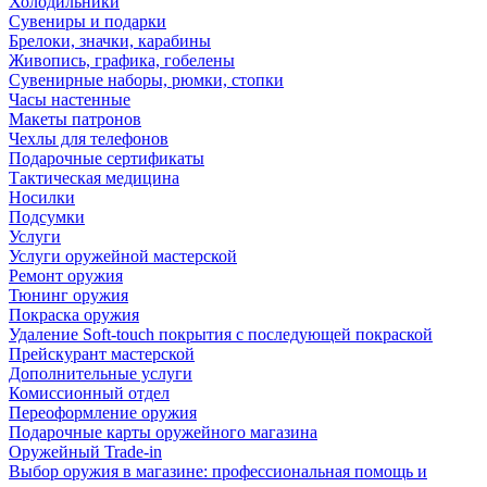
Холодильники
Сувениры и подарки
Брелоки, значки, карабины
Живопись, графика, гобелены
Сувенирные наборы, рюмки, стопки
Часы настенные
Макеты патронов
Чехлы для телефонов
Подарочные сертификаты
Тактическая медицина
Носилки
Подсумки
Услуги
Услуги оружейной мастерской
Ремонт оружия
Тюнинг оружия
Покраска оружия
Удаление Soft-touch покрытия с последующей покраской
Прейскурант мастерской
Дополнительные услуги
Комиссионный отдел
Переоформление оружия
Подарочные карты оружейного магазина
Оружейный Trade-in
Выбор оружия в магазине: профессиональная помощь и