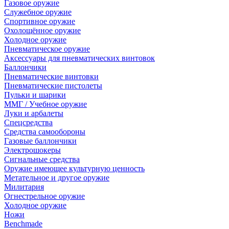
Газовое оружие
Служебное оружие
Спортивное оружие
Охолощённое оружие
Холодное оружие
Пневматическое оружие
Аксессуары для пневматических винтовок
Баллончики
Пневматические винтовки
Пневматические пистолеты
Пульки и шарики
ММГ / Учебное оружие
Луки и арбалеты
Спецсредства
Средства самообороны
Газовые баллончики
Электрошокеры
Сигнальные средства
Оружие имеющее культурную ценность
Метательное и другое оружие
Милитария
Огнестрельное оружие
Холодное оружие
Ножи
Benchmade