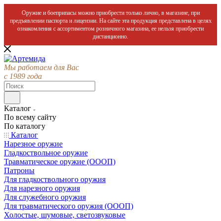
Оружие и боеприпасы можно приобрести только лично, в магазине, при
предъявлении паспорта и лицензии. На сайте эта продукция представлена в целях
ознакомления с ассортиментом розничного магазина, ее нельзя приобрести
дистанционно.
Мы работаем для Вас
с 1989 года
Каталог
По всему сайту
По каталогу
Каталог
Нарезное оружие
Гладкоствольное оружие
Травматическое оружие (ОООП)
Патроны
Для гладкоствольного оружия
Для нарезного оружия
Для служебного оружия
Для травматического оружия (ОООП)
Холостые, шумовые, светозвуковые