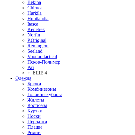
Bekina
Chiruсa
Harkila
Huntlandia
Itasca
Kenetrek
Norfin
P.Original
Remington
Seeland
Voodoo tactical
Псков-Полимер
Рат
+ ЕЩЕ 4
Одежда
Брюки
Комбинезоны
Головные уборы
Жилеты
Костюмы
Куртки
Носки
Перчатки
Плащи
Ремни