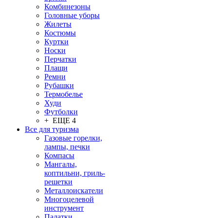
Комбинезоны
Головные уборы
Жилеты
Костюмы
Куртки
Носки
Перчатки
Плащи
Ремни
Рубашки
Термобелье
Худи
Футболки
+ ЕЩЕ 4
Все для туризма
Газовые горелки,
лампы, печки
Компасы
Мангалы,
коптильни, гриль-
решетки
Металлоискатели
Многоцелевой
инструмент
Палатки