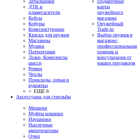
Затыльники
Подарочные
ДТК и
карты
пламегасители
оружейного
Кейсы
магазина
Кобуры
Оружейный
Комплектующие
Trade-in
Краска для оружия
Выбор оружия в
Магазины
магазине:
Мушки
профессиональная
Патронташи
помощь и
Ложи, Комплекты
консультация от
шасси
наших продавцов
Ремни
Чехлы
Приклады, цевья и
рукоятки
+ ЕЩЕ 6
Аксессуары для стрельбы
Мишени
Муфты коврики
Наушники
Наплечные
амортизаторы
Очки