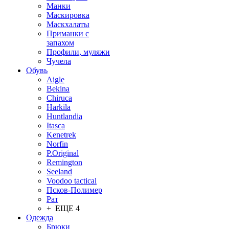
Манки
Маскировка
Маскхалаты
Приманки с
запахом
Профили, муляжи
Чучела
Обувь
Aigle
Bekina
Chiruсa
Harkila
Huntlandia
Itasca
Kenetrek
Norfin
P.Original
Remington
Seeland
Voodoo tactical
Псков-Полимер
Рат
+ ЕЩЕ 4
Одежда
Брюки