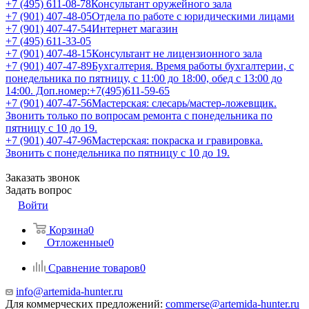
+7 (495) 611-08-78
Консультант оружейного зала
+7 (901) 407-48-05
Отдела по работе с юридическими лицами
+7 (901) 407-47-54
Интернет магазин
+7 (495) 611-33-05
+7 (901) 407-48-15
Консультант не лицензионного зала
+7 (901) 407-47-89
Бухгалтерия. Время работы бухгалтерии, с
понедельника по пятницу, с 11:00 до 18:00, обед с 13:00 до
14:00. Доп.номер:+7(495)611-59-65
+7 (901) 407-47-56
Мастерская: слесарь/мастер-ложевщик.
Звонить только по вопросам ремонта с понедельника по
пятницу с 10 до 19.
+7 (901) 407-47-96
Мастерская: покраска и гравировка.
Звонить с понедельника по пятницу с 10 до 19.
Заказать звонок
Задать вопрос
Войти
Корзина
0
Отложенные
0
Сравнение товаров
0
info@artemida-hunter.ru
Для коммерческих предложений:
commerse@artemida-hunter.ru