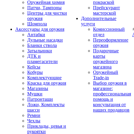
Оружейная химия
покраской
Патчи, Тампоны
Прейскурант
Центры для чистки
мастерской
оружия
Дополнительные
Шомпола
услуги
Аксессуары для оружия
Комиссионный
Антабки
отдел
Дульные насадки
Переоформление
Бланки ствола
оружия
Затыльники
Подарочные
ДТК и
карты
пламегасители
оружейного
Кейсы
магазина
Кобуры
Оружейный
Комплектующие
Trade-in
Краска для оружия
Выбор оружия в
Магазины
магазине:
Мушки
профессиональная
Патронташи
помощь и
Ложи, Комплекты
консультация от
шасси
наших продавцов
Ремни
Чехлы
Приклады, цевья и
рукоятки