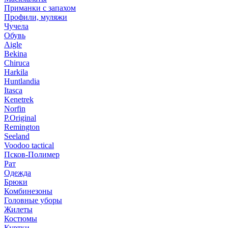
Приманки с запахом
Профили, муляжи
Чучела
Обувь
Aigle
Bekina
Chiruсa
Harkila
Huntlandia
Itasca
Kenetrek
Norfin
P.Original
Remington
Seeland
Voodoo tactical
Псков-Полимер
Рат
Одежда
Брюки
Комбинезоны
Головные уборы
Жилеты
Костюмы
Куртки