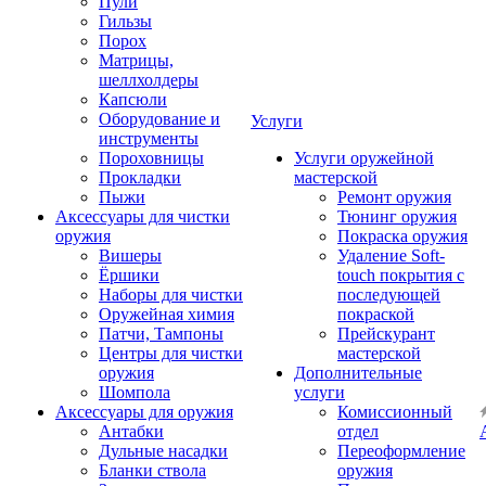
Пули
Гильзы
Порох
Матрицы,
шеллхолдеры
Капсюли
Оборудование и
Услуги
инструменты
Пороховницы
Услуги оружейной
Прокладки
мастерской
Пыжи
Ремонт оружия
Аксессуары для чистки
Тюнинг оружия
оружия
Покраска оружия
Вишеры
Удаление Soft-
Ёршики
touch покрытия с
Наборы для чистки
последующей
Оружейная химия
покраской
Патчи, Тампоны
Прейскурант
Центры для чистки
мастерской
оружия
Дополнительные
Шомпола
услуги
Аксессуары для оружия
Комиссионный
Антабки
отдел
Дульные насадки
Переоформление
Бланки ствола
оружия