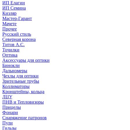
ИП Елагин
ИП Семина
Кизляр
Мастер-Гарант
Мачете
Прочее
Русский стиль
Северная корона
Титов А.С.
Точилки
Оптика
Аксессуары для оптики
Бинокли
Дальномеры
Чехлы для оптики
Зрительные трубы
Коллиматоры
Кронштейны, кольца
ЛЦУ
ПНВ и Тепловизоры
Прицелы
Фонари
Снаряжение патронов
Пули
Гильзы