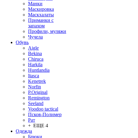
Манки
Маскировка
Маскхалаты
Приманки с
запахом
Профили, муляжи
Чучела
Обувь
Aigle
Bekina
Chiruсa
Harkila
Huntlandia
Itasca
Kenetrek
Norfin
P.Original
Remington
Seeland
Voodoo tactical
Псков-Полимер
Рат
+ ЕЩЕ 4
Одежда
Брюки