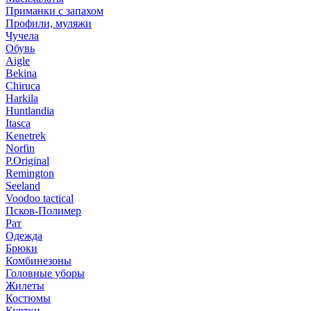
Приманки с запахом
Профили, муляжи
Чучела
Обувь
Aigle
Bekina
Chiruсa
Harkila
Huntlandia
Itasca
Kenetrek
Norfin
P.Original
Remington
Seeland
Voodoo tactical
Псков-Полимер
Рат
Одежда
Брюки
Комбинезоны
Головные уборы
Жилеты
Костюмы
Куртки