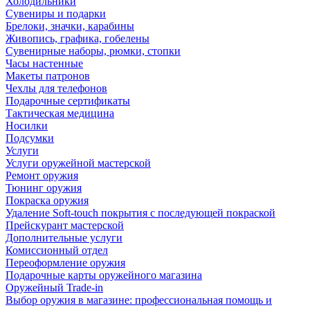
Холодильники
Сувениры и подарки
Брелоки, значки, карабины
Живопись, графика, гобелены
Сувенирные наборы, рюмки, стопки
Часы настенные
Макеты патронов
Чехлы для телефонов
Подарочные сертификаты
Тактическая медицина
Носилки
Подсумки
Услуги
Услуги оружейной мастерской
Ремонт оружия
Тюнинг оружия
Покраска оружия
Удаление Soft-touch покрытия с последующей покраской
Прейскурант мастерской
Дополнительные услуги
Комиссионный отдел
Переоформление оружия
Подарочные карты оружейного магазина
Оружейный Trade-in
Выбор оружия в магазине: профессиональная помощь и