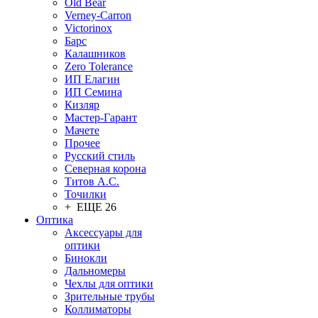
Old Bear
Verney-Carron
Victorinox
Барс
Калашников
Zero Tolerance
ИП Елагин
ИП Семина
Кизляр
Мастер-Гарант
Мачете
Прочее
Русский стиль
Северная корона
Титов А.С.
Точилки
+ ЕЩЕ 26
Оптика
Аксессуары для
оптики
Бинокли
Дальномеры
Чехлы для оптики
Зрительные трубы
Коллиматоры