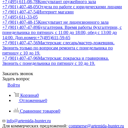
+7 (495) 611-08-78
Консультант оружейного зала
+7 (901) 407-48-05
Отдела по работе с юридическими лицами
+7 (901) 407-47-54
Интернет магазин
+7 (495) 611-33-05
+7 (901) 407-48-15
Консультант не лицензионного зала
+7 (901) 407-47-89
Бухгалтерия. Время работы бухгалтерии, с
понедельника по пятницу, с 11:00 до 18:00, обед с 13:00 до
14:00. Доп.номер:+7(495)611-59-65
+7 (901) 407-47-56
Мастерская: слесарь/мастер-ложевщик.
Звонить только по вопросам ремонта с понедельника по
пятницу с 10 до 19.
+7 (901) 407-47-96
Мастерская: покраска и гравировка.
Звонить с понедельника по пятницу с 10 до 19.
Заказать звонок
Задать вопрос
Войти
Корзина
0
Отложенные
0
Сравнение товаров
0
info@artemida-hunter.ru
Для коммерческих предложений:
commerse@artemida-hunter.ru