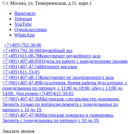
г. Москва, ул. Тимирязевская, д.11, корп.1
Вконтакте
Telegram
YouTube
Одноклассники
WhatsApp
+7 (495) 792-30-06
+7 (495) 792-30-06
Оружейный зал
+7 (495) 611-08-78
Консультант оружейного зала
+7 (901) 407-48-05
Отдела по работе с юридическими лицами
+7 (901) 407-47-54
Интернет магазин
+7 (495) 611-33-05
+7 (901) 407-48-15
Консультант не лицензионного зала
+7 (901) 407-47-89
Бухгалтерия. Время работы бухгалтерии, с
понедельника по пятницу, с 11:00 до 18:00, обед с 13:00 до
14:00. Доп.номер:+7(495)611-59-65
+7 (901) 407-47-56
Мастерская: слесарь/мастер-ложевщик.
Звонить только по вопросам ремонта с понедельника по
пятницу с 10 до 19.
+7 (901) 407-47-96
Мастерская: покраска и гравировка.
Звонить с понедельника по пятницу с 10 до 19.
Заказать звонок