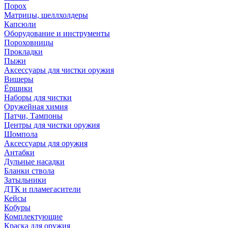
Порох
Матрицы, шеллхолдеры
Капсюли
Оборудование и инструменты
Пороховницы
Прокладки
Пыжи
Аксессуары для чистки оружия
Вишеры
Ёршики
Наборы для чистки
Оружейная химия
Патчи, Тампоны
Центры для чистки оружия
Шомпола
Аксессуары для оружия
Антабки
Дульные насадки
Бланки ствола
Затыльники
ДТК и пламегасители
Кейсы
Кобуры
Комплектующие
Краска для оружия