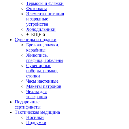
Термосы и фляжки
Фотоохота
Элементы питания
и зарядные
устройства
Холодильники
+ ЕЩЕ 6
Сувениры и подарки
Брелоки, значки,
карабины
Живопись,
графика, гобелены
Сувенирные
наборы, рюмки,
стопки
Часы настенные
Макеты патронов
Чехлы для
телефонов
Подарочные
сертификаты
Тактическая медицина
Носилки
Подсумки