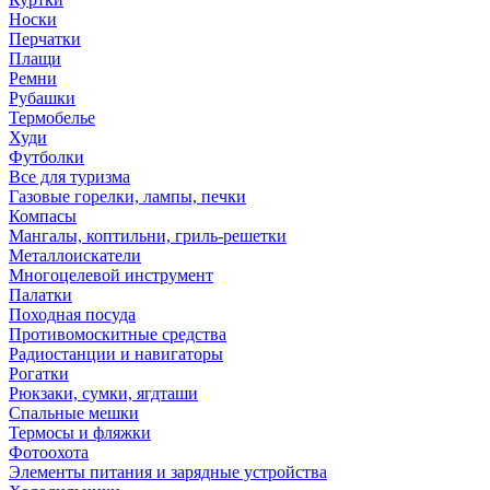
Носки
Перчатки
Плащи
Ремни
Рубашки
Термобелье
Худи
Футболки
Все для туризма
Газовые горелки, лампы, печки
Компасы
Мангалы, коптильни, гриль-решетки
Металлоискатели
Многоцелевой инструмент
Палатки
Походная посуда
Противомоскитные средства
Радиостанции и навигаторы
Рогатки
Рюкзаки, сумки, ягдташи
Спальные мешки
Термосы и фляжки
Фотоохота
Элементы питания и зарядные устройства