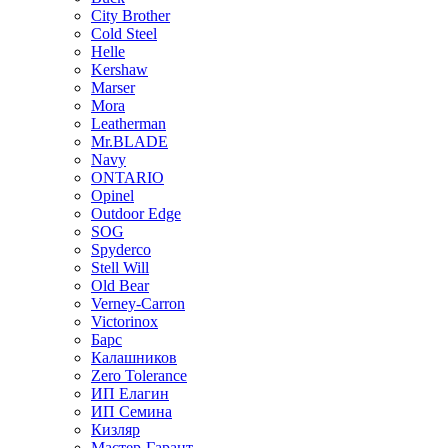
City Brother
Cold Steel
Helle
Kershaw
Marser
Mora
Leatherman
Mr.BLADE
Navy
ONTARIO
Opinel
Outdoor Edge
SOG
Spyderco
Stell Will
Old Bear
Verney-Carron
Victorinox
Барс
Калашников
Zero Tolerance
ИП Елагин
ИП Семина
Кизляр
Мастер-Гарант