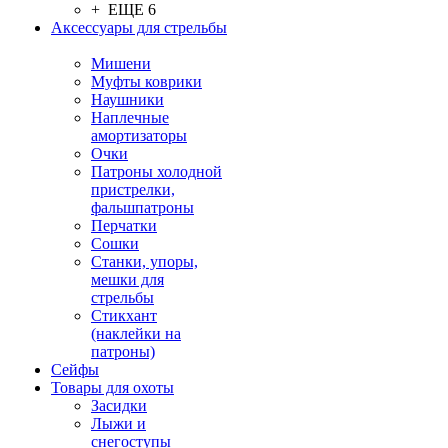
+ ЕЩЕ 6
Аксессуары для стрельбы
Мишени
Муфты коврики
Наушники
Наплечные
амортизаторы
Очки
Патроны холодной
пристрелки,
фальшпатроны
Перчатки
Сошки
Станки, упоры,
мешки для
стрельбы
Стикхант
(наклейки на
патроны)
Сейфы
Товары для охоты
Засидки
Лыжи и
снегоступы