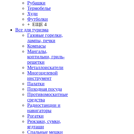
Рубашки
Термобелье
Худи
Футболки
+ ЕЩЕ 4
Все для туризма
Газовые горелки,
лампы, печки
Компасы
Мангалы,
коптильни, гриль-
решетки
Металлоискатели
Многоцелевой
инструмент
Палатки
Походная посуда
Противомоскитные
средства
Радиостанции и
навигаторы
Рогатки
Рюкзаки, сумки,
ягдташи
Спальные мешки