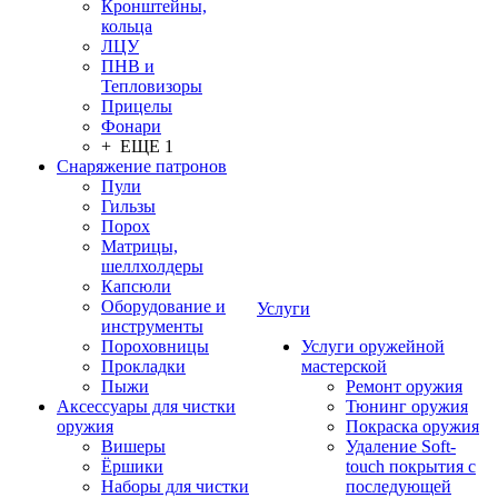
Кронштейны,
кольца
ЛЦУ
ПНВ и
Тепловизоры
Прицелы
Фонари
+ ЕЩЕ 1
Снаряжение патронов
Пули
Гильзы
Порох
Матрицы,
шеллхолдеры
Капсюли
Оборудование и
Услуги
инструменты
Пороховницы
Услуги оружейной
Прокладки
мастерской
Пыжи
Ремонт оружия
Аксессуары для чистки
Тюнинг оружия
оружия
Покраска оружия
Вишеры
Удаление Soft-
Ёршики
touch покрытия с
Наборы для чистки
последующей