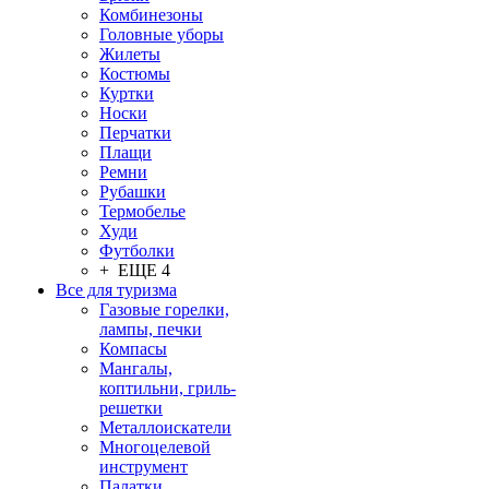
Комбинезоны
Головные уборы
Жилеты
Костюмы
Куртки
Носки
Перчатки
Плащи
Ремни
Рубашки
Термобелье
Худи
Футболки
+ ЕЩЕ 4
Все для туризма
Газовые горелки,
лампы, печки
Компасы
Мангалы,
коптильни, гриль-
решетки
Металлоискатели
Многоцелевой
инструмент
Палатки