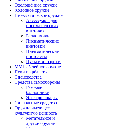
Охолощённое оружие
Холодное оружие
Пневматическое оружие
Аксессуары для
пневматических
винтовок
Баллончики
Пневматические
винтовки
Пневматические
пистолеты
Пульки и шарики
ММГ / Учебное оружие
Луки и арбалеты
Спецсредства
Средства самообороны
Газовые
баллончики
Электрошокеры
Сигнальные средства
Оружие имеющее
культурную ценность
Метательное и
другое оружие