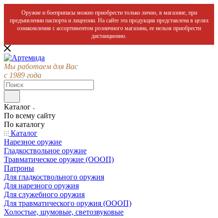
Оружие и боеприпасы можно приобрести только лично, в магазине, при
предъявлении паспорта и лицензии. На сайте эта продукция представлена в целях
ознакомления с ассортиментом розничного магазина, ее нельзя приобрести
дистанционно.
Мы работаем для Вас
с 1989 года
Каталог
По всему сайту
По каталогу
Каталог
Нарезное оружие
Гладкоствольное оружие
Травматическое оружие (ОООП)
Патроны
Для гладкоствольного оружия
Для нарезного оружия
Для служебного оружия
Для травматического оружия (ОООП)
Холостые, шумовые, светозвуковые