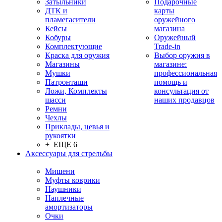
Затыльники
Подарочные
ДТК и
карты
пламегасители
оружейного
Кейсы
магазина
Кобуры
Оружейный
Комплектующие
Trade-in
Краска для оружия
Выбор оружия в
Магазины
магазине:
Мушки
профессиональная
Патронташи
помощь и
Ложи, Комплекты
консультация от
шасси
наших продавцов
Ремни
Чехлы
Приклады, цевья и
рукоятки
+ ЕЩЕ 6
Аксессуары для стрельбы
Мишени
Муфты коврики
Наушники
Наплечные
амортизаторы
Очки