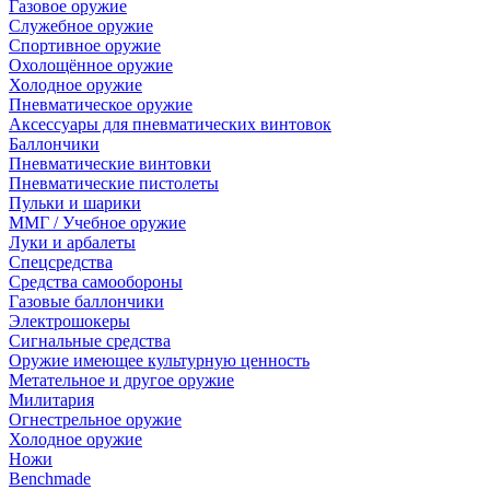
Газовое оружие
Служебное оружие
Спортивное оружие
Охолощённое оружие
Холодное оружие
Пневматическое оружие
Аксессуары для пневматических винтовок
Баллончики
Пневматические винтовки
Пневматические пистолеты
Пульки и шарики
ММГ / Учебное оружие
Луки и арбалеты
Спецсредства
Средства самообороны
Газовые баллончики
Электрошокеры
Сигнальные средства
Оружие имеющее культурную ценность
Метательное и другое оружие
Милитария
Огнестрельное оружие
Холодное оружие
Ножи
Benchmade