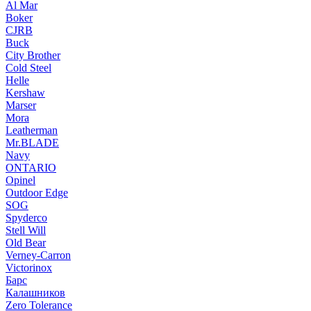
Al Mar
Boker
CJRB
Buck
City Brother
Cold Steel
Helle
Kershaw
Marser
Mora
Leatherman
Mr.BLADE
Navy
ONTARIO
Opinel
Outdoor Edge
SOG
Spyderco
Stell Will
Old Bear
Verney-Carron
Victorinox
Барс
Калашников
Zero Tolerance