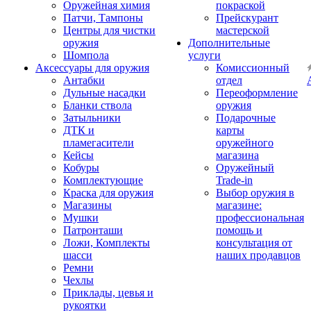
Оружейная химия
покраской
Патчи, Тампоны
Прейскурант
Центры для чистки
мастерской
оружия
Дополнительные
Шомпола
услуги
Аксессуары для оружия
Комиссионный
Антабки
отдел
Дульные насадки
Переоформление
Бланки ствола
оружия
Затыльники
Подарочные
ДТК и
карты
пламегасители
оружейного
Кейсы
магазина
Кобуры
Оружейный
Комплектующие
Trade-in
Краска для оружия
Выбор оружия в
Магазины
магазине:
Мушки
профессиональная
Патронташи
помощь и
Ложи, Комплекты
консультация от
шасси
наших продавцов
Ремни
Чехлы
Приклады, цевья и
рукоятки