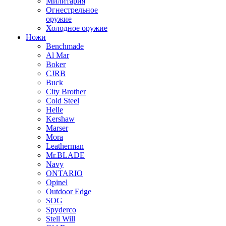
Милитария
Огнестрельное
оружие
Холодное оружие
Ножи
Benchmade
Al Mar
Boker
CJRB
Buck
City Brother
Cold Steel
Helle
Kershaw
Marser
Mora
Leatherman
Mr.BLADE
Navy
ONTARIO
Opinel
Outdoor Edge
SOG
Spyderco
Stell Will