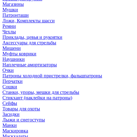
Магазины
Мушки
Патронташи
Ложи, Комплекты шасси
Ремни
Чехлы
Приклады, цевья и рукоятки
Аксессуары для стрельбы
Мишени
Муфты коврики
Наушники
Наплечные амортизаторы
Очки
Патроны холодной пристрелки, фальшпатроны
Перчатки
Сошки
Станки, упоры, мешки для стрельбы
Стикхант (наклейки на патроны)
Сейфы
Товары для охоты
Засидки
Лыжи и снегоступы
Манки
Маскировка
Маскхалаты