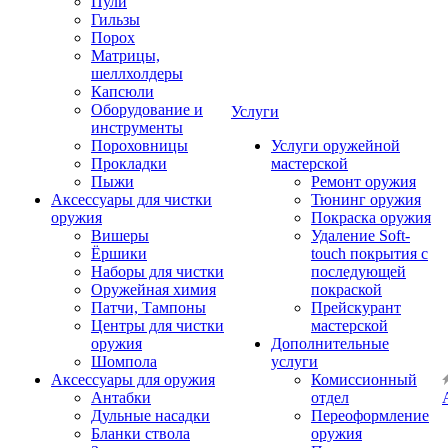
Пули
Гильзы
Порох
Матрицы,
шеллхолдеры
Капсюли
Оборудование и
Услуги
инструменты
Пороховницы
Услуги оружейной
Прокладки
мастерской
Пыжи
Ремонт оружия
Аксессуары для чистки
Тюнинг оружия
оружия
Покраска оружия
Вишеры
Удаление Soft-
Ёршики
touch покрытия с
Наборы для чистки
последующей
Оружейная химия
покраской
Патчи, Тампоны
Прейскурант
Центры для чистки
мастерской
оружия
Дополнительные
Шомпола
услуги
Аксессуары для оружия
Комиссионный
Антабки
отдел
Дульные насадки
Переоформление
Бланки ствола
оружия