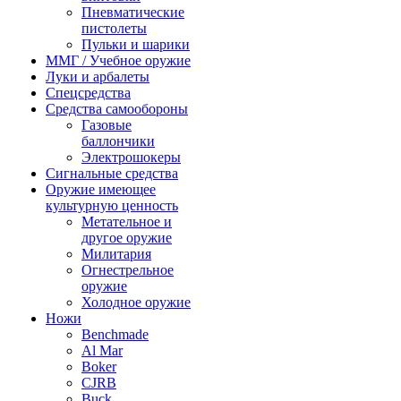
Пневматические
пистолеты
Пульки и шарики
ММГ / Учебное оружие
Луки и арбалеты
Спецсредства
Средства самообороны
Газовые
баллончики
Электрошокеры
Сигнальные средства
Оружие имеющее
культурную ценность
Метательное и
другое оружие
Милитария
Огнестрельное
оружие
Холодное оружие
Ножи
Benchmade
Al Mar
Boker
CJRB
Buck