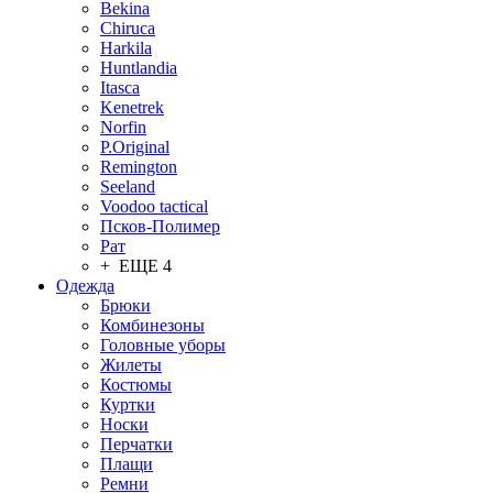
Bekina
Chiruсa
Harkila
Huntlandia
Itasca
Kenetrek
Norfin
P.Original
Remington
Seeland
Voodoo tactical
Псков-Полимер
Рат
+ ЕЩЕ 4
Одежда
Брюки
Комбинезоны
Головные уборы
Жилеты
Костюмы
Куртки
Носки
Перчатки
Плащи
Ремни