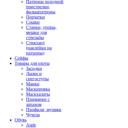
Патроны холодной
пристрелки,
фальшпатроны
Перчатки
Сошки
Станки, упоры,
мешки для
стрельбы
Стикхант
(наклейки на
патроны)
Сейфы
Товары для охоты
Засидки
Лыжи и
снегоступы
Манки
Маскировка
Маскхалаты
Приманки с
запахом
Профили, муляжи
Чучела
Обувь
Aigle