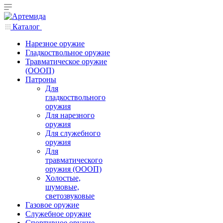
Каталог
Нарезное оружие
Гладкоствольное оружие
Травматическое оружие
(ОООП)
Патроны
Для
гладкоствольного
оружия
Для нарезного
оружия
Для служебного
оружия
Для
травматического
оружия (ОООП)
Холостые,
шумовые,
светозвуковые
Газовое оружие
Служебное оружие
Спортивное оружие