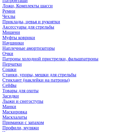
Патронташи
Ложи, Комплекты шасси
Ремни
Чехлы
Приклады, цевья и рукоятки
Аксессуары для стрельбы
Мишени
Муфты коврики
Наушники
Наплечные амортизаторы
Очки
Патроны холодной пристрелки, фальшпатроны
Перчатки
Сошки
Станки, упоры, мешки для стрельбы
Стикхант (наклейки на патроны)
Сейфы
Товары для охоты
Засидки
Лыжи и снегоступы
Манки
Маскировка
Маскхалаты
Приманки с запахом
Профили, муляжи