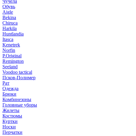
Чучела
Обувь
Aigle
Bekina
Chiruсa
Harkila
Huntlandia
Itasca
Kenetrek
Norfin
P.Original
Remington
Seeland
Voodoo tactical
Псков-Полимер
Рат
Одежда
Брюки
Комбинезоны
Головные уборы
Жилеты
Костюмы
Куртки
Носки
Перчатки