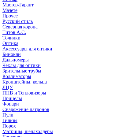
Мастер-Гарант
Мачете
Прочее
Русский стиль
Северная корона
Титов А.С.
Точилки
Оптика
Аксессуары для оптики
Бинокли
Дальномеры
Чехлы для оптики
Зрительные трубы
Коллиматоры
Кронштейны, кольца
ЛЦУ
ПНВ и Тепловизоры
Прицелы
Фонари
Снаряжение патронов
Пули
Гильзы
Порох
Матрицы, шеллхолдеры
Капсюли