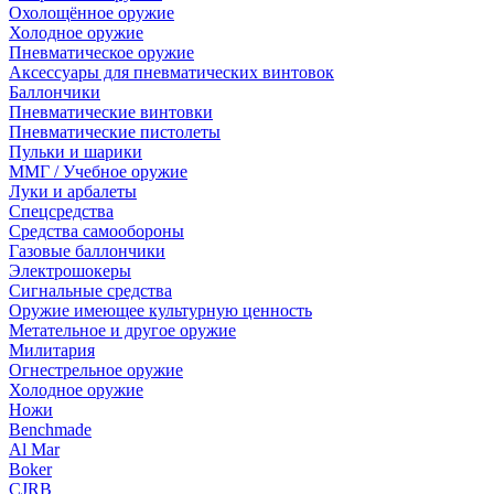
Охолощённое оружие
Холодное оружие
Пневматическое оружие
Аксессуары для пневматических винтовок
Баллончики
Пневматические винтовки
Пневматические пистолеты
Пульки и шарики
ММГ / Учебное оружие
Луки и арбалеты
Спецсредства
Средства самообороны
Газовые баллончики
Электрошокеры
Сигнальные средства
Оружие имеющее культурную ценность
Метательное и другое оружие
Милитария
Огнестрельное оружие
Холодное оружие
Ножи
Benchmade
Al Mar
Boker
CJRB