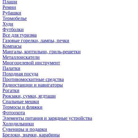
Плащи
Ремни
Рубашки
Термобелье
Худи
Футболки
Все для туризма
Газовые горелки, лампы, печки
Компасы
Мангалы, коптильни, гриль-решетки
Металлоискатели
Многоцелевой инструмент
Палатки
Походная посуда
Противомоскитные средства
Радиостанции и навигаторы
Рогатки
Рюкзаки, сумки, ягдташи
Спальные мешки
Термосы и фляжки
Фотоохота
Элементы питания и зарядные устройства
Холодильники
Сувениры и подарки
Брелоки, значки, карабины