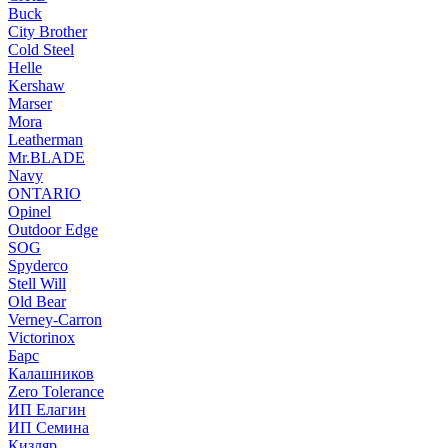
Buck
City Brother
Cold Steel
Helle
Kershaw
Marser
Mora
Leatherman
Mr.BLADE
Navy
ONTARIO
Opinel
Outdoor Edge
SOG
Spyderco
Stell Will
Old Bear
Verney-Carron
Victorinox
Барс
Калашников
Zero Tolerance
ИП Елагин
ИП Семина
Кизляр