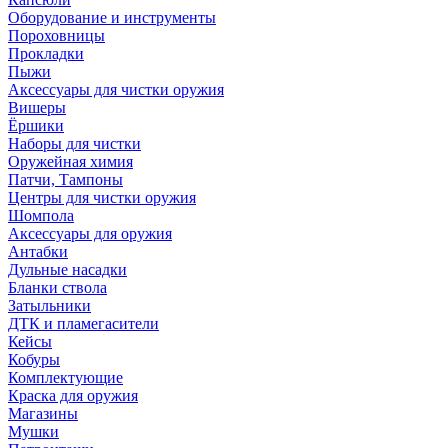
Оборудование и инструменты
Пороховницы
Прокладки
Пыжи
Аксессуары для чистки оружия
Вишеры
Ёршики
Наборы для чистки
Оружейная химия
Патчи, Тампоны
Центры для чистки оружия
Шомпола
Аксессуары для оружия
Антабки
Дульные насадки
Бланки ствола
Затыльники
ДТК и пламегасители
Кейсы
Кобуры
Комплектующие
Краска для оружия
Магазины
Мушки