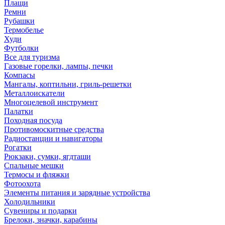
Плащи
Ремни
Рубашки
Термобелье
Худи
Футболки
Все для туризма
Газовые горелки, лампы, печки
Компасы
Мангалы, коптильни, гриль-решетки
Металлоискатели
Многоцелевой инструмент
Палатки
Походная посуда
Противомоскитные средства
Радиостанции и навигаторы
Рогатки
Рюкзаки, сумки, ягдташи
Спальные мешки
Термосы и фляжки
Фотоохота
Элементы питания и зарядные устройства
Холодильники
Сувениры и подарки
Брелоки, значки, карабины