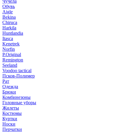
Чучела
Обувь
Aigle
Bekina
Chiruсa
Harkila
Huntlandia
Itasca
Kenetrek
Norfin
P.Original
Remington
Seeland
Voodoo tactical
Псков-Полимер
Рат
Одежда
Брюки
Комбинезоны
Головные уборы
Жилеты
Костюмы
Куртки
Носки
Перчатки