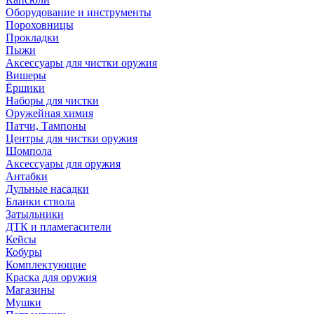
Оборудование и инструменты
Пороховницы
Прокладки
Пыжи
Аксессуары для чистки оружия
Вишеры
Ёршики
Наборы для чистки
Оружейная химия
Патчи, Тампоны
Центры для чистки оружия
Шомпола
Аксессуары для оружия
Антабки
Дульные насадки
Бланки ствола
Затыльники
ДТК и пламегасители
Кейсы
Кобуры
Комплектующие
Краска для оружия
Магазины
Мушки