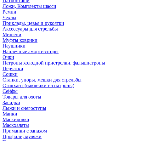
Патронташи
Ложи, Комплекты шасси
Ремни
Чехлы
Приклады, цевья и рукоятки
Аксессуары для стрельбы
Мишени
Муфты коврики
Наушники
Наплечные амортизаторы
Очки
Патроны холодной пристрелки, фальшпатроны
Перчатки
Сошки
Станки, упоры, мешки для стрельбы
Стикхант (наклейки на патроны)
Сейфы
Товары для охоты
Засидки
Лыжи и снегоступы
Манки
Маскировка
Маскхалаты
Приманки с запахом
Профили, муляжи