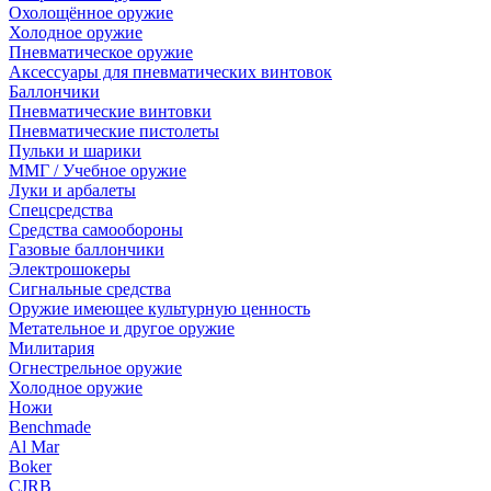
Охолощённое оружие
Холодное оружие
Пневматическое оружие
Аксессуары для пневматических винтовок
Баллончики
Пневматические винтовки
Пневматические пистолеты
Пульки и шарики
ММГ / Учебное оружие
Луки и арбалеты
Спецсредства
Средства самообороны
Газовые баллончики
Электрошокеры
Сигнальные средства
Оружие имеющее культурную ценность
Метательное и другое оружие
Милитария
Огнестрельное оружие
Холодное оружие
Ножи
Benchmade
Al Mar
Boker
CJRB