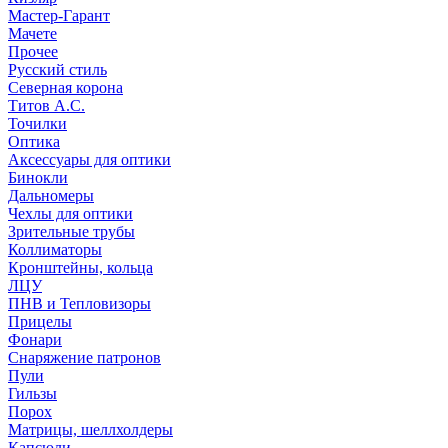
Мастер-Гарант
Мачете
Прочее
Русский стиль
Северная корона
Титов А.С.
Точилки
Оптика
Аксессуары для оптики
Бинокли
Дальномеры
Чехлы для оптики
Зрительные трубы
Коллиматоры
Кронштейны, кольца
ЛЦУ
ПНВ и Тепловизоры
Прицелы
Фонари
Снаряжение патронов
Пули
Гильзы
Порох
Матрицы, шеллхолдеры
Капсюли