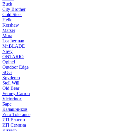
Buck
City Brother
Cold Steel
Helle
Kershaw
Marser
Mora
Leatherman
Mr.BLADE
Navy
ONTARIO
Opinel
Outdoor Edge
SOG
Spyderco
Stell Will
Old Bear
Verney-Carron
Victorinox
Барс
Калашников
Zero Tolerance
ИП Елагин
ИП Семина
Кизляр