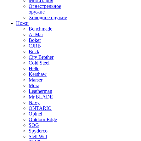
Милитария
Огнестрельное
оружие
Холодное оружие
Ножи
Benchmade
Al Mar
Boker
CJRB
Buck
City Brother
Cold Steel
Helle
Kershaw
Marser
Mora
Leatherman
Mr.BLADE
Navy
ONTARIO
Opinel
Outdoor Edge
SOG
Spyderco
Stell Will