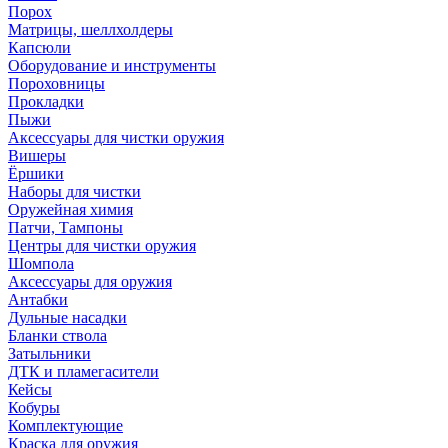
Порох
Матрицы, шеллхолдеры
Капсюли
Оборудование и инструменты
Пороховницы
Прокладки
Пыжи
Аксессуары для чистки оружия
Вишеры
Ёршики
Наборы для чистки
Оружейная химия
Патчи, Тампоны
Центры для чистки оружия
Шомпола
Аксессуары для оружия
Антабки
Дульные насадки
Бланки ствола
Затыльники
ДТК и пламегасители
Кейсы
Кобуры
Комплектующие
Краска для оружия