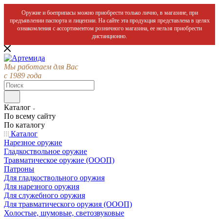
Оружие и боеприпасы можно приобрести только лично, в магазине, при
предъявлении паспорта и лицензии. На сайте эта продукция представлена в целях
ознакомления с ассортиментом розничного магазина, ее нельзя приобрести
дистанционно.
Мы работаем для Вас
с 1989 года
Каталог
По всему сайту
По каталогу
Каталог
Нарезное оружие
Гладкоствольное оружие
Травматическое оружие (ОООП)
Патроны
Для гладкоствольного оружия
Для нарезного оружия
Для служебного оружия
Для травматического оружия (ОООП)
Холостые, шумовые, светозвуковые