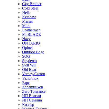
City Brother
Cold Steel
Helle
Kershaw
Marser
Mora
Leatherman
Mr.BLADE
Navy
ONTARIO
Opinel
Outdoor Edge
SOG
Spyderco
Stell Will
Old Bear
Verney-Carron
Victorinox
Барс
Калашников
Zero Tolerance
ИП Елагин
ИП Семина
Кизляр
Мастер-Гарант