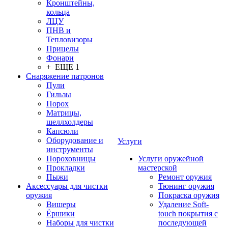
Кронштейны,
кольца
ЛЦУ
ПНВ и
Тепловизоры
Прицелы
Фонари
+ ЕЩЕ 1
Снаряжение патронов
Пули
Гильзы
Порох
Матрицы,
шеллхолдеры
Капсюли
Оборудование и
Услуги
инструменты
Пороховницы
Услуги оружейной
Прокладки
мастерской
Пыжи
Ремонт оружия
Аксессуары для чистки
Тюнинг оружия
оружия
Покраска оружия
Вишеры
Удаление Soft-
Ёршики
touch покрытия с
Наборы для чистки
последующей