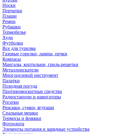
Носки
Перчатки
Плащи
Ремни
Рубашки
Термобелье
Худи
Футболки
Все для туризма
Газовые горелки, лампы, печки
Компасы
Мангалы, коптильни, гриль-решетки
Металлоискатели
Многоцелевой инструмент
Палатки
Походная посуда
Противомоскитные средства
Радиостанции и навигаторы
Рогатки
Рюкзаки, сумки, ягдташи
Спальные мешки
Термосы и фляжки
Фотоохота
Элементы питания и зарядные устройства