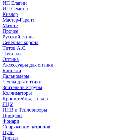
ИП Елагин
ИП Семина
Кизляр
Мастер-Гарант
Мачете
Прочее
Русский стиль
Северная корона
Титов А.С.
Точилки
Оптика
Аксессуары для оптики
Бинокли
Дальномеры
Чехлы для оптики
Зрительные трубы
Коллиматоры
Кронштейны, кольца
ЛЦУ
ПНВ и Тепловизоры
Прицелы
Фонари
Снаряжение патронов
Пули
Гильзы