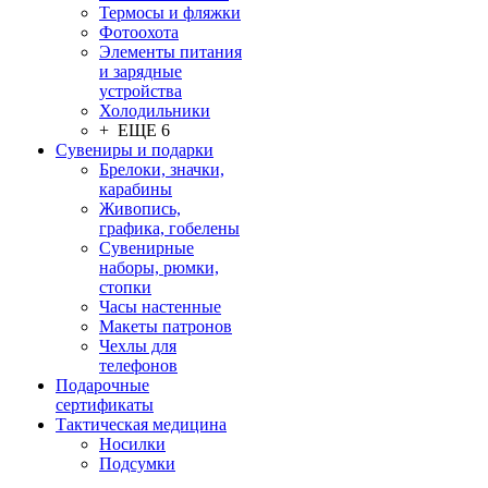
Термосы и фляжки
Фотоохота
Элементы питания
и зарядные
устройства
Холодильники
+ ЕЩЕ 6
Сувениры и подарки
Брелоки, значки,
карабины
Живопись,
графика, гобелены
Сувенирные
наборы, рюмки,
стопки
Часы настенные
Макеты патронов
Чехлы для
телефонов
Подарочные
сертификаты
Тактическая медицина
Носилки
Подсумки