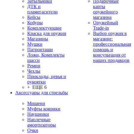
Затыльники
Подарочные
ДТК и
карты
пламегасители
оружейного
Кейсы
магазина
Кобуры
Оружейный
Комплектующие
Trade-in
Краска для оружия
Выбор оружия в
Магазины
магазине:
Мушки
профессиональная
Патронташи
помощь и
Ложи, Комплекты
консультация от
шасси
наших продавцов
Ремни
Чехлы
Приклады, цевья и
рукоятки
+ ЕЩЕ 6
Аксессуары для стрельбы
Мишени
Муфты коврики
Наушники
Наплечные
амортизаторы
Очки