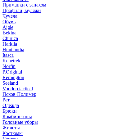
Приманки с запахом
Профили, муляжи
Чучела
Обувь
Aigle
Bekina
Chiruсa
Harkila
Huntlandia
Itasca
Kenetrek
Norfin
P.Original
Remington
Seeland
Voodoo tactical
Псков-Полимер
Рат
Одежда
Брюки
Комбинезоны
Головные уборы
Жилеты
Костюмы
Куртки