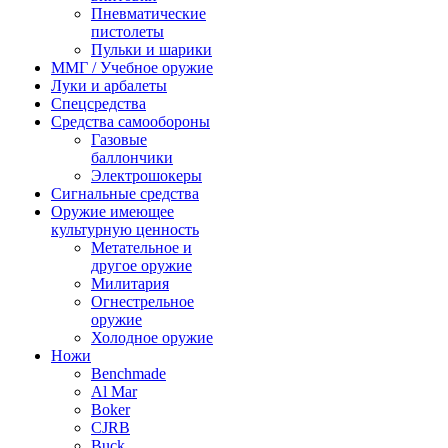
Пневматические
пистолеты
Пульки и шарики
ММГ / Учебное оружие
Луки и арбалеты
Спецсредства
Средства самообороны
Газовые
баллончики
Электрошокеры
Сигнальные средства
Оружие имеющее
культурную ценность
Метательное и
другое оружие
Милитария
Огнестрельное
оружие
Холодное оружие
Ножи
Benchmade
Al Mar
Boker
CJRB
Buck