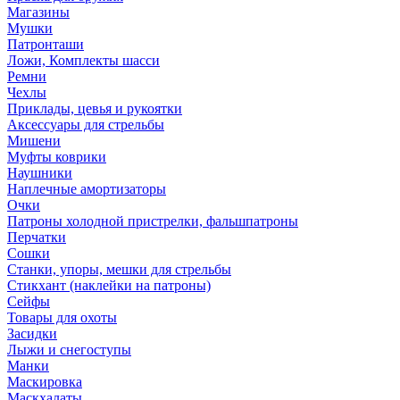
Магазины
Мушки
Патронташи
Ложи, Комплекты шасси
Ремни
Чехлы
Приклады, цевья и рукоятки
Аксессуары для стрельбы
Мишени
Муфты коврики
Наушники
Наплечные амортизаторы
Очки
Патроны холодной пристрелки, фальшпатроны
Перчатки
Сошки
Станки, упоры, мешки для стрельбы
Стикхант (наклейки на патроны)
Сейфы
Товары для охоты
Засидки
Лыжи и снегоступы
Манки
Маскировка
Маскхалаты