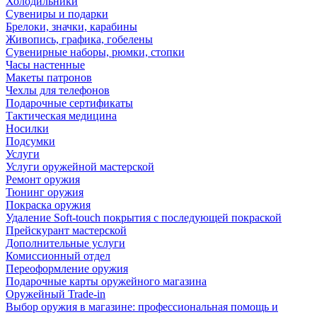
Холодильники
Сувениры и подарки
Брелоки, значки, карабины
Живопись, графика, гобелены
Сувенирные наборы, рюмки, стопки
Часы настенные
Макеты патронов
Чехлы для телефонов
Подарочные сертификаты
Тактическая медицина
Носилки
Подсумки
Услуги
Услуги оружейной мастерской
Ремонт оружия
Тюнинг оружия
Покраска оружия
Удаление Soft-touch покрытия с последующей покраской
Прейскурант мастерской
Дополнительные услуги
Комиссионный отдел
Переоформление оружия
Подарочные карты оружейного магазина
Оружейный Trade-in
Выбор оружия в магазине: профессиональная помощь и