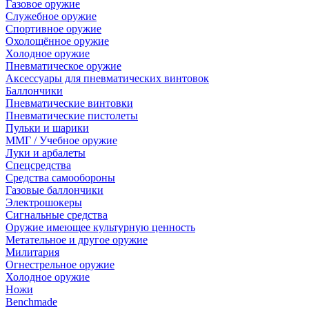
Газовое оружие
Служебное оружие
Спортивное оружие
Охолощённое оружие
Холодное оружие
Пневматическое оружие
Аксессуары для пневматических винтовок
Баллончики
Пневматические винтовки
Пневматические пистолеты
Пульки и шарики
ММГ / Учебное оружие
Луки и арбалеты
Спецсредства
Средства самообороны
Газовые баллончики
Электрошокеры
Сигнальные средства
Оружие имеющее культурную ценность
Метательное и другое оружие
Милитария
Огнестрельное оружие
Холодное оружие
Ножи
Benchmade