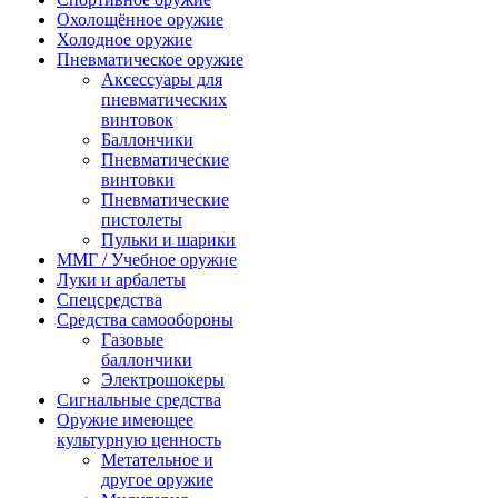
Охолощённое оружие
Холодное оружие
Пневматическое оружие
Аксессуары для
пневматических
винтовок
Баллончики
Пневматические
винтовки
Пневматические
пистолеты
Пульки и шарики
ММГ / Учебное оружие
Луки и арбалеты
Спецсредства
Средства самообороны
Газовые
баллончики
Электрошокеры
Сигнальные средства
Оружие имеющее
культурную ценность
Метательное и
другое оружие