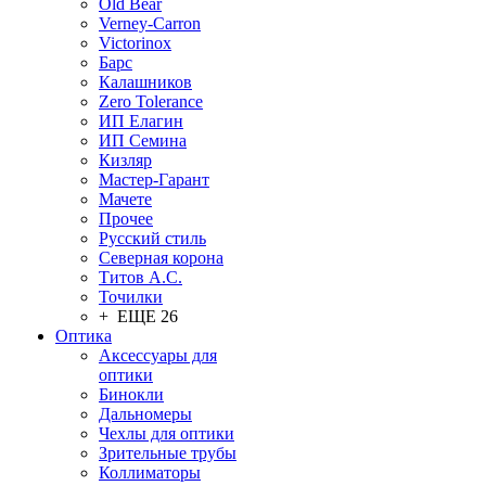
Old Bear
Verney-Carron
Victorinox
Барс
Калашников
Zero Tolerance
ИП Елагин
ИП Семина
Кизляр
Мастер-Гарант
Мачете
Прочее
Русский стиль
Северная корона
Титов А.С.
Точилки
+ ЕЩЕ 26
Оптика
Аксессуары для
оптики
Бинокли
Дальномеры
Чехлы для оптики
Зрительные трубы
Коллиматоры