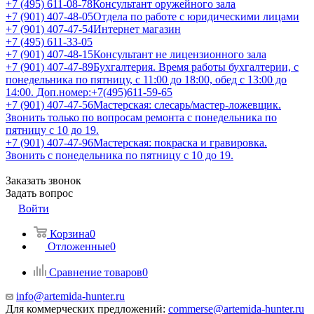
+7 (495) 611-08-78
Консультант оружейного зала
+7 (901) 407-48-05
Отдела по работе с юридическими лицами
+7 (901) 407-47-54
Интернет магазин
+7 (495) 611-33-05
+7 (901) 407-48-15
Консультант не лицензионного зала
+7 (901) 407-47-89
Бухгалтерия. Время работы бухгалтерии, с
понедельника по пятницу, с 11:00 до 18:00, обед с 13:00 до
14:00. Доп.номер:+7(495)611-59-65
+7 (901) 407-47-56
Мастерская: слесарь/мастер-ложевщик.
Звонить только по вопросам ремонта с понедельника по
пятницу с 10 до 19.
+7 (901) 407-47-96
Мастерская: покраска и гравировка.
Звонить с понедельника по пятницу с 10 до 19.
Заказать звонок
Задать вопрос
Войти
Корзина
0
Отложенные
0
Сравнение товаров
0
info@artemida-hunter.ru
Для коммерческих предложений:
commerse@artemida-hunter.ru