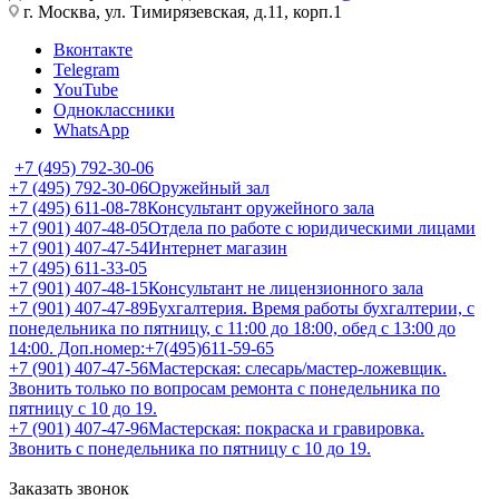
г. Москва, ул. Тимирязевская, д.11, корп.1
Вконтакте
Telegram
YouTube
Одноклассники
WhatsApp
+7 (495) 792-30-06
+7 (495) 792-30-06
Оружейный зал
+7 (495) 611-08-78
Консультант оружейного зала
+7 (901) 407-48-05
Отдела по работе с юридическими лицами
+7 (901) 407-47-54
Интернет магазин
+7 (495) 611-33-05
+7 (901) 407-48-15
Консультант не лицензионного зала
+7 (901) 407-47-89
Бухгалтерия. Время работы бухгалтерии, с
понедельника по пятницу, с 11:00 до 18:00, обед с 13:00 до
14:00. Доп.номер:+7(495)611-59-65
+7 (901) 407-47-56
Мастерская: слесарь/мастер-ложевщик.
Звонить только по вопросам ремонта с понедельника по
пятницу с 10 до 19.
+7 (901) 407-47-96
Мастерская: покраска и гравировка.
Звонить с понедельника по пятницу с 10 до 19.
Заказать звонок