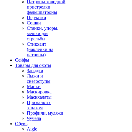
Патроны холодной
пристрелки,
фальшпатроны
Перчатки
Сошки
Станки, упоры,
мешки для
стрельбы
Стикхант
(наклейки на
патроны)
Сейфы
Товары для охоты
Засидки
Лыжи и
снегоступы
Манки
Маскировка
Маскхалаты
Приманки с
запахом
Профили, муляжи
Чучела
Обувь
Aigle