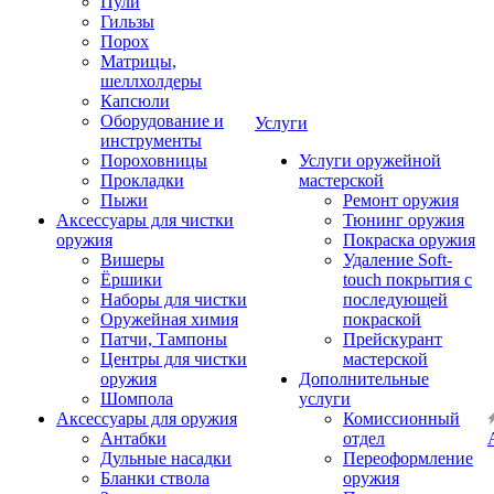
Пули
Гильзы
Порох
Матрицы,
шеллхолдеры
Капсюли
Оборудование и
Услуги
инструменты
Пороховницы
Услуги оружейной
Прокладки
мастерской
Пыжи
Ремонт оружия
Аксессуары для чистки
Тюнинг оружия
оружия
Покраска оружия
Вишеры
Удаление Soft-
Ёршики
touch покрытия с
Наборы для чистки
последующей
Оружейная химия
покраской
Патчи, Тампоны
Прейскурант
Центры для чистки
мастерской
оружия
Дополнительные
Шомпола
услуги
Аксессуары для оружия
Комиссионный
Антабки
отдел
Дульные насадки
Переоформление
Бланки ствола
оружия