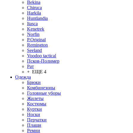
Bekina
Chiruсa
Harkila
Huntlandia
Itasca
Kenetrek
Norfin
P.Original
Remington
Seeland
Voodoo tactical
Псков-Полимер
Рат
+ ЕЩЕ 4
Одежда
Брюки
Комбинезоны
Головные уборы
Жилеты
Костюмы
Куртки
Носки
Перчатки
Плащи
Ремни