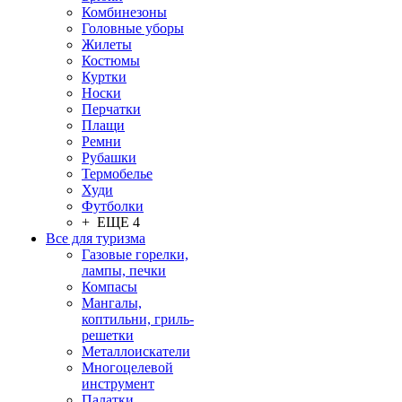
Комбинезоны
Головные уборы
Жилеты
Костюмы
Куртки
Носки
Перчатки
Плащи
Ремни
Рубашки
Термобелье
Худи
Футболки
+ ЕЩЕ 4
Все для туризма
Газовые горелки,
лампы, печки
Компасы
Мангалы,
коптильни, гриль-
решетки
Металлоискатели
Многоцелевой
инструмент
Палатки