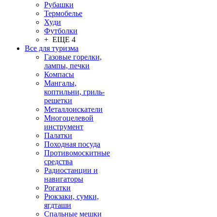
Рубашки
Термобелье
Худи
Футболки
+ ЕЩЕ 4
Все для туризма
Газовые горелки,
лампы, печки
Компасы
Мангалы,
коптильни, гриль-
решетки
Металлоискатели
Многоцелевой
инструмент
Палатки
Походная посуда
Противомоскитные
средства
Радиостанции и
навигаторы
Рогатки
Рюкзаки, сумки,
ягдташи
Спальные мешки