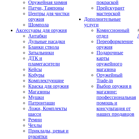
Оружейная химия
покраской
Патчи, Тампоны
Прейскурант
Центры для чистки
мастерской
оружия
Дополнительные
Шомпола
услуги
Аксессуары для оружия
Комиссионный
Антабки
отдел
Дульные насадки
Переоформление
Бланки ствола
оружия
Затыльники
Подарочные
ДТК и
карты
пламегасители
оружейного
Кейсы
магазина
Кобуры
Оружейный
Комплектующие
Trade-in
Краска для оружия
Выбор оружия в
Магазины
магазине:
Мушки
профессиональная
Патронташи
помощь и
Ложи, Комплекты
консультация от
шасси
наших продавцов
Ремни
Чехлы
Приклады, цевья и
рукоятки