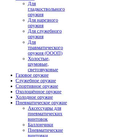
Для
гладкоствольного
оружия
Для нарезного
оружия
Для служебного
оружия
Для
травматического
оружия (ОООП)
Холостые,
шумовые,
светозвуковые
Газовое оружие
Служебное оружие
Спортивное оружие
Охолощённое оружие
Холодное оружие
Пневматическое оружие
Аксессуары для
пневматических
винтовок
Баллончики
Пневматические
винтовки