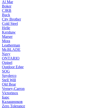
Al Mar
Boker
CJRB
Buck
City Brother
Cold Steel
Helle
Kershaw
Marser
Mora
Leatherman
Mr.BLADE
Navy
ONTARIO
Opinel
Outdoor Edge
SOG
Spyderco
Stell Will
Old Bear
Verney-Carron
Victorinox
Барс
Калашников
Zero Tolerance