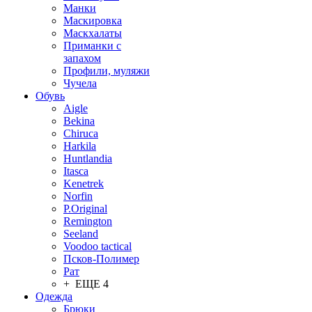
Манки
Маскировка
Маскхалаты
Приманки с
запахом
Профили, муляжи
Чучела
Обувь
Aigle
Bekina
Chiruсa
Harkila
Huntlandia
Itasca
Kenetrek
Norfin
P.Original
Remington
Seeland
Voodoo tactical
Псков-Полимер
Рат
+ ЕЩЕ 4
Одежда
Брюки