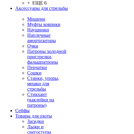
+ ЕЩЕ 6
Аксессуары для стрельбы
Мишени
Муфты коврики
Наушники
Наплечные
амортизаторы
Очки
Патроны холодной
пристрелки,
фальшпатроны
Перчатки
Сошки
Станки, упоры,
мешки для
стрельбы
Стикхант
(наклейки на
патроны)
Сейфы
Товары для охоты
Засидки
Лыжи и
снегоступы