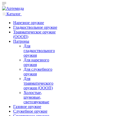
Каталог
Нарезное оружие
Гладкоствольное оружие
Травматическое оружие
(ОООП)
Патроны
Для
гладкоствольного
оружия
Для нарезного
оружия
Для служебного
оружия
Для
травматического
оружия (ОООП)
Холостые,
шумовые,
светозвуковые
Газовое оружие
Служебное оружие
Спортивное оружие