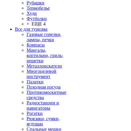
Рубашки
Термобелье
Худи
Футболки
+ ЕЩЕ 4
Все для туризма
Газовые горелки,
лампы, печки
Компасы
Мангалы,
коптильни, гриль-
решетки
Металлоискатели
Многоцелевой
инструмент
Палатки
Походная посуда
Противомоскитные
средства
Радиостанции и
навигаторы
Рогатки
Рюкзаки, сумки,
ягдташи
Спальные мешки