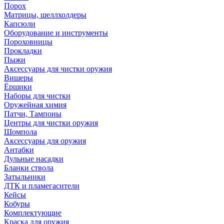
Порох
Матрицы, шеллхолдеры
Капсюли
Оборудование и инструменты
Пороховницы
Прокладки
Пыжи
Аксессуары для чистки оружия
Вишеры
Ёршики
Наборы для чистки
Оружейная химия
Патчи, Тампоны
Центры для чистки оружия
Шомпола
Аксессуары для оружия
Антабки
Дульные насадки
Бланки ствола
Затыльники
ДТК и пламегасители
Кейсы
Кобуры
Комплектующие
Краска для оружия