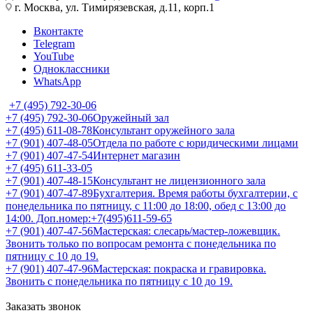
г. Москва, ул. Тимирязевская, д.11, корп.1
Вконтакте
Telegram
YouTube
Одноклассники
WhatsApp
+7 (495) 792-30-06
+7 (495) 792-30-06
Оружейный зал
+7 (495) 611-08-78
Консультант оружейного зала
+7 (901) 407-48-05
Отдела по работе с юридическими лицами
+7 (901) 407-47-54
Интернет магазин
+7 (495) 611-33-05
+7 (901) 407-48-15
Консультант не лицензионного зала
+7 (901) 407-47-89
Бухгалтерия. Время работы бухгалтерии, с
понедельника по пятницу, с 11:00 до 18:00, обед с 13:00 до
14:00. Доп.номер:+7(495)611-59-65
+7 (901) 407-47-56
Мастерская: слесарь/мастер-ложевщик.
Звонить только по вопросам ремонта с понедельника по
пятницу с 10 до 19.
+7 (901) 407-47-96
Мастерская: покраска и гравировка.
Звонить с понедельника по пятницу с 10 до 19.
Заказать звонок