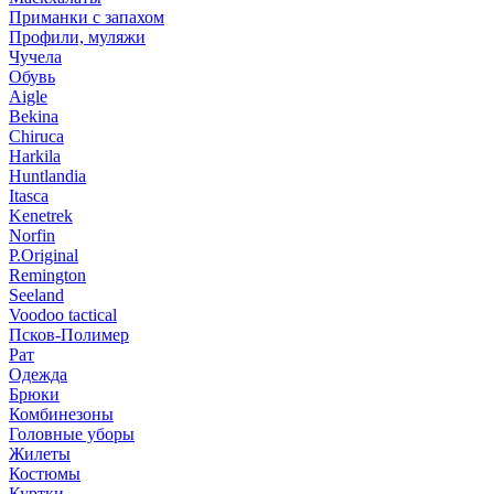
Приманки с запахом
Профили, муляжи
Чучела
Обувь
Aigle
Bekina
Chiruсa
Harkila
Huntlandia
Itasca
Kenetrek
Norfin
P.Original
Remington
Seeland
Voodoo tactical
Псков-Полимер
Рат
Одежда
Брюки
Комбинезоны
Головные уборы
Жилеты
Костюмы
Куртки