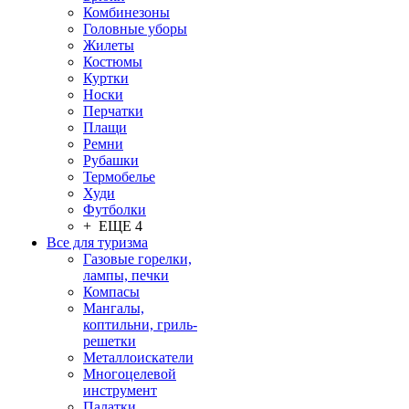
Комбинезоны
Головные уборы
Жилеты
Костюмы
Куртки
Носки
Перчатки
Плащи
Ремни
Рубашки
Термобелье
Худи
Футболки
+ ЕЩЕ 4
Все для туризма
Газовые горелки,
лампы, печки
Компасы
Мангалы,
коптильни, гриль-
решетки
Металлоискатели
Многоцелевой
инструмент
Палатки