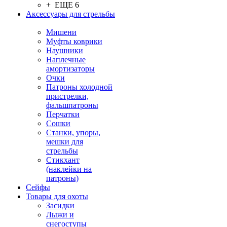
+ ЕЩЕ 6
Аксессуары для стрельбы
Мишени
Муфты коврики
Наушники
Наплечные
амортизаторы
Очки
Патроны холодной
пристрелки,
фальшпатроны
Перчатки
Сошки
Станки, упоры,
мешки для
стрельбы
Стикхант
(наклейки на
патроны)
Сейфы
Товары для охоты
Засидки
Лыжи и
снегоступы