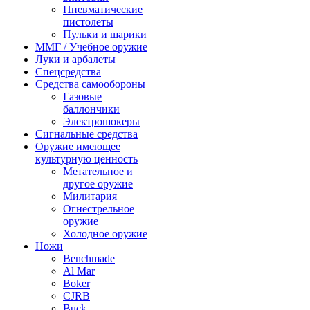
Пневматические
пистолеты
Пульки и шарики
ММГ / Учебное оружие
Луки и арбалеты
Спецсредства
Средства самообороны
Газовые
баллончики
Электрошокеры
Сигнальные средства
Оружие имеющее
культурную ценность
Метательное и
другое оружие
Милитария
Огнестрельное
оружие
Холодное оружие
Ножи
Benchmade
Al Mar
Boker
CJRB
Buck