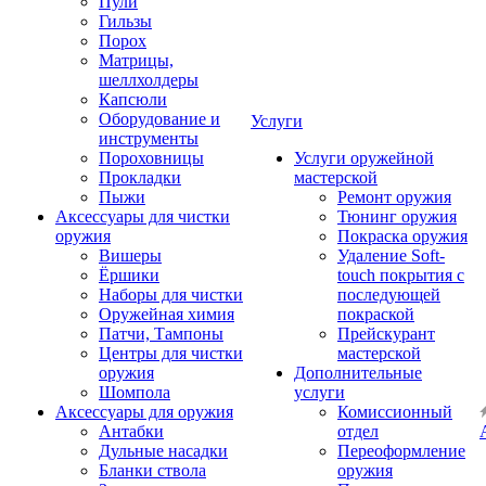
Пули
Гильзы
Порох
Матрицы,
шеллхолдеры
Капсюли
Оборудование и
Услуги
инструменты
Пороховницы
Услуги оружейной
Прокладки
мастерской
Пыжи
Ремонт оружия
Аксессуары для чистки
Тюнинг оружия
оружия
Покраска оружия
Вишеры
Удаление Soft-
Ёршики
touch покрытия с
Наборы для чистки
последующей
Оружейная химия
покраской
Патчи, Тампоны
Прейскурант
Центры для чистки
мастерской
оружия
Дополнительные
Шомпола
услуги
Аксессуары для оружия
Комиссионный
Антабки
отдел
Дульные насадки
Переоформление
Бланки ствола
оружия