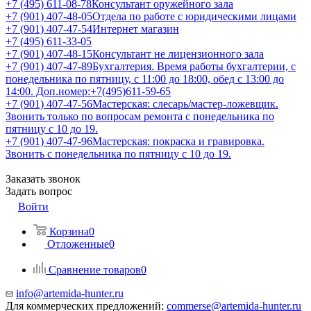
+7 (495) 611-08-78
Консультант оружейного зала
+7 (901) 407-48-05
Отдела по работе с юридическими лицами
+7 (901) 407-47-54
Интернет магазин
+7 (495) 611-33-05
+7 (901) 407-48-15
Консультант не лицензионного зала
+7 (901) 407-47-89
Бухгалтерия. Время работы бухгалтерии, с
понедельника по пятницу, с 11:00 до 18:00, обед с 13:00 до
14:00. Доп.номер:+7(495)611-59-65
+7 (901) 407-47-56
Мастерская: слесарь/мастер-ложевщик.
Звонить только по вопросам ремонта с понедельника по
пятницу с 10 до 19.
+7 (901) 407-47-96
Мастерская: покраска и гравировка.
Звонить с понедельника по пятницу с 10 до 19.
Заказать звонок
Задать вопрос
Войти
Корзина
0
Отложенные
0
Сравнение товаров
0
info@artemida-hunter.ru
Для коммерческих предложений:
commerse@artemida-hunter.ru