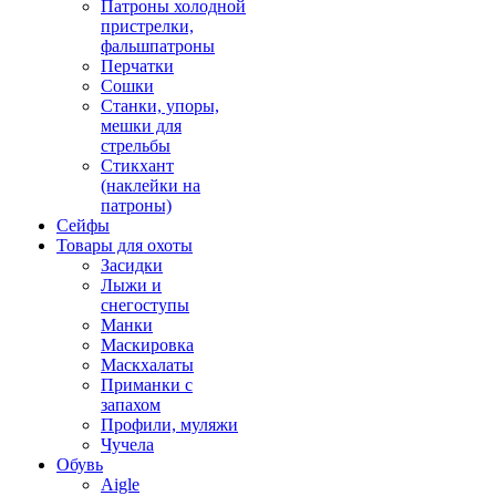
Патроны холодной
пристрелки,
фальшпатроны
Перчатки
Сошки
Станки, упоры,
мешки для
стрельбы
Стикхант
(наклейки на
патроны)
Сейфы
Товары для охоты
Засидки
Лыжи и
снегоступы
Манки
Маскировка
Маскхалаты
Приманки с
запахом
Профили, муляжи
Чучела
Обувь
Aigle