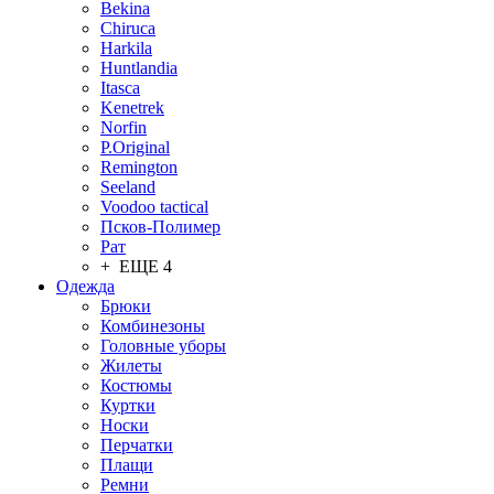
Bekina
Chiruсa
Harkila
Huntlandia
Itasca
Kenetrek
Norfin
P.Original
Remington
Seeland
Voodoo tactical
Псков-Полимер
Рат
+ ЕЩЕ 4
Одежда
Брюки
Комбинезоны
Головные уборы
Жилеты
Костюмы
Куртки
Носки
Перчатки
Плащи
Ремни