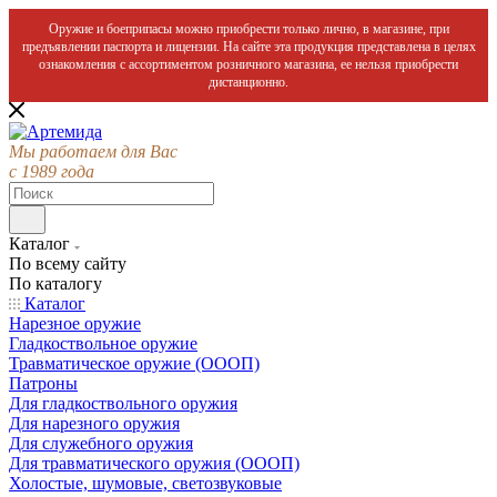
Оружие и боеприпасы можно приобрести только лично, в магазине, при
предъявлении паспорта и лицензии. На сайте эта продукция представлена в целях
ознакомления с ассортиментом розничного магазина, ее нельзя приобрести
дистанционно.
Мы работаем для Вас
с 1989 года
Каталог
По всему сайту
По каталогу
Каталог
Нарезное оружие
Гладкоствольное оружие
Травматическое оружие (ОООП)
Патроны
Для гладкоствольного оружия
Для нарезного оружия
Для служебного оружия
Для травматического оружия (ОООП)
Холостые, шумовые, светозвуковые