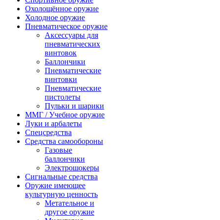
Охолощённое оружие
Холодное оружие
Пневматическое оружие
Аксессуары для
пневматических
винтовок
Баллончики
Пневматические
винтовки
Пневматические
пистолеты
Пульки и шарики
ММГ / Учебное оружие
Луки и арбалеты
Спецсредства
Средства самообороны
Газовые
баллончики
Электрошокеры
Сигнальные средства
Оружие имеющее
культурную ценность
Метательное и
другое оружие