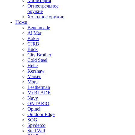
Милитария
Огнестрельное
оружие
Холодное оружие
Ножи
Benchmade
Al Mar
Boker
CJRB
Buck
City Brother
Cold Steel
Helle
Kershaw
Marser
Mora
Leatherman
Mr.BLADE
Navy
ONTARIO
Opinel
Outdoor Edge
SOG
Spyderco
Stell Will