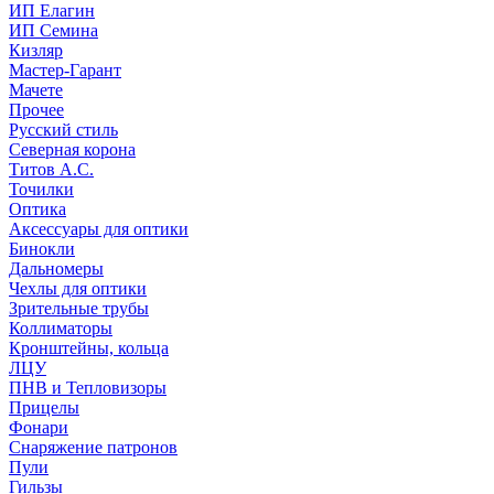
ИП Елагин
ИП Семина
Кизляр
Мастер-Гарант
Мачете
Прочее
Русский стиль
Северная корона
Титов А.С.
Точилки
Оптика
Аксессуары для оптики
Бинокли
Дальномеры
Чехлы для оптики
Зрительные трубы
Коллиматоры
Кронштейны, кольца
ЛЦУ
ПНВ и Тепловизоры
Прицелы
Фонари
Снаряжение патронов
Пули
Гильзы