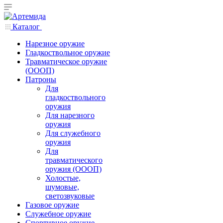
Каталог
Нарезное оружие
Гладкоствольное оружие
Травматическое оружие
(ОООП)
Патроны
Для
гладкоствольного
оружия
Для нарезного
оружия
Для служебного
оружия
Для
травматического
оружия (ОООП)
Холостые,
шумовые,
светозвуковые
Газовое оружие
Служебное оружие
Спортивное оружие