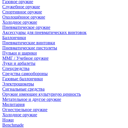
Газовое оружие
Служебное оружие
Спортивное оружие
Охолощённое оружие
Холодное оружие
Пневматическое оружие
Аксессуары для пневматических винтовок
Баллончики
Пневматические винтовки
Пневматические пистолеты
Пульки и шарики
ММГ / Учебное оружие
Луки и арбалеты
Спецсредства
Средства самообороны
Газовые баллончики
Электрошокеры
Сигнальные средства
Оружие имеющее культурную ценность
Метательное и другое оружие
Милитария
Огнестрельное оружие
Холодное оружие
Ножи
Benchmade