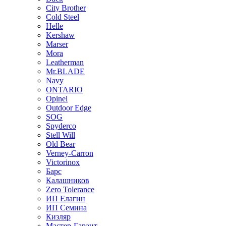
City Brother
Cold Steel
Helle
Kershaw
Marser
Mora
Leatherman
Mr.BLADE
Navy
ONTARIO
Opinel
Outdoor Edge
SOG
Spyderco
Stell Will
Old Bear
Verney-Carron
Victorinox
Барс
Калашников
Zero Tolerance
ИП Елагин
ИП Семина
Кизляр
Мастер-Гарант