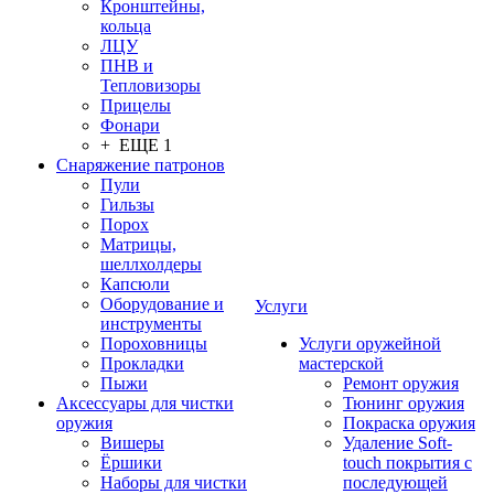
Кронштейны,
кольца
ЛЦУ
ПНВ и
Тепловизоры
Прицелы
Фонари
+ ЕЩЕ 1
Снаряжение патронов
Пули
Гильзы
Порох
Матрицы,
шеллхолдеры
Капсюли
Оборудование и
Услуги
инструменты
Пороховницы
Услуги оружейной
Прокладки
мастерской
Пыжи
Ремонт оружия
Аксессуары для чистки
Тюнинг оружия
оружия
Покраска оружия
Вишеры
Удаление Soft-
Ёршики
touch покрытия с
Наборы для чистки
последующей