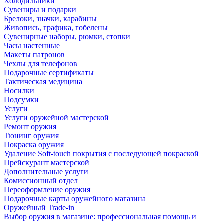
Холодильники
Сувениры и подарки
Брелоки, значки, карабины
Живопись, графика, гобелены
Сувенирные наборы, рюмки, стопки
Часы настенные
Макеты патронов
Чехлы для телефонов
Подарочные сертификаты
Тактическая медицина
Носилки
Подсумки
Услуги
Услуги оружейной мастерской
Ремонт оружия
Тюнинг оружия
Покраска оружия
Удаление Soft-touch покрытия с последующей покраской
Прейскурант мастерской
Дополнительные услуги
Комиссионный отдел
Переоформление оружия
Подарочные карты оружейного магазина
Оружейный Trade-in
Выбор оружия в магазине: профессиональная помощь и