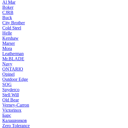
Al Mar
Boker
CJRB
Buck
City Brother
Cold Steel
Helle
Kershaw
Marser
Mora
Leatherman
Mr.BLADE
Navy
ONTARIO
Opinel
Outdoor Edge
SOG
Spyderco
Stell Will
Old Bear
Verney-Carron
Victorinox
Барс
Калашников
Zero Tolerance