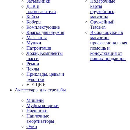
Затыльники
Подарочные
ДТК и
карты
пламегасители
оружейного
Кейсы
магазина
Кобуры
Оружейный
Комплектующие
Trade-in
Краска для оружия
Выбор оружия в
Магазины
магазине:
Мушки
профессиональная
Патронташи
помощь и
Ложи, Комплекты
консультация от
шасси
наших продавцов
Ремни
Чехлы
Приклады, цевья и
рукоятки
+ ЕЩЕ 6
Аксессуары для стрельбы
Мишени
Муфты коврики
Наушники
Наплечные
амортизаторы
Очки