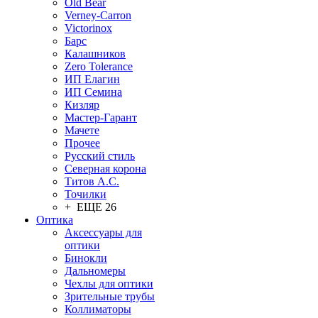
Old Bear
Verney-Carron
Victorinox
Барс
Калашников
Zero Tolerance
ИП Елагин
ИП Семина
Кизляр
Мастер-Гарант
Мачете
Прочее
Русский стиль
Северная корона
Титов А.С.
Точилки
+ ЕЩЕ 26
Оптика
Аксессуары для
оптики
Бинокли
Дальномеры
Чехлы для оптики
Зрительные трубы
Коллиматоры