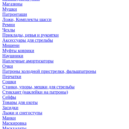
Магазины
Мушки
Патронташи
Ложи, Комплекты шасси
Ремни
Чехлы
Приклады, цевья и рукоятки
Аксессуары для стрельбы
Мишени
Муфты коврики
Наушники
Наплечные амортизаторы
Очки
Патроны холодной пристрелки, фальшпатроны
Перчатки
Сошки
Станки, упоры, мешки для стрельбы
Стикхант (наклейки на патроны)
Сейфы
Товары для охоты
Засидки
Лыжи и снегоступы
Манки
Маскировка
Маскхалаты