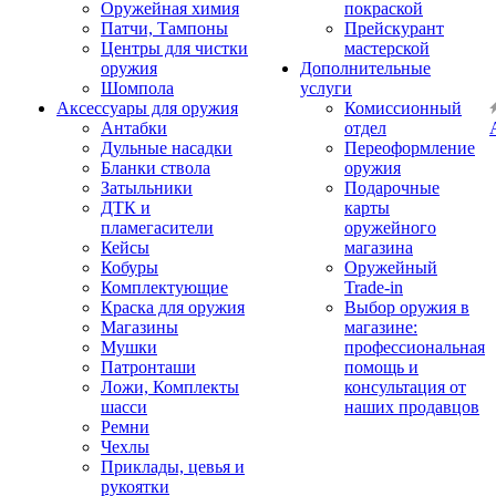
Оружейная химия
покраской
Патчи, Тампоны
Прейскурант
Центры для чистки
мастерской
оружия
Дополнительные
Шомпола
услуги
Аксессуары для оружия
Комиссионный
Антабки
отдел
Дульные насадки
Переоформление
Бланки ствола
оружия
Затыльники
Подарочные
ДТК и
карты
пламегасители
оружейного
Кейсы
магазина
Кобуры
Оружейный
Комплектующие
Trade-in
Краска для оружия
Выбор оружия в
Магазины
магазине:
Мушки
профессиональная
Патронташи
помощь и
Ложи, Комплекты
консультация от
шасси
наших продавцов
Ремни
Чехлы
Приклады, цевья и
рукоятки