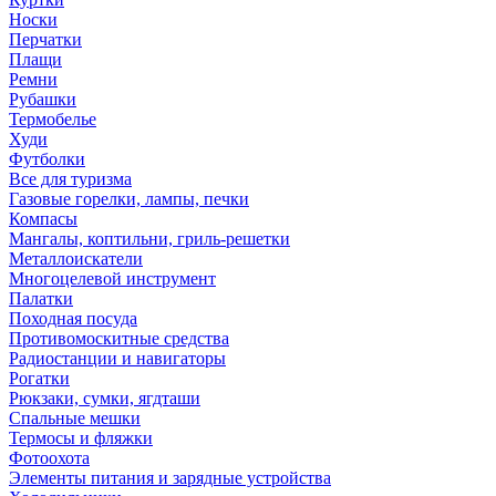
Носки
Перчатки
Плащи
Ремни
Рубашки
Термобелье
Худи
Футболки
Все для туризма
Газовые горелки, лампы, печки
Компасы
Мангалы, коптильни, гриль-решетки
Металлоискатели
Многоцелевой инструмент
Палатки
Походная посуда
Противомоскитные средства
Радиостанции и навигаторы
Рогатки
Рюкзаки, сумки, ягдташи
Спальные мешки
Термосы и фляжки
Фотоохота
Элементы питания и зарядные устройства