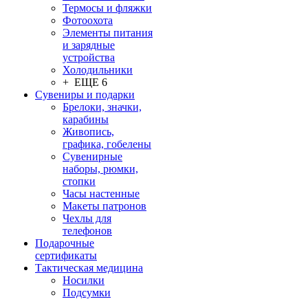
Термосы и фляжки
Фотоохота
Элементы питания
и зарядные
устройства
Холодильники
+ ЕЩЕ 6
Сувениры и подарки
Брелоки, значки,
карабины
Живопись,
графика, гобелены
Сувенирные
наборы, рюмки,
стопки
Часы настенные
Макеты патронов
Чехлы для
телефонов
Подарочные
сертификаты
Тактическая медицина
Носилки
Подсумки