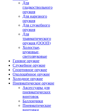
Для
гладкоствольного
оружия
Для нарезного
оружия
Для служебного
оружия
Для
травматического
оружия (ОООП)
Холостые,
шумовые,
светозвуковые
Газовое оружие
Служебное оружие
Спортивное оружие
Охолощённое оружие
Холодное оружие
Пневматическое оружие
Аксессуары для
пневматических
винтовок
Баллончики
Пневматические
винтовки