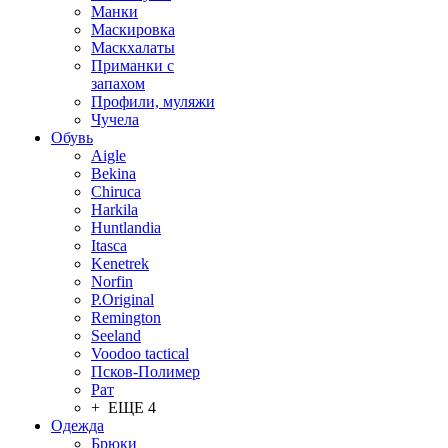
Манки
Маскировка
Маскхалаты
Приманки с
запахом
Профили, муляжи
Чучела
Обувь
Aigle
Bekina
Chiruсa
Harkila
Huntlandia
Itasca
Kenetrek
Norfin
P.Original
Remington
Seeland
Voodoo tactical
Псков-Полимер
Рат
+ ЕЩЕ 4
Одежда
Брюки