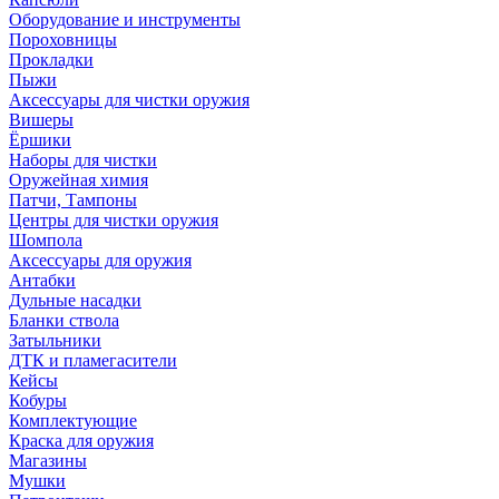
Оборудование и инструменты
Пороховницы
Прокладки
Пыжи
Аксессуары для чистки оружия
Вишеры
Ёршики
Наборы для чистки
Оружейная химия
Патчи, Тампоны
Центры для чистки оружия
Шомпола
Аксессуары для оружия
Антабки
Дульные насадки
Бланки ствола
Затыльники
ДТК и пламегасители
Кейсы
Кобуры
Комплектующие
Краска для оружия
Магазины
Мушки