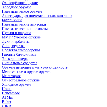
Охолощённое оружие
Холодное оружие
Пневматическое оружие
Аксессуары для пневматических винтовок
Баллончики
Пневматические винтовки
Пневматические пистолеты
Пульки и шарики
ММГ / Учебное оружие
Луки и арбалеты
Спецсредства
Средства самообороны
Газовые баллончики
Электрошокеры
Сигнальные средства
Оружие имеющее культурную ценность
Метательное и другое оружие
Милитария
Огнестрельное оружие
Холодное оружие
Ножи
Benchmade
Al Mar
Boker
CJRB