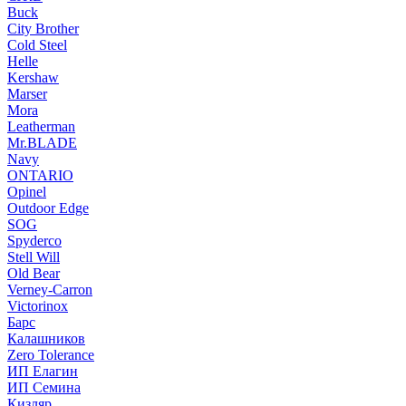
Buck
City Brother
Cold Steel
Helle
Kershaw
Marser
Mora
Leatherman
Mr.BLADE
Navy
ONTARIO
Opinel
Outdoor Edge
SOG
Spyderco
Stell Will
Old Bear
Verney-Carron
Victorinox
Барс
Калашников
Zero Tolerance
ИП Елагин
ИП Семина
Кизляр