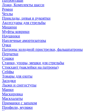
Патронташи
Ложи, Комплекты шасси
Ремни
Чехлы
Приклады, цевья и рукоятки
Аксессуары для стрельбы
Мишени
Муфты коврики
Наушники
Наплечные амортизаторы
Очки
Патроны холодной пристрелки, фальшпатроны
Перчатки
Сошки
Станки, упоры, мешки для стрельбы
Стикхант (наклейки на патроны)
Сейфы
Товары для охоты
Засидки
Лыжи и снегоступы
Манки
Маскировка
Маскхалаты
Приманки с запахом
Профили, муляжи