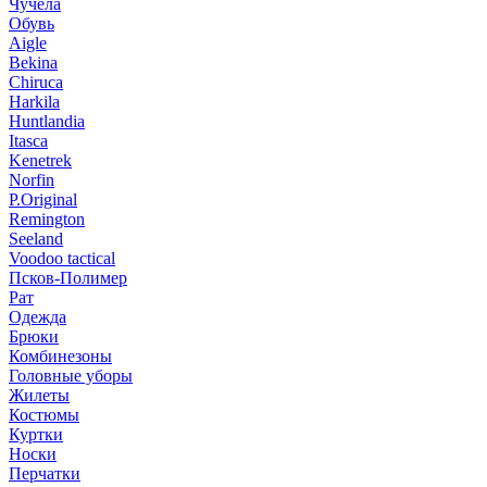
Чучела
Обувь
Aigle
Bekina
Chiruсa
Harkila
Huntlandia
Itasca
Kenetrek
Norfin
P.Original
Remington
Seeland
Voodoo tactical
Псков-Полимер
Рат
Одежда
Брюки
Комбинезоны
Головные уборы
Жилеты
Костюмы
Куртки
Носки
Перчатки