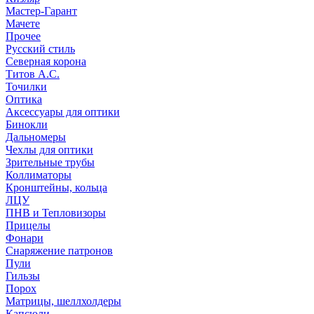
Мастер-Гарант
Мачете
Прочее
Русский стиль
Северная корона
Титов А.С.
Точилки
Оптика
Аксессуары для оптики
Бинокли
Дальномеры
Чехлы для оптики
Зрительные трубы
Коллиматоры
Кронштейны, кольца
ЛЦУ
ПНВ и Тепловизоры
Прицелы
Фонари
Снаряжение патронов
Пули
Гильзы
Порох
Матрицы, шеллхолдеры
Капсюли