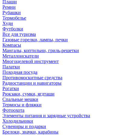
Плащи
Ремни
Рубашки
Термобелье
Худи
Футболки
Все для туризма
Газовые горелки, лампы, печки
Компасы
Мангалы, коптильни, гриль-решетки
Металлоискатели
Многоцелевой инструмент
Палатки
Походная посуда
Противомоскитные средства
Радиостанции и навигаторы
Рогатки
Рюкзаки, сумки, ягдташи
Спальные мешки
Термосы и фляжки
Фотоохота
Элементы питания и зарядные устройства
Холодильники
Сувениры и подарки
Брелоки, значки, карабины