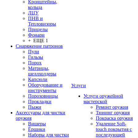
Кронштейны,
кольца
ЛЦУ
ПНВ и
Тепловизоры
Прицелы
Фонари
+ ЕЩЕ 1
Снаряжение патронов
Пули
Гильзы
Порох
Матрицы,
шеллхолдеры
Капсюли
Оборудование и
Услуги
инструменты
Пороховницы
Услуги оружейной
Прокладки
мастерской
Пыжи
Ремонт оружия
Аксессуары для чистки
Тюнинг оружия
оружия
Покраска оружия
Вишеры
Удаление Soft-
Ёршики
touch покрытия с
Наборы для чистки
последующей