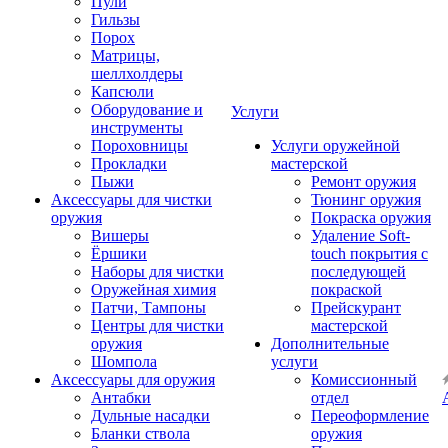
Пули
Гильзы
Порох
Матрицы,
шеллхолдеры
Капсюли
Оборудование и
Услуги
инструменты
Пороховницы
Услуги оружейной
Прокладки
мастерской
Пыжи
Ремонт оружия
Аксессуары для чистки
Тюнинг оружия
оружия
Покраска оружия
Вишеры
Удаление Soft-
Ёршики
touch покрытия с
Наборы для чистки
последующей
Оружейная химия
покраской
Патчи, Тампоны
Прейскурант
Центры для чистки
мастерской
оружия
Дополнительные
Шомпола
услуги
Аксессуары для оружия
Комиссионный
Антабки
отдел
Дульные насадки
Переоформление
Бланки ствола
оружия