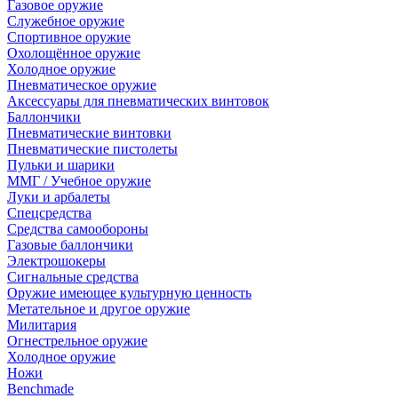
Газовое оружие
Служебное оружие
Спортивное оружие
Охолощённое оружие
Холодное оружие
Пневматическое оружие
Аксессуары для пневматических винтовок
Баллончики
Пневматические винтовки
Пневматические пистолеты
Пульки и шарики
ММГ / Учебное оружие
Луки и арбалеты
Спецсредства
Средства самообороны
Газовые баллончики
Электрошокеры
Сигнальные средства
Оружие имеющее культурную ценность
Метательное и другое оружие
Милитария
Огнестрельное оружие
Холодное оружие
Ножи
Benchmade