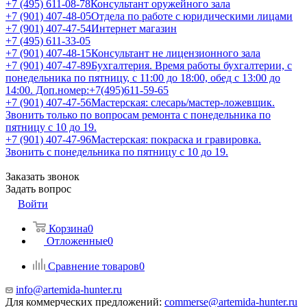
+7 (495) 611-08-78
Консультант оружейного зала
+7 (901) 407-48-05
Отдела по работе с юридическими лицами
+7 (901) 407-47-54
Интернет магазин
+7 (495) 611-33-05
+7 (901) 407-48-15
Консультант не лицензионного зала
+7 (901) 407-47-89
Бухгалтерия. Время работы бухгалтерии, с
понедельника по пятницу, с 11:00 до 18:00, обед с 13:00 до
14:00. Доп.номер:+7(495)611-59-65
+7 (901) 407-47-56
Мастерская: слесарь/мастер-ложевщик.
Звонить только по вопросам ремонта с понедельника по
пятницу с 10 до 19.
+7 (901) 407-47-96
Мастерская: покраска и гравировка.
Звонить с понедельника по пятницу с 10 до 19.
Заказать звонок
Задать вопрос
Войти
Корзина
0
Отложенные
0
Сравнение товаров
0
info@artemida-hunter.ru
Для коммерческих предложений:
commerse@artemida-hunter.ru