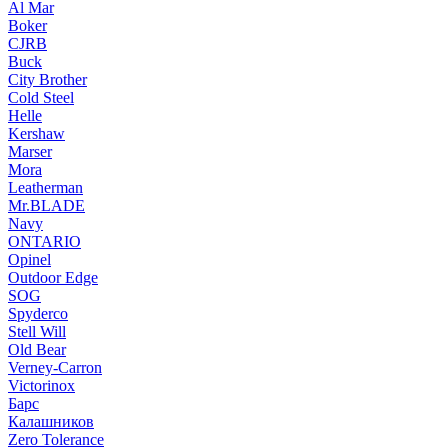
Al Mar
Boker
CJRB
Buck
City Brother
Cold Steel
Helle
Kershaw
Marser
Mora
Leatherman
Mr.BLADE
Navy
ONTARIO
Opinel
Outdoor Edge
SOG
Spyderco
Stell Will
Old Bear
Verney-Carron
Victorinox
Барс
Калашников
Zero Tolerance