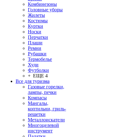
Комбинезоны
Головные уборы
Жилеты
Костюмы
Куртки
Носки
Перчатки
Плащи
Ремни
Рубашки
Термобелье
Худи
Футболки
+ ЕЩЕ 4
Все для туризма
Газовые горелки,
лампы, печки
Компасы
Мангалы,
коптильни, гриль-
решетки
Металлоискатели
Многоцелевой
инструмент
Палатки