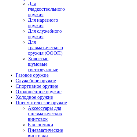
Для
гладкоствольного
оружия
Для нарезного
оружия
Для служебного
оружия
Для
травматического
оружия (ОООП)
Холостые,
шумовые,
светозвуковые
Газовое оружие
Служебное оружие
Спортивное оружие
Охолощённое оружие
Холодное оружие
Пневматическое оружие
Аксессуары для
пневматических
винтовок
Баллончики
Пневматические
винтовки