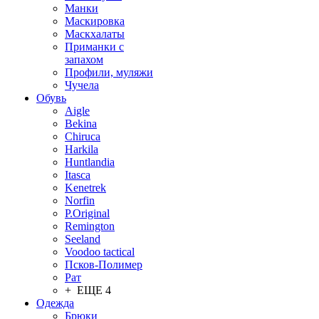
Манки
Маскировка
Маскхалаты
Приманки с
запахом
Профили, муляжи
Чучела
Обувь
Aigle
Bekina
Chiruсa
Harkila
Huntlandia
Itasca
Kenetrek
Norfin
P.Original
Remington
Seeland
Voodoo tactical
Псков-Полимер
Рат
+ ЕЩЕ 4
Одежда
Брюки