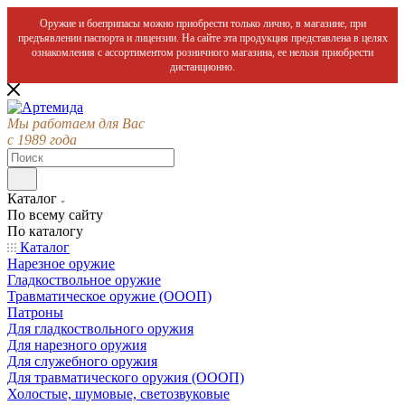
Оружие и боеприпасы можно приобрести только лично, в магазине, при
предъявлении паспорта и лицензии. На сайте эта продукция представлена в целях
ознакомления с ассортиментом розничного магазина, ее нельзя приобрести
дистанционно.
Мы работаем для Вас
с 1989 года
Каталог
По всему сайту
По каталогу
Каталог
Нарезное оружие
Гладкоствольное оружие
Травматическое оружие (ОООП)
Патроны
Для гладкоствольного оружия
Для нарезного оружия
Для служебного оружия
Для травматического оружия (ОООП)
Холостые, шумовые, светозвуковые