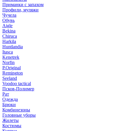
Приманки с запахом
Профили, муляжи
Чучела
Обувь
Aigle
Bekina
Chiruсa
Harkila
Huntlandia
Itasca
Kenetrek
Norfin
P.Original
Remington
Seeland
Voodoo tactical
Псков-Полимер
Рат
Одежда
Брюки
Комбинезоны
Головные уборы
Жилеты
Костюмы
Куртки