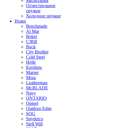
Милитария
Огнестрельное
оружие
Холодное оружие
Ножи
Benchmade
Al Mar
Boker
CJRB
Buck
City Brother
Cold Steel
Helle
Kershaw
Marser
Mora
Leatherman
Mr.BLADE
Navy
ONTARIO
Opinel
Outdoor Edge
SOG
Spyderco
Stell Will