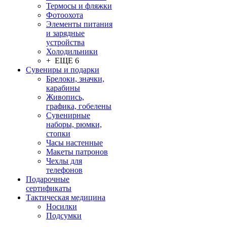
Термосы и фляжки
Фотоохота
Элементы питания
и зарядные
устройства
Холодильники
+ ЕЩЕ 6
Сувениры и подарки
Брелоки, значки,
карабины
Живопись,
графика, гобелены
Сувенирные
наборы, рюмки,
стопки
Часы настенные
Макеты патронов
Чехлы для
телефонов
Подарочные
сертификаты
Тактическая медицина
Носилки
Подсумки