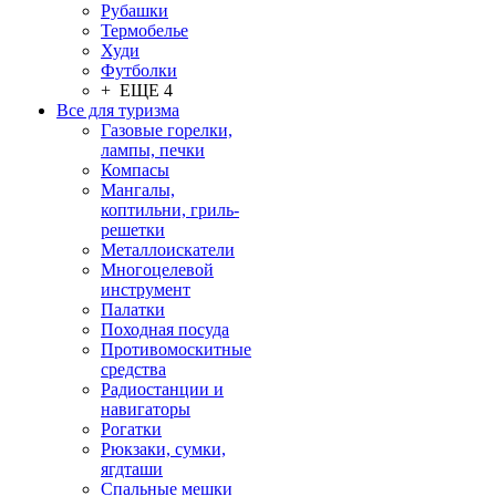
Рубашки
Термобелье
Худи
Футболки
+ ЕЩЕ 4
Все для туризма
Газовые горелки,
лампы, печки
Компасы
Мангалы,
коптильни, гриль-
решетки
Металлоискатели
Многоцелевой
инструмент
Палатки
Походная посуда
Противомоскитные
средства
Радиостанции и
навигаторы
Рогатки
Рюкзаки, сумки,
ягдташи
Спальные мешки