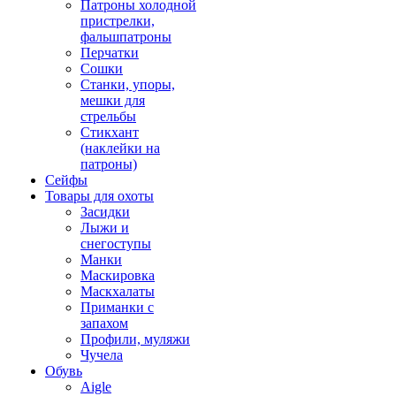
Патроны холодной
пристрелки,
фальшпатроны
Перчатки
Сошки
Станки, упоры,
мешки для
стрельбы
Стикхант
(наклейки на
патроны)
Сейфы
Товары для охоты
Засидки
Лыжи и
снегоступы
Манки
Маскировка
Маскхалаты
Приманки с
запахом
Профили, муляжи
Чучела
Обувь
Aigle