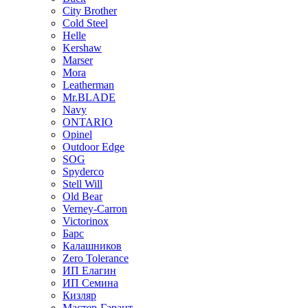
City Brother
Cold Steel
Helle
Kershaw
Marser
Mora
Leatherman
Mr.BLADE
Navy
ONTARIO
Opinel
Outdoor Edge
SOG
Spyderco
Stell Will
Old Bear
Verney-Carron
Victorinox
Барс
Калашников
Zero Tolerance
ИП Елагин
ИП Семина
Кизляр
Мастер-Гарант