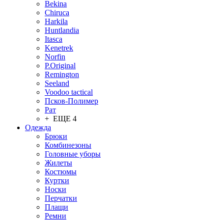
Bekina
Chiruсa
Harkila
Huntlandia
Itasca
Kenetrek
Norfin
P.Original
Remington
Seeland
Voodoo tactical
Псков-Полимер
Рат
+ ЕЩЕ 4
Одежда
Брюки
Комбинезоны
Головные уборы
Жилеты
Костюмы
Куртки
Носки
Перчатки
Плащи
Ремни