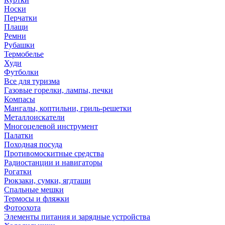
Носки
Перчатки
Плащи
Ремни
Рубашки
Термобелье
Худи
Футболки
Все для туризма
Газовые горелки, лампы, печки
Компасы
Мангалы, коптильни, гриль-решетки
Металлоискатели
Многоцелевой инструмент
Палатки
Походная посуда
Противомоскитные средства
Радиостанции и навигаторы
Рогатки
Рюкзаки, сумки, ягдташи
Спальные мешки
Термосы и фляжки
Фотоохота
Элементы питания и зарядные устройства