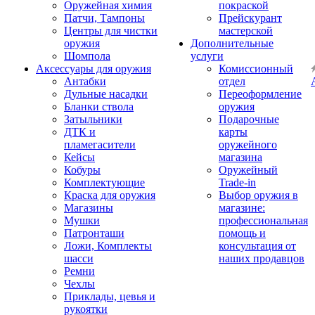
Оружейная химия
покраской
Патчи, Тампоны
Прейскурант
Центры для чистки
мастерской
оружия
Дополнительные
Шомпола
услуги
Аксессуары для оружия
Комиссионный
Антабки
отдел
Дульные насадки
Переоформление
Бланки ствола
оружия
Затыльники
Подарочные
ДТК и
карты
пламегасители
оружейного
Кейсы
магазина
Кобуры
Оружейный
Комплектующие
Trade-in
Краска для оружия
Выбор оружия в
Магазины
магазине:
Мушки
профессиональная
Патронташи
помощь и
Ложи, Комплекты
консультация от
шасси
наших продавцов
Ремни
Чехлы
Приклады, цевья и
рукоятки