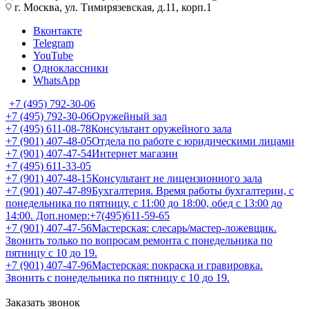
г. Москва, ул. Тимирязевская, д.11, корп.1
Вконтакте
Telegram
YouTube
Одноклассники
WhatsApp
+7 (495) 792-30-06
+7 (495) 792-30-06
Оружейный зал
+7 (495) 611-08-78
Консультант оружейного зала
+7 (901) 407-48-05
Отдела по работе с юридическими лицами
+7 (901) 407-47-54
Интернет магазин
+7 (495) 611-33-05
+7 (901) 407-48-15
Консультант не лицензионного зала
+7 (901) 407-47-89
Бухгалтерия. Время работы бухгалтерии, с
понедельника по пятницу, с 11:00 до 18:00, обед с 13:00 до
14:00. Доп.номер:+7(495)611-59-65
+7 (901) 407-47-56
Мастерская: слесарь/мастер-ложевщик.
Звонить только по вопросам ремонта с понедельника по
пятницу с 10 до 19.
+7 (901) 407-47-96
Мастерская: покраска и гравировка.
Звонить с понедельника по пятницу с 10 до 19.
Заказать звонок