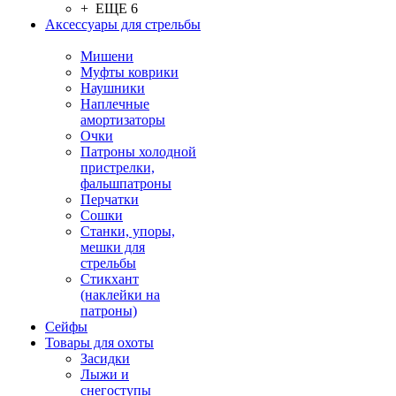
+ ЕЩЕ 6
Аксессуары для стрельбы
Мишени
Муфты коврики
Наушники
Наплечные
амортизаторы
Очки
Патроны холодной
пристрелки,
фальшпатроны
Перчатки
Сошки
Станки, упоры,
мешки для
стрельбы
Стикхант
(наклейки на
патроны)
Сейфы
Товары для охоты
Засидки
Лыжи и
снегоступы