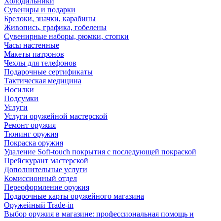
Холодильники
Сувениры и подарки
Брелоки, значки, карабины
Живопись, графика, гобелены
Сувенирные наборы, рюмки, стопки
Часы настенные
Макеты патронов
Чехлы для телефонов
Подарочные сертификаты
Тактическая медицина
Носилки
Подсумки
Услуги
Услуги оружейной мастерской
Ремонт оружия
Тюнинг оружия
Покраска оружия
Удаление Soft-touch покрытия с последующей покраской
Прейскурант мастерской
Дополнительные услуги
Комиссионный отдел
Переоформление оружия
Подарочные карты оружейного магазина
Оружейный Trade-in
Выбор оружия в магазине: профессиональная помощь и