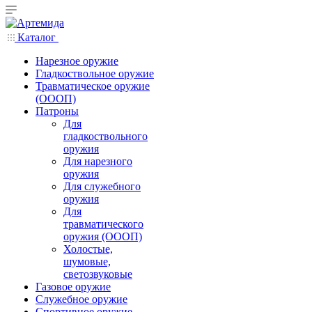
Каталог
Нарезное оружие
Гладкоствольное оружие
Травматическое оружие
(ОООП)
Патроны
Для
гладкоствольного
оружия
Для нарезного
оружия
Для служебного
оружия
Для
травматического
оружия (ОООП)
Холостые,
шумовые,
светозвуковые
Газовое оружие
Служебное оружие
Спортивное оружие