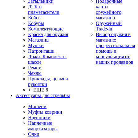
Затыльники
Подарочные
ДТК и
карты
пламегасители
оружейного
Кейсы
магазина
Кобуры
Оружейный
Комплектующие
Trade-in
Краска для оружия
Выбор оружия в
Магазины
магазине:
Мушки
профессиональная
Патронташи
помощь и
Ложи, Комплекты
консультация от
шасси
наших продавцов
Ремни
Чехлы
Приклады, цевья и
рукоятки
+ ЕЩЕ 6
Аксессуары для стрельбы
Мишени
Муфты коврики
Наушники
Наплечные
амортизаторы
Очки