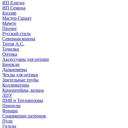
ИП Елагин
ИП Семина
Кизляр
Мастер-Гарант
Мачете
Прочее
Русский стиль
Северная корона
Титов А.С.
Точилки
Оптика
Аксессуары для оптики
Бинокли
Дальномеры
Чехлы для оптики
Зрительные трубы
Коллиматоры
Кронштейны, кольца
ЛЦУ
ПНВ и Тепловизоры
Прицелы
Фонари
Снаряжение патронов
Пули
Гильзы