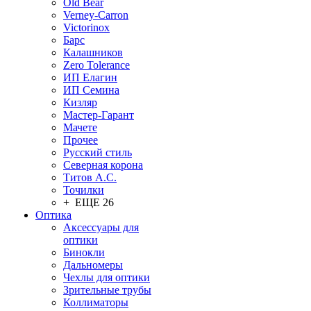
Old Bear
Verney-Carron
Victorinox
Барс
Калашников
Zero Tolerance
ИП Елагин
ИП Семина
Кизляр
Мастер-Гарант
Мачете
Прочее
Русский стиль
Северная корона
Титов А.С.
Точилки
+ ЕЩЕ 26
Оптика
Аксессуары для
оптики
Бинокли
Дальномеры
Чехлы для оптики
Зрительные трубы
Коллиматоры