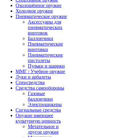
Охолощённое оружие
Холодное оружие
Пневматическое оружие
Аксессуары для
пневматических
винтовок
Баллончики
Пневматические
винтовки
Пневматические
пистолеты
Пульки и шарики
ММГ / Учебное оружие
Луки и арбалеты
Спецсредства
Средства самообороны
Газовые
баллончики
Электрошокеры
Сигнальные средства
Оружие имеющее
культурную ценность
Метательное и
другое оружие