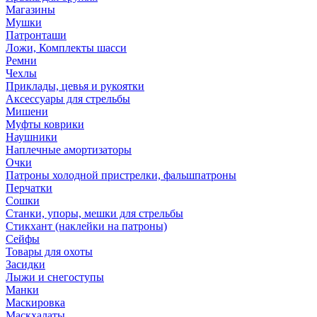
Магазины
Мушки
Патронташи
Ложи, Комплекты шасси
Ремни
Чехлы
Приклады, цевья и рукоятки
Аксессуары для стрельбы
Мишени
Муфты коврики
Наушники
Наплечные амортизаторы
Очки
Патроны холодной пристрелки, фальшпатроны
Перчатки
Сошки
Станки, упоры, мешки для стрельбы
Стикхант (наклейки на патроны)
Сейфы
Товары для охоты
Засидки
Лыжи и снегоступы
Манки
Маскировка
Маскхалаты