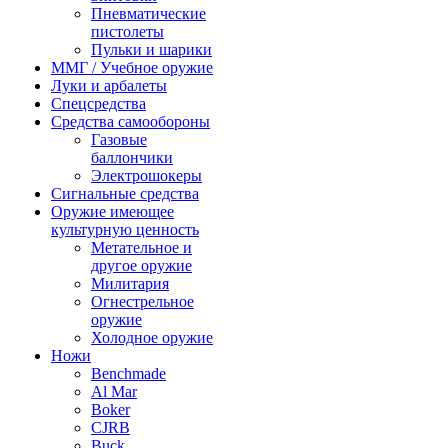
Пневматические
пистолеты
Пульки и шарики
ММГ / Учебное оружие
Луки и арбалеты
Спецсредства
Средства самообороны
Газовые
баллончики
Электрошокеры
Сигнальные средства
Оружие имеющее
культурную ценность
Метательное и
другое оружие
Милитария
Огнестрельное
оружие
Холодное оружие
Ножи
Benchmade
Al Mar
Boker
CJRB
Buck