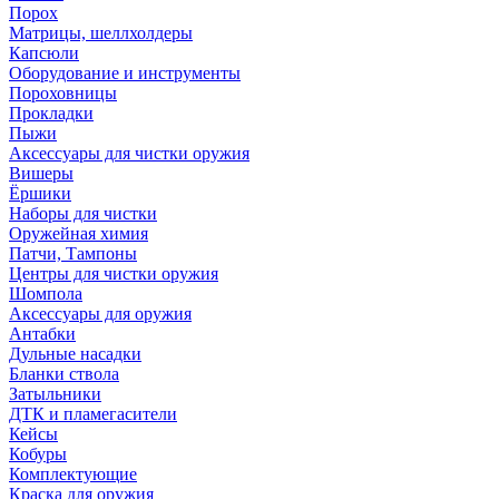
Порох
Матрицы, шеллхолдеры
Капсюли
Оборудование и инструменты
Пороховницы
Прокладки
Пыжи
Аксессуары для чистки оружия
Вишеры
Ёршики
Наборы для чистки
Оружейная химия
Патчи, Тампоны
Центры для чистки оружия
Шомпола
Аксессуары для оружия
Антабки
Дульные насадки
Бланки ствола
Затыльники
ДТК и пламегасители
Кейсы
Кобуры
Комплектующие
Краска для оружия