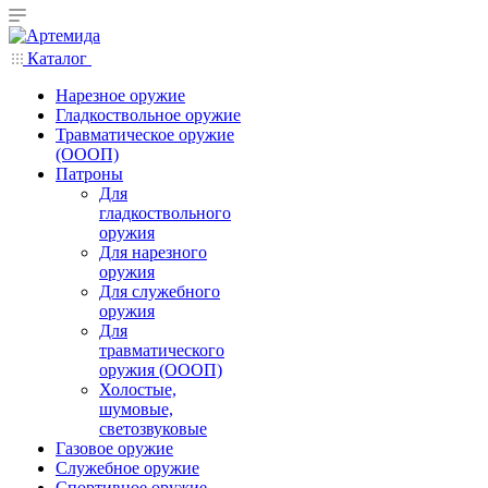
Каталог
Нарезное оружие
Гладкоствольное оружие
Травматическое оружие
(ОООП)
Патроны
Для
гладкоствольного
оружия
Для нарезного
оружия
Для служебного
оружия
Для
травматического
оружия (ОООП)
Холостые,
шумовые,
светозвуковые
Газовое оружие
Служебное оружие
Спортивное оружие