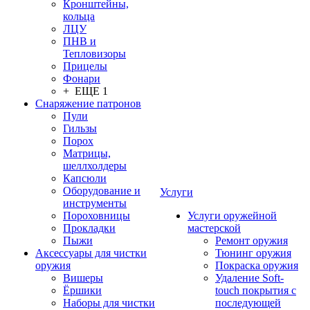
Кронштейны,
кольца
ЛЦУ
ПНВ и
Тепловизоры
Прицелы
Фонари
+ ЕЩЕ 1
Снаряжение патронов
Пули
Гильзы
Порох
Матрицы,
шеллхолдеры
Капсюли
Оборудование и
Услуги
инструменты
Пороховницы
Услуги оружейной
Прокладки
мастерской
Пыжи
Ремонт оружия
Аксессуары для чистки
Тюнинг оружия
оружия
Покраска оружия
Вишеры
Удаление Soft-
Ёршики
touch покрытия с
Наборы для чистки
последующей