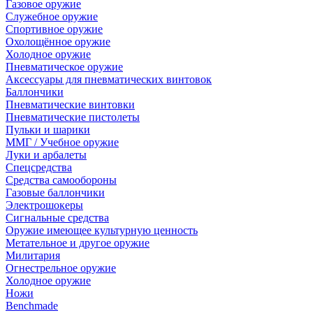
Газовое оружие
Служебное оружие
Спортивное оружие
Охолощённое оружие
Холодное оружие
Пневматическое оружие
Аксессуары для пневматических винтовок
Баллончики
Пневматические винтовки
Пневматические пистолеты
Пульки и шарики
ММГ / Учебное оружие
Луки и арбалеты
Спецсредства
Средства самообороны
Газовые баллончики
Электрошокеры
Сигнальные средства
Оружие имеющее культурную ценность
Метательное и другое оружие
Милитария
Огнестрельное оружие
Холодное оружие
Ножи
Benchmade