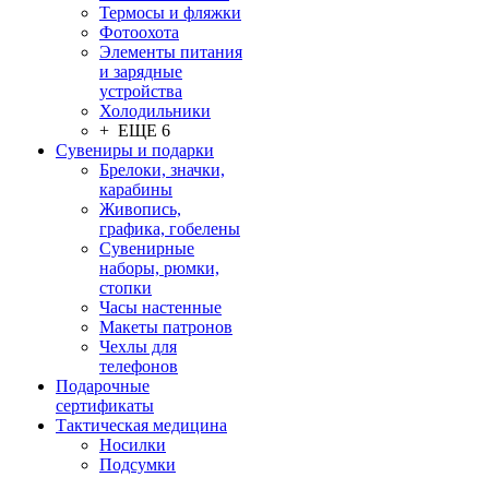
Термосы и фляжки
Фотоохота
Элементы питания
и зарядные
устройства
Холодильники
+ ЕЩЕ 6
Сувениры и подарки
Брелоки, значки,
карабины
Живопись,
графика, гобелены
Сувенирные
наборы, рюмки,
стопки
Часы настенные
Макеты патронов
Чехлы для
телефонов
Подарочные
сертификаты
Тактическая медицина
Носилки
Подсумки