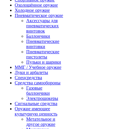
Охолощённое оружие
Холодное оружие
Пневматическое оружие
Аксессуары для
пневматических
винтовок
Баллончики
Пневматические
винтовки
Пневматические
пистолеты
Пульки и шарики
ММГ / Учебное оружие
Луки и арбалеты
Спецсредства
Средства самообороны
Газовые
баллончики
Электрошокеры
Сигнальные средства
Оружие имеющее
культурную ценность
Метательное и
другое оружие