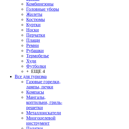
Комбинезоны
Головные уборы
Жилеты
Костюмы
Куртки
Носки
Перчатки
Плащи
Ремни
Рубашки
Термобелье
Худи
Футболки
+ ЕЩЕ 4
Все для туризма
Газовые горелки,
лампы, печки
Компасы
Мангалы,
коптильни, гриль-
решетки
Металлоискатели
Многоцелевой
инструмент
Палатки