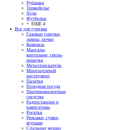
Рубашки
Термобелье
Худи
Футболки
+ ЕЩЕ 4
Все для туризма
Газовые горелки,
лампы, печки
Компасы
Мангалы,
коптильни, гриль-
решетки
Металлоискатели
Многоцелевой
инструмент
Палатки
Походная посуда
Противомоскитные
средства
Радиостанции и
навигаторы
Рогатки
Рюкзаки, сумки,
ягдташи
Спальные мешки