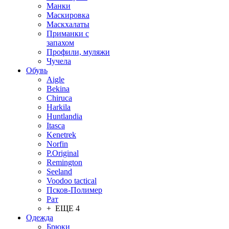
Манки
Маскировка
Маскхалаты
Приманки с
запахом
Профили, муляжи
Чучела
Обувь
Aigle
Bekina
Chiruсa
Harkila
Huntlandia
Itasca
Kenetrek
Norfin
P.Original
Remington
Seeland
Voodoo tactical
Псков-Полимер
Рат
+ ЕЩЕ 4
Одежда
Брюки