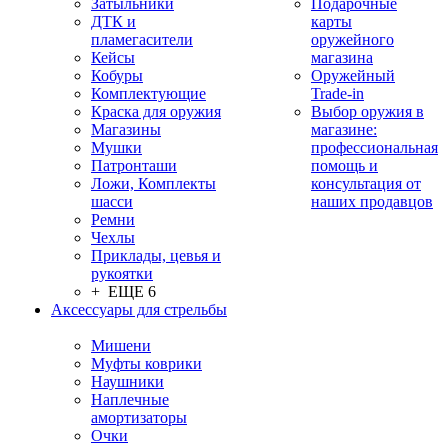
Затыльники
Подарочные
ДТК и
карты
пламегасители
оружейного
Кейсы
магазина
Кобуры
Оружейный
Комплектующие
Trade-in
Краска для оружия
Выбор оружия в
Магазины
магазине:
Мушки
профессиональная
Патронташи
помощь и
Ложи, Комплекты
консультация от
шасси
наших продавцов
Ремни
Чехлы
Приклады, цевья и
рукоятки
+ ЕЩЕ 6
Аксессуары для стрельбы
Мишени
Муфты коврики
Наушники
Наплечные
амортизаторы
Очки