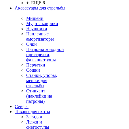
+ ЕЩЕ 6
Аксессуары для стрельбы
Мишени
Муфты коврики
Наушники
Наплечные
амортизаторы
Очки
Патроны холодной
пристрелки,
фальшпатроны
Перчатки
Сошки
Станки, упоры,
мешки для
стрельбы
Стикхант
(наклейки на
патроны)
Сейфы
Товары для охоты
Засидки
Лыжи и
снегоступы