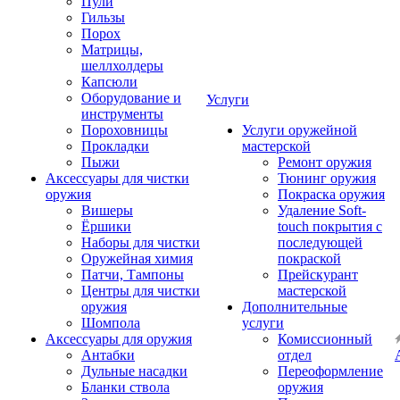
Пули
Гильзы
Порох
Матрицы,
шеллхолдеры
Капсюли
Оборудование и
Услуги
инструменты
Пороховницы
Услуги оружейной
Прокладки
мастерской
Пыжи
Ремонт оружия
Аксессуары для чистки
Тюнинг оружия
оружия
Покраска оружия
Вишеры
Удаление Soft-
Ёршики
touch покрытия с
Наборы для чистки
последующей
Оружейная химия
покраской
Патчи, Тампоны
Прейскурант
Центры для чистки
мастерской
оружия
Дополнительные
Шомпола
услуги
Аксессуары для оружия
Комиссионный
Антабки
отдел
Дульные насадки
Переоформление
Бланки ствола
оружия