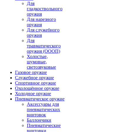
Для
гладкоствольного
оружия
Для нарезного
оружия
Для служебного
оружия
Для
травматического
оружия (ОООП)
Холостые,
шумовые,
светозвуковые
Газовое оружие
Служебное оружие
Спортивное оружие
Охолощённое оружие
Холодное оружие
Пневматическое оружие
Аксессуары для
пневматических
винтовок
Баллончики
Пневматические
винтовки