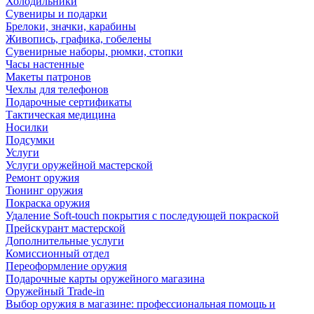
Холодильники
Сувениры и подарки
Брелоки, значки, карабины
Живопись, графика, гобелены
Сувенирные наборы, рюмки, стопки
Часы настенные
Макеты патронов
Чехлы для телефонов
Подарочные сертификаты
Тактическая медицина
Носилки
Подсумки
Услуги
Услуги оружейной мастерской
Ремонт оружия
Тюнинг оружия
Покраска оружия
Удаление Soft-touch покрытия с последующей покраской
Прейскурант мастерской
Дополнительные услуги
Комиссионный отдел
Переоформление оружия
Подарочные карты оружейного магазина
Оружейный Trade-in
Выбор оружия в магазине: профессиональная помощь и