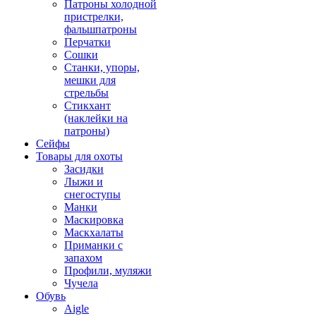
Патроны холодной
пристрелки,
фальшпатроны
Перчатки
Сошки
Станки, упоры,
мешки для
стрельбы
Стикхант
(наклейки на
патроны)
Сейфы
Товары для охоты
Засидки
Лыжи и
снегоступы
Манки
Маскировка
Маскхалаты
Приманки с
запахом
Профили, муляжи
Чучела
Обувь
Aigle