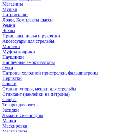
Магазины
Мушки
Патронташи
Ложи, Комплекты шасси
Ремни
Чехлы
Приклады, цевья и рукоятки
Аксессуары для стрельбы
Мишени
Муфты коврики
Наушники
Наплечные амортизаторы
Очки
Патроны холодной пристрелки, фальшпатроны
Перчатки
Сошки
Станки, упоры, мешки для стрельбы
Стикхант (наклейки на патроны)
Сейфы
Товары для охоты
Засидки
Лыжи и снегоступы
Манки
Маскировка
Маскхалаты