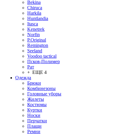
Bekina
Chiruсa
Harkila
Huntlandia
Itasca
Kenetrek
Norfin
P.Original
Remington
Seeland
Voodoo tactical
Псков-Полимер
Рат
+ ЕЩЕ 4
Одежда
Брюки
Комбинезоны
Головные уборы
Жилеты
Костюмы
Куртки
Носки
Перчатки
Плащи
Ремни