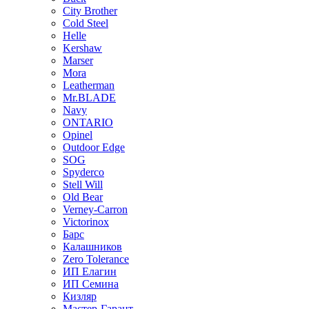
City Brother
Cold Steel
Helle
Kershaw
Marser
Mora
Leatherman
Mr.BLADE
Navy
ONTARIO
Opinel
Outdoor Edge
SOG
Spyderco
Stell Will
Old Bear
Verney-Carron
Victorinox
Барс
Калашников
Zero Tolerance
ИП Елагин
ИП Семина
Кизляр
Мастер-Гарант