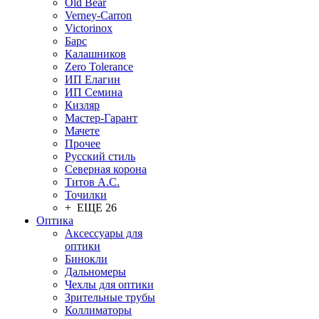
Old Bear
Verney-Carron
Victorinox
Барс
Калашников
Zero Tolerance
ИП Елагин
ИП Семина
Кизляр
Мастер-Гарант
Мачете
Прочее
Русский стиль
Северная корона
Титов А.С.
Точилки
+ ЕЩЕ 26
Оптика
Аксессуары для
оптики
Бинокли
Дальномеры
Чехлы для оптики
Зрительные трубы
Коллиматоры