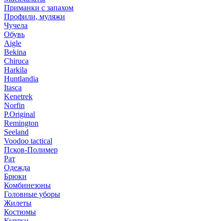
Приманки с запахом
Профили, муляжи
Чучела
Обувь
Aigle
Bekina
Chiruсa
Harkila
Huntlandia
Itasca
Kenetrek
Norfin
P.Original
Remington
Seeland
Voodoo tactical
Псков-Полимер
Рат
Одежда
Брюки
Комбинезоны
Головные уборы
Жилеты
Костюмы
Куртки