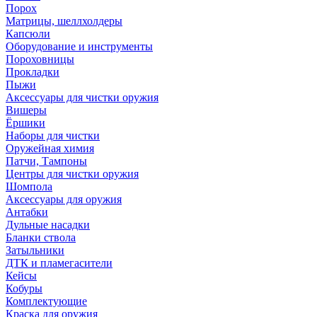
Порох
Матрицы, шеллхолдеры
Капсюли
Оборудование и инструменты
Пороховницы
Прокладки
Пыжи
Аксессуары для чистки оружия
Вишеры
Ёршики
Наборы для чистки
Оружейная химия
Патчи, Тампоны
Центры для чистки оружия
Шомпола
Аксессуары для оружия
Антабки
Дульные насадки
Бланки ствола
Затыльники
ДТК и пламегасители
Кейсы
Кобуры
Комплектующие
Краска для оружия