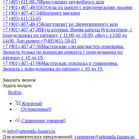
+7 (495) 611-08-78
Консультант оружейного зала
+7 (901) 407-48-05
Отдела по работе с юридическими лицами
+7 (901) 407-47-54
Интернет магазин
+7 (495) 611-33-05
+7 (901) 407-48-15
Консультант не лицензионного зала
+7 (901) 407-47-89
Бухгалтерия. Время работы бухгалтерии, с
понедельника по пятницу, с 11:00 до 18:00, обед с 13:00 до
14:00. Доп.номер:+7(495)611-59-65
+7 (901) 407-47-56
Мастерская: слесарь/мастер-ложевщик.
Звонить только по вопросам ремонта с понедельника по
пятницу с 10 до 19.
+7 (901) 407-47-96
Мастерская: покраска и гравировка.
Звонить с понедельника по пятницу с 10 до 19.
Заказать звонок
Задать вопрос
Войти
Корзина
0
Отложенные
0
Сравнение товаров
0
info@artemida-hunter.ru
Для коммерческих предложений:
commerse@artemida-hunter.ru