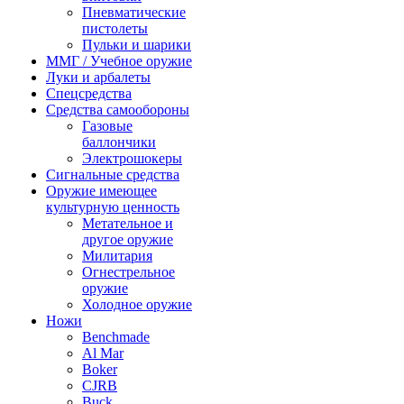
Пневматические
пистолеты
Пульки и шарики
ММГ / Учебное оружие
Луки и арбалеты
Спецсредства
Средства самообороны
Газовые
баллончики
Электрошокеры
Сигнальные средства
Оружие имеющее
культурную ценность
Метательное и
другое оружие
Милитария
Огнестрельное
оружие
Холодное оружие
Ножи
Benchmade
Al Mar
Boker
CJRB
Buck