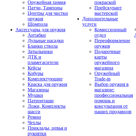
Оружейная химия
покраской
Патчи, Тампоны
Прейскурант
Центры для чистки
мастерской
оружия
Дополнительные
Шомпола
услуги
Аксессуары для оружия
Комиссионный
Антабки
отдел
Дульные насадки
Переоформление
Бланки ствола
оружия
Затыльники
Подарочные
ДТК и
карты
пламегасители
оружейного
Кейсы
магазина
Кобуры
Оружейный
Комплектующие
Trade-in
Краска для оружия
Выбор оружия в
Магазины
магазине:
Мушки
профессиональная
Патронташи
помощь и
Ложи, Комплекты
консультация от
шасси
наших продавцов
Ремни
Чехлы
Приклады, цевья и
рукоятки