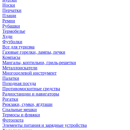
Носки
Перчатки
Плащи
Ремни
Рубашки
Термобелье
Худи
Футболки
Все для туризма
Газовые горелки, лампы, печки
Компасы
Мангалы, коптильни, гриль-решетки
Металлоискатели
Многоцелевой инструмент
Палатки
Походная посуда
Противомоскитные средства
Радиостанции и навигаторы
Рогатки
Рюкзаки, сумки, ягдташи
Спальные мешки
Термосы и фляжки
Фотоохота
Элементы питания и зарядные устройства