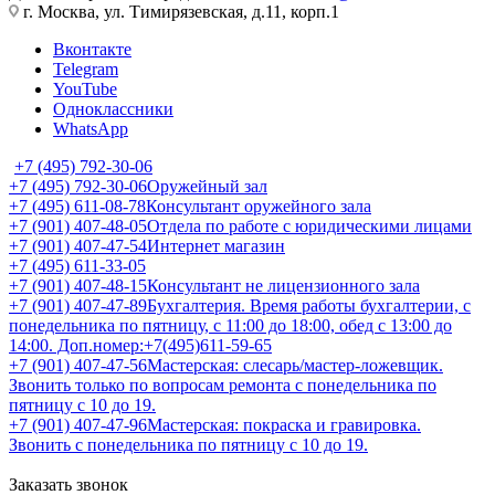
г. Москва, ул. Тимирязевская, д.11, корп.1
Вконтакте
Telegram
YouTube
Одноклассники
WhatsApp
+7 (495) 792-30-06
+7 (495) 792-30-06
Оружейный зал
+7 (495) 611-08-78
Консультант оружейного зала
+7 (901) 407-48-05
Отдела по работе с юридическими лицами
+7 (901) 407-47-54
Интернет магазин
+7 (495) 611-33-05
+7 (901) 407-48-15
Консультант не лицензионного зала
+7 (901) 407-47-89
Бухгалтерия. Время работы бухгалтерии, с
понедельника по пятницу, с 11:00 до 18:00, обед с 13:00 до
14:00. Доп.номер:+7(495)611-59-65
+7 (901) 407-47-56
Мастерская: слесарь/мастер-ложевщик.
Звонить только по вопросам ремонта с понедельника по
пятницу с 10 до 19.
+7 (901) 407-47-96
Мастерская: покраска и гравировка.
Звонить с понедельника по пятницу с 10 до 19.
Заказать звонок