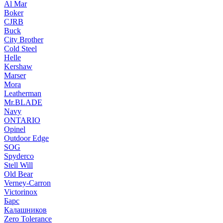
Al Mar
Boker
CJRB
Buck
City Brother
Cold Steel
Helle
Kershaw
Marser
Mora
Leatherman
Mr.BLADE
Navy
ONTARIO
Opinel
Outdoor Edge
SOG
Spyderco
Stell Will
Old Bear
Verney-Carron
Victorinox
Барс
Калашников
Zero Tolerance