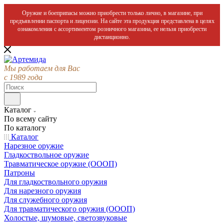
Оружие и боеприпасы можно приобрести только лично, в магазине, при
предъявлении паспорта и лицензии. На сайте эта продукция представлена в целях
ознакомления с ассортиментом розничного магазина, ее нельзя приобрести
дистанционно.
Мы работаем для Вас
с 1989 года
Каталог
По всему сайту
По каталогу
Каталог
Нарезное оружие
Гладкоствольное оружие
Травматическое оружие (ОООП)
Патроны
Для гладкоствольного оружия
Для нарезного оружия
Для служебного оружия
Для травматического оружия (ОООП)
Холостые, шумовые, светозвуковые