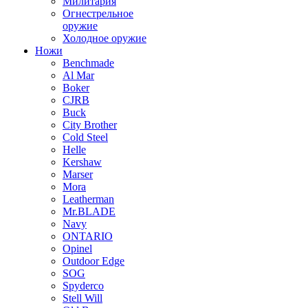
Милитария
Огнестрельное
оружие
Холодное оружие
Ножи
Benchmade
Al Mar
Boker
CJRB
Buck
City Brother
Cold Steel
Helle
Kershaw
Marser
Mora
Leatherman
Mr.BLADE
Navy
ONTARIO
Opinel
Outdoor Edge
SOG
Spyderco
Stell Will