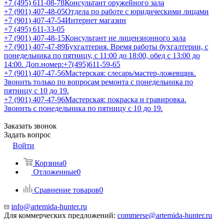
+7 (495) 611-08-78
Консультант оружейного зала
+7 (901) 407-48-05
Отдела по работе с юридическими лицами
+7 (901) 407-47-54
Интернет магазин
+7 (495) 611-33-05
+7 (901) 407-48-15
Консультант не лицензионного зала
+7 (901) 407-47-89
Бухгалтерия. Время работы бухгалтерии, с
понедельника по пятницу, с 11:00 до 18:00, обед с 13:00 до
14:00. Доп.номер:+7(495)611-59-65
+7 (901) 407-47-56
Мастерская: слесарь/мастер-ложевщик.
Звонить только по вопросам ремонта с понедельника по
пятницу с 10 до 19.
+7 (901) 407-47-96
Мастерская: покраска и гравировка.
Звонить с понедельника по пятницу с 10 до 19.
Заказать звонок
Задать вопрос
Войти
Корзина
0
Отложенные
0
Сравнение товаров
0
info@artemida-hunter.ru
Для коммерческих предложений:
commerse@artemida-hunter.ru