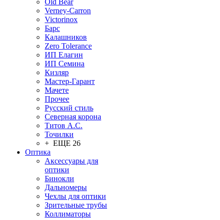
Old Bear
Verney-Carron
Victorinox
Барс
Калашников
Zero Tolerance
ИП Елагин
ИП Семина
Кизляр
Мастер-Гарант
Мачете
Прочее
Русский стиль
Северная корона
Титов А.С.
Точилки
+ ЕЩЕ 26
Оптика
Аксессуары для
оптики
Бинокли
Дальномеры
Чехлы для оптики
Зрительные трубы
Коллиматоры