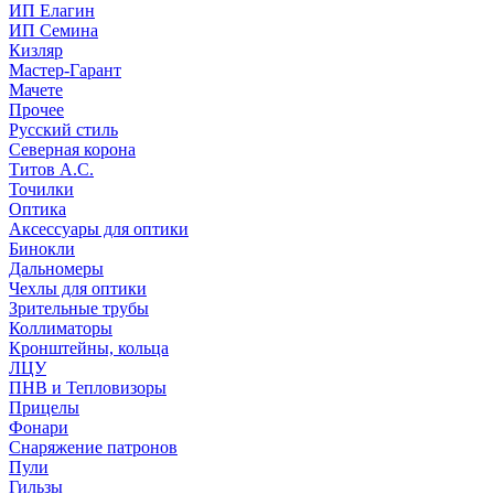
ИП Елагин
ИП Семина
Кизляр
Мастер-Гарант
Мачете
Прочее
Русский стиль
Северная корона
Титов А.С.
Точилки
Оптика
Аксессуары для оптики
Бинокли
Дальномеры
Чехлы для оптики
Зрительные трубы
Коллиматоры
Кронштейны, кольца
ЛЦУ
ПНВ и Тепловизоры
Прицелы
Фонари
Снаряжение патронов
Пули
Гильзы