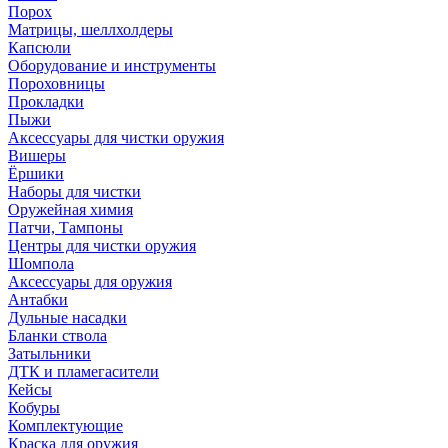
Порох
Матрицы, шеллхолдеры
Капсюли
Оборудование и инструменты
Пороховницы
Прокладки
Пыжи
Аксессуары для чистки оружия
Вишеры
Ёршики
Наборы для чистки
Оружейная химия
Патчи, Тампоны
Центры для чистки оружия
Шомпола
Аксессуары для оружия
Антабки
Дульные насадки
Бланки ствола
Затыльники
ДТК и пламегасители
Кейсы
Кобуры
Комплектующие
Краска для оружия