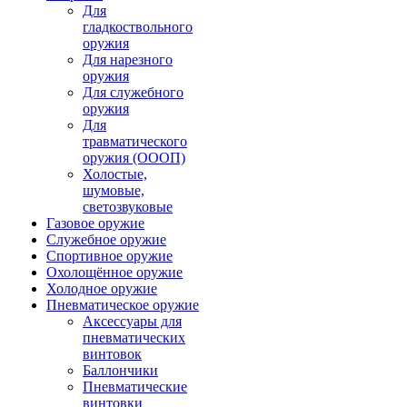
Для
гладкоствольного
оружия
Для нарезного
оружия
Для служебного
оружия
Для
травматического
оружия (ОООП)
Холостые,
шумовые,
светозвуковые
Газовое оружие
Служебное оружие
Спортивное оружие
Охолощённое оружие
Холодное оружие
Пневматическое оружие
Аксессуары для
пневматических
винтовок
Баллончики
Пневматические
винтовки