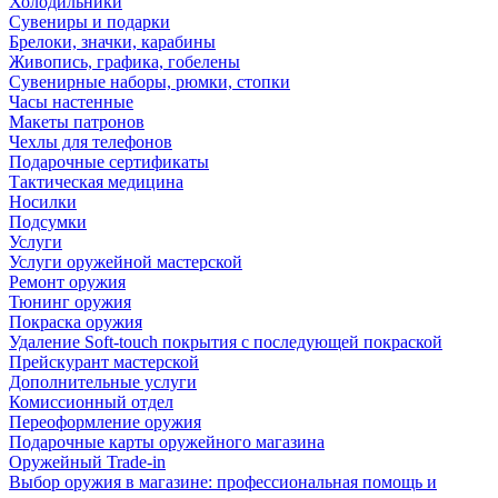
Холодильники
Сувениры и подарки
Брелоки, значки, карабины
Живопись, графика, гобелены
Сувенирные наборы, рюмки, стопки
Часы настенные
Макеты патронов
Чехлы для телефонов
Подарочные сертификаты
Тактическая медицина
Носилки
Подсумки
Услуги
Услуги оружейной мастерской
Ремонт оружия
Тюнинг оружия
Покраска оружия
Удаление Soft-touch покрытия с последующей покраской
Прейскурант мастерской
Дополнительные услуги
Комиссионный отдел
Переоформление оружия
Подарочные карты оружейного магазина
Оружейный Trade-in
Выбор оружия в магазине: профессиональная помощь и