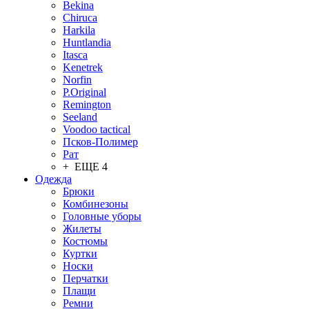
Bekina
Chiruсa
Harkila
Huntlandia
Itasca
Kenetrek
Norfin
P.Original
Remington
Seeland
Voodoo tactical
Псков-Полимер
Рат
+ ЕЩЕ 4
Одежда
Брюки
Комбинезоны
Головные уборы
Жилеты
Костюмы
Куртки
Носки
Перчатки
Плащи
Ремни