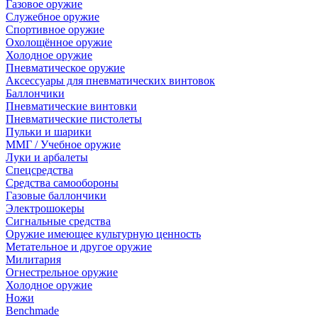
Газовое оружие
Служебное оружие
Спортивное оружие
Охолощённое оружие
Холодное оружие
Пневматическое оружие
Аксессуары для пневматических винтовок
Баллончики
Пневматические винтовки
Пневматические пистолеты
Пульки и шарики
ММГ / Учебное оружие
Луки и арбалеты
Спецсредства
Средства самообороны
Газовые баллончики
Электрошокеры
Сигнальные средства
Оружие имеющее культурную ценность
Метательное и другое оружие
Милитария
Огнестрельное оружие
Холодное оружие
Ножи
Benchmade