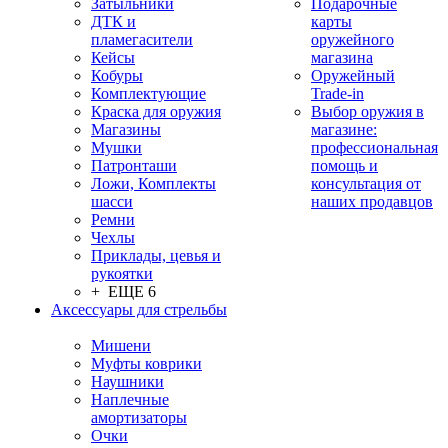
Затыльники
Подарочные
ДТК и
карты
пламегасители
оружейного
Кейсы
магазина
Кобуры
Оружейный
Комплектующие
Trade-in
Краска для оружия
Выбор оружия в
Магазины
магазине:
Мушки
профессиональная
Патронташи
помощь и
Ложи, Комплекты
консультация от
шасси
наших продавцов
Ремни
Чехлы
Приклады, цевья и
рукоятки
+ ЕЩЕ 6
Аксессуары для стрельбы
Мишени
Муфты коврики
Наушники
Наплечные
амортизаторы
Очки