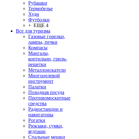
Рубашки
Термобелье
Худи
Футболки
+ ЕЩЕ 4
Все для туризма
Газовые горелки,
лампы, печки
Компасы
Мангалы,
коптильни, гриль-
решетки
Металлоискатели
Многоцелевой
инструмент
Палатки
Походная посуда
Противомоскитные
средства
Радиостанции и
навигаторы
Рогатки
Рюкзаки, сумки,
ягдташи
Спальные мешки