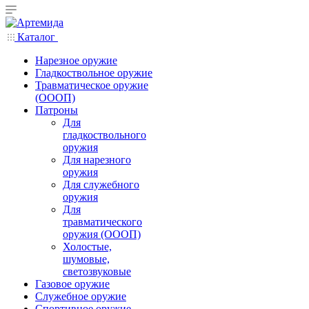
Каталог
Нарезное оружие
Гладкоствольное оружие
Травматическое оружие
(ОООП)
Патроны
Для
гладкоствольного
оружия
Для нарезного
оружия
Для служебного
оружия
Для
травматического
оружия (ОООП)
Холостые,
шумовые,
светозвуковые
Газовое оружие
Служебное оружие
Спортивное оружие