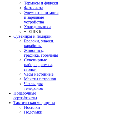
Термосы и фляжки
Фотоохота
Элементы питания
и зарядные
устройства
Холодильники
+ ЕЩЕ 6
Сувениры и подарки
Брелоки, значки,
карабины
Живопись,
графика, гобелены
Сувенирные
наборы, рюмки,
стопки
Часы настенные
Макеты патронов
Чехлы для
телефонов
Подарочные
сертификаты
Тактическая медицина
Носилки
Подсумки