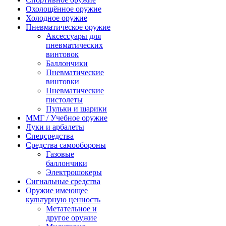
Охолощённое оружие
Холодное оружие
Пневматическое оружие
Аксессуары для
пневматических
винтовок
Баллончики
Пневматические
винтовки
Пневматические
пистолеты
Пульки и шарики
ММГ / Учебное оружие
Луки и арбалеты
Спецсредства
Средства самообороны
Газовые
баллончики
Электрошокеры
Сигнальные средства
Оружие имеющее
культурную ценность
Метательное и
другое оружие