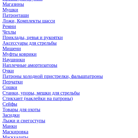
Магазины
Мушки
Патронташи
Ложи, Комплекты шасси
Ремни
Чехлы
Приклады, цевья и рукоятки
Аксессуары для стрельбы
Мишени
Муфты коврики
Наушники
Наплечные амортизаторы
Очки
Патроны холодной пристрелки, фальшпатроны
Перчатки
Сошки
Станки, упоры, мешки для стрельбы
Стикхант (наклейки на патроны)
Сейфы
Товары для охоты
Засидки
Лыжи и снегоступы
Манки
Маскировка
Маскхалаты