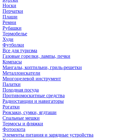
Носки
Перчатки
Плащи
Ремни
Рубашки
Термобелье
Худи
Футболки
Все для туризма
Газовые горелки, лампы, печки
Компасы
Мангалы, коптильни, гриль-решетки
Металлоискатели
Многоцелевой инструмент
Палатки
Походная посуда
Противомоскитные средства
Радиостанции и навигаторы
Рогатки
Рюкзаки, сумки, ягдташи
Спальные мешки
Термосы и фляжки
Фотоохота
Элементы питания и зарядные устройства