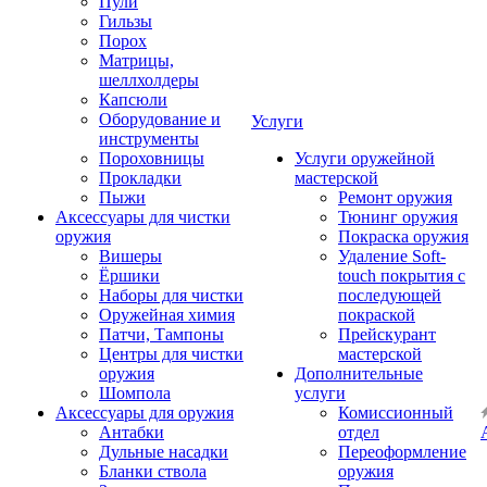
Пули
Гильзы
Порох
Матрицы,
шеллхолдеры
Капсюли
Оборудование и
Услуги
инструменты
Пороховницы
Услуги оружейной
Прокладки
мастерской
Пыжи
Ремонт оружия
Аксессуары для чистки
Тюнинг оружия
оружия
Покраска оружия
Вишеры
Удаление Soft-
Ёршики
touch покрытия с
Наборы для чистки
последующей
Оружейная химия
покраской
Патчи, Тампоны
Прейскурант
Центры для чистки
мастерской
оружия
Дополнительные
Шомпола
услуги
Аксессуары для оружия
Комиссионный
Антабки
отдел
Дульные насадки
Переоформление
Бланки ствола
оружия