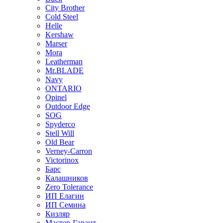
City Brother
Cold Steel
Helle
Kershaw
Marser
Mora
Leatherman
Mr.BLADE
Navy
ONTARIO
Opinel
Outdoor Edge
SOG
Spyderco
Stell Will
Old Bear
Verney-Carron
Victorinox
Барс
Калашников
Zero Tolerance
ИП Елагин
ИП Семина
Кизляр
Мастер-Гарант