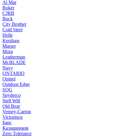
Al Mar
Boker
CJRB
Buck
City Brother
Cold Steel
Helle
Kershaw
Marser
Mora
Leatherman
Mr.BLADE
Navy
ONTARIO
Opinel
Outdoor Edge
SOG
Spyderco
Stell Will
Old Bear
Verney-Carron
Victorinox
Барс
Калашников
Zero Tolerance