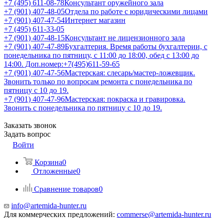
+7 (495) 611-08-78
Консультант оружейного зала
+7 (901) 407-48-05
Отдела по работе с юридическими лицами
+7 (901) 407-47-54
Интернет магазин
+7 (495) 611-33-05
+7 (901) 407-48-15
Консультант не лицензионного зала
+7 (901) 407-47-89
Бухгалтерия. Время работы бухгалтерии, с
понедельника по пятницу, с 11:00 до 18:00, обед с 13:00 до
14:00. Доп.номер:+7(495)611-59-65
+7 (901) 407-47-56
Мастерская: слесарь/мастер-ложевщик.
Звонить только по вопросам ремонта с понедельника по
пятницу с 10 до 19.
+7 (901) 407-47-96
Мастерская: покраска и гравировка.
Звонить с понедельника по пятницу с 10 до 19.
Заказать звонок
Задать вопрос
Войти
Корзина
0
Отложенные
0
Сравнение товаров
0
info@artemida-hunter.ru
Для коммерческих предложений:
commerse@artemida-hunter.ru