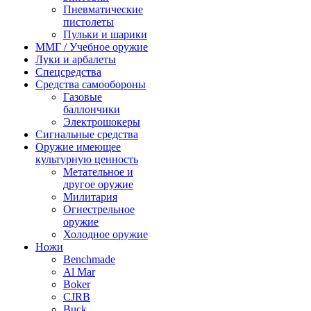
Пневматические
пистолеты
Пульки и шарики
ММГ / Учебное оружие
Луки и арбалеты
Спецсредства
Средства самообороны
Газовые
баллончики
Электрошокеры
Сигнальные средства
Оружие имеющее
культурную ценность
Метательное и
другое оружие
Милитария
Огнестрельное
оружие
Холодное оружие
Ножи
Benchmade
Al Mar
Boker
CJRB
Buck