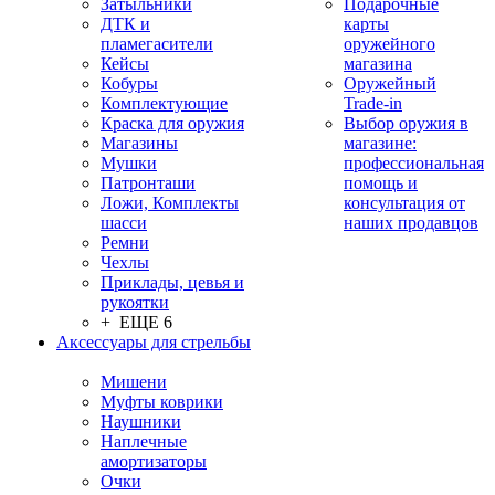
Затыльники
Подарочные
ДТК и
карты
пламегасители
оружейного
Кейсы
магазина
Кобуры
Оружейный
Комплектующие
Trade-in
Краска для оружия
Выбор оружия в
Магазины
магазине:
Мушки
профессиональная
Патронташи
помощь и
Ложи, Комплекты
консультация от
шасси
наших продавцов
Ремни
Чехлы
Приклады, цевья и
рукоятки
+ ЕЩЕ 6
Аксессуары для стрельбы
Мишени
Муфты коврики
Наушники
Наплечные
амортизаторы
Очки