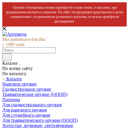
Оружие и боеприпасы можно приобрести только лично, в магазине, при
предъявлении паспорта и лицензии. На сайте эта продукция представлена в целях
ознакомления с ассортиментом розничного магазина, ее нельзя приобрести
дистанционно.
Мы работаем для Вас
с 1989 года
Каталог
По всему сайту
По каталогу
Каталог
Нарезное оружие
Гладкоствольное оружие
Травматическое оружие (ОООП)
Патроны
Для гладкоствольного оружия
Для нарезного оружия
Для служебного оружия
Для травматического оружия (ОООП)
Холостые, шумовые, светозвуковые