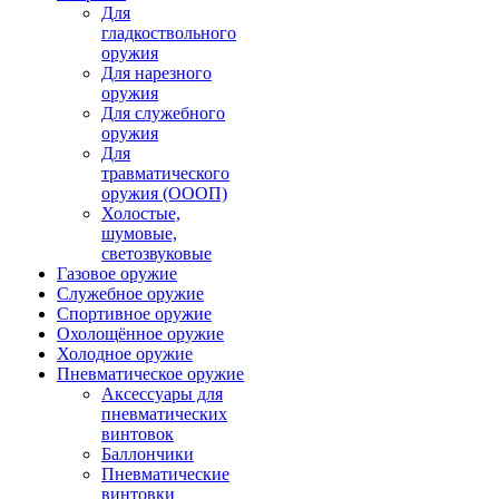
Для
гладкоствольного
оружия
Для нарезного
оружия
Для служебного
оружия
Для
травматического
оружия (ОООП)
Холостые,
шумовые,
светозвуковые
Газовое оружие
Служебное оружие
Спортивное оружие
Охолощённое оружие
Холодное оружие
Пневматическое оружие
Аксессуары для
пневматических
винтовок
Баллончики
Пневматические
винтовки