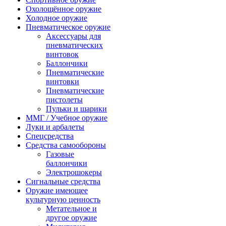
Охолощённое оружие
Холодное оружие
Пневматическое оружие
Аксессуары для
пневматических
винтовок
Баллончики
Пневматические
винтовки
Пневматические
пистолеты
Пульки и шарики
ММГ / Учебное оружие
Луки и арбалеты
Спецсредства
Средства самообороны
Газовые
баллончики
Электрошокеры
Сигнальные средства
Оружие имеющее
культурную ценность
Метательное и
другое оружие