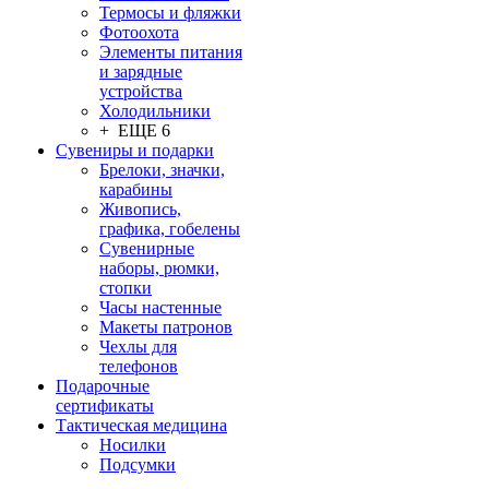
Термосы и фляжки
Фотоохота
Элементы питания
и зарядные
устройства
Холодильники
+ ЕЩЕ 6
Сувениры и подарки
Брелоки, значки,
карабины
Живопись,
графика, гобелены
Сувенирные
наборы, рюмки,
стопки
Часы настенные
Макеты патронов
Чехлы для
телефонов
Подарочные
сертификаты
Тактическая медицина
Носилки
Подсумки