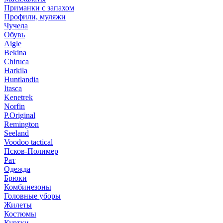
Приманки с запахом
Профили, муляжи
Чучела
Обувь
Aigle
Bekina
Chiruсa
Harkila
Huntlandia
Itasca
Kenetrek
Norfin
P.Original
Remington
Seeland
Voodoo tactical
Псков-Полимер
Рат
Одежда
Брюки
Комбинезоны
Головные уборы
Жилеты
Костюмы
Куртки