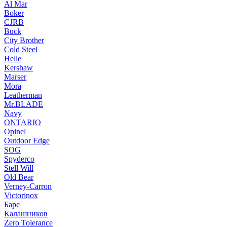
Al Mar
Boker
CJRB
Buck
City Brother
Cold Steel
Helle
Kershaw
Marser
Mora
Leatherman
Mr.BLADE
Navy
ONTARIO
Opinel
Outdoor Edge
SOG
Spyderco
Stell Will
Old Bear
Verney-Carron
Victorinox
Барс
Калашников
Zero Tolerance