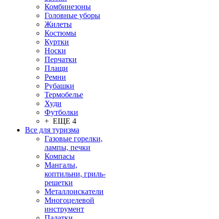
Комбинезоны
Головные уборы
Жилеты
Костюмы
Куртки
Носки
Перчатки
Плащи
Ремни
Рубашки
Термобелье
Худи
Футболки
+ ЕЩЕ 4
Все для туризма
Газовые горелки,
лампы, печки
Компасы
Мангалы,
коптильни, гриль-
решетки
Металлоискатели
Многоцелевой
инструмент
Палатки