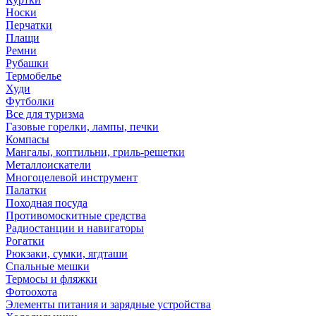
Носки
Перчатки
Плащи
Ремни
Рубашки
Термобелье
Худи
Футболки
Все для туризма
Газовые горелки, лампы, печки
Компасы
Мангалы, коптильни, гриль-решетки
Металлоискатели
Многоцелевой инструмент
Палатки
Походная посуда
Противомоскитные средства
Радиостанции и навигаторы
Рогатки
Рюкзаки, сумки, ягдташи
Спальные мешки
Термосы и фляжки
Фотоохота
Элементы питания и зарядные устройства