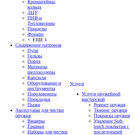
Кронштейны,
кольца
ЛЦУ
ПНВ и
Тепловизоры
Прицелы
Фонари
+ ЕЩЕ 1
Снаряжение патронов
Пули
Гильзы
Порох
Матрицы,
шеллхолдеры
Капсюли
Оборудование и
Услуги
инструменты
Пороховницы
Услуги оружейной
Прокладки
мастерской
Пыжи
Ремонт оружия
Аксессуары для чистки
Тюнинг оружия
оружия
Покраска оружия
Вишеры
Удаление Soft-
Ёршики
touch покрытия с
Наборы для чистки
последующей