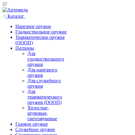
Каталог
Нарезное оружие
Гладкоствольное оружие
Травматическое оружие
(ОООП)
Патроны
Для
гладкоствольного
оружия
Для нарезного
оружия
Для служебного
оружия
Для
травматического
оружия (ОООП)
Холостые,
шумовые,
светозвуковые
Газовое оружие
Служебное оружие
Спортивное оружие