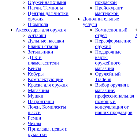
Оружейная химия
покраской
Патчи, Тампоны
Прейскурант
Центры для чистки
мастерской
оружия
Дополнительные
Шомпола
услуги
Аксессуары для оружия
Комиссионный
Антабки
отдел
Дульные насадки
Переоформление
Бланки ствола
оружия
Затыльники
Подарочные
ДТК и
карты
пламегасители
оружейного
Кейсы
магазина
Кобуры
Оружейный
Комплектующие
Trade-in
Краска для оружия
Выбор оружия в
Магазины
магазине:
Мушки
профессиональная
Патронташи
помощь и
Ложи, Комплекты
консультация от
шасси
наших продавцов
Ремни
Чехлы
Приклады, цевья и
рукоятки