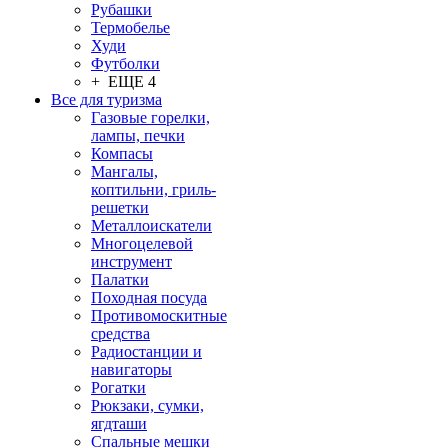
Рубашки
Термобелье
Худи
Футболки
+ ЕЩЕ 4
Все для туризма
Газовые горелки,
лампы, печки
Компасы
Мангалы,
коптильни, гриль-
решетки
Металлоискатели
Многоцелевой
инструмент
Палатки
Походная посуда
Противомоскитные
средства
Радиостанции и
навигаторы
Рогатки
Рюкзаки, сумки,
ягдташи
Спальные мешки