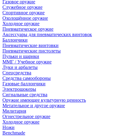
Газовое оружие
Служебное оружие
Спортивное оружие
Охолощённое оружие
Холодное оружие
Пневматическое оружие
Аксессуары для пневматических винтовок
Баллончики
Пневматические винтовки
Пневматические пистолеты
Пульки и шарики
ММГ / Учебное оружие
Луки и арбалеты
Спецсредства
Средства самообороны
Газовые баллончики
Электрошокеры
Сигнальные средства
Оружие имеющее культурную ценность
Метательное и другое оружие
Милитария
Огнестрельное оружие
Холодное оружие
Ножи
Benchmade