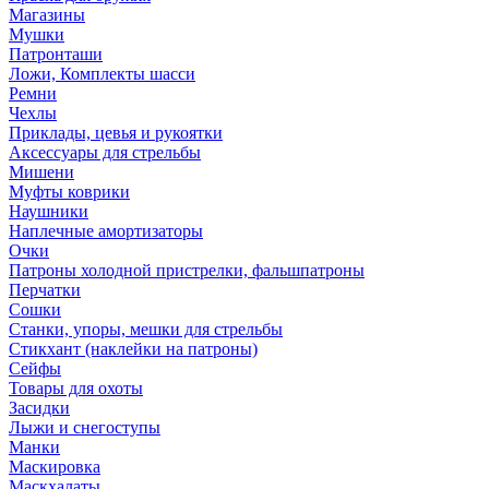
Магазины
Мушки
Патронташи
Ложи, Комплекты шасси
Ремни
Чехлы
Приклады, цевья и рукоятки
Аксессуары для стрельбы
Мишени
Муфты коврики
Наушники
Наплечные амортизаторы
Очки
Патроны холодной пристрелки, фальшпатроны
Перчатки
Сошки
Станки, упоры, мешки для стрельбы
Стикхант (наклейки на патроны)
Сейфы
Товары для охоты
Засидки
Лыжи и снегоступы
Манки
Маскировка
Маскхалаты