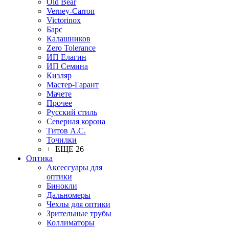
Old Bear
Verney-Carron
Victorinox
Барс
Калашников
Zero Tolerance
ИП Елагин
ИП Семина
Кизляр
Мастер-Гарант
Мачете
Прочее
Русский стиль
Северная корона
Титов А.С.
Точилки
+ ЕЩЕ 26
Оптика
Аксессуары для
оптики
Бинокли
Дальномеры
Чехлы для оптики
Зрительные трубы
Коллиматоры