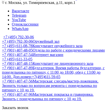
г. Москва, ул. Тимирязевская, д.11, корп.1
Вконтакте
Telegram
YouTube
Одноклассники
WhatsApp
+7 (495) 792-30-06
+7 (495) 792-30-06
Оружейный зал
+7 (495) 611-08-78
Консультант оружейного зала
+7 (901) 407-48-05
Отдела по работе с юридическими лицами
+7 (901) 407-47-54
Интернет магазин
+7 (495) 611-33-05
+7 (901) 407-48-15
Консультант не лицензионного зала
+7 (901) 407-47-89
Бухгалтерия. Время работы бухгалтерии, с
понедельника по пятницу, с 11:00 до 18:00, обед с 13:00 до
14:00. Доп.номер:+7(495)611-59-65
+7 (901) 407-47-56
Мастерская: слесарь/мастер-ложевщик.
Звонить только по вопросам ремонта с понедельника по
пятницу с 10 до 19.
+7 (901) 407-47-96
Мастерская: покраска и гравировка.
Звонить с понедельника по пятницу с 10 до 19.
Заказать звонок