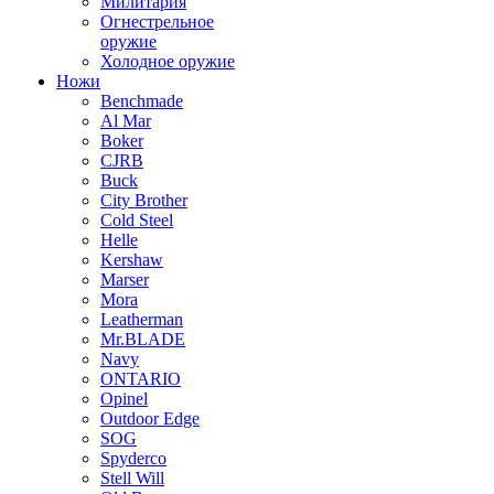
Милитария
Огнестрельное
оружие
Холодное оружие
Ножи
Benchmade
Al Mar
Boker
CJRB
Buck
City Brother
Cold Steel
Helle
Kershaw
Marser
Mora
Leatherman
Mr.BLADE
Navy
ONTARIO
Opinel
Outdoor Edge
SOG
Spyderco
Stell Will