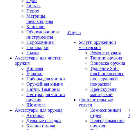
Пули
Гильзы
Порох
Матрицы,
шеллхолдеры
Капсюли
Оборудование и
Услуги
инструменты
Пороховницы
Услуги оружейной
Прокладки
мастерской
Пыжи
Ремонт оружия
Аксессуары для чистки
Тюнинг оружия
оружия
Покраска оружия
Вишеры
Удаление Soft-
Ёршики
touch покрытия с
Наборы для чистки
последующей
Оружейная химия
покраской
Патчи, Тампоны
Прейскурант
Центры для чистки
мастерской
оружия
Дополнительные
Шомпола
услуги
Аксессуары для оружия
Комиссионный
Антабки
отдел
Дульные насадки
Переоформление
Бланки ствола
оружия