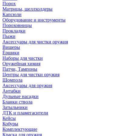
Порох
Матрицы, шеллхолдеры
Капсюли
Оборудование и инструменты
Пороховницы
Прокладки
Пыжи
Аксессуары для чистки оружия
Вишеры
Ёршики
Наборы для чистки
Оружейная химия
Патчи, Тампоны
Центры для чистки оружия
Шомпола
Аксессуары для оружия
Антабки
Дульные насадки
Бланки ствола
Затыльники
ДТК и пламегасители
Кейсы
Кобуры
Комплектующие
Краска для оружия