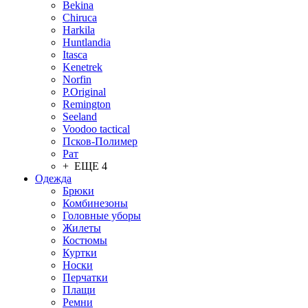
Bekina
Chiruсa
Harkila
Huntlandia
Itasca
Kenetrek
Norfin
P.Original
Remington
Seeland
Voodoo tactical
Псков-Полимер
Рат
+ ЕЩЕ 4
Одежда
Брюки
Комбинезоны
Головные уборы
Жилеты
Костюмы
Куртки
Носки
Перчатки
Плащи
Ремни