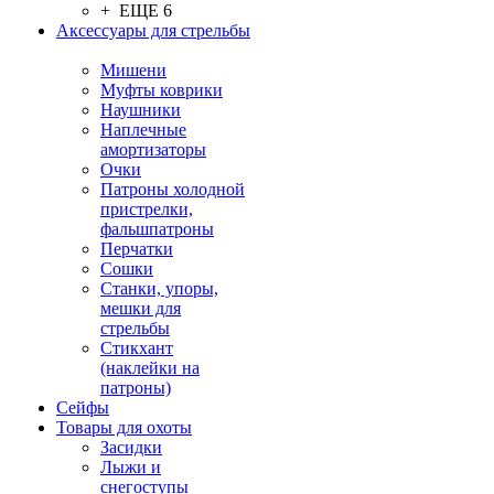
+ ЕЩЕ 6
Аксессуары для стрельбы
Мишени
Муфты коврики
Наушники
Наплечные
амортизаторы
Очки
Патроны холодной
пристрелки,
фальшпатроны
Перчатки
Сошки
Станки, упоры,
мешки для
стрельбы
Стикхант
(наклейки на
патроны)
Сейфы
Товары для охоты
Засидки
Лыжи и
снегоступы