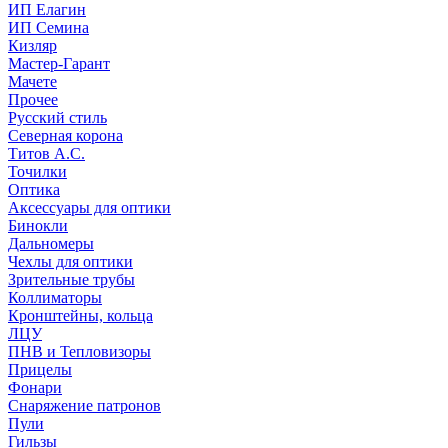
ИП Елагин
ИП Семина
Кизляр
Мастер-Гарант
Мачете
Прочее
Русский стиль
Северная корона
Титов А.С.
Точилки
Оптика
Аксессуары для оптики
Бинокли
Дальномеры
Чехлы для оптики
Зрительные трубы
Коллиматоры
Кронштейны, кольца
ЛЦУ
ПНВ и Тепловизоры
Прицелы
Фонари
Снаряжение патронов
Пули
Гильзы