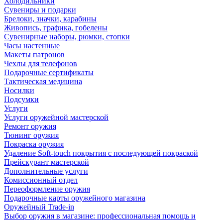
Холодильники
Сувениры и подарки
Брелоки, значки, карабины
Живопись, графика, гобелены
Сувенирные наборы, рюмки, стопки
Часы настенные
Макеты патронов
Чехлы для телефонов
Подарочные сертификаты
Тактическая медицина
Носилки
Подсумки
Услуги
Услуги оружейной мастерской
Ремонт оружия
Тюнинг оружия
Покраска оружия
Удаление Soft-touch покрытия с последующей покраской
Прейскурант мастерской
Дополнительные услуги
Комиссионный отдел
Переоформление оружия
Подарочные карты оружейного магазина
Оружейный Trade-in
Выбор оружия в магазине: профессиональная помощь и