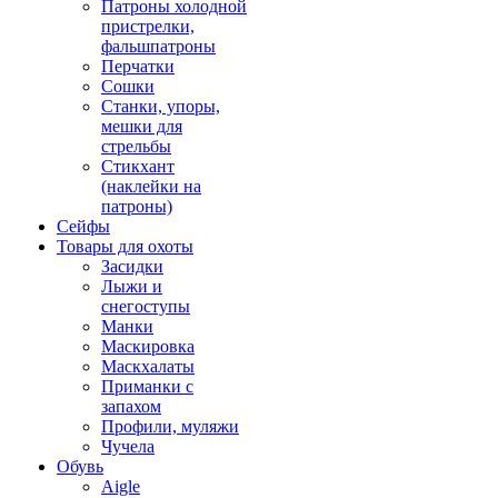
Патроны холодной
пристрелки,
фальшпатроны
Перчатки
Сошки
Станки, упоры,
мешки для
стрельбы
Стикхант
(наклейки на
патроны)
Сейфы
Товары для охоты
Засидки
Лыжи и
снегоступы
Манки
Маскировка
Маскхалаты
Приманки с
запахом
Профили, муляжи
Чучела
Обувь
Aigle