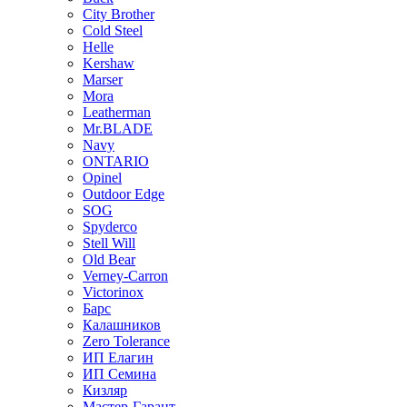
City Brother
Cold Steel
Helle
Kershaw
Marser
Mora
Leatherman
Mr.BLADE
Navy
ONTARIO
Opinel
Outdoor Edge
SOG
Spyderco
Stell Will
Old Bear
Verney-Carron
Victorinox
Барс
Калашников
Zero Tolerance
ИП Елагин
ИП Семина
Кизляр
Мастер-Гарант