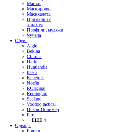
Манки
Маскировка
Маскхалаты
Приманки с
запахом
Профили, муляжи
Чучела
Обувь
Aigle
Bekina
Chiruсa
Harkila
Huntlandia
Itasca
Kenetrek
Norfin
P.Original
Remington
Seeland
Voodoo tactical
Псков-Полимер
Рат
+ ЕЩЕ 4
Одежда
Брюки