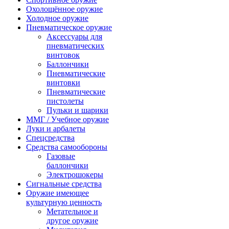
Охолощённое оружие
Холодное оружие
Пневматическое оружие
Аксессуары для
пневматических
винтовок
Баллончики
Пневматические
винтовки
Пневматические
пистолеты
Пульки и шарики
ММГ / Учебное оружие
Луки и арбалеты
Спецсредства
Средства самообороны
Газовые
баллончики
Электрошокеры
Сигнальные средства
Оружие имеющее
культурную ценность
Метательное и
другое оружие