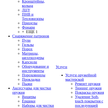
Кронштейны,
кольца
ЛЦУ
ПНВ и
Тепловизоры
Прицелы
Фонари
+ ЕЩЕ 1
Снаряжение патронов
Пули
Гильзы
Порох
Матрицы,
шеллхолдеры
Капсюли
Оборудование и
Услуги
инструменты
Пороховницы
Услуги оружейной
Прокладки
мастерской
Пыжи
Ремонт оружия
Аксессуары для чистки
Тюнинг оружия
оружия
Покраска оружия
Вишеры
Удаление Soft-
Ёршики
touch покрытия с
Наборы для чистки
последующей