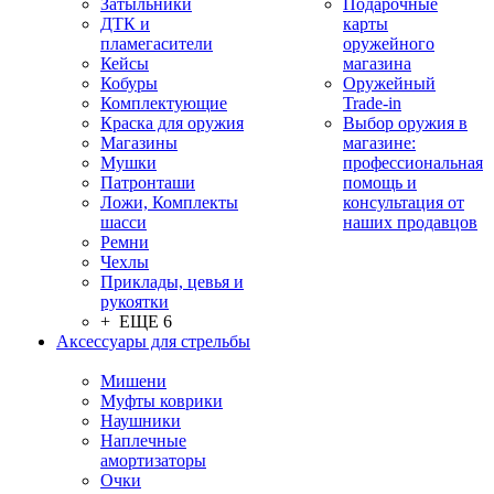
Затыльники
Подарочные
ДТК и
карты
пламегасители
оружейного
Кейсы
магазина
Кобуры
Оружейный
Комплектующие
Trade-in
Краска для оружия
Выбор оружия в
Магазины
магазине:
Мушки
профессиональная
Патронташи
помощь и
Ложи, Комплекты
консультация от
шасси
наших продавцов
Ремни
Чехлы
Приклады, цевья и
рукоятки
+ ЕЩЕ 6
Аксессуары для стрельбы
Мишени
Муфты коврики
Наушники
Наплечные
амортизаторы
Очки