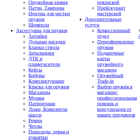
Оружейная химия
покраской
Патчи, Тампоны
Прейскурант
Центры для чистки
мастерской
оружия
Дополнительные
Шомпола
услуги
Аксессуары для оружия
Комиссионный
Антабки
отдел
Дульные насадки
Переоформление
Бланки ствола
оружия
Затыльники
Подарочные
ДТК и
карты
пламегасители
оружейного
Кейсы
магазина
Кобуры
Оружейный
Комплектующие
Trade-in
Краска для оружия
Выбор оружия в
Магазины
магазине:
Мушки
профессиональная
Патронташи
помощь и
Ложи, Комплекты
консультация от
шасси
наших продавцов
Ремни
Чехлы
Приклады, цевья и
рукоятки