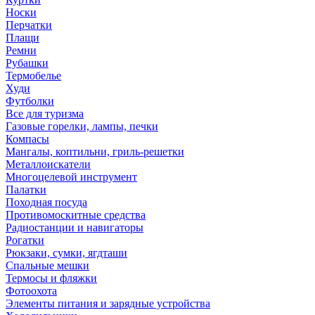
Носки
Перчатки
Плащи
Ремни
Рубашки
Термобелье
Худи
Футболки
Все для туризма
Газовые горелки, лампы, печки
Компасы
Мангалы, коптильни, гриль-решетки
Металлоискатели
Многоцелевой инструмент
Палатки
Походная посуда
Противомоскитные средства
Радиостанции и навигаторы
Рогатки
Рюкзаки, сумки, ягдташи
Спальные мешки
Термосы и фляжки
Фотоохота
Элементы питания и зарядные устройства