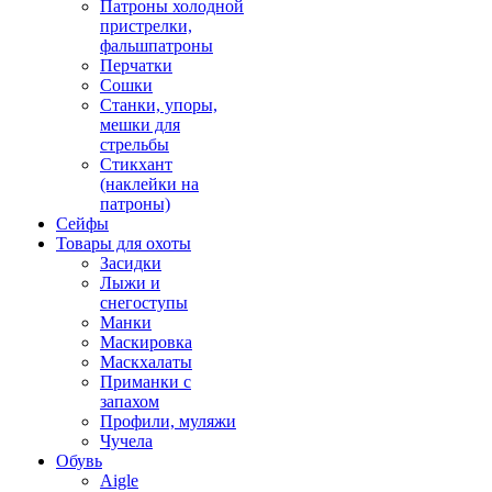
Патроны холодной
пристрелки,
фальшпатроны
Перчатки
Сошки
Станки, упоры,
мешки для
стрельбы
Стикхант
(наклейки на
патроны)
Сейфы
Товары для охоты
Засидки
Лыжи и
снегоступы
Манки
Маскировка
Маскхалаты
Приманки с
запахом
Профили, муляжи
Чучела
Обувь
Aigle