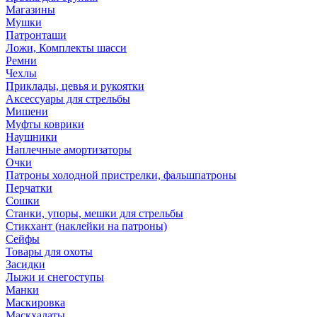
Магазины
Мушки
Патронташи
Ложи, Комплекты шасси
Ремни
Чехлы
Приклады, цевья и рукоятки
Аксессуары для стрельбы
Мишени
Муфты коврики
Наушники
Наплечные амортизаторы
Очки
Патроны холодной пристрелки, фальшпатроны
Перчатки
Сошки
Станки, упоры, мешки для стрельбы
Стикхант (наклейки на патроны)
Сейфы
Товары для охоты
Засидки
Лыжи и снегоступы
Манки
Маскировка
Маскхалаты