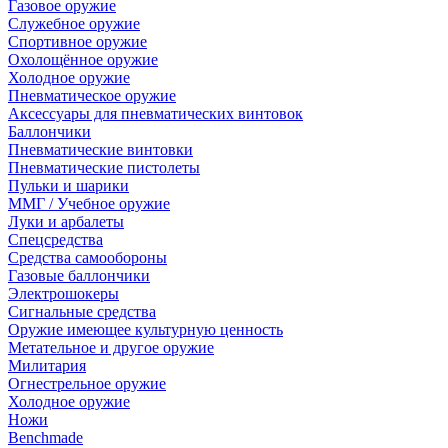
Газовое оружие
Служебное оружие
Спортивное оружие
Охолощённое оружие
Холодное оружие
Пневматическое оружие
Аксессуары для пневматических винтовок
Баллончики
Пневматические винтовки
Пневматические пистолеты
Пульки и шарики
ММГ / Учебное оружие
Луки и арбалеты
Спецсредства
Средства самообороны
Газовые баллончики
Электрошокеры
Сигнальные средства
Оружие имеющее культурную ценность
Метательное и другое оружие
Милитария
Огнестрельное оружие
Холодное оружие
Ножи
Benchmade