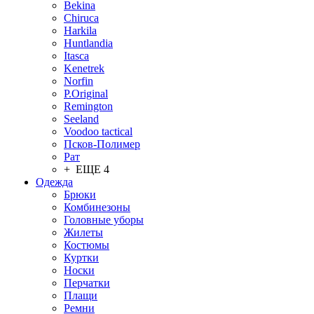
Bekina
Chiruсa
Harkila
Huntlandia
Itasca
Kenetrek
Norfin
P.Original
Remington
Seeland
Voodoo tactical
Псков-Полимер
Рат
+ ЕЩЕ 4
Одежда
Брюки
Комбинезоны
Головные уборы
Жилеты
Костюмы
Куртки
Носки
Перчатки
Плащи
Ремни