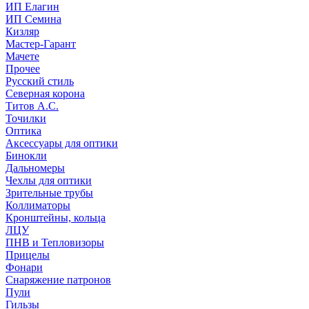
ИП Елагин
ИП Семина
Кизляр
Мастер-Гарант
Мачете
Прочее
Русский стиль
Северная корона
Титов А.С.
Точилки
Оптика
Аксессуары для оптики
Бинокли
Дальномеры
Чехлы для оптики
Зрительные трубы
Коллиматоры
Кронштейны, кольца
ЛЦУ
ПНВ и Тепловизоры
Прицелы
Фонари
Снаряжение патронов
Пули
Гильзы