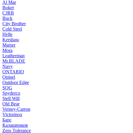
Al Mar
Boker
CJRB
Buck
City Brother
Cold Steel
Helle
Kershaw
Marser
Mora
Leatherman
Mr.BLADE
Navy
ONTARIO
Opinel
Outdoor Edge
SOG
Spyderco
Stell Will
Old Bear
Verney-Carron
Victorinox
Барс
Калашников
Zero Tolerance