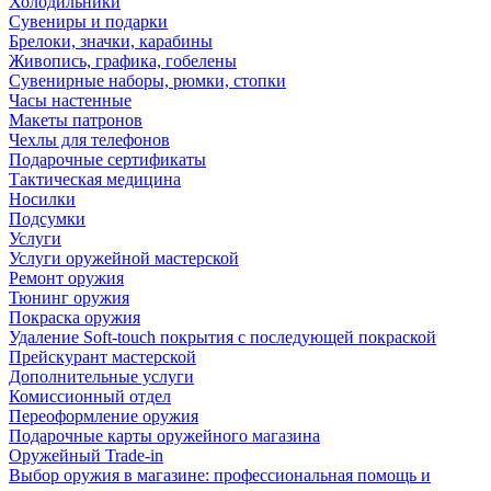
Холодильники
Сувениры и подарки
Брелоки, значки, карабины
Живопись, графика, гобелены
Сувенирные наборы, рюмки, стопки
Часы настенные
Макеты патронов
Чехлы для телефонов
Подарочные сертификаты
Тактическая медицина
Носилки
Подсумки
Услуги
Услуги оружейной мастерской
Ремонт оружия
Тюнинг оружия
Покраска оружия
Удаление Soft-touch покрытия с последующей покраской
Прейскурант мастерской
Дополнительные услуги
Комиссионный отдел
Переоформление оружия
Подарочные карты оружейного магазина
Оружейный Trade-in
Выбор оружия в магазине: профессиональная помощь и