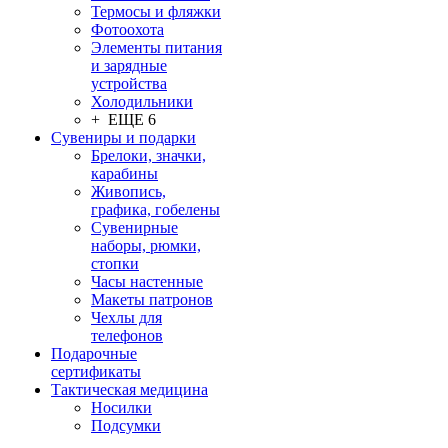
Термосы и фляжки
Фотоохота
Элементы питания
и зарядные
устройства
Холодильники
+ ЕЩЕ 6
Сувениры и подарки
Брелоки, значки,
карабины
Живопись,
графика, гобелены
Сувенирные
наборы, рюмки,
стопки
Часы настенные
Макеты патронов
Чехлы для
телефонов
Подарочные
сертификаты
Тактическая медицина
Носилки
Подсумки