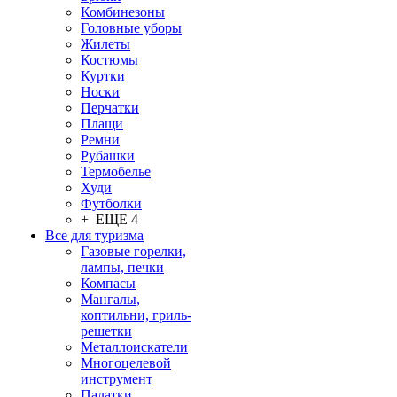
Комбинезоны
Головные уборы
Жилеты
Костюмы
Куртки
Носки
Перчатки
Плащи
Ремни
Рубашки
Термобелье
Худи
Футболки
+ ЕЩЕ 4
Все для туризма
Газовые горелки,
лампы, печки
Компасы
Мангалы,
коптильни, гриль-
решетки
Металлоискатели
Многоцелевой
инструмент
Палатки