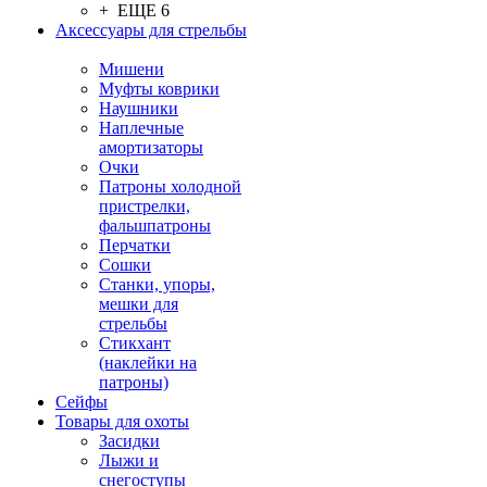
+ ЕЩЕ 6
Аксессуары для стрельбы
Мишени
Муфты коврики
Наушники
Наплечные
амортизаторы
Очки
Патроны холодной
пристрелки,
фальшпатроны
Перчатки
Сошки
Станки, упоры,
мешки для
стрельбы
Стикхант
(наклейки на
патроны)
Сейфы
Товары для охоты
Засидки
Лыжи и
снегоступы