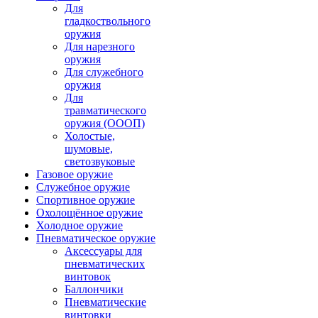
Для
гладкоствольного
оружия
Для нарезного
оружия
Для служебного
оружия
Для
травматического
оружия (ОООП)
Холостые,
шумовые,
светозвуковые
Газовое оружие
Служебное оружие
Спортивное оружие
Охолощённое оружие
Холодное оружие
Пневматическое оружие
Аксессуары для
пневматических
винтовок
Баллончики
Пневматические
винтовки