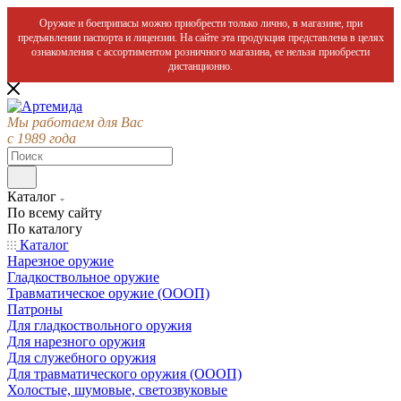
Оружие и боеприпасы можно приобрести только лично, в магазине, при
предъявлении паспорта и лицензии. На сайте эта продукция представлена в целях
ознакомления с ассортиментом розничного магазина, ее нельзя приобрести
дистанционно.
Мы работаем для Вас
с 1989 года
Каталог
По всему сайту
По каталогу
Каталог
Нарезное оружие
Гладкоствольное оружие
Травматическое оружие (ОООП)
Патроны
Для гладкоствольного оружия
Для нарезного оружия
Для служебного оружия
Для травматического оружия (ОООП)
Холостые, шумовые, светозвуковые