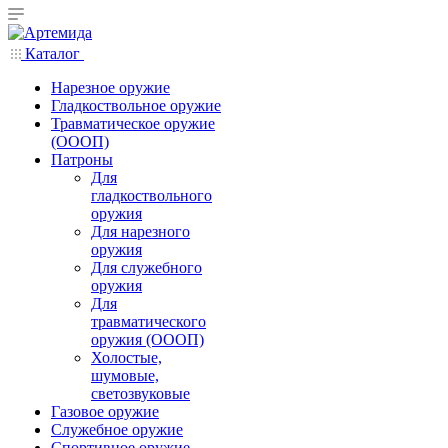
Каталог
Нарезное оружие
Гладкоствольное оружие
Травматическое оружие
(ОООП)
Патроны
Для
гладкоствольного
оружия
Для нарезного
оружия
Для служебного
оружия
Для
травматического
оружия (ОООП)
Холостые,
шумовые,
светозвуковые
Газовое оружие
Служебное оружие
Спортивное оружие