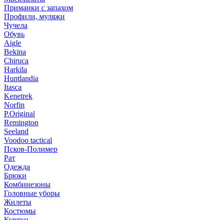
Приманки с запахом
Профили, муляжи
Чучела
Обувь
Aigle
Bekina
Chiruсa
Harkila
Huntlandia
Itasca
Kenetrek
Norfin
P.Original
Remington
Seeland
Voodoo tactical
Псков-Полимер
Рат
Одежда
Брюки
Комбинезоны
Головные уборы
Жилеты
Костюмы
Куртки