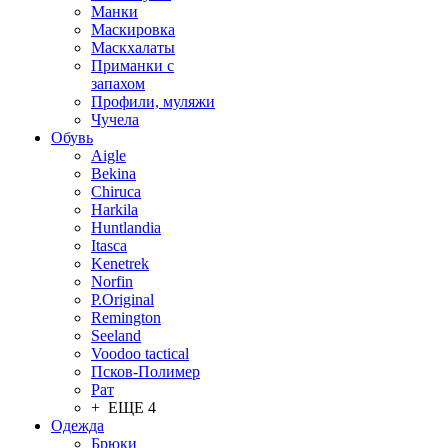
Манки
Маскировка
Маскхалаты
Приманки с
запахом
Профили, муляжи
Чучела
Обувь
Aigle
Bekina
Chiruсa
Harkila
Huntlandia
Itasca
Kenetrek
Norfin
P.Original
Remington
Seeland
Voodoo tactical
Псков-Полимер
Рат
+ ЕЩЕ 4
Одежда
Брюки