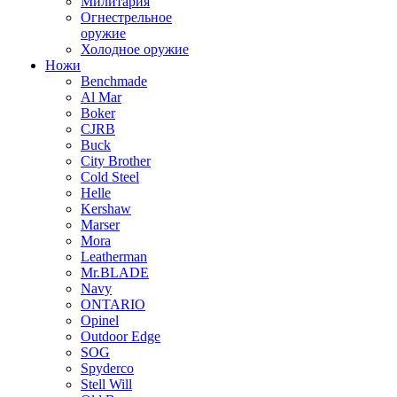
Милитария
Огнестрельное
оружие
Холодное оружие
Ножи
Benchmade
Al Mar
Boker
CJRB
Buck
City Brother
Cold Steel
Helle
Kershaw
Marser
Mora
Leatherman
Mr.BLADE
Navy
ONTARIO
Opinel
Outdoor Edge
SOG
Spyderco
Stell Will