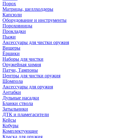
Порох
Матрицы, шеллхолдеры
Капсюли
Оборудование и инструменты
Пороховницы
Прокладки
Пыжи
Аксессуары для чистки оружия
Вишеры
Ёршики
Наборы для чистки
Оружейная химия
Патчи, Тампоны
Центры для чистки оружия
Шомпола
Аксессуары для оружия
Антабки
Дульные насадки
Бланки ствола
Затыльники
ДТК и пламегасители
Кейсы
Кобуры
Комплектующие
Краска для оружия