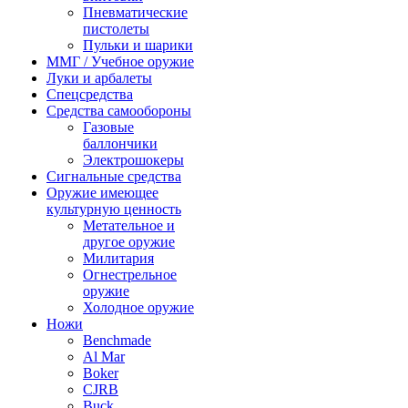
Пневматические
пистолеты
Пульки и шарики
ММГ / Учебное оружие
Луки и арбалеты
Спецсредства
Средства самообороны
Газовые
баллончики
Электрошокеры
Сигнальные средства
Оружие имеющее
культурную ценность
Метательное и
другое оружие
Милитария
Огнестрельное
оружие
Холодное оружие
Ножи
Benchmade
Al Mar
Boker
CJRB
Buck