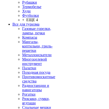
Рубашки
Термобелье
Худи
Футболки
+ ЕЩЕ 4
Все для туризма
Газовые горелки,
лампы, печки
Компасы
Мангалы,
коптильни, гриль-
решетки
Металлоискатели
Многоцелевой
инструмент
Палатки
Походная посуда
Противомоскитные
средства
Радиостанции и
навигаторы
Рогатки
Рюкзаки, сумки,
ягдташи
Спальные мешки