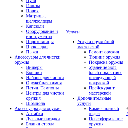
Пули
Гильзы
Порох
Матрицы,
шеллхолдеры
Капсюли
Оборудование и
Услуги
инструменты
Пороховницы
Услуги оружейной
Прокладки
мастерской
Пыжи
Ремонт оружия
Аксессуары для чистки
Тюнинг оружия
оружия
Покраска оружия
Вишеры
Удаление Soft-
Ёршики
touch покрытия с
Наборы для чистки
последующей
Оружейная химия
покраской
Патчи, Тампоны
Прейскурант
Центры для чистки
мастерской
оружия
Дополнительные
Шомпола
услуги
Аксессуары для оружия
Комиссионный
Антабки
отдел
Дульные насадки
Переоформление
Бланки ствола
оружия