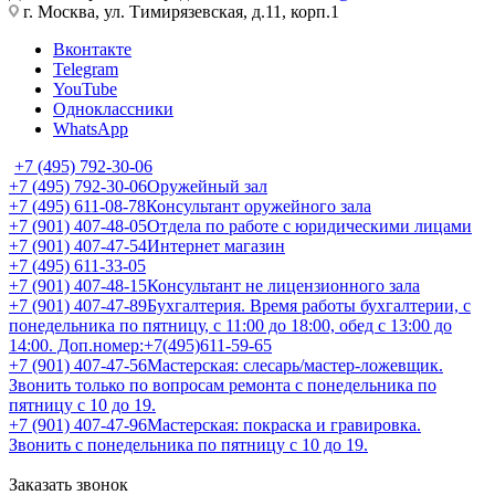
г. Москва, ул. Тимирязевская, д.11, корп.1
Вконтакте
Telegram
YouTube
Одноклассники
WhatsApp
+7 (495) 792-30-06
+7 (495) 792-30-06
Оружейный зал
+7 (495) 611-08-78
Консультант оружейного зала
+7 (901) 407-48-05
Отдела по работе с юридическими лицами
+7 (901) 407-47-54
Интернет магазин
+7 (495) 611-33-05
+7 (901) 407-48-15
Консультант не лицензионного зала
+7 (901) 407-47-89
Бухгалтерия. Время работы бухгалтерии, с
понедельника по пятницу, с 11:00 до 18:00, обед с 13:00 до
14:00. Доп.номер:+7(495)611-59-65
+7 (901) 407-47-56
Мастерская: слесарь/мастер-ложевщик.
Звонить только по вопросам ремонта с понедельника по
пятницу с 10 до 19.
+7 (901) 407-47-96
Мастерская: покраска и гравировка.
Звонить с понедельника по пятницу с 10 до 19.
Заказать звонок