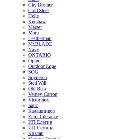
City Brother
Cold Steel
Helle
Kershaw
Marser
Mora
Leatherman
Mr.BLADE
Navy
ONTARIO
Opinel
Outdoor Edge
SOG
Spyderco
Stell Will
Old Bear
Verney-Carron
Victorinox
Барс
Калашников
Zero Tolerance
ИП Елагин
ИП Семина
Кизляр
Мастер-Гарант