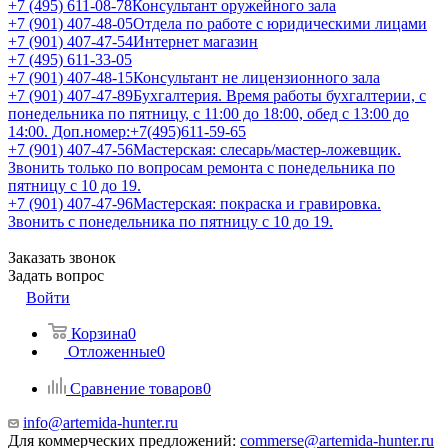
+7 (495) 611-08-78
Консультант оружейного зала
+7 (901) 407-48-05
Отдела по работе с юридическими лицами
+7 (901) 407-47-54
Интернет магазин
+7 (495) 611-33-05
+7 (901) 407-48-15
Консультант не лицензионного зала
+7 (901) 407-47-89
Бухгалтерия. Время работы бухгалтерии, с
понедельника по пятницу, с 11:00 до 18:00, обед с 13:00 до
14:00. Доп.номер:+7(495)611-59-65
+7 (901) 407-47-56
Мастерская: слесарь/мастер-ложевщик.
Звонить только по вопросам ремонта с понедельника по
пятницу с 10 до 19.
+7 (901) 407-47-96
Мастерская: покраска и гравировка.
Звонить с понедельника по пятницу с 10 до 19.
Заказать звонок
Задать вопрос
Войти
Корзина
0
Отложенные
0
Сравнение товаров
0
info@artemida-hunter.ru
Для коммерческих предложений:
commerse@artemida-hunter.ru