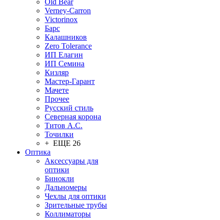
Old Bear
Verney-Carron
Victorinox
Барс
Калашников
Zero Tolerance
ИП Елагин
ИП Семина
Кизляр
Мастер-Гарант
Мачете
Прочее
Русский стиль
Северная корона
Титов А.С.
Точилки
+ ЕЩЕ 26
Оптика
Аксессуары для
оптики
Бинокли
Дальномеры
Чехлы для оптики
Зрительные трубы
Коллиматоры