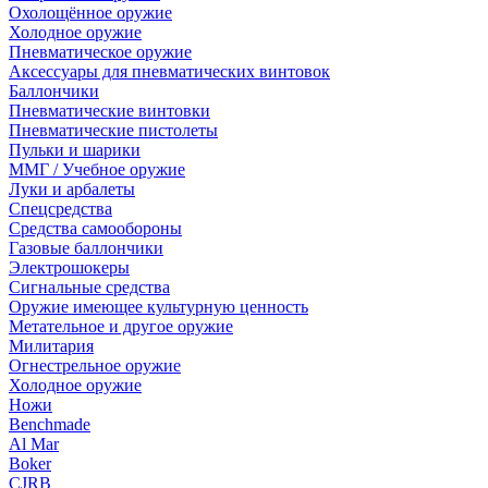
Охолощённое оружие
Холодное оружие
Пневматическое оружие
Аксессуары для пневматических винтовок
Баллончики
Пневматические винтовки
Пневматические пистолеты
Пульки и шарики
ММГ / Учебное оружие
Луки и арбалеты
Спецсредства
Средства самообороны
Газовые баллончики
Электрошокеры
Сигнальные средства
Оружие имеющее культурную ценность
Метательное и другое оружие
Милитария
Огнестрельное оружие
Холодное оружие
Ножи
Benchmade
Al Mar
Boker
CJRB