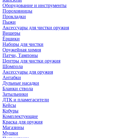
Оборудование и инструменты
Пороховницы
Прокладки
Пыжи
Аксессуары для чистки оружия
Вишеры
Ёршики
Наборы для чистки
Оружейная химия
Патчи, Тампоны
Центры для чистки оружия
Шомпола
Аксессуары для оружия
Антабки
Дульные насадки
Бланки ствола
Затыльники
ДТК и пламегасители
Кейсы
Кобуры
Комплектующие
Краска для оружия
Магазины
Мушки