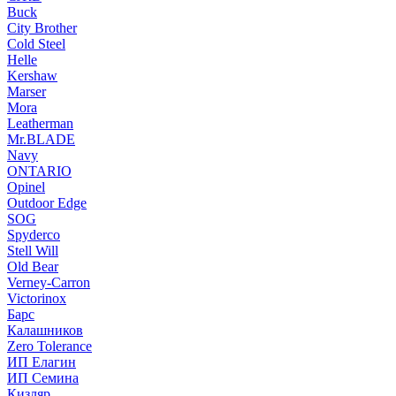
Buck
City Brother
Cold Steel
Helle
Kershaw
Marser
Mora
Leatherman
Mr.BLADE
Navy
ONTARIO
Opinel
Outdoor Edge
SOG
Spyderco
Stell Will
Old Bear
Verney-Carron
Victorinox
Барс
Калашников
Zero Tolerance
ИП Елагин
ИП Семина
Кизляр