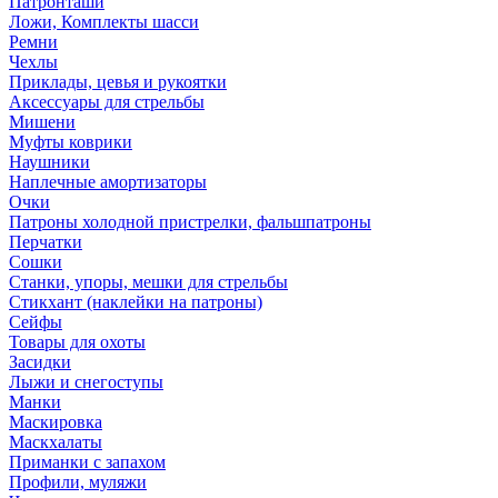
Патронташи
Ложи, Комплекты шасси
Ремни
Чехлы
Приклады, цевья и рукоятки
Аксессуары для стрельбы
Мишени
Муфты коврики
Наушники
Наплечные амортизаторы
Очки
Патроны холодной пристрелки, фальшпатроны
Перчатки
Сошки
Станки, упоры, мешки для стрельбы
Стикхант (наклейки на патроны)
Сейфы
Товары для охоты
Засидки
Лыжи и снегоступы
Манки
Маскировка
Маскхалаты
Приманки с запахом
Профили, муляжи