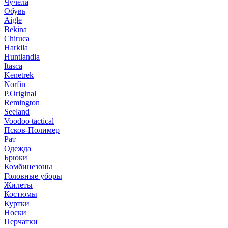
Чучела
Обувь
Aigle
Bekina
Chiruсa
Harkila
Huntlandia
Itasca
Kenetrek
Norfin
P.Original
Remington
Seeland
Voodoo tactical
Псков-Полимер
Рат
Одежда
Брюки
Комбинезоны
Головные уборы
Жилеты
Костюмы
Куртки
Носки
Перчатки