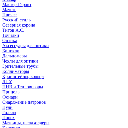
Мастер-Гарант
Мачете
Прочее
Русский стиль
Северная корона
Титов А.С.
Точилки
Оптика
Аксессуары для оптики
Бинокли
Дальномеры
Чехлы для оптики
Зрительные трубы
Коллиматоры
Кронштейны, кольца
ЛЦУ
ПНВ и Тепловизоры
Прицелы
Фонари
Снаряжение патронов
Пули
Гильзы
Порох
Матрицы, шеллхолдеры
Капсюли