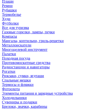
Плащи
Ремни
Рубашки
Термобелье
Худи
Футболки
Все для туризма
Газовые горелки, лампы, печки
Компасы
Мангалы, коптильни, гриль-решетки
Металлоискатели
Многоцелевой инструмент
Палатки
Походная посуда
Противомоскитные средства
Радиостанции и навигаторы
Рогатки
Рюкзаки, сумки, ягдташи
Спальные мешки
Термосы и фляжки
Фотоохота
Элементы питания и зарядные устройства
Холодильники
Сувениры и подарки
Брелоки, значки, карабины