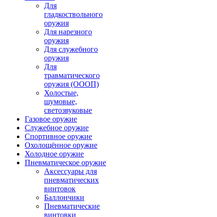
Для
гладкоствольного
оружия
Для нарезного
оружия
Для служебного
оружия
Для
травматического
оружия (ОООП)
Холостые,
шумовые,
светозвуковые
Газовое оружие
Служебное оружие
Спортивное оружие
Охолощённое оружие
Холодное оружие
Пневматическое оружие
Аксессуары для
пневматических
винтовок
Баллончики
Пневматические
винтовки