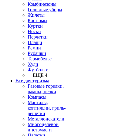
Комбинезоны
Головные уборы
Жилеты
Костюмы
Куртки
Носки
Перчатки
Плащи
Ремни
Рубашки
Термобелье
Худи
Футболки
+ ЕЩЕ 4
Все для туризма
Газовые горелки,
лампы, печки
Компасы
Мангалы,
коптильни, гриль-
решетки
Металлоискатели
Многоцелевой
инструмент
Палатки