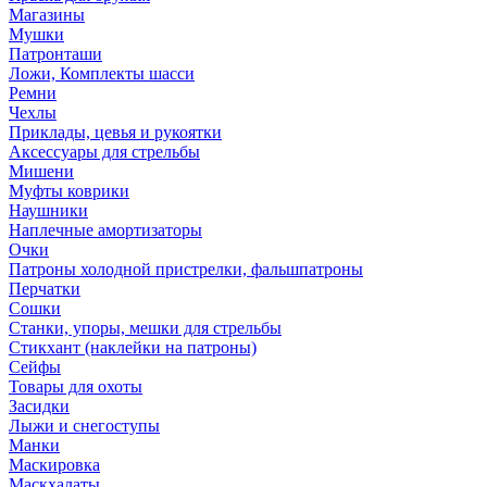
Магазины
Мушки
Патронташи
Ложи, Комплекты шасси
Ремни
Чехлы
Приклады, цевья и рукоятки
Аксессуары для стрельбы
Мишени
Муфты коврики
Наушники
Наплечные амортизаторы
Очки
Патроны холодной пристрелки, фальшпатроны
Перчатки
Сошки
Станки, упоры, мешки для стрельбы
Стикхант (наклейки на патроны)
Сейфы
Товары для охоты
Засидки
Лыжи и снегоступы
Манки
Маскировка
Маскхалаты