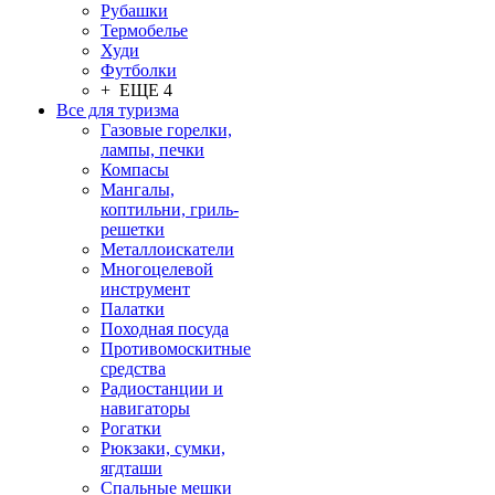
Рубашки
Термобелье
Худи
Футболки
+ ЕЩЕ 4
Все для туризма
Газовые горелки,
лампы, печки
Компасы
Мангалы,
коптильни, гриль-
решетки
Металлоискатели
Многоцелевой
инструмент
Палатки
Походная посуда
Противомоскитные
средства
Радиостанции и
навигаторы
Рогатки
Рюкзаки, сумки,
ягдташи
Спальные мешки