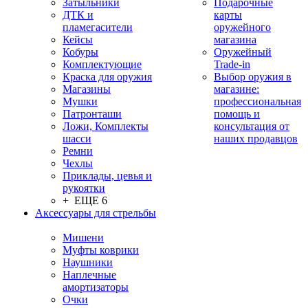
Затыльники
Подарочные
ДТК и
карты
пламегасители
оружейного
Кейсы
магазина
Кобуры
Оружейный
Комплектующие
Trade-in
Краска для оружия
Выбор оружия в
Магазины
магазине:
Мушки
профессиональная
Патронташи
помощь и
Ложи, Комплекты
консультация от
шасси
наших продавцов
Ремни
Чехлы
Приклады, цевья и
рукоятки
+ ЕЩЕ 6
Аксессуары для стрельбы
Мишени
Муфты коврики
Наушники
Наплечные
амортизаторы
Очки