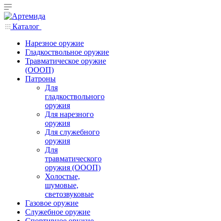
Каталог
Нарезное оружие
Гладкоствольное оружие
Травматическое оружие
(ОООП)
Патроны
Для
гладкоствольного
оружия
Для нарезного
оружия
Для служебного
оружия
Для
травматического
оружия (ОООП)
Холостые,
шумовые,
светозвуковые
Газовое оружие
Служебное оружие
Спортивное оружие