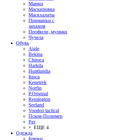
Манки
Маскировка
Маскхалаты
Приманки с
запахом
Профили, муляжи
Чучела
Обувь
Aigle
Bekina
Chiruсa
Harkila
Huntlandia
Itasca
Kenetrek
Norfin
P.Original
Remington
Seeland
Voodoo tactical
Псков-Полимер
Рат
+ ЕЩЕ 4
Одежда
Брюки