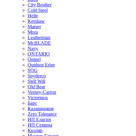
City Brother
Cold Steel
Helle
Kershaw
Marser
Mora
Leatherman
Mr.BLADE
Navy
ONTARIO
Opinel
Outdoor Edge
SOG
Spyderco
Stell Will
Old Bear
Verney-Carron
Victorinox
Барс
Калашников
Zero Tolerance
ИП Елагин
ИП Семина
Кизляр
Мастер-Гарант