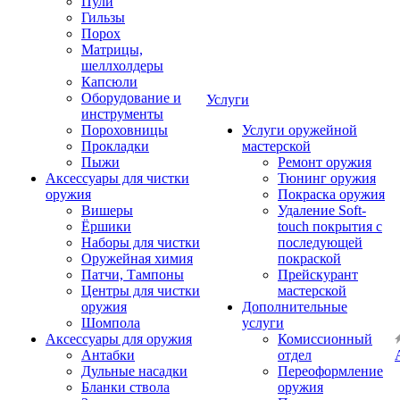
Пули
Гильзы
Порох
Матрицы,
шеллхолдеры
Капсюли
Оборудование и
Услуги
инструменты
Пороховницы
Услуги оружейной
Прокладки
мастерской
Пыжи
Ремонт оружия
Аксессуары для чистки
Тюнинг оружия
оружия
Покраска оружия
Вишеры
Удаление Soft-
Ёршики
touch покрытия с
Наборы для чистки
последующей
Оружейная химия
покраской
Патчи, Тампоны
Прейскурант
Центры для чистки
мастерской
оружия
Дополнительные
Шомпола
услуги
Аксессуары для оружия
Комиссионный
Антабки
отдел
Дульные насадки
Переоформление
Бланки ствола
оружия