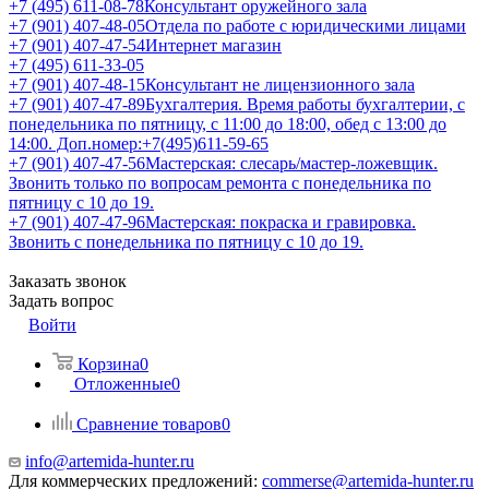
+7 (495) 611-08-78
Консультант оружейного зала
+7 (901) 407-48-05
Отдела по работе с юридическими лицами
+7 (901) 407-47-54
Интернет магазин
+7 (495) 611-33-05
+7 (901) 407-48-15
Консультант не лицензионного зала
+7 (901) 407-47-89
Бухгалтерия. Время работы бухгалтерии, с
понедельника по пятницу, с 11:00 до 18:00, обед с 13:00 до
14:00. Доп.номер:+7(495)611-59-65
+7 (901) 407-47-56
Мастерская: слесарь/мастер-ложевщик.
Звонить только по вопросам ремонта с понедельника по
пятницу с 10 до 19.
+7 (901) 407-47-96
Мастерская: покраска и гравировка.
Звонить с понедельника по пятницу с 10 до 19.
Заказать звонок
Задать вопрос
Войти
Корзина
0
Отложенные
0
Сравнение товаров
0
info@artemida-hunter.ru
Для коммерческих предложений:
commerse@artemida-hunter.ru