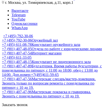
г. Москва, ул. Тимирязевская, д.11, корп.1
Вконтакте
Telegram
YouTube
Одноклассники
WhatsApp
+7 (495) 792-30-06
+7 (495) 792-30-06
Оружейный зал
+7 (495) 611-08-78
Консультант оружейного зала
+7 (901) 407-48-05
Отдела по работе с юридическими лицами
+7 (901) 407-47-54
Интернет магазин
+7 (495) 611-33-05
+7 (901) 407-48-15
Консультант не лицензионного зала
+7 (901) 407-47-89
Бухгалтерия. Время работы бухгалтерии, с
понедельника по пятницу, с 11:00 до 18:00, обед с 13:00 до
14:00. Доп.номер:+7(495)611-59-65
+7 (901) 407-47-56
Мастерская: слесарь/мастер-ложевщик.
Звонить только по вопросам ремонта с понедельника по
пятницу с 10 до 19.
+7 (901) 407-47-96
Мастерская: покраска и гравировка.
Звонить с понедельника по пятницу с 10 до 19.
Заказать звонок