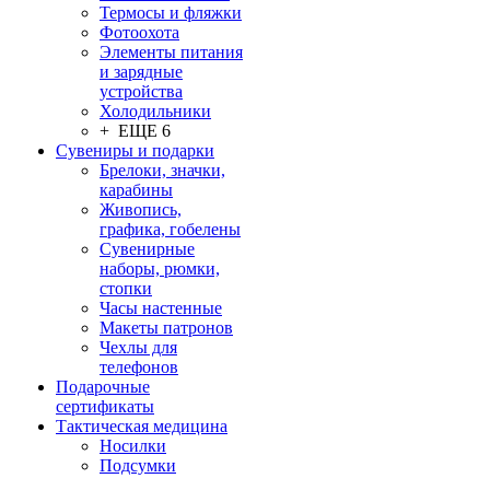
Термосы и фляжки
Фотоохота
Элементы питания
и зарядные
устройства
Холодильники
+ ЕЩЕ 6
Сувениры и подарки
Брелоки, значки,
карабины
Живопись,
графика, гобелены
Сувенирные
наборы, рюмки,
стопки
Часы настенные
Макеты патронов
Чехлы для
телефонов
Подарочные
сертификаты
Тактическая медицина
Носилки
Подсумки