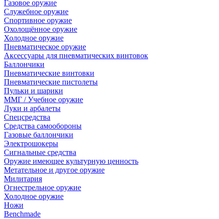
Газовое оружие
Служебное оружие
Спортивное оружие
Охолощённое оружие
Холодное оружие
Пневматическое оружие
Аксессуары для пневматических винтовок
Баллончики
Пневматические винтовки
Пневматические пистолеты
Пульки и шарики
ММГ / Учебное оружие
Луки и арбалеты
Спецсредства
Средства самообороны
Газовые баллончики
Электрошокеры
Сигнальные средства
Оружие имеющее культурную ценность
Метательное и другое оружие
Милитария
Огнестрельное оружие
Холодное оружие
Ножи
Benchmade