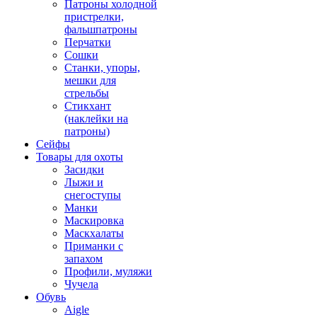
Патроны холодной
пристрелки,
фальшпатроны
Перчатки
Сошки
Станки, упоры,
мешки для
стрельбы
Стикхант
(наклейки на
патроны)
Сейфы
Товары для охоты
Засидки
Лыжи и
снегоступы
Манки
Маскировка
Маскхалаты
Приманки с
запахом
Профили, муляжи
Чучела
Обувь
Aigle