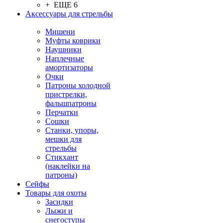
+ ЕЩЕ 6
Аксессуары для стрельбы
Мишени
Муфты коврики
Наушники
Наплечные
амортизаторы
Очки
Патроны холодной
пристрелки,
фальшпатроны
Перчатки
Сошки
Станки, упоры,
мешки для
стрельбы
Стикхант
(наклейки на
патроны)
Сейфы
Товары для охоты
Засидки
Лыжи и
снегоступы