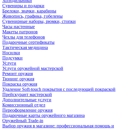
Холодильники
Сувениры и подарки
Брелоки, значки, карабины
Живопись, графика, гобелены
Сувенирные наборы, рюмки, стопки
Часы настенные
Макеты патронов
Чехлы для телефонов
Подарочные сертификаты
Тактическая медицина
Носилки
Подсумки
Услуги
Услуги оружейной мастерской
Ремонт оружия
Тюнинг оружия
Покраска оружия
Удаление Soft-touch покрытия с последующей покраской
Прейскурант мастерской
Дополнительные услуги
Комиссионный отдел
Переоформление оружия
Подарочные карты оружейного магазина
Оружейный Trade-in
Выбор оружия в магазине: профессиональная помощь и