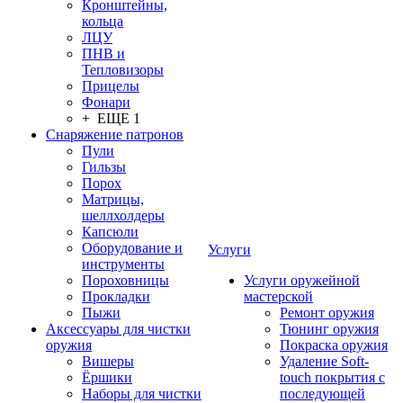
Кронштейны,
кольца
ЛЦУ
ПНВ и
Тепловизоры
Прицелы
Фонари
+ ЕЩЕ 1
Снаряжение патронов
Пули
Гильзы
Порох
Матрицы,
шеллхолдеры
Капсюли
Оборудование и
Услуги
инструменты
Пороховницы
Услуги оружейной
Прокладки
мастерской
Пыжи
Ремонт оружия
Аксессуары для чистки
Тюнинг оружия
оружия
Покраска оружия
Вишеры
Удаление Soft-
Ёршики
touch покрытия с
Наборы для чистки
последующей