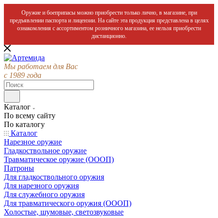
Оружие и боеприпасы можно приобрести только лично, в магазине, при
предъявлении паспорта и лицензии. На сайте эта продукция представлена в целях
ознакомления с ассортиментом розничного магазина, ее нельзя приобрести
дистанционно.
Мы работаем для Вас
с 1989 года
Каталог
По всему сайту
По каталогу
Каталог
Нарезное оружие
Гладкоствольное оружие
Травматическое оружие (ОООП)
Патроны
Для гладкоствольного оружия
Для нарезного оружия
Для служебного оружия
Для травматического оружия (ОООП)
Холостые, шумовые, светозвуковые