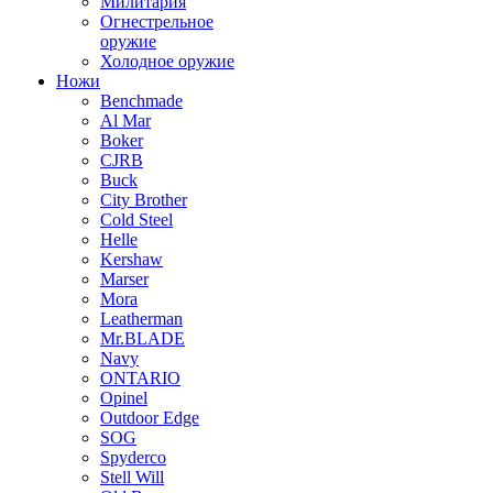
Милитария
Огнестрельное
оружие
Холодное оружие
Ножи
Benchmade
Al Mar
Boker
CJRB
Buck
City Brother
Cold Steel
Helle
Kershaw
Marser
Mora
Leatherman
Mr.BLADE
Navy
ONTARIO
Opinel
Outdoor Edge
SOG
Spyderco
Stell Will