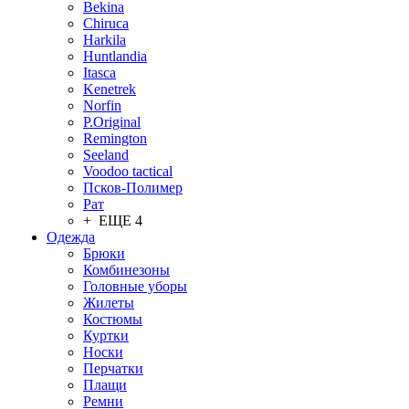
Bekina
Chiruсa
Harkila
Huntlandia
Itasca
Kenetrek
Norfin
P.Original
Remington
Seeland
Voodoo tactical
Псков-Полимер
Рат
+ ЕЩЕ 4
Одежда
Брюки
Комбинезоны
Головные уборы
Жилеты
Костюмы
Куртки
Носки
Перчатки
Плащи
Ремни