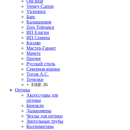
Old Bear
Verney-Carron
Victorinox
Барс
Калашников
Zero Tolerance
ИП Елагин
ИП Семина
Кизляр
Мастер-Гарант
Мачете
Прочее
Русский стиль
Северная корона
Титов А.С.
Точилки
+ ЕЩЕ 26
Оптика
Аксессуары для
оптики
Бинокли
Дальномеры
Чехлы для оптики
Зрительные трубы
Коллиматоры