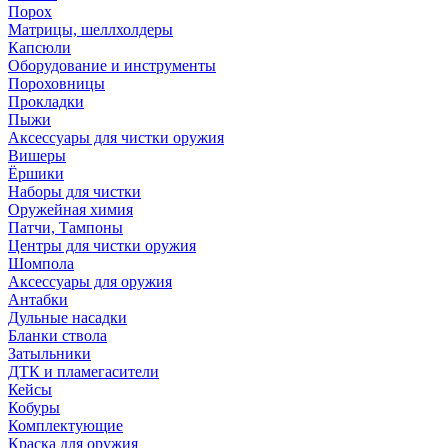
Порох
Матрицы, шеллхолдеры
Капсюли
Оборудование и инструменты
Пороховницы
Прокладки
Пыжи
Аксессуары для чистки оружия
Вишеры
Ёршики
Наборы для чистки
Оружейная химия
Патчи, Тампоны
Центры для чистки оружия
Шомпола
Аксессуары для оружия
Антабки
Дульные насадки
Бланки ствола
Затыльники
ДТК и пламегасители
Кейсы
Кобуры
Комплектующие
Краска для оружия