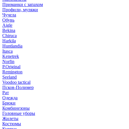
Приманки с запахом
Профили, муляжи
Чучела
Обувь
Aigle
Bekina
Chiruсa
Harkila
Huntlandia
Itasca
Kenetrek
Norfin
P.Original
Remington
Seeland
Voodoo tactical
Псков-Полимер
Рат
Одежда
Брюки
Комбинезоны
Головные уборы
Жилеты
Костюмы
Куртки