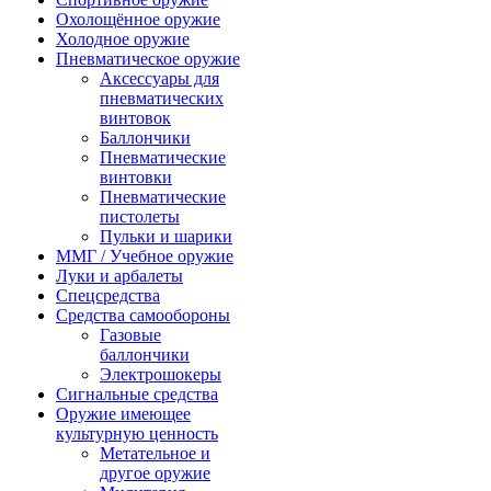
Охолощённое оружие
Холодное оружие
Пневматическое оружие
Аксессуары для
пневматических
винтовок
Баллончики
Пневматические
винтовки
Пневматические
пистолеты
Пульки и шарики
ММГ / Учебное оружие
Луки и арбалеты
Спецсредства
Средства самообороны
Газовые
баллончики
Электрошокеры
Сигнальные средства
Оружие имеющее
культурную ценность
Метательное и
другое оружие