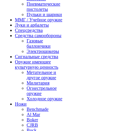
Пневматические
пистолеты
Пульки и шарики
ММГ / Учебное оружие
Луки и арбалеты
Спецсредства
Средства самообороны
Газовые
баллончики
Электрошокеры
Сигнальные средства
Оружие имеющее
культурную ценность
Метательное и
другое оружие
Милитария
Огнестрельное
оружие
Холодное оружие
Ножи
Benchmade
Al Mar
Boker
CJRB
Buck