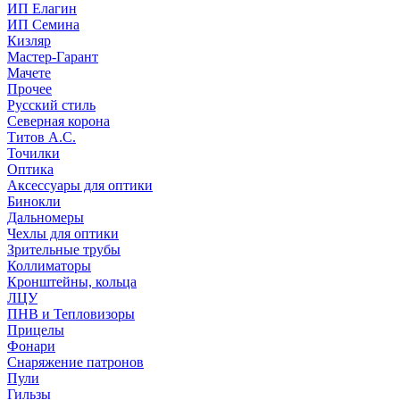
ИП Елагин
ИП Семина
Кизляр
Мастер-Гарант
Мачете
Прочее
Русский стиль
Северная корона
Титов А.С.
Точилки
Оптика
Аксессуары для оптики
Бинокли
Дальномеры
Чехлы для оптики
Зрительные трубы
Коллиматоры
Кронштейны, кольца
ЛЦУ
ПНВ и Тепловизоры
Прицелы
Фонари
Снаряжение патронов
Пули
Гильзы