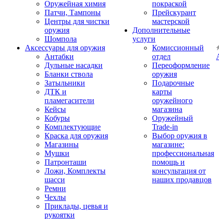
Оружейная химия
покраской
Патчи, Тампоны
Прейскурант
Центры для чистки
мастерской
оружия
Дополнительные
Шомпола
услуги
Аксессуары для оружия
Комиссионный
Антабки
отдел
Дульные насадки
Переоформление
Бланки ствола
оружия
Затыльники
Подарочные
ДТК и
карты
пламегасители
оружейного
Кейсы
магазина
Кобуры
Оружейный
Комплектующие
Trade-in
Краска для оружия
Выбор оружия в
Магазины
магазине:
Мушки
профессиональная
Патронташи
помощь и
Ложи, Комплекты
консультация от
шасси
наших продавцов
Ремни
Чехлы
Приклады, цевья и
рукоятки