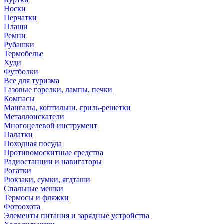
Носки
Перчатки
Плащи
Ремни
Рубашки
Термобелье
Худи
Футболки
Все для туризма
Газовые горелки, лампы, печки
Компасы
Мангалы, коптильни, гриль-решетки
Металлоискатели
Многоцелевой инструмент
Палатки
Походная посуда
Противомоскитные средства
Радиостанции и навигаторы
Рогатки
Рюкзаки, сумки, ягдташи
Спальные мешки
Термосы и фляжки
Фотоохота
Элементы питания и зарядные устройства