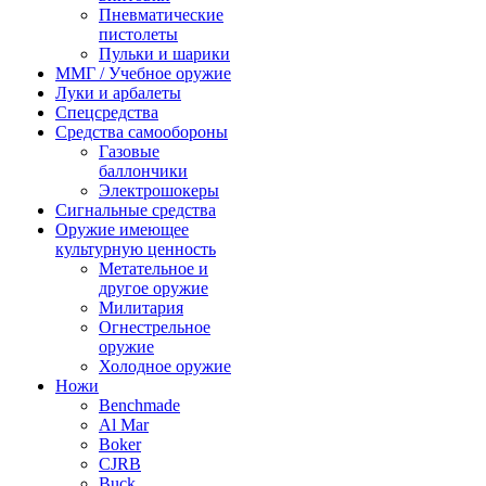
Пневматические
пистолеты
Пульки и шарики
ММГ / Учебное оружие
Луки и арбалеты
Спецсредства
Средства самообороны
Газовые
баллончики
Электрошокеры
Сигнальные средства
Оружие имеющее
культурную ценность
Метательное и
другое оружие
Милитария
Огнестрельное
оружие
Холодное оружие
Ножи
Benchmade
Al Mar
Boker
CJRB
Buck