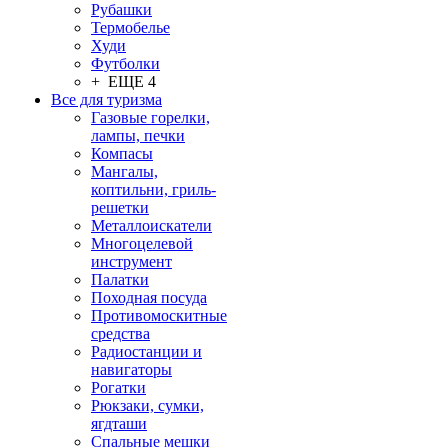
Рубашки
Термобелье
Худи
Футболки
+ ЕЩЕ 4
Все для туризма
Газовые горелки,
лампы, печки
Компасы
Мангалы,
коптильни, гриль-
решетки
Металлоискатели
Многоцелевой
инструмент
Палатки
Походная посуда
Противомоскитные
средства
Радиостанции и
навигаторы
Рогатки
Рюкзаки, сумки,
ягдташи
Спальные мешки