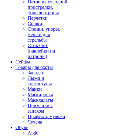
Патроны холодной
пристрелки,
фальшпатроны
Перчатки
Сошки
Станки, упоры,
мешки для
стрельбы
Стикхант
(наклейки на
патроны)
Сейфы
Товары для охоты
Засидки
Лыжи и
снегоступы
Манки
Маскировка
Маскхалаты
Приманки с
запахом
Профили, муляжи
Чучела
Обувь
Aigle