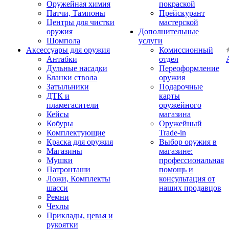
Оружейная химия
покраской
Патчи, Тампоны
Прейскурант
Центры для чистки
мастерской
оружия
Дополнительные
Шомпола
услуги
Аксессуары для оружия
Комиссионный
Антабки
отдел
Дульные насадки
Переоформление
Бланки ствола
оружия
Затыльники
Подарочные
ДТК и
карты
пламегасители
оружейного
Кейсы
магазина
Кобуры
Оружейный
Комплектующие
Trade-in
Краска для оружия
Выбор оружия в
Магазины
магазине:
Мушки
профессиональная
Патронташи
помощь и
Ложи, Комплекты
консультация от
шасси
наших продавцов
Ремни
Чехлы
Приклады, цевья и
рукоятки