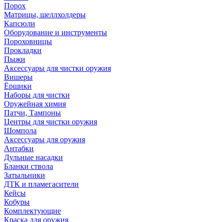
Порох
Матрицы, шеллхолдеры
Капсюли
Оборудование и инструменты
Пороховницы
Прокладки
Пыжи
Аксессуары для чистки оружия
Вишеры
Ёршики
Наборы для чистки
Оружейная химия
Патчи, Тампоны
Центры для чистки оружия
Шомпола
Аксессуары для оружия
Антабки
Дульные насадки
Бланки ствола
Затыльники
ДТК и пламегасители
Кейсы
Кобуры
Комплектующие
Краска для оружия