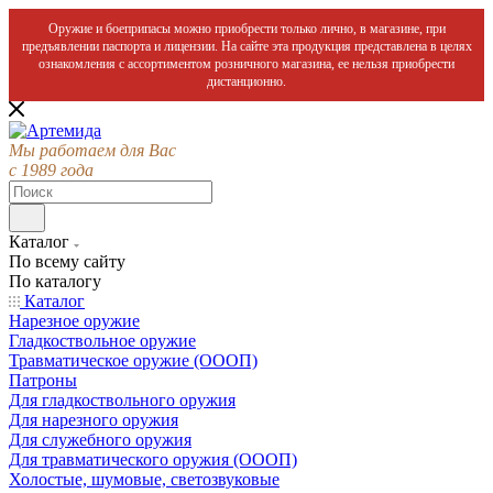
Оружие и боеприпасы можно приобрести только лично, в магазине, при
предъявлении паспорта и лицензии. На сайте эта продукция представлена в целях
ознакомления с ассортиментом розничного магазина, ее нельзя приобрести
дистанционно.
Мы работаем для Вас
с 1989 года
Каталог
По всему сайту
По каталогу
Каталог
Нарезное оружие
Гладкоствольное оружие
Травматическое оружие (ОООП)
Патроны
Для гладкоствольного оружия
Для нарезного оружия
Для служебного оружия
Для травматического оружия (ОООП)
Холостые, шумовые, светозвуковые