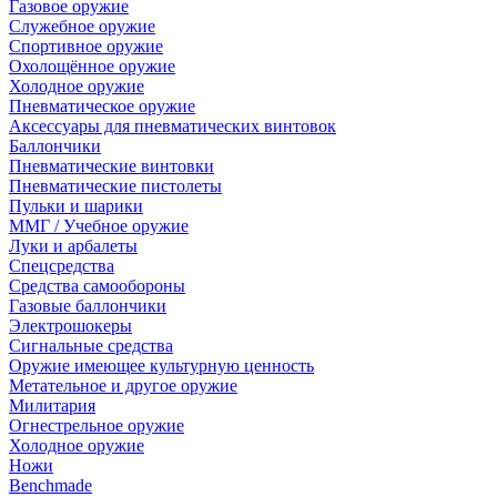
Газовое оружие
Служебное оружие
Спортивное оружие
Охолощённое оружие
Холодное оружие
Пневматическое оружие
Аксессуары для пневматических винтовок
Баллончики
Пневматические винтовки
Пневматические пистолеты
Пульки и шарики
ММГ / Учебное оружие
Луки и арбалеты
Спецсредства
Средства самообороны
Газовые баллончики
Электрошокеры
Сигнальные средства
Оружие имеющее культурную ценность
Метательное и другое оружие
Милитария
Огнестрельное оружие
Холодное оружие
Ножи
Benchmade