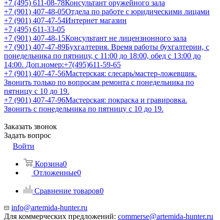
+7 (495) 611-08-78
Консультант оружейного зала
+7 (901) 407-48-05
Отдела по работе с юридическими лицами
+7 (901) 407-47-54
Интернет магазин
+7 (495) 611-33-05
+7 (901) 407-48-15
Консультант не лицензионного зала
+7 (901) 407-47-89
Бухгалтерия. Время работы бухгалтерии, с
понедельника по пятницу, с 11:00 до 18:00, обед с 13:00 до
14:00. Доп.номер:+7(495)611-59-65
+7 (901) 407-47-56
Мастерская: слесарь/мастер-ложевщик.
Звонить только по вопросам ремонта с понедельника по
пятницу с 10 до 19.
+7 (901) 407-47-96
Мастерская: покраска и гравировка.
Звонить с понедельника по пятницу с 10 до 19.
Заказать звонок
Задать вопрос
Войти
Корзина
0
Отложенные
0
Сравнение товаров
0
info@artemida-hunter.ru
Для коммерческих предложений:
commerse@artemida-hunter.ru