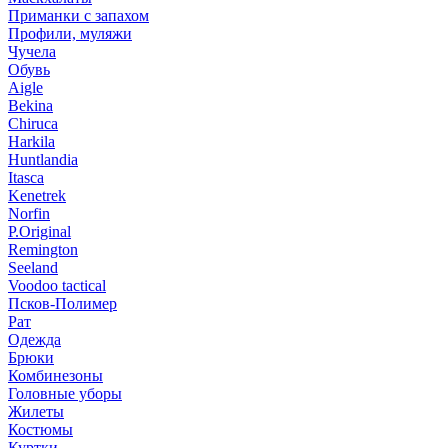
Приманки с запахом
Профили, муляжи
Чучела
Обувь
Aigle
Bekina
Chiruсa
Harkila
Huntlandia
Itasca
Kenetrek
Norfin
P.Original
Remington
Seeland
Voodoo tactical
Псков-Полимер
Рат
Одежда
Брюки
Комбинезоны
Головные уборы
Жилеты
Костюмы
Куртки