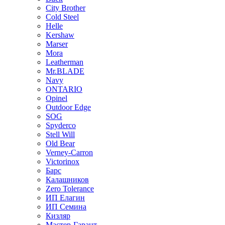
City Brother
Cold Steel
Helle
Kershaw
Marser
Mora
Leatherman
Mr.BLADE
Navy
ONTARIO
Opinel
Outdoor Edge
SOG
Spyderco
Stell Will
Old Bear
Verney-Carron
Victorinox
Барс
Калашников
Zero Tolerance
ИП Елагин
ИП Семина
Кизляр
Мастер-Гарант