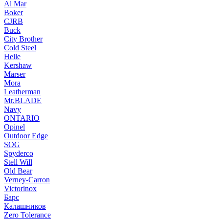
Al Mar
Boker
CJRB
Buck
City Brother
Cold Steel
Helle
Kershaw
Marser
Mora
Leatherman
Mr.BLADE
Navy
ONTARIO
Opinel
Outdoor Edge
SOG
Spyderco
Stell Will
Old Bear
Verney-Carron
Victorinox
Барс
Калашников
Zero Tolerance