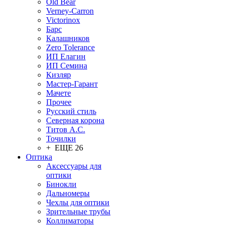
Old Bear
Verney-Carron
Victorinox
Барс
Калашников
Zero Tolerance
ИП Елагин
ИП Семина
Кизляр
Мастер-Гарант
Мачете
Прочее
Русский стиль
Северная корона
Титов А.С.
Точилки
+ ЕЩЕ 26
Оптика
Аксессуары для
оптики
Бинокли
Дальномеры
Чехлы для оптики
Зрительные трубы
Коллиматоры