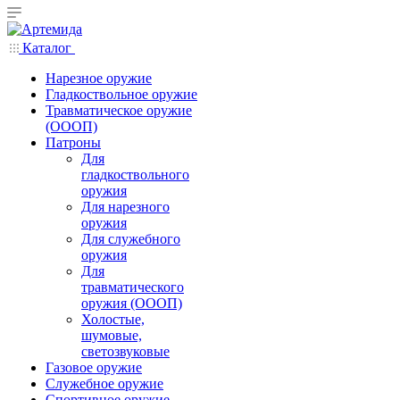
Каталог
Нарезное оружие
Гладкоствольное оружие
Травматическое оружие
(ОООП)
Патроны
Для
гладкоствольного
оружия
Для нарезного
оружия
Для служебного
оружия
Для
травматического
оружия (ОООП)
Холостые,
шумовые,
светозвуковые
Газовое оружие
Служебное оружие
Спортивное оружие