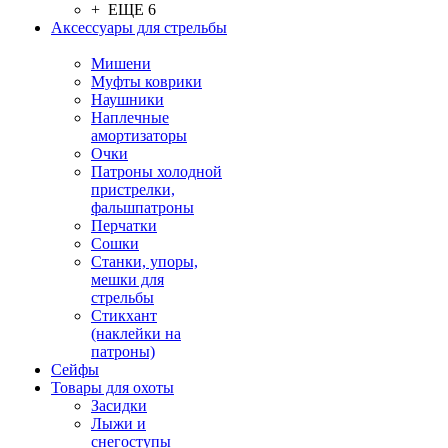
+ ЕЩЕ 6
Аксессуары для стрельбы
Мишени
Муфты коврики
Наушники
Наплечные
амортизаторы
Очки
Патроны холодной
пристрелки,
фальшпатроны
Перчатки
Сошки
Станки, упоры,
мешки для
стрельбы
Стикхант
(наклейки на
патроны)
Сейфы
Товары для охоты
Засидки
Лыжи и
снегоступы