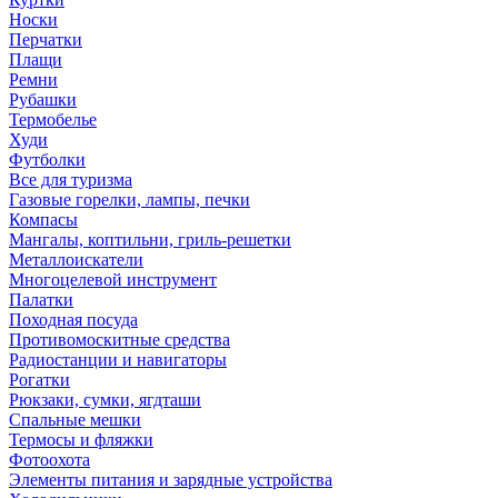
Носки
Перчатки
Плащи
Ремни
Рубашки
Термобелье
Худи
Футболки
Все для туризма
Газовые горелки, лампы, печки
Компасы
Мангалы, коптильни, гриль-решетки
Металлоискатели
Многоцелевой инструмент
Палатки
Походная посуда
Противомоскитные средства
Радиостанции и навигаторы
Рогатки
Рюкзаки, сумки, ягдташи
Спальные мешки
Термосы и фляжки
Фотоохота
Элементы питания и зарядные устройства