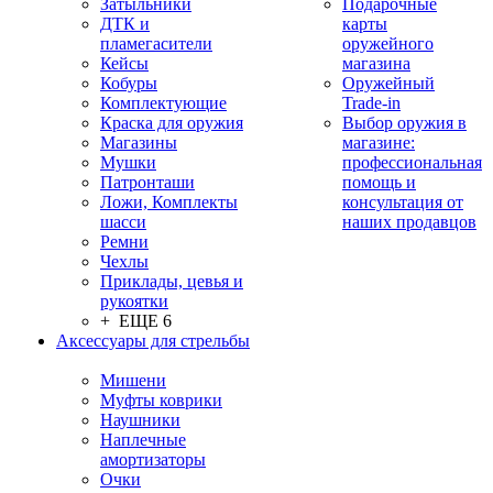
Затыльники
Подарочные
ДТК и
карты
пламегасители
оружейного
Кейсы
магазина
Кобуры
Оружейный
Комплектующие
Trade-in
Краска для оружия
Выбор оружия в
Магазины
магазине:
Мушки
профессиональная
Патронташи
помощь и
Ложи, Комплекты
консультация от
шасси
наших продавцов
Ремни
Чехлы
Приклады, цевья и
рукоятки
+ ЕЩЕ 6
Аксессуары для стрельбы
Мишени
Муфты коврики
Наушники
Наплечные
амортизаторы
Очки