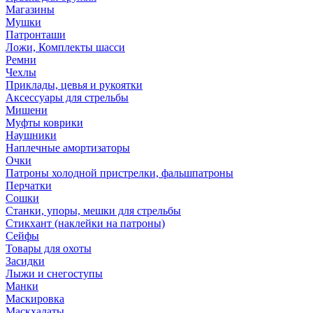
Магазины
Мушки
Патронташи
Ложи, Комплекты шасси
Ремни
Чехлы
Приклады, цевья и рукоятки
Аксессуары для стрельбы
Мишени
Муфты коврики
Наушники
Наплечные амортизаторы
Очки
Патроны холодной пристрелки, фальшпатроны
Перчатки
Сошки
Станки, упоры, мешки для стрельбы
Стикхант (наклейки на патроны)
Сейфы
Товары для охоты
Засидки
Лыжи и снегоступы
Манки
Маскировка
Маскхалаты