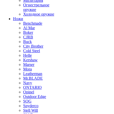
Милитария
Огнестрельное
оружие
Холодное оружие
Ножи
Benchmade
Al Mar
Boker
CJRB
Buck
City Brother
Cold Steel
Helle
Kershaw
Marser
Mora
Leatherman
Mr.BLADE
Navy
ONTARIO
Opinel
Outdoor Edge
SOG
Spyderco
Stell Will