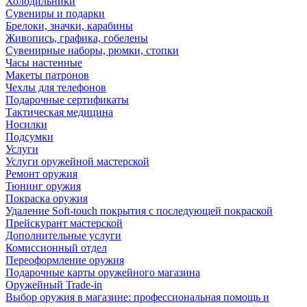
Холодильники
Сувениры и подарки
Брелоки, значки, карабины
Живопись, графика, гобелены
Сувенирные наборы, рюмки, стопки
Часы настенные
Макеты патронов
Чехлы для телефонов
Подарочные сертификаты
Тактическая медицина
Носилки
Подсумки
Услуги
Услуги оружейной мастерской
Ремонт оружия
Тюнинг оружия
Покраска оружия
Удаление Soft-touch покрытия с последующей покраской
Прейскурант мастерской
Дополнительные услуги
Комиссионный отдел
Переоформление оружия
Подарочные карты оружейного магазина
Оружейный Trade-in
Выбор оружия в магазине: профессиональная помощь и