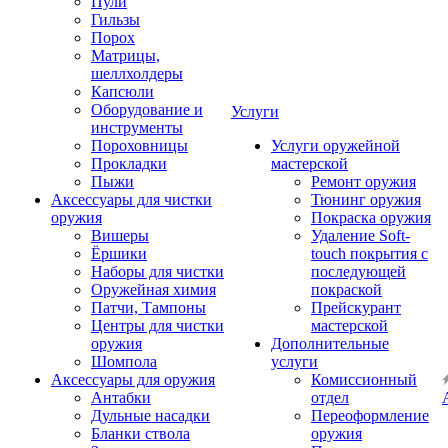
Пули
Гильзы
Порох
Матрицы,
шеллхолдеры
Капсюли
Оборудование и
Услуги
инструменты
Пороховницы
Услуги оружейной
Прокладки
мастерской
Пыжи
Ремонт оружия
Аксессуары для чистки
Тюнинг оружия
оружия
Покраска оружия
Вишеры
Удаление Soft-
Ёршики
touch покрытия с
Наборы для чистки
последующей
Оружейная химия
покраской
Патчи, Тампоны
Прейскурант
Центры для чистки
мастерской
оружия
Дополнительные
Шомпола
услуги
Аксессуары для оружия
Комиссионный
Антабки
отдел
Дульные насадки
Переоформление
Бланки ствола
оружия