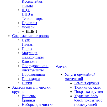
Кронштейны,
кольца
ЛЦУ
ПНВ и
Тепловизоры
Прицелы
Фонари
+ ЕЩЕ 1
Снаряжение патронов
Пули
Гильзы
Порох
Матрицы,
шеллхолдеры
Капсюли
Оборудование и
Услуги
инструменты
Пороховницы
Услуги оружейной
Прокладки
мастерской
Пыжи
Ремонт оружия
Аксессуары для чистки
Тюнинг оружия
оружия
Покраска оружия
Вишеры
Удаление Soft-
Ёршики
touch покрытия с
Наборы для чистки
последующей