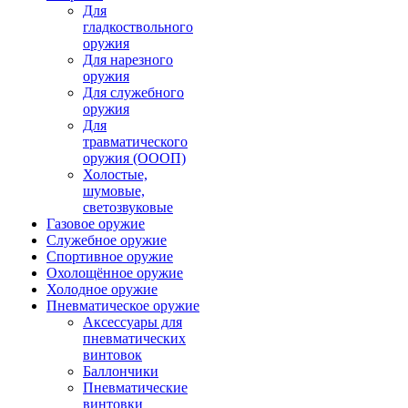
Для
гладкоствольного
оружия
Для нарезного
оружия
Для служебного
оружия
Для
травматического
оружия (ОООП)
Холостые,
шумовые,
светозвуковые
Газовое оружие
Служебное оружие
Спортивное оружие
Охолощённое оружие
Холодное оружие
Пневматическое оружие
Аксессуары для
пневматических
винтовок
Баллончики
Пневматические
винтовки