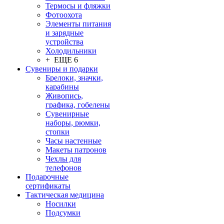
Термосы и фляжки
Фотоохота
Элементы питания
и зарядные
устройства
Холодильники
+ ЕЩЕ 6
Сувениры и подарки
Брелоки, значки,
карабины
Живопись,
графика, гобелены
Сувенирные
наборы, рюмки,
стопки
Часы настенные
Макеты патронов
Чехлы для
телефонов
Подарочные
сертификаты
Тактическая медицина
Носилки
Подсумки