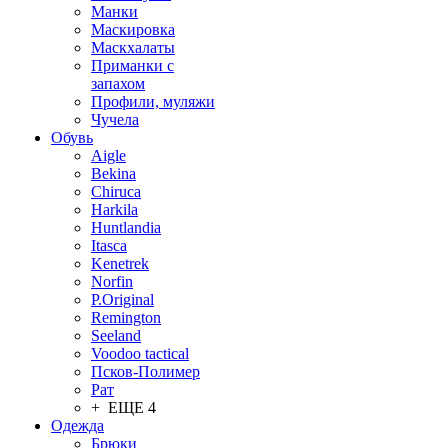
Манки
Маскировка
Маскхалаты
Приманки с
запахом
Профили, муляжи
Чучела
Обувь
Aigle
Bekina
Chiruсa
Harkila
Huntlandia
Itasca
Kenetrek
Norfin
P.Original
Remington
Seeland
Voodoo tactical
Псков-Полимер
Рат
+ ЕЩЕ 4
Одежда
Брюки