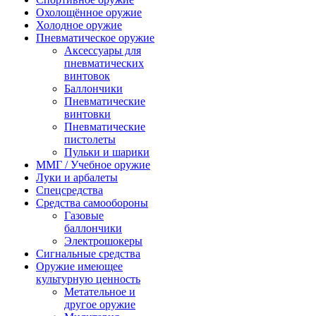
Охолощённое оружие
Холодное оружие
Пневматическое оружие
Аксессуары для
пневматических
винтовок
Баллончики
Пневматические
винтовки
Пневматические
пистолеты
Пульки и шарики
ММГ / Учебное оружие
Луки и арбалеты
Спецсредства
Средства самообороны
Газовые
баллончики
Электрошокеры
Сигнальные средства
Оружие имеющее
культурную ценность
Метательное и
другое оружие