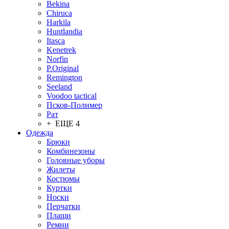
Bekina
Chiruсa
Harkila
Huntlandia
Itasca
Kenetrek
Norfin
P.Original
Remington
Seeland
Voodoo tactical
Псков-Полимер
Рат
+ ЕЩЕ 4
Одежда
Брюки
Комбинезоны
Головные уборы
Жилеты
Костюмы
Куртки
Носки
Перчатки
Плащи
Ремни