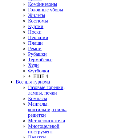
Комбинезоны
Головные уборы
Жилеты
Костюмы
Куртки
Носки
Перчатки
Плащи
Ремни
Рубашки
Термобелье
Худи
Футболки
+ ЕЩЕ 4
Все для туризма
Газовые горелки,
лампы, печки
Компасы
Мангалы,
коптильни, гриль-
решетки
Металлоискатели
Многоцелевой
инструмент
Палатки