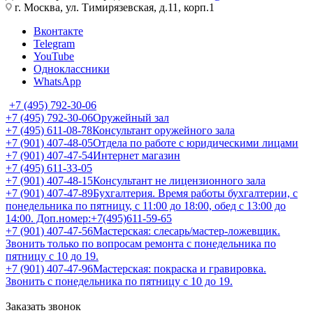
г. Москва, ул. Тимирязевская, д.11, корп.1
Вконтакте
Telegram
YouTube
Одноклассники
WhatsApp
+7 (495) 792-30-06
+7 (495) 792-30-06
Оружейный зал
+7 (495) 611-08-78
Консультант оружейного зала
+7 (901) 407-48-05
Отдела по работе с юридическими лицами
+7 (901) 407-47-54
Интернет магазин
+7 (495) 611-33-05
+7 (901) 407-48-15
Консультант не лицензионного зала
+7 (901) 407-47-89
Бухгалтерия. Время работы бухгалтерии, с
понедельника по пятницу, с 11:00 до 18:00, обед с 13:00 до
14:00. Доп.номер:+7(495)611-59-65
+7 (901) 407-47-56
Мастерская: слесарь/мастер-ложевщик.
Звонить только по вопросам ремонта с понедельника по
пятницу с 10 до 19.
+7 (901) 407-47-96
Мастерская: покраска и гравировка.
Звонить с понедельника по пятницу с 10 до 19.
Заказать звонок