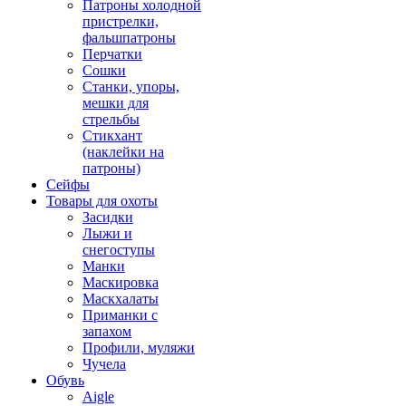
Патроны холодной
пристрелки,
фальшпатроны
Перчатки
Сошки
Станки, упоры,
мешки для
стрельбы
Стикхант
(наклейки на
патроны)
Сейфы
Товары для охоты
Засидки
Лыжи и
снегоступы
Манки
Маскировка
Маскхалаты
Приманки с
запахом
Профили, муляжи
Чучела
Обувь
Aigle