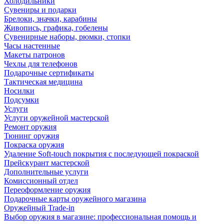
Холодильники
Сувениры и подарки
Брелоки, значки, карабины
Живопись, графика, гобелены
Сувенирные наборы, рюмки, стопки
Часы настенные
Макеты патронов
Чехлы для телефонов
Подарочные сертификаты
Тактическая медицина
Носилки
Подсумки
Услуги
Услуги оружейной мастерской
Ремонт оружия
Тюнинг оружия
Покраска оружия
Удаление Soft-touch покрытия с последующей покраской
Прейскурант мастерской
Дополнительные услуги
Комиссионный отдел
Переоформление оружия
Подарочные карты оружейного магазина
Оружейный Trade-in
Выбор оружия в магазине: профессиональная помощь и