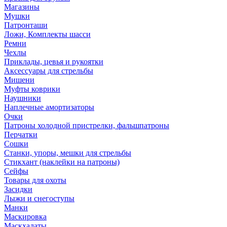
Магазины
Мушки
Патронташи
Ложи, Комплекты шасси
Ремни
Чехлы
Приклады, цевья и рукоятки
Аксессуары для стрельбы
Мишени
Муфты коврики
Наушники
Наплечные амортизаторы
Очки
Патроны холодной пристрелки, фальшпатроны
Перчатки
Сошки
Станки, упоры, мешки для стрельбы
Стикхант (наклейки на патроны)
Сейфы
Товары для охоты
Засидки
Лыжи и снегоступы
Манки
Маскировка
Маскхалаты