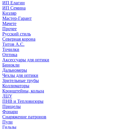
ИП Елагин
ИП Семина
Кизляр
Мастер-Гарант
Мачете
Прочее
Русский стиль
Северная корона
Титов А.С.
Точилки
Оптика
Аксессуары для оптики
Бинокли
Дальномеры
Чехлы для оптики
Зрительные трубы
Коллиматоры
Кронштейны, кольца
ЛЦУ
ПНВ и Тепловизоры
Прицелы
Фонари
Снаряжение патронов
Пули
Гильзы