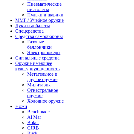
Пневматические
пистолеты
Пульки и шарики
ММГ / Учебное оружие
Луки и арбалеты
Спецсредства
Средства самообороны
Газовые
баллончики
Электрошокеры
Сигнальные средства
Оружие имеющее
культурную ценность
Метательное и
другое оружие
Милитария
Огнестрельное
оружие
Холодное оружие
Ножи
Benchmade
Al Mar
Boker
CJRB
Buck