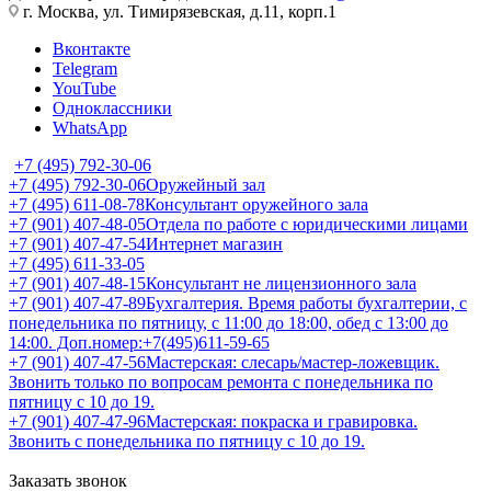
г. Москва, ул. Тимирязевская, д.11, корп.1
Вконтакте
Telegram
YouTube
Одноклассники
WhatsApp
+7 (495) 792-30-06
+7 (495) 792-30-06
Оружейный зал
+7 (495) 611-08-78
Консультант оружейного зала
+7 (901) 407-48-05
Отдела по работе с юридическими лицами
+7 (901) 407-47-54
Интернет магазин
+7 (495) 611-33-05
+7 (901) 407-48-15
Консультант не лицензионного зала
+7 (901) 407-47-89
Бухгалтерия. Время работы бухгалтерии, с
понедельника по пятницу, с 11:00 до 18:00, обед с 13:00 до
14:00. Доп.номер:+7(495)611-59-65
+7 (901) 407-47-56
Мастерская: слесарь/мастер-ложевщик.
Звонить только по вопросам ремонта с понедельника по
пятницу с 10 до 19.
+7 (901) 407-47-96
Мастерская: покраска и гравировка.
Звонить с понедельника по пятницу с 10 до 19.
Заказать звонок