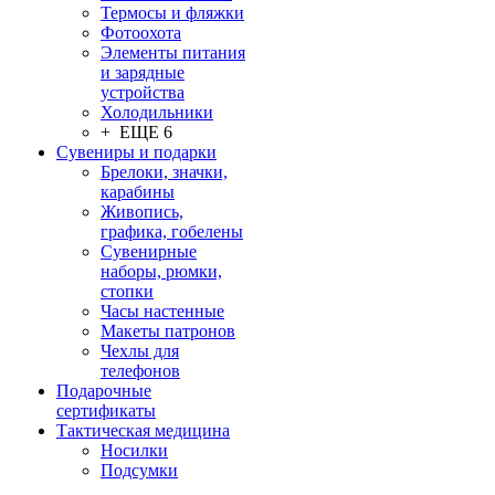
Термосы и фляжки
Фотоохота
Элементы питания
и зарядные
устройства
Холодильники
+ ЕЩЕ 6
Сувениры и подарки
Брелоки, значки,
карабины
Живопись,
графика, гобелены
Сувенирные
наборы, рюмки,
стопки
Часы настенные
Макеты патронов
Чехлы для
телефонов
Подарочные
сертификаты
Тактическая медицина
Носилки
Подсумки