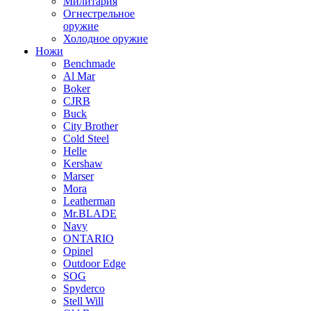
Милитария
Огнестрельное
оружие
Холодное оружие
Ножи
Benchmade
Al Mar
Boker
CJRB
Buck
City Brother
Cold Steel
Helle
Kershaw
Marser
Mora
Leatherman
Mr.BLADE
Navy
ONTARIO
Opinel
Outdoor Edge
SOG
Spyderco
Stell Will