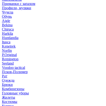
Приманки с запахом
Профили, муляжи
Чучела
Обувь
Aigle
Bekina
Chiruсa
Harkila
Huntlandia
Itasca
Kenetrek
Norfin
P.Original
Remington
Seeland
Voodoo tactical
Псков-Полимер
Рат
Одежда
Брюки
Комбинезоны
Головные уборы
Жилеты
Костюмы
Куртки