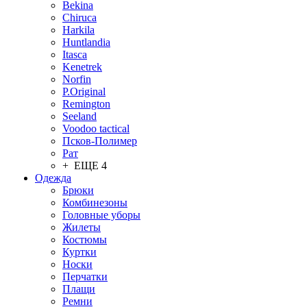
Bekina
Chiruсa
Harkila
Huntlandia
Itasca
Kenetrek
Norfin
P.Original
Remington
Seeland
Voodoo tactical
Псков-Полимер
Рат
+ ЕЩЕ 4
Одежда
Брюки
Комбинезоны
Головные уборы
Жилеты
Костюмы
Куртки
Носки
Перчатки
Плащи
Ремни