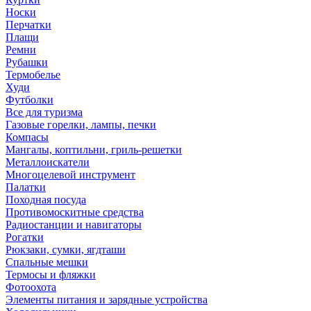
Носки
Перчатки
Плащи
Ремни
Рубашки
Термобелье
Худи
Футболки
Все для туризма
Газовые горелки, лампы, печки
Компасы
Мангалы, коптильни, гриль-решетки
Металлоискатели
Многоцелевой инструмент
Палатки
Походная посуда
Противомоскитные средства
Радиостанции и навигаторы
Рогатки
Рюкзаки, сумки, ягдташи
Спальные мешки
Термосы и фляжки
Фотоохота
Элементы питания и зарядные устройства