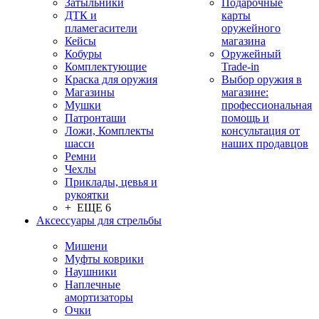
Затыльники
Подарочные
ДТК и
карты
пламегасители
оружейного
Кейсы
магазина
Кобуры
Оружейный
Комплектующие
Trade-in
Краска для оружия
Выбор оружия в
Магазины
магазине:
Мушки
профессиональная
Патронташи
помощь и
Ложи, Комплекты
консультация от
шасси
наших продавцов
Ремни
Чехлы
Приклады, цевья и
рукоятки
+ ЕЩЕ 6
Аксессуары для стрельбы
Мишени
Муфты коврики
Наушники
Наплечные
амортизаторы
Очки