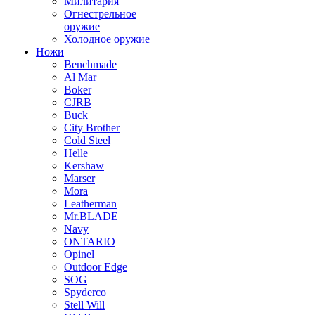
Милитария
Огнестрельное
оружие
Холодное оружие
Ножи
Benchmade
Al Mar
Boker
CJRB
Buck
City Brother
Cold Steel
Helle
Kershaw
Marser
Mora
Leatherman
Mr.BLADE
Navy
ONTARIO
Opinel
Outdoor Edge
SOG
Spyderco
Stell Will