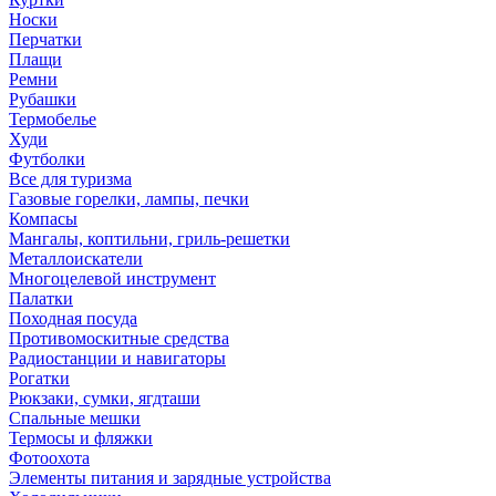
Носки
Перчатки
Плащи
Ремни
Рубашки
Термобелье
Худи
Футболки
Все для туризма
Газовые горелки, лампы, печки
Компасы
Мангалы, коптильни, гриль-решетки
Металлоискатели
Многоцелевой инструмент
Палатки
Походная посуда
Противомоскитные средства
Радиостанции и навигаторы
Рогатки
Рюкзаки, сумки, ягдташи
Спальные мешки
Термосы и фляжки
Фотоохота
Элементы питания и зарядные устройства