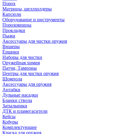
Порох
Матрицы, шеллхолдеры
Капсюли
Оборудование и инструменты
Пороховницы
Прокладки
Пыжи
Аксессуары для чистки оружия
Вишеры
Ёршики
Наборы для чистки
Оружейная химия
Патчи, Тампоны
Центры для чистки оружия
Шомпола
Аксессуары для оружия
Антабки
Дульные насадки
Бланки ствола
Затыльники
ДТК и пламегасители
Кейсы
Кобуры
Комплектующие
Краска для оружия