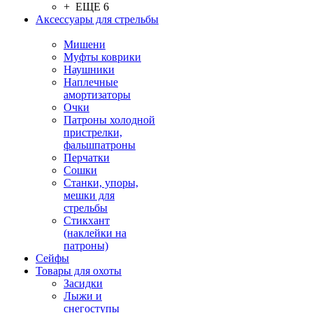
+ ЕЩЕ 6
Аксессуары для стрельбы
Мишени
Муфты коврики
Наушники
Наплечные
амортизаторы
Очки
Патроны холодной
пристрелки,
фальшпатроны
Перчатки
Сошки
Станки, упоры,
мешки для
стрельбы
Стикхант
(наклейки на
патроны)
Сейфы
Товары для охоты
Засидки
Лыжи и
снегоступы