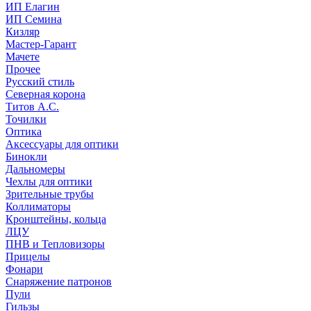
ИП Елагин
ИП Семина
Кизляр
Мастер-Гарант
Мачете
Прочее
Русский стиль
Северная корона
Титов А.С.
Точилки
Оптика
Аксессуары для оптики
Бинокли
Дальномеры
Чехлы для оптики
Зрительные трубы
Коллиматоры
Кронштейны, кольца
ЛЦУ
ПНВ и Тепловизоры
Прицелы
Фонари
Снаряжение патронов
Пули
Гильзы