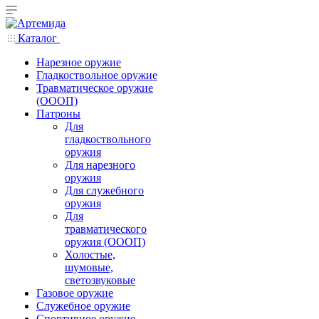
Каталог
Нарезное оружие
Гладкоствольное оружие
Травматическое оружие
(ОООП)
Патроны
Для
гладкоствольного
оружия
Для нарезного
оружия
Для служебного
оружия
Для
травматического
оружия (ОООП)
Холостые,
шумовые,
светозвуковые
Газовое оружие
Служебное оружие
Спортивное оружие