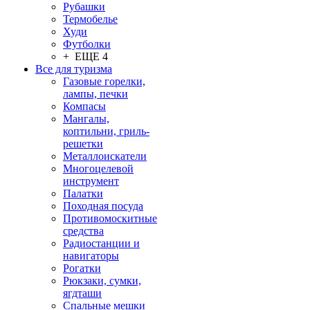
Рубашки
Термобелье
Худи
Футболки
+ ЕЩЕ 4
Все для туризма
Газовые горелки,
лампы, печки
Компасы
Мангалы,
коптильни, гриль-
решетки
Металлоискатели
Многоцелевой
инструмент
Палатки
Походная посуда
Противомоскитные
средства
Радиостанции и
навигаторы
Рогатки
Рюкзаки, сумки,
ягдташи
Спальные мешки