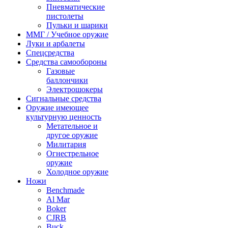
Пневматические
пистолеты
Пульки и шарики
ММГ / Учебное оружие
Луки и арбалеты
Спецсредства
Средства самообороны
Газовые
баллончики
Электрошокеры
Сигнальные средства
Оружие имеющее
культурную ценность
Метательное и
другое оружие
Милитария
Огнестрельное
оружие
Холодное оружие
Ножи
Benchmade
Al Mar
Boker
CJRB
Buck