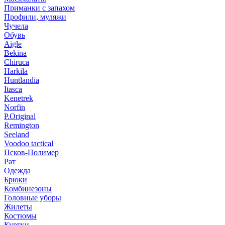
Приманки с запахом
Профили, муляжи
Чучела
Обувь
Aigle
Bekina
Chiruсa
Harkila
Huntlandia
Itasca
Kenetrek
Norfin
P.Original
Remington
Seeland
Voodoo tactical
Псков-Полимер
Рат
Одежда
Брюки
Комбинезоны
Головные уборы
Жилеты
Костюмы
Куртки