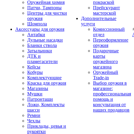
Оружейная химия
покраской
Патчи, Тампоны
Прейскурант
Центры для чистки
мастерской
оружия
Дополнительные
Шомпола
услуги
Аксессуары для оружия
Комиссионный
Антабки
отдел
Дульные насадки
Переоформление
Бланки ствола
оружия
Затыльники
Подарочные
ДТК и
карты
пламегасители
оружейного
Кейсы
магазина
Кобуры
Оружейный
Комплектующие
Trade-in
Краска для оружия
Выбор оружия в
Магазины
магазине:
Мушки
профессиональная
Патронташи
помощь и
Ложи, Комплекты
консультация от
шасси
наших продавцов
Ремни
Чехлы
Приклады, цевья и
рукоятки