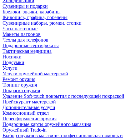
Холодильники
Сувениры и подарки
Брелоки, значки, карабины
Живопись, графика, гобелены
Сувенирные наборы, рюмки, стопки
Часы настенные
Макеты патронов
Чехлы для телефонов
Подарочные сертификаты
Тактическая медицина
Носилки
Подсумки
Услуги
Услуги оружейной мастерской
Ремонт оружия
Тюнинг оружия
Покраска оружия
Удаление Soft-touch покрытия с последующей покраской
Прейскурант мастерской
Дополнительные услуги
Комиссионный отдел
Переоформление оружия
Подарочные карты оружейного магазина
Оружейный Trade-in
Выбор оружия в магазине: профессиональная помощь и