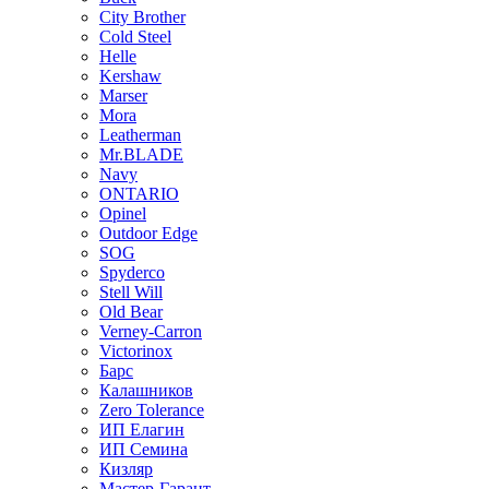
City Brother
Cold Steel
Helle
Kershaw
Marser
Mora
Leatherman
Mr.BLADE
Navy
ONTARIO
Opinel
Outdoor Edge
SOG
Spyderco
Stell Will
Old Bear
Verney-Carron
Victorinox
Барс
Калашников
Zero Tolerance
ИП Елагин
ИП Семина
Кизляр
Мастер-Гарант