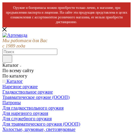
Оружие и боеприпасы можно приобрести только лично, в магазине, при
предъявлении паспорта и лицензии. На сайте эта продукция представлена в целях
ознакомления с ассортиментом розничного магазина, ее нельзя приобрести
дистанционно.
Мы работаем для Вас
с 1989 года
Каталог
По всему сайту
По каталогу
Каталог
Нарезное оружие
Гладкоствольное оружие
Травматическое оружие (ОООП)
Патроны
Для гладкоствольного оружия
Для нарезного оружия
Для служебного оружия
Для травматического оружия (ОООП)
Холостые, шумовые, светозвуковые