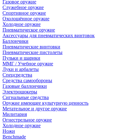
Газовое оружие
Служебное оружие
Спортивное оружие
Охолощённое оружие
Холодное оружие
Пневматическое оружие
Аксессуары для пневматических винтовок
Баллончики
Пневматические винтовки
Пневматические пистолеты
Пульки и шарики
ММГ / Учебное оружие
Луки и арбалеты
Спецсредства
Средства самообороны
Газовые баллончики
Электрошокеры
Сигнальные средства
Оружие имеющее культурную ценность
Метательное и другое оружие
Милитария
Огнестрельное оружие
Холодное оружие
Ножи
Benchmade