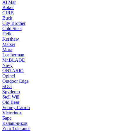
Al Mar
Boker
CJRB
Buck
City Brother
Cold Steel
Helle
Kershaw
Marser
Mora
Leatherman
Mr.BLADE
Navy
ONTARIO
Opinel
Outdoor Edge
SOG
Spyderco
Stell Will
Old Bear
Verney-Carron
Victorinox
Барс
Калашников
Zero Tolerance