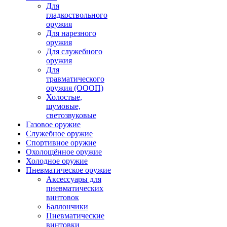
Для
гладкоствольного
оружия
Для нарезного
оружия
Для служебного
оружия
Для
травматического
оружия (ОООП)
Холостые,
шумовые,
светозвуковые
Газовое оружие
Служебное оружие
Спортивное оружие
Охолощённое оружие
Холодное оружие
Пневматическое оружие
Аксессуары для
пневматических
винтовок
Баллончики
Пневматические
винтовки