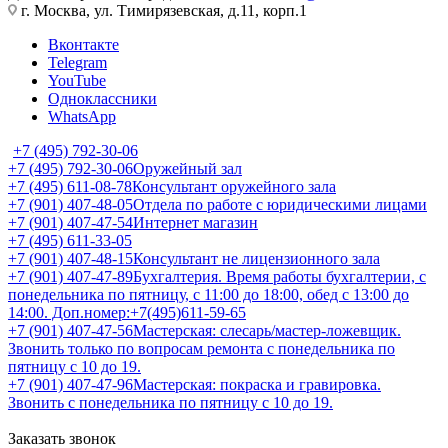
г. Москва, ул. Тимирязевская, д.11, корп.1
Вконтакте
Telegram
YouTube
Одноклассники
WhatsApp
+7 (495) 792-30-06
+7 (495) 792-30-06
Оружейный зал
+7 (495) 611-08-78
Консультант оружейного зала
+7 (901) 407-48-05
Отдела по работе с юридическими лицами
+7 (901) 407-47-54
Интернет магазин
+7 (495) 611-33-05
+7 (901) 407-48-15
Консультант не лицензионного зала
+7 (901) 407-47-89
Бухгалтерия. Время работы бухгалтерии, с
понедельника по пятницу, с 11:00 до 18:00, обед с 13:00 до
14:00. Доп.номер:+7(495)611-59-65
+7 (901) 407-47-56
Мастерская: слесарь/мастер-ложевщик.
Звонить только по вопросам ремонта с понедельника по
пятницу с 10 до 19.
+7 (901) 407-47-96
Мастерская: покраска и гравировка.
Звонить с понедельника по пятницу с 10 до 19.
Заказать звонок