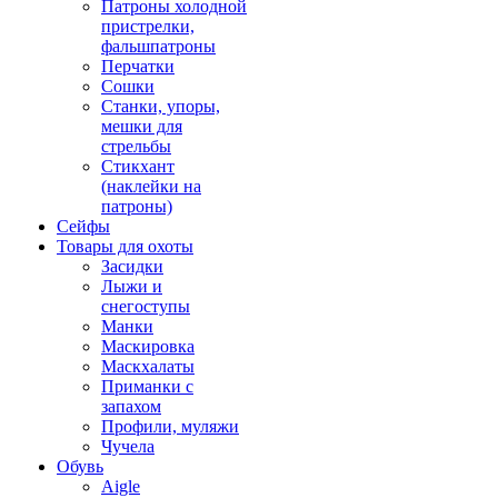
Патроны холодной
пристрелки,
фальшпатроны
Перчатки
Сошки
Станки, упоры,
мешки для
стрельбы
Стикхант
(наклейки на
патроны)
Сейфы
Товары для охоты
Засидки
Лыжи и
снегоступы
Манки
Маскировка
Маскхалаты
Приманки с
запахом
Профили, муляжи
Чучела
Обувь
Aigle