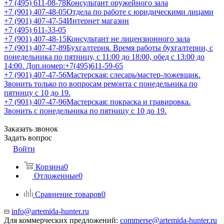
+7 (495) 611-08-78
Консультант оружейного зала
+7 (901) 407-48-05
Отдела по работе с юридическими лицами
+7 (901) 407-47-54
Интернет магазин
+7 (495) 611-33-05
+7 (901) 407-48-15
Консультант не лицензионного зала
+7 (901) 407-47-89
Бухгалтерия. Время работы бухгалтерии, с
понедельника по пятницу, с 11:00 до 18:00, обед с 13:00 до
14:00. Доп.номер:+7(495)611-59-65
+7 (901) 407-47-56
Мастерская: слесарь/мастер-ложевщик.
Звонить только по вопросам ремонта с понедельника по
пятницу с 10 до 19.
+7 (901) 407-47-96
Мастерская: покраска и гравировка.
Звонить с понедельника по пятницу с 10 до 19.
Заказать звонок
Задать вопрос
Войти
Корзина
0
Отложенные
0
Сравнение товаров
0
info@artemida-hunter.ru
Для коммерческих предложений:
commerse@artemida-hunter.ru