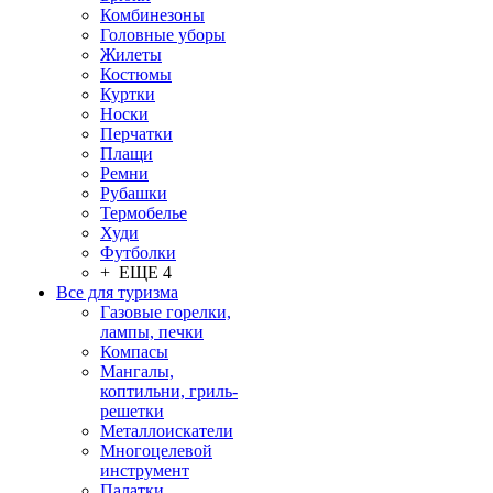
Комбинезоны
Головные уборы
Жилеты
Костюмы
Куртки
Носки
Перчатки
Плащи
Ремни
Рубашки
Термобелье
Худи
Футболки
+ ЕЩЕ 4
Все для туризма
Газовые горелки,
лампы, печки
Компасы
Мангалы,
коптильни, гриль-
решетки
Металлоискатели
Многоцелевой
инструмент
Палатки