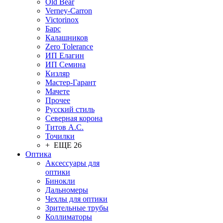
Old Bear
Verney-Carron
Victorinox
Барс
Калашников
Zero Tolerance
ИП Елагин
ИП Семина
Кизляр
Мастер-Гарант
Мачете
Прочее
Русский стиль
Северная корона
Титов А.С.
Точилки
+ ЕЩЕ 26
Оптика
Аксессуары для
оптики
Бинокли
Дальномеры
Чехлы для оптики
Зрительные трубы
Коллиматоры