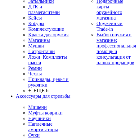
Затыльники
Подарочные
ДТК и
карты
пламегасители
оружейного
Кейсы
магазина
Кобуры
Оружейный
Комплектующие
Trade-in
Краска для оружия
Выбор оружия в
Магазины
магазине:
Мушки
профессиональная
Патронташи
помощь и
Ложи, Комплекты
консультация от
шасси
наших продавцов
Ремни
Чехлы
Приклады, цевья и
рукоятки
+ ЕЩЕ 6
Аксессуары для стрельбы
Мишени
Муфты коврики
Наушники
Наплечные
амортизаторы
Очки