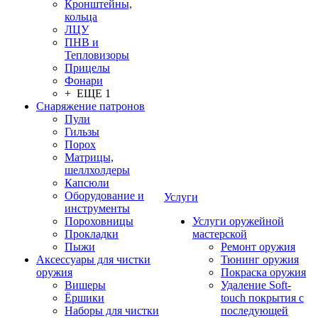
Кронштейны,
кольца
ЛЦУ
ПНВ и
Тепловизоры
Прицелы
Фонари
+ ЕЩЕ 1
Снаряжение патронов
Пули
Гильзы
Порох
Матрицы,
шеллхолдеры
Капсюли
Оборудование и
Услуги
инструменты
Пороховницы
Услуги оружейной
Прокладки
мастерской
Пыжи
Ремонт оружия
Аксессуары для чистки
Тюнинг оружия
оружия
Покраска оружия
Вишеры
Удаление Soft-
Ёршики
touch покрытия с
Наборы для чистки
последующей