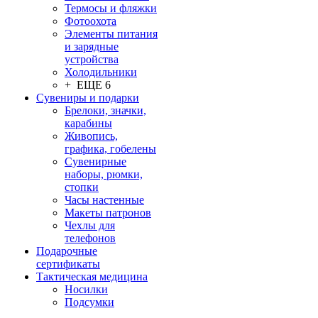
Термосы и фляжки
Фотоохота
Элементы питания
и зарядные
устройства
Холодильники
+ ЕЩЕ 6
Сувениры и подарки
Брелоки, значки,
карабины
Живопись,
графика, гобелены
Сувенирные
наборы, рюмки,
стопки
Часы настенные
Макеты патронов
Чехлы для
телефонов
Подарочные
сертификаты
Тактическая медицина
Носилки
Подсумки