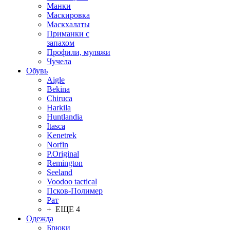
Манки
Маскировка
Маскхалаты
Приманки с
запахом
Профили, муляжи
Чучела
Обувь
Aigle
Bekina
Chiruсa
Harkila
Huntlandia
Itasca
Kenetrek
Norfin
P.Original
Remington
Seeland
Voodoo tactical
Псков-Полимер
Рат
+ ЕЩЕ 4
Одежда
Брюки