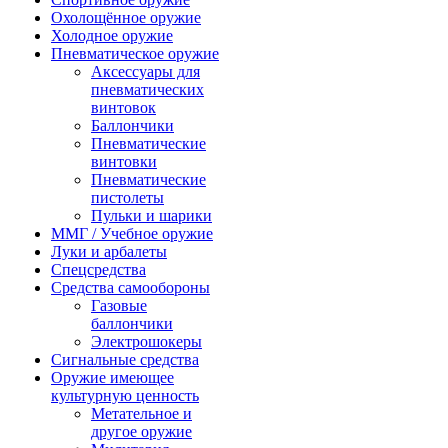
Охолощённое оружие
Холодное оружие
Пневматическое оружие
Аксессуары для
пневматических
винтовок
Баллончики
Пневматические
винтовки
Пневматические
пистолеты
Пульки и шарики
ММГ / Учебное оружие
Луки и арбалеты
Спецсредства
Средства самообороны
Газовые
баллончики
Электрошокеры
Сигнальные средства
Оружие имеющее
культурную ценность
Метательное и
другое оружие