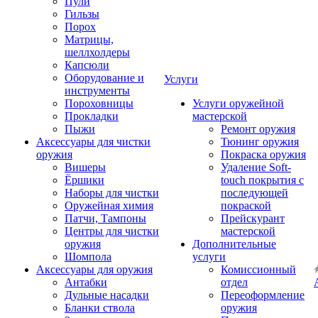
Пули
Гильзы
Порох
Матрицы,
шеллхолдеры
Капсюли
Оборудование и
Услуги
инструменты
Пороховницы
Услуги оружейной
Прокладки
мастерской
Пыжи
Ремонт оружия
Аксессуары для чистки
Тюнинг оружия
оружия
Покраска оружия
Вишеры
Удаление Soft-
Ёршики
touch покрытия с
Наборы для чистки
последующей
Оружейная химия
покраской
Патчи, Тампоны
Прейскурант
Центры для чистки
мастерской
оружия
Дополнительные
Шомпола
услуги
Аксессуары для оружия
Комиссионный
Антабки
отдел
Дульные насадки
Переоформление
Бланки ствола
оружия