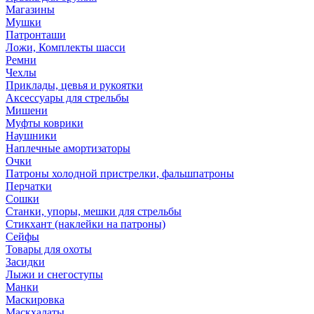
Магазины
Мушки
Патронташи
Ложи, Комплекты шасси
Ремни
Чехлы
Приклады, цевья и рукоятки
Аксессуары для стрельбы
Мишени
Муфты коврики
Наушники
Наплечные амортизаторы
Очки
Патроны холодной пристрелки, фальшпатроны
Перчатки
Сошки
Станки, упоры, мешки для стрельбы
Стикхант (наклейки на патроны)
Сейфы
Товары для охоты
Засидки
Лыжи и снегоступы
Манки
Маскировка
Маскхалаты