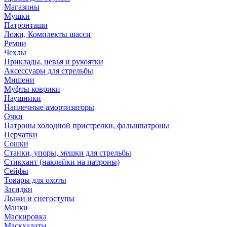
Магазины
Мушки
Патронташи
Ложи, Комплекты шасси
Ремни
Чехлы
Приклады, цевья и рукоятки
Аксессуары для стрельбы
Мишени
Муфты коврики
Наушники
Наплечные амортизаторы
Очки
Патроны холодной пристрелки, фальшпатроны
Перчатки
Сошки
Станки, упоры, мешки для стрельбы
Стикхант (наклейки на патроны)
Сейфы
Товары для охоты
Засидки
Лыжи и снегоступы
Манки
Маскировка
Маскхалаты