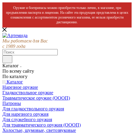
Оружие и боеприпасы можно приобрести только лично, в магазине, при
предъявлении паспорта и лицензии. На сайте эта продукция представлена в целях
ознакомления с ассортиментом розничного магазина, ее нельзя приобрести
дистанционно.
Мы работаем для Вас
с 1989 года
Каталог
По всему сайту
По каталогу
Каталог
Нарезное оружие
Гладкоствольное оружие
Травматическое оружие (ОООП)
Патроны
Для гладкоствольного оружия
Для нарезного оружия
Для служебного оружия
Для травматического оружия (ОООП)
Холостые, шумовые, светозвуковые