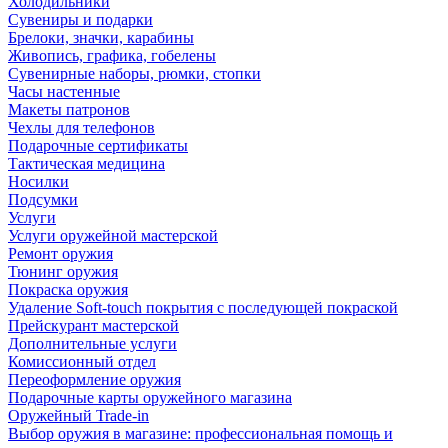
Холодильники
Сувениры и подарки
Брелоки, значки, карабины
Живопись, графика, гобелены
Сувенирные наборы, рюмки, стопки
Часы настенные
Макеты патронов
Чехлы для телефонов
Подарочные сертификаты
Тактическая медицина
Носилки
Подсумки
Услуги
Услуги оружейной мастерской
Ремонт оружия
Тюнинг оружия
Покраска оружия
Удаление Soft-touch покрытия с последующей покраской
Прейскурант мастерской
Дополнительные услуги
Комиссионный отдел
Переоформление оружия
Подарочные карты оружейного магазина
Оружейный Trade-in
Выбор оружия в магазине: профессиональная помощь и