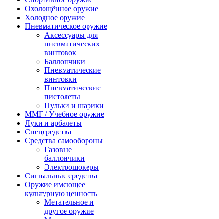
Охолощённое оружие
Холодное оружие
Пневматическое оружие
Аксессуары для
пневматических
винтовок
Баллончики
Пневматические
винтовки
Пневматические
пистолеты
Пульки и шарики
ММГ / Учебное оружие
Луки и арбалеты
Спецсредства
Средства самообороны
Газовые
баллончики
Электрошокеры
Сигнальные средства
Оружие имеющее
культурную ценность
Метательное и
другое оружие