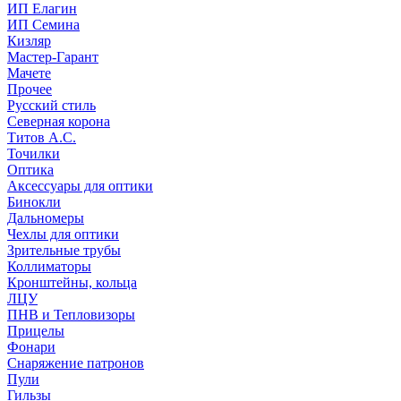
ИП Елагин
ИП Семина
Кизляр
Мастер-Гарант
Мачете
Прочее
Русский стиль
Северная корона
Титов А.С.
Точилки
Оптика
Аксессуары для оптики
Бинокли
Дальномеры
Чехлы для оптики
Зрительные трубы
Коллиматоры
Кронштейны, кольца
ЛЦУ
ПНВ и Тепловизоры
Прицелы
Фонари
Снаряжение патронов
Пули
Гильзы