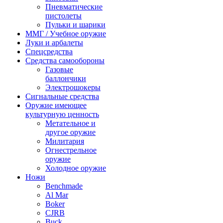
Пневматические
пистолеты
Пульки и шарики
ММГ / Учебное оружие
Луки и арбалеты
Спецсредства
Средства самообороны
Газовые
баллончики
Электрошокеры
Сигнальные средства
Оружие имеющее
культурную ценность
Метательное и
другое оружие
Милитария
Огнестрельное
оружие
Холодное оружие
Ножи
Benchmade
Al Mar
Boker
CJRB
Buck