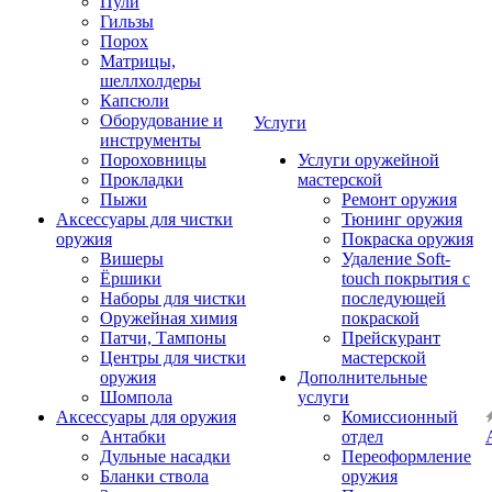
Пули
Гильзы
Порох
Матрицы,
шеллхолдеры
Капсюли
Оборудование и
Услуги
инструменты
Пороховницы
Услуги оружейной
Прокладки
мастерской
Пыжи
Ремонт оружия
Аксессуары для чистки
Тюнинг оружия
оружия
Покраска оружия
Вишеры
Удаление Soft-
Ёршики
touch покрытия с
Наборы для чистки
последующей
Оружейная химия
покраской
Патчи, Тампоны
Прейскурант
Центры для чистки
мастерской
оружия
Дополнительные
Шомпола
услуги
Аксессуары для оружия
Комиссионный
Антабки
отдел
Дульные насадки
Переоформление
Бланки ствола
оружия