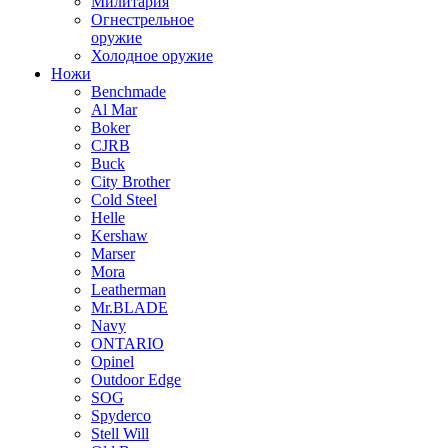
Милитария
Огнестрельное
оружие
Холодное оружие
Ножи
Benchmade
Al Mar
Boker
CJRB
Buck
City Brother
Cold Steel
Helle
Kershaw
Marser
Mora
Leatherman
Mr.BLADE
Navy
ONTARIO
Opinel
Outdoor Edge
SOG
Spyderco
Stell Will