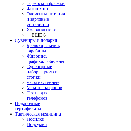
Термосы и фляжки
Фотоохота
Элементы питания
и зарядные
устройства
Холодильники
+ ЕЩЕ 6
Сувениры и подарки
Брелоки, значки,
карабины
Живопись,
графика, гобелены
Сувенирные
наборы, рюмки,
стопки
Часы настенные
Макеты патронов
Чехлы для
телефонов
Подарочные
сертификаты
Тактическая медицина
Носилки
Подсумки