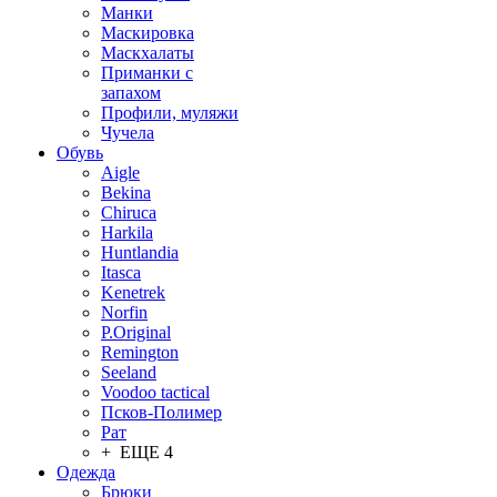
Манки
Маскировка
Маскхалаты
Приманки с
запахом
Профили, муляжи
Чучела
Обувь
Aigle
Bekina
Chiruсa
Harkila
Huntlandia
Itasca
Kenetrek
Norfin
P.Original
Remington
Seeland
Voodoo tactical
Псков-Полимер
Рат
+ ЕЩЕ 4
Одежда
Брюки