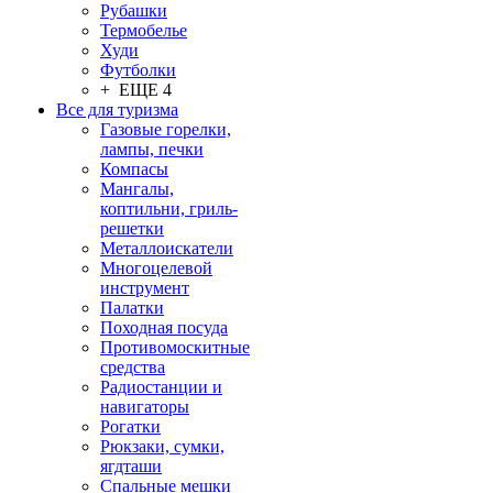
Рубашки
Термобелье
Худи
Футболки
+ ЕЩЕ 4
Все для туризма
Газовые горелки,
лампы, печки
Компасы
Мангалы,
коптильни, гриль-
решетки
Металлоискатели
Многоцелевой
инструмент
Палатки
Походная посуда
Противомоскитные
средства
Радиостанции и
навигаторы
Рогатки
Рюкзаки, сумки,
ягдташи
Спальные мешки