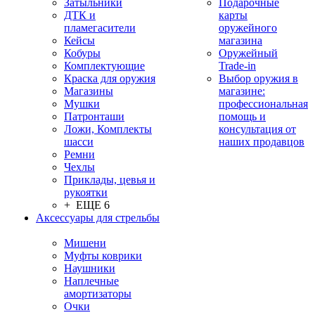
Затыльники
Подарочные
ДТК и
карты
пламегасители
оружейного
Кейсы
магазина
Кобуры
Оружейный
Комплектующие
Trade-in
Краска для оружия
Выбор оружия в
Магазины
магазине:
Мушки
профессиональная
Патронташи
помощь и
Ложи, Комплекты
консультация от
шасси
наших продавцов
Ремни
Чехлы
Приклады, цевья и
рукоятки
+ ЕЩЕ 6
Аксессуары для стрельбы
Мишени
Муфты коврики
Наушники
Наплечные
амортизаторы
Очки