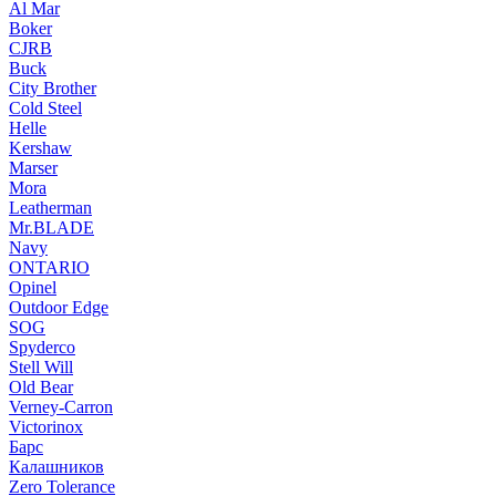
Al Mar
Boker
CJRB
Buck
City Brother
Cold Steel
Helle
Kershaw
Marser
Mora
Leatherman
Mr.BLADE
Navy
ONTARIO
Opinel
Outdoor Edge
SOG
Spyderco
Stell Will
Old Bear
Verney-Carron
Victorinox
Барс
Калашников
Zero Tolerance