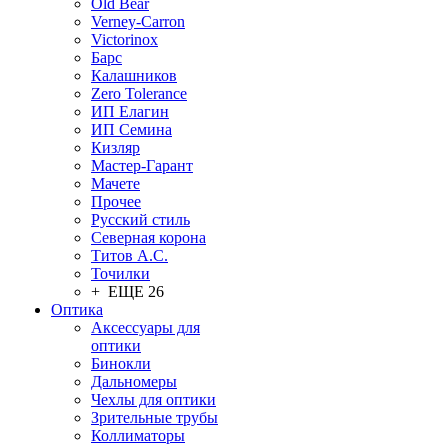
Old Bear
Verney-Carron
Victorinox
Барс
Калашников
Zero Tolerance
ИП Елагин
ИП Семина
Кизляр
Мастер-Гарант
Мачете
Прочее
Русский стиль
Северная корона
Титов А.С.
Точилки
+ ЕЩЕ 26
Оптика
Аксессуары для
оптики
Бинокли
Дальномеры
Чехлы для оптики
Зрительные трубы
Коллиматоры