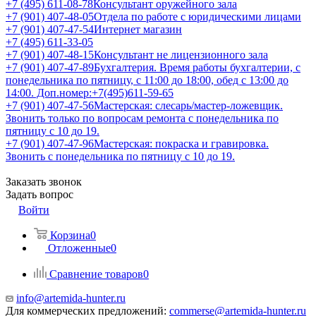
+7 (495) 611-08-78
Консультант оружейного зала
+7 (901) 407-48-05
Отдела по работе с юридическими лицами
+7 (901) 407-47-54
Интернет магазин
+7 (495) 611-33-05
+7 (901) 407-48-15
Консультант не лицензионного зала
+7 (901) 407-47-89
Бухгалтерия. Время работы бухгалтерии, с
понедельника по пятницу, с 11:00 до 18:00, обед с 13:00 до
14:00. Доп.номер:+7(495)611-59-65
+7 (901) 407-47-56
Мастерская: слесарь/мастер-ложевщик.
Звонить только по вопросам ремонта с понедельника по
пятницу с 10 до 19.
+7 (901) 407-47-96
Мастерская: покраска и гравировка.
Звонить с понедельника по пятницу с 10 до 19.
Заказать звонок
Задать вопрос
Войти
Корзина
0
Отложенные
0
Сравнение товаров
0
info@artemida-hunter.ru
Для коммерческих предложений:
commerse@artemida-hunter.ru