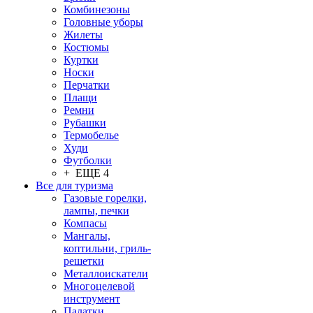
Комбинезоны
Головные уборы
Жилеты
Костюмы
Куртки
Носки
Перчатки
Плащи
Ремни
Рубашки
Термобелье
Худи
Футболки
+ ЕЩЕ 4
Все для туризма
Газовые горелки,
лампы, печки
Компасы
Мангалы,
коптильни, гриль-
решетки
Металлоискатели
Многоцелевой
инструмент
Палатки