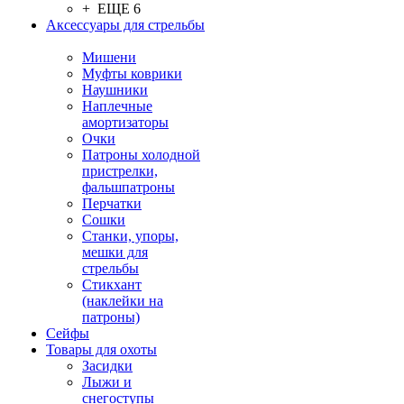
+ ЕЩЕ 6
Аксессуары для стрельбы
Мишени
Муфты коврики
Наушники
Наплечные
амортизаторы
Очки
Патроны холодной
пристрелки,
фальшпатроны
Перчатки
Сошки
Станки, упоры,
мешки для
стрельбы
Стикхант
(наклейки на
патроны)
Сейфы
Товары для охоты
Засидки
Лыжи и
снегоступы