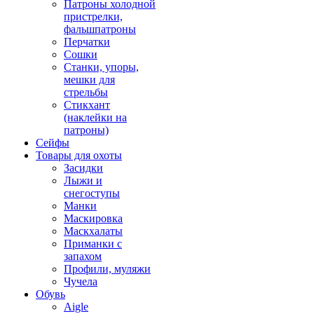
Патроны холодной
пристрелки,
фальшпатроны
Перчатки
Сошки
Станки, упоры,
мешки для
стрельбы
Стикхант
(наклейки на
патроны)
Сейфы
Товары для охоты
Засидки
Лыжи и
снегоступы
Манки
Маскировка
Маскхалаты
Приманки с
запахом
Профили, муляжи
Чучела
Обувь
Aigle