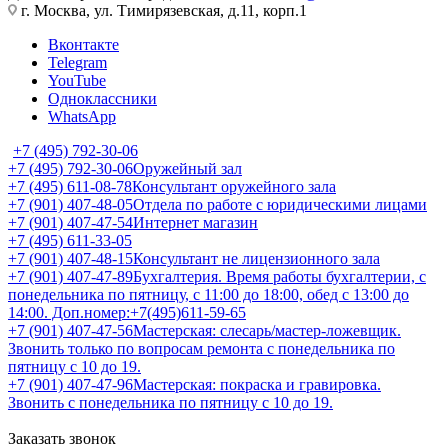
г. Москва, ул. Тимирязевская, д.11, корп.1
Вконтакте
Telegram
YouTube
Одноклассники
WhatsApp
+7 (495) 792-30-06
+7 (495) 792-30-06
Оружейный зал
+7 (495) 611-08-78
Консультант оружейного зала
+7 (901) 407-48-05
Отдела по работе с юридическими лицами
+7 (901) 407-47-54
Интернет магазин
+7 (495) 611-33-05
+7 (901) 407-48-15
Консультант не лицензионного зала
+7 (901) 407-47-89
Бухгалтерия. Время работы бухгалтерии, с
понедельника по пятницу, с 11:00 до 18:00, обед с 13:00 до
14:00. Доп.номер:+7(495)611-59-65
+7 (901) 407-47-56
Мастерская: слесарь/мастер-ложевщик.
Звонить только по вопросам ремонта с понедельника по
пятницу с 10 до 19.
+7 (901) 407-47-96
Мастерская: покраска и гравировка.
Звонить с понедельника по пятницу с 10 до 19.
Заказать звонок