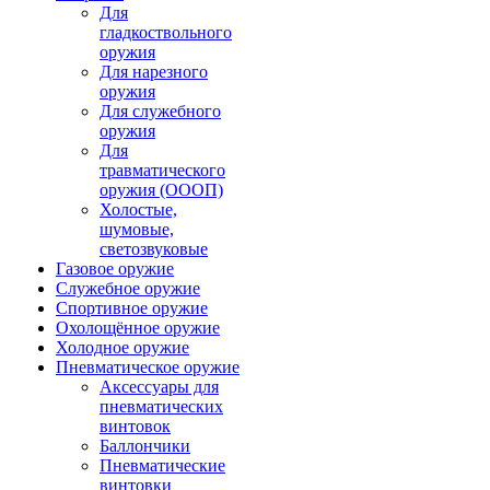
Для
гладкоствольного
оружия
Для нарезного
оружия
Для служебного
оружия
Для
травматического
оружия (ОООП)
Холостые,
шумовые,
светозвуковые
Газовое оружие
Служебное оружие
Спортивное оружие
Охолощённое оружие
Холодное оружие
Пневматическое оружие
Аксессуары для
пневматических
винтовок
Баллончики
Пневматические
винтовки