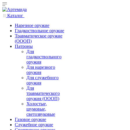
Каталог
Нарезное оружие
Гладкоствольное оружие
Травматическое оружие
(ОООП)
Патроны
Для
гладкоствольного
оружия
Для нарезного
оружия
Для служебного
оружия
Для
травматического
оружия (ОООП)
Холостые,
шумовые,
светозвуковые
Газовое оружие
Служебное оружие
Спортивное оружие