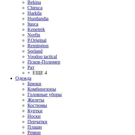
Bekina
Chiruсa
Harkila
Huntlandia
Itasca
Kenetrek
Norfin
P.Original
Remington
Seeland
Voodoo tactical
Псков-Полимер
Рат
+ ЕЩЕ 4
Одежда
Брюки
Комбинезоны
Головные уборы
Жилеты
Костюмы
Куртки
Носки
Перчатки
Плащи
Ремни