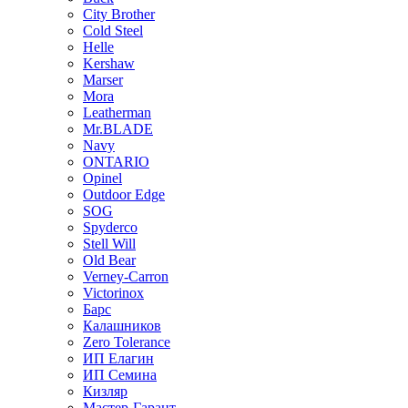
City Brother
Cold Steel
Helle
Kershaw
Marser
Mora
Leatherman
Mr.BLADE
Navy
ONTARIO
Opinel
Outdoor Edge
SOG
Spyderco
Stell Will
Old Bear
Verney-Carron
Victorinox
Барс
Калашников
Zero Tolerance
ИП Елагин
ИП Семина
Кизляр
Мастер-Гарант