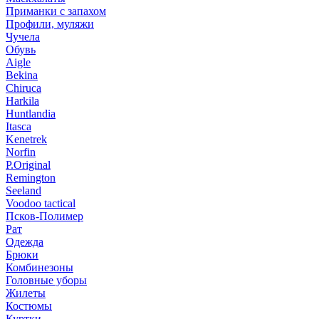
Приманки с запахом
Профили, муляжи
Чучела
Обувь
Aigle
Bekina
Chiruсa
Harkila
Huntlandia
Itasca
Kenetrek
Norfin
P.Original
Remington
Seeland
Voodoo tactical
Псков-Полимер
Рат
Одежда
Брюки
Комбинезоны
Головные уборы
Жилеты
Костюмы
Куртки