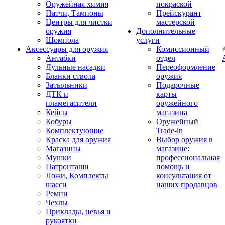
Оружейная химия
покраской
Патчи, Тампоны
Прейскурант
Центры для чистки
мастерской
оружия
Дополнительные
Шомпола
услуги
Аксессуары для оружия
Комиссионный
Антабки
отдел
Дульные насадки
Переоформление
Бланки ствола
оружия
Затыльники
Подарочные
ДТК и
карты
пламегасители
оружейного
Кейсы
магазина
Кобуры
Оружейный
Комплектующие
Trade-in
Краска для оружия
Выбор оружия в
Магазины
магазине:
Мушки
профессиональная
Патронташи
помощь и
Ложи, Комплекты
консультация от
шасси
наших продавцов
Ремни
Чехлы
Приклады, цевья и
рукоятки