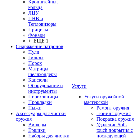
Кронштейны,
кольца
ЛЦУ
ПНВ и
Тепловизоры
Прицелы
Фонари
+ ЕЩЕ 1
Снаряжение патронов
Пули
Гильзы
Порох
Матрицы,
шеллхолдеры
Капсюли
Оборудование и
Услуги
инструменты
Пороховницы
Услуги оружейной
Прокладки
мастерской
Пыжи
Ремонт оружия
Аксессуары для чистки
Тюнинг оружия
оружия
Покраска оружия
Вишеры
Удаление Soft-
Ёршики
touch покрытия с
Наборы для чистки
последующей