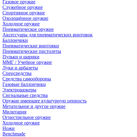
Газовое оружие
Служебное оружие
Спортивное оружие
Охолощённое оружие
Холодное оружие
Пневматическое оружие
Аксессуары для пневматических винтовок
Баллончики
Пневматические винтовки
Пневматические пистолеты
Пульки и шарики
ММГ / Учебное оружие
Луки и арбалеты
Спецсредства
Средства самообороны
Газовые баллончики
Электрошокеры
Сигнальные средства
Оружие имеющее культурную ценность
Метательное и другое оружие
Милитария
Огнестрельное оружие
Холодное оружие
Ножи
Benchmade