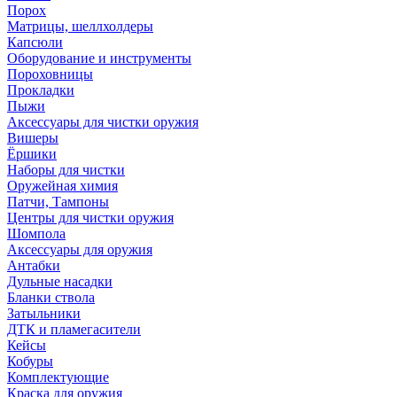
Порох
Матрицы, шеллхолдеры
Капсюли
Оборудование и инструменты
Пороховницы
Прокладки
Пыжи
Аксессуары для чистки оружия
Вишеры
Ёршики
Наборы для чистки
Оружейная химия
Патчи, Тампоны
Центры для чистки оружия
Шомпола
Аксессуары для оружия
Антабки
Дульные насадки
Бланки ствола
Затыльники
ДТК и пламегасители
Кейсы
Кобуры
Комплектующие
Краска для оружия