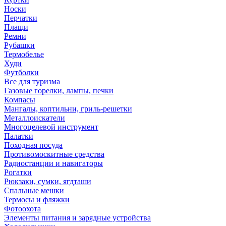
Носки
Перчатки
Плащи
Ремни
Рубашки
Термобелье
Худи
Футболки
Все для туризма
Газовые горелки, лампы, печки
Компасы
Мангалы, коптильни, гриль-решетки
Металлоискатели
Многоцелевой инструмент
Палатки
Походная посуда
Противомоскитные средства
Радиостанции и навигаторы
Рогатки
Рюкзаки, сумки, ягдташи
Спальные мешки
Термосы и фляжки
Фотоохота
Элементы питания и зарядные устройства