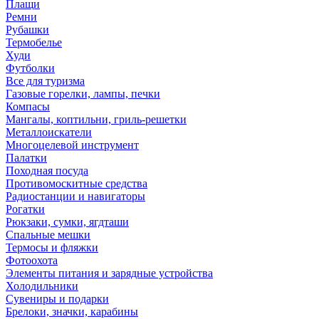
Плащи
Ремни
Рубашки
Термобелье
Худи
Футболки
Все для туризма
Газовые горелки, лампы, печки
Компасы
Мангалы, коптильни, гриль-решетки
Металлоискатели
Многоцелевой инструмент
Палатки
Походная посуда
Противомоскитные средства
Радиостанции и навигаторы
Рогатки
Рюкзаки, сумки, ягдташи
Спальные мешки
Термосы и фляжки
Фотоохота
Элементы питания и зарядные устройства
Холодильники
Сувениры и подарки
Брелоки, значки, карабины