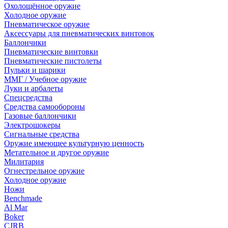
Охолощённое оружие
Холодное оружие
Пневматическое оружие
Аксессуары для пневматических винтовок
Баллончики
Пневматические винтовки
Пневматические пистолеты
Пульки и шарики
ММГ / Учебное оружие
Луки и арбалеты
Спецсредства
Средства самообороны
Газовые баллончики
Электрошокеры
Сигнальные средства
Оружие имеющее культурную ценность
Метательное и другое оружие
Милитария
Огнестрельное оружие
Холодное оружие
Ножи
Benchmade
Al Mar
Boker
CJRB