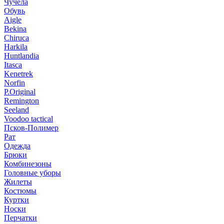
Чучела
Обувь
Aigle
Bekina
Chiruсa
Harkila
Huntlandia
Itasca
Kenetrek
Norfin
P.Original
Remington
Seeland
Voodoo tactical
Псков-Полимер
Рат
Одежда
Брюки
Комбинезоны
Головные уборы
Жилеты
Костюмы
Куртки
Носки
Перчатки