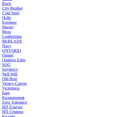
Buck
City Brother
Cold Steel
Helle
Kershaw
Marser
Mora
Leatherman
Mr.BLADE
Navy
ONTARIO
Opinel
Outdoor Edge
SOG
Spyderco
Stell Will
Old Bear
Verney-Carron
Victorinox
Барс
Калашников
Zero Tolerance
ИП Елагин
ИП Семина
Кизляр