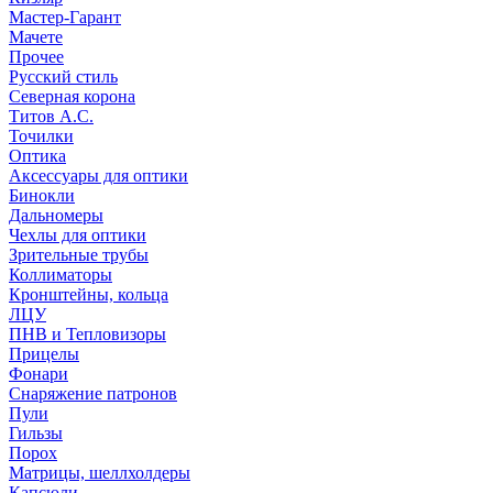
Мастер-Гарант
Мачете
Прочее
Русский стиль
Северная корона
Титов А.С.
Точилки
Оптика
Аксессуары для оптики
Бинокли
Дальномеры
Чехлы для оптики
Зрительные трубы
Коллиматоры
Кронштейны, кольца
ЛЦУ
ПНВ и Тепловизоры
Прицелы
Фонари
Снаряжение патронов
Пули
Гильзы
Порох
Матрицы, шеллхолдеры
Капсюли