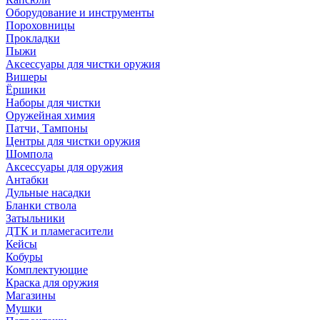
Оборудование и инструменты
Пороховницы
Прокладки
Пыжи
Аксессуары для чистки оружия
Вишеры
Ёршики
Наборы для чистки
Оружейная химия
Патчи, Тампоны
Центры для чистки оружия
Шомпола
Аксессуары для оружия
Антабки
Дульные насадки
Бланки ствола
Затыльники
ДТК и пламегасители
Кейсы
Кобуры
Комплектующие
Краска для оружия
Магазины
Мушки