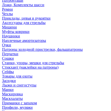
Патронташи
Ложи, Комплекты шасси
Ремни
Чехлы
Приклады, цевья и рукоятки
Аксессуары для стрельбы
Мишени
Муфты коврики
Наушники
Наплечные амортизаторы
Очки
Патроны холодной пристрелки, фальшпатроны
Перчатки
Сошки
Станки, упоры, мешки для стрельбы
Стикхант (наклейки на патроны)
Сейфы
Товары для охоты
Засидки
Лыжи и снегоступы
Манки
Маскировка
Маскхалаты
Приманки с запахом
Профили, муляжи