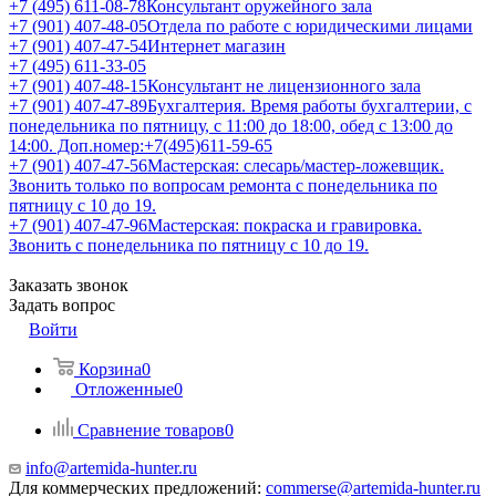
+7 (495) 611-08-78
Консультант оружейного зала
+7 (901) 407-48-05
Отдела по работе с юридическими лицами
+7 (901) 407-47-54
Интернет магазин
+7 (495) 611-33-05
+7 (901) 407-48-15
Консультант не лицензионного зала
+7 (901) 407-47-89
Бухгалтерия. Время работы бухгалтерии, с
понедельника по пятницу, с 11:00 до 18:00, обед с 13:00 до
14:00. Доп.номер:+7(495)611-59-65
+7 (901) 407-47-56
Мастерская: слесарь/мастер-ложевщик.
Звонить только по вопросам ремонта с понедельника по
пятницу с 10 до 19.
+7 (901) 407-47-96
Мастерская: покраска и гравировка.
Звонить с понедельника по пятницу с 10 до 19.
Заказать звонок
Задать вопрос
Войти
Корзина
0
Отложенные
0
Сравнение товаров
0
info@artemida-hunter.ru
Для коммерческих предложений:
commerse@artemida-hunter.ru