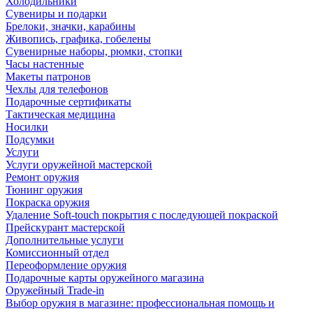
Холодильники
Сувениры и подарки
Брелоки, значки, карабины
Живопись, графика, гобелены
Сувенирные наборы, рюмки, стопки
Часы настенные
Макеты патронов
Чехлы для телефонов
Подарочные сертификаты
Тактическая медицина
Носилки
Подсумки
Услуги
Услуги оружейной мастерской
Ремонт оружия
Тюнинг оружия
Покраска оружия
Удаление Soft-touch покрытия с последующей покраской
Прейскурант мастерской
Дополнительные услуги
Комиссионный отдел
Переоформление оружия
Подарочные карты оружейного магазина
Оружейный Trade-in
Выбор оружия в магазине: профессиональная помощь и