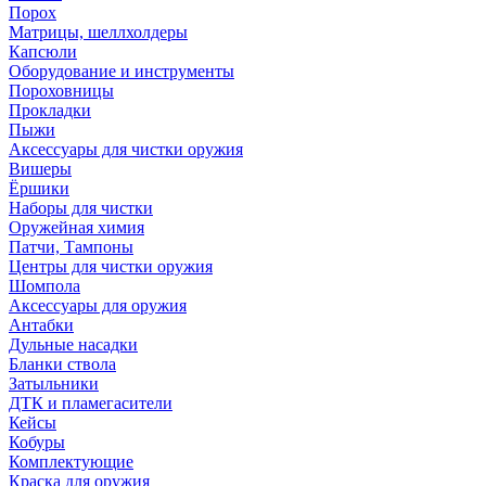
Порох
Матрицы, шеллхолдеры
Капсюли
Оборудование и инструменты
Пороховницы
Прокладки
Пыжи
Аксессуары для чистки оружия
Вишеры
Ёршики
Наборы для чистки
Оружейная химия
Патчи, Тампоны
Центры для чистки оружия
Шомпола
Аксессуары для оружия
Антабки
Дульные насадки
Бланки ствола
Затыльники
ДТК и пламегасители
Кейсы
Кобуры
Комплектующие
Краска для оружия