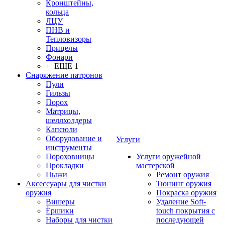
Кронштейны,
кольца
ЛЦУ
ПНВ и
Тепловизоры
Прицелы
Фонари
+ ЕЩЕ 1
Снаряжение патронов
Пули
Гильзы
Порох
Матрицы,
шеллхолдеры
Капсюли
Оборудование и
Услуги
инструменты
Пороховницы
Услуги оружейной
Прокладки
мастерской
Пыжи
Ремонт оружия
Аксессуары для чистки
Тюнинг оружия
оружия
Покраска оружия
Вишеры
Удаление Soft-
Ёршики
touch покрытия с
Наборы для чистки
последующей