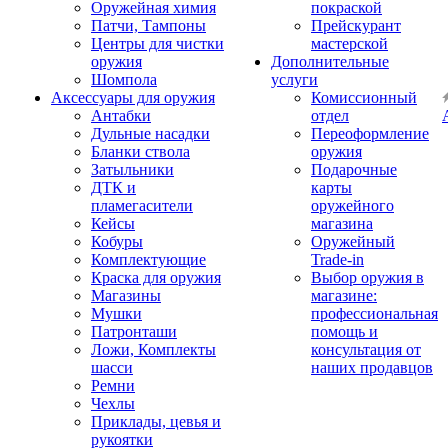
Оружейная химия
покраской
Патчи, Тампоны
Прейскурант
Центры для чистки
мастерской
оружия
Дополнительные
Шомпола
услуги
Аксессуары для оружия
Комиссионный
Антабки
отдел
Дульные насадки
Переоформление
Бланки ствола
оружия
Затыльники
Подарочные
ДТК и
карты
пламегасители
оружейного
Кейсы
магазина
Кобуры
Оружейный
Комплектующие
Trade-in
Краска для оружия
Выбор оружия в
Магазины
магазине:
Мушки
профессиональная
Патронташи
помощь и
Ложи, Комплекты
консультация от
шасси
наших продавцов
Ремни
Чехлы
Приклады, цевья и
рукоятки