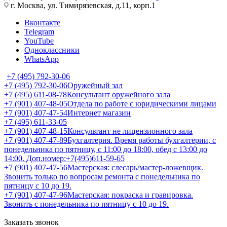
г. Москва, ул. Тимирязевская, д.11, корп.1
Вконтакте
Telegram
YouTube
Одноклассники
WhatsApp
+7 (495) 792-30-06
+7 (495) 792-30-06
Оружейный зал
+7 (495) 611-08-78
Консультант оружейного зала
+7 (901) 407-48-05
Отдела по работе с юридическими лицами
+7 (901) 407-47-54
Интернет магазин
+7 (495) 611-33-05
+7 (901) 407-48-15
Консультант не лицензионного зала
+7 (901) 407-47-89
Бухгалтерия. Время работы бухгалтерии, с
понедельника по пятницу, с 11:00 до 18:00, обед с 13:00 до
14:00. Доп.номер:+7(495)611-59-65
+7 (901) 407-47-56
Мастерская: слесарь/мастер-ложевщик.
Звонить только по вопросам ремонта с понедельника по
пятницу с 10 до 19.
+7 (901) 407-47-96
Мастерская: покраска и гравировка.
Звонить с понедельника по пятницу с 10 до 19.
Заказать звонок