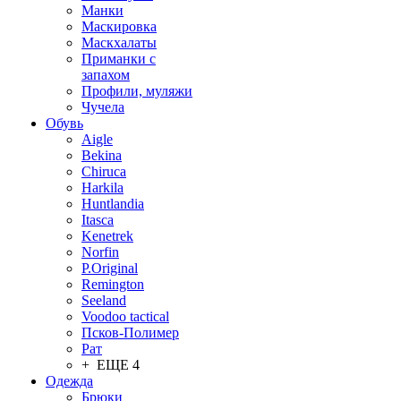
Манки
Маскировка
Маскхалаты
Приманки с
запахом
Профили, муляжи
Чучела
Обувь
Aigle
Bekina
Chiruсa
Harkila
Huntlandia
Itasca
Kenetrek
Norfin
P.Original
Remington
Seeland
Voodoo tactical
Псков-Полимер
Рат
+ ЕЩЕ 4
Одежда
Брюки