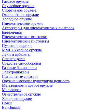
Газовое оружие
Служебное оружие
Спортивное оружие
Охолощённое оружие
Холодное оружие
Пневматическое оружие
Аксессуары для пневматических винтовок
Баллончики
Пневматические винтовки
Пневматические пистолеты
Пульки и шарики
ММГ / Учебное оружие
Луки и арбалеты
Спецсредства
Средства самообороны
Газовые баллончики
Электрошокеры
Сигнальные средства
Оружие имеющее культурную ценность
Метательное и другое оружие
Милитария
Огнестрельное оружие
Холодное оружие
Ножи
Benchmade