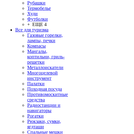
Рубашки
Термобелье
Худи
Футболки
+ ЕЩЕ 4
Все для туризма
Газовые горелки,
лампы, печки
Компасы
Мангалы,
коптильни, гриль-
решетки
Металлоискатели
Многоцелевой
инструмент
Палатки
Походная посуда
Противомоскитные
средства
Радиостанции и
навигаторы
Рогатки
Рюкзаки, сумки,
ягдташи
Спальные мешки