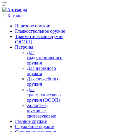
Каталог
Нарезное оружие
Гладкоствольное оружие
Травматическое оружие
(ОООП)
Патроны
Для
гладкоствольного
оружия
Для нарезного
оружия
Для служебного
оружия
Для
травматического
оружия (ОООП)
Холостые,
шумовые,
светозвуковые
Газовое оружие
Служебное оружие
Спортивное оружие