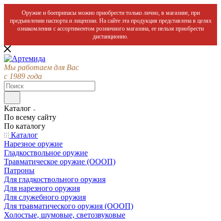
Оружие и боеприпасы можно приобрести только лично, в магазине, при
предъявлении паспорта и лицензии. На сайте эта продукция представлена в целях
ознакомления с ассортиментом розничного магазина, ее нельзя приобрести
дистанционно.
Мы работаем для Вас
с 1989 года
Каталог
По всему сайту
По каталогу
Каталог
Нарезное оружие
Гладкоствольное оружие
Травматическое оружие (ОООП)
Патроны
Для гладкоствольного оружия
Для нарезного оружия
Для служебного оружия
Для травматического оружия (ОООП)
Холостые, шумовые, светозвуковые