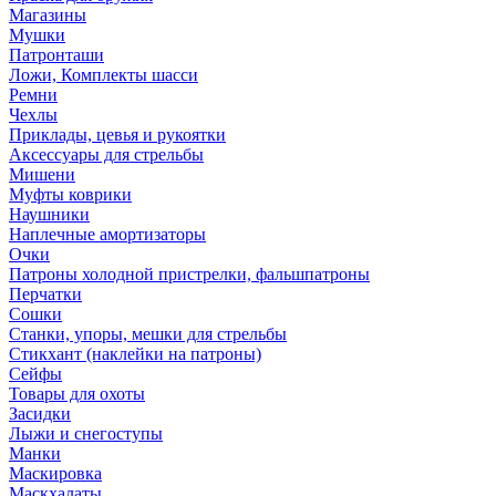
Магазины
Мушки
Патронташи
Ложи, Комплекты шасси
Ремни
Чехлы
Приклады, цевья и рукоятки
Аксессуары для стрельбы
Мишени
Муфты коврики
Наушники
Наплечные амортизаторы
Очки
Патроны холодной пристрелки, фальшпатроны
Перчатки
Сошки
Станки, упоры, мешки для стрельбы
Стикхант (наклейки на патроны)
Сейфы
Товары для охоты
Засидки
Лыжи и снегоступы
Манки
Маскировка
Маскхалаты