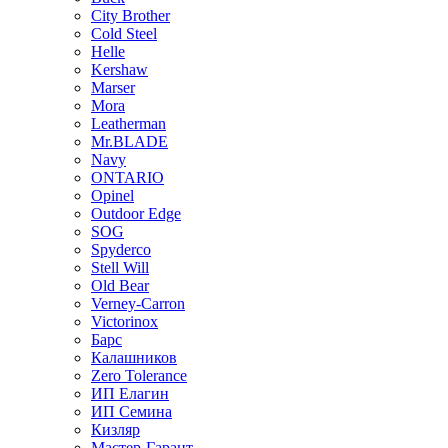
City Brother
Cold Steel
Helle
Kershaw
Marser
Mora
Leatherman
Mr.BLADE
Navy
ONTARIO
Opinel
Outdoor Edge
SOG
Spyderco
Stell Will
Old Bear
Verney-Carron
Victorinox
Барс
Калашников
Zero Tolerance
ИП Елагин
ИП Семина
Кизляр
Мастер-Гарант