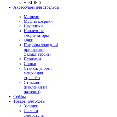
+ ЕЩЕ 6
Аксессуары для стрельбы
Мишени
Муфты коврики
Наушники
Наплечные
амортизаторы
Очки
Патроны холодной
пристрелки,
фальшпатроны
Перчатки
Сошки
Станки, упоры,
мешки для
стрельбы
Стикхант
(наклейки на
патроны)
Сейфы
Товары для охоты
Засидки
Лыжи и
снегоступы