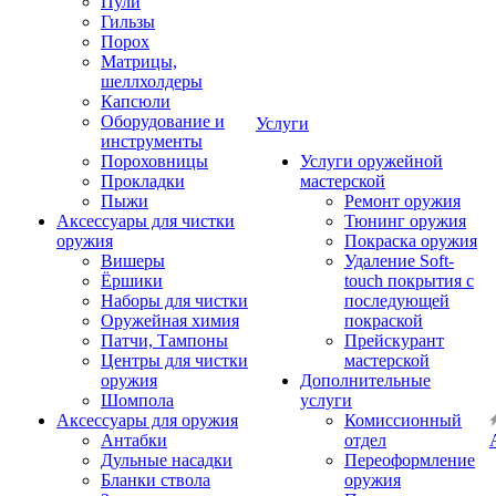
Пули
Гильзы
Порох
Матрицы,
шеллхолдеры
Капсюли
Оборудование и
Услуги
инструменты
Пороховницы
Услуги оружейной
Прокладки
мастерской
Пыжи
Ремонт оружия
Аксессуары для чистки
Тюнинг оружия
оружия
Покраска оружия
Вишеры
Удаление Soft-
Ёршики
touch покрытия с
Наборы для чистки
последующей
Оружейная химия
покраской
Патчи, Тампоны
Прейскурант
Центры для чистки
мастерской
оружия
Дополнительные
Шомпола
услуги
Аксессуары для оружия
Комиссионный
Антабки
отдел
Дульные насадки
Переоформление
Бланки ствола
оружия