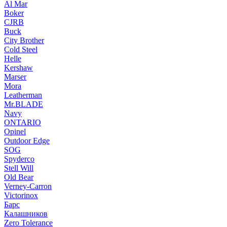
Al Mar
Boker
CJRB
Buck
City Brother
Cold Steel
Helle
Kershaw
Marser
Mora
Leatherman
Mr.BLADE
Navy
ONTARIO
Opinel
Outdoor Edge
SOG
Spyderco
Stell Will
Old Bear
Verney-Carron
Victorinox
Барс
Калашников
Zero Tolerance