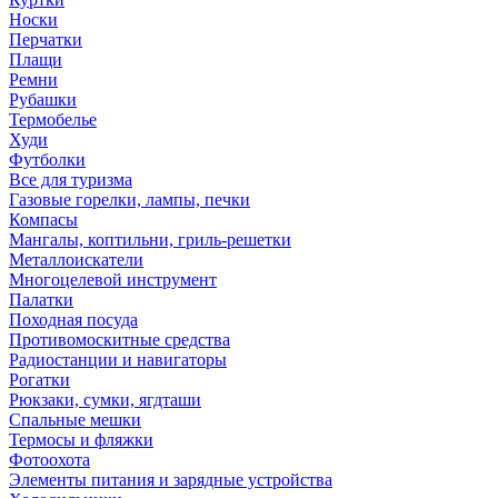
Носки
Перчатки
Плащи
Ремни
Рубашки
Термобелье
Худи
Футболки
Все для туризма
Газовые горелки, лампы, печки
Компасы
Мангалы, коптильни, гриль-решетки
Металлоискатели
Многоцелевой инструмент
Палатки
Походная посуда
Противомоскитные средства
Радиостанции и навигаторы
Рогатки
Рюкзаки, сумки, ягдташи
Спальные мешки
Термосы и фляжки
Фотоохота
Элементы питания и зарядные устройства