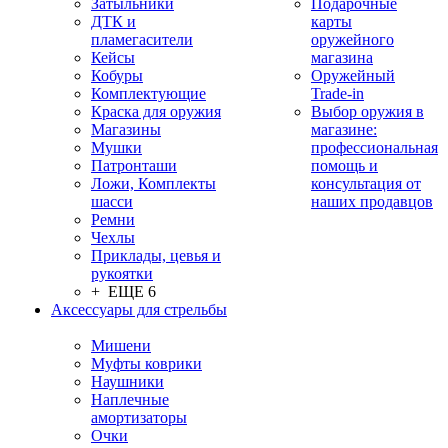
Затыльники
Подарочные
ДТК и
карты
пламегасители
оружейного
Кейсы
магазина
Кобуры
Оружейный
Комплектующие
Trade-in
Краска для оружия
Выбор оружия в
Магазины
магазине:
Мушки
профессиональная
Патронташи
помощь и
Ложи, Комплекты
консультация от
шасси
наших продавцов
Ремни
Чехлы
Приклады, цевья и
рукоятки
+ ЕЩЕ 6
Аксессуары для стрельбы
Мишени
Муфты коврики
Наушники
Наплечные
амортизаторы
Очки