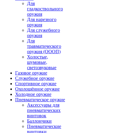
Для
гладкоствольного
оружия
Для нарезного
оружия
Для служебного
оружия
Для
травматического
оружия (ОООП)
Холостые,
шумовые,
светозвуковые
Газовое оружие
Служебное оружие
Спортивное оружие
Охолощённое оружие
Холодное оружие
Пневматическое оружие
Аксессуары для
пневматических
винтовок
Баллончики
Пневматические
винтовки