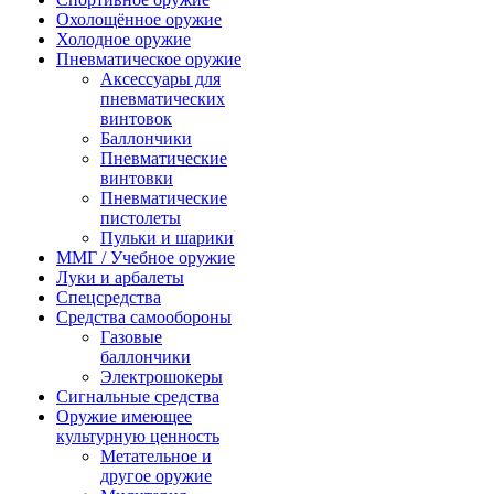
Охолощённое оружие
Холодное оружие
Пневматическое оружие
Аксессуары для
пневматических
винтовок
Баллончики
Пневматические
винтовки
Пневматические
пистолеты
Пульки и шарики
ММГ / Учебное оружие
Луки и арбалеты
Спецсредства
Средства самообороны
Газовые
баллончики
Электрошокеры
Сигнальные средства
Оружие имеющее
культурную ценность
Метательное и
другое оружие