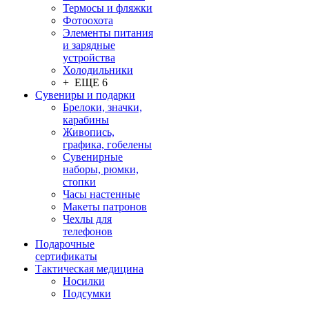
Термосы и фляжки
Фотоохота
Элементы питания
и зарядные
устройства
Холодильники
+ ЕЩЕ 6
Сувениры и подарки
Брелоки, значки,
карабины
Живопись,
графика, гобелены
Сувенирные
наборы, рюмки,
стопки
Часы настенные
Макеты патронов
Чехлы для
телефонов
Подарочные
сертификаты
Тактическая медицина
Носилки
Подсумки