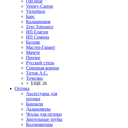
Old Bear
Verney-Carron
Victorinox
Барс
Калашников
Zero Tolerance
ИП Елагин
ИП Семина
Кизляр
Мастер-Гарант
Мачете
Прочее
Русский стиль
Северная корона
Титов А.С.
Точилки
+ ЕЩЕ 26
Оптика
Аксессуары для
оптики
Бинокли
Дальномеры
Чехлы для оптики
Зрительные трубы
Коллиматоры