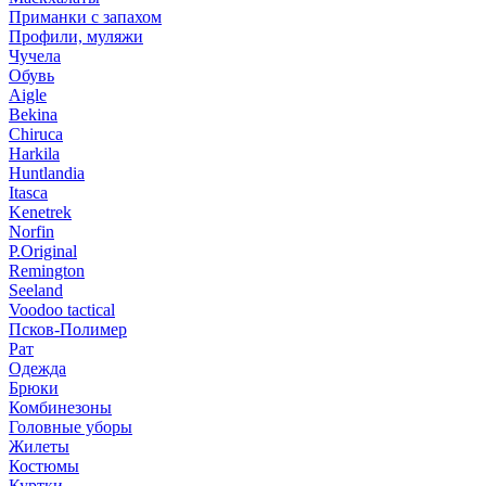
Приманки с запахом
Профили, муляжи
Чучела
Обувь
Aigle
Bekina
Chiruсa
Harkila
Huntlandia
Itasca
Kenetrek
Norfin
P.Original
Remington
Seeland
Voodoo tactical
Псков-Полимер
Рат
Одежда
Брюки
Комбинезоны
Головные уборы
Жилеты
Костюмы
Куртки