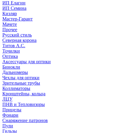
ИП Елагин
ИП Семина
Кизляр
Мастер-Гарант
Мачете
Прочее
Русский стиль
Северная корона
Титов А.С.
Точилки
Оптика
Аксессуары для оптики
Бинокли
Дальномеры
Чехлы для оптики
Зрительные трубы
Коллиматоры
Кронштейны, кольца
ЛЦУ
ПНВ и Тепловизоры
Прицелы
Фонари
Снаряжение патронов
Пули
Гильзы