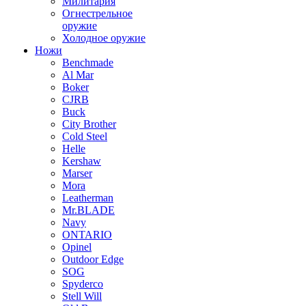
Милитария
Огнестрельное
оружие
Холодное оружие
Ножи
Benchmade
Al Mar
Boker
CJRB
Buck
City Brother
Cold Steel
Helle
Kershaw
Marser
Mora
Leatherman
Mr.BLADE
Navy
ONTARIO
Opinel
Outdoor Edge
SOG
Spyderco
Stell Will