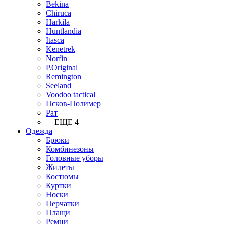
Bekina
Chiruсa
Harkila
Huntlandia
Itasca
Kenetrek
Norfin
P.Original
Remington
Seeland
Voodoo tactical
Псков-Полимер
Рат
+ ЕЩЕ 4
Одежда
Брюки
Комбинезоны
Головные уборы
Жилеты
Костюмы
Куртки
Носки
Перчатки
Плащи
Ремни