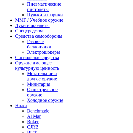
Пневматические
пистолеты
Пульки и шарики
ММГ / Учебное оружие
Луки и арбалеты
Спецсредства
Средства самообороны
Газовые
баллончики
Электрошокеры
Сигнальные средства
Оружие имеющее
культурную ценность
Метательное и
другое оружие
Милитария
Огнестрельное
оружие
Холодное оружие
Ножи
Benchmade
Al Mar
Boker
CJRB
Buck