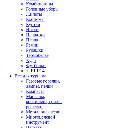
Комбинезоны
Головные уборы
Жилеты
Костюмы
Куртки
Носки
Перчатки
Плащи
Ремни
Рубашки
Термобелье
Худи
Футболки
+ ЕЩЕ 4
Все для туризма
Газовые горелки,
лампы, печки
Компасы
Мангалы,
коптильни, гриль-
решетки
Металлоискатели
Многоцелевой
инструмент
Палатки