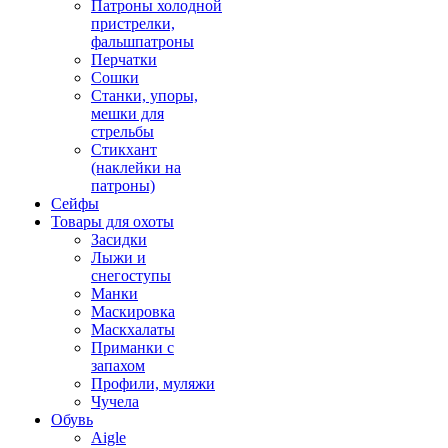
Патроны холодной
пристрелки,
фальшпатроны
Перчатки
Сошки
Станки, упоры,
мешки для
стрельбы
Стикхант
(наклейки на
патроны)
Сейфы
Товары для охоты
Засидки
Лыжи и
снегоступы
Манки
Маскировка
Маскхалаты
Приманки с
запахом
Профили, муляжи
Чучела
Обувь
Aigle