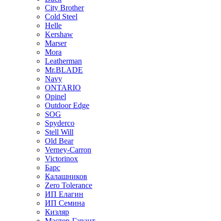
City Brother
Cold Steel
Helle
Kershaw
Marser
Mora
Leatherman
Mr.BLADE
Navy
ONTARIO
Opinel
Outdoor Edge
SOG
Spyderco
Stell Will
Old Bear
Verney-Carron
Victorinox
Барс
Калашников
Zero Tolerance
ИП Елагин
ИП Семина
Кизляр
Мастер-Гарант