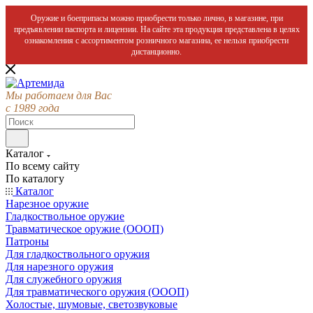
Оружие и боеприпасы можно приобрести только лично, в магазине, при
предъявлении паспорта и лицензии. На сайте эта продукция представлена в целях
ознакомления с ассортиментом розничного магазина, ее нельзя приобрести
дистанционно.
Мы работаем для Вас
с 1989 года
Каталог
По всему сайту
По каталогу
Каталог
Нарезное оружие
Гладкоствольное оружие
Травматическое оружие (ОООП)
Патроны
Для гладкоствольного оружия
Для нарезного оружия
Для служебного оружия
Для травматического оружия (ОООП)
Холостые, шумовые, светозвуковые