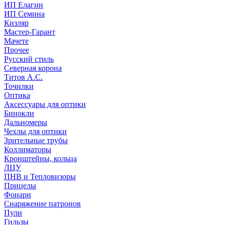
ИП Елагин
ИП Семина
Кизляр
Мастер-Гарант
Мачете
Прочее
Русский стиль
Северная корона
Титов А.С.
Точилки
Оптика
Аксессуары для оптики
Бинокли
Дальномеры
Чехлы для оптики
Зрительные трубы
Коллиматоры
Кронштейны, кольца
ЛЦУ
ПНВ и Тепловизоры
Прицелы
Фонари
Снаряжение патронов
Пули
Гильзы