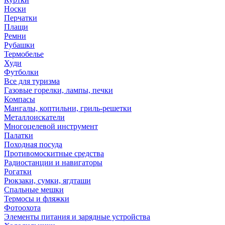
Носки
Перчатки
Плащи
Ремни
Рубашки
Термобелье
Худи
Футболки
Все для туризма
Газовые горелки, лампы, печки
Компасы
Мангалы, коптильни, гриль-решетки
Металлоискатели
Многоцелевой инструмент
Палатки
Походная посуда
Противомоскитные средства
Радиостанции и навигаторы
Рогатки
Рюкзаки, сумки, ягдташи
Спальные мешки
Термосы и фляжки
Фотоохота
Элементы питания и зарядные устройства