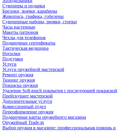
Холодильники
Сувениры и подарки
Брелоки, значки, карабины
Живопись, графика, гобелены
Сувенирные наборы, рюмки, стопки
Часы настенные
Макеты патронов
Чехлы для телефонов
Подарочные сертификаты
Тактическая медицина
Носилки
Подсумки
Услуги
Услуги оружейной мастерской
Ремонт оружия
Тюнинг оружия
Покраска оружия
Удаление Soft-touch покрытия с последующей покраской
Прейскурант мастерской
Дополнительные услуги
Комиссионный отдел
Переоформление оружия
Подарочные карты оружейного магазина
Оружейный Trade-in
Выбор оружия в магазине: профессиональная помощь и