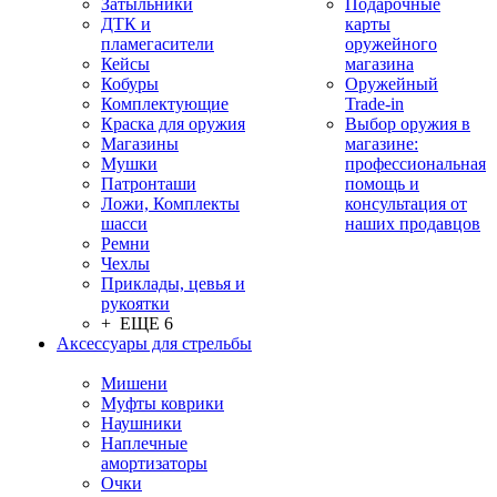
Затыльники
Подарочные
ДТК и
карты
пламегасители
оружейного
Кейсы
магазина
Кобуры
Оружейный
Комплектующие
Trade-in
Краска для оружия
Выбор оружия в
Магазины
магазине:
Мушки
профессиональная
Патронташи
помощь и
Ложи, Комплекты
консультация от
шасси
наших продавцов
Ремни
Чехлы
Приклады, цевья и
рукоятки
+ ЕЩЕ 6
Аксессуары для стрельбы
Мишени
Муфты коврики
Наушники
Наплечные
амортизаторы
Очки