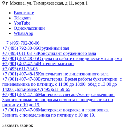
г. Москва, ул. Тимирязевская, д.11, корп.1
Вконтакте
Telegram
YouTube
Одноклассники
WhatsApp
+7 (495) 792-30-06
+7 (495) 792-30-06
Оружейный зал
+7 (495) 611-08-78
Консультант оружейного зала
+7 (901) 407-48-05
Отдела по работе с юридическими лицами
+7 (901) 407-47-54
Интернет магазин
+7 (495) 611-33-05
+7 (901) 407-48-15
Консультант не лицензионного зала
+7 (901) 407-47-89
Бухгалтерия. Время работы бухгалтерии, с
понедельника по пятницу, с 11:00 до 18:00, обед с 13:00 до
14:00. Доп.номер:+7(495)611-59-65
+7 (901) 407-47-56
Мастерская: слесарь/мастер-ложевщик.
Звонить только по вопросам ремонта с понедельника по
пятницу с 10 до 19.
+7 (901) 407-47-96
Мастерская: покраска и гравировка.
Звонить с понедельника по пятницу с 10 до 19.
Заказать звонок