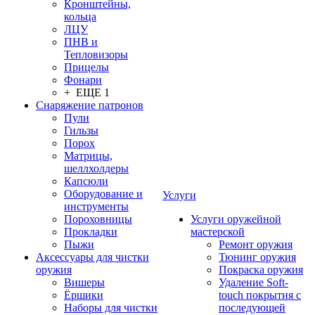
Кронштейны,
кольца
ЛЦУ
ПНВ и
Тепловизоры
Прицелы
Фонари
+ ЕЩЕ 1
Снаряжение патронов
Пули
Гильзы
Порох
Матрицы,
шеллхолдеры
Капсюли
Оборудование и
Услуги
инструменты
Пороховницы
Услуги оружейной
Прокладки
мастерской
Пыжи
Ремонт оружия
Аксессуары для чистки
Тюнинг оружия
оружия
Покраска оружия
Вишеры
Удаление Soft-
Ёршики
touch покрытия с
Наборы для чистки
последующей