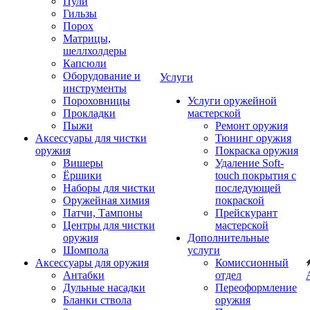
Пули
Гильзы
Порох
Матрицы,
шеллхолдеры
Капсюли
Оборудование и
Услуги
инструменты
Пороховницы
Услуги оружейной
Прокладки
мастерской
Пыжи
Ремонт оружия
Аксессуары для чистки
Тюнинг оружия
оружия
Покраска оружия
Вишеры
Удаление Soft-
Ёршики
touch покрытия с
Наборы для чистки
последующей
Оружейная химия
покраской
Патчи, Тампоны
Прейскурант
Центры для чистки
мастерской
оружия
Дополнительные
Шомпола
услуги
Аксессуары для оружия
Комиссионный
Антабки
отдел
Дульные насадки
Переоформление
Бланки ствола
оружия