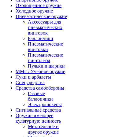
Охолощённое оружие
Холодное оружие
Пневматическое оружие
Аксессуары для
пневматических
винтовок
Баллончики
Пневматические
винтовки
Пневматические
пистолеты
Пульки и шарики
ММГ / Учебное оружие
Луки и арбалеты
Спецсредства
Средства самообороны
Газовые
баллончики
Электрошокеры
Сигнальные средства
Оружие имеющее
культурную ценность
Метательное и
другое оружие