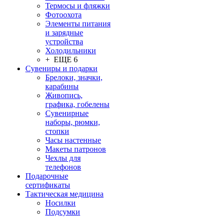
Термосы и фляжки
Фотоохота
Элементы питания
и зарядные
устройства
Холодильники
+ ЕЩЕ 6
Сувениры и подарки
Брелоки, значки,
карабины
Живопись,
графика, гобелены
Сувенирные
наборы, рюмки,
стопки
Часы настенные
Макеты патронов
Чехлы для
телефонов
Подарочные
сертификаты
Тактическая медицина
Носилки
Подсумки