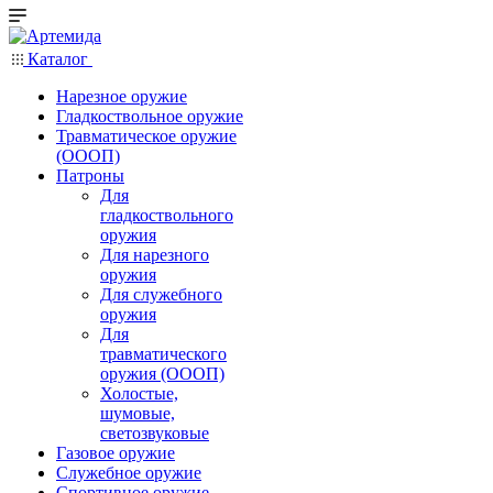
Каталог
Нарезное оружие
Гладкоствольное оружие
Травматическое оружие
(ОООП)
Патроны
Для
гладкоствольного
оружия
Для нарезного
оружия
Для служебного
оружия
Для
травматического
оружия (ОООП)
Холостые,
шумовые,
светозвуковые
Газовое оружие
Служебное оружие
Спортивное оружие