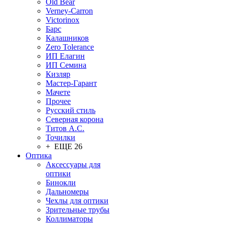
Old Bear
Verney-Carron
Victorinox
Барс
Калашников
Zero Tolerance
ИП Елагин
ИП Семина
Кизляр
Мастер-Гарант
Мачете
Прочее
Русский стиль
Северная корона
Титов А.С.
Точилки
+ ЕЩЕ 26
Оптика
Аксессуары для
оптики
Бинокли
Дальномеры
Чехлы для оптики
Зрительные трубы
Коллиматоры