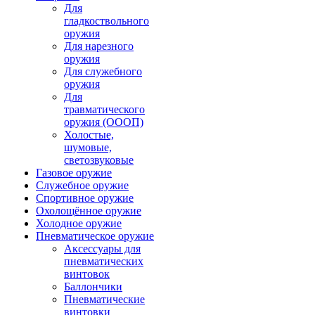
Для
гладкоствольного
оружия
Для нарезного
оружия
Для служебного
оружия
Для
травматического
оружия (ОООП)
Холостые,
шумовые,
светозвуковые
Газовое оружие
Служебное оружие
Спортивное оружие
Охолощённое оружие
Холодное оружие
Пневматическое оружие
Аксессуары для
пневматических
винтовок
Баллончики
Пневматические
винтовки