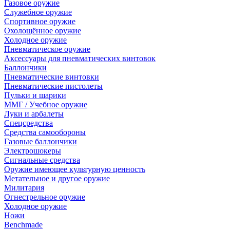
Газовое оружие
Служебное оружие
Спортивное оружие
Охолощённое оружие
Холодное оружие
Пневматическое оружие
Аксессуары для пневматических винтовок
Баллончики
Пневматические винтовки
Пневматические пистолеты
Пульки и шарики
ММГ / Учебное оружие
Луки и арбалеты
Спецсредства
Средства самообороны
Газовые баллончики
Электрошокеры
Сигнальные средства
Оружие имеющее культурную ценность
Метательное и другое оружие
Милитария
Огнестрельное оружие
Холодное оружие
Ножи
Benchmade