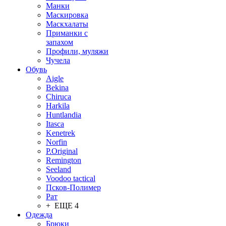
Манки
Маскировка
Маскхалаты
Приманки с
запахом
Профили, муляжи
Чучела
Обувь
Aigle
Bekina
Chiruсa
Harkila
Huntlandia
Itasca
Kenetrek
Norfin
P.Original
Remington
Seeland
Voodoo tactical
Псков-Полимер
Рат
+ ЕЩЕ 4
Одежда
Брюки