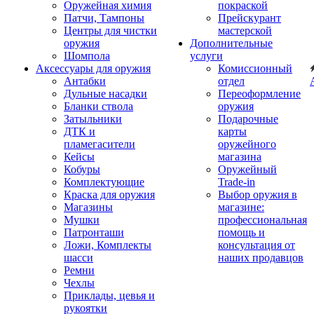
Оружейная химия
покраской
Патчи, Тампоны
Прейскурант
Центры для чистки
мастерской
оружия
Дополнительные
Шомпола
услуги
Аксессуары для оружия
Комиссионный
Антабки
отдел
Дульные насадки
Переоформление
Бланки ствола
оружия
Затыльники
Подарочные
ДТК и
карты
пламегасители
оружейного
Кейсы
магазина
Кобуры
Оружейный
Комплектующие
Trade-in
Краска для оружия
Выбор оружия в
Магазины
магазине:
Мушки
профессиональная
Патронташи
помощь и
Ложи, Комплекты
консультация от
шасси
наших продавцов
Ремни
Чехлы
Приклады, цевья и
рукоятки