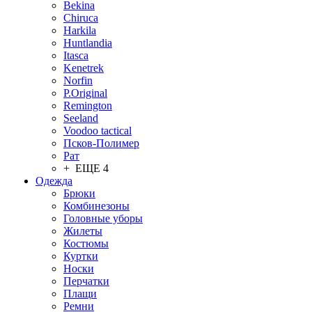
Bekina
Chiruсa
Harkila
Huntlandia
Itasca
Kenetrek
Norfin
P.Original
Remington
Seeland
Voodoo tactical
Псков-Полимер
Рат
+ ЕЩЕ 4
Одежда
Брюки
Комбинезоны
Головные уборы
Жилеты
Костюмы
Куртки
Носки
Перчатки
Плащи
Ремни