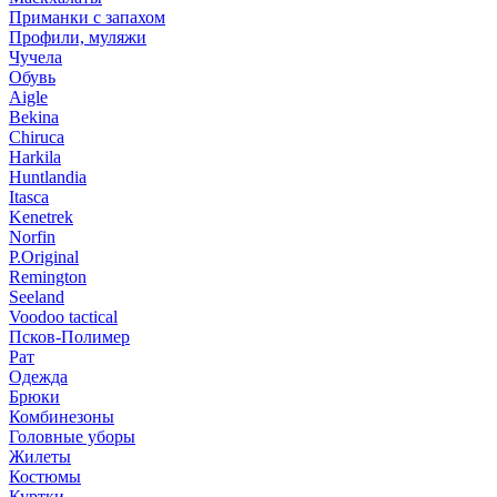
Приманки с запахом
Профили, муляжи
Чучела
Обувь
Aigle
Bekina
Chiruсa
Harkila
Huntlandia
Itasca
Kenetrek
Norfin
P.Original
Remington
Seeland
Voodoo tactical
Псков-Полимер
Рат
Одежда
Брюки
Комбинезоны
Головные уборы
Жилеты
Костюмы
Куртки