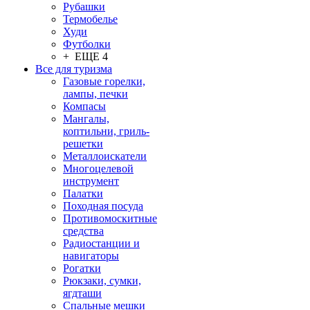
Рубашки
Термобелье
Худи
Футболки
+ ЕЩЕ 4
Все для туризма
Газовые горелки,
лампы, печки
Компасы
Мангалы,
коптильни, гриль-
решетки
Металлоискатели
Многоцелевой
инструмент
Палатки
Походная посуда
Противомоскитные
средства
Радиостанции и
навигаторы
Рогатки
Рюкзаки, сумки,
ягдташи
Спальные мешки