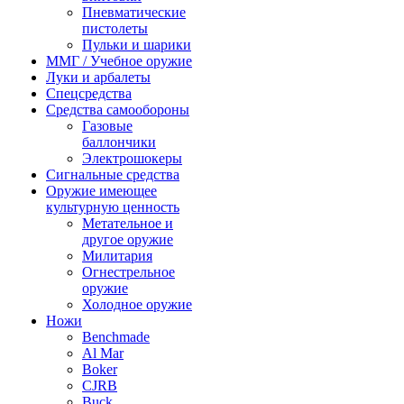
Пневматические
пистолеты
Пульки и шарики
ММГ / Учебное оружие
Луки и арбалеты
Спецсредства
Средства самообороны
Газовые
баллончики
Электрошокеры
Сигнальные средства
Оружие имеющее
культурную ценность
Метательное и
другое оружие
Милитария
Огнестрельное
оружие
Холодное оружие
Ножи
Benchmade
Al Mar
Boker
CJRB
Buck