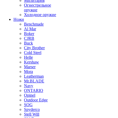
Милитария
Огнестрельное
оружие
Холодное оружие
Ножи
Benchmade
Al Mar
Boker
CJRB
Buck
City Brother
Cold Steel
Helle
Kershaw
Marser
Mora
Leatherman
Mr.BLADE
Navy
ONTARIO
Opinel
Outdoor Edge
SOG
Spyderco
Stell Will