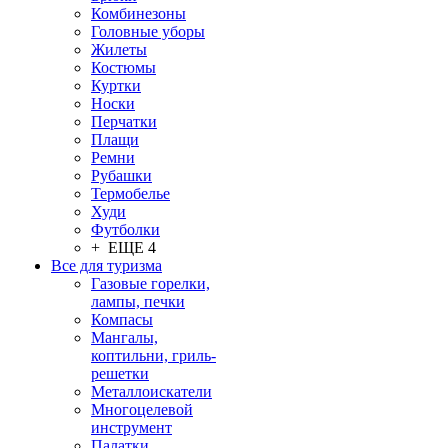
Комбинезоны
Головные уборы
Жилеты
Костюмы
Куртки
Носки
Перчатки
Плащи
Ремни
Рубашки
Термобелье
Худи
Футболки
+ ЕЩЕ 4
Все для туризма
Газовые горелки,
лампы, печки
Компасы
Мангалы,
коптильни, гриль-
решетки
Металлоискатели
Многоцелевой
инструмент
Палатки