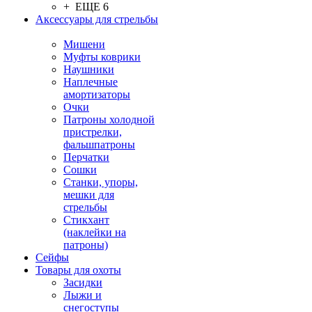
+ ЕЩЕ 6
Аксессуары для стрельбы
Мишени
Муфты коврики
Наушники
Наплечные
амортизаторы
Очки
Патроны холодной
пристрелки,
фальшпатроны
Перчатки
Сошки
Станки, упоры,
мешки для
стрельбы
Стикхант
(наклейки на
патроны)
Сейфы
Товары для охоты
Засидки
Лыжи и
снегоступы