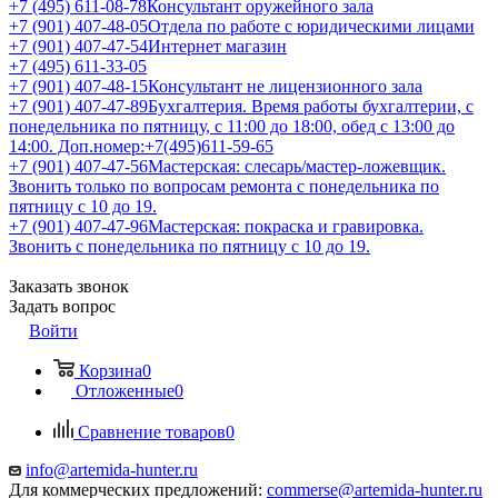
+7 (495) 611-08-78
Консультант оружейного зала
+7 (901) 407-48-05
Отдела по работе с юридическими лицами
+7 (901) 407-47-54
Интернет магазин
+7 (495) 611-33-05
+7 (901) 407-48-15
Консультант не лицензионного зала
+7 (901) 407-47-89
Бухгалтерия. Время работы бухгалтерии, с
понедельника по пятницу, с 11:00 до 18:00, обед с 13:00 до
14:00. Доп.номер:+7(495)611-59-65
+7 (901) 407-47-56
Мастерская: слесарь/мастер-ложевщик.
Звонить только по вопросам ремонта с понедельника по
пятницу с 10 до 19.
+7 (901) 407-47-96
Мастерская: покраска и гравировка.
Звонить с понедельника по пятницу с 10 до 19.
Заказать звонок
Задать вопрос
Войти
Корзина
0
Отложенные
0
Сравнение товаров
0
info@artemida-hunter.ru
Для коммерческих предложений:
commerse@artemida-hunter.ru