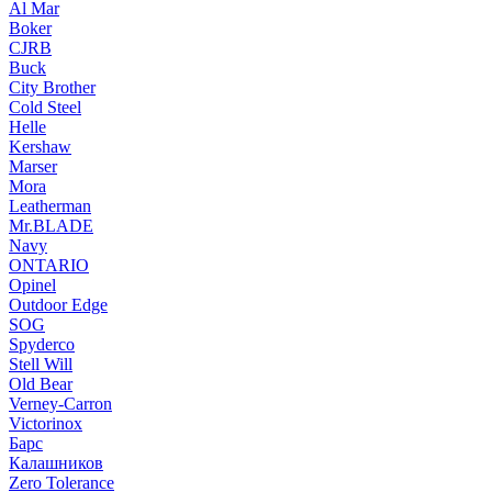
Al Mar
Boker
CJRB
Buck
City Brother
Cold Steel
Helle
Kershaw
Marser
Mora
Leatherman
Mr.BLADE
Navy
ONTARIO
Opinel
Outdoor Edge
SOG
Spyderco
Stell Will
Old Bear
Verney-Carron
Victorinox
Барс
Калашников
Zero Tolerance