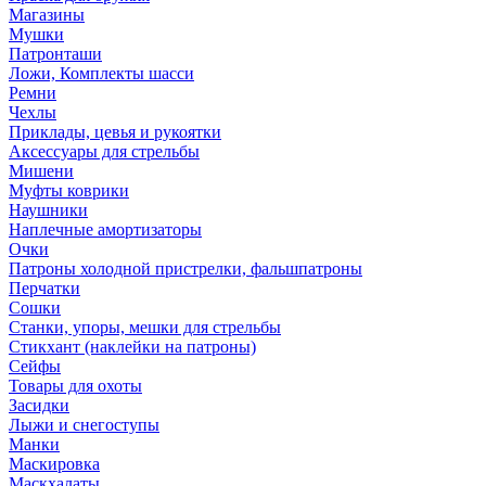
Магазины
Мушки
Патронташи
Ложи, Комплекты шасси
Ремни
Чехлы
Приклады, цевья и рукоятки
Аксессуары для стрельбы
Мишени
Муфты коврики
Наушники
Наплечные амортизаторы
Очки
Патроны холодной пристрелки, фальшпатроны
Перчатки
Сошки
Станки, упоры, мешки для стрельбы
Стикхант (наклейки на патроны)
Сейфы
Товары для охоты
Засидки
Лыжи и снегоступы
Манки
Маскировка
Маскхалаты