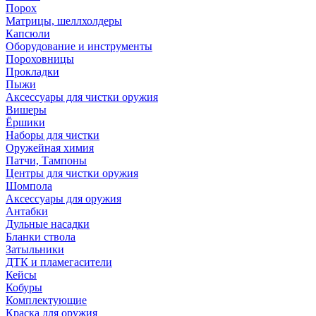
Порох
Матрицы, шеллхолдеры
Капсюли
Оборудование и инструменты
Пороховницы
Прокладки
Пыжи
Аксессуары для чистки оружия
Вишеры
Ёршики
Наборы для чистки
Оружейная химия
Патчи, Тампоны
Центры для чистки оружия
Шомпола
Аксессуары для оружия
Антабки
Дульные насадки
Бланки ствола
Затыльники
ДТК и пламегасители
Кейсы
Кобуры
Комплектующие
Краска для оружия