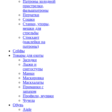
Патроны холодной
пристрелки,
фальшпатроны
Перчатки
Сошки
Станки, упоры,
мешки для
стрельбы
Стикхант
(наклейки на
патроны)
Сейфы
Товары для охоты
Засидки
Лыжи и
снегоступы
Манки
Маскировка
Маскхалаты
Приманки с
запахом
Профили, муляжи
Чучела
Обувь
Aigle