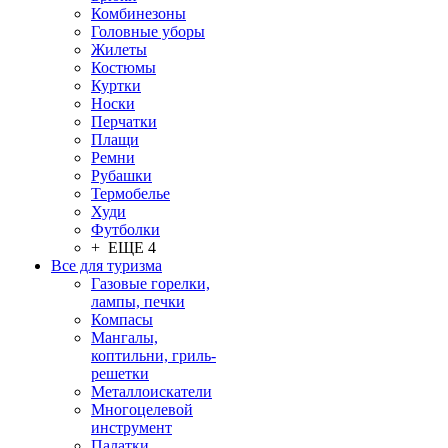
Комбинезоны
Головные уборы
Жилеты
Костюмы
Куртки
Носки
Перчатки
Плащи
Ремни
Рубашки
Термобелье
Худи
Футболки
+ ЕЩЕ 4
Все для туризма
Газовые горелки,
лампы, печки
Компасы
Мангалы,
коптильни, гриль-
решетки
Металлоискатели
Многоцелевой
инструмент
Палатки