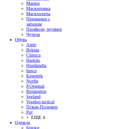
Манки
Маскировка
Маскхалаты
Приманки с
запахом
Профили, муляжи
Чучела
Обувь
Aigle
Bekina
Chiruсa
Harkila
Huntlandia
Itasca
Kenetrek
Norfin
P.Original
Remington
Seeland
Voodoo tactical
Псков-Полимер
Рат
+ ЕЩЕ 4
Одежда
Брюки