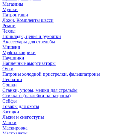
Магазины
Мушки
Патронташи
Ложи, Комплекты шасси
Ремни
Чехлы
Приклады, цевья и рукоятки
Аксессуары для стрельбы
Мишени
Муфты коврики
Наушники
Наплечные амортизаторы
Очки
Патроны холодной пристрелки, фальшпатроны
Перчатки
Сошки
Станки, упоры, мешки для стрельбы
Стикхант (наклейки на патроны)
Сейфы
Товары для охоты
Засидки
Лыжи и снегоступы
Манки
Маскировка
Маскхалаты