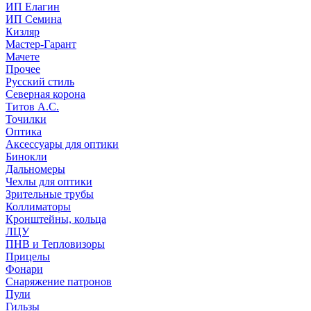
ИП Елагин
ИП Семина
Кизляр
Мастер-Гарант
Мачете
Прочее
Русский стиль
Северная корона
Титов А.С.
Точилки
Оптика
Аксессуары для оптики
Бинокли
Дальномеры
Чехлы для оптики
Зрительные трубы
Коллиматоры
Кронштейны, кольца
ЛЦУ
ПНВ и Тепловизоры
Прицелы
Фонари
Снаряжение патронов
Пули
Гильзы