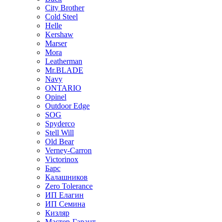
City Brother
Cold Steel
Helle
Kershaw
Marser
Mora
Leatherman
Mr.BLADE
Navy
ONTARIO
Opinel
Outdoor Edge
SOG
Spyderco
Stell Will
Old Bear
Verney-Carron
Victorinox
Барс
Калашников
Zero Tolerance
ИП Елагин
ИП Семина
Кизляр
Мастер-Гарант