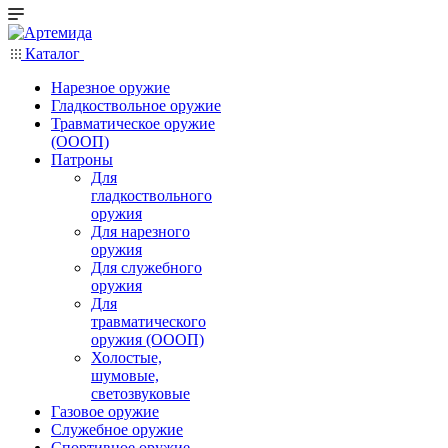
Каталог
Нарезное оружие
Гладкоствольное оружие
Травматическое оружие
(ОООП)
Патроны
Для
гладкоствольного
оружия
Для нарезного
оружия
Для служебного
оружия
Для
травматического
оружия (ОООП)
Холостые,
шумовые,
светозвуковые
Газовое оружие
Служебное оружие
Спортивное оружие