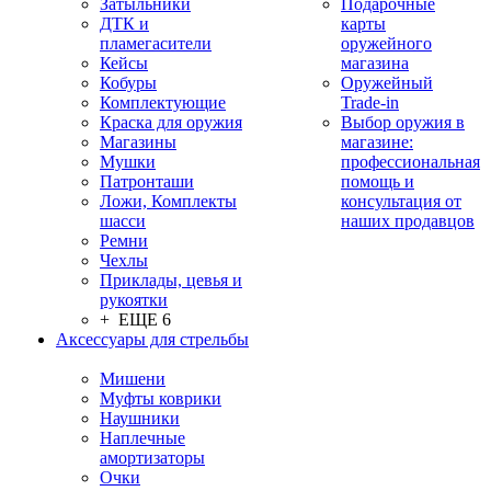
Затыльники
Подарочные
ДТК и
карты
пламегасители
оружейного
Кейсы
магазина
Кобуры
Оружейный
Комплектующие
Trade-in
Краска для оружия
Выбор оружия в
Магазины
магазине:
Мушки
профессиональная
Патронташи
помощь и
Ложи, Комплекты
консультация от
шасси
наших продавцов
Ремни
Чехлы
Приклады, цевья и
рукоятки
+ ЕЩЕ 6
Аксессуары для стрельбы
Мишени
Муфты коврики
Наушники
Наплечные
амортизаторы
Очки