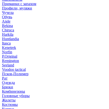
Приманки с запахом
Профили, муляжи
Чучела
Обувь
Aigle
Bekina
Chiruсa
Harkila
Huntlandia
Itasca
Kenetrek
Norfin
P.Original
Remington
Seeland
Voodoo tactical
Псков-Полимер
Рат
Одежда
Брюки
Комбинезоны
Головные уборы
Жилеты
Костюмы
Куртки