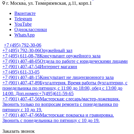
г. Москва, ул. Тимирязевская, д.11, корп.1
Вконтакте
Telegram
YouTube
Одноклассники
WhatsApp
+7 (495) 792-30-06
+7 (495) 792-30-06
Оружейный зал
+7 (495) 611-08-78
Консультант оружейного зала
+7 (901) 407-48-05
Отдела по работе с юридическими лицами
+7 (901) 407-47-54
Интернет магазин
+7 (495) 611-33-05
+7 (901) 407-48-15
Консультант не лицензионного зала
+7 (901) 407-47-89
Бухгалтерия. Время работы бухгалтерии, с
понедельника по пятницу, с 11:00 до 18:00, обед с 13:00 до
14:00. Доп.номер:+7(495)611-59-65
+7 (901) 407-47-56
Мастерская: слесарь/мастер-ложевщик.
Звонить только по вопросам ремонта с понедельника по
пятницу с 10 до 19.
+7 (901) 407-47-96
Мастерская: покраска и гравировка.
Звонить с понедельника по пятницу с 10 до 19.
Заказать звонок