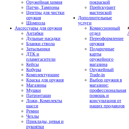
Оружейная химия
покраской
Патчи, Тампоны
Прейскурант
Центры для чистки
мастерской
оружия
Дополнительные
Шомпола
услуги
Аксессуары для оружия
Комиссионный
Антабки
отдел
Дульные насадки
Переоформление
Бланки ствола
оружия
Затыльники
Подарочные
ДТК и
карты
пламегасители
оружейного
Кейсы
магазина
Кобуры
Оружейный
Комплектующие
Trade-in
Краска для оружия
Выбор оружия в
Магазины
магазине:
Мушки
профессиональная
Патронташи
помощь и
Ложи, Комплекты
консультация от
шасси
наших продавцов
Ремни
Чехлы
Приклады, цевья и
рукоятки