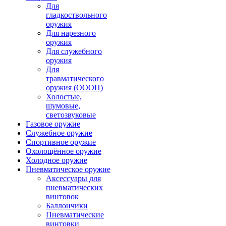
Для
гладкоствольного
оружия
Для нарезного
оружия
Для служебного
оружия
Для
травматического
оружия (ОООП)
Холостые,
шумовые,
светозвуковые
Газовое оружие
Служебное оружие
Спортивное оружие
Охолощённое оружие
Холодное оружие
Пневматическое оружие
Аксессуары для
пневматических
винтовок
Баллончики
Пневматические
винтовки