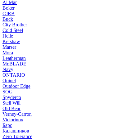
Al Mar
Boker
CJRB
Buck
City Brother
Cold Steel
Helle
Kershaw
Marser
Mora
Leatherman
Mr.BLADE
Navy
ONTARIO
Opinel
Outdoor Edge
SOG
Spyderco
Stell Will
Old Bear
Verney-Carron
Victorinox
Барс
Калашников
Zero Tolerance