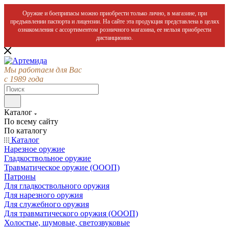
Оружие и боеприпасы можно приобрести только лично, в магазине, при
предъявлении паспорта и лицензии. На сайте эта продукция представлена в целях
ознакомления с ассортиментом розничного магазина, ее нельзя приобрести
дистанционно.
Мы работаем для Вас
с 1989 года
Каталог
По всему сайту
По каталогу
Каталог
Нарезное оружие
Гладкоствольное оружие
Травматическое оружие (ОООП)
Патроны
Для гладкоствольного оружия
Для нарезного оружия
Для служебного оружия
Для травматического оружия (ОООП)
Холостые, шумовые, светозвуковые