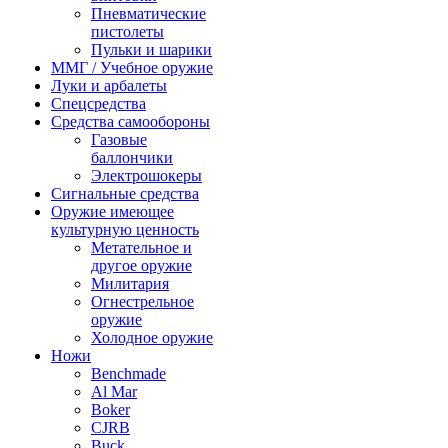
Пневматические
пистолеты
Пульки и шарики
ММГ / Учебное оружие
Луки и арбалеты
Спецсредства
Средства самообороны
Газовые
баллончики
Электрошокеры
Сигнальные средства
Оружие имеющее
культурную ценность
Метательное и
другое оружие
Милитария
Огнестрельное
оружие
Холодное оружие
Ножи
Benchmade
Al Mar
Boker
CJRB
Buck