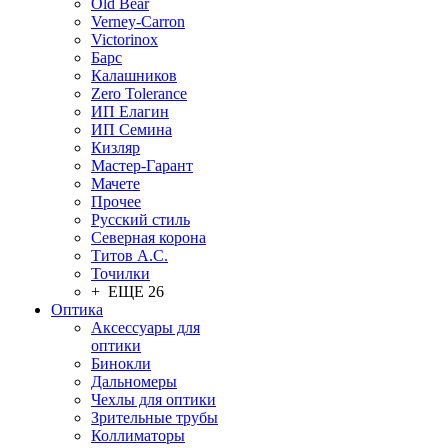
Old Bear
Verney-Carron
Victorinox
Барс
Калашников
Zero Tolerance
ИП Елагин
ИП Семина
Кизляр
Мастер-Гарант
Мачете
Прочее
Русский стиль
Северная корона
Титов А.С.
Точилки
+ ЕЩЕ 26
Оптика
Аксессуары для
оптики
Бинокли
Дальномеры
Чехлы для оптики
Зрительные трубы
Коллиматоры