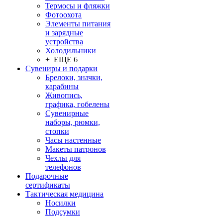
Термосы и фляжки
Фотоохота
Элементы питания
и зарядные
устройства
Холодильники
+ ЕЩЕ 6
Сувениры и подарки
Брелоки, значки,
карабины
Живопись,
графика, гобелены
Сувенирные
наборы, рюмки,
стопки
Часы настенные
Макеты патронов
Чехлы для
телефонов
Подарочные
сертификаты
Тактическая медицина
Носилки
Подсумки