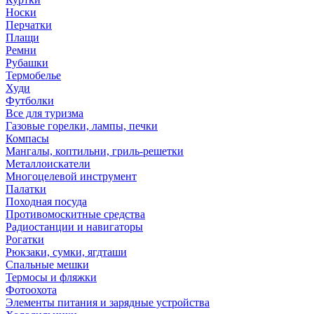
Носки
Перчатки
Плащи
Ремни
Рубашки
Термобелье
Худи
Футболки
Все для туризма
Газовые горелки, лампы, печки
Компасы
Мангалы, коптильни, гриль-решетки
Металлоискатели
Многоцелевой инструмент
Палатки
Походная посуда
Противомоскитные средства
Радиостанции и навигаторы
Рогатки
Рюкзаки, сумки, ягдташи
Спальные мешки
Термосы и фляжки
Фотоохота
Элементы питания и зарядные устройства