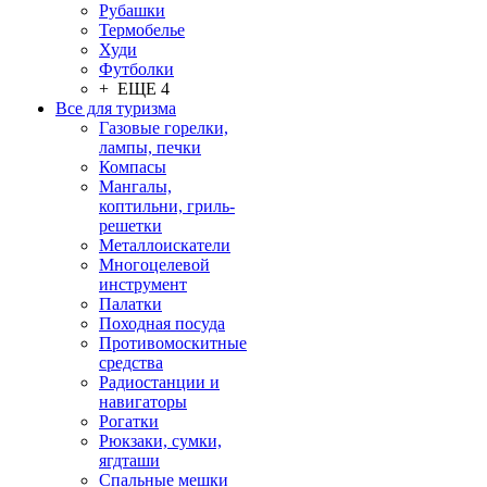
Рубашки
Термобелье
Худи
Футболки
+ ЕЩЕ 4
Все для туризма
Газовые горелки,
лампы, печки
Компасы
Мангалы,
коптильни, гриль-
решетки
Металлоискатели
Многоцелевой
инструмент
Палатки
Походная посуда
Противомоскитные
средства
Радиостанции и
навигаторы
Рогатки
Рюкзаки, сумки,
ягдташи
Спальные мешки