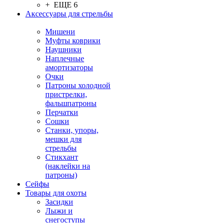
+ ЕЩЕ 6
Аксессуары для стрельбы
Мишени
Муфты коврики
Наушники
Наплечные
амортизаторы
Очки
Патроны холодной
пристрелки,
фальшпатроны
Перчатки
Сошки
Станки, упоры,
мешки для
стрельбы
Стикхант
(наклейки на
патроны)
Сейфы
Товары для охоты
Засидки
Лыжи и
снегоступы