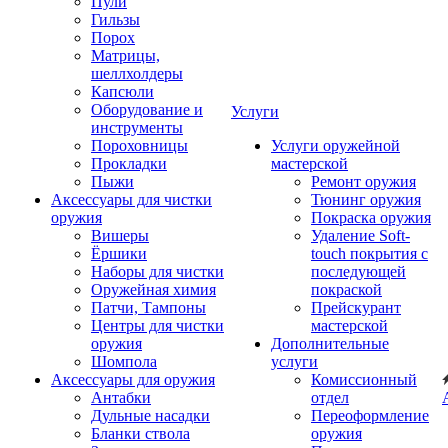
Пули
Гильзы
Порох
Матрицы,
шеллхолдеры
Капсюли
Оборудование и
Услуги
инструменты
Пороховницы
Услуги оружейной
Прокладки
мастерской
Пыжи
Ремонт оружия
Аксессуары для чистки
Тюнинг оружия
оружия
Покраска оружия
Вишеры
Удаление Soft-
Ёршики
touch покрытия с
Наборы для чистки
последующей
Оружейная химия
покраской
Патчи, Тампоны
Прейскурант
Центры для чистки
мастерской
оружия
Дополнительные
Шомпола
услуги
Аксессуары для оружия
Комиссионный
Антабки
отдел
Дульные насадки
Переоформление
Бланки ствола
оружия