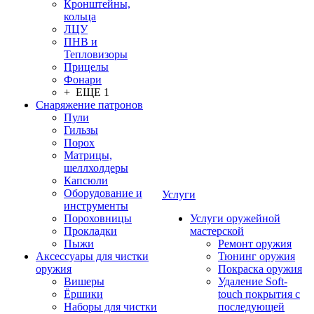
Кронштейны,
кольца
ЛЦУ
ПНВ и
Тепловизоры
Прицелы
Фонари
+ ЕЩЕ 1
Снаряжение патронов
Пули
Гильзы
Порох
Матрицы,
шеллхолдеры
Капсюли
Оборудование и
Услуги
инструменты
Пороховницы
Услуги оружейной
Прокладки
мастерской
Пыжи
Ремонт оружия
Аксессуары для чистки
Тюнинг оружия
оружия
Покраска оружия
Вишеры
Удаление Soft-
Ёршики
touch покрытия с
Наборы для чистки
последующей