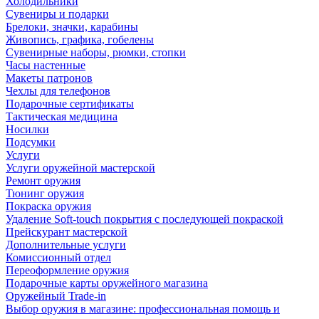
Холодильники
Сувениры и подарки
Брелоки, значки, карабины
Живопись, графика, гобелены
Сувенирные наборы, рюмки, стопки
Часы настенные
Макеты патронов
Чехлы для телефонов
Подарочные сертификаты
Тактическая медицина
Носилки
Подсумки
Услуги
Услуги оружейной мастерской
Ремонт оружия
Тюнинг оружия
Покраска оружия
Удаление Soft-touch покрытия с последующей покраской
Прейскурант мастерской
Дополнительные услуги
Комиссионный отдел
Переоформление оружия
Подарочные карты оружейного магазина
Оружейный Trade-in
Выбор оружия в магазине: профессиональная помощь и