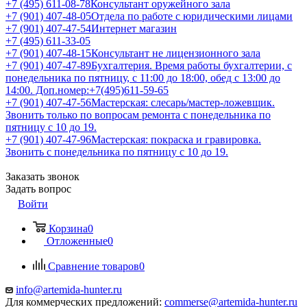
+7 (495) 611-08-78
Консультант оружейного зала
+7 (901) 407-48-05
Отдела по работе с юридическими лицами
+7 (901) 407-47-54
Интернет магазин
+7 (495) 611-33-05
+7 (901) 407-48-15
Консультант не лицензионного зала
+7 (901) 407-47-89
Бухгалтерия. Время работы бухгалтерии, с
понедельника по пятницу, с 11:00 до 18:00, обед с 13:00 до
14:00. Доп.номер:+7(495)611-59-65
+7 (901) 407-47-56
Мастерская: слесарь/мастер-ложевщик.
Звонить только по вопросам ремонта с понедельника по
пятницу с 10 до 19.
+7 (901) 407-47-96
Мастерская: покраска и гравировка.
Звонить с понедельника по пятницу с 10 до 19.
Заказать звонок
Задать вопрос
Войти
Корзина
0
Отложенные
0
Сравнение товаров
0
info@artemida-hunter.ru
Для коммерческих предложений:
commerse@artemida-hunter.ru