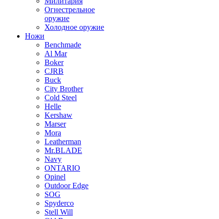
Милитария
Огнестрельное
оружие
Холодное оружие
Ножи
Benchmade
Al Mar
Boker
CJRB
Buck
City Brother
Cold Steel
Helle
Kershaw
Marser
Mora
Leatherman
Mr.BLADE
Navy
ONTARIO
Opinel
Outdoor Edge
SOG
Spyderco
Stell Will