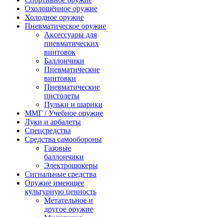
Охолощённое оружие
Холодное оружие
Пневматическое оружие
Аксессуары для
пневматических
винтовок
Баллончики
Пневматические
винтовки
Пневматические
пистолеты
Пульки и шарики
ММГ / Учебное оружие
Луки и арбалеты
Спецсредства
Средства самообороны
Газовые
баллончики
Электрошокеры
Сигнальные средства
Оружие имеющее
культурную ценность
Метательное и
другое оружие