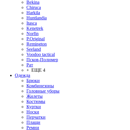
Bekina
Chiruсa
Harkila
Huntlandia
Itasca
Kenetrek
Norfin
P.Original
Remington
Seeland
Voodoo tactical
Псков-Полимер
Рат
+ ЕЩЕ 4
Одежда
Брюки
Комбинезоны
Головные уборы
Жилеты
Костюмы
Куртки
Носки
Перчатки
Плащи
Ремни