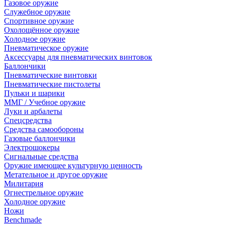
Газовое оружие
Служебное оружие
Спортивное оружие
Охолощённое оружие
Холодное оружие
Пневматическое оружие
Аксессуары для пневматических винтовок
Баллончики
Пневматические винтовки
Пневматические пистолеты
Пульки и шарики
ММГ / Учебное оружие
Луки и арбалеты
Спецсредства
Средства самообороны
Газовые баллончики
Электрошокеры
Сигнальные средства
Оружие имеющее культурную ценность
Метательное и другое оружие
Милитария
Огнестрельное оружие
Холодное оружие
Ножи
Benchmade