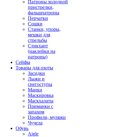
Патроны холодной
пристрелки,
фальшпатроны
Перчатки
Сошки
Станки, упоры,
мешки для
стрельбы
Стикхант
(наклейки на
патроны)
Сейфы
Товары для охоты
Засидки
Лыжи и
снегоступы
Манки
Маскировка
Маскхалаты
Приманки с
запахом
Профили, муляжи
Чучела
Обувь
Aigle