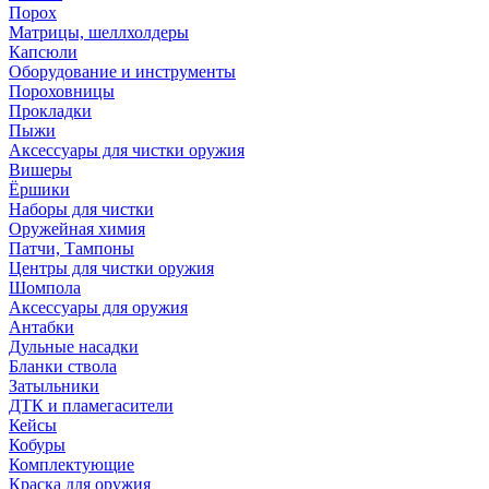
Порох
Матрицы, шеллхолдеры
Капсюли
Оборудование и инструменты
Пороховницы
Прокладки
Пыжи
Аксессуары для чистки оружия
Вишеры
Ёршики
Наборы для чистки
Оружейная химия
Патчи, Тампоны
Центры для чистки оружия
Шомпола
Аксессуары для оружия
Антабки
Дульные насадки
Бланки ствола
Затыльники
ДТК и пламегасители
Кейсы
Кобуры
Комплектующие
Краска для оружия