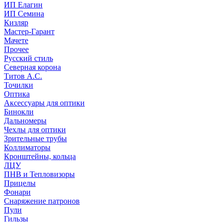
ИП Елагин
ИП Семина
Кизляр
Мастер-Гарант
Мачете
Прочее
Русский стиль
Северная корона
Титов А.С.
Точилки
Оптика
Аксессуары для оптики
Бинокли
Дальномеры
Чехлы для оптики
Зрительные трубы
Коллиматоры
Кронштейны, кольца
ЛЦУ
ПНВ и Тепловизоры
Прицелы
Фонари
Снаряжение патронов
Пули
Гильзы