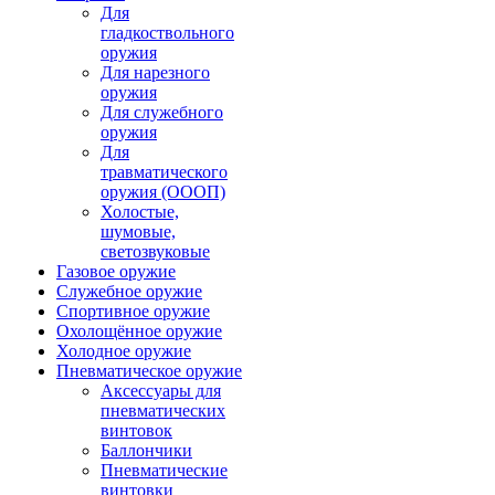
Для
гладкоствольного
оружия
Для нарезного
оружия
Для служебного
оружия
Для
травматического
оружия (ОООП)
Холостые,
шумовые,
светозвуковые
Газовое оружие
Служебное оружие
Спортивное оружие
Охолощённое оружие
Холодное оружие
Пневматическое оружие
Аксессуары для
пневматических
винтовок
Баллончики
Пневматические
винтовки