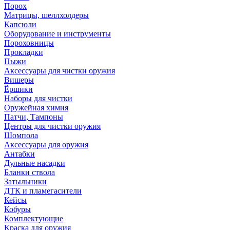
Порох
Матрицы, шеллхолдеры
Капсюли
Оборудование и инструменты
Пороховницы
Прокладки
Пыжи
Аксессуары для чистки оружия
Вишеры
Ёршики
Наборы для чистки
Оружейная химия
Патчи, Тампоны
Центры для чистки оружия
Шомпола
Аксессуары для оружия
Антабки
Дульные насадки
Бланки ствола
Затыльники
ДТК и пламегасители
Кейсы
Кобуры
Комплектующие
Краска для оружия