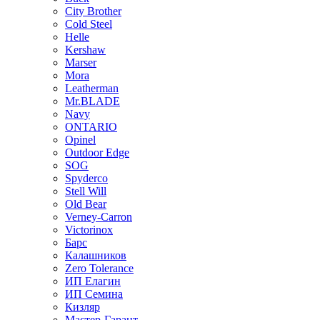
City Brother
Cold Steel
Helle
Kershaw
Marser
Mora
Leatherman
Mr.BLADE
Navy
ONTARIO
Opinel
Outdoor Edge
SOG
Spyderco
Stell Will
Old Bear
Verney-Carron
Victorinox
Барс
Калашников
Zero Tolerance
ИП Елагин
ИП Семина
Кизляр
Мастер-Гарант