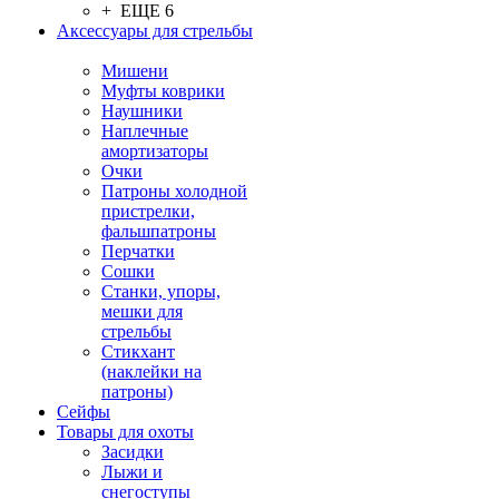
+ ЕЩЕ 6
Аксессуары для стрельбы
Мишени
Муфты коврики
Наушники
Наплечные
амортизаторы
Очки
Патроны холодной
пристрелки,
фальшпатроны
Перчатки
Сошки
Станки, упоры,
мешки для
стрельбы
Стикхант
(наклейки на
патроны)
Сейфы
Товары для охоты
Засидки
Лыжи и
снегоступы