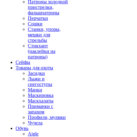
Патроны холодной
пристрелки,
фальшпатроны
Перчатки
Сошки
Станки, упоры,
мешки для
стрельбы
Стикхант
(наклейки на
патроны)
Сейфы
Товары для охоты
Засидки
Лыжи и
снегоступы
Манки
Маскировка
Маскхалаты
Приманки с
запахом
Профили, муляжи
Чучела
Обувь
Aigle