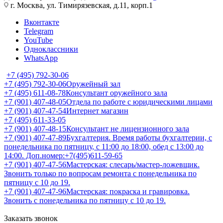
г. Москва, ул. Тимирязевская, д.11, корп.1
Вконтакте
Telegram
YouTube
Одноклассники
WhatsApp
+7 (495) 792-30-06
+7 (495) 792-30-06
Оружейный зал
+7 (495) 611-08-78
Консультант оружейного зала
+7 (901) 407-48-05
Отдела по работе с юридическими лицами
+7 (901) 407-47-54
Интернет магазин
+7 (495) 611-33-05
+7 (901) 407-48-15
Консультант не лицензионного зала
+7 (901) 407-47-89
Бухгалтерия. Время работы бухгалтерии, с
понедельника по пятницу, с 11:00 до 18:00, обед с 13:00 до
14:00. Доп.номер:+7(495)611-59-65
+7 (901) 407-47-56
Мастерская: слесарь/мастер-ложевщик.
Звонить только по вопросам ремонта с понедельника по
пятницу с 10 до 19.
+7 (901) 407-47-96
Мастерская: покраска и гравировка.
Звонить с понедельника по пятницу с 10 до 19.
Заказать звонок