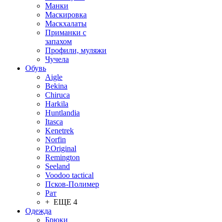
Манки
Маскировка
Маскхалаты
Приманки с
запахом
Профили, муляжи
Чучела
Обувь
Aigle
Bekina
Chiruсa
Harkila
Huntlandia
Itasca
Kenetrek
Norfin
P.Original
Remington
Seeland
Voodoo tactical
Псков-Полимер
Рат
+ ЕЩЕ 4
Одежда
Брюки