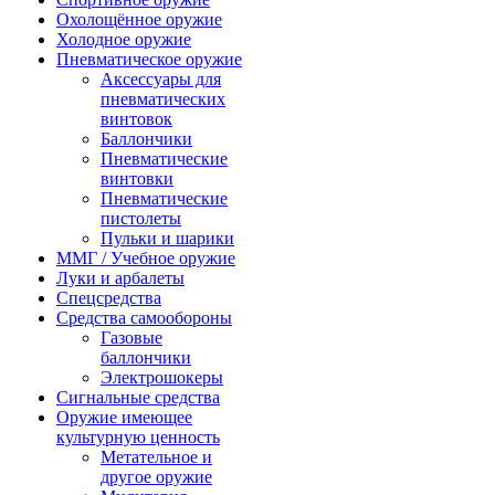
Охолощённое оружие
Холодное оружие
Пневматическое оружие
Аксессуары для
пневматических
винтовок
Баллончики
Пневматические
винтовки
Пневматические
пистолеты
Пульки и шарики
ММГ / Учебное оружие
Луки и арбалеты
Спецсредства
Средства самообороны
Газовые
баллончики
Электрошокеры
Сигнальные средства
Оружие имеющее
культурную ценность
Метательное и
другое оружие