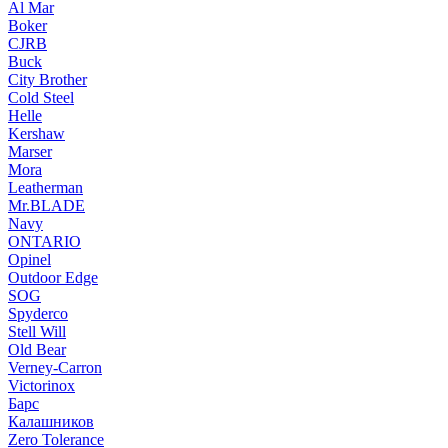
Al Mar
Boker
CJRB
Buck
City Brother
Cold Steel
Helle
Kershaw
Marser
Mora
Leatherman
Mr.BLADE
Navy
ONTARIO
Opinel
Outdoor Edge
SOG
Spyderco
Stell Will
Old Bear
Verney-Carron
Victorinox
Барс
Калашников
Zero Tolerance