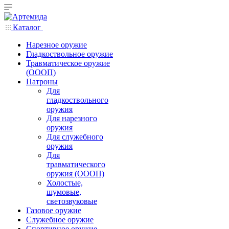
Каталог
Нарезное оружие
Гладкоствольное оружие
Травматическое оружие
(ОООП)
Патроны
Для
гладкоствольного
оружия
Для нарезного
оружия
Для служебного
оружия
Для
травматического
оружия (ОООП)
Холостые,
шумовые,
светозвуковые
Газовое оружие
Служебное оружие
Спортивное оружие