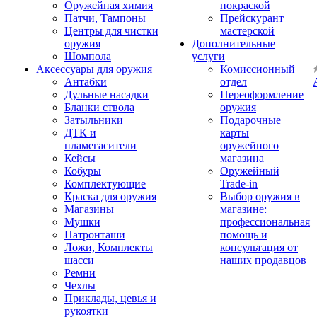
Оружейная химия
покраской
Патчи, Тампоны
Прейскурант
Центры для чистки
мастерской
оружия
Дополнительные
Шомпола
услуги
Аксессуары для оружия
Комиссионный
Антабки
отдел
Дульные насадки
Переоформление
Бланки ствола
оружия
Затыльники
Подарочные
ДТК и
карты
пламегасители
оружейного
Кейсы
магазина
Кобуры
Оружейный
Комплектующие
Trade-in
Краска для оружия
Выбор оружия в
Магазины
магазине:
Мушки
профессиональная
Патронташи
помощь и
Ложи, Комплекты
консультация от
шасси
наших продавцов
Ремни
Чехлы
Приклады, цевья и
рукоятки