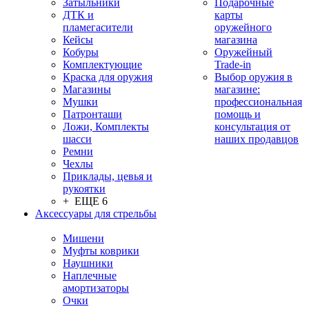
Затыльники
Подарочные
ДТК и
карты
пламегасители
оружейного
Кейсы
магазина
Кобуры
Оружейный
Комплектующие
Trade-in
Краска для оружия
Выбор оружия в
Магазины
магазине:
Мушки
профессиональная
Патронташи
помощь и
Ложи, Комплекты
консультация от
шасси
наших продавцов
Ремни
Чехлы
Приклады, цевья и
рукоятки
+ ЕЩЕ 6
Аксессуары для стрельбы
Мишени
Муфты коврики
Наушники
Наплечные
амортизаторы
Очки