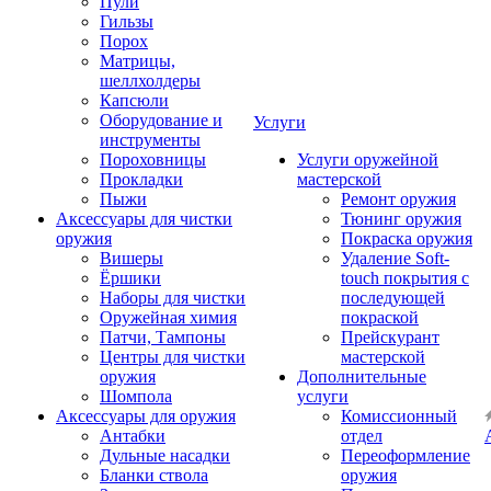
Пули
Гильзы
Порох
Матрицы,
шеллхолдеры
Капсюли
Оборудование и
Услуги
инструменты
Пороховницы
Услуги оружейной
Прокладки
мастерской
Пыжи
Ремонт оружия
Аксессуары для чистки
Тюнинг оружия
оружия
Покраска оружия
Вишеры
Удаление Soft-
Ёршики
touch покрытия с
Наборы для чистки
последующей
Оружейная химия
покраской
Патчи, Тампоны
Прейскурант
Центры для чистки
мастерской
оружия
Дополнительные
Шомпола
услуги
Аксессуары для оружия
Комиссионный
Антабки
отдел
Дульные насадки
Переоформление
Бланки ствола
оружия