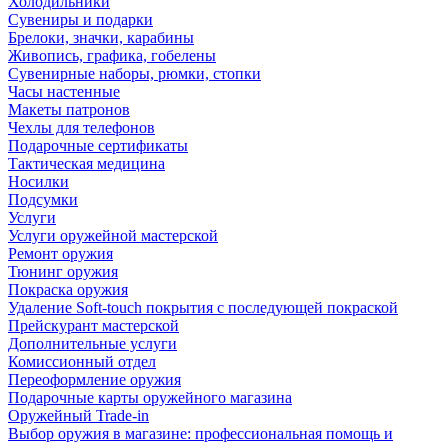
Холодильники
Сувениры и подарки
Брелоки, значки, карабины
Живопись, графика, гобелены
Сувенирные наборы, рюмки, стопки
Часы настенные
Макеты патронов
Чехлы для телефонов
Подарочные сертификаты
Тактическая медицина
Носилки
Подсумки
Услуги
Услуги оружейной мастерской
Ремонт оружия
Тюнинг оружия
Покраска оружия
Удаление Soft-touch покрытия с последующей покраской
Прейскурант мастерской
Дополнительные услуги
Комиссионный отдел
Переоформление оружия
Подарочные карты оружейного магазина
Оружейный Trade-in
Выбор оружия в магазине: профессиональная помощь и