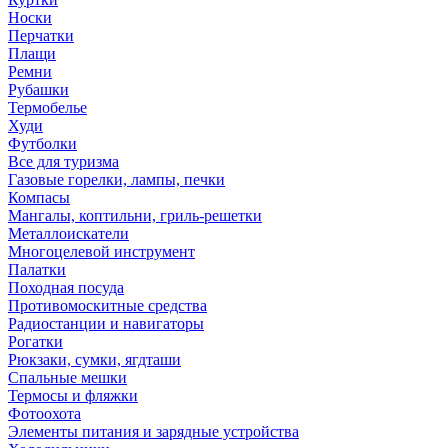
Носки
Перчатки
Плащи
Ремни
Рубашки
Термобелье
Худи
Футболки
Все для туризма
Газовые горелки, лампы, печки
Компасы
Мангалы, коптильни, гриль-решетки
Металлоискатели
Многоцелевой инструмент
Палатки
Походная посуда
Противомоскитные средства
Радиостанции и навигаторы
Рогатки
Рюкзаки, сумки, ягдташи
Спальные мешки
Термосы и фляжки
Фотоохота
Элементы питания и зарядные устройства