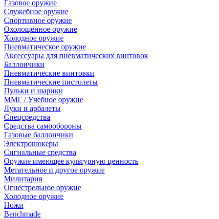
Газовое оружие
Служебное оружие
Спортивное оружие
Охолощённое оружие
Холодное оружие
Пневматическое оружие
Аксессуары для пневматических винтовок
Баллончики
Пневматические винтовки
Пневматические пистолеты
Пульки и шарики
ММГ / Учебное оружие
Луки и арбалеты
Спецсредства
Средства самообороны
Газовые баллончики
Электрошокеры
Сигнальные средства
Оружие имеющее культурную ценность
Метательное и другое оружие
Милитария
Огнестрельное оружие
Холодное оружие
Ножи
Benchmade