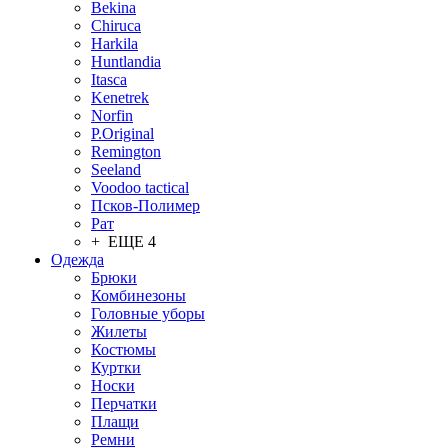
Bekina
Chiruсa
Harkila
Huntlandia
Itasca
Kenetrek
Norfin
P.Original
Remington
Seeland
Voodoo tactical
Псков-Полимер
Рат
+ ЕЩЕ 4
Одежда
Брюки
Комбинезоны
Головные уборы
Жилеты
Костюмы
Куртки
Носки
Перчатки
Плащи
Ремни