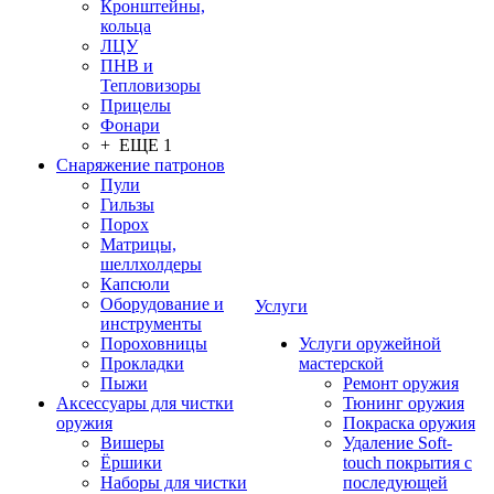
Кронштейны,
кольца
ЛЦУ
ПНВ и
Тепловизоры
Прицелы
Фонари
+ ЕЩЕ 1
Снаряжение патронов
Пули
Гильзы
Порох
Матрицы,
шеллхолдеры
Капсюли
Оборудование и
Услуги
инструменты
Пороховницы
Услуги оружейной
Прокладки
мастерской
Пыжи
Ремонт оружия
Аксессуары для чистки
Тюнинг оружия
оружия
Покраска оружия
Вишеры
Удаление Soft-
Ёршики
touch покрытия с
Наборы для чистки
последующей