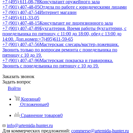
+7 (495) 611-08-78
Консультант оружейного зала
+7 (901) 407-48-05
Отдела по работе с юридическими лицами
+7 (901) 407-47-54
Интернет магазин
+7 (495) 611-33-05
+7 (901) 407-48-15
Консультант не лицензионного зала
+7 (901) 407-47-89
Бухгалтерия. Время работы бухгалтерии, с
понедельника по пятницу, с 11:00 до 18:00, обед с 13:00 до
14:00. Доп.номер:+7(495)611-59-65
+7 (901) 407-47-56
Мастерская: слесарь/мастер-ложевщик.
Звонить только по вопросам ремонта с понедельника по
пятницу с 10 до 19.
+7 (901) 407-47-96
Мастерская: покраска и гравировка.
Звонить с понедельника по пятницу с 10 до 19.
Заказать звонок
Задать вопрос
Войти
Корзина
0
Отложенные
0
Сравнение товаров
0
info@artemida-hunter.ru
Для коммерческих предложений:
commerse@artemida-hunter.ru