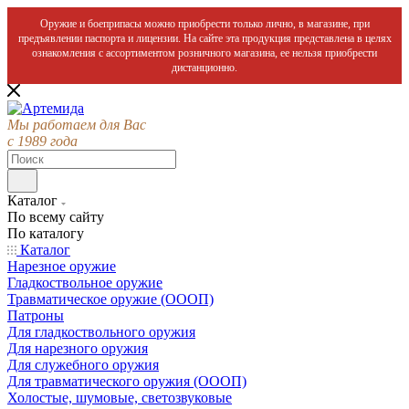
Оружие и боеприпасы можно приобрести только лично, в магазине, при
предъявлении паспорта и лицензии. На сайте эта продукция представлена в целях
ознакомления с ассортиментом розничного магазина, ее нельзя приобрести
дистанционно.
Мы работаем для Вас
с 1989 года
Каталог
По всему сайту
По каталогу
Каталог
Нарезное оружие
Гладкоствольное оружие
Травматическое оружие (ОООП)
Патроны
Для гладкоствольного оружия
Для нарезного оружия
Для служебного оружия
Для травматического оружия (ОООП)
Холостые, шумовые, светозвуковые