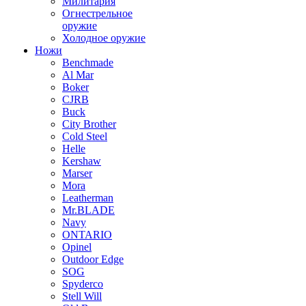
Милитария
Огнестрельное
оружие
Холодное оружие
Ножи
Benchmade
Al Mar
Boker
CJRB
Buck
City Brother
Cold Steel
Helle
Kershaw
Marser
Mora
Leatherman
Mr.BLADE
Navy
ONTARIO
Opinel
Outdoor Edge
SOG
Spyderco
Stell Will