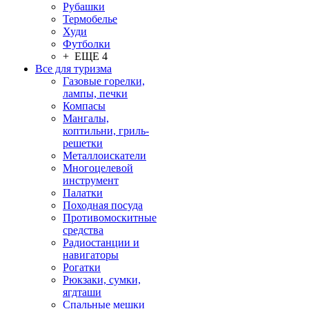
Рубашки
Термобелье
Худи
Футболки
+ ЕЩЕ 4
Все для туризма
Газовые горелки,
лампы, печки
Компасы
Мангалы,
коптильни, гриль-
решетки
Металлоискатели
Многоцелевой
инструмент
Палатки
Походная посуда
Противомоскитные
средства
Радиостанции и
навигаторы
Рогатки
Рюкзаки, сумки,
ягдташи
Спальные мешки