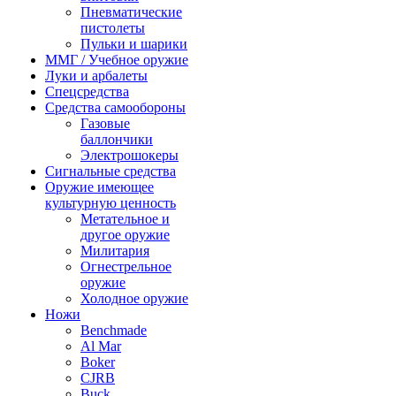
Пневматические
пистолеты
Пульки и шарики
ММГ / Учебное оружие
Луки и арбалеты
Спецсредства
Средства самообороны
Газовые
баллончики
Электрошокеры
Сигнальные средства
Оружие имеющее
культурную ценность
Метательное и
другое оружие
Милитария
Огнестрельное
оружие
Холодное оружие
Ножи
Benchmade
Al Mar
Boker
CJRB
Buck