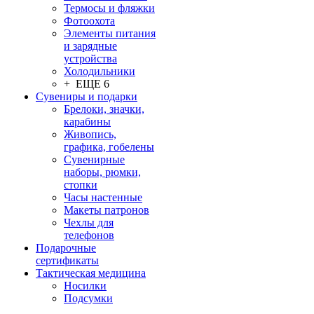
Термосы и фляжки
Фотоохота
Элементы питания
и зарядные
устройства
Холодильники
+ ЕЩЕ 6
Сувениры и подарки
Брелоки, значки,
карабины
Живопись,
графика, гобелены
Сувенирные
наборы, рюмки,
стопки
Часы настенные
Макеты патронов
Чехлы для
телефонов
Подарочные
сертификаты
Тактическая медицина
Носилки
Подсумки