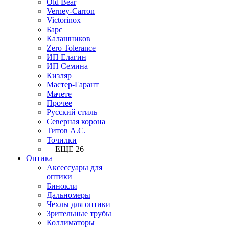
Old Bear
Verney-Carron
Victorinox
Барс
Калашников
Zero Tolerance
ИП Елагин
ИП Семина
Кизляр
Мастер-Гарант
Мачете
Прочее
Русский стиль
Северная корона
Титов А.С.
Точилки
+ ЕЩЕ 26
Оптика
Аксессуары для
оптики
Бинокли
Дальномеры
Чехлы для оптики
Зрительные трубы
Коллиматоры