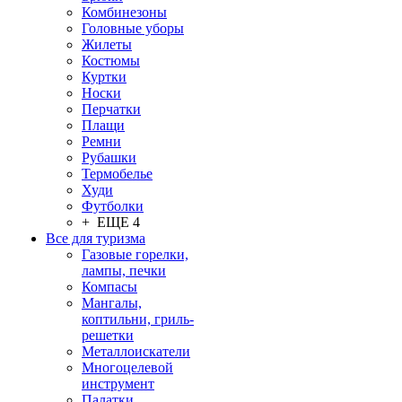
Комбинезоны
Головные уборы
Жилеты
Костюмы
Куртки
Носки
Перчатки
Плащи
Ремни
Рубашки
Термобелье
Худи
Футболки
+ ЕЩЕ 4
Все для туризма
Газовые горелки,
лампы, печки
Компасы
Мангалы,
коптильни, гриль-
решетки
Металлоискатели
Многоцелевой
инструмент
Палатки