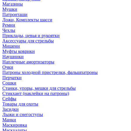
Магазины
Мушки
Патронташи
Ложи, Комплекты шасси
Ремни
Чехлы
Приклады, цевья и рукоятки
Аксессуары для стрельбы
Мишени
Муфты коврики
Наушники
Наплечные амортизаторы
Очки
Патроны холодной пристрелки, фальшпатроны
Перчатки
Сошки
Станки, упоры, мешки для стрельбы
Стикхант (наклейки на патроны)
Сейфы
Товары для охоты
Засидки
Лыжи и снегоступы
Манки
Маскировка
Маскхалаты