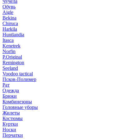
Чучела
Обувь
Aigle
Bekina
Chiruсa
Harkila
Huntlandia
Itasca
Kenetrek
Norfin
P.Original
Remington
Seeland
Voodoo tactical
Псков-Полимер
Рат
Одежда
Брюки
Комбинезоны
Головные уборы
Жилеты
Костюмы
Куртки
Носки
Перчатки