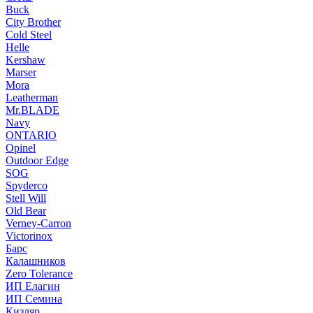
Buck
City Brother
Cold Steel
Helle
Kershaw
Marser
Mora
Leatherman
Mr.BLADE
Navy
ONTARIO
Opinel
Outdoor Edge
SOG
Spyderco
Stell Will
Old Bear
Verney-Carron
Victorinox
Барс
Калашников
Zero Tolerance
ИП Елагин
ИП Семина
Кизляр