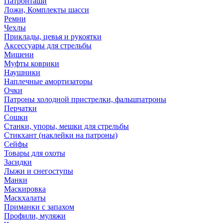
Патронташи
Ложи, Комплекты шасси
Ремни
Чехлы
Приклады, цевья и рукоятки
Аксессуары для стрельбы
Мишени
Муфты коврики
Наушники
Наплечные амортизаторы
Очки
Патроны холодной пристрелки, фальшпатроны
Перчатки
Сошки
Станки, упоры, мешки для стрельбы
Стикхант (наклейки на патроны)
Сейфы
Товары для охоты
Засидки
Лыжи и снегоступы
Манки
Маскировка
Маскхалаты
Приманки с запахом
Профили, муляжи