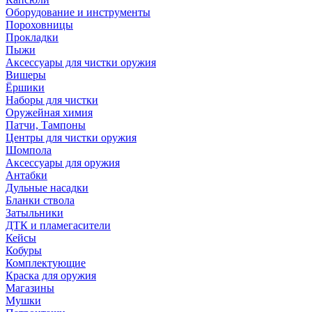
Оборудование и инструменты
Пороховницы
Прокладки
Пыжи
Аксессуары для чистки оружия
Вишеры
Ёршики
Наборы для чистки
Оружейная химия
Патчи, Тампоны
Центры для чистки оружия
Шомпола
Аксессуары для оружия
Антабки
Дульные насадки
Бланки ствола
Затыльники
ДТК и пламегасители
Кейсы
Кобуры
Комплектующие
Краска для оружия
Магазины
Мушки