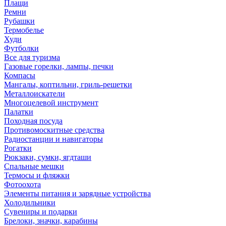
Плащи
Ремни
Рубашки
Термобелье
Худи
Футболки
Все для туризма
Газовые горелки, лампы, печки
Компасы
Мангалы, коптильни, гриль-решетки
Металлоискатели
Многоцелевой инструмент
Палатки
Походная посуда
Противомоскитные средства
Радиостанции и навигаторы
Рогатки
Рюкзаки, сумки, ягдташи
Спальные мешки
Термосы и фляжки
Фотоохота
Элементы питания и зарядные устройства
Холодильники
Сувениры и подарки
Брелоки, значки, карабины