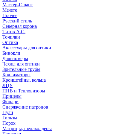
Мастер-Гарант
Мачете
Прочее
Русский стиль
Северная корона
Титов А.С.
Точилки
Оптика
Аксессуары для оптики
Бинокли
Дальномеры
Чехлы для оптики
Зрительные трубы
Коллиматоры
Кронштейны, кольца
ЛЦУ
ПНВ и Тепловизоры
Прицелы
Фонари
Снаряжение патронов
Пули
Гильзы
Порох
Матрицы, шеллхолдеры
Капсюли