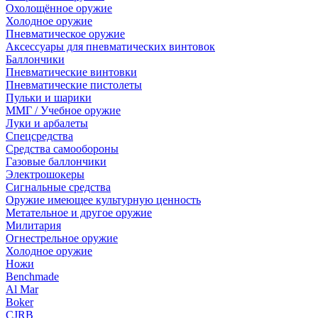
Охолощённое оружие
Холодное оружие
Пневматическое оружие
Аксессуары для пневматических винтовок
Баллончики
Пневматические винтовки
Пневматические пистолеты
Пульки и шарики
ММГ / Учебное оружие
Луки и арбалеты
Спецсредства
Средства самообороны
Газовые баллончики
Электрошокеры
Сигнальные средства
Оружие имеющее культурную ценность
Метательное и другое оружие
Милитария
Огнестрельное оружие
Холодное оружие
Ножи
Benchmade
Al Mar
Boker
CJRB