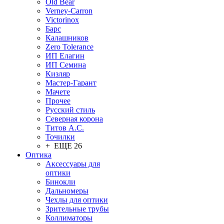
Old Bear
Verney-Carron
Victorinox
Барс
Калашников
Zero Tolerance
ИП Елагин
ИП Семина
Кизляр
Мастер-Гарант
Мачете
Прочее
Русский стиль
Северная корона
Титов А.С.
Точилки
+ ЕЩЕ 26
Оптика
Аксессуары для
оптики
Бинокли
Дальномеры
Чехлы для оптики
Зрительные трубы
Коллиматоры