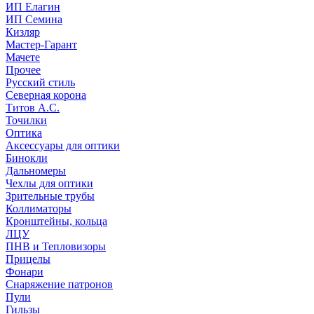
ИП Елагин
ИП Семина
Кизляр
Мастер-Гарант
Мачете
Прочее
Русский стиль
Северная корона
Титов А.С.
Точилки
Оптика
Аксессуары для оптики
Бинокли
Дальномеры
Чехлы для оптики
Зрительные трубы
Коллиматоры
Кронштейны, кольца
ЛЦУ
ПНВ и Тепловизоры
Прицелы
Фонари
Снаряжение патронов
Пули
Гильзы