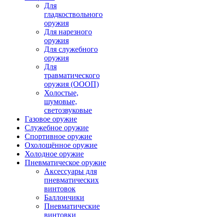
Для
гладкоствольного
оружия
Для нарезного
оружия
Для служебного
оружия
Для
травматического
оружия (ОООП)
Холостые,
шумовые,
светозвуковые
Газовое оружие
Служебное оружие
Спортивное оружие
Охолощённое оружие
Холодное оружие
Пневматическое оружие
Аксессуары для
пневматических
винтовок
Баллончики
Пневматические
винтовки