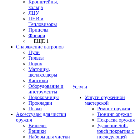
Кронштейны,
кольца
ЛЦУ
ПНВ и
Тепловизоры
Прицелы
Фонари
+ ЕЩЕ 1
Снаряжение патронов
Пули
Гильзы
Порох
Матрицы,
шеллхолдеры
Капсюли
Оборудование и
Услуги
инструменты
Пороховницы
Услуги оружейной
Прокладки
мастерской
Пыжи
Ремонт оружия
Аксессуары для чистки
Тюнинг оружия
оружия
Покраска оружия
Вишеры
Удаление Soft-
Ёршики
touch покрытия с
Наборы для чистки
последующей