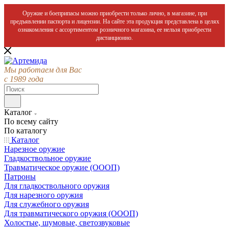
Оружие и боеприпасы можно приобрести только лично, в магазине, при
предъявлении паспорта и лицензии. На сайте эта продукция представлена в целях
ознакомления с ассортиментом розничного магазина, ее нельзя приобрести
дистанционно.
Мы работаем для Вас
с 1989 года
Каталог
По всему сайту
По каталогу
Каталог
Нарезное оружие
Гладкоствольное оружие
Травматическое оружие (ОООП)
Патроны
Для гладкоствольного оружия
Для нарезного оружия
Для служебного оружия
Для травматического оружия (ОООП)
Холостые, шумовые, светозвуковые