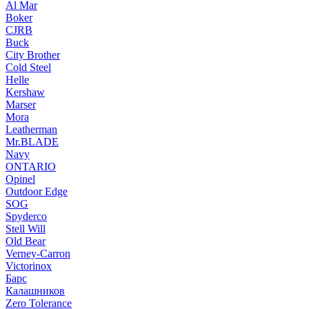
Al Mar
Boker
CJRB
Buck
City Brother
Cold Steel
Helle
Kershaw
Marser
Mora
Leatherman
Mr.BLADE
Navy
ONTARIO
Opinel
Outdoor Edge
SOG
Spyderco
Stell Will
Old Bear
Verney-Carron
Victorinox
Барс
Калашников
Zero Tolerance