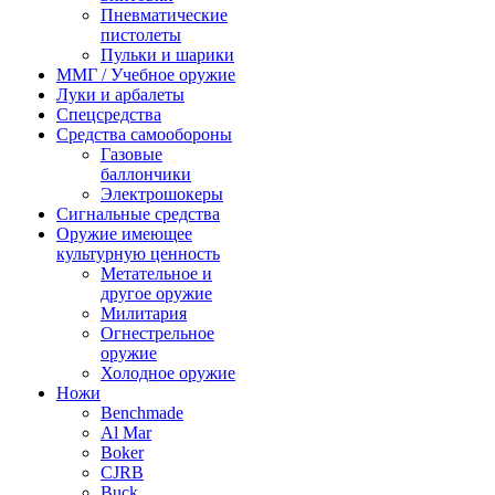
Пневматические
пистолеты
Пульки и шарики
ММГ / Учебное оружие
Луки и арбалеты
Спецсредства
Средства самообороны
Газовые
баллончики
Электрошокеры
Сигнальные средства
Оружие имеющее
культурную ценность
Метательное и
другое оружие
Милитария
Огнестрельное
оружие
Холодное оружие
Ножи
Benchmade
Al Mar
Boker
CJRB
Buck