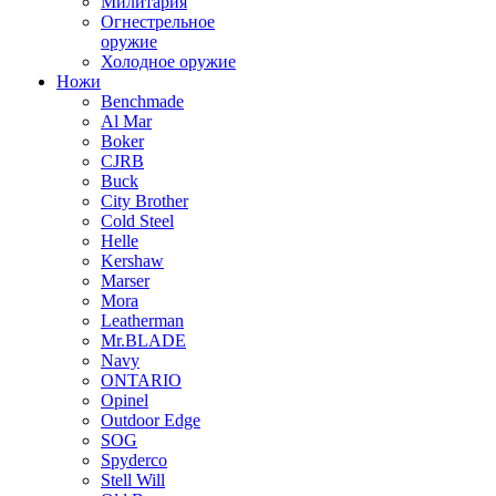
Милитария
Огнестрельное
оружие
Холодное оружие
Ножи
Benchmade
Al Mar
Boker
CJRB
Buck
City Brother
Cold Steel
Helle
Kershaw
Marser
Mora
Leatherman
Mr.BLADE
Navy
ONTARIO
Opinel
Outdoor Edge
SOG
Spyderco
Stell Will