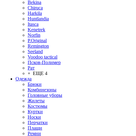
Bekina
Chiruсa
Harkila
Huntlandia
Itasca
Kenetrek
Norfin
P.Original
Remington
Seeland
Voodoo tactical
Псков-Полимер
Рат
+ ЕЩЕ 4
Одежда
Брюки
Комбинезоны
Головные уборы
Жилеты
Костюмы
Куртки
Носки
Перчатки
Плащи
Ремни