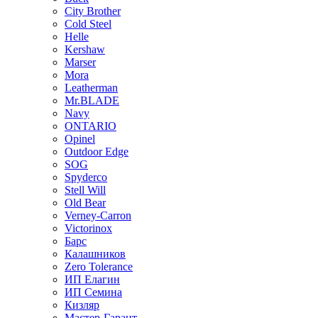
City Brother
Cold Steel
Helle
Kershaw
Marser
Mora
Leatherman
Mr.BLADE
Navy
ONTARIO
Opinel
Outdoor Edge
SOG
Spyderco
Stell Will
Old Bear
Verney-Carron
Victorinox
Барс
Калашников
Zero Tolerance
ИП Елагин
ИП Семина
Кизляр
Мастер-Гарант