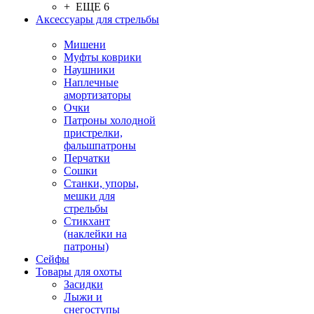
+ ЕЩЕ 6
Аксессуары для стрельбы
Мишени
Муфты коврики
Наушники
Наплечные
амортизаторы
Очки
Патроны холодной
пристрелки,
фальшпатроны
Перчатки
Сошки
Станки, упоры,
мешки для
стрельбы
Стикхант
(наклейки на
патроны)
Сейфы
Товары для охоты
Засидки
Лыжи и
снегоступы