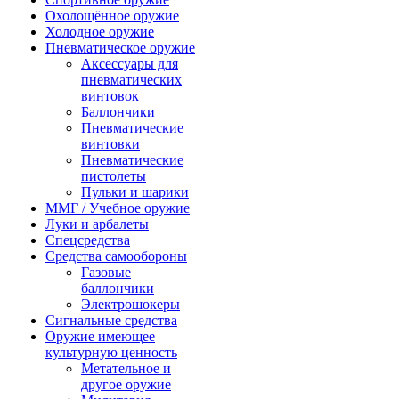
Охолощённое оружие
Холодное оружие
Пневматическое оружие
Аксессуары для
пневматических
винтовок
Баллончики
Пневматические
винтовки
Пневматические
пистолеты
Пульки и шарики
ММГ / Учебное оружие
Луки и арбалеты
Спецсредства
Средства самообороны
Газовые
баллончики
Электрошокеры
Сигнальные средства
Оружие имеющее
культурную ценность
Метательное и
другое оружие