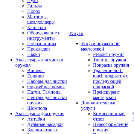
Пули
Гильзы
Порох
Матрицы,
шеллхолдеры
Капсюли
Оборудование и
Услуги
инструменты
Пороховницы
Услуги оружейной
Прокладки
мастерской
Пыжи
Ремонт оружия
Аксессуары для чистки
Тюнинг оружия
оружия
Покраска оружия
Вишеры
Удаление Soft-
Ёршики
touch покрытия с
Наборы для чистки
последующей
Оружейная химия
покраской
Патчи, Тампоны
Прейскурант
Центры для чистки
мастерской
оружия
Дополнительные
Шомпола
услуги
Аксессуары для оружия
Комиссионный
Антабки
отдел
Дульные насадки
Переоформление
Бланки ствола
оружия