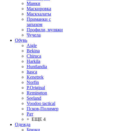
Манки
Маскировка
Маскхалаты
Приманки с
запахом
Профили, муляжи
Чучела
Обувь
Aigle
Bekina
Chiruсa
Harkila
Huntlandia
Itasca
Kenetrek
Norfin
P.Original
Remington
Seeland
Voodoo tactical
Псков-Полимер
Рат
+ ЕЩЕ 4
Одежда
Брюки