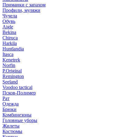
Приманки с запахом
Профили, муляжи
Чучела
Обувь
Aigle
Bekina
Chiruсa
Harkila
Huntlandia
Itasca
Kenetrek
Norfin
P.Original
Remington
Seeland
Voodoo tactical
Псков-Полимер
Рат
Одежда
Брюки
Комбинезоны
Головные уборы
Жилеты
Костюмы
Куртки