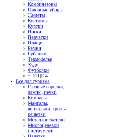
Комбинезоны
Головные уборы
Жилеты
Костюмы
Куртки
Носки
Перчатки
Плащи
Ремни
Рубашки
Термобелье
Худи
Футболки
+ ЕЩЕ 4
Все для туризма
Газовые горелки,
лампы, печки
Компасы
Мангалы,
коптильни, гриль-
решетки
Металлоискатели
Многоцелевой
инструмент
Палатки