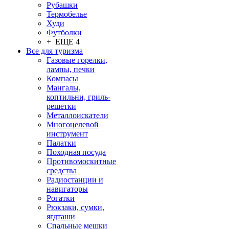
Рубашки
Термобелье
Худи
Футболки
+ ЕЩЕ 4
Все для туризма
Газовые горелки,
лампы, печки
Компасы
Мангалы,
коптильни, гриль-
решетки
Металлоискатели
Многоцелевой
инструмент
Палатки
Походная посуда
Противомоскитные
средства
Радиостанции и
навигаторы
Рогатки
Рюкзаки, сумки,
ягдташи
Спальные мешки