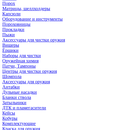
Порох
Матрицы, шеллхолдеры
Капсюли
Оборудование и инструменты
Пороховницы
Прокладки
Пыжи
Аксессуары для чистки оружия
Вишеры
Ёршики
Наборы для чистки
Оружейная химия
Патчи, Тампоны
Центры для чистки оружия
Шомпола
Аксессуары для оружия
Антабки
Дульные насадки
Бланки ствола
Затыльники
ДТК и пламегасители
Кейсы
Кобуры
Комплектующие
Краска для оружия