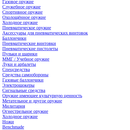
Газовое оружие
Служебное оружие
Спортивное оружие
Охолощённое оружие
Холодное оружие
Пневматическое оружие
Аксессуары для пневматических винтовок
Баллончики
Пневматические винтовки
Пневматические пистолеты
Пульки и шарики
ММГ / Учебное оружие
Луки и арбалеты
Спецсредства
Средства самообороны
Газовые баллончики
Электрошокеры
Сигнальные средства
Оружие имеющее культурную ценность
Метательное и другое оружие
Милитария
Огнестрельное оружие
Холодное оружие
Ножи
Benchmade