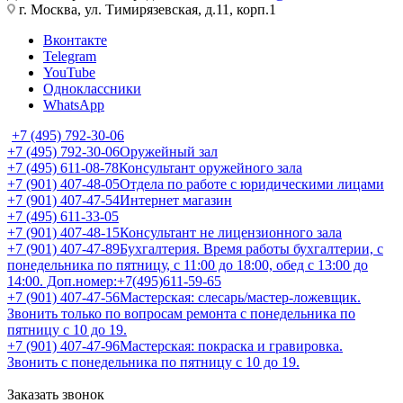
г. Москва, ул. Тимирязевская, д.11, корп.1
Вконтакте
Telegram
YouTube
Одноклассники
WhatsApp
+7 (495) 792-30-06
+7 (495) 792-30-06
Оружейный зал
+7 (495) 611-08-78
Консультант оружейного зала
+7 (901) 407-48-05
Отдела по работе с юридическими лицами
+7 (901) 407-47-54
Интернет магазин
+7 (495) 611-33-05
+7 (901) 407-48-15
Консультант не лицензионного зала
+7 (901) 407-47-89
Бухгалтерия. Время работы бухгалтерии, с
понедельника по пятницу, с 11:00 до 18:00, обед с 13:00 до
14:00. Доп.номер:+7(495)611-59-65
+7 (901) 407-47-56
Мастерская: слесарь/мастер-ложевщик.
Звонить только по вопросам ремонта с понедельника по
пятницу с 10 до 19.
+7 (901) 407-47-96
Мастерская: покраска и гравировка.
Звонить с понедельника по пятницу с 10 до 19.
Заказать звонок