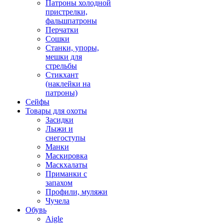
Патроны холодной
пристрелки,
фальшпатроны
Перчатки
Сошки
Станки, упоры,
мешки для
стрельбы
Стикхант
(наклейки на
патроны)
Сейфы
Товары для охоты
Засидки
Лыжи и
снегоступы
Манки
Маскировка
Маскхалаты
Приманки с
запахом
Профили, муляжи
Чучела
Обувь
Aigle