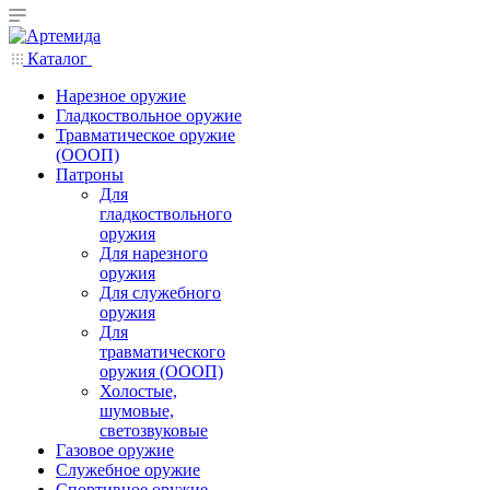
Каталог
Нарезное оружие
Гладкоствольное оружие
Травматическое оружие
(ОООП)
Патроны
Для
гладкоствольного
оружия
Для нарезного
оружия
Для служебного
оружия
Для
травматического
оружия (ОООП)
Холостые,
шумовые,
светозвуковые
Газовое оружие
Служебное оружие
Спортивное оружие