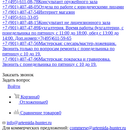
+7 (495) 611-08-78
Консультант оружейного зала
+7 (901) 407-48-05
Отдела по работе с юридическими лицами
+7 (901) 407-47-54
Интернет магазин
+7 (495) 611-33-05
+7 (901) 407-48-15
Консультант не лицензионного зала
+7 (901) 407-47-89
Бухгалтерия. Время работы бухгалтерии, с
понедельника по пятницу, с 11:00 до 18:00, обед с 13:00 до
14:00. Доп.номер:+7(495)611-59-65
+7 (901) 407-47-56
Мастерская: слесарь/мастер-ложевщик.
Звонить только по вопросам ремонта с понедельника по
пятницу с 10 до 19.
+7 (901) 407-47-96
Мастерская: покраска и гравировка.
Звонить с понедельника по пятницу с 10 до 19.
Заказать звонок
Задать вопрос
Войти
Корзина
0
Отложенные
0
Сравнение товаров
0
info@artemida-hunter.ru
Для коммерческих предложений:
commerse@artemida-hunter.ru