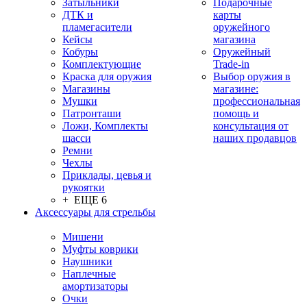
Затыльники
Подарочные
ДТК и
карты
пламегасители
оружейного
Кейсы
магазина
Кобуры
Оружейный
Комплектующие
Trade-in
Краска для оружия
Выбор оружия в
Магазины
магазине:
Мушки
профессиональная
Патронташи
помощь и
Ложи, Комплекты
консультация от
шасси
наших продавцов
Ремни
Чехлы
Приклады, цевья и
рукоятки
+ ЕЩЕ 6
Аксессуары для стрельбы
Мишени
Муфты коврики
Наушники
Наплечные
амортизаторы
Очки