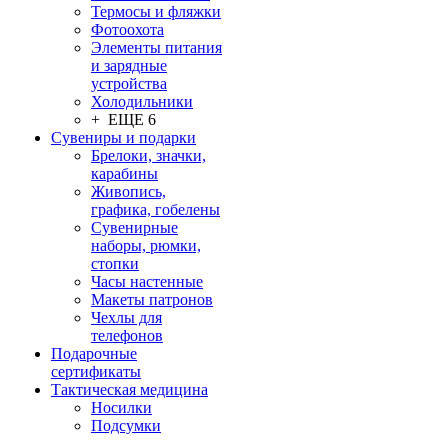
Термосы и фляжки
Фотоохота
Элементы питания
и зарядные
устройства
Холодильники
+ ЕЩЕ 6
Сувениры и подарки
Брелоки, значки,
карабины
Живопись,
графика, гобелены
Сувенирные
наборы, рюмки,
стопки
Часы настенные
Макеты патронов
Чехлы для
телефонов
Подарочные
сертификаты
Тактическая медицина
Носилки
Подсумки