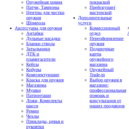
Оружейная химия
покраской
Патчи, Тампоны
Прейскурант
Центры для чистки
мастерской
оружия
Дополнительные
Шомпола
услуги
Аксессуары для оружия
Комиссионный
Антабки
отдел
Дульные насадки
Переоформление
Бланки ствола
оружия
Затыльники
Подарочные
ДТК и
карты
пламегасители
оружейного
Кейсы
магазина
Кобуры
Оружейный
Комплектующие
Trade-in
Краска для оружия
Выбор оружия в
Магазины
магазине:
Мушки
профессиональная
Патронташи
помощь и
Ложи, Комплекты
консультация от
шасси
наших продавцов
Ремни
Чехлы
Приклады, цевья и
рукоятки