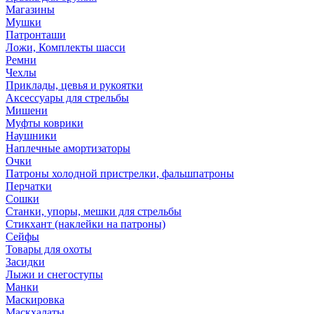
Магазины
Мушки
Патронташи
Ложи, Комплекты шасси
Ремни
Чехлы
Приклады, цевья и рукоятки
Аксессуары для стрельбы
Мишени
Муфты коврики
Наушники
Наплечные амортизаторы
Очки
Патроны холодной пристрелки, фальшпатроны
Перчатки
Сошки
Станки, упоры, мешки для стрельбы
Стикхант (наклейки на патроны)
Сейфы
Товары для охоты
Засидки
Лыжи и снегоступы
Манки
Маскировка
Маскхалаты