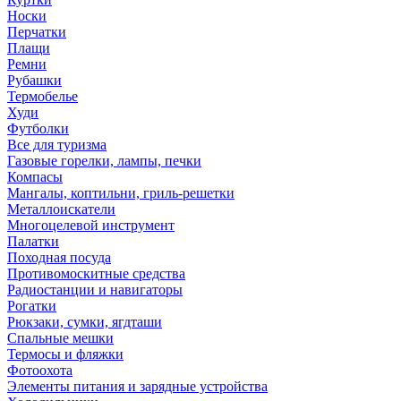
Носки
Перчатки
Плащи
Ремни
Рубашки
Термобелье
Худи
Футболки
Все для туризма
Газовые горелки, лампы, печки
Компасы
Мангалы, коптильни, гриль-решетки
Металлоискатели
Многоцелевой инструмент
Палатки
Походная посуда
Противомоскитные средства
Радиостанции и навигаторы
Рогатки
Рюкзаки, сумки, ягдташи
Спальные мешки
Термосы и фляжки
Фотоохота
Элементы питания и зарядные устройства