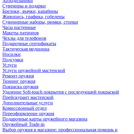
Холодильники
Сувениры и подарки
Брелоки, значки, карабины
Живопись, графика, гобелены
Сувенирные наборы, рюмки, стопки
Часы настенные
Макеты патронов
Чехлы для телефонов
Подарочные сертификаты
Тактическая медицина
Носилки
Подсумки
Услуги
Услуги оружейной мастерской
Ремонт оружия
Тюнинг оружия
Покраска оружия
Удаление Soft-touch покрытия с последующей покраской
Прейскурант мастерской
Дополнительные услуги
Комиссионный отдел
Переоформление оружия
Подарочные карты оружейного магазина
Оружейный Trade-in
Выбор оружия в магазине: профессиональная помощь и